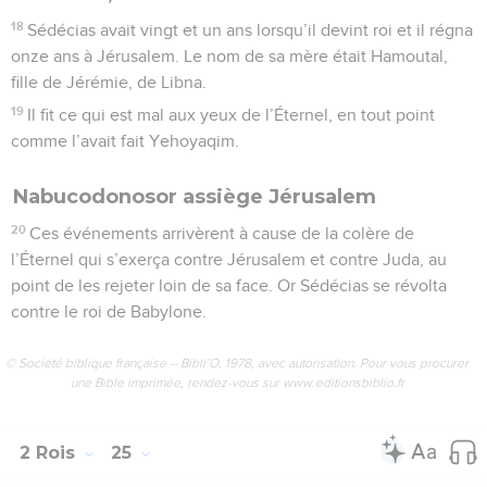
18
Sédécias avait vingt et un ans lorsqu’il devint roi et il régna
onze ans à Jérusalem. Le nom de sa mère était Hamoutal,
fille de Jérémie, de Libna.
19
Il fit ce qui est mal aux yeux de l’Éternel, en tout point
comme l’avait fait Yehoyaqim.
Nabucodonosor assiège Jérusalem
20
Ces événements arrivèrent à cause de la colère de
l’Éternel qui s’exerça contre Jérusalem et contre Juda, au
point de les rejeter loin de sa face. Or Sédécias se révolta
contre le roi de Babylone.
© Société biblique française – Bibli’O, 1978, avec autorisation. Pour vous procurer
une Bible imprimée, rendez-vous sur www.editionsbiblio.fr
2 Rois
25