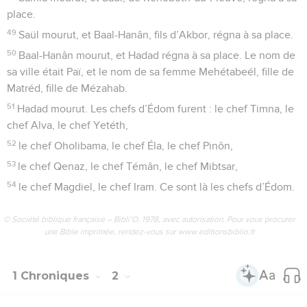
place.
49
Saül mourut, et Baal-Hanân, fils d’Akbor, régna à sa place.
50
Baal-Hanân mourut, et Hadad régna à sa place. Le nom de
sa ville était Paï, et le nom de sa femme Mehétabeél, fille de
Matréd, fille de Mézahab.
51
Hadad mourut. Les chefs d’Édom furent : le chef Timna, le
chef Alva, le chef Yetéth,
52
le chef Oholibama, le chef Éla, le chef Pinôn,
53
le chef Qenaz, le chef Témân, le chef Mibtsar,
54
le chef Magdiel, le chef Iram. Ce sont là les chefs d’Édom.
© Société biblique française – Bibli’O, 1978, avec autorisation. Pour vous procurer
une Bible imprimée, rendez-vous sur www.editionsbiblio.fr
1 Chroniques
2