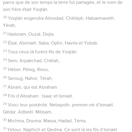
parce que de son temps la terre fut partagée, et le nom de
son frère était Yoqtân.
20
Yoqtân engendra Almodad, Chéléph, Hatsarmaveth,
Yérah,
21
Hadoram, Ouzal, Diqla,
22
Ébal, Abimaël, Saba, Ophir, Havila et Yobab.
23
Tous ceux-là furent fils de Yoqtân.
24
Sem, Arpakchad, Chélah,
25
Héber, Péleg, Reou,
26
Seroug, Nahor, Térah,
27
Abram, qui est Abraham.
28
Fils d’Abraham : Isaac et Ismaël.
29
Voici leur postérité. Nebayoth, premier-né d’Ismaël,
Qédar, Adbeél, Mibsam,
30
Michma, Douma, Massa, Hadad, Téma,
31
Yetour, Naphich et Qedma. Ce sont là les fils d’Ismaël.