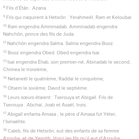
8
Fils d’Étân : Azaria.
9
Fils qui naquirent à Hetsrôn : Yerahmeél, Ram et Keloubaï.
10
Ram engendra Amminadab. Amminadab engendra
Nahchôn, prince des fils de Juda.
11
Nahchôn engendra Salma. Salma engendra Booz.
12
Booz engendra Obed. Obed engendra Isaï.
13
Isaï engendra Éliab, son premier-né, Abinadab le second,
Chimea le troisième,
14
Netaneél le quatrième, Raddaï le cinquième,
15
Otsem le sixième, David le septième.
16
Leurs sœurs étaient : Tserouya et Abigaïl. Fils de
Tserouya : Abchaï, Joab et Asaël, trois.
17
Abigaïl enfanta Amasa ; le père d’Amasa fut Yéter,
l’Ismaélite.
18
Caleb, fils de Hetsrôn, eut des enfants de sa femme
Azouba, et de Yerioth. Voici les fils qu’il eut d’Azouba :