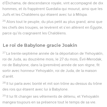
d’Élichama, de descendance royale, vint accompagné de dix
hommes, et ils frappèrent Guedalia qui mourut, ainsi que les
Juifs et les Chaldéens qui étaient avec lui à Mitspa.
26
Alors tout le peuple, du plus petit au plus grand, ainsi que
les chefs des troupes, se levèrent et s’en allèrent en Égypte,
parce qu’ils craignaient les Chaldéens.
Le roi de Babylone gracie Joakin
27
La trente-septième année de la déportation de Yehoyakîn,
roi de Juda, au douzième mois, le 27 du mois, Évil-Merodak,
roi de Babylone, dans la (première) année de son règne, fit
sortir avec honneur Yehoyakîn, roi de Juda, de la maison
d’arrêt.
28
Il lui parla avec bonté et mit son trône au-dessus du trône
des rois qui étaient avec lui à Babylone.
29
Il lui fit changer ses vêtements de détenu, et Yehoyakîn
mangea toujours en sa présence tout le temps de sa vie.