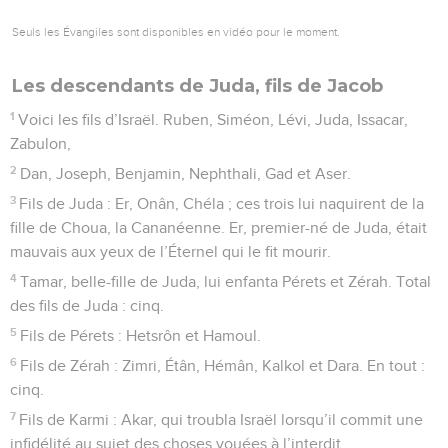
Seuls les Évangiles sont disponibles en vidéo pour le moment.
Les descendants de Juda, fils de Jacob
1
Voici les fils d’Israël. Ruben, Siméon, Lévi, Juda, Issacar,
Zabulon,
2
Dan, Joseph, Benjamin, Nephthali, Gad et Aser.
3
Fils de Juda : Er, Onân, Chéla ; ces trois lui naquirent de la
fille de Choua, la Cananéenne. Er, premier-né de Juda, était
mauvais aux yeux de l’Éternel qui le fit mourir.
4
Tamar, belle-fille de Juda, lui enfanta Pérets et Zérah. Total
des fils de Juda : cinq.
5
Fils de Pérets : Hetsrôn et Hamoul.
6
Fils de Zérah : Zimri, Étân, Hémân, Kalkol et Dara. En tout :
cinq.
7
Fils de Karmi : Akar, qui troubla Israël lorsqu’il commit une
infidélité au sujet des choses vouées à l’interdit.