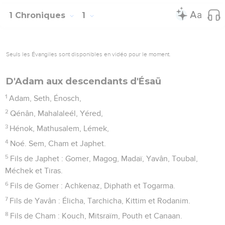
1 Chroniques
1
Seuls les Évangiles sont disponibles en vidéo pour le moment.
D'Adam aux descendants d'Ésaü
1
Adam, Seth, Énosch,
2
Qénân, Mahalaleél, Yéred,
3
Hénok, Mathusalem, Lémek,
4
Noé. Sem, Cham et Japhet.
5
Fils de Japhet : Gomer, Magog, Madaï, Yavân, Toubal,
Méchek et Tiras.
6
Fils de Gomer : Achkenaz, Diphath et Togarma.
7
Fils de Yavân : Élicha, Tarchicha, Kittim et Rodanim.
8
Fils de Cham : Kouch, Mitsraïm, Pouth et Canaan.