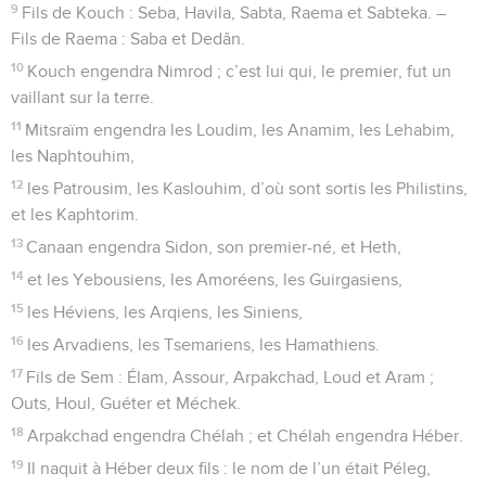
9
Fils de Kouch : Seba, Havila, Sabta, Raema et Sabteka. –
Fils de Raema : Saba et Dedân.
10
Kouch engendra Nimrod ; c’est lui qui, le premier, fut un
vaillant sur la terre.
11
Mitsraïm engendra les Loudim, les Anamim, les Lehabim,
les Naphtouhim,
12
les Patrousim, les Kaslouhim, d’où sont sortis les Philistins,
et les Kaphtorim.
13
Canaan engendra Sidon, son premier-né, et Heth,
14
et les Yebousiens, les Amoréens, les Guirgasiens,
15
les Héviens, les Arqiens, les Siniens,
16
les Arvadiens, les Tsemariens, les Hamathiens.
17
Fils de Sem : Élam, Assour, Arpakchad, Loud et Aram ;
Outs, Houl, Guéter et Méchek.
18
Arpakchad engendra Chélah ; et Chélah engendra Héber.
19
Il naquit à Héber deux fils : le nom de l’un était Péleg,