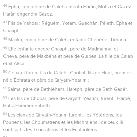
46
Épha, concubine de Caleb enfanta Harân, Motsa et Gazez.
Harân engendra Gazez.
47
Fils de Yahdaï : Réguém, Yotam, Guéchân, Péleth, Épha et
Chaaph.
48
Maaka, concubine de Caleb, enfanta Chébér et Tirhana.
49
Elle enfanta encore Chaaph, père de Madmanna, et
Cheva, père de Makbéna et père de Guibéa. La fille de Caleb
était Aksa.
50
Ceux-ci furent fils de Caleb : Chobal, fils de Hour, premier-
né d’Éphrata et père de Qiryath-Yearim ;
51
Salma, père de Bethléhem, Hareph, père de Beth-Gadér.
52
Les fils de Chobal, père de Qiryath-Yearim, furent : Haroé,
Hatsi-Hammenouhoth.
53
Les clans de Qiryath-Yearim furent : les Yétériens, les
Pouriens, les Choumatiens et les Michraïens ; de ceux-là
sont sortis les Tsoreatiens et les Échtaoliens.