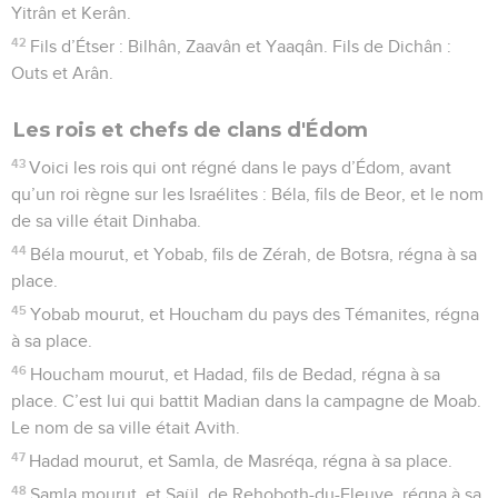
Yitrân et Kerân.
42
Fils d’Étser : Bilhân, Zaavân et Yaaqân. Fils de Dichân :
Outs et Arân.
Les rois et chefs de clans d'Édom
43
Voici les rois qui ont régné dans le pays d’Édom, avant
qu’un roi règne sur les Israélites : Béla, fils de Beor, et le nom
de sa ville était Dinhaba.
44
Béla mourut, et Yobab, fils de Zérah, de Botsra, régna à sa
place.
45
Yobab mourut, et Houcham du pays des Témanites, régna
à sa place.
46
Houcham mourut, et Hadad, fils de Bedad, régna à sa
place. C’est lui qui battit Madian dans la campagne de Moab.
Le nom de sa ville était Avith.
47
Hadad mourut, et Samla, de Masréqa, régna à sa place.
48
Samla mourut, et Saül, de Rehoboth-du-Fleuve, régna à sa