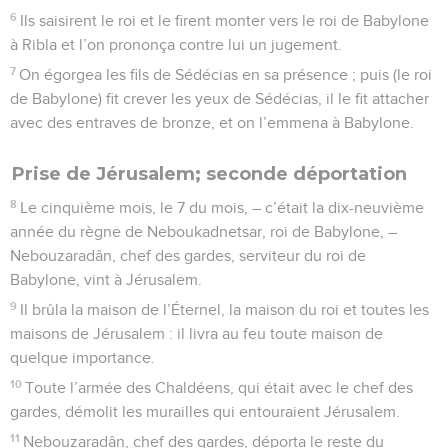
6
Ils saisirent le roi et le firent monter vers le roi de Babylone
à Ribla et l’on prononça contre lui un jugement.
7
On égorgea les fils de Sédécias en sa présence ; puis (le roi
de Babylone) fit crever les yeux de Sédécias, il le fit attacher
avec des entraves de bronze, et on l’emmena à Babylone.
Prise de Jérusalem; seconde déportation
8
Le cinquième mois, le 7 du mois, – c’était la dix-neuvième
année du règne de Neboukadnetsar, roi de Babylone, –
Nebouzaradân, chef des gardes, serviteur du roi de
Babylone, vint à Jérusalem.
9
Il brûla la maison de l’Éternel, la maison du roi et toutes les
maisons de Jérusalem : il livra au feu toute maison de
quelque importance.
10
Toute l’armée des Chaldéens, qui était avec le chef des
gardes, démolit les murailles qui entouraient Jérusalem.
11
Nebouzaradân, chef des gardes, déporta le reste du