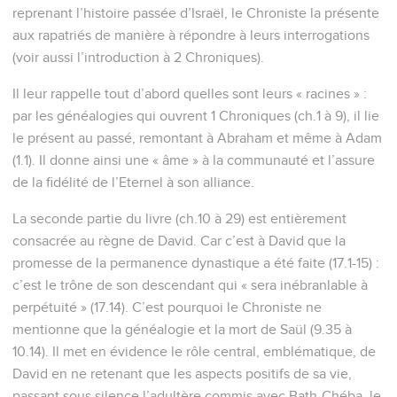
reprenant l’histoire passée d’Israël, le Chroniste la présente
aux rapatriés de manière à répondre à leurs interrogations
(voir aussi l’introduction à 2 Chroniques).
Il leur rappelle tout d’abord quelles sont leurs « racines » :
par les généalogies qui ouvrent 1 Chroniques (ch.1 à 9), il lie
le présent au passé, remontant à Abraham et même à Adam
(1.1). Il donne ainsi une « âme » à la communauté et l’assure
de la fidélité de l’Eternel à son alliance.
La seconde partie du livre (ch.10 à 29) est entièrement
consacrée au règne de David. Car c’est à David que la
promesse de la permanence dynastique a été faite (17.1-15) :
c’est le trône de son descendant qui « sera inébranlable à
perpétuité » (17.14). C’est pourquoi le Chroniste ne
mentionne que la généalogie et la mort de Saül (9.35 à
10.14). Il met en évidence le rôle central, emblématique, de
David en ne retenant que les aspects positifs de sa vie,
passant sous silence l’adultère commis avec Bath-Chéba, le