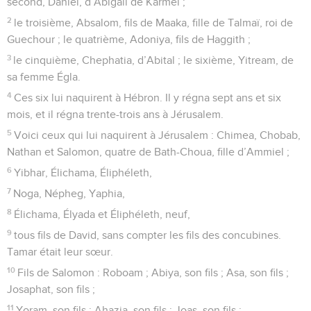
second, Daniel, d’Abigaïl de Karmel ;
2
le troisième, Absalom, fils de Maaka, fille de Talmaï, roi de
Guechour ; le quatrième, Adoniya, fils de Haggith ;
3
le cinquième, Chephatia, d’Abital ; le sixième, Yitream, de
sa femme Égla.
4
Ces six lui naquirent à Hébron. Il y régna sept ans et six
mois, et il régna trente-trois ans à Jérusalem.
5
Voici ceux qui lui naquirent à Jérusalem : Chimea, Chobab,
Nathan et Salomon, quatre de Bath-Choua, fille d’Ammiel ;
6
Yibhar, Élichama, Éliphéleth,
7
Noga, Népheg, Yaphia,
8
Élichama, Élyada et Éliphéleth, neuf,
9
tous fils de David, sans compter les fils des concubines.
Tamar était leur sœur.
10
Fils de Salomon : Roboam ; Abiya, son fils ; Asa, son fils ;
Josaphat, son fils ;
11
Yoram, son fils ; Ahazia, son fils ; Joas, son fils ;