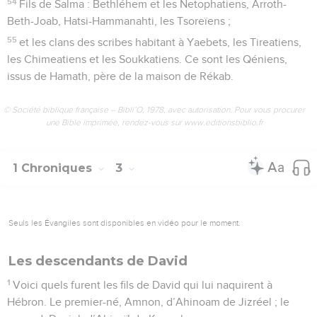
54
Fils de Salma : Bethléhem et les Netophatiens, Arroth-
Beth-Joab, Hatsi-Hammanahti, les Tsoreïens ;
55
et les clans des scribes habitant à Yaebets, les Tireatiens,
les Chimeatiens et les Soukkatiens. Ce sont les Qéniens,
issus de Hamath, père de la maison de Rékab.
© Société biblique française – Bibli’O, 1978, avec autorisation. Pour vous procurer
une Bible imprimée, rendez-vous sur www.editionsbiblio.fr
1 Chroniques
3
Seuls les Évangiles sont disponibles en vidéo pour le moment.
Les descendants de David
1
Voici quels furent les fils de David qui lui naquirent à
Hébron. Le premier-né, Amnon, d’Ahinoam de Jizréel ; le