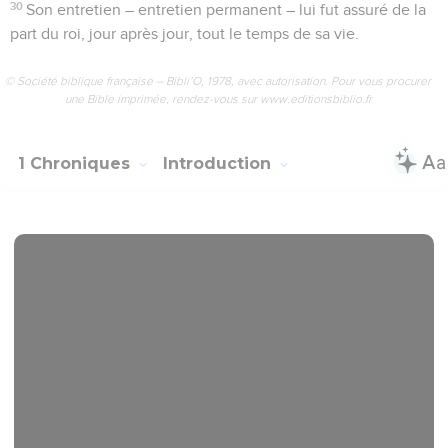
30
Son entretien – entretien permanent – lui fut assuré de la
part du roi, jour après jour, tout le temps de sa vie.
© Société biblique française – Bibli’O, 1978, avec autorisation. Pour vous procurer
une Bible imprimée, rendez-vous sur www.editionsbiblio.fr
1 Chroniques
Introduction