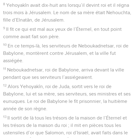
8
Yehoyakîn avait dix-huit ans lorsqu’il devint roi et il régna
trois mois à Jérusalem. Le nom de sa mère était Nehouchta,
fille d’Elnatân, de Jérusalem.
9
Il fit ce qui est mal aux yeux de l’Éternel, en tout point
comme avait fait son père.
10
En ce temps-là, les serviteurs de Neboukadnetsar, roi de
Babylone, montèrent contre Jérusalem, et la ville fut
assiégée.
11
Neboukadnetsar, roi de Babylone, arriva devant la ville
pendant que ses serviteurs l’assiégeaient.
12
Alors Yehoyakîn, roi de Juda, sortit vers le roi de
Babylone, lui et sa mère, ses serviteurs, ses ministres et ses
eunuques. Le roi de Babylone le fit prisonnier, la huitième
année de son règne.
13
Il sortit de là tous les trésors de la maison de l’Éternel et
les trésors de la maison du roi ; il mit en pièces tous les
ustensiles d’or que Salomon, roi d’Israël, avait faits dans le