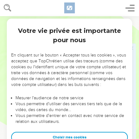
33
Le Pharaon Néko l’enchaîna à Ribla, dans le pays de
Hamath, pour qu’il ne règne plus à Jérusalem ; il imposa au
pays une contribution de cent talents d’argent et d’un talent
Segond 1978 (Colombe)
d’or.
Votre vie privée est importante
2 Rois
23
34
Le Pharaon Néko établit roi Élyaqim, fils de Josias, à la
pour nous
place de son père Josias, et il changea son nom en celui de
Yehoyaqim. Il fit prisonnier Yoahaz qui vint en Égypte et y
En cliquant sur le bouton « Accepter tous les cookies », vous
mourut.
acceptez que TopChrétien utilise des traceurs (comme des
35
Yehoyaqim donna au Pharaon l’argent et l’or mais il fit
cookies ou l'identifiant unique de votre compte utilisateur) et
traite vos données à caractère personnel (comme vos
estimer (les ressources du) pays pour fournir cet argent,
données de navigation et les informations renseignées dans
d’après l’ordre du Pharaon ; il contraignit le peuple du pays à
votre compte utilisateur) dans les buts suivants :
donner l’argent et l’or au Pharaon Néko, chacun selon son
estimation.
Mesurer l'audience de notre service
Vous permettre d'utiliser des services tiers tels que de la
vidéo, des cartes du monde…
Joaquim, roi de Juda
Vous permettre d'entrer en contact avec notre service de
36
relation aux utilisateurs.
Yehoyaqim avait vingt-cinq ans lorsqu’il devint roi et il
régna onze ans à Jérusalem. Le nom de sa mère était
Zeboudda, fille de Pedaya, de Rouma.
Choisir mes cookies