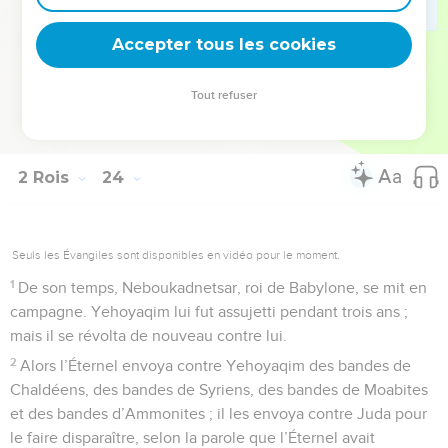
37
Il fit ce qui est mal aux yeux de l’Éternel, en tout point
Accepter tous les cookies
comme avaient fait ses pères.
© Société biblique française – Bibli’O, 1978, avec autorisation. Pour vous procurer
Tout refuser
une Bible imprimée, rendez-vous sur www.editionsbiblio.fr
2 Rois
24
Seuls les Évangiles sont disponibles en vidéo pour le moment.
1
De son temps, Neboukadnetsar, roi de Babylone, se mit en
campagne. Yehoyaqim lui fut assujetti pendant trois ans ;
mais il se révolta de nouveau contre lui.
2
Alors l’Éternel envoya contre Yehoyaqim des bandes de
Chaldéens, des bandes de Syriens, des bandes de Moabites
et des bandes d’Ammonites ; il les envoya contre Juda pour
le faire disparaître, selon la parole que l’Éternel avait