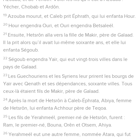
Yécher, Chobab et Ardôn.
19
Azouba mourut, et Caleb prit Éphrath, qui lui enfanta Hour.
20
Hour engendra Ouri, et Ouri engendra Betsaleél.
21
Ensuite, Hetsrôn alla vers la fille de Makir, père de Galaad.
Il la prit alors qu’il avait lui-même soixante ans, et elle lui
enfanta Ségoub.
22
Ségoub engendra Yaïr, qui eut vingt-trois villes dans le
pays de Galaad.
23
Les Guechouriens et les Syriens leur prirent les bourgs de
Yaïr avec Qenath et ses dépendances, soixante villes. Tous
ceux-là étaient fils de Makir, père de Galaad.
24
Après la mort de Hetsrôn à Caleb-Éphrata, Abiya, femme
de Hetsrôn, lui enfanta Achhour père de Teqoa.
25
Les fils de Yerahmeél, premier-né de Hetsrôn, furent :
Ram, le premier-né, Bouna, Orên et Otsem, Ahiya.
26
Yerahmeél eut une autre femme, nommée Atara, qui fut