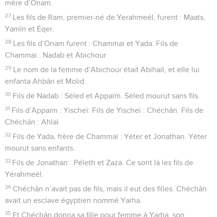
mère d’Onam.
27
Les fils de Ram, premier-né de Yerahmeél, furent : Maats,
Yamîn et Éqer.
28
Les fils d’Onam furent : Chammaï et Yada. Fils de
Chammaï : Nadab et Abichour.
29
Le nom de la femme d’Abichour était Abihaïl, et elle lui
enfanta Ahbân et Molid.
30
Fils de Nadab : Séled et Appaïm. Séled mourut sans fils.
31
Fils d’Appaïm : Yischeï. Fils de Yischeï : Chéchân. Fils de
Chéchân : Ahlaï.
32
Fils de Yada, frère de Chammaï : Yéter et Jonathan. Yéter
mourut sans enfants.
33
Fils de Jonathan : Péleth et Zaza. Ce sont là les fils de
Yérahmeél.
34
Chéchân n’avait pas de fils, mais il eut des filles. Chéchân
avait un esclave égyptien nommé Yarha.
35
Et Chéchân donna sa fille pour femme à Yarha, son