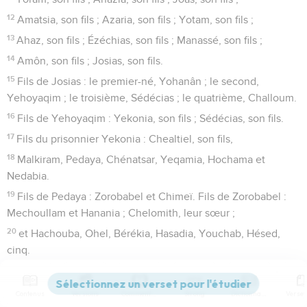
12
Amatsia, son fils ; Azaria, son fils ; Yotam, son fils ;
13
Ahaz, son fils ; Ézéchias, son fils ; Manassé, son fils ;
14
Amôn, son fils ; Josias, son fils.
15
Fils de Josias : le premier-né, Yohanân ; le second,
Yehoyaqim ; le troisième, Sédécias ; le quatrième, Challoum.
16
Fils de Yehoyaqim : Yekonia, son fils ; Sédécias, son fils.
17
Fils du prisonnier Yekonia : Chealtiel, son fils,
18
Malkiram, Pedaya, Chénatsar, Yeqamia, Hochama et
Nedabia.
19
Fils de Pedaya : Zorobabel et Chimeï. Fils de Zorobabel :
Mechoullam et Hanania ; Chelomith, leur sœur ;
20
et Hachouba, Ohel, Bérékia, Hasadia, Youchab, Hésed,
cinq.
21
Fils de Hanania : Pelatia et Ésaïe ; les fils de Rephaya, les
fils d’Arnân, les fils d’Abdias, les fils de Chekania.
Contenus
Versions
Commentaires
Strong
Dictionnaire
22