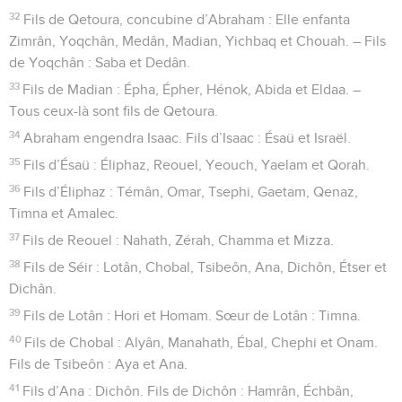
32
Fils de Qetoura, concubine d’Abraham : Elle enfanta
Zimrân, Yoqchân, Medân, Madian, Yichbaq et Chouah. – Fils
de Yoqchân : Saba et Dedân.
33
Fils de Madian : Épha, Épher, Hénok, Abida et Eldaa. –
Tous ceux-là sont fils de Qetoura.
34
Abraham engendra Isaac. Fils d’Isaac : Ésaü et Israël.
35
Fils d’Ésaü : Éliphaz, Reouel, Yeouch, Yaelam et Qorah.
36
Fils d’Éliphaz : Témân, Omar, Tsephi, Gaetam, Qenaz,
Timna et Amalec.
37
Fils de Reouel : Nahath, Zérah, Chamma et Mizza.
38
Fils de Séir : Lotân, Chobal, Tsibeôn, Ana, Dichôn, Étser et
Dichân.
39
Fils de Lotân : Hori et Homam. Sœur de Lotân : Timna.
40
Fils de Chobal : Alyân, Manahath, Ébal, Chephi et Onam.
Fils de Tsibeôn : Aya et Ana.
41
Fils d’Ana : Dichôn. Fils de Dichôn : Hamrân, Échbân,