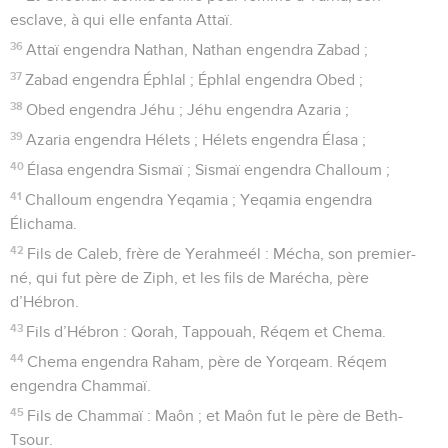
esclave, à qui elle enfanta Attaï.
36
Attaï engendra Nathan, Nathan engendra Zabad ;
37
Zabad engendra Éphlal ; Éphlal engendra Obed ;
38
Obed engendra Jéhu ; Jéhu engendra Azaria ;
39
Azaria engendra Hélets ; Hélets engendra Élasa ;
40
Élasa engendra Sismaï ; Sismaï engendra Challoum ;
41
Challoum engendra Yeqamia ; Yeqamia engendra
Élichama.
42
Fils de Caleb, frère de Yerahmeél : Mécha, son premier-
né, qui fut père de Ziph, et les fils de Marécha, père
d’Hébron.
43
Fils d’Hébron : Qorah, Tappouah, Réqem et Chema.
44
Chema engendra Raham, père de Yorqeam. Réqem
engendra Chammaï.
45
Fils de Chammaï : Maôn ; et Maôn fut le père de Beth-
Tsour.