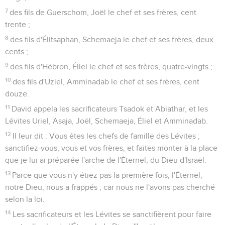
7
des fils de Guerschom, Joël le chef et ses frères, cent
trente ;
8
des fils d'Élitsaphan, Schemaeja le chef et ses frères, deux
cents ;
9
des fils d'Hébron, Éliel le chef et ses frères, quatre-vingts ;
10
des fils d'Uziel, Amminadab le chef et ses frères, cent
douze.
11
David appela les sacrificateurs Tsadok et Abiathar, et les
Lévites Uriel, Asaja, Joël, Schemaeja, Éliel et Amminadab.
12
Il leur dit : Vous êtes les chefs de famille des Lévites ;
sanctifiez-vous, vous et vos frères, et faites monter à la place
que je lui ai préparée l'arche de l'Éternel, du Dieu d'Israël.
13
Parce que vous n'y étiez pas la première fois, l'Éternel,
notre Dieu, nous a frappés ; car nous ne l'avons pas cherché
selon la loi.
14
Les sacrificateurs et les Lévites se sanctifièrent pour faire