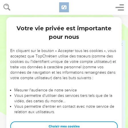
munis pour le combat de toutes les armes de guerre, et prêts
à livrer bataille d'un coeur résolu.
34
De Nephthali, mille chefs, et avec eux trente-sept mille,
Segond 1910
portant le bouclier et la lance.
Votre vie privée est importante
1 Chroniques
12
35
Des Danites, armés pour la guerre, vingt-huit mille six
pour nous
cents.
36
D'Aser, en état d'aller à l'armée et prêts à combattre :
En cliquant sur le bouton « Accepter tous les cookies », vous
quarante mille.
acceptez que TopChrétien utilise des traceurs (comme des
cookies ou l'identifiant unique de votre compte utilisateur) et
37
Et de l'autre côté du Jourdain, des Rubénites, des Gadites,
traite vos données à caractère personnel (comme vos
et de la demi-tribu de Manassé, avec toutes les armes de
données de navigation et les informations renseignées dans
guerre, cent vingt mille.
votre compte utilisateur) dans les buts suivants :
38
Tous ces hommes, gens de guerre, prêts à combattre,
Mesurer l'audience de notre service
arrivèrent à Hébron en sincérité de coeur pour établir David
Vous permettre d'utiliser des services tiers tels que de la
roi sur tout Israël. Et tout le reste d'Israël était également
vidéo, des cartes du monde…
Vous permettre d'entrer en contact avec notre service de
unanime pour faire régner David.
relation aux utilisateurs.
39
Ils furent là trois jours avec David, mangeant et buvant, car
leurs frères leur avaient préparé des vivres.
Choisir mes cookies