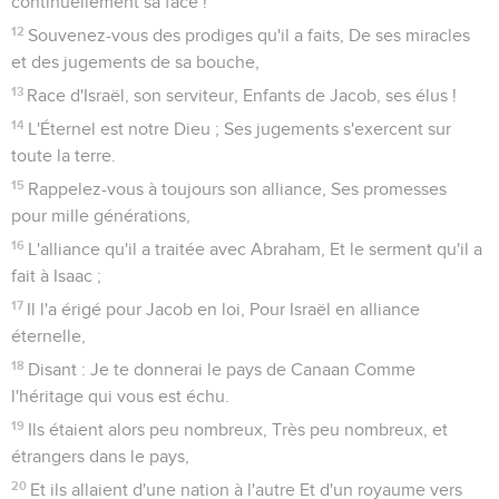
continuellement sa face !
12
Souvenez-vous des prodiges qu'il a faits, De ses miracles
et des jugements de sa bouche,
13
Race d'Israël, son serviteur, Enfants de Jacob, ses élus !
14
L'Éternel est notre Dieu ; Ses jugements s'exercent sur
toute la terre.
15
Rappelez-vous à toujours son alliance, Ses promesses
pour mille générations,
16
L'alliance qu'il a traitée avec Abraham, Et le serment qu'il a
fait à Isaac ;
17
Il l'a érigé pour Jacob en loi, Pour Israël en alliance
éternelle,
18
Disant : Je te donnerai le pays de Canaan Comme
l'héritage qui vous est échu.
19
Ils étaient alors peu nombreux, Très peu nombreux, et
étrangers dans le pays,
20
Et ils allaient d'une nation à l'autre Et d'un royaume vers