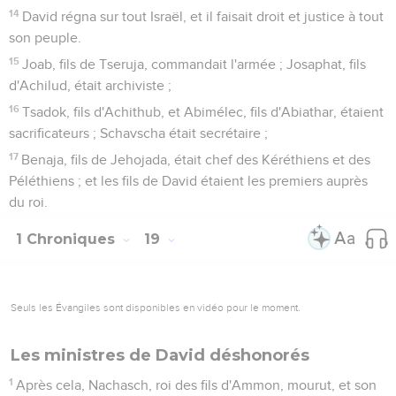
14
David régna sur tout Israël, et il faisait droit et justice à tout
son peuple.
15
Joab, fils de Tseruja, commandait l'armée ; Josaphat, fils
d'Achilud, était archiviste ;
16
Tsadok, fils d'Achithub, et Abimélec, fils d'Abiathar, étaient
sacrificateurs ; Schavscha était secrétaire ;
17
Benaja, fils de Jehojada, était chef des Kéréthiens et des
Péléthiens ; et les fils de David étaient les premiers auprès
du roi.
1 Chroniques
19
Seuls les Évangiles sont disponibles en vidéo pour le moment.
Les ministres de David déshonorés
1
Après cela, Nachasch, roi des fils d'Ammon, mourut, et son