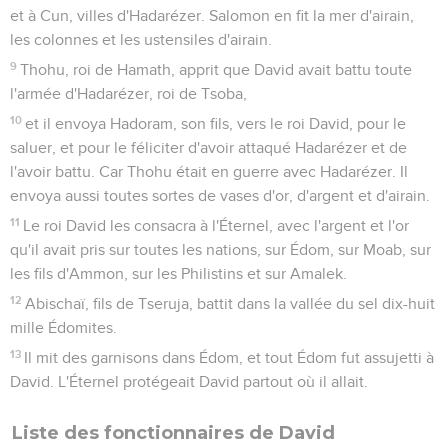
et à Cun, villes d'Hadarézer. Salomon en fit la mer d'airain,
les colonnes et les ustensiles d'airain.
9
Thohu, roi de Hamath, apprit que David avait battu toute
l'armée d'Hadarézer, roi de Tsoba,
10
et il envoya Hadoram, son fils, vers le roi David, pour le
saluer, et pour le féliciter d'avoir attaqué Hadarézer et de
l'avoir battu. Car Thohu était en guerre avec Hadarézer. Il
envoya aussi toutes sortes de vases d'or, d'argent et d'airain.
11
Le roi David les consacra à l'Éternel, avec l'argent et l'or
qu'il avait pris sur toutes les nations, sur Édom, sur Moab, sur
les fils d'Ammon, sur les Philistins et sur Amalek.
12
Abischaï, fils de Tseruja, battit dans la vallée du sel dix-huit
mille Édomites.
13
Il mit des garnisons dans Édom, et tout Édom fut assujetti à
David. L'Éternel protégeait David partout où il allait.
Liste des fonctionnaires de David