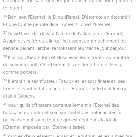
célébrions ton saint nom Et que nous mettions notre gloire à
te louer !
36
Béni soit l'Éternel, le Dieu d'Israël, D'éternité en éternité !
Et que tout le peuple dise : Amen ! Louez l'Éternel !
37
David laissa là, devant l'arche de l'alliance de l'Éternel,
Asaph et ses frères, afin qu'ils fussent continuellement de
service devant l'arche, remplissant leur tâche jour par jour.
38
Il laissa Obed Édom et Hosa avec leurs frères, au nombre
de soixante-huit, Obed Édom, fils de Jeduthun, et Hosa,
comme portiers.
39
Il établit le sacrificateur Tsadok et les sacrificateurs, ses
frères, devant le tabernacle de l'Éternel, sur le haut lieu qui
était à Gabaon,
40
pour qu'ils offrissent continuellement à l'Éternel des
holocaustes, matin et soir, sur l'autel des holocaustes, et
qu'ils accomplissent tout ce qui est écrit dans la loi de
l'Éternel, imposée par l'Éternel à Israël.
41
Auprès d'eux étaient Héman et Jeduthun, et les autres qui