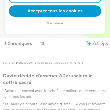
40
Et même ceux qui habitaient près d'eux jusqu'à Issacar, à
Zabulon et à Nephthali, apportaient des aliments sur des
Accepter tous les cookies
ânes, sur des chameaux, sur des mulets et sur des boeufs,
des mets de farine, des masses de figues sèches et de raisins
Tout refuser
secs, du vin, de l'huile, des boeufs et des brebis en
abondance, car Israël était dans la joie.
1 Chroniques
13
Seuls les Évangiles sont disponibles en vidéo pour le moment.
David décide d'amener à Jérusalem le
coffre sacré
1
David tint conseil avec les chefs de milliers et de centaines,
avec tous les princes.
2
Et David dit à toute l'assemblée d'Israël : Si vous le trouvez
bon, et si cela vient de l'Éternel, notre Dieu, envoyons de