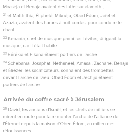
Maaséja et Benaja avaient des luths sur alamoth ;
21
et Matthithia, Éliphelé, Miknéja, Obed Édom, Jeïel et
Azazia, avaient des harpes à huit cordes, pour conduire le
chant.
22
Kenania, chef de musique parmi les Lévites, dirigeait la
musique, car il était habile.
23
Bérékia et Elkana étaient portiers de l'arche.
24
Schebania, Josaphat, Nethaneel, Amasaï, Zacharie, Benaja
et Éliézer, les sacrificateurs, sonnaient des trompettes
devant l'arche de Dieu. Obed Édom et Jechija étaient
portiers de l'arche.
Arrivée du coffre sacré à Jérusalem
25
David, les anciens d'Israël, et les chefs de milliers se
mirent en route pour faire monter l'arche de l'alliance de
l'Éternel depuis la maison d'Obed Édom, au milieu des
réjouissances.