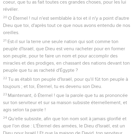
coeur, que tu as fait toutes ces grandes choses, pour les lui
révéler.
20
O Éternel ! nul n'est semblable à toi et il n'y a point d'autre
Dieu que toi, d'après tout ce que nous avons entendu de nos
oreilles.
21
Est-il sur la terre une seule nation qui soit comme ton
peuple d'Israël, que Dieu est venu racheter pour en former
son peuple, pour te faire un nom et pour accomplir des
miracles et des prodiges, en chassant des nations devant ton
peuple que tu as racheté d'Égypte ?
22
Tu as établi ton peuple d'Israël, pour qu'il fût ton peuple à
toujours ; et toi, Éternel, tu es devenu son Dieu.
23
Maintenant, ô Éternel ! que la parole que tu as prononcée
sur ton serviteur et sur sa maison subsiste éternellement, et
agis selon ta parole !
24
Qu'elle subsiste, afin que ton nom soit à jamais glorifié et
que l'on dise : L'Éternel des armées, le Dieu d'Israël, est un
Dieu pour Israël ! Et que la maison de David, ton serviteur,