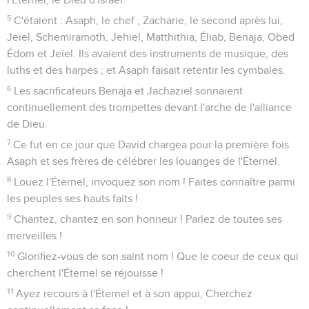
5
C'étaient : Asaph, le chef ; Zacharie, le second après lui,
Jeïel, Schemiramoth, Jehiel, Matthithia, Éliab, Benaja, Obed
Édom et Jeïel. Ils avaient des instruments de musique, des
luths et des harpes ; et Asaph faisait retentir les cymbales.
6
Les sacrificateurs Benaja et Jachaziel sonnaient
continuellement des trompettes devant l'arche de l'alliance
de Dieu.
7
Ce fut en ce jour que David chargea pour la première fois
Asaph et ses frères de célébrer les louanges de l'Éternel.
8
Louez l'Éternel, invoquez son nom ! Faites connaître parmi
les peuples ses hauts faits !
9
Chantez, chantez en son honneur ! Parlez de toutes ses
merveilles !
10
Glorifiez-vous de son saint nom ! Que le coeur de ceux qui
cherchent l'Éternel se réjouisse !
11
Ayez recours à l'Éternel et à son appui, Cherchez