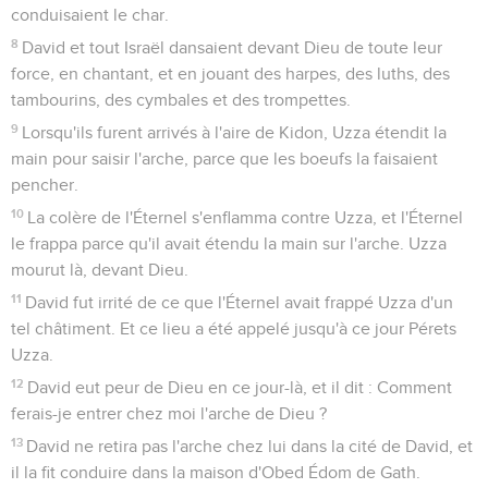
conduisaient le char.
8
David et tout Israël dansaient devant Dieu de toute leur
force, en chantant, et en jouant des harpes, des luths, des
tambourins, des cymbales et des trompettes.
9
Lorsqu'ils furent arrivés à l'aire de Kidon, Uzza étendit la
main pour saisir l'arche, parce que les boeufs la faisaient
pencher.
10
La colère de l'Éternel s'enflamma contre Uzza, et l'Éternel
le frappa parce qu'il avait étendu la main sur l'arche. Uzza
mourut là, devant Dieu.
11
David fut irrité de ce que l'Éternel avait frappé Uzza d'un
tel châtiment. Et ce lieu a été appelé jusqu'à ce jour Pérets
Uzza.
12
David eut peur de Dieu en ce jour-là, et il dit : Comment
ferais-je entrer chez moi l'arche de Dieu ?
13
David ne retira pas l'arche chez lui dans la cité de David, et
il la fit conduire dans la maison d'Obed Édom de Gath.