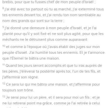
brebis, pour que tu fusses chef de mon peuple d'Israël ;
8
j'ai été avec toi partout où tu as marché, j'ai exterminé tous
tes ennemis devant toi, et j'ai rendu ton nom semblable au
nom des grands qui sont sur la terre ;
9
j'ai donné une demeure à mon peuple d'Israël, et je l'ai
planté pour qu'il y soit fixé et ne soit plus agité, pour que les
méchants ne le détruisent plus comme auparavant
10
et comme à l'époque où j'avais établi des juges sur mon
peuple d'Israël. J'ai humilié tous tes ennemis. Et je t'annonce
que l'Éternel te bâtira une maison.
11
Quand tes jours seront accomplis et que tu iras auprès de
tes pères, j'élèverai ta postérité après toi, l'un de tes fils, et
j'affermirai son règne.
12
Ce sera lui qui me bâtira une maison, et j'affermirai pour
toujours son trône.
13
Je serai pour lui un père, et il sera pour moi un fils ; et je
ne lui retirerai point ma grâce, comme je l'ai retirée à celui