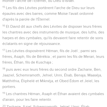
monter l'arche de l'Éternel, du Dieu d'Israël.
15
Les fils des Lévites portèrent l'arche de Dieu sur leurs
épaules avec des barres, comme Moïse l'avait ordonné
d'après la parole de l'Éternel.
16
Et David dit aux chefs des Lévites de disposer leurs frères
les chantres avec des instruments de musique, des luths, des
harpes et des cymbales, qu'ils devaient faire retentir de sons
éclatants en signe de réjouissance.
17
Les Lévites disposèrent Héman, fils de Joël ; parmi ses
frères, Asaph, fils de Bérékia ; et parmi les fils de Merari, leurs
frères, Éthan, fils de Kuschaja ;
18
puis avec eux leurs frères du second ordre Zacharie, Ben,
Jaaziel, Schemiramoth, Jehiel, Unni, Éliab, Benaja, Maaséja,
Matthithia, Éliphelé et Miknéja, et Obed Édom et Jeïel, les
portiers.
19
Les chantres Héman, Asaph et Éthan avaient des cymbales
d'airain, pour les faire retentir.
20
Zacharie, Aziel, Schemiramoth, Jehiel, Unni, Éliab,