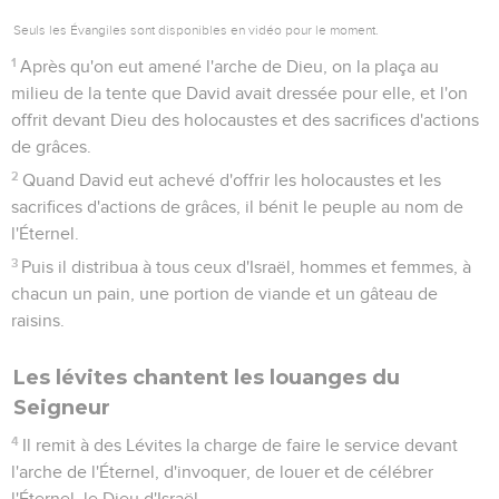
Seuls les Évangiles sont disponibles en vidéo pour le moment.
1
Après qu'on eut amené l'arche de Dieu, on la plaça au
milieu de la tente que David avait dressée pour elle, et l'on
offrit devant Dieu des holocaustes et des sacrifices d'actions
de grâces.
2
Quand David eut achevé d'offrir les holocaustes et les
sacrifices d'actions de grâces, il bénit le peuple au nom de
l'Éternel.
3
Puis il distribua à tous ceux d'Israël, hommes et femmes, à
chacun un pain, une portion de viande et un gâteau de
raisins.
Les lévites chantent les louanges du
Seigneur
4
Il remit à des Lévites la charge de faire le service devant
l'arche de l'Éternel, d'invoquer, de louer et de célébrer
l'Éternel, le Dieu d'Israël.