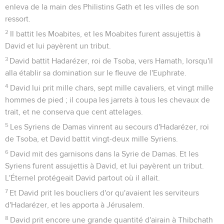
enleva de la main des Philistins Gath et les villes de son
ressort.
2
Il battit les Moabites, et les Moabites furent assujettis à
David et lui payèrent un tribut.
3
David battit Hadarézer, roi de Tsoba, vers Hamath, lorsqu'il
alla établir sa domination sur le fleuve de l'Euphrate.
4
David lui prit mille chars, sept mille cavaliers, et vingt mille
hommes de pied ; il coupa les jarrets à tous les chevaux de
trait, et ne conserva que cent attelages.
5
Les Syriens de Damas vinrent au secours d'Hadarézer, roi
de Tsoba, et David battit vingt-deux mille Syriens.
6
David mit des garnisons dans la Syrie de Damas. Et les
Syriens furent assujettis à David, et lui payèrent un tribut.
L'Éternel protégeait David partout où il allait.
7
Et David prit les boucliers d'or qu'avaient les serviteurs
d'Hadarézer, et les apporta à Jérusalem.
8
David prit encore une grande quantité d'airain à Thibchath