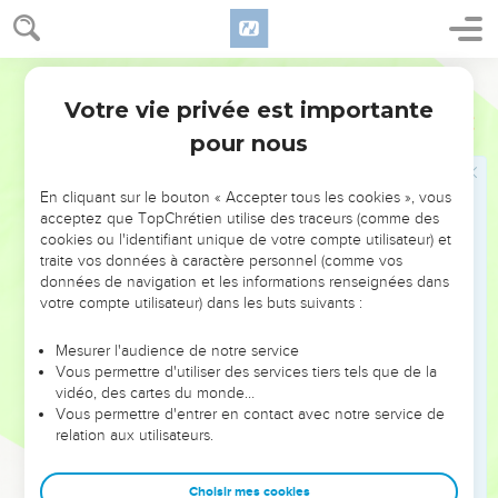
וּמִטִּבְחַ֤ת וּמִכּוּן֙ עָרֵ֣י הֲדַדְעֶ֔זֶר לָקַ֥ח דָּוִ֛יד נְחֹ֖שֶׁת רַבָּ֣ה מְאֹ֑ד בָּ֣הּ ׀
עָשָׂ֣ה שְׁלֹמֹ֗ה אֶת־יָ֤ם הַנְּחֹ֙שֶׁת֙ וְאֶת־הָֽעַמּוּדִ֔ים וְאֵ֖ת כְּלֵ֥י הַנְּחֹֽשֶׁת׃
9
וַיִּשְׁמַ֕ע תֹּ֖עוּ מֶ֣לֶךְ חֲמָ֑ת כִּ֚י הִכָּ֣ה דָוִ֔יד אֶת־כָּל־חֵ֖יל הֲדַדְעֶ֥זֶר
Hébreu / Grec - Texte original
מֶֽלֶךְ־צוֹבָֽה׃
Votre vie privée est importante
1 Chroniques
18
10
וַיִּשְׁלַ֣ח אֶת־הֲדֽוֹרָם־בְּנ֣וֹ אֶל־הַמֶּֽלֶךְ־דָּ֠וִיד *לשאול־**לִשְׁאָל־ל֨וֹ לְשָׁל֜וֹם
pour nous
וּֽלְבָרֲכ֗וֹ עַל֩ אֲשֶׁ֨ר נִלְחַ֤ם בַּהֲדַדְעֶ֙זֶר֙ וַיַּכֵּ֔הוּ כִּי־אִ֛ישׁ מִלְחֲמ֥וֹת תֹּ֖עוּ הָיָ֣ה
הֲדַדְעָ֑זֶר וְכֹ֗ל כְּלֵ֛י זָהָ֥ב וָכֶ֖סֶף וּנְחֹֽשֶׁת׃
En cliquant sur le bouton « Accepter tous les cookies », vous
11
גַּם־אֹתָ֗ם הִקְדִּ֞ישׁ הַמֶּ֤לֶךְ דָּוִיד֙ לַיהוָ֔ה עִם־הַכֶּ֙סֶף֙ וְהַזָּהָ֔ב אֲשֶׁ֥ר נָשָׂ֖א
acceptez que TopChrétien utilise des traceurs (comme des
מִכָּל־הַגּוֹיִ֑ם מֵֽאֱד֤וֹם וּמִמּוֹאָב֙ וּמִבְּנֵ֣י עַמּ֔וֹן וּמִפְּלִשְׁתִּ֖ים וּמֵֽעֲמָלֵֽק׃
cookies ou l'identifiant unique de votre compte utilisateur) et
traite vos données à caractère personnel (comme vos
12
וְאַבְשַׁ֣י בֶּן־צְרוּיָ֗ה הִכָּ֤ה אֶת־אֱדוֹם֙ בְּגֵ֣יא הַמֶּ֔לַח שְׁמוֹנָ֥ה עָשָׂ֖ר אָֽלֶף׃
données de navigation et les informations renseignées dans
13
וַיָּ֤שֶׂם בֶּֽאֱדוֹם֙ נְצִיבִ֔ים וַיִּהְי֥וּ כָל־אֱד֖וֹם עֲבָדִ֣ים לְדָוִ֑יד וַיּ֤וֹשַׁע יְהוָה֙
votre compte utilisateur) dans les buts suivants :
אֶת־דָּוִ֔יד בְּכֹ֖ל אֲשֶׁ֥ר הָלָֽךְ׃
Mesurer l'audience de notre service
Vous permettre d'utiliser des services tiers tels que de la
Liste des fonctionnaires de David
vidéo, des cartes du monde…
Vous permettre d'entrer en contact avec notre service de
14
וַיִּמְלֹ֥ךְ דָּוִ֖יד עַל־כָּל־יִשְׂרָאֵ֑ל וַיְהִ֗י עֹשֶׂ֛ה מִשְׁפָּ֥ט וּצְדָקָ֖ה לְכָל־עַמּֽוֹ׃
relation aux utilisateurs.
15
וְיוֹאָ֥ב בֶּן־צְרוּיָ֖ה עַל־הַצָּבָ֑א וִיהוֹשָׁפָ֥ט בֶּן־אֲחִיל֖וּד מַזְכִּֽיר׃
16
וְצָד֧וֹק בֶּן־אֲחִיט֛וּב וַאֲבִימֶ֥לֶךְ בֶּן־אֶבְיָתָ֖ר כֹּהֲנִ֑ים וְשַׁוְשָׁ֖א סוֹפֵֽר׃
Choisir mes cookies