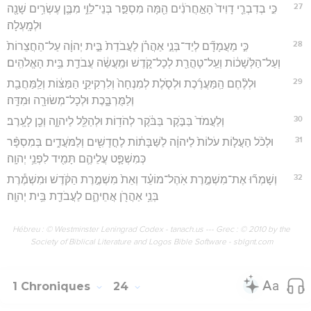
27
כִּ֣י בְדִבְרֵ֤י דָוִיד֙ הָאַ֣חֲרֹנִ֔ים הֵ֖מָּה מִסְפַּ֣ר בְּנֵי־לֵוִ֑י מִבֶּ֛ן עֶשְׂרִ֥ים שָׁנָ֖ה
וּלְמָֽעְלָה׃
28
כִּ֣י מַעֲמָדָ֞ם לְיַד־בְּנֵ֣י אַהֲרֹ֗ן לַעֲבֹדַת֙ בֵּ֣ית יְהוָ֔ה עַל־הַחֲצֵרוֹת֙
וְעַל־הַלְּשָׁכ֔וֹת וְעַֽל־טָהֳרַ֖ת לְכָל־קֹ֑דֶשׁ וּמַֽעֲשֵׂ֔ה עֲבֹדַ֖ת בֵּ֥ית הָאֱלֹהִֽים׃
29
וּלְלֶ֨חֶם הַֽמַּעֲרֶ֜כֶת וּלְסֹ֤לֶת לְמִנְחָה֙ וְלִרְקִיקֵ֣י הַמַּצּ֔וֹת וְלַֽמַּחֲבַ֖ת
וְלַמֻּרְבָּ֑כֶת וּלְכָל־מְשׂוּרָ֖ה וּמִדָּֽה׃
30
וְלַעֲמֹד֙ בַּבֹּ֣קֶר בַּבֹּ֔קֶר לְהֹד֥וֹת וּלְהַלֵּ֖ל לַיהוָ֑ה וְכֵ֖ן לָעָֽרֶב׃
31
וּלְכֹ֨ל הַעֲל֤וֹת עֹלוֹת֙ לַיהוָ֔ה לַשַּׁבָּת֔וֹת לֶחֳדָשִׁ֖ים וְלַמֹּעֲדִ֑ים בְּמִסְפָּ֨ר
כְּמִשְׁפָּ֧ט עֲלֵיהֶ֛ם תָּמִ֖יד לִפְנֵ֥י יְהוָֽה׃
32
וְשָׁמְר֞וּ אֶת־מִשְׁמֶ֣רֶת אֹֽהֶל־מוֹעֵ֗ד וְאֵת֙ מִשְׁמֶ֣רֶת הַקֹּ֔דֶשׁ וּמִשְׁמֶ֕רֶת
בְּנֵ֥י אַהֲרֹ֖ן אֲחֵיהֶ֑ם לַעֲבֹדַ֖ת בֵּ֥ית יְהוָֽה׃
Hébreu : © Westminster Leningrad Codex - tanach.us --- Grec : © 2010 by the
Society of Biblical Literature and Logos Bible Software - sblgnt.com
1 Chroniques
24