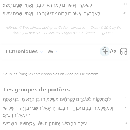
30
לִשְׁלֹשָׁ֤ה וְעֶשְׂרִים֙ לְמַ֣חֲזִיא֔וֹת בָּנָ֥יו וְאֶחָ֖יו שְׁנֵ֥ים עָשָֽׂר׃
31
לְאַרְבָּעָ֤ה וְעֶשְׂרִים֙ לְרוֹמַ֣מְתִּי עָ֔זֶר בָּנָ֥יו וְאֶחָ֖יו שְׁנֵ֥ים עָשָֽׂר׃
Hébreu : © Westminster Leningrad Codex - tanach.us --- Grec : © 2010 by the
Society of Biblical Literature and Logos Bible Software - sblgnt.com
1 Chroniques
26
Seuls les Évangiles sont disponibles en vidéo pour le moment.
Les groupes de portiers
1
לְמַחְלְק֖וֹת לְשֹׁעֲרִ֑ים לַקָּרְחִ֕ים מְשֶֽׁלֶמְיָ֥הוּ בֶן־קֹרֵ֖א מִן־בְּנֵ֥י אָסָֽף׃
2
וְלִמְשֶֽׁלֶמְיָ֖הוּ בָּנִ֑ים זְכַרְיָ֤הוּ הַבְּכוֹר֙ יְדִֽיעֲאֵ֣ל הַשֵּׁנִ֔י זְבַדְיָ֙הוּ֙ הַשְּׁלִישִׁ֔י
יַתְנִיאֵ֖ל הָרְבִיעִֽי׃
3
עֵילָ֤ם הַחֲמִישִׁי֙ יְהוֹחָנָ֣ן הַשִּׁשִּׁ֔י אֶלְיְהוֹעֵינַ֖י הַשְּׁבִיעִֽי׃