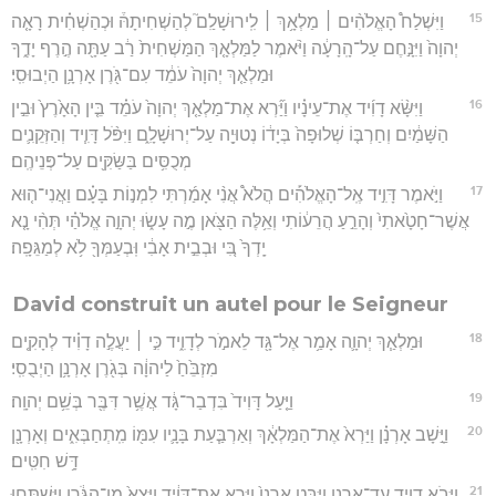
15
וַיִּשְׁלַח֩ הָאֱלֹהִ֨ים ׀ מַלְאָ֥ךְ ׀ לִֽירוּשָׁלִַם֮ לְהַשְׁחִיתָהּ֒ וּכְהַשְׁחִ֗ית רָאָ֤ה
יְהוָה֙ וַיִּנָּ֣חֶם עַל־הָֽרָעָ֔ה וַיֹּ֨אמֶר לַמַּלְאָ֤ךְ הַמַּשְׁחִית֙ רַ֔ב עַתָּ֖ה הֶ֣רֶף יָדֶ֑ךָ
וּמַלְאַ֤ךְ יְהוָה֙ עֹמֵ֔ד עִם־גֹּ֖רֶן אָרְנָ֥ן הַיְבוּסִֽי׃
16
וַיִּשָּׂ֨א דָוִ֜יד אֶת־עֵינָ֗יו וַיַּ֞רְא אֶת־מַלְאַ֤ךְ יְהוָה֙ עֹמֵ֗ד בֵּ֤ין הָאָ֙רֶץ֙ וּבֵ֣ין
הַשָּׁמַ֔יִם וְחַרְבּ֤וֹ שְׁלוּפָה֙ בְּיָד֔וֹ נְטוּיָ֖ה עַל־יְרוּשָׁלִָ֑ם וַיִּפֹּ֨ל דָּוִ֧יד וְהַזְּקֵנִ֛ים
מְכֻסִּ֥ים בַּשַּׂקִּ֖ים עַל־פְּנֵיהֶֽם׃
17
וַיֹּ֣אמֶר דָּוִ֣יד אֶֽל־הָאֱלֹהִ֡ים הֲלֹא֩ אֲנִ֨י אָמַ֜רְתִּי לִמְנ֣וֹת בָּעָ֗ם וַאֲנִי־ה֤וּא
אֲשֶׁר־חָטָ֙אתִי֙ וְהָרֵ֣עַ הֲרֵע֔וֹתִי וְאֵ֥לֶּה הַצֹּ֖אן מֶ֣ה עָשׂ֑וּ יְהוָ֣ה אֱלֹהַ֗י תְּהִ֨י נָ֤א
יָֽדְךָ֙ בִּ֚י וּבְבֵ֣ית אָבִ֔י וּֽבְעַמְּךָ֖ לֹ֥א לְמַגֵּפָֽה׃
David construit un autel pour le Seigneur
18
וּמַלְאַ֧ךְ יְהוָ֛ה אָמַ֥ר אֶל־גָּ֖ד לֵאמֹ֣ר לְדָוִ֑יד כִּ֣י ׀ יַעֲלֶ֣ה דָוִ֗יד לְהָקִ֤ים
מִזְבֵּ֙חַ֙ לַיהוָ֔ה בְּגֹ֖רֶן אָרְנָ֥ן הַיְבֻסִֽי׃
19
וַיַּ֤עַל דָּוִיד֙ בִּדְבַר־גָּ֔ד אֲשֶׁ֥ר דִּבֶּ֖ר בְּשֵׁ֥ם יְהוָֽה׃
20
וַיָּ֣שָׁב אָרְנָ֗ן וַיַּרְא֙ אֶת־הַמַּלְאָ֔ךְ וְאַרְבַּ֧עַת בָּנָ֛יו עִמּ֖וֹ מִֽתְחַבְּאִ֑ים וְאָרְנָ֖ן
דָּ֥שׁ חִטִּֽים׃
21
וַיָּבֹ֥א דָוִ֖יד עַד־אָרְנָ֑ן וַיַּבֵּ֤ט אָרְנָן֙ וַיַּ֣רְא אֶת־דָּוִ֔יד וַיֵּצֵא֙ מִן־הַגֹּ֔רֶן וַיִּשְׁתַּ֧חוּ