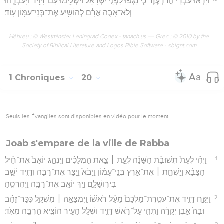
וַיִּרְא֞וּ עַבְדֵ֣י הֲדַדְעֶ֗זֶר כִּ֤י נִגְּפוּ֙ לִפְנֵ֣י יִשְׂרָאֵ֔ל וַיַּשְׁלִ֥ימוּ עִם־דָּוִ֖יד וַיַּֽעַבְדֻ֑הוּ
וְלֹא־אָבָ֣ה אֲרָ֔ם לְהוֹשִׁ֥יעַ אֶת־בְּנֵי־עַמּ֖וֹן עֽוֹד׃
Hébreu : © Westminster Leningrad Codex - tanach.us --- Grec : © 2010 by the
Society of Biblical Literature and Logos Bible Software - sblgnt.com
1 Chroniques
20
Seuls les Évangiles sont disponibles en vidéo pour le moment.
Joab s'empare de la ville de Rabba
1
וַיְהִ֡י לְעֵת֩ תְּשׁוּבַ֨ת הַשָּׁנָ֜ה לְעֵ֣ת ׀ צֵ֣את הַמְּלָכִ֗ים וַיִּנְהַ֣ג יוֹאָב֩ אֶת־חֵ֨יל
הַצָּבָ֜א וַיַּשְׁחֵ֣ת ׀ אֶת־אֶ֣רֶץ בְּנֵֽי־עַמּ֗וֹן וַיָּבֹא֙ וַיָּ֣צַר אֶת־רַבָּ֔ה וְדָוִ֖יד יֹשֵׁ֣ב
בִּירֽוּשָׁלִָ֑ם וַיַּ֥ךְ יוֹאָ֛ב אֶת־רַבָּ֖ה וַיֶּֽהֶרְסֶֽהָ׃
2
וַיִּקַּ֣ח דָּוִ֣יד אֶת־עֲטֶֽרֶת־מַלְכָּם֩ מֵעַ֨ל רֹאשׁ֜וֹ וַֽיִּמְצָאָ֣הּ ׀ מִשְׁקַ֣ל כִּכַּר־זָהָ֗ב
וּבָהּ֙ אֶ֣בֶן יְקָרָ֔ה וַתְּהִ֖י עַל־רֹ֣אשׁ דָּוִ֑יד וּשְׁלַ֥ל הָעִ֛יר הוֹצִ֖יא הַרְבֵּ֥ה מְאֹֽד׃