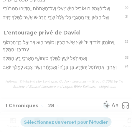
30
וְעַל־הַ֨גְּמַלִּ֔ים אוֹבִ֖יל הַיִּשְׁמְעֵלִ֑י וְעַל־הָ֣אֲתֹנ֔וֹת יֶחְדְּיָ֖הוּ הַמֵּרֹנֹתִֽי׃
31
וְעַל־הַצֹּ֖אן יָזִ֣יז הַֽהַגְרִ֑י כָּל־אֵ֙לֶּה֙ שָׂרֵ֣י הָרְכ֔וּשׁ אֲשֶׁ֖ר לַמֶּ֥לֶךְ דָּוִֽיד׃
L'entourage privé de David
32
וִֽיהוֹנָתָ֤ן דּוֹד־דָּוִיד֙ יוֹעֵ֔ץ אִישׁ־מֵבִ֥ין וְסוֹפֵ֖ר ה֑וּא וִֽיחִיאֵ֥ל בֶּן־חַכְמוֹנִ֖י
עִם־בְּנֵ֥י הַמֶּֽלֶךְ׃
33
וַאֲחִיתֹ֖פֶל יוֹעֵ֣ץ לַמֶּ֑לֶךְ סוְחוּשַׁ֥י הָאַרְכִּ֖י רֵ֥עַ הַמֶּֽלֶךְ׃
34
וְאַחֲרֵ֣י אֲחִיתֹ֗פֶל יְהוֹיָדָ֤ע בֶּן־בְּנָיָ֙הוּ֙ וְאֶבְיָתָ֔ר וְשַׂר־צָבָ֥א לַמֶּ֖לֶךְ יוֹאָֽב׃
Hébreu : © Westminster Leningrad Codex - tanach.us --- Grec : © 2010 by the
Society of Biblical Literature and Logos Bible Software - sblgnt.com
1 Chroniques
28
Contenus
Versions
Commentaires
Strong
Dictionnaire
Seuls les Évangiles sont disponibles en vidéo pour le moment.