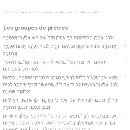
Seuls les Évangiles sont disponibles en vidéo pour le moment.
Les groupes de prêtres
1
וְלִבְנֵ֥י אַהֲרֹ֖ן מַחְלְקוֹתָ֑ם בְּנֵ֣י אַהֲרֹ֔ן נָדָב֙ וַאֲבִיה֔וּא אֶלְעָזָ֖ר וְאִיתָמָֽר׃
2
וַיָּ֨מָת נָדָ֤ב וַאֲבִיהוּא֙ לִפְנֵ֣י אֲבִיהֶ֔ם וּבָנִ֖ים לֹא־הָי֣וּ לָהֶ֑ם וַֽיְכַהֲנ֔וּ אֶלְעָזָ֖ר
וְאִיתָמָֽר׃
3
וַיֶּֽחָלְקֵ֣ם דָּוִ֔יד וְצָדוֹק֙ מִן־בְּנֵ֣י אֶלְעָזָ֔ר וַאֲחִימֶ֖לֶךְ מִן־בְּנֵ֣י אִיתָמָ֑ר
לִפְקֻדָּתָ֖ם בַּעֲבֹדָתָֽם׃
4
וַיִּמָּצְא֣וּ בְֽנֵי־אֶלְעָזָ֡ר רַבִּ֞ים לְרָאשֵׁ֧י הַגְּבָרִ֛ים מִן־בְּנֵ֥י אִיתָמָ֖ר וַֽיַּחְלְק֑וּם
לִבְנֵ֨י אֶלְעָזָ֜ר רָאשִׁ֤ים לְבֵית־אָבוֹת֙ שִׁשָּׁ֣ה עָשָׂ֔ר וְלִבְנֵ֧י אִיתָמָ֛ר לְבֵ֥ית
אֲבוֹתָ֖ם שְׁמוֹנָֽה׃
5
וַיַּחְלְק֥וּם בְּגוֹרָל֖וֹת אֵ֣לֶּה עִם־אֵ֑לֶּה כִּי־הָי֤וּ שָֽׂרֵי־קֹ֙דֶשׁ֙ וְשָׂרֵ֣י הָאֱלֹהִ֔ים
מִבְּנֵ֥י אֶלְעָזָ֖ר וּבִבְנֵ֥י אִיתָמָֽר׃
6
וַֽיִּכְתְּבֵ֡ם שְֽׁמַֽעְיָה֩ בֶן־נְתַנְאֵ֨ל הַסּוֹפֵ֜ר מִן־הַלֵּוִ֗י לִפְנֵ֨י הַמֶּ֤לֶךְ וְהַשָּׂרִים֙
וְצָד֣וֹק הַכֹּהֵ֗ן וַאֲחִימֶ֙לֶךְ֙ בֶּן־אֶבְיָתָ֔ר וְרָאשֵׁי֙ הָֽאָב֔וֹת לַכֹּהֲנִ֖ים וְלַלְוִיִּ֑ם
בֵּֽית־אָ֣ב אֶחָ֗ד אָחֻז֙ לְאֶלְעָזָ֔ר וְאָחֻ֥ז ׀ אָחֻ֖ז לְאִיתָמָֽר׃