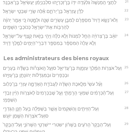
21
לַחֲצִ֤י הַֽמְנַשֶּׁה֙ גִּלְעָ֔דָה יִדּ֖וֹ בֶּן־זְכַרְיָ֑הוּ סלְבִנְיָמִ֔ן יַעֲשִׂיאֵ֖ל בֶּן־אַבְנֵֽר׃
22
לְדָ֕ן עֲזַרְאֵ֖ל בֶּן־יְרֹחָ֑ם אֵ֕לֶּה שָׂרֵ֖י שִׁבְטֵ֥י יִשְׂרָאֵֽל׃
23
וְלֹא־נָשָׂ֤א דָוִיד֙ מִסְפָּרָ֔ם לְמִבֶּ֛ן עֶשְׂרִ֥ים שָׁנָ֖ה וּלְמָ֑טָּה כִּ֚י אָמַ֣ר יְהוָ֔ה
לְהַרְבּ֥וֹת אֶת־יִשְׂרָאֵ֖ל כְּכוֹכְבֵ֥י הַשָּׁמָֽיִם׃
24
יוֹאָ֨ב בֶּן־צְרוּיָ֜ה הֵחֵ֤ל לִמְנוֹת֙ וְלֹ֣א כִלָּ֔ה וַיְהִ֥י בָזֹ֛את קֶ֖צֶף עַל־יִשְׂרָאֵ֑ל
וְלֹ֤א עָלָה֙ הַמִּסְפָּ֔ר בְּמִסְפַּ֥ר דִּבְרֵֽי־הַיָּמִ֖ים לַמֶּ֥לֶךְ דָּוִֽיד׃
Les administrateurs des biens royaux
25
וְעַל֙ אֹצְר֣וֹת הַמֶּ֔לֶךְ עַזְמָ֖וֶת בֶּן־עֲדִיאֵ֑ל סוְעַ֣ל הָֽאֹצָר֡וֹת בַּשָּׂדֶ֞ה בֶּעָרִ֤ים
וּבַכְּפָרִים֙ וּבַמִּגְדָּל֔וֹת יְהוֹנָתָ֖ן בֶּן־עֻזִּיָּֽהוּ׃
26
וְעַ֗ל עֹשֵׂי֙ מְלֶ֣אכֶת הַשָּׂדֶ֔ה לַעֲבֹדַ֖ת הָאֲדָמָ֑ה עֶזְרִ֖י בֶּן־כְּלֽוּב׃
27
וְעַל־הַ֨כְּרָמִ֔ים שִׁמְעִ֖י הָרָֽמָתִ֑י וְעַ֤ל שֶׁבַּכְּרָמִים֙ לְאֹצְר֣וֹת הַיַּ֔יִן זַבְדִּ֖י
הַשִּׁפְמִֽי׃
28
וְעַל־הַזֵּיתִ֤ים וְהַשִּׁקְמִים֙ אֲשֶׁ֣ר בַּשְּׁפֵלָ֔ה בַּ֥עַל חָנָ֖ן הַגְּדֵרִ֑י
סוְעַל־אֹצְר֥וֹת הַשֶּׁ֖מֶן יוֹעָֽשׁ׃
29
וְעַל־הַבָּקָר֙ הָרֹעִ֣ים בַּשָּׁר֔וֹן *שטרי **שִׁרְטַ֖י הַשָּׁרוֹנִ֑י וְעַל־הַבָּקָר֙
בָּֽעֲמָקִ֔ים שָׁפָ֖ט בֶּן־עַדְלָֽי׃