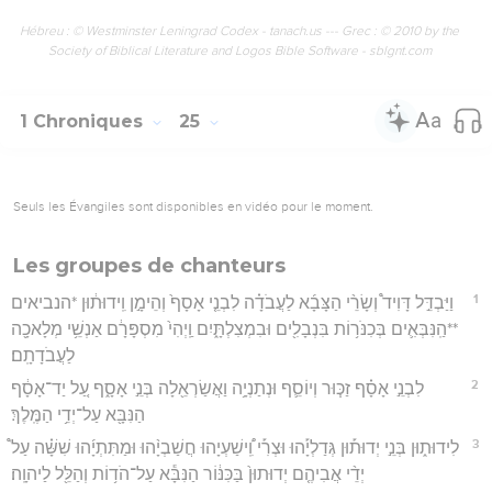
Hébreu : © Westminster Leningrad Codex - tanach.us --- Grec : © 2010 by the
Society of Biblical Literature and Logos Bible Software - sblgnt.com
1 Chroniques
25
Seuls les Évangiles sont disponibles en vidéo pour le moment.
Les groupes de chanteurs
1
וַיַּבְדֵּ֣ל דָּוִיד֩ וְשָׂרֵ֨י הַצָּבָ֜א לַעֲבֹדָ֗ה לִבְנֵ֤י אָסָף֙ וְהֵימָ֣ן וִֽידוּת֔וּן *הנביאים
**הַֽנִּבְּאִ֛ים בְּכִנֹּר֥וֹת בִּנְבָלִ֖ים וּבִמְצִלְתָּ֑יִם וַֽיְהִי֙ מִסְפָּרָ֔ם אַנְשֵׁ֥י מְלָאכָ֖ה
לַעֲבֹדָתָֽם׃
2
לִבְנֵ֣י אָסָ֗ף זַכּ֧וּר וְיוֹסֵ֛ף וּנְתַנְיָ֥ה וַאֲשַׂרְאֵ֖לָה בְּנֵ֣י אָסָ֑ף עַ֚ל יַד־אָסָ֔ף
הַנִּבָּ֖א עַל־יְדֵ֥י הַמֶּֽלֶךְ׃
3
לִידוּת֑וּן בְּנֵ֣י יְדוּת֡וּן גְּדַלְיָ֡הוּ וּצְרִ֡י וִֽ֠ישַׁעְיָהוּ חֲשַׁבְיָ֨הוּ וּמַתִּתְיָ֜הוּ שִׁשָּׁ֗ה עַל֩
יְדֵ֨י אֲבִיהֶ֤ם יְדוּתוּן֙ בַּכִּנּ֔וֹר הַנִּבָּ֕א עַל־הֹד֥וֹת וְהַלֵּ֖ל לַיהוָֽה׃