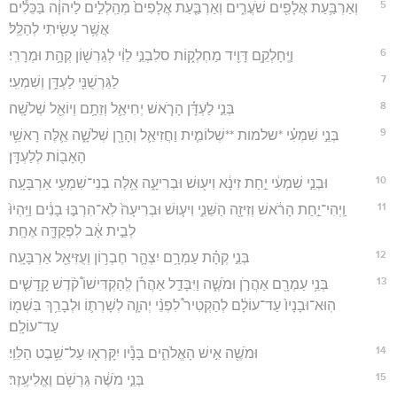
5
וְאַרְבַּ֥עַת אֲלָפִ֖ים שֹׁעֲרִ֑ים וְאַרְבַּ֤עַת אֲלָפִים֙ מְהַֽלְלִ֣ים לַיהוָ֔ה בַּכֵּלִ֕ים
אֲשֶׁ֥ר עָשִׂ֖יתִי לְהַלֵּֽל׃
6
וַיֶּֽחָלְקֵ֥ם דָּוִ֖יד מַחְלְק֑וֹת סלִבְנֵ֣י לֵוִ֔י לְגֵרְשׁ֖וֹן קְהָ֥ת וּמְרָרִֽי׃
7
לַגֵּרְשֻׁנִּ֖י לַעְדָּ֥ן וְשִׁמְעִֽי׃
8
בְּנֵ֣י לַעְדָּ֗ן הָרֹ֧אשׁ יְחִיאֵ֛ל וְזֵתָ֥ם וְיוֹאֵ֖ל שְׁלֹשָֽׁה׃
9
בְּנֵ֣י שִׁמְעִ֗י *שלמות **שְׁלוֹמִ֧ית וַחֲזִיאֵ֛ל וְהָרָ֖ן שְׁלֹשָׁ֑ה אֵ֛לֶּה רָאשֵׁ֥י
הָאָב֖וֹת לְלַעְדָּֽן׃
10
וּבְנֵ֣י שִׁמְעִ֔י יַ֣חַת זִינָ֔א וִיע֖וּשׁ וּבְרִיעָ֑ה אֵ֥לֶּה בְנֵי־שִׁמְעִ֖י אַרְבָּעָֽה׃
11
וַֽיְהִי־יַ֣חַת הָרֹ֔אשׁ וְזִיזָ֖ה הַשֵּׁנִ֑י וִיע֤וּשׁ וּבְרִיעָה֙ לֹֽא־הִרְבּ֣וּ בָנִ֔ים וַיִּֽהְיוּ֙
לְבֵ֣ית אָ֔ב לִפְקֻדָּ֖ה אֶחָֽת׃
12
בְּנֵ֣י קְהָ֗ת עַמְרָ֥ם יִצְהָ֛ר חֶבְר֥וֹן וְעֻזִּיאֵ֖ל אַרְבָּעָֽה׃
13
בְּנֵ֥י עַמְרָ֖ם אַהֲרֹ֣ן וּמֹשֶׁ֑ה וַיִּבָּדֵ֣ל אַהֲרֹ֡ן לְֽהַקְדִּישׁוֹ֩ קֹ֨דֶשׁ קָֽדָשִׁ֤ים
הֽוּא־וּבָנָיו֙ עַד־עוֹלָ֔ם לְהַקְטִיר֩ לִפְנֵ֨י יְהוָ֧ה לְשָׁרְת֛וֹ וּלְבָרֵ֥ךְ בִּשְׁמ֖וֹ
עַד־עוֹלָֽם׃
14
וּמֹשֶׁ֖ה אִ֣ישׁ הָאֱלֹהִ֑ים בָּנָ֕יו יִקָּרְא֖וּ עַל־שֵׁ֥בֶט הַלֵּוִֽי׃
15
בְּנֵ֣י מֹשֶׁ֔ה גֵּרְשֹׁ֖ם וֶאֱלִיעֶֽזֶר׃