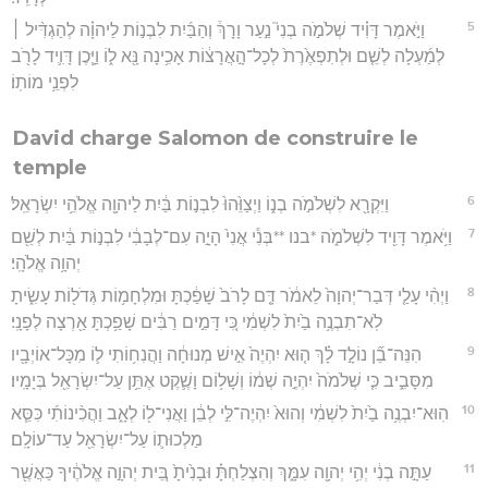
5
וַיֹּ֣אמֶר דָּוִ֗יד שְׁלֹמֹ֣ה בְנִי֮ נַ֣עַר וָרָךְ֒ וְהַבַּ֜יִת לִבְנ֣וֹת לַיהוָ֗ה לְהַגְדִּ֨יל ׀
לְמַ֜עְלָה לְשֵׁ֤ם וּלְתִפְאֶ֙רֶת֙ לְכָל־הָ֣אֲרָצ֔וֹת אָכִ֥ינָה נָּ֖א ל֑וֹ וַיָּ֧כֶן דָּוִ֛יד לָרֹ֖ב
לִפְנֵ֥י מוֹתֽוֹ׃
David charge Salomon de construire le
temple
6
וַיִּקְרָ֖א לִשְׁלֹמֹ֣ה בְנ֑וֹ וַיְצַוֵּ֙הוּ֙ לִבְנ֣וֹת בַּ֔יִת לַיהוָ֖ה אֱלֹהֵ֥י יִשְׂרָאֵֽל׃
7
וַיֹּ֥אמֶר דָּוִ֖יד לִשְׁלֹמֹ֑ה *בנו **בְּנִ֕י אֲנִי֙ הָיָ֣ה עִם־לְבָבִ֔י לִבְנ֣וֹת בַּ֔יִת לְשֵׁ֖ם
יְהוָ֥ה אֱלֹהָֽי׃
8
וַיְהִ֨י עָלַ֤י דְּבַר־יְהוָה֙ לֵאמֹ֔ר דָּ֤ם לָרֹב֙ שָׁפַ֔כְתָּ וּמִלְחָמ֥וֹת גְּדֹל֖וֹת עָשִׂ֑יתָ
לֹֽא־תִבְנֶ֥ה בַ֙יִת֙ לִשְׁמִ֔י כִּ֚י דָּמִ֣ים רַבִּ֔ים שָׁפַ֥כְתָּ אַ֖רְצָה לְפָנָֽי׃
9
הִנֵּה־בֵ֞ן נוֹלָ֣ד לָ֗ךְ ה֤וּא יִהְיֶה֙ אִ֣ישׁ מְנוּחָ֔ה וַהֲנִח֥וֹתִי ל֛וֹ מִכָּל־אוֹיְבָ֖יו
מִסָּבִ֑יב כִּ֤י שְׁלֹמֹה֙ יִהְיֶ֣ה שְׁמ֔וֹ וְשָׁל֥וֹם וָשֶׁ֛קֶט אֶתֵּ֥ן עַל־יִשְׂרָאֵ֖ל בְּיָמָֽיו׃
10
הֽוּא־יִבְנֶ֥ה בַ֙יִת֙ לִשְׁמִ֔י וְהוּא֙ יִהְיֶה־לִּ֣י לְבֵ֔ן וַאֲנִי־ל֖וֹ לְאָ֑ב וַהֲכִ֨ינוֹתִ֜י כִּסֵּ֧א
מַלְכוּת֛וֹ עַל־יִשְׂרָאֵ֖ל עַד־עוֹלָֽם׃
11
עַתָּ֣ה בְנִ֔י יְהִ֥י יְהוָ֖ה עִמָּ֑ךְ וְהִצְלַחְתָּ֗ וּבָנִ֙יתָ֙ בֵּ֚ית יְהוָ֣ה אֱלֹהֶ֔יךָ כַּאֲשֶׁ֖ר