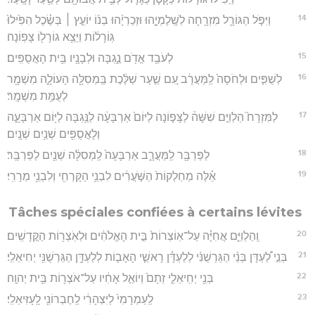
14
וַיִּפֹּ֧ל הַגּוֹרָ֛ל מִזְרָ֖חָה לְשֶֽׁלֶמְיָ֑הוּ וּזְכַרְיָ֨הוּ בְנ֜וֹ יוֹעֵ֣ץ ׀ בְּשֶׂ֗כֶל הִפִּ֙ילוּ֙
גּֽוֹרָל֔וֹת וַיֵּצֵ֥א גוֹרָל֖וֹ צָפֽוֹנָה׃
15
לְעֹבֵ֥ד אֱדֹ֖ם נֶ֑גְבָּה וּלְבָנָ֖יו בֵּ֥ית הָאֲסֻפִּֽים׃
16
לְשֻׁפִּ֤ים וּלְחֹסָה֙ לַֽמַּעֲרָ֔ב עִ֚ם שַׁ֣עַר שַׁלֶּ֔כֶת בַּֽמְסִלָּ֖ה הָעוֹלָ֑ה מִשְׁמָ֖ר
לְעֻמַּ֥ת מִשְׁמָֽר׃
17
לַמִּזְרָח֮ הַלְוִיִּ֣ם שִׁשָּׁה֒ לַצָּפ֤וֹנָה לַיּוֹם֙ אַרְבָּעָ֔ה לַנֶּ֥גְבָּה לַיּ֖וֹם אַרְבָּעָ֑ה
וְלָאֲסֻפִּ֖ים שְׁנַ֥יִם שְׁנָֽיִם׃
18
לַפַּרְבָּ֖ר לַֽמַּעֲרָ֑ב אַרְבָּעָה֙ לַֽמְסִלָּ֔ה שְׁנַ֖יִם לַפַּרְבָּֽר׃
19
אֵ֗לֶּה מַחְלְקוֹת֙ הַשֹּׁ֣עֲרִ֔ים לִבְנֵ֥י הַקָּרְחִ֖י וְלִבְנֵ֥י מְרָרִֽי׃
Tâches spéciales confiées à certains lévites
20
וְֽהַלְוִיִּ֑ם אֲחִיָּ֗ה עַל־אֽוֹצְרוֹת֙ בֵּ֣ית הָאֱלֹהִ֔ים וּלְאֹֽצְר֖וֹת הַקֳּדָשִֽׁים׃
21
בְּנֵ֣י לַ֠עְדָּן בְּנֵ֨י הַגֵּרְשֻׁנִּ֜י לְלַעְדָּ֗ן רָאשֵׁ֧י הָאָב֛וֹת לְלַעְדָּ֥ן הַגֵּרְשֻׁנִּ֖י יְחִיאֵלִֽי׃
22
בְּנֵ֖י יְחִֽיאֵלִ֑י זֵתָם֙ וְיוֹאֵ֣ל אָחִ֔יו עַל־אֹצְר֖וֹת בֵּ֥ית יְהוָֽה׃
23
לַֽעַמְרָמִי֙ לַיִּצְהָרִ֔י לַֽחֶבְרוֹנִ֖י לָֽעָזִּיאֵלִֽי׃