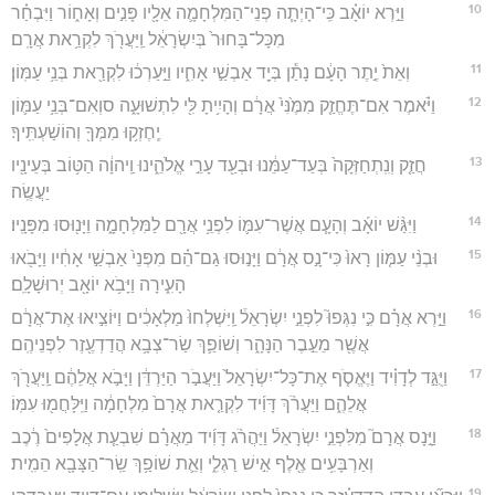
10
וַיַּ֣רְא יוֹאָ֗ב כִּֽי־הָיְתָ֧ה פְנֵי־הַמִּלְחָמָ֛ה אֵלָ֖יו פָּנִ֣ים וְאָח֑וֹר וַיִּבְחַ֗ר
מִכָּל־בָּחוּר֙ בְּיִשְׂרָאֵ֔ל וַֽיַּעֲרֹ֖ךְ לִקְרַ֥את אֲרָֽם׃
11
וְאֵת֙ יֶ֣תֶר הָעָ֔ם נָתַ֕ן בְּיַ֖ד אַבְשַׁ֣י אָחִ֑יו וַיַּ֣עַרְכ֔וּ לִקְרַ֖את בְּנֵ֥י עַמּֽוֹן׃
12
וַיֹּ֗אמֶר אִם־תֶּחֱזַ֤ק מִמֶּ֙נִּי֙ אֲרָ֔ם וְהָיִ֥יתָ לִּ֖י לִתְשׁוּעָ֑ה סוְאִם־בְּנֵ֥י עַמּ֛וֹן
יֶֽחֶזְק֥וּ מִמְּךָ֖ וְהוֹשַׁעְתִּֽיךָ׃
13
חֲזַ֤ק וְנִֽתְחַזְּקָה֙ בְּעַד־עַמֵּ֔נוּ וּבְעַ֖ד עָרֵ֣י אֱלֹהֵ֑ינוּ וַֽיהוָ֔ה הַטּ֥וֹב בְּעֵינָ֖יו
יַעֲשֶֽׂה׃
14
וַיִּגַּ֨שׁ יוֹאָ֜ב וְהָעָ֧ם אֲשֶׁר־עִמּ֛וֹ לִפְנֵ֥י אֲרָ֖ם לַמִּלְחָמָ֑ה וַיָּנ֖וּסוּ מִפָּנָֽיו׃
15
וּבְנֵ֨י עַמּ֤וֹן רָאוּ֙ כִּי־נָ֣ס אֲרָ֔ם וַיָּנ֣וּסוּ גַם־הֵ֗ם מִפְּנֵי֙ אַבְשַׁ֣י אָחִ֔יו וַיָּבֹ֖אוּ
הָעִ֑ירָה וַיָּבֹ֥א יוֹאָ֖ב יְרוּשָׁלִָֽם׃
16
וַיַּ֣רְא אֲרָ֗ם כִּ֣י נִגְּפוּ֮ לִפְנֵ֣י יִשְׂרָאֵל֒ וַֽיִּשְׁלְחוּ֙ מַלְאָכִ֔ים וַיּוֹצִ֣יאוּ אֶת־אֲרָ֔ם
אֲשֶׁ֖ר מֵעֵ֣בֶר הַנָּהָ֑ר וְשׁוֹפַ֛ךְ שַׂר־צְבָ֥א הֲדַדְעֶ֖זֶר לִפְנֵיהֶֽם׃
17
וַיֻּגַּ֣ד לְדָוִ֗יד וַיֶּאֱסֹ֤ף אֶת־כָּל־יִשְׂרָאֵל֙ וַיַּעֲבֹ֣ר הַיַּרְדֵּ֔ן וַיָּבֹ֣א אֲלֵהֶ֔ם וַֽיַּעֲרֹ֖ךְ
אֲלֵהֶ֑ם וַיַּעֲרֹ֨ךְ דָּוִ֜יד לִקְרַ֤את אֲרָם֙ מִלְחָמָ֔ה וַיִּֽלָּחֲמ֖וּ עִמּֽוֹ׃
18
וַיָּ֣נָס אֲרָם֮ מִלִּפְנֵ֣י יִשְׂרָאֵל֒ וַיַּהֲרֹ֨ג דָּוִ֜יד מֵאֲרָ֗ם שִׁבְעַ֤ת אֲלָפִים֙ רֶ֔כֶב
וְאַרְבָּעִ֥ים אֶ֖לֶף אִ֣ישׁ רַגְלִ֑י וְאֵ֛ת שׁוֹפַ֥ךְ שַֽׂר־הַצָּבָ֖א הֵמִֽית׃
19