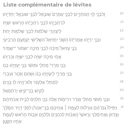
Liste complémentaire de lévites
20
וְלִבְנֵ֥י לֵוִ֖י הַנּוֹתָרִ֑ים לִבְנֵ֤י עַמְרָם֙ שֽׁוּבָאֵ֔ל לִבְנֵ֥י שׁוּבָאֵ֖ל יֶחְדְּיָֽהוּ׃
21
לִרְחַבְיָ֑הוּ לִבְנֵ֣י רְחַבְיָ֔הוּ הָרֹ֖אשׁ יִשִּׁיָּֽה׃
22
לַיִּצְהָרִ֣י שְׁלֹמ֔וֹת לִבְנֵ֥י שְׁלֹמ֖וֹת יָֽחַת׃
23
וּבְנָ֖י יְרִיָּ֑הוּ אֲמַרְיָ֙הוּ֙ הַשֵּׁנִ֔י יַחֲזִיאֵל֙ הַשְּׁלִישִׁ֔י יְקַמְעָ֖ם הָרְבִיעִֽי׃
24
בְּנֵ֤י עֻזִּיאֵל֙ מִיכָ֔ה לִבְנֵ֥י מִיכָ֖ה *שמור **שָׁמִֽיר׃
25
אֲחִ֤י מִיכָה֙ יִשִּׁיָּ֔ה לִבְנֵ֥י יִשִּׁיָּ֖ה זְכַרְיָֽהוּ׃
26
בְּנֵ֤י מְרָרִי֙ מַחְלִ֣י וּמוּשִׁ֔י בְּנֵ֖י יַעֲזִיָּ֥הֽוּ בְנֽוֹ׃
27
בְּנֵ֖י מְרָרִ֑י לְיַֽעֲזִיָּ֣הֽוּ בְנ֔וֹ וְשֹׁ֥הַם וְזַכּ֖וּר וְעִבְרִֽי׃
28
לְמַחְלִי֙ אֶלְעָזָ֔ר וְלֹא־הָ֥יָה ל֖וֹ בָּנִֽים׃
29
לְקִ֖ישׁ בְּנֵי־קִ֥ישׁ יְרַחְמְאֵֽל׃
30
וּבְנֵ֣י מוּשִׁ֔י מַחְלִ֥י וְעֵ֖דֶר וִירִימ֑וֹת אֵ֛לֶּה בְּנֵ֥י הַלְוִיִּ֖ם לְבֵ֥ית אֲבֹתֵיהֶֽם׃
31
וַיַּפִּילוּ֩ גַם־הֵ֨ם גּוֹרָל֜וֹת לְעֻמַּ֣ת ׀ אֲחֵיהֶ֣ם בְּנֵֽי־אַהֲרֹ֗ן לִפְנֵ֨י דָוִ֤יד הַמֶּ֙לֶךְ֙
וְצָד֣וֹק וַאֲחִימֶ֔לֶךְ וְרָאשֵׁי֙ הָֽאָב֔וֹת לַכֹּהֲנִ֖ים וְלַלְוִיִּ֑ם אָב֣וֹת הָרֹ֔אשׁ לְעֻמַּ֖ת
אָחִ֥יו הַקָּטָֽן׃