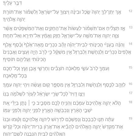
דִּבֶּ֥ר עָלֶֽיךָ׃
12
אַ֣ךְ יִֽתֶּן־לְּךָ֤ יְהוָה֙ שֵׂ֣כֶל וּבִינָ֔ה וִֽיצַוְּךָ֖ עַל־יִשְׂרָאֵ֑ל וְלִשְׁמ֕וֹר אֶת־תּוֹרַ֖ת
יְהוָ֥ה אֱלֹהֶֽיךָ׃
13
אָ֣ז תַּצְלִ֔יחַ אִם־תִּשְׁמ֗וֹר לַעֲשׂוֹת֙ אֶת־הַֽחֻקִּ֣ים וְאֶת־הַמִּשְׁפָּטִ֔ים אֲשֶׁ֨ר
צִוָּ֧ה יְהוָ֛ה אֶת־מֹשֶׁ֖ה עַל־יִשְׂרָאֵ֑ל חֲזַ֣ק וֶאֱמָ֔ץ אַל־תִּירָ֖א וְאַל־תֵּחָֽת׃
14
וְהִנֵּ֨ה בְעָנְיִ֜י הֲכִינ֣וֹתִי לְבֵית־יְהוָ֗ה זָהָ֞ב כִּכָּרִ֤ים מֵֽאָה־אֶ֙לֶף֙ וְכֶ֗סֶף אֶ֤לֶף
אֲלָפִים֙ כִּכָּרִ֔ים וְלַנְּחֹ֤שֶׁת וְלַבַּרְזֶל֙ אֵ֣ין מִשְׁקָ֔ל כִּ֥י לָרֹ֖ב הָיָ֑ה וְעֵצִ֤ים וַאֲבָנִים֙
הֲכִינ֔וֹתִי וַעֲלֵיהֶ֖ם תּוֹסִֽיף׃
15
וְעִמְּךָ֤ לָרֹב֙ עֹשֵׂ֣י מְלָאכָ֔ה חֹצְבִ֕ים וְחָרָשֵׁ֥י אֶ֖בֶן וָעֵ֑ץ וְכָל־חָכָ֖ם
בְּכָל־מְלָאכָֽה׃
16
לַזָּהָ֥ב לַכֶּ֛סֶף וְלַנְּחֹ֥שֶׁת וְלַבַּרְזֶ֖ל אֵ֣ין מִסְפָּ֑ר ק֣וּם וַעֲשֵׂ֔ה וִיהִ֥י יְהוָ֖ה עִמָּֽךְ׃
17
וַיְצַ֤ו דָּוִיד֙ לְכָל־שָׂרֵ֣י יִשְׂרָאֵ֔ל לַעְזֹ֖ר לִשְׁלֹמֹ֥ה בְנֽוֹ׃
18
הֲלֹ֨א יְהוָ֤ה אֱלֹֽהֵיכֶם֙ עִמָּכֶ֔ם וְהֵנִ֥יחַ לָכֶ֖ם מִסָּבִ֑יב כִּ֣י ׀ נָתַ֣ן בְּיָדִ֗י אֵ֚ת
יֹשְׁבֵ֣י הָאָ֔רֶץ וְנִכְבְּשָׁ֥ה הָאָ֛רֶץ לִפְנֵ֥י יְהוָ֖ה וְלִפְנֵ֥י עַמּֽוֹ׃
19
עַתָּ֗ה תְּנ֤וּ לְבַבְכֶם֙ וְנַפְשְׁכֶ֔ם לִדְר֖וֹשׁ לַיהוָ֣ה אֱלֹהֵיכֶ֑ם וְק֗וּמוּ וּבְנוּ֙
אֶת־מִקְדַּשׁ֙ יְהוָ֣ה הָֽאֱלֹהִ֔ים לְהָבִ֞יא אֶת־אֲר֣וֹן בְּרִית־יְהוָ֗ה וּכְלֵי֙ קֹ֣דֶשׁ
הָֽאֱלֹהִ֔ים לַבַּ֖יִת הַנִּבְנֶ֥ה לְשֵׁם־יְהוָֽה׃