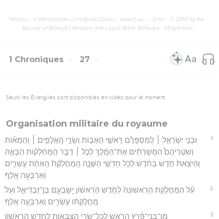
Hébreu : © Westminster Leningrad Codex - tanach.us --- Grec : © 2010 by the
Society of Biblical Literature and Logos Bible Software - sblgnt.com
1 Chroniques
27
Seuls les Évangiles sont disponibles en vidéo pour le moment.
Organisation militaire du royaume
1
וּבְנֵ֣י יִשְׂרָאֵ֣ל ׀ לְֽמִסְפָּרָ֡ם רָאשֵׁ֣י הָאָב֣וֹת וְשָׂרֵ֣י הָֽאֲלָפִ֣ים ׀ וְהַמֵּא֡וֹת
וְשֹׁטְרֵיהֶם֩ הַמְשָׁרְתִ֨ים אֶת־הַמֶּ֜לֶךְ לְכֹ֣ל ׀ דְּבַ֣ר הַֽמַּחְלְק֗וֹת הַבָּאָ֤ה
וְהַיֹּצֵאת֙ חֹ֣דֶשׁ בְּחֹ֔דֶשׁ לְכֹ֖ל חָדְשֵׁ֣י הַשָּׁנָ֑ה הַֽמַּחֲלֹ֙קֶת֙ הָֽאַחַ֔ת עֶשְׂרִ֥ים
וְאַרְבָּעָ֖ה אָֽלֶף׃
2
עַ֞ל הַמַּחֲלֹ֤קֶת הָרִֽאשׁוֹנָה֙ לַחֹ֣דֶשׁ הָרִאשׁ֔וֹן יָֽשָׁבְעָ֖ם בֶּן־זַבְדִּיאֵ֑ל וְעַל֙
מַֽחֲלֻקְתּ֔וֹ עֶשְׂרִ֥ים וְאַרְבָּעָ֖ה אָֽלֶף׃
3
מִן־בְּנֵי־פֶ֗רֶץ הָרֹ֛אשׁ לְכָל־שָׂרֵ֥י הַצְּבָא֖וֹת לַחֹ֥דֶשׁ הָרִאשֽׁוֹן׃