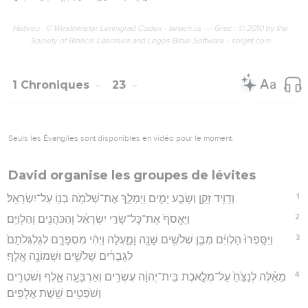
Hébreu : © Westminster Leningrad Codex - tanach.us --- Grec : © 2010 by the
Society of Biblical Literature and Logos Bible Software - sblgnt.com
1 Chroniques
23
Seuls les Évangiles sont disponibles en vidéo pour le moment.
David organise les groupes de lévites
1
וְדָוִ֥יד זָקֵ֖ן וְשָׂבַ֣ע יָמִ֑ים וַיַּמְלֵ֛ךְ אֶת־שְׁלֹמֹ֥ה בְנ֖וֹ עַל־יִשְׂרָאֵֽל׃
2
וַיֶּאֱסֹף֙ אֶת־כָּל־שָׂרֵ֣י יִשְׂרָאֵ֔ל וְהַכֹּהֲנִ֖ים וְהַלְוִיִּֽם׃
3
וַיִּסָּֽפְרוּ֙ הַלְוִיִּ֔ם מִבֶּ֛ן שְׁלֹשִׁ֥ים שָׁנָ֖ה וָמָ֑עְלָה וַיְהִ֨י מִסְפָּרָ֤ם לְגֻלְגְּלֹתָם֙
לִגְבָרִ֔ים שְׁלֹשִׁ֥ים וּשְׁמוֹנָ֖ה אָֽלֶף׃
4
מֵאֵ֗לֶּה לְנַצֵּ֙חַ֙ עַל־מְלֶ֣אכֶת בֵּית־יְהוָ֔ה עֶשְׂרִ֥ים וְאַרְבָּעָ֖ה אָ֑לֶף וְשֹׁטְרִ֥ים
וְשֹׁפְטִ֖ים שֵׁ֥שֶׁת אֲלָפִֽים׃