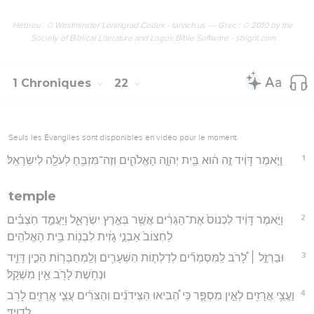
Hébreu : © Westminster Leningrad Codex - tanach.us --- Grec : © 2010 by the
Society of Biblical Literature and Logos Bible Software - sblgnt.com
1 Chroniques
22
Seuls les Évangiles sont disponibles en vidéo pour le moment.
1
וַיֹּ֣אמֶר דָּוִ֔יד זֶ֣ה ה֔וּא בֵּ֖ית יְהוָ֣ה הָאֱלֹהִ֑ים וְזֶה־מִּזְבֵּ֥חַ לְעֹלָ֖ה לְיִשְׂרָאֵֽל׃
temple
2
וַיֹּ֣אמֶר דָּוִ֔יד לִכְנוֹס֙ אֶת־הַגֵּרִ֔ים אֲשֶׁ֖ר בְּאֶ֣רֶץ יִשְׂרָאֵ֑ל וַיַּעֲמֵ֣ד חֹֽצְבִ֗ים
לַחְצוֹב֙ אַבְנֵ֣י גָזִ֔ית לִבְנ֖וֹת בֵּ֥ית הָאֱלֹהִֽים׃
3
וּבַרְזֶ֣ל ׀ לָ֠רֹב לַֽמִּסְמְרִ֞ים לְדַלְת֧וֹת הַשְּׁעָרִ֛ים וְלַֽמְחַבְּר֖וֹת הֵכִ֣ין דָּוִ֑יד
וּנְחֹ֥שֶׁת לָרֹ֖ב אֵ֥ין מִשְׁקָֽל׃
4
וַעֲצֵ֥י אֲרָזִ֖ים לְאֵ֣ין מִסְפָּ֑ר כִּֽי הֵ֠בִיאוּ הַצִּֽידֹנִ֨ים וְהַצֹּרִ֜ים עֲצֵ֧י אֲרָזִ֛ים לָרֹ֖ב
לְדָוִֽיד׃