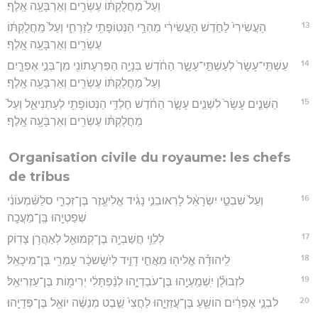
וְעַל֙ מַחֲלֻקְתּ֔וֹ עֶשְׂרִ֥ים וְאַרְבָּעָ֖ה אָֽלֶף׃
13
הָעֲשִׂירִי֙ לַחֹ֣דֶשׁ הָעֲשִׂירִ֔י מַהְרַ֥י הַנְּטֽוֹפָתִ֖י לַזַּרְחִ֑י וְעַל֙ מַֽחֲלֻקְתּ֔וֹ
עֶשְׂרִ֥ים וְאַרְבָּעָ֖ה אָֽלֶף׃
14
עַשְׁתֵּֽי־עָשָׂר֙ לְעַשְׁתֵּ֣י־עָשָׂ֣ר הַחֹ֔דֶשׁ בְּנָיָ֥ה הַפִּרְעָתוֹנִ֖י מִן־בְּנֵ֣י אֶפְרָ֑יִם
וְעַל֙ מַחֲלֻקְתּ֔וֹ עֶשְׂרִ֥ים וְאַרְבָּעָ֖ה אָֽלֶף׃
15
הַשְּׁנֵ֤ים עָשָׂר֙ לִשְׁנֵ֣ים עָשָׂ֣ר הַחֹ֔דֶשׁ חֶלְדַּ֥י הַנְּטוֹפָתִ֖י לְעָתְנִיאֵ֑ל וְעַל֙
מַחֲלֻקְתּ֔וֹ עֶשְׂרִ֥ים וְאַרְבָּעָ֖ה אָֽלֶף׃
Organisation civile du royaume: les chefs
de tribus
16
וְעַל֙ שִׁבְטֵ֣י יִשְׂרָאֵ֔ל לָרֽאוּבֵנִ֣י נָגִ֔יד אֱלִיעֶ֖זֶר בֶּן־זִכְרִ֑י סלַשִּׁ֨מְעוֹנִ֔י
שְׁפַטְיָ֖הוּ בֶּֽן־מַעֲכָֽה׃
17
לְלֵוִ֛י חֲשַׁבְיָ֥ה בֶן־קְמוּאֵ֖ל לְאַהֲרֹ֥ן צָדֽוֹק׃
18
לִֽיהוּדָ֕ה אֱלִיה֖וּ מֵאֲחֵ֣י דָוִ֑יד לְיִ֨שָׂשכָ֔ר עָמְרִ֖י בֶּן־מִיכָאֵֽל׃
19
לִזְבוּלֻ֕ן יִֽשְׁמַֽעְיָ֖הוּ בֶּן־עֹבַדְיָ֑הוּ לְנַ֨פְתָּלִ֔י יְרִימ֖וֹת בֶּן־עַזְרִיאֵֽל׃
20
לִבְנֵ֣י אֶפְרַ֔יִם הוֹשֵׁ֖עַ בֶּן־עֲזַזְיָ֑הוּ לַחֲצִי֙ שֵׁ֣בֶט מְנַשֶּׁ֔ה יוֹאֵ֖ל בֶּן־פְּדָיָֽהוּ׃