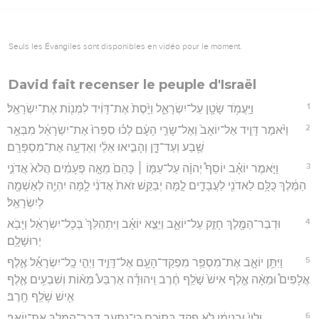
Seuls les Évangiles sont disponibles en vidéo pour le moment.
David fait recenser le peuple d'Israël
1
וַיַּֽעֲמֹ֥ד שָׂטָ֖ן עַל־יִשְׂרָאֵ֑ל וַיָּ֙סֶת֙ אֶת־דָּוִ֔יד לִמְנ֖וֹת אֶת־יִשְׂרָאֵֽל׃
2
וַיֹּ֨אמֶר דָּוִ֤יד אֶל־יוֹאָב֙ וְאֶל־שָׂרֵ֣י הָעָ֔ם לְכ֗וּ סִפְרוּ֙ אֶת־יִשְׂרָאֵ֔ל מִבְּאֵ֥ר
שֶׁ֖בַע וְעַד־דָּ֑ן וְהָבִ֣יאוּ אֵלַ֔י וְאֵדְעָ֖ה אֶת־מִסְפָּרָֽם׃
3
וַיֹּ֣אמֶר יוֹאָ֗ב יוֹסֵף֩ יְהוָ֨ה עַל־עַמּ֤וֹ ׀ כָּהֵם֙ מֵאָ֣ה פְעָמִ֔ים הֲלֹא֙ אֲדֹנִ֣י
הַמֶּ֔לֶךְ כֻּלָּ֥ם לַאדֹנִ֖י לַעֲבָדִ֑ים לָ֣מָּה יְבַקֵּ֥שׁ זֹאת֙ אֲדֹנִ֔י לָ֛מָּה יִהְיֶ֥ה לְאַשְׁמָ֖ה
לְיִשְׂרָאֵֽל׃
4
וּדְבַר־הַמֶּ֖לֶךְ חָזַ֣ק עַל־יוֹאָ֑ב וַיֵּצֵ֣א יוֹאָ֗ב וַיִּתְהַלֵּךְ֙ בְּכָל־יִשְׂרָאֵ֔ל וַיָּבֹ֖א
יְרוּשָׁלִָֽם׃
5
וַיִּתֵּ֥ן יוֹאָ֛ב אֶת־מִסְפַּ֥ר מִפְקַד־הָעָ֖ם אֶל־דָּוִ֑יד וַיְהִ֣י כָֽל־יִשְׂרָאֵ֡ל אֶ֣לֶף
אֲלָפִים֩ וּמֵאָ֨ה אֶ֤לֶף אִישׁ֙ שֹׁ֣לֵֽף חֶ֔רֶב וִֽיהוּדָ֕ה אַרְבַּע֩ מֵא֨וֹת וְשִׁבְעִ֥ים אֶ֛לֶף
אִ֖ישׁ שֹׁ֥לֵֽף חָֽרֶב׃
6
וְלֵוִי֙ וּבִנְיָמִ֔ן לֹ֥א פָקַ֖ד בְּתוֹכָ֑ם כִּֽי־נִתְעַ֥ב דְּבַר־הַמֶּ֖לֶךְ אֶת־יוֹאָֽב׃