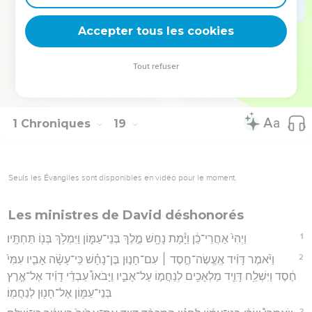
17
וּבְנָיָ֙הוּ֙ בֶּן־יְה֣וֹיָדָ֔ע עַל־הַכְּרֵתִ֖י וְהַפְּלֵתִ֑י וּבְנֵי־דָוִ֥יד הָרִאשֹׁנִ֖ים לְיַ֥ד
Accepter tous les cookies
הַמֶּֽלֶךְ׃
Hébreu : © Westminster Leningrad Codex - tanach.us --- Grec : © 2010 by the
Tout refuser
Society of Biblical Literature and Logos Bible Software - sblgnt.com
1 Chroniques
19
Seuls les Évangiles sont disponibles en vidéo pour le moment.
Les ministres de David déshonorés
1
וַיְהִי֙ אַחֲרֵי־כֵ֔ן וַיָּ֕מָת נָחָ֖שׁ מֶ֣לֶךְ בְּנֵי־עַמּ֑וֹן וַיִּמְלֹ֥ךְ בְּנ֖וֹ תַּחְתָּֽיו׃
2
וַיֹּ֨אמֶר דָּוִ֜יד אֶֽעֱשֶׂה־חֶ֣סֶד ׀ עִם־חָנ֣וּן בֶּן־נָחָ֗שׁ כִּֽי־עָשָׂ֨ה אָבִ֤יו עִמִּי֙
חֶ֔סֶד וַיִּשְׁלַ֥ח דָּוִ֛יד מַלְאָכִ֖ים לְנַחֲמ֣וֹ עַל־אָבִ֑יו וַיָּבֹאוּ֩ עַבְדֵ֨י דָוִ֜יד אֶל־אֶ֧רֶץ
בְּנֵי־עַמּ֛וֹן אֶל־חָנ֖וּן לְנַחֲמֽוֹ׃
3