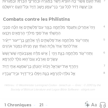
3
וְאֶת־הָעָ֨ם אֲשֶׁר־בָּ֜הּ הוֹצִ֗יא וַיָּ֨שַׂר בַּמְּגֵרָ֜ה וּבַחֲרִיצֵ֤י הַבַּרְזֶל֙ וּבַמְּגֵר֔וֹת
וְכֵן֙ יַעֲשֶׂ֣ה דָוִ֔יד לְכֹ֖ל עָרֵ֣י בְנֵי־עַמּ֑וֹן וַיָּ֧שָׁב דָּוִ֛יד וְכָל־הָעָ֖ם יְרוּשָׁלִָֽם׃
Combats contre les Philistins
4
וַיְהִי֙ אַחֲרֵיכֵ֔ן וַתַּעֲמֹ֧ד מִלְחָמָ֛ה בְּגֶ֖זֶר עִם־פְּלִשְׁתִּ֑ים אָ֣ז הִכָּ֞ה סִבְּכַ֣י
הַחֻֽשָׁתִ֗י אֶת־סִפַּ֛י מִילִדֵ֥י הָרְפָאִ֖ים וַיִּכָּנֵֽעוּ׃
5
וַתְּהִי־ע֥וֹד מִלְחָמָ֖ה אֶת־פְּלִשְׁתִּ֑ים וַיַּ֞ךְ אֶלְחָנָ֣ן בֶּן־*יעור **יָעִ֗יר
אֶת־לַחְמִי֙ אֲחִי֙ גָּלְיָ֣ת הַגִּתִּ֔י וְעֵ֣ץ חֲנִית֔וֹ כִּמְנ֖וֹר אֹרְגִֽים׃
6
וַתְּהִי־ע֥וֹד מִלְחָמָ֖ה בְּגַ֑ת וַיְהִ֣י ׀ אִ֣ישׁ מִדָּ֗ה וְאֶצְבְּעֹתָ֤יו שֵׁשׁ־וָשֵׁשׁ֙
עֶשְׂרִ֣ים וְאַרְבַּ֔ע וְגַם־ה֖וּא נוֹלַ֥ד לְהָרָפָֽא׃
7
וַיְחָרֵ֖ף אֶת־יִשְׂרָאֵ֑ל וַיַּכֵּ֙הוּ֙ יְה֣וֹנָתָ֔ן בֶּן־שִׁמְעָ֖א אֲחִ֥י דָוִֽיד׃
8
אֵ֛ל נוּלְּד֥וּ לְהָרָפָ֖א בְּגַ֑ת וַיִּפְּל֥וּ בְיַד־דָּוִ֖יד וּבְיַד־עֲבָדָֽיו׃
Hébreu : © Westminster Leningrad Codex - tanach.us --- Grec : © 2010 by the
Society of Biblical Literature and Logos Bible Software - sblgnt.com
1 Chroniques
21