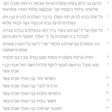
4
לְהֵימָ֑ן בְּנֵ֣י הֵימָ֡ן בֻּקִּיָּ֡הוּ מַתַּנְיָ֡הוּ עֻ֠זִּיאֵל שְׁבוּאֵ֨ל וִֽירִימ֜וֹת חֲנַנְיָ֣ה חֲנָ֗נִי
אֱלִיאָ֤תָה גִדַּ֙לְתִּי֙ וְרֹמַ֣מְתִּי עֶ֔זֶר יָשְׁבְּקָ֣שָׁה מַלּ֔וֹתִי הוֹתִ֖יר מַחֲזִיאֽוֹת׃
5
כָּל־אֵ֨לֶּה בָנִ֜ים לְהֵימָ֗ן חֹזֵ֥ה הַמֶּ֛לֶךְ בְּדִבְרֵ֥י הָאֱלֹהִ֖ים לְהָרִ֣ים קָ֑רֶן וַיִּתֵּ֨ן
הָאֱלֹהִ֜ים לְהֵימָ֗ן בָּנִ֛ים אַרְבָּעָ֥ה עָשָׂ֖ר וּבָנ֥וֹת שָׁלֽוֹשׁ׃
6
כָּל־אֵ֣לֶּה עַל־יְדֵי֩ אֲבִיהֶ֨ם בַּשִּׁ֜יר בֵּ֣ית יְהוָ֗ה בִּמְצִלְתַּ֙יִם֙ נְבָלִ֣ים וְכִנֹּר֔וֹת
לַעֲבֹדַ֖ת בֵּ֣ית הָאֱלֹהִ֑ים עַ֚ל יְדֵ֣י הַמֶּ֔לֶךְ סאָסָ֥ף וִידוּת֖וּן וְהֵימָֽן׃
7
וַיְהִ֤י מִסְפָּרָם֙ עִם־אֲחֵיהֶ֔ם מְלֻמְּדֵי־שִׁ֖יר לַיהוָ֑ה כָּל־הַ֨מֵּבִ֔ין מָאתַ֖יִם
שְׁמוֹנִ֥ים וּשְׁמוֹנָֽה׃
8
וַיַּפִּ֜ילוּ גּוֹרָל֣וֹת מִשְׁמֶ֗רֶת לְעֻמַּת֙ כַּקָּטֹ֣ן כַּגָּד֔וֹל מֵבִ֖ין עִם־תַּלְמִֽיד׃
9
וַיֵּצֵ֞א הַגּוֹרָ֧ל הָרִאשׁ֛וֹן לְאָסָ֖ף לְיוֹסֵ֑ף גְּדַלְיָ֙הוּ֙ הַשֵּׁנִ֔י הֽוּא־וְאֶחָ֥יו וּבָנָ֖יו
שְׁנֵ֥ים עָשָֽׂר׃
10
הַשְּׁלִשִׁ֣י זַכּ֔וּר בָּנָ֥יו וְאֶחָ֖יו שְׁנֵ֥ים עָשָֽׂר׃
11
הָרְבִיעִי֙ לַיִּצְרִ֔י בָּנָ֥יו וְאֶחָ֖יו שְׁנֵ֥ים עָשָֽׂר׃
12
הַחֲמִישִׁ֣י נְתַנְיָ֔הוּ בָּנָ֥יו וְאֶחָ֖יו שְׁנֵ֥ים עָשָֽׂר׃
13
הַשִּׁשִּׁ֣י בֻקִּיָּ֔הוּ בָּנָ֥יו וְאֶחָ֖יו שְׁנֵ֥ים עָשָֽׂר׃
14
הַשְּׁבִעִ֣י יְשַׂרְאֵ֔לָה בָּנָ֥יו וְאֶחָ֖יו שְׁנֵ֥ים עָשָֽׂר׃