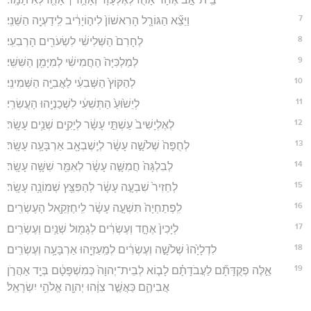
7
וַיֵּצֵ֞א הַגּוֹרָ֤ל הָרִאשׁוֹן֙ לִיה֣וֹיָרִ֔יב לִֽידַעְיָ֖ה הַשֵּׁנִֽי׃
8
לְחָרִם֙ הַשְּׁלִישִׁ֔י לִשְׂעֹרִ֖ים הָרְבִעִֽי׃
9
לְמַלְכִּיָּה֙ הַחֲמִישִׁ֔י לְמִיָּמִ֖ן הַשִּׁשִּֽׁי׃
10
לְהַקּוֹץ֙ הַשְּׁבִעִ֔י לַאֲבִיָּ֖ה הַשְּׁמִינִֽי׃
11
לְיֵשׁ֙וּעַ֙ הַתְּשִׁעִ֔י לִשְׁכַנְיָ֖הוּ הָעֲשִׂרִֽי׃
12
לְאֶלְיָשִׁיב֙ עַשְׁתֵּ֣י עָשָׂ֔ר לְיָקִ֖ים שְׁנֵ֥ים עָשָֽׂר׃
13
לְחֻפָּה֙ שְׁלֹשָׁ֣ה עָשָׂ֔ר לְיֶֽשֶׁבְאָ֖ב אַרְבָּעָ֥ה עָשָֽׂר׃
14
לְבִלְגָּה֙ חֲמִשָּׁ֣ה עָשָׂ֔ר לְאִמֵּ֖ר שִׁשָּׁ֥ה עָשָֽׂר׃
15
לְחֵזִיר֙ שִׁבְעָ֣ה עָשָׂ֔ר לְהַפִּצֵּ֖ץ שְׁמוֹנָ֥ה עָשָֽׂר׃
16
לִֽפְתַחְיָה֙ תִּשְׁעָ֣ה עָשָׂ֔ר לִֽיחֶזְקֵ֖אל הָעֶשְׂרִֽים׃
17
לְיָכִין֙ אֶחָ֣ד וְעֶשְׂרִ֔ים לְגָמ֖וּל שְׁנַ֥יִם וְעֶשְׂרִֽים׃
18
לִדְלָיָ֙הוּ֙ שְׁלֹשָׁ֣ה וְעֶשְׂרִ֔ים לְמַֽעַזְיָ֖הוּ אַרְבָּעָ֥ה וְעֶשְׂרִֽים׃
19
אֵ֣לֶּה פְקֻדָּתָ֞ם לַעֲבֹדָתָ֗ם לָב֤וֹא לְבֵית־יְהוָה֙ כְּמִשְׁפָּטָ֔ם בְּיַ֖ד אַהֲרֹ֣ן
אֲבִיהֶ֑ם כַּאֲשֶׁ֣ר צִוָּ֔הוּ יְהוָ֖ה אֱלֹהֵ֥י יִשְׂרָאֵֽל׃