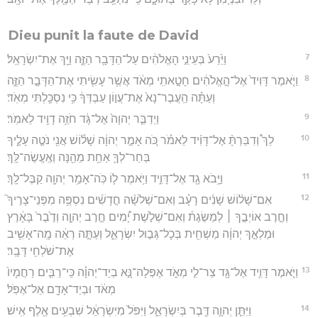
Dieu punit la faute de David
7
וַיֵּ֙רַע֙ בְּעֵינֵ֣י הָאֱלֹהִ֔ים עַל־הַדָּבָ֖ר הַזֶּ֑ה וַיַּ֖ךְ אֶת־יִשְׂרָאֵֽל׃
8
וַיֹּ֤אמֶר דָּוִיד֙ אֶל־הָ֣אֱלֹהִ֔ים חָטָ֣אתִֽי מְאֹ֔ד אֲשֶׁ֥ר עָשִׂ֖יתִי אֶת־הַדָּבָ֣ר הַזֶּ֑ה
וְעַתָּ֗ה הַֽעֲבֶר־נָא֙ אֶת־עֲו֣וֹן עַבְדְּךָ֔ כִּ֥י נִסְכַּ֖לְתִּי מְאֹֽד׃
9
וַיְדַבֵּ֤ר יְהוָה֙ אֶל־גָּ֔ד חֹזֵ֥ה דָוִ֖יד לֵאמֹֽר׃
10
לֵךְ֩ וְדִבַּרְתָּ֨ אֶל־דָּוִ֜יד לֵאמֹ֗ר כֹּ֚ה אָמַ֣ר יְהוָ֔ה שָׁל֕וֹשׁ אֲנִ֖י נֹטֶ֣ה עָלֶ֑יךָ
בְּחַר־לְךָ֛ אַחַ֥ת מֵהֵ֖נָּה וְאֶֽעֱשֶׂה־לָּֽךְ׃
11
וַיָּ֥בֹא גָ֖ד אֶל־דָּוִ֑יד וַיֹּ֥אמֶר ל֛וֹ כֹּֽה־אָמַ֥ר יְהוָ֖ה קַבֶּל־לָֽךְ׃
12
אִם־שָׁל֨וֹשׁ שָׁנִ֜ים רָעָ֗ב וְאִם־שְׁלֹשָׁ֨ה חֳדָשִׁ֜ים נִסְפֶּ֥ה מִפְּנֵי־צָרֶיךָ֮
וְחֶ֣רֶב אוֹיְבֶ֣ךָ ׀ לְמַשֶּׂגֶת֒ וְאִם־שְׁלֹ֣שֶׁת יָ֠מִים חֶ֣רֶב יְהוָ֤ה וְדֶ֙בֶר֙ בָּאָ֔רֶץ
וּמַלְאַ֣ךְ יְהוָ֔ה מַשְׁחִ֖ית בְּכָל־גְּב֣וּל יִשְׂרָאֵ֑ל וְעַתָּ֣ה רְאֵ֔ה מָֽה־אָשִׁ֥יב
אֶת־שֹׁלְחִ֖י דָּבָֽר׃
13
וַיֹּ֧אמֶר דָּוִ֛יד אֶל־גָּ֖ד צַר־לִ֣י מְאֹ֑ד אֶפְּלָה־נָּ֣א בְיַד־יְהוָ֗ה כִּֽי־רַבִּ֤ים רַחֲמָיו֙
מְאֹ֔ד וּבְיַד־אָדָ֖ם אַל־אֶפֹּֽל׃
14
וַיִּתֵּ֧ן יְהוָ֛ה דֶּ֖בֶר בְּיִשְׂרָאֵ֑ל וַיִּפֹּל֙ מִיִּשְׂרָאֵ֔ל שִׁבְעִ֥ים אֶ֖לֶף אִֽישׁ׃