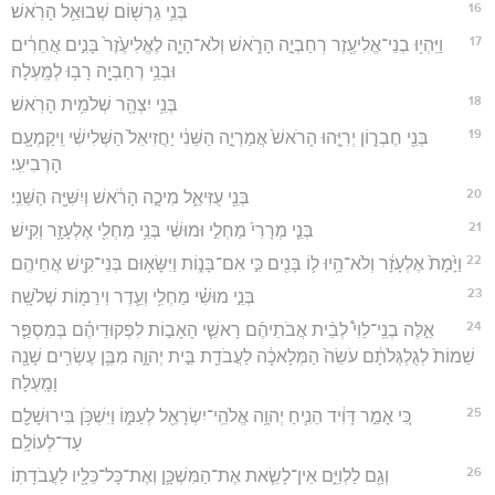
16
בְּנֵ֥י גֵרְשׁ֖וֹם שְׁבוּאֵ֥ל הָרֹֽאשׁ׃
17
וַיִּֽהְי֥וּ בְנֵי־אֱלִיעֶ֖זֶר רְחַבְיָ֣ה הָרֹ֑אשׁ וְלֹא־הָיָ֤ה לֶאֱלִיעֶ֙זֶר֙ בָּנִ֣ים אֲחֵרִ֔ים
וּבְנֵ֥י רְחַבְיָ֖ה רָב֥וּ לְמָֽעְלָה׃
18
בְּנֵ֥י יִצְהָ֖ר שְׁלֹמִ֥ית הָרֹֽאשׁ׃
19
בְּנֵ֖י חֶבְר֑וֹן יְרִיָּ֤הוּ הָרֹאשׁ֙ אֲמַרְיָ֣ה הַשֵּׁנִ֔י יַחֲזִיאֵל֙ הַשְּׁלִישִׁ֔י וִֽיקַמְעָ֖ם
הָרְבִיעִֽי׃
20
בְּנֵ֖י עֻזִּיאֵ֑ל מִיכָ֣ה הָרֹ֔אשׁ וְיִשִּׁיָּ֖ה הַשֵּׁנִֽי׃
21
בְּנֵ֤י מְרָרִי֙ מַחְלִ֣י וּמוּשִׁ֔י בְּנֵ֥י מַחְלִ֖י אֶלְעָזָ֥ר וְקִֽישׁ׃
22
וַיָּ֙מָת֙ אֶלְעָזָ֔ר וְלֹא־הָ֥יוּ ל֛וֹ בָּנִ֖ים כִּ֣י אִם־בָּנ֑וֹת וַיִּשָּׂא֥וּם בְּנֵי־קִ֖ישׁ אֲחֵיהֶֽם׃
23
בְּנֵ֣י מוּשִׁ֗י מַחְלִ֥י וְעֵ֛דֶר וִירֵמ֖וֹת שְׁלֹשָֽׁה׃
24
אֵ֣לֶּה בְנֵֽי־לֵוִי֩ לְבֵ֨ית אֲבֹתֵיהֶ֜ם רָאשֵׁ֧י הָאָב֣וֹת לִפְקוּדֵיהֶ֗ם בְּמִסְפַּ֤ר
שֵׁמוֹת֙ לְגֻלְגְּלֹתָ֔ם עֹשֵׂה֙ הַמְּלָאכָ֔ה לַעֲבֹדַ֖ת בֵּ֣ית יְהוָ֑ה מִבֶּ֛ן עֶשְׂרִ֥ים שָׁנָ֖ה
וָמָֽעְלָה׃
25
כִּ֚י אָמַ֣ר דָּוִ֔יד הֵנִ֛יחַ יְהוָ֥ה אֱלֹהֵֽי־יִשְׂרָאֵ֖ל לְעַמּ֑וֹ וַיִּשְׁכֹּ֥ן בִּירוּשָׁלִַ֖ם
עַד־לְעוֹלָֽם׃
26
וְגַ֖ם לַלְוִיִּ֑ם אֵין־לָשֵׂ֧את אֶת־הַמִּשְׁכָּ֛ן וְאֶת־כָּל־כֵּלָ֖יו לַעֲבֹדָתֽוֹ׃