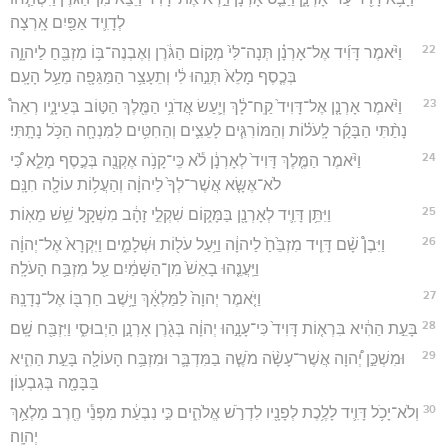
לְדָוִ֛יד אַפַּ֖יִם אָֽרְצָה׃
22
וַיֹּ֨אמֶר דָּוִ֜יד אֶל־אָרְנָ֗ן תְּנָה־לִּי֙ מְק֣וֹם הַגֹּ֔רֶן וְאֶבְנֶה־בּ֥וֹ מִזְבֵּ֖חַ לַיהוָ֑ה
בְּכֶ֤סֶף מָלֵא֙ תְּנֵ֣הוּ לִ֔י וְתֵעָצַ֥ר הַמַּגֵּפָ֖ה מֵעַ֥ל הָעָֽם׃
23
וַיֹּ֨אמֶר אָרְנָ֤ן אֶל־דָּוִיד֙ קַֽח־לָ֔ךְ וְיַ֛עַשׂ אֲדֹנִ֥י הַמֶּ֖לֶךְ הַטּ֣וֹב בְּעֵינָ֑יו רְאֵה֩
נָתַ֨תִּי הַבָּקָ֜ר לָֽעֹל֗וֹת וְהַמּוֹרִגִּ֧ים לָעֵצִ֛ים וְהַחִטִּ֥ים לַמִּנְחָ֖ה הַכֹּ֥ל נָתָֽתִּי׃
24
וַיֹּ֨אמֶר הַמֶּ֤לֶךְ דָּוִיד֙ לְאָרְנָ֔ן לֹ֕א כִּֽי־קָנֹ֥ה אֶקְנֶ֖ה בְּכֶ֣סֶף מָלֵ֑א כִּ֠י
לֹא־אֶשָּׂ֤א אֲשֶׁר־לְךָ֙ לַיהוָ֔ה וְהַעֲל֥וֹת עוֹלָ֖ה חִנָּֽם׃
25
וַיִּתֵּ֥ן דָּוִ֛יד לְאָרְנָ֖ן בַּמָּק֑וֹם שִׁקְלֵ֣י זָהָ֔ב מִשְׁקָ֖ל שֵׁ֥שׁ מֵאֽוֹת׃
26
וַיִּבֶן֩ שָׁ֨ם דָּוִ֤יד מִזְבֵּ֙חַ֙ לַיהוָ֔ה וַיַּ֥עַל עֹל֖וֹת וּשְׁלָמִ֑ים וַיִּקְרָא֙ אֶל־יְהוָ֔ה
וַיַּֽעֲנֵ֤הוּ בָאֵשׁ֙ מִן־הַשָּׁמַ֔יִם עַ֖ל מִזְבַּ֥ח הָעֹלָֽה׃
27
וַיֹּ֤אמֶר יְהוָה֙ לַמַּלְאָ֔ךְ וַיָּ֥שֶׁב חַרְבּ֖וֹ אֶל־נְדָנָֽהּ׃
28
בָּעֵ֣ת הַהִ֔יא בִּרְא֤וֹת דָּוִיד֙ כִּי־עָנָ֣הוּ יְהוָ֔ה בְּגֹ֖רֶן אָרְנָ֣ן הַיְבוּסִ֑י וַיִּזְבַּ֖ח שָֽׁם׃
29
וּמִשְׁכַּ֣ן יְ֠הוָה אֲשֶׁר־עָשָׂ֨ה מֹשֶׁ֧ה בַמִּדְבָּ֛ר וּמִזְבַּ֥ח הָעוֹלָ֖ה בָּעֵ֣ת הַהִ֑יא
בַּבָּמָ֖ה בְּגִבְעֽוֹן׃
30
וְלֹא־יָכֹ֥ל דָּוִ֛יד לָלֶ֥כֶת לְפָנָ֖יו לִדְרֹ֣שׁ אֱלֹהִ֑ים כִּ֣י נִבְעַ֔ת מִפְּנֵ֕י חֶ֖רֶב מַלְאַ֥ךְ
יְהוָֽה׃