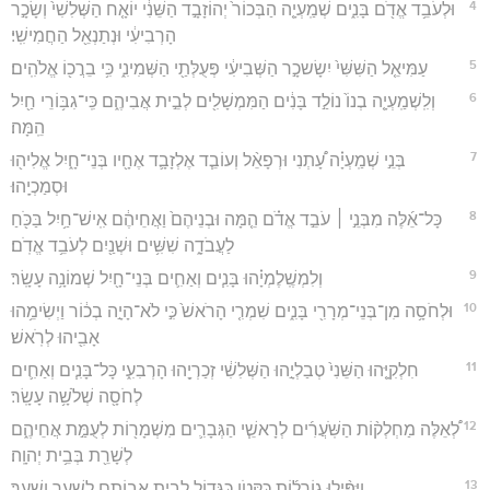
4
וּלְעֹבֵ֥ד אֱדֹ֖ם בָּנִ֑ים שְׁמַֽעְיָ֤ה הַבְּכוֹר֙ יְהוֹזָבָ֣ד הַשֵּׁנִ֔י יוֹאָ֤ח הַשְּׁלִשִׁי֙ וְשָׂכָ֣ר
הָרְבִיעִ֔י וּנְתַנְאֵ֖ל הַחֲמִישִֽׁי׃
5
עַמִּיאֵ֤ל הַשִּׁשִּׁי֙ יִשָׂשכָ֣ר הַשְּׁבִיעִ֔י פְּעֻלְּתַ֖י הַשְּׁמִינִ֑י כִּ֥י בֵרֲכ֖וֹ אֱלֹהִֽים׃
6
וְלִֽשְׁמַֽעְיָ֤ה בְנוֹ֙ נוֹלַ֣ד בָּנִ֔ים הַמִּמְשָׁלִ֖ים לְבֵ֣ית אֲבִיהֶ֑ם כִּֽי־גִבּ֥וֹרֵי חַ֖יִל
הֵֽמָּה׃
7
בְּנֵ֣י שְׁמַֽעְיָ֗ה עָ֠תְנִי וּרְפָאֵ֨ל וְעוֹבֵ֧ד אֶלְזָבָ֛ד אֶחָ֖יו בְּנֵי־חָ֑יִל אֱלִיה֖וּ
וּסְמַכְיָֽהוּ׃
8
כָּל־אֵ֜לֶּה מִבְּנֵ֣י ׀ עֹבֵ֣ד אֱדֹ֗ם הֵ֤מָּה וּבְנֵיהֶם֙ וַאֲחֵיהֶ֔ם אִֽישׁ־חַ֥יִל בַּכֹּ֖חַ
לַעֲבֹדָ֑ה שִׁשִּׁ֥ים וּשְׁנַ֖יִם לְעֹבֵ֥ד אֱדֹֽם׃
9
וְלִמְשֶֽׁלֶמְיָ֗הוּ בָּנִ֧ים וְאַחִ֛ים בְּנֵי־חָ֖יִל שְׁמוֹנָ֥ה עָשָֽׂר׃
10
וּלְחֹסָ֥ה מִן־בְּנֵי־מְרָרִ֖י בָּנִ֑ים שִׁמְרִ֤י הָרֹאשׁ֙ כִּ֣י לֹא־הָיָ֣ה בְכ֔וֹר וַיְשִׂימֵ֥הוּ
אָבִ֖יהוּ לְרֹֽאשׁ׃
11
חִלְקִיָּ֤הוּ הַשֵּׁנִי֙ טְבַלְיָ֣הוּ הַשְּׁלִשִׁ֔י זְכַרְיָ֖הוּ הָרְבִעִ֑י כָּל־בָּנִ֧ים וְאַחִ֛ים
לְחֹסָ֖ה שְׁלֹשָׁ֥ה עָשָֽׂר׃
12
לְ֠אֵלֶּה מַחְלְק֨וֹת הַשֹּֽׁעֲרִ֜ים לְרָאשֵׁ֧י הַגְּבָרִ֛ים מִשְׁמָר֖וֹת לְעֻמַּ֣ת אֲחֵיהֶ֑ם
לְשָׁרֵ֖ת בְּבֵ֥ית יְהוָֽה׃
13
וַיַּפִּ֨ילוּ גוֹרָל֜וֹת כַּקָּטֹ֧ן כַּגָּד֛וֹל לְבֵ֥ית אֲבוֹתָ֖ם לְשַׁ֥עַר וָשָֽׁעַר׃