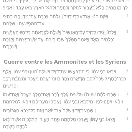
וַיֹּאמְרוּ֩ שָׂרֵ֨י בְנֵי־עַמּ֜וֹן לְחָנ֗וּן הַֽמְכַבֵּ֨ד דָּוִ֤יד אֶת־אָבִ֙יךָ֙ בְּעֵינֶ֔יךָ כִּֽי־שָׁלַ֥ח
לְךָ֖ מְנַחֲמִ֑ים הֲלֹ֡א בַּ֠עֲבוּר לַחְקֹ֨ר וְלַהֲפֹ֤ךְ וּלְרַגֵּל֙ הָאָ֔רֶץ בָּ֥אוּ עֲבָדָ֖יו אֵלֶֽיךָ׃
4
וַיִּקַּ֨ח חָנ֜וּן אֶת־עַבְדֵ֤י דָוִיד֙ וַֽיְגַלְּחֵ֔ם וַיִּכְרֹ֧ת אֶת־מַדְוֵיהֶ֛ם בַּחֵ֖צִי
עַד־הַמִּפְשָׂעָ֑ה וַֽיְשַׁלְּחֵֽם׃
5
וַיֵּלְכוּ֩ וַיַּגִּ֨ידוּ לְדָוִ֤יד עַל־הָֽאֲנָשִׁים֙ וַיִּשְׁלַ֣ח לִקְרָאתָ֔ם כִּי־הָי֥וּ הָאֲנָשִׁ֖ים
נִכְלָמִ֣ים מְאֹ֑ד וַיֹּ֤אמֶר הַמֶּ֙לֶךְ֙ שְׁב֣וּ בִֽירֵח֔וֹ עַ֛ד אֲשֶׁר־יְצַמַּ֥ח זְקַנְכֶ֖ם
וְשַׁבְתֶּֽם׃
Guerre contre les Ammonites et les Syriens
6
וַיִּרְאוּ֙ בְּנֵ֣י עַמּ֔וֹן כִּ֥י הִֽתְבָּאֲשׁ֖וּ עִם־דָּוִ֑יד וַיִּשְׁלַ֣ח חָ֠נוּן וּבְנֵ֨י עַמּ֜וֹן אֶ֣לֶף
כִּכַּר־כֶּ֗סֶף לִשְׂכֹּ֣ר לָ֠הֶם מִן־אֲרַ֨ם נַהֲרַ֜יִם וּמִן־אֲרַ֤ם מַעֲכָה֙ וּמִצּוֹבָ֔ה רֶ֖כֶב
וּפָרָשִֽׁים׃
7
וַיִּשְׂכְּר֣וּ לָהֶ֡ם שְׁנַיִם֩ וּשְׁלֹשִׁ֨ים אֶ֜לֶף רֶ֗כֶב וְאֶת־מֶ֤לֶךְ מַעֲכָה֙ וְאֶת־עַמּ֔וֹ
וַיָּבֹ֕אוּ וַֽיַּחֲנ֖וּ לִפְנֵ֣י מֵידְבָ֑א וּבְנֵ֣י עַמּ֗וֹן נֶאֶסְפוּ֙ מֵעָ֣רֵיהֶ֔ם וַיָּבֹ֖אוּ לַמִּלְחָמָֽה׃
8
וַיִּשְׁמַ֖ע דָּוִ֑יד וַיִּשְׁלַח֙ אֶת־יוֹאָ֔ב וְאֵ֥ת כָּל־צָבָ֖א הַגִּבּוֹרִֽים׃
9
וַיֵּצְאוּ֙ בְּנֵ֣י עַמּ֔וֹן וַיַּֽעַרְכ֥וּ מִלְחָמָ֖ה פֶּ֣תַח הָעִ֑יר וְהַמְּלָכִ֣ים אֲשֶׁר־בָּ֔אוּ
לְבַדָּ֖ם בַּשָּׂדֶֽה׃