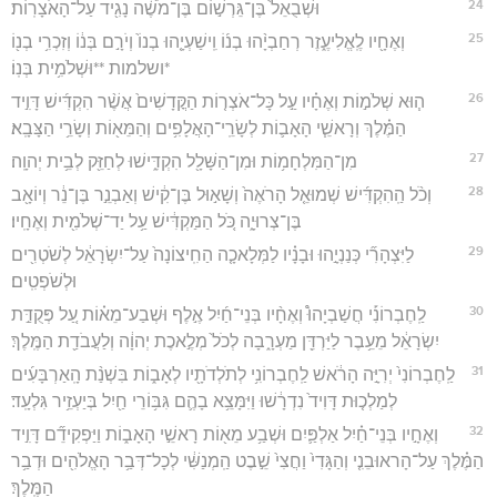
24
וּשְׁבֻאֵל֙ בֶּן־גֵּרְשׁ֣וֹם בֶּן־מֹשֶׁ֔ה נָגִ֖יד עַל־הָאֹצָרֽוֹת׃
25
וְאֶחָ֖יו לֶֽאֱלִיעֶ֑זֶר רְחַבְיָ֨הוּ בְנ֜וֹ וִֽישַׁעְיָ֤הוּ בְנוֹ֙ וְיֹרָ֣ם בְּנ֔וֹ וְזִכְרִ֥י בְנ֖וֹ
*ושלמות **וּשְׁלֹמִ֥ית בְּנֽוֹ׃
26
ה֧וּא שְׁלֹמ֣וֹת וְאֶחָ֗יו עַ֣ל כָּל־אֹצְר֤וֹת הַקֳּדָשִׁים֙ אֲשֶׁ֨ר הִקְדִּ֜ישׁ דָּוִ֣יד
הַמֶּ֗לֶךְ וְרָאשֵׁ֧י הָאָב֛וֹת לְשָׂרֵֽי־הָאֲלָפִ֥ים וְהַמֵּא֖וֹת וְשָׂרֵ֥י הַצָּבָֽא׃
27
מִן־הַמִּלְחָמ֥וֹת וּמִן־הַשָּׁלָ֖ל הִקְדִּ֑ישׁוּ לְחַזֵּ֖ק לְבֵ֥ית יְהוָֽה׃
28
וְכֹ֨ל הַֽהִקְדִּ֜ישׁ שְׁמוּאֵ֤ל הָרֹאֶה֙ וְשָׁא֣וּל בֶּן־קִ֔ישׁ וְאַבְנֵ֣ר בֶּן־נֵ֔ר וְיוֹאָ֖ב
בֶּן־צְרוּיָ֑ה כֹּ֚ל הַמַּקְדִּ֔ישׁ עַ֥ל יַד־שְׁלֹמִ֖ית וְאֶחָֽיו׃
29
לַיִּצְהָרִ֞י כְּנַנְיָ֣הוּ וּבָנָ֗יו לַמְּלָאכָ֤ה הַחִֽיצוֹנָה֙ עַל־יִשְׂרָאֵ֔ל לְשֹׁטְרִ֖ים
וּלְשֹׁפְטִֽים׃
30
לַֽחֶבְרוֹנִ֡י חֲשַׁבְיָהוּ֩ וְאֶחָ֨יו בְּנֵי־חַ֜יִל אֶ֣לֶף וּשְׁבַע־מֵא֗וֹת עַ֚ל פְּקֻדַּ֣ת
יִשְׂרָאֵ֔ל מֵעֵ֥בֶר לַיַּרְדֵּ֖ן מַעְרָ֑בָה לְכֹל֙ מְלֶ֣אכֶת יְהוָ֔ה וְלַעֲבֹדַ֖ת הַמֶּֽלֶךְ׃
31
לַֽחֶבְרוֹנִי֙ יְרִיָּ֣ה הָרֹ֔אשׁ לַֽחֶבְרוֹנִ֥י לְתֹלְדֹתָ֖יו לְאָב֑וֹת בִּשְׁנַ֨ת הָֽאַרְבָּעִ֜ים
לְמַלְכ֤וּת דָּוִיד֙ נִדְרָ֔שׁוּ וַיִּמָּצֵ֥א בָהֶ֛ם גִּבּ֥וֹרֵי חַ֖יִל בְּיַעְזֵ֥יר גִּלְעָֽד׃
32
וְאֶחָ֣יו בְּנֵי־חַ֗יִל אַלְפַּ֛יִם וּשְׁבַ֥ע מֵא֖וֹת רָאשֵׁ֣י הָאָב֑וֹת וַיַּפְקִידֵ֞ם דָּוִ֣יד
הַמֶּ֗לֶךְ עַל־הָראוּבֵנִ֤י וְהַגָּדִי֙ וַחֲצִי֙ שֵׁ֣בֶט הַֽמְנַשִּׁ֔י לְכָל־דְּבַ֥ר הָאֱלֹהִ֖ים וּדְבַ֥ר
הַמֶּֽלֶךְ׃