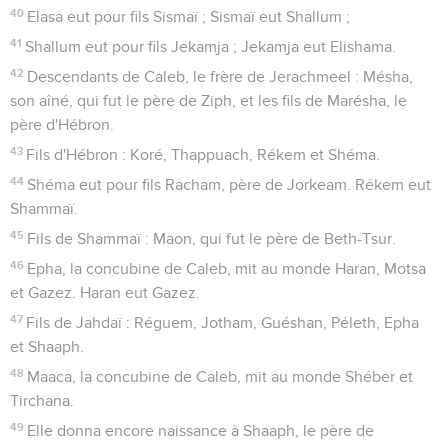
40
Elasa eut pour fils Sismaï ; Sismaï eut Shallum ;
41
Shallum eut pour fils Jekamja ; Jekamja eut Elishama.
42
Descendants de Caleb, le frère de Jerachmeel : Mésha,
son aîné, qui fut le père de Ziph, et les fils de Marésha, le
père d'Hébron.
43
Fils d'Hébron : Koré, Thappuach, Rékem et Shéma.
44
Shéma eut pour fils Racham, père de Jorkeam. Rékem eut
Shammaï.
45
Fils de Shammaï : Maon, qui fut le père de Beth-Tsur.
46
Epha, la concubine de Caleb, mit au monde Haran, Motsa
et Gazez. Haran eut Gazez.
47
Fils de Jahdaï : Réguem, Jotham, Guéshan, Péleth, Epha
et Shaaph.
48
Maaca, la concubine de Caleb, mit au monde Shéber et
Tirchana.
49
Elle donna encore naissance à Shaaph, le père de