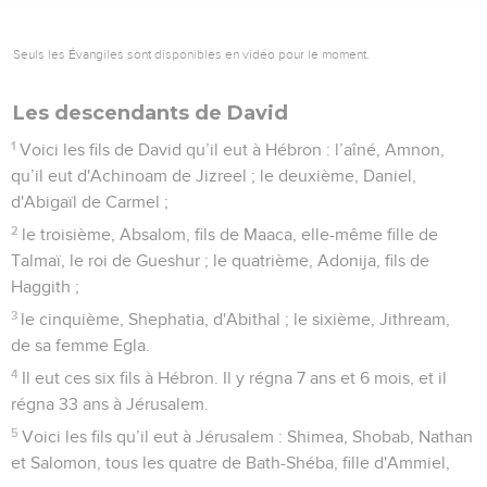
Seuls les Évangiles sont disponibles en vidéo pour le moment.
Les descendants de David
1
Voici les fils de David qu’il eut à Hébron : l’aîné, Amnon,
qu’il eut d'Achinoam de Jizreel ; le deuxième, Daniel,
d'Abigaïl de Carmel ;
2
le troisième, Absalom, fils de Maaca, elle-même fille de
Talmaï, le roi de Gueshur ; le quatrième, Adonija, fils de
Haggith ;
3
le cinquième, Shephatia, d'Abithal ; le sixième, Jithream,
de sa femme Egla.
4
Il eut ces six fils à Hébron. Il y régna 7 ans et 6 mois, et il
régna 33 ans à Jérusalem.
5
Voici les fils qu’il eut à Jérusalem : Shimea, Shobab, Nathan
et Salomon, tous les quatre de Bath-Shéba, fille d'Ammiel,