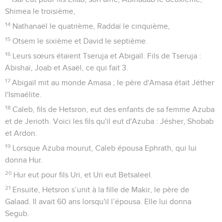
Shimea le troisième,
14
Nathanaël le quatrième, Raddaï le cinquième,
15
Otsem le sixième et David le septième.
16
Leurs sœurs étaient Tseruja et Abigaïl. Fils de Tseruja :
Abishaï, Joab et Asaël, ce qui fait 3.
17
Abigaïl mit au monde Amasa ; le père d'Amasa était Jéther
l'Ismaélite.
18
Caleb, fils de Hetsron, eut des enfants de sa femme Azuba
et de Jerioth. Voici les fils qu'il eut d'Azuba : Jésher, Shobab
et Ardon.
19
Lorsque Azuba mourut, Caleb épousa Ephrath, qui lui
donna Hur.
20
Hur eut pour fils Uri, et Uri eut Betsaleel.
21
Ensuite, Hetsron s’unit à la fille de Makir, le père de
Galaad. Il avait 60 ans lorsqu'il l’épousa. Elle lui donna
Segub.