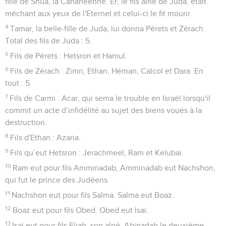
fille de Shua, la Cananéenne. Er, le fils aîné de Juda, était
méchant aux yeux de l'Eternel et celui-ci le fit mourir.
4
Tamar, la belle-fille de Juda, lui donna Pérets et Zérach.
Total des fils de Juda : 5.
5
Fils de Pérets : Hetsron et Hamul.
6
Fils de Zérach : Zimri, Ethan, Héman, Calcol et Dara. En
tout : 5.
7
Fils de Carmi : Acar, qui sema le trouble en Israël lorsqu'il
commit un acte d’infidélité au sujet des biens voués à la
destruction.
8
Fils d'Ethan : Azaria.
9
Fils qu’eut Hetsron : Jerachmeel, Ram et Kelubaï.
10
Ram eut pour fils Amminadab, Amminadab eut Nachshon,
qui fut le prince des Judéens.
11
Nachshon eut pour fils Salma. Salma eut Boaz.
12
Boaz eut pour fils Obed. Obed eut Isaï.
13
Isaï eut pour fils Eliab, son aîné, Abinadab le deuxième,