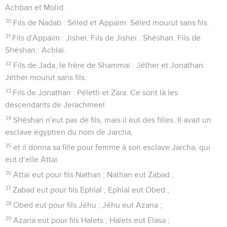
Achban et Molid.
30
Fils de Nadab : Séled et Appaïm. Séled mourut sans fils.
31
Fils d'Appaïm : Jisheï. Fils de Jisheï : Shéshan. Fils de
Shéshan : Achlaï.
32
Fils de Jada, le frère de Shammaï : Jéther et Jonathan.
Jéther mourut sans fils.
33
Fils de Jonathan : Péleth et Zara. Ce sont là les
descendants de Jerachmeel.
34
Shéshan n'eut pas de fils, mais il eut des filles. Il avait un
esclave égyptien du nom de Jarcha,
35
et il donna sa fille pour femme à son esclave Jarcha, qui
eut d’elle Attaï.
36
Attaï eut pour fils Nathan ; Nathan eut Zabad ;
37
Zabad eut pour fils Ephlal ; Ephlal eut Obed ;
38
Obed eut pour fils Jéhu ; Jéhu eut Azaria ;
39
Azaria eut pour fils Halets ; Halets eut Elasa ;