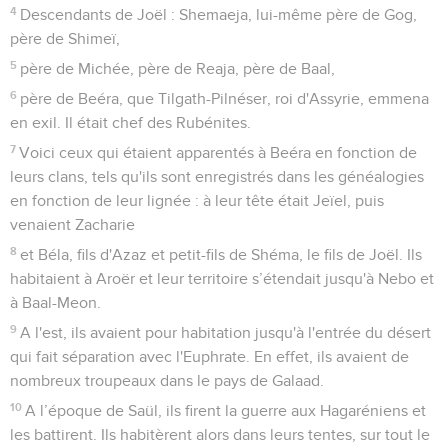
4
Descendants de Joël : Shemaeja, lui-même père de Gog,
père de Shimeï,
5
père de Michée, père de Reaja, père de Baal,
6
père de Beéra, que Tilgath-Pilnéser, roi d'Assyrie, emmena
en exil. Il était chef des Rubénites.
7
Voici ceux qui étaient apparentés à Beéra en fonction de
leurs clans, tels qu'ils sont enregistrés dans les généalogies
en fonction de leur lignée : à leur tête était Jeïel, puis
venaient Zacharie
8
et Béla, fils d'Azaz et petit-fils de Shéma, le fils de Joël. Ils
habitaient à Aroër et leur territoire s’étendait jusqu'à Nebo et
à Baal-Meon.
9
A l'est, ils avaient pour habitation jusqu'à l'entrée du désert
qui fait séparation avec l'Euphrate. En effet, ils avaient de
nombreux troupeaux dans le pays de Galaad.
10
A l’époque de Saül, ils firent la guerre aux Hagaréniens et
les battirent. Ils habitèrent alors dans leurs tentes, sur tout le