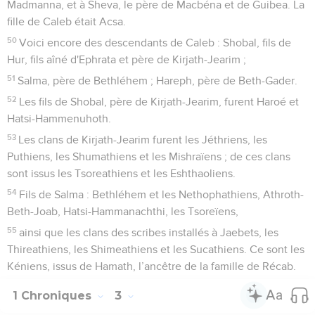
Madmanna, et à Sheva, le père de Macbéna et de Guibea. La
fille de Caleb était Acsa.
50
Voici encore des descendants de Caleb : Shobal, fils de
Hur, fils aîné d'Ephrata et père de Kirjath-Jearim ;
51
Salma, père de Bethléhem ; Hareph, père de Beth-Gader.
52
Les fils de Shobal, père de Kirjath-Jearim, furent Haroé et
Hatsi-Hammenuhoth.
53
Les clans de Kirjath-Jearim furent les Jéthriens, les
Puthiens, les Shumathiens et les Mishraïens ; de ces clans
sont issus les Tsoreathiens et les Eshthaoliens.
54
Fils de Salma : Bethléhem et les Nethophathiens, Athroth-
Beth-Joab, Hatsi-Hammanachthi, les Tsoreïens,
55
ainsi que les clans des scribes installés à Jaebets, les
Thireathiens, les Shimeathiens et les Sucathiens. Ce sont les
Kéniens, issus de Hamath, l’ancêtre de la famille de Récab.
1 Chroniques
3