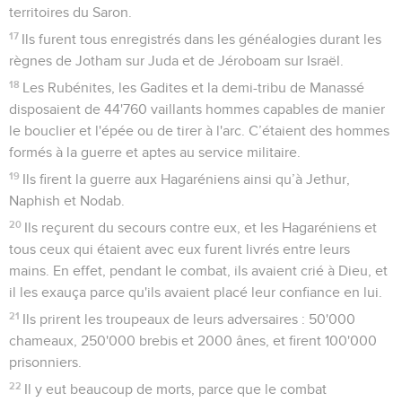
territoires du Saron.
17
Ils furent tous enregistrés dans les généalogies durant les
règnes de Jotham sur Juda et de Jéroboam sur Israël.
18
Les Rubénites, les Gadites et la demi-tribu de Manassé
disposaient de 44'760 vaillants hommes capables de manier
le bouclier et l'épée ou de tirer à l'arc. C’étaient des hommes
formés à la guerre et aptes au service militaire.
19
Ils firent la guerre aux Hagaréniens ainsi qu’à Jethur,
Naphish et Nodab.
20
Ils reçurent du secours contre eux, et les Hagaréniens et
tous ceux qui étaient avec eux furent livrés entre leurs
mains. En effet, pendant le combat, ils avaient crié à Dieu, et
il les exauça parce qu'ils avaient placé leur confiance en lui.
21
Ils prirent les troupeaux de leurs adversaires : 50'000
chameaux, 250'000 brebis et 2000 ânes, et firent 100'000
prisonniers.
22
Il y eut beaucoup de morts, parce que le combat