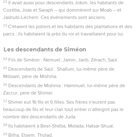
22
Il avait aussi pour descendants Jokim, les habitants de
Cozéba, Joas et Saraph – qui dominèrent sur Moab – et
Jashubi-Léchem. Ces événements sont anciens.
23
C'étaient les potiers et les habitants des plantations et des
parcs ; ils habitaient là près du roi et travaillaient pour lui.
Les descendants de Siméon
24
Fils de Siméon : Nemuel, Jamin, Jarib, Zérach, Saül.
25
Descendants de Saül : Shallum, lui-même père de
Mibsam, père de Mishma.
26
Descendants de Mishma : Hammuel, lui-même père de
Zaccur, père de Shimeï.
27
Shimeï eut 16 fils et 6 filles. Ses frères n'eurent pas
beaucoup de fils et leur clan tout entier n’atteignit pas le
nombre des descendants de Juda.
28
Ils habitaient à Beer-Shéba, Molada, Hatsar-Shual,
29
Bilha, Etsem, Tholad,