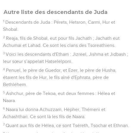
Autre liste des descendants de Juda
1
Descendants de Juda : Pérets, Hetsron, Carmi, Hur et
Shobal.
2
Reaja, fils de Shobal, eut pour fils Jachath ; Jachath eut
Achumaï et Lahad. Ce sont les clans des Tsoreathiens.
3
Voici les descendants d'Etham : Jizreel, Jishma et Jidbash ;
leur sœur s’appelait Hatselelponi.
4
Penuel, le père de Guedor, et Ezer, le père de Husha,
étaient les fils de Hur, le fils aîné d'Ephrata, père de
Bethléhem.
5
Ashchur, père de Tekoa, eut deux femmes : Hélea et
Naara.
6
Naara lui donna Achuzzam, Hépher, Thémeni et
Achashthari. Ce sont là les fils de Naara.
7
Quant aux fils de Hélea, ce sont Tséreth, Tsochar et Ethnan.