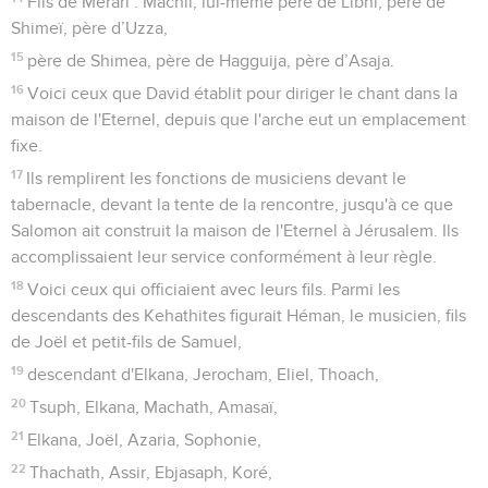
Fils de Merari : Machli, lui-même père de Libni, père de
Shimeï, père d’Uzza,
15
père de Shimea, père de Hagguija, père d’Asaja.
16
Voici ceux que David établit pour diriger le chant dans la
maison de l'Eternel, depuis que l'arche eut un emplacement
fixe.
17
Ils remplirent les fonctions de musiciens devant le
tabernacle, devant la tente de la rencontre, jusqu'à ce que
Salomon ait construit la maison de l'Eternel à Jérusalem. Ils
accomplissaient leur service conformément à leur règle.
18
Voici ceux qui officiaient avec leurs fils. Parmi les
descendants des Kehathites figurait Héman, le musicien, fils
de Joël et petit-fils de Samuel,
19
descendant d'Elkana, Jerocham, Eliel, Thoach,
20
Tsuph, Elkana, Machath, Amasaï,
21
Elkana, Joël, Azaria, Sophonie,
22
Thachath, Assir, Ebjasaph, Koré,