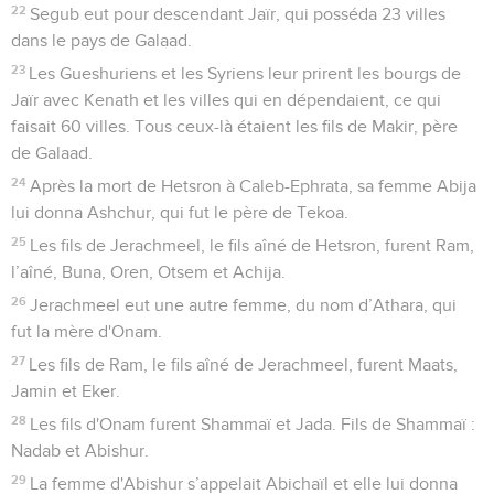
22
Segub eut pour descendant Jaïr, qui posséda 23 villes
dans le pays de Galaad.
23
Les Gueshuriens et les Syriens leur prirent les bourgs de
Jaïr avec Kenath et les villes qui en dépendaient, ce qui
faisait 60 villes. Tous ceux-là étaient les fils de Makir, père
de Galaad.
24
Après la mort de Hetsron à Caleb-Ephrata, sa femme Abija
lui donna Ashchur, qui fut le père de Tekoa.
25
Les fils de Jerachmeel, le fils aîné de Hetsron, furent Ram,
l’aîné, Buna, Oren, Otsem et Achija.
26
Jerachmeel eut une autre femme, du nom d’Athara, qui
fut la mère d'Onam.
27
Les fils de Ram, le fils aîné de Jerachmeel, furent Maats,
Jamin et Eker.
28
Les fils d'Onam furent Shammaï et Jada. Fils de Shammaï :
Nadab et Abishur.
29
La femme d'Abishur s’appelait Abichaïl et elle lui donna