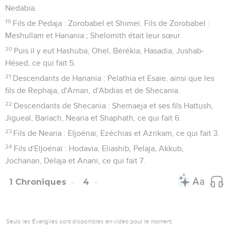
Nedabia.
19
Fils de Pedaja : Zorobabel et Shimeï. Fils de Zorobabel :
Meshullam et Hanania ; Shelomith était leur sœur.
20
Puis il y eut Hashuba, Ohel, Bérékia, Hasadia, Jushab-
Hésed, ce qui fait 5.
21
Descendants de Hanania : Pelathia et Esaïe, ainsi que les
fils de Rephaja, d'Arnan, d'Abdias et de Shecania.
22
Descendants de Shecania : Shemaeja et ses fils Hattush,
Jigueal, Bariach, Nearia et Shaphath, ce qui fait 6.
23
Fils de Nearia : Eljoénaï, Ezéchias et Azrikam, ce qui fait 3.
24
Fils d'Eljoénaï : Hodavia, Eliashib, Pelaja, Akkub,
Jochanan, Delaja et Anani, ce qui fait 7.
1 Chroniques
4
Seuls les Évangiles sont disponibles en vidéo pour le moment.