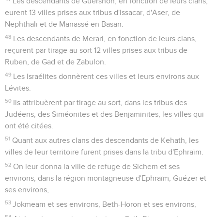
Les descendants de Guershon, en fonction de leurs clans,
eurent 13 villes prises aux tribus d'Issacar, d'Aser, de
Nephthali et de Manassé en Basan.
48
Les descendants de Merari, en fonction de leurs clans,
reçurent par tirage au sort 12 villes prises aux tribus de
Ruben, de Gad et de Zabulon.
49
Les Israélites donnèrent ces villes et leurs environs aux
Lévites.
50
Ils attribuèrent par tirage au sort, dans les tribus des
Judéens, des Siméonites et des Benjaminites, les villes qui
ont été citées.
51
Quant aux autres clans des descendants de Kehath, les
villes de leur territoire furent prises dans la tribu d'Ephraïm.
52
On leur donna la ville de refuge de Sichem et ses
environs, dans la région montagneuse d'Ephraïm, Guézer et
ses environs,
53
Jokmeam et ses environs, Beth-Horon et ses environs,
54