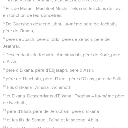
4
Fils de Merari : Machli et Mushi. Tels sont les clans de Lévi
en fonction de leurs ancêtres.
5
De Guershon descend Libni, lui-même père de Jachath,
père de Zimma,
6
père de Joach, père d’Iddo, père de Zérach, père de
Jeathraï.
7
Descendants de Kehath : Amminadab, père de Koré, père
d’Assir,
8
père d’Elkana, père d’Ebjasaph, père d’Assir,
9
père de Thachath, père d’Uriel, père d’Ozias, père de Saül.
10
Fils d'Elkana : Amasaï, Achimoth
11
et Elkana. Descendants d’Elkana : Tsophaï – lui-même père
de Nachath,
12
père d’Eliab, père de Jerocham, père d’Elkana –
13
et les fils de Samuel, l’aîné et le second, Abija.
14