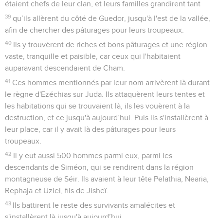
étaient chefs de leur clan, et leurs familles grandirent tant
39
qu’ils allèrent du côté de Guedor, jusqu'à l'est de la vallée,
afin de chercher des pâturages pour leurs troupeaux.
40
Ils y trouvèrent de riches et bons pâturages et une région
vaste, tranquille et paisible, car ceux qui l'habitaient
auparavant descendaient de Cham.
41
Ces hommes mentionnés par leur nom arrivèrent là durant
le règne d'Ezéchias sur Juda. Ils attaquèrent leurs tentes et
les habitations qui se trouvaient là, ils les vouèrent à la
destruction, et ce jusqu'à aujourd’hui. Puis ils s'installèrent à
leur place, car il y avait là des pâturages pour leurs
troupeaux.
42
Il y eut aussi 500 hommes parmi eux, parmi les
descendants de Siméon, qui se rendirent dans la région
montagneuse de Séir. Ils avaient à leur tête Pelathia, Nearia,
Rephaja et Uziel, fils de Jisheï.
43
Ils battirent le reste des survivants amalécites et
s'installèrent là jusqu'à aujourd’hui.