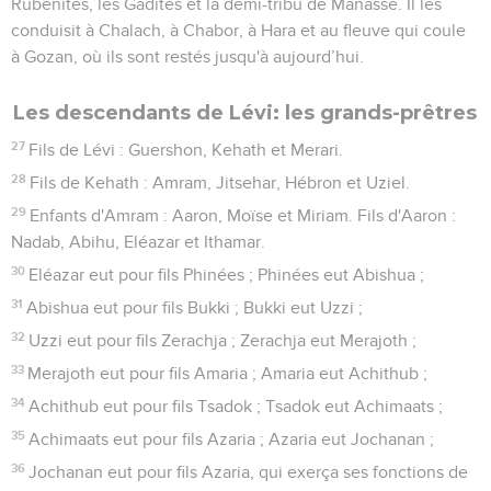
Rubénites, les Gadites et la demi-tribu de Manassé. Il les
conduisit à Chalach, à Chabor, à Hara et au fleuve qui coule
à Gozan, où ils sont restés jusqu'à aujourd’hui.
Les descendants de Lévi: les grands-prêtres
27
Fils de Lévi : Guershon, Kehath et Merari.
28
Fils de Kehath : Amram, Jitsehar, Hébron et Uziel.
29
Enfants d'Amram : Aaron, Moïse et Miriam. Fils d'Aaron :
Nadab, Abihu, Eléazar et Ithamar.
30
Eléazar eut pour fils Phinées ; Phinées eut Abishua ;
31
Abishua eut pour fils Bukki ; Bukki eut Uzzi ;
32
Uzzi eut pour fils Zerachja ; Zerachja eut Merajoth ;
33
Merajoth eut pour fils Amaria ; Amaria eut Achithub ;
34
Achithub eut pour fils Tsadok ; Tsadok eut Achimaats ;
35
Achimaats eut pour fils Azaria ; Azaria eut Jochanan ;
36
Jochanan eut pour fils Azaria, qui exerça ses fonctions de