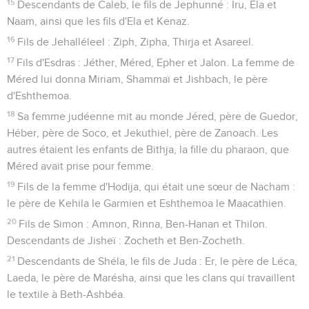
15
Descendants de Caleb, le fils de Jephunné : Iru, Ela et
Naam, ainsi que les fils d'Ela et Kenaz.
16
Fils de Jehalléleel : Ziph, Zipha, Thirja et Asareel.
17
Fils d'Esdras : Jéther, Méred, Epher et Jalon. La femme de
Méred lui donna Miriam, Shammaï et Jishbach, le père
d'Eshthemoa.
18
Sa femme judéenne mit au monde Jéred, père de Guedor,
Héber, père de Soco, et Jekuthiel, père de Zanoach. Les
autres étaient les enfants de Bithja, la fille du pharaon, que
Méred avait prise pour femme.
19
Fils de la femme d'Hodija, qui était une sœur de Nacham :
le père de Kehila le Garmien et Eshthemoa le Maacathien.
20
Fils de Simon : Amnon, Rinna, Ben-Hanan et Thilon.
Descendants de Jisheï : Zocheth et Ben-Zocheth.
21
Descendants de Shéla, le fils de Juda : Er, le père de Léca,
Laeda, le père de Marésha, ainsi que les clans qui travaillent
le textile à Beth-Ashbéa.