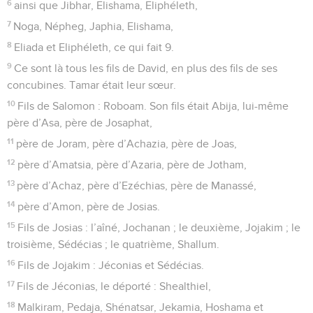
6
ainsi que Jibhar, Elishama, Eliphéleth,
7
Noga, Népheg, Japhia, Elishama,
8
Eliada et Eliphéleth, ce qui fait 9.
9
Ce sont là tous les fils de David, en plus des fils de ses
concubines. Tamar était leur sœur.
10
Fils de Salomon : Roboam. Son fils était Abija, lui-même
père d’Asa, père de Josaphat,
11
père de Joram, père d’Achazia, père de Joas,
12
père d’Amatsia, père d’Azaria, père de Jotham,
13
père d’Achaz, père d’Ezéchias, père de Manassé,
14
père d’Amon, père de Josias.
15
Fils de Josias : l’aîné, Jochanan ; le deuxième, Jojakim ; le
troisième, Sédécias ; le quatrième, Shallum.
16
Fils de Jojakim : Jéconias et Sédécias.
17
Fils de Jéconias, le déporté : Shealthiel,
18
Malkiram, Pedaja, Shénatsar, Jekamia, Hoshama et