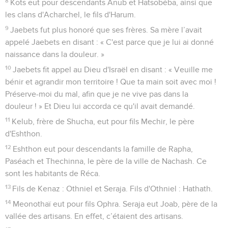
8
Kots eut pour descendants Anub et Hatsobéba, ainsi que
les clans d'Acharchel, le fils d'Harum.
9
Jaebets fut plus honoré que ses frères. Sa mère l’avait
appelé Jaebets en disant : « C'est parce que je lui ai donné
naissance dans la douleur. »
10
Jaebets fit appel au Dieu d'Israël en disant : « Veuille me
bénir et agrandir mon territoire ! Que ta main soit avec moi !
Préserve-moi du mal, afin que je ne vive pas dans la
douleur ! » Et Dieu lui accorda ce qu'il avait demandé.
11
Kelub, frère de Shucha, eut pour fils Mechir, le père
d'Eshthon.
12
Eshthon eut pour descendants la famille de Rapha,
Paséach et Thechinna, le père de la ville de Nachash. Ce
sont les habitants de Réca.
13
Fils de Kenaz : Othniel et Seraja. Fils d'Othniel : Hathath.
14
Meonothaï eut pour fils Ophra. Seraja eut Joab, père de la
vallée des artisans. En effet, c’étaient des artisans.