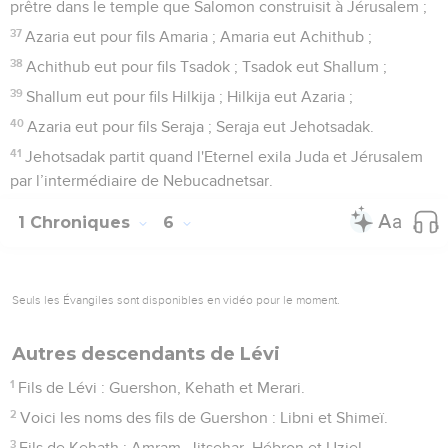
prêtre dans le temple que Salomon construisit à Jérusalem ;
37
Azaria eut pour fils Amaria ; Amaria eut Achithub ;
38
Achithub eut pour fils Tsadok ; Tsadok eut Shallum ;
39
Shallum eut pour fils Hilkija ; Hilkija eut Azaria ;
40
Azaria eut pour fils Seraja ; Seraja eut Jehotsadak.
41
Jehotsadak partit quand l'Eternel exila Juda et Jérusalem
par l’intermédiaire de Nebucadnetsar.
1 Chroniques
6
Seuls les Évangiles sont disponibles en vidéo pour le moment.
Autres descendants de Lévi
1
Fils de Lévi : Guershon, Kehath et Merari.
2
Voici les noms des fils de Guershon : Libni et Shimeï.
3
Fils de Kehath : Amram, Jitsehar, Hébron et Uziel.