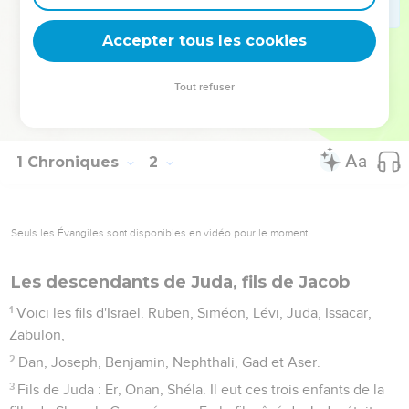
51
Hadad mourut. Les chefs d'Edom furent alors Thimna,
Accepter tous les cookies
Alva, Jetheth,
52
Oholibama, Ela, Pinon,
Tout refuser
53
Kenaz, Théman, Mibtsar,
54
Magdiel et Iram. Voilà quels sont les chefs d'Edom.
1 Chroniques
2
Seuls les Évangiles sont disponibles en vidéo pour le moment.
Les descendants de Juda, fils de Jacob
1
Voici les fils d'Israël. Ruben, Siméon, Lévi, Juda, Issacar,
Zabulon,
2
Dan, Joseph, Benjamin, Nephthali, Gad et Aser.
3
Fils de Juda : Er, Onan, Shéla. Il eut ces trois enfants de la