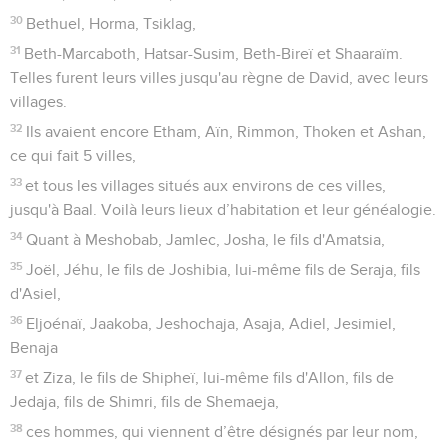
30
Bethuel, Horma, Tsiklag,
31
Beth-Marcaboth, Hatsar-Susim, Beth-Bireï et Shaaraïm.
Telles furent leurs villes jusqu'au règne de David, avec leurs
villages.
32
Ils avaient encore Etham, Aïn, Rimmon, Thoken et Ashan,
ce qui fait 5 villes,
33
et tous les villages situés aux environs de ces villes,
jusqu'à Baal. Voilà leurs lieux d’habitation et leur généalogie.
34
Quant à Meshobab, Jamlec, Josha, le fils d'Amatsia,
35
Joël, Jéhu, le fils de Joshibia, lui-même fils de Seraja, fils
d'Asiel,
36
Eljoénaï, Jaakoba, Jeshochaja, Asaja, Adiel, Jesimiel,
Benaja
37
et Ziza, le fils de Shipheï, lui-même fils d'Allon, fils de
Jedaja, fils de Shimri, fils de Shemaeja,
38
ces hommes, qui viennent d’être désignés par leur nom,