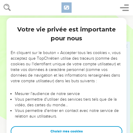
les Israélites n’aient un roi. Il y eut Béla, fils de Beor ; le nom
de sa ville était Dinhaba.
44
Segond 21
Béla mourut et Jobab, fils de Zérach, de Botsra, devint roi
à sa place.
Votre vie privée est importante
1 Chroniques
1
45
Jobab mourut et Husham, du pays des Thémanites, devint
pour nous
roi à sa place.
46
Husham mourut et Hadad, fils de Bedad, devint roi à sa
En cliquant sur le bouton « Accepter tous les cookies », vous
acceptez que TopChrétien utilise des traceurs (comme des
place. C'est lui qui battit les Madianites dans la campagne de
cookies ou l'identifiant unique de votre compte utilisateur) et
Moab. Le nom de sa ville était Avith.
traite vos données à caractère personnel (comme vos
47
Hadad mourut et Samla, de Masréka, devint roi à sa place.
données de navigation et les informations renseignées dans
votre compte utilisateur) dans les buts suivants :
48
Samla mourut et Saül, de Rehoboth-Nahar, devint roi à sa
place.
Mesurer l'audience de notre service
Vous permettre d'utiliser des services tiers tels que de la
49
Saül mourut et Baal-Hanan, fils d'Acbor, devint roi à sa
vidéo, des cartes du monde…
place.
Vous permettre d'entrer en contact avec notre service de
50
Baal-Hanan mourut et Hadad devint roi à sa place. Le nom
relation aux utilisateurs.
de sa ville était Pahi et sa femme s’appelait Mehéthabeel ;
elle était la fille de Mathred et la petite-fille de Mézahab.
Choisir mes cookies