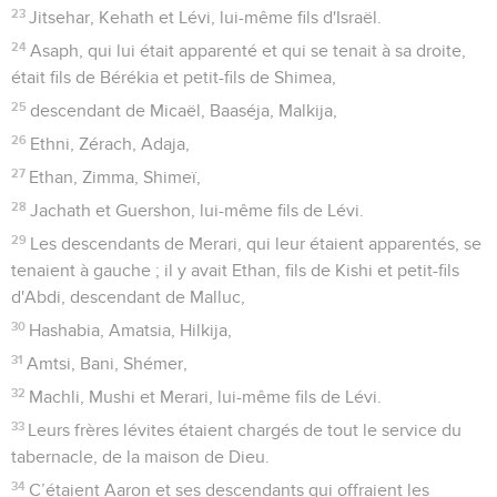
23
Jitsehar, Kehath et Lévi, lui-même fils d'Israël.
24
Asaph, qui lui était apparenté et qui se tenait à sa droite,
était fils de Bérékia et petit-fils de Shimea,
25
descendant de Micaël, Baaséja, Malkija,
26
Ethni, Zérach, Adaja,
27
Ethan, Zimma, Shimeï,
28
Jachath et Guershon, lui-même fils de Lévi.
29
Les descendants de Merari, qui leur étaient apparentés, se
tenaient à gauche ; il y avait Ethan, fils de Kishi et petit-fils
d'Abdi, descendant de Malluc,
30
Hashabia, Amatsia, Hilkija,
31
Amtsi, Bani, Shémer,
32
Machli, Mushi et Merari, lui-même fils de Lévi.
33
Leurs frères lévites étaient chargés de tout le service du
tabernacle, de la maison de Dieu.
34
C’étaient Aaron et ses descendants qui offraient les