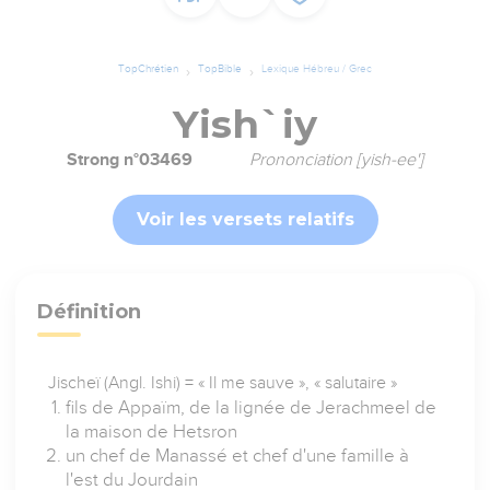
TopChrétien
TopBible
Lexique Hébreu / Grec
Yish`iy
Strong n°03469
Prononciation [yish-ee']
Voir les versets relatifs
Définition
Jischeï (Angl. Ishi) = « Il me sauve », « salutaire »
fils de Appaïm, de la lignée de Jerachmeel de
la maison de Hetsron
un chef de Manassé et chef d'une famille à
l'est du Jourdain