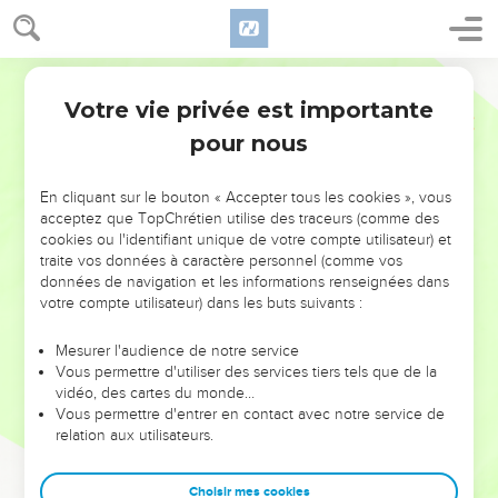
Votre vie privée est importante
pour nous
NE MANQUEZ PAS L’ÉVÉNEMENT
En cliquant sur le bouton « Accepter tous les cookies », vous
DE L’ANNÉE !
acceptez que TopChrétien utilise des traceurs (comme des
cookies ou l'identifiant unique de votre compte utilisateur) et
ET SI LEURS ERREURS POUVAIENT VOUS ÉVITER LES
traite vos données à caractère personnel (comme vos
VOTRES ?
données de navigation et les informations renseignées dans
votre compte utilisateur) dans les buts suivants :
On admire souvent les leaders pour leurs réussites, leur impact,
leur foi ou leur vision. Mais on voit moins les doutes, les erreurs
Mesurer l'audience de notre service
Vous permettre d'utiliser des services tiers tels que de la
et les saisons difficiles qu'ils ont traversés, alors même que ce
vidéo, des cartes du monde…
sont elles qui les ont façonnés.
Vous permettre d'entrer en contact avec notre service de
relation aux utilisateurs.
Dans cette conférence, leaders, entrepreneurs, et responsables
reviennent sur les erreurs marquantes de leur parcours et les
clés pour avancer avec plus de sagesse afin que leurs erreurs
Choisir mes cookies