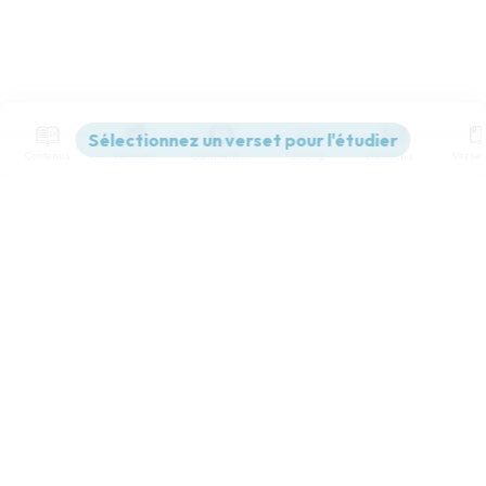
Contenus
Versions
Commentaires
Strong
Dictionnaire
Paramètres de lecture
Afficher les numéros de versets
Mode dyslexique
Désactivé
Simple
Coul
eur
Police d'écriture
Serif
Sans-serif