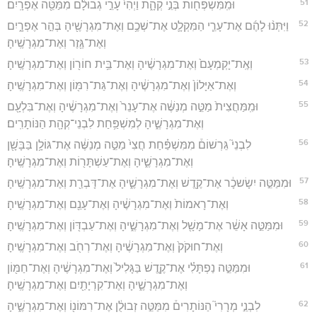
51
וּמִֽמִּשְׁפְּח֖וֹת בְּנֵ֣י קְהָ֑ת וַיְהִי֙ עָרֵ֣י גְבוּלָ֔ם מִמַּטֵּ֖ה אֶפְרָֽיִם׃
52
וַיִּתְּנ֨וּ לָהֶ֜ם אֶת־עָרֵ֧י הַמִּקְלָ֛ט אֶת־שְׁכֶ֥ם וְאֶת־מִגְרָשֶׁ֖יהָ בְּהַ֣ר אֶפְרָ֑יִם
וְאֶת־גֶּ֖זֶר וְאֶת־מִגְרָשֶֽׁיהָ׃
53
וְאֶֽת־יָקְמְעָם֙ וְאֶת־מִגְרָשֶׁ֔יהָ וְאֶת־בֵּ֥ית חוֹר֖וֹן וְאֶת־מִגְרָשֶֽׁיהָ׃
54
וְאֶת־אַיָּלוֹן֙ וְאֶת־מִגְרָשֶׁ֔יהָ וְאֶת־גַּת־רִמּ֖וֹן וְאֶת־מִגְרָשֶֽׁיהָ׃
55
וּמִֽמַּחֲצִית֙ מַטֵּ֣ה מְנַשֶּׁ֔ה אֶת־עָנֵר֙ וְאֶת־מִגְרָשֶׁ֔יהָ וְאֶת־בִּלְעָ֖ם
וְאֶת־מִגְרָשֶׁ֑יהָ לְמִשְׁפַּ֥חַת לִבְנֵי־קְהָ֖ת הַנּוֹתָרִֽים׃
56
לִבְנֵי֮ גֵּרְשׁוֹם֒ מִמִּשְׁפַּ֗חַת חֲצִי֙ מַטֵּ֣ה מְנַשֶּׁ֔ה אֶת־גּוֹלָ֥ן בַּבָּשָׁ֖ן
וְאֶת־מִגְרָשֶׁ֑יהָ וְאֶת־עַשְׁתָּר֖וֹת וְאֶת־מִגְרָשֶֽׁיהָ׃
57
וּמִמַּטֵּ֣ה יִשָׂשכָ֔ר אֶת־קֶ֖דֶשׁ וְאֶת־מִגְרָשֶׁ֑יהָ אֶת־דָּבְרַ֖ת וְאֶת־מִגְרָשֶֽׁיהָ׃
58
וְאֶת־רָאמוֹת֙ וְאֶת־מִגְרָשֶׁ֔יהָ וְאֶת־עָנֵ֖ם וְאֶת־מִגְרָשֶֽׁיהָ׃
59
וּמִמַּטֵּ֣ה אָשֵׁ֔ר אֶת־מָשָׁ֖ל וְאֶת־מִגְרָשֶׁ֑יהָ וְאֶת־עַבְדּ֖וֹן וְאֶת־מִגְרָשֶֽׁיהָ׃
60
וְאֶת־חוּקֹק֙ וְאֶת־מִגְרָשֶׁ֔יהָ וְאֶת־רְחֹ֖ב וְאֶת־מִגְרָשֶֽׁיהָ׃
61
וּמִמַּטֵּ֣ה נַפְתָּלִ֗י אֶת־קֶ֤דֶשׁ בַּגָּלִיל֙ וְאֶת־מִגְרָשֶׁ֔יהָ וְאֶת־חַמּ֖וֹן
וְאֶת־מִגְרָשֶׁ֑יהָ וְאֶת־קִרְיָתַ֖יִם וְאֶת־מִגְרָשֶֽׁיהָ׃
62
לִבְנֵ֣י מְרָרִי֮ הַנּוֹתָרִים֒ מִמַּטֵּ֣ה זְבוּלֻ֔ן אֶת־רִמּוֹנ֖וֹ וְאֶת־מִגְרָשֶׁ֑יהָ