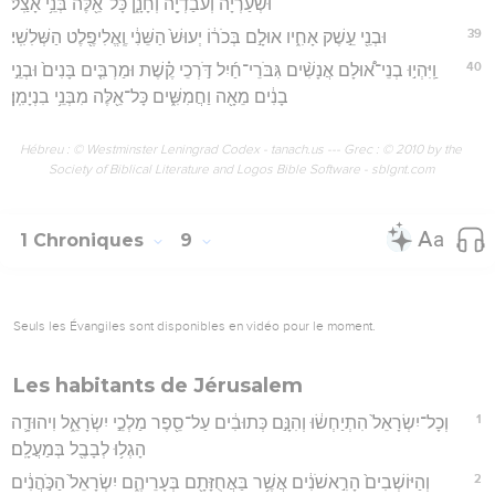
וּשְׁעַרְיָ֔ה וְעֹבַדְיָ֖ה וְחָנָ֑ן כָּל־אֵ֖לֶּה בְּנֵ֥י אָצַֽל׃
39
וּבְנֵ֖י עֵ֣שֶׁק אָחִ֑יו אוּלָ֣ם בְּכֹר֔וֹ יְעוּשׁ֙ הַשֵּׁנִ֔י וֶֽאֱלִיפֶ֖לֶט הַשְּׁלִשִֽׁי׃
40
וַֽיִּהְי֣וּ בְנֵי־א֠וּלָם אֲנָשִׁ֨ים גִּבֹּרֵי־חַ֜יִל דֹּ֣רְכֵי קֶ֗שֶׁת וּמַרְבִּ֤ים בָּנִים֙ וּבְנֵ֣י
בָנִ֔ים מֵאָ֖ה וַחֲמִשִּׁ֑ים כָּל־אֵ֖לֶּה מִבְּנֵ֥י בִנְיָמִֽן׃
Hébreu : © Westminster Leningrad Codex - tanach.us --- Grec : © 2010 by the
Society of Biblical Literature and Logos Bible Software - sblgnt.com
1 Chroniques
9
Seuls les Évangiles sont disponibles en vidéo pour le moment.
Les habitants de Jérusalem
1
וְכָל־יִשְׂרָאֵל֙ הִתְיַחְשׂ֔וּ וְהִנָּ֣ם כְּתוּבִ֔ים עַל־סֵ֖פֶר מַלְכֵ֣י יִשְׂרָאֵ֑ל וִיהוּדָ֛ה
הָגְל֥וּ לְבָבֶ֖ל בְּמַעֲלָֽם׃
2
וְהַיּוֹשְׁבִים֙ הָרִ֣אשֹׁנִ֔ים אֲשֶׁ֥ר בַּאֲחֻזָּתָ֖ם בְּעָרֵיהֶ֑ם יִשְׂרָאֵל֙ הַכֹּ֣הֲנִ֔ים