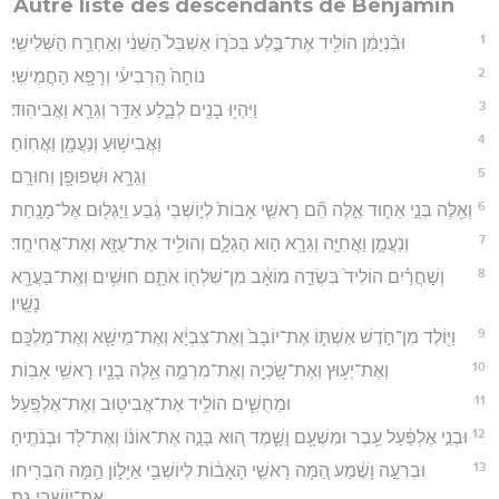
Autre liste des descendants de Benjamin
1
וּבִ֨נְיָמִ֔ן הוֹלִ֖יד אֶת־בֶּ֣לַע בְּכֹר֑וֹ אַשְׁבֵּל֙ הַשֵּׁנִ֔י וְאַחְרַ֖ח הַשְּׁלִישִֽׁי׃
2
נוֹחָה֙ הָֽרְבִיעִ֔י וְרָפָ֖א הַחֲמִישִֽׁי׃
3
וַיִּהְי֥וּ בָנִ֖ים לְבָ֑לַע אַדָּ֥ר וְגֵרָ֖א וַאֲבִיהֽוּד׃
4
וַאֲבִישׁ֥וּעַ וְנַעֲמָ֖ן וַאֲחֽוֹחַ׃
5
וְגֵרָ֥א וּשְׁפוּפָ֖ן וְחוּרָֽם׃
6
וְאֵ֖לֶּה בְּנֵ֣י אֵח֑וּד אֵ֣לֶּה הֵ֞ם רָאשֵׁ֤י אָבוֹת֙ לְי֣וֹשְׁבֵי גֶ֔בַע וַיַּגְל֖וּם אֶל־מָנָֽחַת׃
7
וְנַעֲמָ֧ן וַאֲחִיָּ֛ה וְגֵרָ֖א ה֣וּא הֶגְלָ֑ם וְהוֹלִ֥יד אֶת־עֻזָּ֖א וְאֶת־אֲחִיחֻֽד׃
8
וְשַׁחֲרַ֗יִם הוֹלִיד֙ בִּשְׂדֵ֣ה מוֹאָ֔ב מִן־שִׁלְח֖וֹ אֹתָ֑ם חוּשִׁ֥ים וְאֶֽת־בַּעֲרָ֖א
נָשָֽׁיו׃
9
וַיּ֖וֹלֶד מִן־חֹ֣דֶשׁ אִשְׁתּ֑וֹ אֶת־יוֹבָב֙ וְאֶת־צִבְיָ֔א וְאֶת־מֵישָׁ֖א וְאֶת־מַלְכָּֽם׃
10
וְאֶת־יְע֥וּץ וְאֶת־שָֽׂכְיָ֖ה וְאֶת־מִרְמָ֑ה אֵ֥לֶּה בָנָ֖יו רָאשֵׁ֥י אָבֽוֹת׃
11
וּמֵחֻשִׁ֛ים הוֹלִ֥יד אֶת־אֲבִיט֖וּב וְאֶת־אֶלְפָּֽעַל׃
12
וּבְנֵ֣י אֶלְפַּ֔עַל עֵ֥בֶר וּמִשְׁעָ֖ם וָשָׁ֑מֶד ה֚וּא בָּנָ֣ה אֶת־אוֹנ֔וֹ וְאֶת־לֹ֖ד וּבְנֹתֶֽיהָ׃
13
וּבְרִעָ֣ה וָשֶׁ֔מַע הֵ֚מָּה רָאשֵׁ֣י הָאָב֔וֹת לְיוֹשְׁבֵ֖י אַיָּל֑וֹן הֵ֥מָּה הִבְרִ֖יחוּ
אֶת־י֥וֹשְׁבֵי גַֽת׃