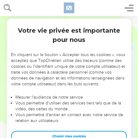
43
וּבְנֵ֖י חֶבְר֑וֹן קֹ֥רַח וְתַפֻּ֖חַ וְרֶ֥קֶם וָשָֽׁמַע׃
44
וְשֶׁ֣מַע הוֹלִ֔יד אֶת־רַ֖חַם אֲבִ֣י יָרְקֳעָ֑ם וְרֶ֖קֶם הוֹלִ֥יד אֶת־שַׁמָּֽי׃
Hébreu / Grec - Texte original
45
וּבֶן־שַׁמַּ֖י מָע֑וֹן וּמָע֖וֹן אֲבִ֥י בֵֽית־צֽוּר׃
Votre vie privée est importante
1 Chroniques
2
46
וְעֵיפָה֙ פִּילֶ֣גֶשׁ כָּלֵ֔ב יָֽלְדָ֛ה אֶת־חָרָ֥ן וְאֶת־מוֹצָ֖א וְאֶת־גָּזֵ֑ז וְחָרָ֖ן הֹלִ֥יד
pour nous
אֶת־גָּזֵֽז׃
47
וּבְנֵ֖י יָהְדָּ֑י רֶ֧גֶם וְיוֹתָ֛ם וְגֵישָׁ֥ן וָפֶ֖לֶט וְעֵיפָ֥ה וָשָֽׁעַף׃
En cliquant sur le bouton « Accepter tous les cookies », vous
48
פִּלֶ֤גֶשׁ כָּלֵב֙ מַעֲכָ֔ה יָ֥לַד שֶׁ֖בֶר וְאֶֽת־תִּרְחֲנָֽה׃
acceptez que TopChrétien utilise des traceurs (comme des
cookies ou l'identifiant unique de votre compte utilisateur) et
49
וַתֵּ֗לֶד שַׁ֚עַף אֲבִ֣י מַדְמַנָּ֔ה אֶת־שְׁוָ֛א אֲבִ֥י מַכְבֵּנָ֖ה וַאֲבִ֣י גִבְעָ֑א
traite vos données à caractère personnel (comme vos
וּבַת־כָּלֵ֖ב עַכְסָֽה׃
données de navigation et les informations renseignées dans
50
votre compte utilisateur) dans les buts suivants :
אֵ֤לֶּה הָיוּ֙ בְּנֵ֣י כָלֵ֔ב בֶּן־ח֖וּר בְּכ֣וֹר אֶפְרָ֑תָה שׁוֹבָ֕ל אֲבִ֖י קִרְיַ֥ת יְעָרִֽים׃
51
שַׂלְמָא֙ אֲבִ֣י בֵֽית־לָ֔חֶם חָרֵ֖ף אֲבִ֥י בֵית־גָּדֵֽר׃
Mesurer l'audience de notre service
52
וַיִּהְי֤וּ בָנִים֙ לְשׁוֹבָ֔ל אֲבִ֖י קִרְיַ֣ת יְעָרִ֑ים הָרֹאֶ֖ה חֲצִ֥י הַמְּנֻחֽוֹת׃
Vous permettre d'utiliser des services tiers tels que de la
vidéo, des cartes du monde…
53
וּמִשְׁפְּחוֹת֙ קִרְיַ֣ת יְעָרִ֔ים הַיִּתְרִי֙ וְהַפּוּתִ֔י וְהַשֻּׁמָתִ֖י וְהַמִּשְׁרָעִ֑י מֵאֵ֗לֶּה
Vous permettre d'entrer en contact avec notre service de
יָצְאוּ֙ הַצָּ֣רְעָתִ֔י וְהָאֶשְׁתָּ֖אֻֽלִֽי׃
relation aux utilisateurs.
54
בְּנֵ֣י שַׂלְמָ֗א בֵּ֥ית לֶ֙חֶם֙ וּנְט֣וֹפָתִ֔י עַטְר֖וֹת בֵּ֣ית יוֹאָ֑ב וַחֲצִ֥י הַמָּנַחְתִּ֖י
הַצָּרְעִֽי׃
Choisir mes cookies