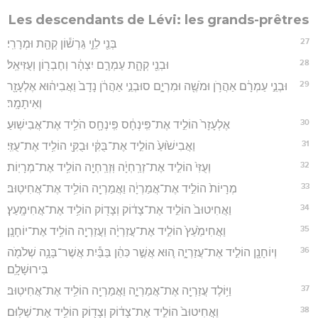
Les descendants de Lévi: les grands-prêtres
27
בְּנֵ֖י לֵוִ֑י גֵּרְשׁ֕וֹן קְהָ֖ת וּמְרָרִֽי׃
28
וּבְנֵ֖י קְהָ֑ת עַמְרָ֣ם יִצְהָ֔ר וְחֶבְר֖וֹן וְעֻזִּיאֵֽל׃
29
וּבְנֵ֣י עַמְרָ֔ם אַהֲרֹ֥ן וּמֹשֶׁ֖ה וּמִרְיָ֑ם סוּבְנֵ֣י אַהֲרֹ֔ן נָדָב֙ וַאֲבִיה֔וּא אֶלְעָזָ֖ר
וְאִיתָמָֽר׃
30
אֶלְעָזָר֙ הוֹלִ֣יד אֶת־פִּֽינְחָ֔ס פִּֽינְחָ֖ס הֹלִ֥יד אֶת־אֲבִישֽׁוּעַ׃
31
וַאֲבִישׁ֙וּעַ֙ הוֹלִ֣יד אֶת־בֻּקִּ֔י וּבֻקִּ֖י הוֹלִ֥יד אֶת־עֻזִּֽי׃
32
וְעֻזִּי֙ הוֹלִ֣יד אֶת־זְרַֽחְיָ֔ה וּֽזְרַֽחְיָ֖ה הוֹלִ֥יד אֶת־מְרָיֽוֹת׃
33
מְרָיוֹת֙ הוֹלִ֣יד אֶת־אֲמַרְיָ֔ה וַאֲמַרְיָ֖ה הוֹלִ֥יד אֶת־אֲחִיטֽוּב׃
34
וַאֲחִיטוּב֙ הוֹלִ֣יד אֶת־צָד֔וֹק וְצָד֖וֹק הוֹלִ֥יד אֶת־אֲחִימָֽעַץ׃
35
וַאֲחִימַ֙עַץ֙ הוֹלִ֣יד אֶת־עֲזַרְיָ֔ה וַעֲזַרְיָ֖ה הוֹלִ֥יד אֶת־יוֹחָנָֽן׃
36
וְיוֹחָנָ֖ן הוֹלִ֣יד אֶת־עֲזַרְיָ֑ה ה֚וּא אֲשֶׁ֣ר כִּהֵ֔ן בַּבַּ֕יִת אֲשֶׁר־בָּנָ֥ה שְׁלֹמֹ֖ה
בִּירוּשָׁלִָֽם׃
37
וַיּ֥וֹלֶד עֲזַרְיָ֖ה אֶת־אֲמַרְיָ֑ה וַאֲמַרְיָ֖ה הוֹלִ֥יד אֶת־אֲחִיטֽוּב׃
38
וַאֲחִיטוּב֙ הוֹלִ֣יד אֶת־צָד֔וֹק וְצָד֖וֹק הוֹלִ֥יד אֶת־שַׁלּֽוּם׃