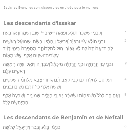
Seuls les Évangiles sont disponibles en vidéo pour le moment.
Les descendants d'Issakar
1
וְלִבְנֵ֣י יִשָׂשכָ֗ר תּוֹלָ֧ע וּפוּאָ֛ה *ישיב **יָשׁ֥וּב וְשִׁמְר֖וֹן אַרְבָּעָֽה׃
2
וּבְנֵ֣י תוֹלָ֗ע עֻזִּ֡י וּרְפָיָ֡ה וִֽ֠ירִיאֵל וְיַחְמַ֨י וְיִבְשָׂ֜ם וּשְׁמוּאֵ֗ל רָאשִׁ֤ים
לְבֵית־אֲבוֹתָם֙ לְתוֹלָ֔ע גִּבּ֥וֹרֵי חַ֖יִל לְתֹלְדוֹתָ֑ם מִסְפָּרָם֙ בִּימֵ֣י דָוִ֔יד
עֶשְׂרִֽים־וּשְׁנַ֥יִם אֶ֖לֶף וְשֵׁ֥שׁ מֵאֽוֹת׃
3
וּבְנֵ֥י עֻזִּ֖י יִֽזְרַֽחְיָ֑ה וּבְנֵ֣י יִֽזְרַֽחְיָ֗ה מִֽיכָאֵ֡ל וְ֠עֹבַדְיָה וְיוֹאֵ֧ל יִשִּׁיָּ֛ה חֲמִשָּׁ֖ה
רָאשִׁ֥ים כֻּלָּֽם׃
4
וַעֲלֵיהֶ֨ם לְתֹלְדוֹתָ֜ם לְבֵ֣ית אֲבוֹתָ֗ם גְּדוּדֵי֙ צְבָ֣א מִלְחָמָ֔ה שְׁלֹשִׁ֥ים
וְשִׁשָּׁ֖ה אָ֑לֶף כִּֽי־הִרְבּ֥וּ נָשִׁ֖ים וּבָנִֽים׃
5
וַאֲחֵיהֶ֗ם לְכֹל֙ מִשְׁפְּח֣וֹת יִשָׂשכָ֔ר גִּבּוֹרֵ֖י חֲיָלִ֑ים שְׁמוֹנִ֤ים וְשִׁבְעָה֙ אֶ֔לֶף
הִתְיַחְשָׂ֖ם לַכֹּֽל׃
Les descendants de Benjamin et de Neftali
6
בִּנְיָמִ֗ן בֶּ֧לַע וָבֶ֛כֶר וִידִֽיעֲאֵ֖ל שְׁלֹשָֽׁה׃