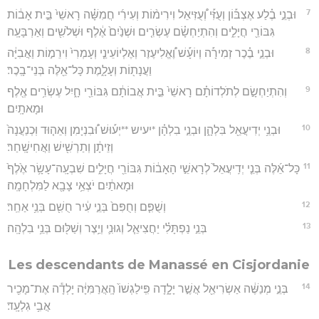
7
וּבְנֵ֣י בֶ֗לַע אֶצְבּ֡וֹן וְעֻזִּ֡י וְ֠עֻזִּיאֵל וִירִימ֨וֹת וְעִירִ֜י חֲמִשָּׁ֗ה רָאשֵׁי֙ בֵּ֣ית אָב֔וֹת
גִּבּוֹרֵ֖י חֲיָלִ֑ים וְהִתְיַחְשָׂ֗ם עֶשְׂרִ֤ים וּשְׁנַ֙יִם֙ אֶ֔לֶף וּשְׁלֹשִׁ֖ים וְאַרְבָּעָֽה׃
8
וּבְנֵ֣י בֶ֗כֶר זְמִירָ֡ה וְיוֹעָ֡שׁ וֶ֠אֱלִיעֶזֶר וְאֶלְיוֹעֵינַ֤י וְעָמְרִי֙ וִירֵמ֣וֹת וַאֲבִיָּ֔ה
וַעֲנָת֖וֹת וְעָלָ֑מֶת כָּל־אֵ֖לֶּה בְּנֵי־בָֽכֶר׃
9
וְהִתְיַחְשָׂ֣ם לְתֹלְדוֹתָ֗ם רָאשֵׁי֙ בֵּ֣ית אֲבוֹתָ֔ם גִּבּוֹרֵ֖י חָ֑יִל עֶשְׂרִ֥ים אֶ֖לֶף
וּמָאתָֽיִם׃
10
וּבְנֵ֥י יְדִיעֲאֵ֖ל בִּלְהָ֑ן וּבְנֵ֣י בִלְהָ֗ן *יעיש **יְע֡וּשׁ וּ֠בִנְיָמִן וְאֵה֤וּד וּֽכְנַעֲנָה֙
וְזֵיתָ֔ן וְתַרְשִׁ֖ישׁ וַאֲחִישָֽׁחַר׃
11
כָּל־אֵ֜לֶּה בְּנֵ֤י יְדִֽיעֲאֵל֙ לְרָאשֵׁ֣י הָאָב֔וֹת גִּבּוֹרֵ֖י חֲיָלִ֑ים שִׁבְעָֽה־עָשָׂ֥ר אֶ֙לֶף֙
וּמָאתַ֔יִם יֹצְאֵ֥י צָבָ֖א לַמִּלְחָמָֽה׃
12
וְשֻׁפִּ֤ם וְחֻפִּם֙ בְּנֵ֣י עִ֔יר חֻשִׁ֖ם בְּנֵ֥י אַחֵֽר׃
13
בְּנֵ֣י נַפְתָּלִ֗י יַחֲצִיאֵ֧ל וְגוּנִ֛י וְיֵ֥צֶר וְשַׁלּ֖וּם בְּנֵ֥י בִלְהָֽה׃
Les descendants de Manassé en Cisjordanie
14
בְּנֵ֣י מְנַשֶּׁ֔ה אַשְׂרִיאֵ֖ל אֲשֶׁ֣ר יָלָ֑דָה פִּֽילַגְשׁוֹ֙ הָֽאֲרַמִּיָּ֔ה יָלְדָ֕ה אֶת־מָכִ֖יר
אֲבִ֥י גִלְעָֽד׃