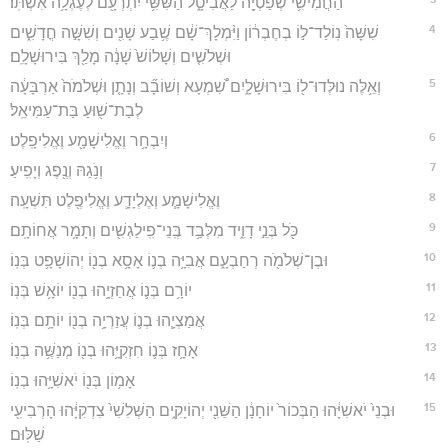
הַחֲמִישִׁ֥י שְׁפַטְיָ֖ה לַאֲבִיטָ֑ל הַשִּׁשִּׁ֥י יִתְרְעָ֖ם לְעֶגְלָ֥ה אִשְׁתּֽוֹ׃
4
שִׁשָּׁה֙ נֽוֹלַד־ל֣וֹ בְחֶבְר֔וֹן וַיִּ֨מְלָךְ־שָׁ֔ם שֶׁ֥בַע שָׁנִ֖ים וְשִׁשָּׁ֣ה חֳדָשִׁ֑ים
וּשְׁלֹשִׁ֤ים וְשָׁלוֹשׁ֙ שָׁנָ֔ה מָלַ֖ךְ בִּירוּשָׁלִָֽם׃
5
וְאֵ֥לֶּה נוּלְּדוּ־ל֖וֹ בִּירוּשָׁלָ֑יִם שִׁ֠מְעָא וְשׁוֹבָ֞ב וְנָתָ֤ן וּשְׁלֹמֹה֙ אַרְבָּעָ֔ה
לְבַת־שׁ֖וּעַ בַּת־עַמִּיאֵֽל׃
6
וְיִבְחָ֥ר וֶאֱלִישָׁמָ֖ע וֶאֱלִיפָֽלֶט׃
7
וְנֹ֥גַהּ וְנֶ֖פֶג וְיָפִֽיעַ׃
8
וֶאֱלִישָׁמָ֧ע וְאֶלְיָדָ֛ע וֶאֱלִיפֶ֖לֶט תִּשְׁעָֽה׃
9
כֹּ֖ל בְּנֵ֣י דָוִ֑יד מִלְּבַ֥ד בְּֽנֵי־פִֽילַגְשִׁ֖ים וְתָמָ֥ר אֲחוֹתָֽם׃
10
וּבֶן־שְׁלֹמֹ֖ה רְחַבְעָ֑ם אֲבִיָּ֥ה בְנ֛וֹ אָסָ֥א בְנ֖וֹ יְהוֹשָׁפָ֥ט בְּנֽוֹ׃
11
יוֹרָ֥ם בְּנ֛וֹ אֲחַזְיָ֥הוּ בְנ֖וֹ יוֹאָ֥שׁ בְּנֽוֹ׃
12
אֲמַצְיָ֧הוּ בְנ֛וֹ עֲזַרְיָ֥ה בְנ֖וֹ יוֹתָ֥ם בְּנֽוֹ׃
13
אָחָ֥ז בְּנ֛וֹ חִזְקִיָּ֥הוּ בְנ֖וֹ מְנַשֶּׁ֥ה בְנֽוֹ׃
14
אָמ֥וֹן בְּנ֖וֹ יֹאשִׁיָּ֥הוּ בְנֽוֹ׃
15
וּבְנֵי֙ יֹאשִׁיָּ֔הוּ הַבְּכוֹר֙ יוֹחָנָ֔ן הַשֵּׁנִ֖י יְהוֹיָקִ֑ים הַשְּׁלִשִׁי֙ צִדְקִיָּ֔הוּ הָרְבִיעִ֖י
שַׁלּֽוּם׃