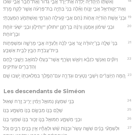
18
וְאִשְׁתּ֣וֹ הַיְהֻדִיָּ֗ה יָלְדָ֞ה אֶת־יֶ֨רֶד אֲבִ֤י גְדוֹר֙ וְאֶת־חֶ֙בֶר֙ אֲבִ֣י שׂוֹכ֔וֹ
וְאֶת־יְקֽוּתִיאֵ֖ל אֲבִ֣י זָנ֑וֹחַ וְאֵ֗לֶּה בְּנֵי֙ בִּתְיָ֣ה בַת־פַּרְעֹ֔ה אֲשֶׁ֥ר לָקַ֖ח מָֽרֶד׃
19
וּבְנֵי֙ אֵ֣שֶׁת הֽוֹדִיָּ֔ה אֲח֣וֹת נַ֔חַם אֲבִ֥י קְעִילָ֖ה הַגַּרְמִ֑י וְאֶשְׁתְּמֹ֖עַ הַמַּעֲכָתִֽי׃
20
וּבְנֵ֣י שִׁימ֔וֹן אַמְנ֣וֹן וְרִנָּ֔ה בֶּן־חָנָ֖ן *ותולון **וְתִיל֑וֹן וּבְנֵ֣י יִשְׁעִ֔י זוֹחֵ֖ת
וּבֶן־זוֹחֵֽת׃
21
בְּנֵי֙ שֵׁלָ֣ה בֶן־יְהוּדָ֔ה עֵ֚ר אֲבִ֣י לֵכָ֔ה וְלַעְדָּ֖ה אֲבִ֣י מָרֵשָׁ֑ה וּמִשְׁפְּח֛וֹת
בֵּית־עֲבֹדַ֥ת הַבֻּ֖ץ לְבֵ֥ית אַשְׁבֵּֽעַ׃
22
וְיוֹקִ֞ים וְאַנְשֵׁ֣י כֹזֵבָ֗א וְיוֹאָ֧שׁ וְשָׂרָ֛ף אֲשֶׁר־בָּעֲל֥וּ לְמוֹאָ֖ב וְיָשֻׁ֣בִי לָ֑חֶם
וְהַדְּבָרִ֖ים עַתִּיקִֽים׃
23
הֵ֚מָּה הַיּ֣וֹצְרִ֔ים וְיֹשְׁבֵ֥י נְטָעִ֖ים וּגְדֵרָ֑ה עִם־הַמֶּ֥לֶךְ בִּמְלַאכְתּ֖וֹ יָ֥שְׁבוּ שָֽׁם׃
Les descendants de Siméon
24
בְּנֵ֖י שִׁמְע֑וֹן נְמוּאֵ֣ל וְיָמִ֔ין יָרִ֖יב זֶ֥רַח שָׁאֽוּל׃
25
שַׁלֻּ֥ם בְּנ֛וֹ מִבְשָׂ֥ם בְּנ֖וֹ מִשְׁמָ֥ע בְּנֽוֹ׃
26
וּבְנֵ֖י מִשְׁמָ֑ע חַמּוּאֵ֥ל בְּנ֛וֹ זַכּ֥וּר בְּנ֖וֹ שִׁמְעִ֥י בְנֽוֹ׃
27
וּלְשִׁמְעִ֞י בָּנִ֨ים שִׁשָּׁ֤ה עָשָׂר֙ וּבָנ֣וֹת שֵׁ֔שׁ וּלְאֶחָ֕יו אֵ֖ין בָּנִ֣ים רַבִּ֑ים וְכֹל֙