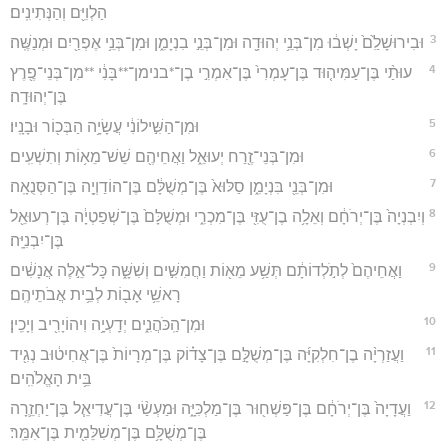
הַלְוִיִּ֖ם וְהַנְּתִינִֽים׃
3
וּבִירוּשָׁלִַ֙ם֙ יָשְׁב֔וּ מִן־בְּנֵ֥י יְהוּדָ֖ה וּמִן־בְּנֵ֣י בִנְיָמִ֑ן וּמִן־בְּנֵ֥י אֶפְרַ֖יִם וּמְנַשֶּֽׁה׃
4
עוּתַ֨י בֶּן־עַמִּיה֤וּד בֶּן־עָמְרִי֙ בֶּן־אִמְרִ֣י בֶן־*בנימן־**בָּנִ֔י **מִן־בְּנֵי־פֶ֖רֶץ
בֶּן־יְהוּדָֽה׃
5
וּמִן־הַשִּׁ֣ילוֹנִ֔י עֲשָׂיָ֥ה הַבְּכ֖וֹר וּבָנָֽיו׃
6
וּמִן־בְּנֵי־זֶ֖רַח יְעוּאֵ֑ל וַאֲחֵיהֶ֖ם שֵׁשׁ־מֵא֥וֹת וְתִשְׁעִֽים׃
7
וּמִן־בְּנֵ֖י בִּנְיָמִ֑ן סַלּוּא֙ בֶּן־מְשֻׁלָּ֔ם בֶּן־הוֹדַוְיָ֖ה בֶּן־הַסְּנֻאָֽה׃
8
וְיִבְנְיָה֙ בֶּן־יְרֹחָ֔ם וְאֵלָ֥ה בֶן־עֻזִּ֖י בֶּן־מִכְרִ֑י וּמְשֻׁלָּם֙ בֶּן־שְׁפַטְיָ֔ה בֶּן־רְעוּאֵ֖ל
בֶּן־יִבְנִיָּֽה׃
9
וַאֲחֵיהֶם֙ לְתֹ֣לְדוֹתָ֔ם תְּשַׁ֥ע מֵא֖וֹת וַחֲמִשִּׁ֣ים וְשִׁשָּׁ֑ה כָּל־אֵ֣לֶּה אֲנָשִׁ֔ים
רָאשֵׁ֥י אָב֖וֹת לְבֵ֥ית אֲבֹתֵיהֶֽם׃
10
וּמִן־הַֽכֹּהֲנִ֑ים יְדַֽעְיָ֥ה וִיהוֹיָרִ֖יב וְיָכִֽין׃
11
וַעֲזַרְיָ֨ה בֶן־חִלְקִיָּ֜ה בֶּן־מְשֻׁלָּ֣ם בֶּן־צָד֗וֹק בֶּן־מְרָיוֹת֙ בֶּן־אֲחִיט֔וּב נְגִ֖יד
בֵּ֥ית הָאֱלֹהִֽים׃
12
וַעֲדָיָה֙ בֶּן־יְרֹחָ֔ם בֶּן־פַּשְׁח֖וּר בֶּן־מַלְכִּיָּ֑ה וּמַעְשַׂ֨י בֶּן־עֲדִיאֵ֧ל בֶּן־יַחְזֵ֛רָה
בֶּן־מְשֻׁלָּ֥ם בֶּן־מְשִׁלֵּמִ֖ית בֶּן־אִמֵּֽר׃