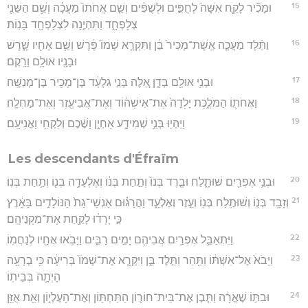
15
וּמָכִ֞יר לָקַ֤ח אִשָּׁה֙ לְחֻפִּ֣ים וּלְשֻׁפִּ֔ים וְשֵׁ֤ם אֲחֹתוֹ֙ מַעֲכָ֔ה וְשֵׁ֥ם הַשֵּׁנִ֖י
צְלָפְחָ֑ד וַתִּהְיֶ֥נָה לִצְלָפְחָ֖ד בָּנֽוֹת׃
16
וַתֵּ֨לֶד מַעֲכָ֤ה אֵֽשֶׁת־מָכִיר֙ בֵּ֔ן וַתִּקְרָ֤א שְׁמוֹ֙ פֶּ֔רֶשׁ וְשֵׁ֥ם אָחִ֖יו שָׁ֑רֶשׁ
וּבָנָ֖יו אוּלָ֥ם וָרָֽקֶם׃
17
וּבְנֵ֥י אוּלָ֖ם בְּדָ֑ן אֵ֚לֶּה בְּנֵ֣י גִלְעָ֔ד בֶּן־מָכִ֖יר בֶּן־מְנַשֶּֽׁה׃
18
וַאֲחֹת֖וֹ הַמֹּלֶ֑כֶת יָלְדָה֙ אֶת־אִישְׁה֔וֹד וְאֶת־אֲבִיעֶ֖זֶר וְאֶת־מַחְלָֽה׃
19
וַיִּהְי֖וּ בְּנֵ֣י שְׁמִידָ֑ע אַחְיָ֣ן וָשֶׁ֔כֶם וְלִקְחִ֖י וַאֲנִיעָֽם׃
Les descendants d'Éfraïm
20
וּבְנֵ֥י אֶפְרַ֖יִם שׁוּתָ֑לַח וּבֶ֤רֶד בְּנוֹ֙ וְתַ֣חַת בְּנ֔וֹ וְאֶלְעָדָ֥ה בְנ֖וֹ וְתַ֥חַת בְּנֽוֹ׃
21
וְזָבָ֥ד בְּנ֛וֹ וְשׁוּתֶ֥לַח בְּנ֖וֹ וְעֵ֣זֶר וְאֶלְעָ֑ד וַהֲרָג֗וּם אַנְשֵׁי־גַת֙ הַנּוֹלָדִ֣ים בָּאָ֔רֶץ
כִּ֣י יָרְד֔וּ לָקַ֖חַת אֶת־מִקְנֵיהֶֽם׃
22
וַיִּתְאַבֵּ֛ל אֶפְרַ֥יִם אֲבִיהֶ֖ם יָמִ֣ים רַבִּ֑ים וַיָּבֹ֥אוּ אֶחָ֖יו לְנַחֲמֽוֹ׃
23
וַיָּבֹא֙ אֶל־אִשְׁתּ֔וֹ וַתַּ֖הַר וַתֵּ֣לֶד בֵּ֑ן וַיִּקְרָ֤א אֶת־שְׁמוֹ֙ בְּרִיעָ֔ה כִּ֥י בְרָעָ֖ה
הָיְתָ֥ה בְּבֵיתֽוֹ׃
24
וּבִתּ֣וֹ שֶׁאֱרָ֔ה וַתִּ֧בֶן אֶת־בֵּית־חוֹר֛וֹן הַתַּחְתּ֖וֹן וְאֶת־הָעֶלְי֑וֹן וְאֵ֖ת אֻזֵּ֥ן