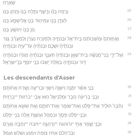
שֶׁאֱרָֽה׃
25
וְרֶ֣פַח בְּנ֗וֹ וְרֶ֧שֶׁף וְתֶ֛לַח בְּנ֖וֹ וְתַ֥חַן בְּנֽוֹ׃
26
לַעְדָּ֥ן בְּנ֛וֹ עַמִּיה֥וּד בְּנ֖וֹ אֱלִישָׁמָ֥ע בְּנֽוֹ׃
27
נ֥וֹן בְּנ֖וֹ יְהוֹשֻׁ֥עַ בְּנֽוֹ׃
28
וַאֲחֻזָּתָם֙ וּמֹ֣שְׁבוֹתָ֔ם בֵּֽית־אֵ֖ל וּבְנֹתֶ֑יהָ וְלַמִּזְרָ֣ח נַעֲרָ֔ן וְלַֽמַּעֲרָ֗ב גֶּ֤זֶר
וּבְנֹתֶ֙יהָ֙ וּשְׁכֶ֣ם וּבְנֹתֶ֔יהָ עַד־עַיָּ֖ה וּבְנֹתֶֽיהָ׃
29
וְעַל־יְדֵ֣י בְנֵי־מְנַשֶּׁ֗ה בֵּית־שְׁאָ֤ן וּבְנֹתֶ֙יהָ֙ תַּעְנַ֣ךְ וּבְנֹתֶ֔יהָ מְגִדּ֥וֹ וּבְנוֹתֶ֖יהָ
דּ֣וֹר וּבְנוֹתֶ֑יהָ בְּאֵ֙לֶּה֙ יָשְׁב֔וּ בְּנֵ֥י יוֹסֵ֖ף בֶּן־יִשְׂרָאֵֽל׃
Les descendants d'Asser
30
בְּנֵ֣י אָשֵׁ֗ר יִמְנָ֧ה וְיִשְׁוָ֛ה וְיִשְׁוִ֥י וּבְרִיעָ֖ה וְשֶׂ֥רַח אֲחוֹתָֽם׃
31
וּבְנֵ֣י בְרִיעָ֔ה חֶ֖בֶר וּמַלְכִּיאֵ֑ל ה֖וּא אֲבִ֥י *ברזות **בִרְזָֽיִת׃
32
וְחֶ֙בֶר֙ הוֹלִ֣יד אֶת־יַפְלֵ֔ט וְאֶת־שׁוֹמֵ֖ר וְאֶת־חוֹתָ֑ם וְאֵ֖ת שׁוּעָ֥א אֲחוֹתָֽם׃
33
וּבְנֵ֣י יַפְלֵ֔ט פָּסַ֥ךְ וּבִמְהָ֖ל וְעַשְׁוָ֑ת אֵ֖לֶּה בְּנֵ֥י יַפְלֵֽט׃
34
וּבְנֵ֖י שָׁ֑מֶר אֲחִ֥י *ורוהגה **וְרָהְגָּ֖ה *יחבה **וְחֻבָּ֥ה וַאֲרָֽם׃
35
וּבֶן־הֵ֖לֶם אָחִ֑יו צוֹפַ֥ח וְיִמְנָ֖ע וְשֵׁ֥לֶשׁ וְעָמָֽל׃