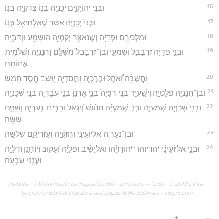
16
וּבְנֵ֖י יְהוֹיָקִ֑ים יְכָנְיָ֥ה בְנ֖וֹ צִדְקִיָּ֥ה בְנֽוֹ׃
17
וּבְנֵי֙ יְכָנְיָ֣ה אַסִּ֔ר שְׁאַלְתִּיאֵ֖ל בְּנֽוֹ׃
18
וּמַלְכִּירָ֥ם וּפְדָיָ֖ה וְשֶׁנְאַצַּ֑ר יְקַמְיָ֥ה הוֹשָׁמָ֖ע וּנְדַבְיָֽה׃
19
וּבְנֵ֣י פְדָיָ֔ה זְרֻבָּבֶ֖ל וְשִׁמְעִ֑י וּבֶן־זְרֻבָּבֶל֙ מְשֻׁלָּ֣ם וַחֲנַנְיָ֔ה וּשְׁלֹמִ֖ית
אֲחוֹתָֽם׃
20
וַחֲשֻׁבָ֡ה וָ֠אֹהֶל וּבֶרֶכְיָ֧ה וַֽחֲסַדְיָ֛ה י֥וּשַׁב חֶ֖סֶד חָמֵֽשׁ׃
21
וּבֶן־חֲנַנְיָ֖ה פְּלַטְיָ֣ה וִישַֽׁעְיָ֑ה בְּנֵ֤י רְפָיָה֙ בְּנֵ֣י אַרְנָ֔ן בְּנֵ֥י עֹבַדְיָ֖ה בְּנֵ֥י שְׁכַנְיָֽה׃
22
וּבְנֵ֥י שְׁכַנְיָ֖ה שְׁמַעְיָ֑ה וּבְנֵ֣י שְׁמַעְיָ֗ה חַטּ֡וּשׁ וְ֠יִגְאָל וּבָרִ֧יחַ וּנְעַרְיָ֛ה וְשָׁפָ֖ט
שִׁשָּֽׁה׃
23
וּבֶן־נְעַרְיָ֗ה אֶלְיוֹעֵינַ֧י וְחִזְקִיָּ֛ה וְעַזְרִיקָ֖ם שְׁלֹשָֽׁה׃
24
וּבְנֵ֣י אֶלְיוֹעֵינַ֗י *הדיוהו **הוֹדַוְיָ֡הוּ וְאֶלְיָשִׁ֡יב וּפְלָיָ֡ה וְ֠עַקּוּב וְיוֹחָנָ֧ן וּדְלָיָ֛ה
וַעֲנָ֖נִי שִׁבְעָֽה׃
Hébreu : © Westminster Leningrad Codex - tanach.us --- Grec : © 2010 by the
Society of Biblical Literature and Logos Bible Software - sblgnt.com