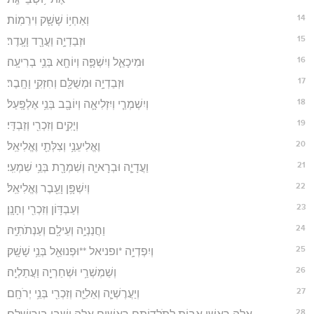
14
וְאַחְי֥וֹ שָׁשָׁ֖ק וִירֵמֽוֹת׃
15
וּזְבַדְיָ֥ה וַעֲרָ֖ד וָעָֽדֶר׃
16
וּמִיכָאֵ֧ל וְיִשְׁפָּ֛ה וְיוֹחָ֖א בְּנֵ֥י בְרִיעָֽה׃
17
וּזְבַדְיָ֥ה וּמְשֻׁלָּ֖ם וְחִזְקִ֥י וָחָֽבֶר׃
18
וְיִשְׁמְרַ֧י וְיִזְלִיאָ֛ה וְיוֹבָ֖ב בְּנֵ֥י אֶלְפָּֽעַל׃
19
וְיָקִ֥ים וְזִכְרִ֖י וְזַבְדִּֽי׃
20
וֶאֱלִיעֵנַ֥י וְצִלְּתַ֖י וֶאֱלִיאֵֽל׃
21
וַעֲדָיָ֧ה וּבְרָאיָ֛ה וְשִׁמְרָ֖ת בְּנֵ֥י שִׁמְעִֽי׃
22
וְיִשְׁפָּ֥ן וָעֵ֖בֶר וֶאֱלִיאֵֽל׃
23
וְעַבְדּ֥וֹן וְזִכְרִ֖י וְחָנָֽן׃
24
וַחֲנַנְיָ֥ה וְעֵילָ֖ם וְעַנְתֹתִיָּֽה׃
25
וְיִפְדְיָ֥ה *ופניאל **וּפְנוּאֵ֖ל בְּנֵ֥י שָׁשָֽׁק׃
26
וְשַׁמְשְׁרַ֥י וּשְׁחַרְיָ֖ה וַעֲתַלְיָֽה׃
27
וְיַעֲרֶשְׁיָ֧ה וְאֵלִיָּ֛ה וְזִכְרִ֖י בְּנֵ֥י יְרֹחָֽם׃
28