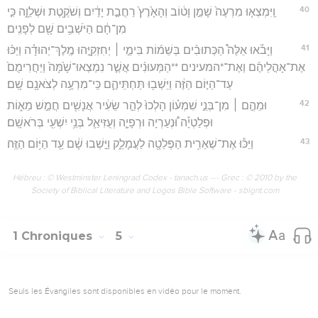
40
וַֽיִּמְצְא֤וּ מִרְעֶה֙ שָׁמֵ֣ן וָט֔וֹב וְהָאָ֙רֶץ֙ רַחֲבַ֣ת יָדַ֔יִם וְשֹׁקֶ֖טֶת וּשְׁלֵוָ֑ה כִּ֣י
מִן־חָ֔ם הַיֹּשְׁבִ֥ים שָׁ֖ם לְפָנִֽים׃
41
וַיָּבֹ֡אוּ אֵלֶּה֩ הַכְּתוּבִ֨ים בְּשֵׁמ֜וֹת בִּימֵ֣י ׀ יְחִזְקִיָּ֣הוּ מֶֽלֶךְ־יְהוּדָ֗ה וַיַּכּ֨וּ
אֶת־אָהֳלֵיהֶ֜ם וְאֶת־*המעינים **הַמְּעוּנִ֨ים אֲשֶׁ֤ר נִמְצְאוּ־שָׁ֙מָּה֙ וַיַּחֲרִימֻם֙
עַד־הַיּ֣וֹם הַזֶּ֔ה וַיֵּשְׁב֖וּ תַּחְתֵּיהֶ֑ם כִּֽי־מִרְעֶ֥ה לְצֹאנָ֖ם שָֽׁם׃
42
וּמֵהֶ֣ם ׀ מִן־בְּנֵ֣י שִׁמְע֗וֹן הָלְכוּ֙ לְהַ֣ר שֵׂעִ֔יר אֲנָשִׁ֖ים חֲמֵ֣שׁ מֵא֑וֹת
וּפְלַטְיָ֡ה וּ֠נְעַרְיָה וּרְפָיָ֧ה וְעֻזִּיאֵ֛ל בְּנֵ֥י יִשְׁעִ֖י בְּרֹאשָֽׁם׃
43
וַיַּכּ֕וּ אֶת־שְׁאֵרִ֥ית הַפְּלֵטָ֖ה לַעֲמָלֵ֑ק וַיֵּ֣שְׁבוּ שָׁ֔ם עַ֖ד הַיּ֥וֹם הַזֶּֽה׃
Hébreu : © Westminster Leningrad Codex - tanach.us --- Grec : © 2010 by the
Society of Biblical Literature and Logos Bible Software - sblgnt.com
1 Chroniques
5
Seuls les Évangiles sont disponibles en vidéo pour le moment.