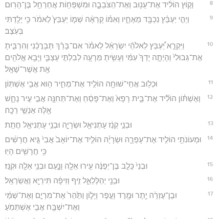
8
וְק֣וֹץ הוֹלִ֔יד אֶת־עָנ֖וּב וְאֶת־הַצֹּבֵבָ֑ה וּמִשְׁפְּח֥וֹת אֲחַרְחֵ֖ל בֶּן־הָרֽוּם׃
9
וַיְהִ֣י יַעְבֵּ֔ץ נִכְבָּ֖ד מֵאֶחָ֑יו וְאִמּ֗וֹ קָרְאָ֨ה שְׁמ֤וֹ יַעְבֵּץ֙ לֵאמֹ֔ר כִּ֥י יָלַ֖דְתִּי
בְּעֹֽצֶב׃
10
וַיִּקְרָ֣א יַ֠עְבֵּץ לֵאלֹהֵ֨י יִשְׂרָאֵ֜ל לֵאמֹ֗ר אִם־בָּרֵ֨ךְ תְּבָרֲכֵ֜נִי וְהִרְבִּ֤יתָ
אֶת־גְּבוּלִי֙ וְהָיְתָ֤ה יָדְךָ֙ עִמִּ֔י וְעָשִׂ֥יתָ מֵּרָעָ֖ה לְבִלְתִּ֣י עָצְבִּ֑י וַיָּבֵ֥א אֱלֹהִ֖ים
אֵ֥ת אֲשֶׁר־שָׁאָֽל׃
11
וּכְל֥וּב אֲחִֽי־שׁוּחָ֖ה הוֹלִ֣יד אֶת־מְחִ֑יר ה֖וּא אֲבִ֥י אֶשְׁתּֽוֹן׃
12
וְאֶשְׁתּ֗וֹן הוֹלִ֞יד אֶת־בֵּ֤ית רָפָא֙ וְאֶת־פָּסֵ֔חַ וְאֶת־תְּחִנָּ֖ה אֲבִ֣י עִ֣יר נָחָ֑שׁ
אֵ֖לֶּה אַנְשֵׁ֥י רֵכָֽה׃
13
וּבְנֵ֣י קְנַ֔ז עָתְנִיאֵ֖ל וּשְׂרָיָ֑ה וּבְנֵ֥י עָתְנִיאֵ֖ל חֲתַֽת׃
14
וּמְעוֹנֹתַ֖י הוֹלִ֣יד אֶת־עָפְרָ֑ה וּשְׂרָיָ֗ה הוֹלִ֤יד אֶת־יוֹאָב֙ אֲבִי֙ גֵּ֣יא חֲרָשִׁ֔ים
כִּ֥י חֲרָשִׁ֖ים הָיֽוּ׃
15
וּבְנֵי֙ כָּלֵ֣ב בֶּן־יְפֻנֶּ֔ה עִ֥ירוּ אֵלָ֖ה וָנָ֑עַם וּבְנֵ֥י אֵלָ֖ה וּקְנַֽז׃
16
וּבְנֵ֖י יְהַלֶּלְאֵ֑ל זִ֣יף וְזִיפָ֔ה תִּירְיָ֖א וַאֲשַׂרְאֵֽל׃
17
וּבֶן־עֶזְרָ֔ה יֶ֥תֶר וּמֶ֖רֶד וְעֵ֣פֶר וְיָל֑וֹן וַתַּ֙הַר֙ אֶת־מִרְיָ֣ם וְאֶת־שַׁמַּ֔י
וְאֶת־יִשְׁבָּ֖ח אֲבִ֥י אֶשְׁתְּמֹֽעַ׃