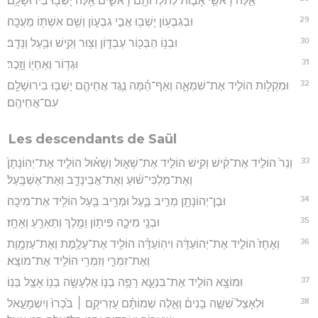
אֵ֣לֶּה רָאשֵׁ֥י אָב֛וֹת לְתֹלְדוֹתָ֖ם רָאשִׁ֑ים אֵ֖לֶּה יָשְׁב֥וּ בִירוּשָׁלִָֽם׃
29
וּבְגִבְע֥וֹן יָשְׁב֖וּ אֲבִ֣י גִבְע֑וֹן וְשֵׁ֥ם אִשְׁתּ֖וֹ מַעֲכָֽה׃
30
וּבְנ֥וֹ הַבְּכ֖וֹר עַבְדּ֑וֹן וְצ֥וּר וְקִ֖ישׁ וּבַ֥עַל וְנָדָֽב׃
31
וּגְד֥וֹר וְאַחְי֖וֹ וָזָֽכֶר׃
32
וּמִקְל֖וֹת הוֹלִ֣יד אֶת־שִׁמְאָ֑ה וְאַף־הֵ֗מָּה נֶ֧גֶד אֲחֵיהֶ֛ם יָשְׁב֥וּ בִירוּשָׁלִַ֖ם
עִם־אֲחֵיהֶֽם׃
Les descendants de Saül
33
וְנֵר֙ הוֹלִ֣יד אֶת־קִ֔ישׁ וְקִ֖ישׁ הוֹלִ֣יד אֶת־שָׁא֑וּל וְשָׁא֗וּל הוֹלִ֤יד אֶת־יְהֽוֹנָתָן֙
וְאֶת־מַלְכִּי־שׁ֔וּעַ וְאֶת־אֲבִֽינָדָ֖ב וְאֶת־אֶשְׁבָּֽעַל׃
34
וּבֶן־יְהוֹנָתָ֖ן מְרִ֣יב בָּ֑עַל וּמְרִ֥יב בַּ֖עַל הוֹלִ֥יד אֶת־מִיכָֽה׃
35
וּבְנֵ֖י מִיכָ֑ה פִּית֥וֹן וָמֶ֖לֶךְ וְתַאְרֵ֥עַ וְאָחָֽז׃
36
וְאָחָז֙ הוֹלִ֣יד אֶת־יְהוֹעַדָּ֔ה וִיהֽוֹעַדָּ֗ה הוֹלִ֛יד אֶת־עָלֶ֥מֶת וְאֶת־עַזְמָ֖וֶת
וְאֶת־זִמְרִ֑י וְזִמְרִ֖י הוֹלִ֥יד אֶת־מוֹצָֽא׃
37
וּמוֹצָ֖א הוֹלִ֣יד אֶת־בִּנְעָ֑א רָפָ֥ה בְנ֛וֹ אֶלְעָשָׂ֥ה בְנ֖וֹ אָצֵ֥ל בְּנֽוֹ׃
38
וּלְאָצֵל֮ שִׁשָּׁ֣ה בָנִים֒ וְאֵ֣לֶּה שְׁמוֹתָ֗ם עַזְרִיקָ֥ם ׀ בֹּ֙כְרוּ֙ וְיִשְׁמָעֵ֣אל