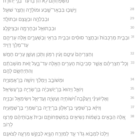
מִשְׁפַּחְתָּ֔ם לֹ֥א הִרְבּ֖וּ עַד־בְּנֵ֥י יְהוּדָֽה׃
28
וַיֵּֽשְׁב֛וּ בִּבְאֵֽר־שֶׁ֥בַע וּמוֹלָדָ֖ה וַחֲצַ֥ר שׁוּעָֽל׃
29
וּבְבִלְהָ֥ה וּבְעֶ֖צֶם וּבְתוֹלָֽד׃
30
וּבִבְתוּאֵ֥ל וּבְחָרְמָ֖ה וּבְצִֽיקְלָֽג׃
31
וּבְבֵ֤ית מַרְכָּבוֹת֙ וּבַחֲצַ֣ר סוּסִ֔ים וּבְבֵ֥ית בִּרְאִ֖י וּֽבְשַׁעֲרָ֑יִם אֵ֥לֶּה עָרֵיהֶ֖ם
עַד־מְלֹ֥ךְ דָּוִֽיד׃
32
וְחַצְרֵיהֶם֙ עֵיטָ֣ם וָעַ֔יִן רִמּ֥וֹן וְתֹ֖כֶן וְעָשָׁ֑ן עָרִ֖ים חָמֵֽשׁ׃
33
וְכָל־חַצְרֵיהֶ֗ם אֲשֶׁ֧ר סְבִיב֛וֹת הֶעָרִ֥ים הָאֵ֖לֶּה עַד־בָּ֑עַל זֹ֚את מוֹשְׁבֹתָ֔ם
וְהִתְיַחְשָׂ֖ם לָהֶֽם׃
34
וּמְשׁוֹבָ֣ב וְיַמְלֵ֔ךְ וְיוֹשָׁ֖ה בֶּן־אֲמַצְיָֽה׃
35
וְיוֹאֵ֑ל וְיֵהוּא֙ בֶּן־י֣וֹשִׁבְיָ֔ה בֶּן־שְׂרָיָ֖ה בֶּן־עֲשִׂיאֵֽל׃
36
וְאֶלְיוֹעֵינַ֡י וְֽיַעֲקֹ֡בָה וִ֠ישׁוֹחָיָה וַעֲשָׂיָ֧ה וַעֲדִיאֵ֛ל וִישִׂימִאֵ֖ל וּבְנָיָֽה׃
37
וְזִיזָ֨א בֶן־שִׁפְעִ֧י בֶן־אַלּ֛וֹן בֶּן־יְדָיָ֥ה בֶן־שִׁמְרִ֖י בֶּן־שְׁמַֽעְיָֽה׃
38
אֵ֚לֶּה הַבָּאִ֣ים בְּשֵׁמ֔וֹת נְשִׂיאִ֖ים בְּמִשְׁפְּחוֹתָ֑ם וּבֵית֙ אֲב֣וֹתֵיהֶ֔ם פָּרְצ֖וּ
לָרֽוֹב׃
39
וַיֵּלְכוּ֙ לִמְב֣וֹא גְדֹ֔ר עַ֖ד לְמִזְרַ֣ח הַגָּ֑יְא לְבַקֵּ֥שׁ מִרְעֶ֖ה לְצֹאנָֽם׃