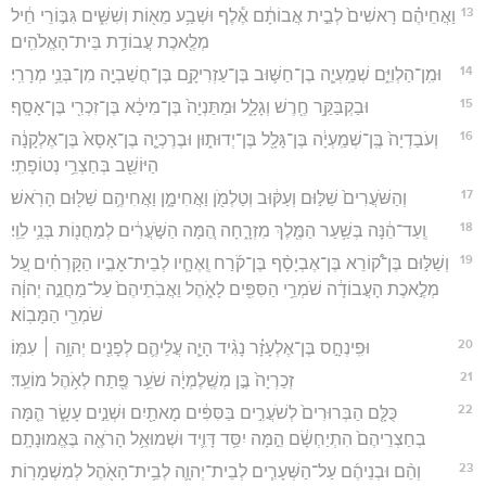
13
וַאֲחֵיהֶ֗ם רָאשִׁים֙ לְבֵ֣ית אֲבוֹתָ֔ם אֶ֕לֶף וּשְׁבַ֥ע מֵא֖וֹת וְשִׁשִּׁ֑ים גִּבּ֣וֹרֵי חֵ֔יל
מְלֶ֖אכֶת עֲבוֹדַ֥ת בֵּית־הָאֱלֹהִֽים׃
14
וּמִֽן־הַלְוִיִּ֑ם שְׁמַֽעְיָ֧ה בֶן־חַשּׁ֛וּב בֶּן־עַזְרִיקָ֥ם בֶּן־חֲשַׁבְיָ֖ה מִן־בְּנֵ֥י מְרָרִֽי׃
15
וּבַקְבַּקַּ֥ר חֶ֖רֶשׁ וְגָלָ֑ל וּמַתַּנְיָה֙ בֶּן־מִיכָ֔א בֶּן־זִכְרִ֖י בֶּן־אָסָֽף׃
16
וְעֹבַדְיָה֙ בֶּֽן־שְׁמַֽעְיָ֔ה בֶּן־גָּלָ֖ל בֶּן־יְדוּת֑וּן וּבֶרֶכְיָ֤ה בֶן־אָסָא֙ בֶּן־אֶלְקָנָ֔ה
הַיּוֹשֵׁ֖ב בְּחַצְרֵ֥י נְטוֹפָתִֽי׃
17
וְהַשֹּׁעֲרִים֙ שַׁלּ֣וּם וְעַקּ֔וּב וְטַלְמֹ֖ן וַאֲחִימָ֑ן וַאֲחִיהֶ֥ם שַׁלּ֖וּם הָרֹֽאשׁ׃
18
וְֽעַד־הֵ֔נָּה בְּשַׁ֥עַר הַמֶּ֖לֶךְ מִזְרָ֑חָה הֵ֚מָּה הַשֹּׁ֣עֲרִ֔ים לְמַחֲנ֖וֹת בְּנֵ֥י לֵוִֽי׃
19
וְשַׁלּ֣וּם בֶּן־ק֠וֹרֵא בֶּן־אֶבְיָסָ֨ף בֶּן־קֹ֜רַח וְֽאֶחָ֧יו לְבֵית־אָבִ֣יו הַקָּרְחִ֗ים עַ֚ל
מְלֶ֣אכֶת הָעֲבוֹדָ֔ה שֹׁמְרֵ֥י הַסִּפִּ֖ים לָאֹ֑הֶל וַאֲבֹֽתֵיהֶם֙ עַל־מַחֲנֵ֣ה יְהוָ֔ה
שֹׁמְרֵ֖י הַמָּבֽוֹא׃
20
וּפִֽינְחָ֣ס בֶּן־אֶלְעָזָ֗ר נָגִ֨יד הָיָ֧ה עֲלֵיהֶ֛ם לְפָנִ֖ים יְהוָ֥ה ׀ עִמּֽוֹ׃
21
זְכַרְיָה֙ בֶּ֣ן מְשֶֽׁלֶמְיָ֔ה שֹׁעֵ֥ר פֶּ֖תַח לְאֹ֥הֶל מוֹעֵֽד׃
22
כֻּלָּ֤ם הַבְּרוּרִים֙ לְשֹׁעֲרִ֣ים בַּסִּפִּ֔ים מָאתַ֖יִם וּשְׁנֵ֣ים עָשָׂ֑ר הֵ֤מָּה
בְחַצְרֵיהֶם֙ הִתְיַחְשָׂ֔ם הֵ֣מָּה יִסַּ֥ד דָּוִ֛יד וּשְׁמוּאֵ֥ל הָרֹאֶ֖ה בֶּאֱמוּנָתָֽם׃
23
וְהֵ֨ם וּבְנֵיהֶ֜ם עַל־הַשְּׁעָרִ֧ים לְבֵית־יְהוָ֛ה לְבֵ֥ית־הָאֹ֖הֶל לְמִשְׁמָרֽוֹת׃