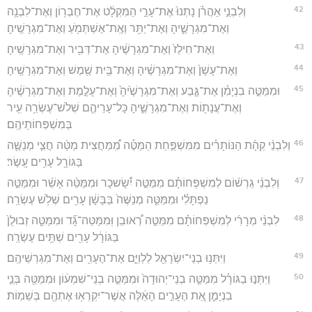
42
וְלִבְנֵ֣י אַהֲרֹ֗ן נָתְנוּ֙ אֶת־עָרֵ֣י הַמִּקְלָ֔ט אֶת־חֶבְר֥וֹן וְאֶת־לִבְנָ֖ה
וְאֶת־מִגְרָשֶׁ֑יהָ וְאֶת־יַתִּ֥ר וְאֶֽת־אֶשְׁתְּמֹ֖עַ וְאֶת־מִגְרָשֶֽׁיהָ׃
43
וְאֶת־חִילֵז֙ וְאֶת־מִגְרָשֶׁ֔יהָ אֶת־דְּבִ֖יר וְאֶת־מִגְרָשֶֽׁיהָ׃
44
וְאֶת־עָשָׁן֙ וְאֶת־מִגְרָשֶׁ֔יהָ וְאֶת־בֵּ֥ית שֶׁ֖מֶשׁ וְאֶת־מִגְרָשֶֽׁיהָ׃
45
וּמִמַּטֵּ֣ה בִנְיָמִ֗ן אֶת־גֶּ֤בַע וְאֶת־מִגְרָשֶׁ֙יהָ֙ וְאֶת־עָלֶ֣מֶת וְאֶת־מִגְרָשֶׁ֔יהָ
וְאֶת־עֲנָת֖וֹת וְאֶת־מִגְרָשֶׁ֑יהָ כָּל־עָרֵיהֶ֛ם שְׁלֹשׁ־עֶשְׂרֵ֥ה עִ֖יר
בְּמִשְׁפְּחוֹתֵיהֶֽם׃
46
וְלִבְנֵ֨י קְהָ֜ת הַנּוֹתָרִ֗ים מִמִּשְׁפַּ֣חַת הַמַּטֶּ֡ה מִֽ֠מַּחֲצִית מַטֵּ֨ה חֲצִ֧י מְנַשֶּׁ֛ה
בַּגּוֹרָ֖ל עָרִ֥ים עָֽשֶׂר׃
47
וְלִבְנֵ֨י גֵרְשׁ֜וֹם לְמִשְׁפְּחוֹתָ֗ם מִמַּטֵּ֣ה יִ֠שָׂשכָר וּמִמַּטֵּ֨ה אָשֵׁ֜ר וּמִמַּטֵּ֣ה
נַפְתָּלִ֗י וּמִמַּטֵּ֤ה מְנַשֶּׁה֙ בַּבָּשָׁ֔ן עָרִ֖ים שְׁלֹ֥שׁ עֶשְׂרֵֽה׃
48
לִבְנֵ֨י מְרָרִ֜י לְמִשְׁפְּחוֹתָ֗ם מִמַּטֵּ֣ה רְ֠אוּבֵן וּֽמִמַּטֵּה־גָ֞ד וּמִמַּטֵּ֤ה זְבוּלֻן֙
בַּגּוֹרָ֔ל עָרִ֖ים שְׁתֵּ֥ים עֶשְׂרֵֽה׃
49
וַיִּתְּנ֥וּ בְנֵי־יִשְׂרָאֵ֖ל לַלְוִיִּ֑ם אֶת־הֶעָרִ֖ים וְאֶת־מִגְרְשֵׁיהֶֽם׃
50
וַיִּתְּנ֣וּ בַגּוֹרָ֗ל מִמַּטֵּ֤ה בְנֵי־יְהוּדָה֙ וּמִמַּטֵּ֣ה בְנֵי־שִׁמְע֔וֹן וּמִמַּטֵּ֖ה בְּנֵ֣י
בִנְיָמִ֑ן אֵ֚ת הֶעָרִ֣ים הָאֵ֔לֶּה אֲשֶׁר־יִקְרְא֥וּ אֶתְהֶ֖ם בְּשֵׁמֽוֹת׃