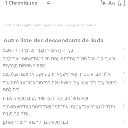
1 Chroniques
4
Seuls les Évangiles sont disponibles en vidéo pour le moment.
Autre liste des descendants de Juda
1
בְּנֵ֖י יְהוּדָ֑ה פֶּ֧רֶץ חֶצְר֛וֹן וְכַרְמִ֖י וְח֥וּר וְשׁוֹבָֽל׃
2
וּרְאָיָ֤ה בֶן־שׁוֹבָל֙ הוֹלִ֣יד אֶת־יַ֔חַת וְיַ֣חַת הֹלִ֔יד אֶת־אֲחוּמַ֖י וְאֶת־לָ֑הַד
אֵ֖לֶּה מִשְׁפְּח֥וֹת הַצָּֽרְעָתִֽי׃
3
וְאֵ֙לֶּה֙ אֲבִ֣י עֵיטָ֔ם יִזְרְעֶ֥אל וְיִשְׁמָ֖א וְיִדְבָּ֑שׁ וְשֵׁ֥ם אֲחוֹתָ֖ם הַצְלֶלְפּֽוֹנִי׃
4
וּפְנוּאֵל֙ אֲבִ֣י גְדֹ֔ר וְעֵ֖זֶר אֲבִ֣י חוּשָׁ֑ה אֵ֤לֶּה בְנֵי־חוּר֙ בְּכ֣וֹר אֶפְרָ֔תָה אֲבִ֖י
בֵּ֥ית לָֽחֶם׃
5
וּלְאַשְׁחוּר֙ אֲבִ֣י תְק֔וֹעַ הָי֖וּ שְׁתֵּ֣י נָשִׁ֑ים חֶלְאָ֖ה וְנַעֲרָֽה׃
6
וַתֵּ֨לֶד ל֤וֹ נַעֲרָה֙ אֶת־אֲחֻזָּ֣ם וְאֶת־חֵ֔פֶר וְאֶת־תֵּימְנִ֖י וְאֶת־הָאֲחַשְׁתָּרִ֑י
אֵ֖לֶּה בְּנֵ֥י נַעֲרָֽה׃
7
וּבְנֵ֖י חֶלְאָ֑ה צֶ֥רֶת *יצחר **וְצֹ֖חַר וְאֶתְנָֽן׃