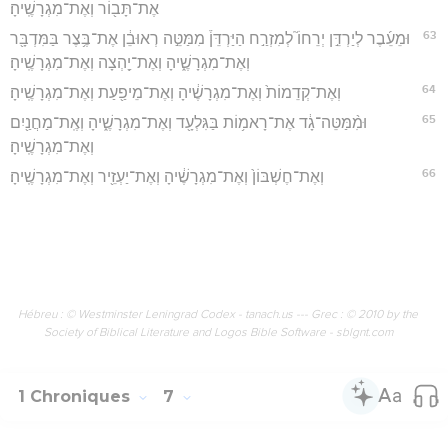
אֶת־תָּב֖וֹר וְאֶת־מִגְרָשֶֽׁיהָ׃
63
וּמֵעֵ֜בֶר לְיַרְדֵּ֣ן יְרֵחוֹ֮ לְמִזְרַ֣ח הַיַּרְדֵּן֒ מִמַּטֵּ֣ה רְאוּבֵ֔ן אֶת־בֶּ֥צֶר בַּמִּדְבָּ֖ר
וְאֶת־מִגְרָשֶׁ֑יהָ וְאֶת־יַ֖הְצָה וְאֶת־מִגְרָשֶֽׁיהָ׃
64
וְאֶת־קְדֵמוֹת֙ וְאֶת־מִגְרָשֶׁ֔יהָ וְאֶת־מֵיפַ֖עַת וְאֶת־מִגְרָשֶֽׁיהָ׃
65
וּמִ֨מַּטֵּה־גָ֔ד אֶת־רָאמ֥וֹת בַּגִּלְעָ֖ד וְאֶת־מִגְרָשֶׁ֑יהָ וְאֶֽת־מַחֲנַ֖יִם
וְאֶת־מִגְרָשֶֽׁיהָ׃
66
וְאֶת־חֶשְׁבּוֹן֙ וְאֶת־מִגְרָשֶׁ֔יהָ וְאֶת־יַעְזֵ֖יר וְאֶת־מִגְרָשֶֽׁיהָ׃
Hébreu : © Westminster Leningrad Codex - tanach.us --- Grec : © 2010 by the
Society of Biblical Literature and Logos Bible Software - sblgnt.com
1 Chroniques
7