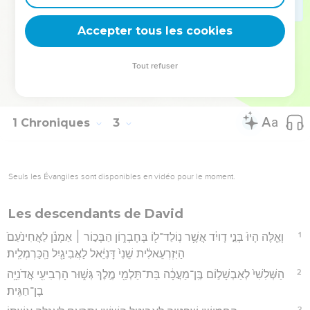
55
וּמִשְׁפְּח֤וֹת סֹפְרִים֙ *ישבו **יֹשְׁבֵ֣י יַעְבֵּ֔ץ תִּרְעָתִ֥ים שִׁמְעָתִ֖ים שׂוּכָתִ֑ים
Accepter tous les cookies
הֵ֚מָּה הַקִּינִ֣ים הַבָּאִ֔ים מֵחַמַּ֖ת אֲבִ֥י בֵית־רֵכָֽב׃
Hébreu : © Westminster Leningrad Codex - tanach.us --- Grec : © 2010 by the
Tout refuser
Society of Biblical Literature and Logos Bible Software - sblgnt.com
1 Chroniques
3
Seuls les Évangiles sont disponibles en vidéo pour le moment.
Les descendants de David
1
וְאֵ֤לֶּה הָיוּ֙ בְּנֵ֣י דָויִ֔ד אֲשֶׁ֥ר נֽוֹלַד־ל֖וֹ בְּחֶבְר֑וֹן הַבְּכ֣וֹר ׀ אַמְנֹ֗ן לַאֲחִינֹ֙עַם֙
הַיִּזְרְעֵאלִ֔ית שֵׁנִי֙ דָּנִיֵּ֔אל לַאֲבִיגַ֖יִל הַֽכַּרְמְלִֽית׃
2
הַשְּׁלִשִׁי֙ לְאַבְשָׁל֣וֹם בֶּֽן־מַעֲכָ֔ה בַּת־תַּלְמַ֖י מֶ֣לֶךְ גְּשׁ֑וּר הָרְבִיעִ֖י אֲדֹנִיָּ֥ה
בֶן־חַגִּֽית׃
3