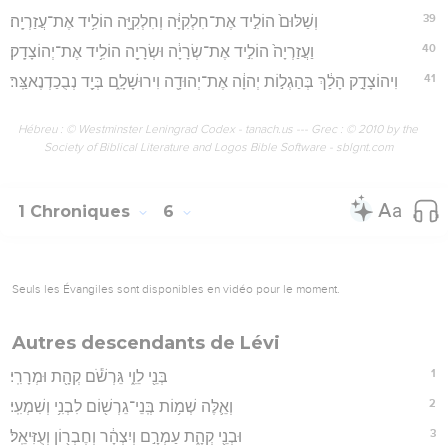
39
וְשַׁלּוּם֙ הוֹלִ֣יד אֶת־חִלְקִיָּ֔ה וְחִלְקִיָּ֖ה הוֹלִ֥יד אֶת־עֲזַרְיָֽה׃
40
וַעֲזַרְיָה֙ הוֹלִ֣יד אֶת־שְׂרָיָ֔ה וּשְׂרָיָ֖ה הוֹלִ֥יד אֶת־יְהוֹצָדָֽק׃
41
וִיהוֹצָדָ֣ק הָלַ֔ךְ בְּהַגְל֣וֹת יְהוָ֔ה אֶת־יְהוּדָ֖ה וִירוּשָׁלִָ֑ם בְּיַ֖ד נְבֻכַדְנֶאצַּֽר׃
Hébreu : © Westminster Leningrad Codex - tanach.us --- Grec : © 2010 by the
Society of Biblical Literature and Logos Bible Software - sblgnt.com
1 Chroniques
6
Seuls les Évangiles sont disponibles en vidéo pour le moment.
Autres descendants de Lévi
1
בְּנֵ֖י לֵוִ֑י גֵּרְשֹׁ֕ם קְהָ֖ת וּמְרָרִֽי׃
2
וְאֵ֛לֶּה שְׁמ֥וֹת בְּֽנֵי־גֵרְשׁ֖וֹם לִבְנִ֥י וְשִׁמְעִֽי׃
3
וּבְנֵ֖י קְהָ֑ת עַמְרָ֣ם וְיִצְהָ֔ר וְחֶבְר֖וֹן וְעֻזִּיאֵֽל׃