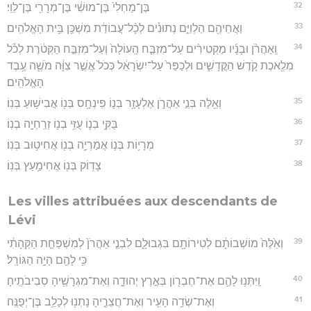
32
בֶּן־מַחְלִי֙ בֶּן־מוּשִׁ֔י בֶּן־מְרָרִ֖י בֶּן־לֵוִֽי׃
33
וַאֲחֵיהֶ֖ם הַלְוִיִּ֑ם נְתוּנִ֕ים לְכָ֨ל־עֲבוֹדַ֔ת מִשְׁכַּ֖ן בֵּ֥ית הָאֱלֹהִֽים׃
34
וְֽאַהֲרֹ֨ן וּבָנָ֜יו מַקְטִירִ֨ים עַל־מִזְבַּ֤ח הָֽעוֹלָה֙ וְעַל־מִזְבַּ֣ח הַקְּטֹ֔רֶת לְכֹ֕ל
מְלֶ֖אכֶת קֹ֣דֶשׁ הַקֳּדָשִׁ֑ים וּלְכַפֵּר֙ עַל־יִשְׂרָאֵ֔ל כְּכֹל֙ אֲשֶׁ֣ר צִוָּ֔ה מֹשֶׁ֖ה עֶ֥בֶד
הָאֱלֹהִֽים׃
35
וְאֵ֖לֶּה בְּנֵ֣י אַהֲרֹ֑ן אֶלְעָזָ֥ר בְּנ֛וֹ פִּֽינְחָ֥ס בְּנ֖וֹ אֲבִישׁ֥וּעַ בְּנֽוֹ׃
36
בֻּקִּ֥י בְנ֛וֹ עֻזִּ֥י בְנ֖וֹ זְרַֽחְיָ֥ה בְנֽוֹ׃
37
מְרָי֥וֹת בְּנ֛וֹ אֲמַרְיָ֥ה בְנ֖וֹ אֲחִיט֥וּב בְּנֽוֹ׃
38
צָד֥וֹק בְּנ֖וֹ אֲחִימַ֥עַץ בְּנֽוֹ׃
Les villes attribuées aux descendants de
Lévi
39
וְאֵ֙לֶּה֙ מוֹשְׁבוֹתָ֔ם לְטִירוֹתָ֖ם בִּגְבוּלָ֑ם לִבְנֵ֤י אַהֲרֹן֙ לְמִשְׁפַּחַ֣ת הַקְּהָתִ֔י
כִּ֥י לָהֶ֖ם הָיָ֥ה הַגּוֹרָֽל׃
40
וַֽיִּתְּנ֥וּ לָהֶ֛ם אֶת־חֶבְר֖וֹן בְּאֶ֣רֶץ יְהוּדָ֑ה וְאֶת־מִגְרָשֶׁ֖יהָ סְבִיבֹתֶֽיהָ׃
41
וְאֶת־שְׂדֵ֥ה הָעִ֖יר וְאֶת־חֲצֵרֶ֑יהָ נָתְנ֖וּ לְכָלֵ֥ב בֶּן־יְפֻנֶּֽה׃