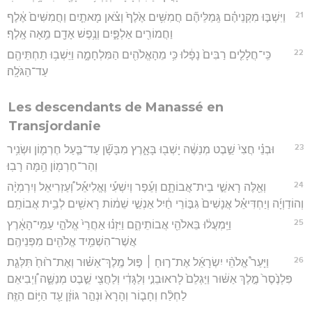
21
וַיִּשְׁבּ֣וּ מִקְנֵיהֶ֗ם גְּֽמַלֵּיהֶ֞ם חֲמִשִּׁ֥ים אֶ֙לֶף֙ וְצֹ֗אן מָאתַ֤יִם וַחֲמִשִּׁים֙ אֶ֔לֶף
וַחֲמוֹרִ֖ים אַלְפָּ֑יִם וְנֶ֥פֶשׁ אָדָ֖ם מֵ֥אָה אָֽלֶף׃
22
כִּֽי־חֲלָלִ֤ים רַבִּים֙ נָפָ֔לוּ כִּ֥י מֵהָאֱלֹהִ֖ים הַמִּלְחָמָ֑ה וַיֵּשְׁב֥וּ תַחְתֵּיהֶ֖ם
עַד־הַגֹּלָֽה׃
Les descendants de Manassé en
Transjordanie
23
וּבְנֵ֗י חֲצִי֙ שֵׁ֣בֶט מְנַשֶּׁ֔ה יָשְׁב֖וּ בָּאָ֑רֶץ מִבָּשָׁ֞ן עַד־בַּ֧עַל חֶרְמ֛וֹן וּשְׂנִ֥יר
וְהַר־חֶרְמ֖וֹן הֵ֥מָּה רָבֽוּ׃
24
וְאֵ֖לֶּה רָאשֵׁ֣י בֵית־אֲבוֹתָ֑ם וְעֵ֡פֶר וְיִשְׁעִ֡י וֶאֱלִיאֵ֡ל וְ֠עַזְרִיאֵל וְיִרְמְיָ֨ה
וְהוֹדַוְיָ֜ה וְיַחְדִּיאֵ֗ל אֲנָשִׁים֙ גִּבּ֣וֹרֵי חַ֔יִל אַנְשֵׁ֣י שֵׁמ֔וֹת רָאשִׁ֖ים לְבֵ֥ית אֲבוֹתָֽם׃
25
וַיִּֽמְעֲל֔וּ בֵּאלֹהֵ֖י אֲבוֹתֵיהֶ֑ם וַיִּזְנ֗וּ אַחֲרֵי֙ אֱלֹהֵ֣י עַמֵּי־הָאָ֔רֶץ
אֲשֶׁר־הִשְׁמִ֥יד אֱלֹהִ֖ים מִפְּנֵיהֶֽם׃
26
וַיָּעַר֩ אֱלֹהֵ֨י יִשְׂרָאֵ֜ל אֶת־ר֣וּחַ ׀ פּ֣וּל מֶֽלֶךְ־אַשּׁ֗וּר וְאֶת־ר֙וּחַ֙ תִּלְּגַ֤ת
פִּלְנֶ֙סֶר֙ מֶ֣לֶךְ אַשּׁ֔וּר וַיַּגְלֵם֙ לָראוּבֵנִ֣י וְלַגָּדִ֔י וְלַחֲצִ֖י שֵׁ֣בֶט מְנַשֶּׁ֑ה וַ֠יְבִיאֵם
לַחְלַ֨ח וְחָב֤וֹר וְהָרָא֙ וּנְהַ֣ר גּוֹזָ֔ן עַ֖ד הַיּ֥וֹם הַזֶּֽה׃