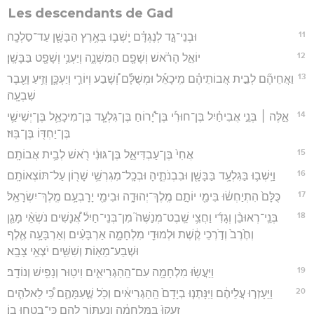
Les descendants de Gad
11
וּבְנֵי־גָ֣ד לְנֶגְדָּ֗ם יָֽשְׁב֛וּ בְּאֶ֥רֶץ הַבָּשָׁ֖ן עַד־סַלְכָֽה׃
12
יוֹאֵ֣ל הָרֹ֔אשׁ וְשָׁפָ֖ם הַמִּשְׁנֶ֑ה וְיַעְנַ֥י וְשָׁפָ֖ט בַּבָּשָֽׁן׃
13
וַאֲחֵיהֶ֞ם לְבֵ֣ית אֲבוֹתֵיהֶ֗ם מִֽיכָאֵ֡ל וּמְשֻׁלָּ֡ם וְ֠שֶׁבַע וְיוֹרַ֧י וְיַעְכָּ֛ן וְזִ֥יעַ וָעֵ֖בֶר
שִׁבְעָֽה׃
14
אֵ֣לֶּה ׀ בְּנֵ֣י אֲבִיחַ֗יִל בֶּן־חוּרִ֡י בֶּן־יָ֠רוֹחַ בֶּן־גִּלְעָ֧ד בֶּן־מִיכָאֵ֛ל בֶּן־יְשִׁישַׁ֥י
בֶּן־יַחְדּ֖וֹ בֶּן־בּֽוּז׃
15
אֲחִי֙ בֶּן־עַבְדִּיאֵ֣ל בֶּן־גּוּנִ֔י רֹ֖אשׁ לְבֵ֥ית אֲבוֹתָֽם׃
16
וַיֵּֽשְׁב֛וּ בַּגִּלְעָ֥ד בַּבָּשָׁ֖ן וּבִבְנֹתֶ֑יהָ וּבְכָֽל־מִגְרְשֵׁ֥י שָׁר֖וֹן עַל־תּוֹצְאוֹתָֽם׃
17
כֻּלָּם֙ הִתְיַחְשׂ֔וּ בִּימֵ֖י יוֹתָ֣ם מֶֽלֶךְ־יְהוּדָ֑ה וּבִימֵ֖י יָרָבְעָ֥ם מֶֽלֶךְ־יִשְׂרָאֵֽל׃
18
בְּנֵֽי־רְאוּבֵ֨ן וְגָדִ֜י וַחֲצִ֥י שֵֽׁבֶט־מְנַשֶּׁה֮ מִן־בְּנֵי־חַיִל֒ אֲ֠נָשִׁים נֹשְׂאֵ֨י מָגֵ֤ן
וְחֶ֙רֶב֙ וְדֹ֣רְכֵי קֶ֔שֶׁת וּלְמוּדֵ֖י מִלְחָמָ֑ה אַרְבָּעִ֨ים וְאַרְבָּעָ֥ה אֶ֛לֶף
וּשְׁבַע־מֵא֥וֹת וְשִׁשִּׁ֖ים יֹצְאֵ֥י צָבָֽא׃
19
וַיַּעֲשׂ֥וּ מִלְחָמָ֖ה עִם־הַֽהַגְרִיאִ֑ים וִיט֥וּר וְנָפִ֖ישׁ וְנוֹדָֽב׃
20
וַיֵּעָזְר֣וּ עֲלֵיהֶ֔ם וַיִּנָּתְנ֤וּ בְיָדָם֙ הַֽהַגְרִיאִ֔ים וְכֹ֖ל שֶׁ֣עִמָּהֶ֑ם כִּ֠י לֵאלֹהִ֤ים
זָעֲקוּ֙ בַּמִּלְחָמָ֔ה וְנַעְתּ֥וֹר לָהֶ֖ם כִּי־בָ֥טְחוּ בֽוֹ׃