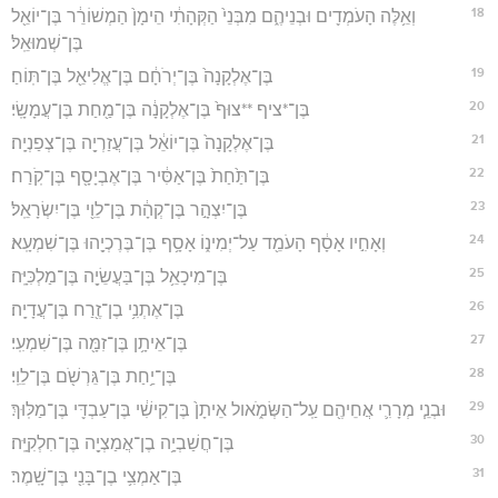
18
וְאֵ֥לֶּה הָעֹמְדִ֖ים וּבְנֵיהֶ֑ם מִבְּנֵי֙ הַקְּהָתִ֔י הֵימָן֙ הַמְשׁוֹרֵ֔ר בֶּן־יוֹאֵ֖ל
בֶּן־שְׁמוּאֵֽל׃
19
בֶּן־אֶלְקָנָה֙ בֶּן־יְרֹחָ֔ם בֶּן־אֱלִיאֵ֖ל בֶּן־תּֽוֹחַ׃
20
בֶּן־*ציף **צוּף֙ בֶּן־אֶלְקָנָ֔ה בֶּן־מַ֖חַת בֶּן־עֲמָשָֽׂי׃
21
בֶּן־אֶלְקָנָה֙ בֶּן־יוֹאֵ֔ל בֶּן־עֲזַרְיָ֖ה בֶּן־צְפַנְיָֽה׃
22
בֶּן־תַּ֙חַת֙ בֶּן־אַסִּ֔יר בֶּן־אֶבְיָסָ֖ף בֶּן־קֹֽרַח׃
23
בֶּן־יִצְהָ֣ר בֶּן־קְהָ֔ת בֶּן־לֵוִ֖י בֶּן־יִשְׂרָאֵֽל׃
24
וְאָחִ֣יו אָסָ֔ף הָעֹמֵ֖ד עַל־יְמִינ֑וֹ אָסָ֥ף בֶּן־בֶּרֶכְיָ֖הוּ בֶּן־שִׁמְעָֽא׃
25
בֶּן־מִיכָאֵ֥ל בֶּן־בַּעֲשֵׂיָ֖ה בֶּן־מַלְכִּיָּֽה׃
26
בֶּן־אֶתְנִ֥י בֶן־זֶ֖רַח בֶּן־עֲדָיָֽה׃
27
בֶּן־אֵיתָ֥ן בֶּן־זִמָּ֖ה בֶּן־שִׁמְעִֽי׃
28
בֶּן־יַ֥חַת בֶּן־גֵּרְשֹׁ֖ם בֶּן־לֵוִֽי׃
29
וּבְנֵ֧י מְרָרִ֛י אֲחֵיהֶ֖ם עַֽל־הַשְּׂמֹ֑אול אֵיתָן֙ בֶּן־קִישִׁ֔י בֶּן־עַבְדִּ֖י בֶּן־מַלּֽוּךְ׃
30
בֶּן־חֲשַׁבְיָ֥ה בֶן־אֲמַצְיָ֖ה בֶּן־חִלְקִיָּֽה׃
31
בֶּן־אַמְצִ֥י בֶן־בָּנִ֖י בֶּן־שָֽׁמֶר׃