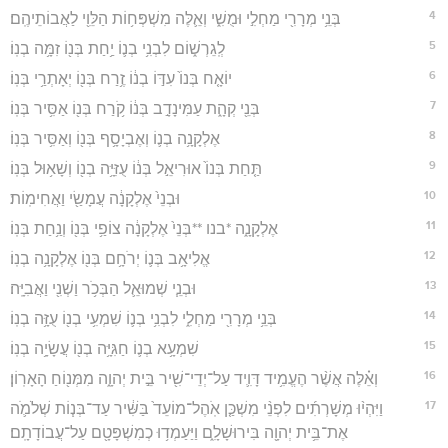
4
בְּנֵ֥י מְרָרִ֖י מַחְלִ֣י וּמֻשִׁ֑י וְאֵ֛לֶּה מִשְׁפְּח֥וֹת הַלֵּוִ֖י לַאֲבוֹתֵיהֶֽם׃
5
לְֽגֵרְשׁ֑וֹם לִבְנִ֥י בְנ֛וֹ יַ֥חַת בְּנ֖וֹ זִמָּ֥ה בְנֽוֹ׃
6
יוֹאָ֤ח בְּנוֹ֙ עִדּ֣וֹ בְנ֔וֹ זֶ֥רַח בְּנ֖וֹ יְאָתְרַ֥י בְּנֽוֹ׃
7
בְּנֵ֖י קְהָ֑ת עַמִּינָדָ֣ב בְּנ֔וֹ קֹ֥רַח בְּנ֖וֹ אַסִּ֥יר בְּנֽוֹ׃
8
אֶלְקָנָ֥ה בְנ֛וֹ וְאֶבְיָסָ֥ף בְּנ֖וֹ וְאַסִּ֥יר בְּנֽוֹ׃
9
תַּ֤חַת בְּנוֹ֙ אוּרִיאֵ֣ל בְּנ֔וֹ עֻזִּיָּ֥ה בְנ֖וֹ וְשָׁא֥וּל בְּנֽוֹ׃
10
וּבְנֵי֙ אֶלְקָנָ֔ה עֲמָשַׂ֖י וַאֲחִימֽוֹת׃
11
אֶלְקָנָ֑ה *בנו **בְּנֵי֙ אֶלְקָנָ֔ה צוֹפַ֥י בְּנ֖וֹ וְנַ֥חַת בְּנֽוֹ׃
12
אֱלִיאָ֥ב בְּנ֛וֹ יְרֹחָ֥ם בְּנ֖וֹ אֶלְקָנָ֥ה בְנֽוֹ׃
13
וּבְנֵ֧י שְׁמוּאֵ֛ל הַבְּכֹ֥ר וַשְׁנִ֖י וַאֲבִיָּֽה׃
14
בְּנֵ֥י מְרָרִ֖י מַחְלִ֑י לִבְנִ֥י בְנ֛וֹ שִׁמְעִ֥י בְנ֖וֹ עֻזָּ֥ה בְנֽוֹ׃
15
שִׁמְעָ֥א בְנ֛וֹ חַגִּיָּ֥ה בְנ֖וֹ עֲשָׂיָ֥ה בְנֽוֹ׃
16
וְאֵ֗לֶּה אֲשֶׁ֨ר הֶעֱמִ֥יד דָּוִ֛יד עַל־יְדֵי־שִׁ֖יר בֵּ֣ית יְהוָ֑ה מִמְּנ֖וֹחַ הָאָרֽוֹן׃
17
וַיִּהְי֨וּ מְשָׁרְתִ֜ים לִפְנֵ֨י מִשְׁכַּ֤ן אֹֽהֶל־מוֹעֵד֙ בַּשִּׁ֔יר עַד־בְּנ֧וֹת שְׁלֹמֹ֛ה
אֶת־בֵּ֥ית יְהוָ֖ה בִּירוּשָׁלִָ֑ם וַיַּעַמְד֥וּ כְמִשְׁפָּטָ֖ם עַל־עֲבוֹדָתָֽם׃