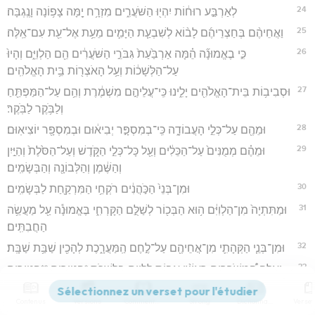
24
לְאַרְבַּ֣ע רוּח֔וֹת יִהְי֖וּ הַשֹּׁעֲרִ֑ים מִזְרָ֥ח יָ֖מָּה צָפ֥וֹנָה וָנֶֽגְבָּה׃
25
וַאֲחֵיהֶ֨ם בְּחַצְרֵיהֶ֜ם לָב֨וֹא לְשִׁבְעַ֧ת הַיָּמִ֛ים מֵעֵ֥ת אֶל־עֵ֖ת עִם־אֵֽלֶּה׃
26
כִּ֣י בֶאֱמוּנָ֞ה הֵ֗מָּה אַרְבַּ֙עַת֙ גִּבֹּרֵ֣י הַשֹּׁעֲרִ֔ים הֵ֖ם הַלְוִיִּ֑ם וְהָיוּ֙
עַל־הַלְּשָׁכ֔וֹת וְעַ֥ל הָאֹצְר֖וֹת בֵּ֥ית הָאֱלֹהִֽים׃
27
וּסְבִיב֥וֹת בֵּית־הָאֱלֹהִ֖ים יָלִ֑ינוּ כִּֽי־עֲלֵיהֶ֣ם מִשְׁמֶ֔רֶת וְהֵ֥ם עַל־הַמַּפְתֵּ֖חַ
וְלַבֹּ֥קֶר לַבֹּֽקֶר׃
28
וּמֵהֶ֖ם עַל־כְּלֵ֣י הָעֲבוֹדָ֑ה כִּֽי־בְמִסְפָּ֣ר יְבִיא֔וּם וּבְמִסְפָּ֖ר יוֹצִיאֽוּם׃
29
וּמֵהֶ֗ם מְמֻנִּים֙ עַל־הַכֵּלִ֔ים וְעַ֖ל כָּל־כְּלֵ֣י הַקֹּ֑דֶשׁ וְעַל־הַסֹּ֙לֶת֙ וְהַיַּ֣יִן
וְהַשֶּׁ֔מֶן וְהַלְּבוֹנָ֖ה וְהַבְּשָׂמִֽים׃
30
וּמִן־בְּנֵי֙ הַכֹּ֣הֲנִ֔ים רֹקְחֵ֥י הַמִּרְקַ֖חַת לַבְּשָׂמִֽים׃
31
וּמַתִּתְיָה֙ מִן־הַלְוִיִּ֔ם ה֥וּא הַבְּכ֖וֹר לְשַׁלֻּ֣ם הַקָּרְחִ֑י בֶּאֱמוּנָ֕ה עַ֖ל מַעֲשֵׂ֥ה
הַחֲבִתִּֽים׃
32
וּמִן־בְּנֵ֧י הַקְּהָתִ֛י מִן־אֲחֵיהֶ֖ם עַל־לֶ֣חֶם הַֽמַּעֲרָ֑כֶת לְהָכִ֖ין שַׁבַּ֥ת שַׁבָּֽת׃
33
וְאֵ֣לֶּה הַ֠מְשֹׁרְרִים רָאשֵׁ֨י אָב֧וֹת לַלְוִיִּ֛ם בַּלְּשָׁכֹ֖ת *פטירים **פְּטוּרִ֑ים
כִּֽי־יוֹמָ֥ם וָלַ֛יְלָה עֲלֵיהֶ֖ם בַּמְּלָאכָֽה׃
Contenus
Versions
Commentaires
Strong
Dictionnaire
34
אֵלֶּה֩ רָאשֵׁ֨י הָאָב֧וֹת לַלְוִיִּ֛ם לְתֹלְדוֹתָ֖ם רָאשִׁ֑ים אֵ֖לֶּה יָשְׁב֥וּ בִירוּשָׁלִָֽם׃