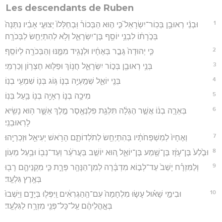
Les descendants de Ruben
1
וּבְנֵ֨י רְאוּבֵ֥ן בְּכֽוֹר־יִשְׂרָאֵל֮ כִּ֣י ה֣וּא הַבְּכוֹר֒ וּֽבְחַלְּלוֹ֙ יְצוּעֵ֣י אָבִ֔יו נִתְּנָה֙
בְּכֹ֣רָת֔וֹ לִבְנֵ֥י יוֹסֵ֖ף בֶּן־יִשְׂרָאֵ֑ל וְלֹ֥א לְהִתְיַחֵ֖שׂ לַבְּכֹרָֽה׃
2
כִּ֤י יְהוּדָה֙ גָּבַ֣ר בְּאֶחָ֔יו וּלְנָגִ֖יד מִמֶּ֑נּוּ וְהַבְּכֹרָ֖ה לְיוֹסֵֽף׃
3
בְּנֵ֥י רְאוּבֵ֖ן בְּכ֣וֹר יִשְׂרָאֵ֑ל חֲנ֥וֹךְ וּפַלּ֖וּא חֶצְר֥וֹן וְכַרְמִֽי׃
4
בְּנֵ֖י יוֹאֵ֑ל שְׁמַֽעְיָ֥ה בְנ֛וֹ גּ֥וֹג בְּנ֖וֹ שִׁמְעִ֥י בְנֽוֹ׃
5
מִיכָ֥ה בְנ֛וֹ רְאָיָ֥ה בְנ֖וֹ בַּ֥עַל בְּנֽוֹ׃
6
בְּאֵרָ֣ה בְנ֔וֹ אֲשֶׁ֣ר הֶגְלָ֔ה תִּלְּגַ֥ת פִּלְנְאֶ֖סֶר מֶ֣לֶךְ אַשֻּׁ֑ר ה֥וּא נָשִׂ֖יא
לָרֽאוּבֵנִֽי׃
7
וְאֶחָיו֙ לְמִשְׁפְּחֹתָ֔יו בְּהִתְיַחֵ֖שׂ לְתֹלְדוֹתָ֑ם הָרֹ֥אשׁ יְעִיאֵ֖ל וּזְכַרְיָֽהוּ׃
8
וּבֶ֙לַע֙ בֶּן־עָזָ֔ז בֶּן־שֶׁ֖מַע בֶּן־יוֹאֵ֑ל ה֚וּא יוֹשֵׁ֣ב בַּעֲרֹעֵ֔ר וְעַד־נְב֖וֹ וּבַ֥עַל מְעֽוֹן׃
9
וְלַמִּזְרָ֗ח יָשַׁב֙ עַד־לְב֣וֹא מִדְבָּ֔רָה לְמִן־הַנָּהָ֖ר פְּרָ֑ת כִּ֧י מִקְנֵיהֶ֛ם רָב֖וּ
בְּאֶ֥רֶץ גִּלְעָֽד׃
10
וּבִימֵ֣י שָׁא֗וּל עָשׂ֤וּ מִלְחָמָה֙ עִם־הַֽהַגְרִאִ֔ים וַֽיִּפְּל֖וּ בְּיָדָ֑ם וַיֵּשְׁבוּ֙
בְּאָ֣הֳלֵיהֶ֔ם עַֽל־כָּל־פְּנֵ֖י מִזְרָ֥ח לַגִּלְעָֽד׃