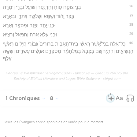
36
בְּנֵ֖י צוֹפָ֑ח ס֧וּחַ וְחַרְנֶ֛פֶר וְשׁוּעָ֖ל וּבֵרִ֥י וְיִמְרָֽה׃
37
בֶּ֣צֶר וָה֗וֹד וְשַׁמָּ֧א וְשִׁלְשָׁ֛ה וְיִתְרָ֖ן וּבְאֵרָֽא׃
38
וּבְנֵ֖י יֶ֑תֶר יְפֻנֶּ֥ה וּפִסְפָּ֖ה וַאְרָֽא׃
39
וּבְנֵ֖י עֻלָּ֑א אָרַ֥ח וְחַנִּיאֵ֖ל וְרִצְיָֽא׃
40
כָּל־אֵ֣לֶּה בְנֵי־אָ֠שֵׁר רָאשֵׁ֨י בֵית־הָאָב֤וֹת בְּרוּרִים֙ גִּבּוֹרֵ֣י חֲיָלִ֔ים רָאשֵׁ֖י
הַנְּשִׂיאִ֑ים וְהִתְיַחְשָׂ֤ם בַּצָּבָא֙ בַּמִּלְחָמָ֔ה מִסְפָּרָ֣ם אֲנָשִׁ֔ים עֶשְׂרִ֥ים וְשִׁשָּׁ֖ה
אָֽלֶף׃
Hébreu : © Westminster Leningrad Codex - tanach.us --- Grec : © 2010 by the
Society of Biblical Literature and Logos Bible Software - sblgnt.com
1 Chroniques
8
Seuls les Évangiles sont disponibles en vidéo pour le moment.