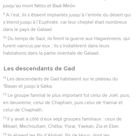
jusqu’au mont Nébo et Baal-Meôn.
9
A l’est, ils s’étaient implantés jusqu’à l’entrée du désert qui
s’étend jusqu’à l’Euphrate, car leur cheptel était nombreux
dans le pays de Galaad.
10
Du temps de Saül, ils firent la guerre aux Hagaréniens, qui
furent vaincus par eux ; ils s’installèrent dans leurs
habitations dans la partie orientale de Galaad.
Les descendants de Gad
11
Les descendants de Gad habitaient sur le plateau du
*Basan et jusqu’à Salka.
12
Le groupe familial le plus important fut celui de Joël, puis,
en deuxième, celui de Chapham, puis celui de Yaenaï et
celui de Chaphath.
13
Il y avait à côté d’eux sept groupes familiaux : ceux de
Mikaël, Mechoullam, Chéba, Yoraï, Yaekan, Zia et Eber.
14
Ils étaient les fils d’Abihaïl, fils de Houri, dont les