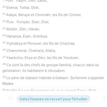
Puis : Yaqim, Zikri, Zabdi,
20
Eliénaï, Tsiltaï, Eliel,
21
Adaya, Beraya et Chimrath, les fils de Chimeï,
22
Puis : Yichpân, Eber, Eliel,
23
Abdôn, Zikri, Hanân,
24
Hananya, Elam, Antotiya,
25
Yiphdeya et Penouel, les fils de Chachaq.
26
Chamcheraï, Cheharia, Atalia,
27
Yaaréchia, Eliya et Zikri, les fils de Yeroham.
28
Ce sont là des chefs de groupe familial, chacun dans sa
génération. Ils habitaient à Jérusalem.
29
Le père de Gabaon habitait à Gabaon. Sa femme s’appelait
Maaka.
30
Abdôn fut son fils premier-né, puis vinrent Tsour, Qich,
Baal, Nadab,
Contenus
Versions
Commentaires
Strong
Dictionnaire
31
Guedor, Ahyo et Zéker.