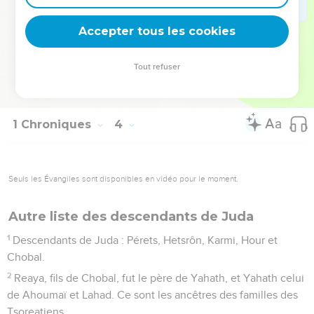
24
Elyoénaï eut sept fils : Hodavyahou, Eliachib, Pelaya,
Accepter tous les cookies
Aqoub, Yohanân, Delaya et Anani.
La Bible Du Semeur Copyright © 1992, 1999 by Biblica, Inc.® Used by permission.
Tout refuser
All rights reserved worldwide.
1 Chroniques
4
Seuls les Évangiles sont disponibles en vidéo pour le moment.
Autre liste des descendants de Juda
1
Descendants de Juda : Pérets, Hetsrôn, Karmi, Hour et
Chobal.
2
Reaya, fils de Chobal, fut le père de Yahath, et Yahath celui
de Ahoumaï et Lahad. Ce sont les ancêtres des familles des
Tsoreatiens.