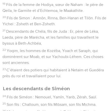
19
Fils de la femme de Hodiya, sœur de Naham : le père de
Qeïla, le Garmite et d’Echtemoa, le Maakathite.
20
Fils de Simon : Amnôn, Rinna, Ben-Hanan et Tilôn. Fils de
Yicheï : Zoheth et Ben-Zoheth.
21
Descendants de Chéla, fils de Juda : Er, père de Léka,
Laeda, père de Marécha, et les familles qui travaillent le
byssus à Beth-Achbéa,
22
Yoqim, les hommes de Kozéba, Yoach et Saraph, qui
dominèrent sur Moab, et sur Yachoubi-Léhem. Ces choses
sont anciennes.
23
C’étaient des potiers qui habitaient à Netaïm et Guedéra
près du roi et travaillaient pour lui.
Les descendants de Siméon
24
Fils de Siméon : Nemouel, Yamîn, Yarib, Zérah, Saül.
25
Son fils : Challoum, son fils Mibsam, son fils Michma.
26