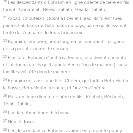
20
Les descendants d’Ephraïm en ligne directe de père en fils
furent : Choutélah, Béred, Tahath, Eleada, Tahath,
21
Zabad, Choutélah. Quant à Ezer et Elead, ils furent tués
par les habitants de Gath natifs du pays, parce qu’ils avaient
tenté de s’emparer de leurs troupeaux.
22
Ephraïm, leur père, porta longtemps leur deuil. Les gens
de sa parenté vinrent le consoler.
23
Plus tard, Ephraïm s’unit à sa femme, elle devint enceinte
et lui donna un fils qu’il appela Beria (Dans le malheur) car sa
famille avait été dans le malheur.
24
Ephraïm eut aussi une fille, Chééra, qui fortifia Beth-Horôn
la Basse, Beth-Horôn la Haute, et Ouzzèn-Chééra.
25
Puis, en ligne directe de père en fils : Réphah, Récheph,
Télah, Tahân,
26
Laedân, Ammihoud, Elichama,
27
Nôn et Josué.
28
Les descendants d’Ephraïm avaient en propriété pour y