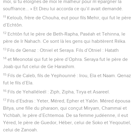
moi, si tu éloignes de moi le malheur pour m’épargner la
souffrance... » Et Dieu lui accorda ce qu’il avait demandé.
11
Keloub, frère de Chouha, eut pour fils Mehir, qui fut le père
d’Echtôn.
12
Echtôn fut le père de Beth-Rapha, Paséah et Tehinna, le
père de Ir Nahach. Ce sont là les gens qui habitèrent Réka.
13
Fils de Qenaz : Otniel et Seraya. Fils d’Otniel : Hatath
14
et Meonotaï qui fut le père d’Ophra. Seraya fut le père de
Joab qui fut celui de Ge Harashim.
15
Fils de Caleb, fils de Yephounné : Irou, Ela et Naam. Qenaz
fut le fils d’Ela.
16
Fils de Yehalléleél : Ziph, Zipha, Tirya et Asareel.
17
Fils d’Esdras : Yeter, Méred, Epher et Yalôn. Méred épousa
Bitya, une fille du pharaon, qui conçut Miryam, Chammaï et
Yichbah, le père d’Echtemoa. De sa femme judéenne, il eut
Yéred, le père de Guedor, Héber, celui de Soko et Yeqoutiel,
celui de Zanoah.