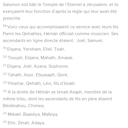
Salomon eût bâti le Temple de l’Eternel à Jérusalem, et ils
exerçaient leur fonction d’après la règle qui leur avait été
prescrite.
18
Voici ceux qui accomplissaient ce service avec leurs fils.
Parmi les Qehatites, Hémân officiait comme musicien. Ses
ascendants en ligne directe étaient : Joël, Samuel,
19
Elqana, Yeroham, Eliel, Toah,
20
Tsouph, Elqana, Mahath, Amasaï,
21
Elqana, Joël, Azaria, Sophonie,
22
Tahath, Assir, Ebyasaph, Qoré,
23
Yitsehar, Qehath, Lévi, fils d’Israël.
24
A la droite de Hémân se tenait Asaph, membre de la
même tribu, dont les ascendants de fils en père étaient
Bérékiahou, Chimea,
25
Mikaël, Baaséya, Malkiya,
26
Etni, Zérah, Adaya,