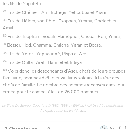
les fils de Yaphleth.
34
Fils de Chémer : Ahi, Rohega, Yehoubba et Aram.
35
Fils de Hélem, son frère : Tsophah, Yimma, Chélech et
Amal.
36
Fils de Tsophah : Souah, Harnépher, Choual, Béri, Yimra,
37
Betser, Hod, Chamma, Chilcha, Yitrân et Beéra.
38
Fils de Yéter : Yephounné, Pispa et Ara.
39
Fils de Oulla : Arah, Hanniel et Ritsya.
40
Voici donc les descendants d’Aser, chefs de leurs groupes
familiaux, hommes d’élite et vaillants soldats, à la tête des
chefs de famille. Le nombre des hommes recensés dans leur
armée pour le combat était de 26 000 hommes.
La Bible Du Semeur Copyright © 1992, 1999 by Biblica, Inc.® Used by permission.
All rights reserved worldwide.