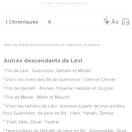
All rights reserved worldwide.
1 Chroniques
6
Seuls les Évangiles sont disponibles en vidéo pour le moment.
Autres descendants de Lévi
1
Fils de Lévi : Guerchom, Qehath et Merari.
2
Voici les noms des fils de Guerchom : Libni et Chimeï.
3
Fils de Qehath : Amram, Yitsehar, Hébrôn et Ouzziel.
4
Fils de Merari : Mahli et Mouchi.
5
Voici les familles de Lévi, données à partir de leur ancêtre.
Pour Guerchom, de père en fils : Libni, Yahath, Zimma,
6
Yoah, Iddo, Zérah, Yeatraï.
7
Descendants de Qehath de père en fils : Amminadab, Qoré,