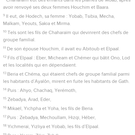
avoir renvoyé ses deux femmes Houchim et Baara.
9
Il eut, de Hodech, sa femme : Yobab, Tsibia, Mecha,
Malkam, Yeouts, Sakia et Mirma.
10
Tels sont les fils de Chaharaïm qui devinrent des chefs de
groupe familial.
11
De son épouse Houchim, il avait eu Abitoub et Elpaal.
12
Fils d’Elpaal : Eber, Micheam et Chémer qui bâtit Ono, Lod
et les localités qui en dépendaient.
13
Beria et Chéma, qui étaient chefs de groupe familial parmi
les habitants d’Ayalôn, mirent en fuite les habitants de Gath.
14
Puis : Ahyo, Chachaq, Yerémoth,
15
Zebadya, Arad, Eder,
16
Mikaël, Yichpha et Yoha, les fils de Beria.
17
Puis : Zebadya, Mechoullam, Hizqi, Héber,
18
Yichmeraï, Yizliya et Yobab, les fils d’Elpaal.
19