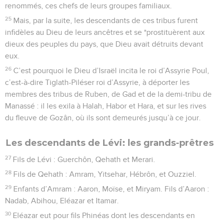
renommés, ces chefs de leurs groupes familiaux.
25
Mais, par la suite, les descendants de ces tribus furent
infidèles au Dieu de leurs ancêtres et se *prostituèrent aux
dieux des peuples du pays, que Dieu avait détruits devant
eux.
26
C’est pourquoi le Dieu d’Israël incita le roi d’Assyrie Poul,
c’est-à-dire Tiglath-Piléser roi d’Assyrie, à déporter les
membres des tribus de Ruben, de Gad et de la demi-tribu de
Manassé : il les exila à Halah, Habor et Hara, et sur les rives
du fleuve de Gozân, où ils sont demeurés jusqu’à ce jour.
Les descendants de Lévi: les grands-prêtres
27
Fils de Lévi : Guerchôn, Qehath et Merari.
28
Fils de Qehath : Amram, Yitsehar, Hébrôn, et Ouzziel.
29
Enfants d’Amram : Aaron, Moïse, et Miryam. Fils d’Aaron :
Nadab, Abihou, Eléazar et Itamar.
30
Eléazar eut pour fils Phinéas dont les descendants en