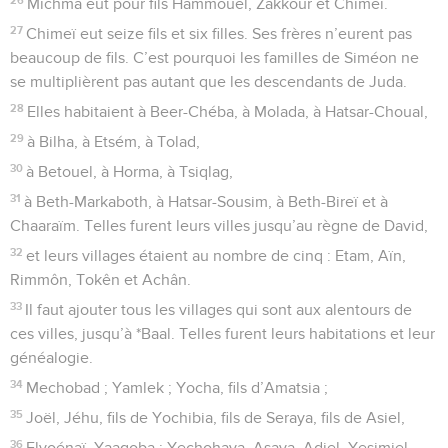
Michma eut pour fils Hammouel, Zakkour et Chimeï.
27
Chimeï eut seize fils et six filles. Ses frères n’eurent pas
beaucoup de fils. C’est pourquoi les familles de Siméon ne
se multiplièrent pas autant que les descendants de Juda.
28
Elles habitaient à Beer-Chéba, à Molada, à Hatsar-Choual,
29
à Bilha, à Etsém, à Tolad,
30
à Betouel, à Horma, à Tsiqlag,
31
à Beth-Markaboth, à Hatsar-Sousim, à Beth-Bireï et à
Chaaraïm. Telles furent leurs villes jusqu’au règne de David,
32
et leurs villages étaient au nombre de cinq : Etam, Aïn,
Rimmôn, Tokên et Achân.
33
Il faut ajouter tous les villages qui sont aux alentours de
ces villes, jusqu’à *Baal. Telles furent leurs habitations et leur
généalogie.
34
Mechobad ; Yamlek ; Yocha, fils d’Amatsia ;
35
Joël, Jéhu, fils de Yochibia, fils de Seraya, fils de Asiel,
36
Elyoénaï, Yaaqoba ; Yechohaya, Asaya, Adiel, Yesimiel,