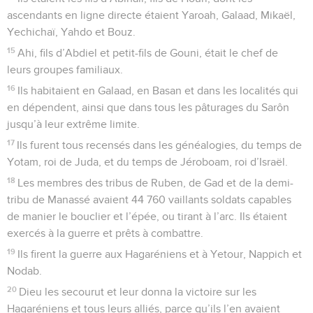
ascendants en ligne directe étaient Yaroah, Galaad, Mikaël,
Yechichaï, Yahdo et Bouz.
15
Ahi, fils d’Abdiel et petit-fils de Gouni, était le chef de
leurs groupes familiaux.
16
Ils habitaient en Galaad, en Basan et dans les localités qui
en dépendent, ainsi que dans tous les pâturages du Sarôn
jusqu’à leur extrême limite.
17
Ils furent tous recensés dans les généalogies, du temps de
Yotam, roi de Juda, et du temps de Jéroboam, roi d’Israël.
18
Les membres des tribus de Ruben, de Gad et de la demi-
tribu de Manassé avaient 44 760 vaillants soldats capables
de manier le bouclier et l’épée, ou tirant à l’arc. Ils étaient
exercés à la guerre et prêts à combattre.
19
Ils firent la guerre aux Hagaréniens et à Yetour, Nappich et
Nodab.
20
Dieu les secourut et leur donna la victoire sur les
Hagaréniens et tous leurs alliés, parce qu’ils l’en avaient