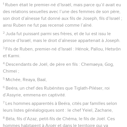
1
Ruben était le premier-né d’Israël, mais parce qu’il avait eu
des relations sexuelles avec l’une des femmes de son père,
son droit d’aînesse fut donné aux fils de Joseph, fils d’Israël ;
ainsi Ruben ne fut pas recensé comme l’aîné.
2
Juda fut puissant parmi ses frères, et de lui est issu le
prince d’Israël, mais le droit d’aînesse appartenait à Joseph.
3
Fils de Ruben, premier-né d’Israël : Hénok, Pallou, Hetsrôn
et Karmi.
4
Descendants de Joël, de père en fils : Chemaeya, Gog,
Chimeï ;
5
Michée, Reaya, Baal,
6
Beéra, un chef des Rubénites que Tiglath-Piléser, roi
d’Assyrie, emmena en captivité.
7
Les hommes apparentés à Beéra, cités par familles selon
leurs listes généalogiques sont : le chef Yeïel, Zacharie,
8
Béla, fils d’Azaz, petit-fils de Chéma, le fils de Joël. Ces
hommes habitaient à Aroër et dans le territoire qui va