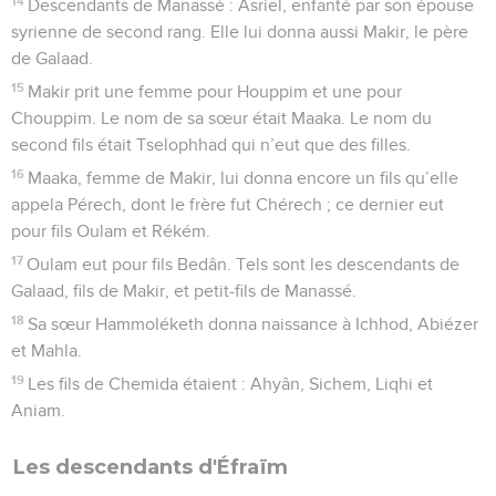
14
Descendants de Manassé : Asriel, enfanté par son épouse
syrienne de second rang. Elle lui donna aussi Makir, le père
de Galaad.
15
Makir prit une femme pour Houppim et une pour
Chouppim. Le nom de sa sœur était Maaka. Le nom du
second fils était Tselophhad qui n’eut que des filles.
16
Maaka, femme de Makir, lui donna encore un fils qu’elle
appela Pérech, dont le frère fut Chérech ; ce dernier eut
pour fils Oulam et Rékém.
17
Oulam eut pour fils Bedân. Tels sont les descendants de
Galaad, fils de Makir, et petit-fils de Manassé.
18
Sa sœur Hammoléketh donna naissance à Ichhod, Abiézer
et Mahla.
19
Les fils de Chemida étaient : Ahyân, Sichem, Liqhi et
Aniam.
Les descendants d'Éfraïm