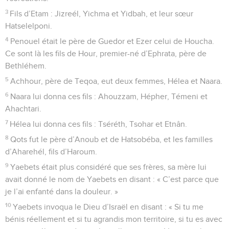
3
Fils d’Etam : Jizreél, Yichma et Yidbah, et leur sœur
Hatselelponi.
4
Penouel était le père de Guedor et Ezer celui de Houcha.
Ce sont là les fils de Hour, premier-né d’Ephrata, père de
Bethléhem.
5
Achhour, père de Teqoa, eut deux femmes, Hélea et Naara.
6
Naara lui donna ces fils : Ahouzzam, Hépher, Témeni et
Ahachtari.
7
Hélea lui donna ces fils : Tséréth, Tsohar et Etnân.
8
Qots fut le père d’Anoub et de Hatsobéba, et les familles
d’Aharehél, fils d’Haroum.
9
Yaebets était plus considéré que ses frères, sa mère lui
avait donné le nom de Yaebets en disant : « C’est parce que
je l’ai enfanté dans la douleur. »
10
Yaebets invoqua le Dieu d’Israël en disant : « Si tu me
bénis réellement et si tu agrandis mon territoire, si tu es avec