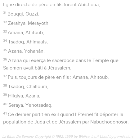
ligne directe de père en fils furent Abichoua,
31
Bouqqi, Ouzzi,
32
Zerahya, Merayoth,
33
Amaria, Ahitoub,
34
Tsadoq, Ahimaats,
35
Azaria, Yohanân,
36
Azaria qui exerça le sacerdoce dans le Temple que
Salomon avait bâti à Jérusalem.
37
Puis, toujours de père en fils : Amaria, Ahitoub,
38
Tsadoq, Challoum,
39
Hilqiya, Azaria,
40
Seraya, Yehotsadaq.
41
Ce dernier partit en exil quand l’Eternel fit déporter la
population de Juda et de Jérusalem par Nabuchodonosor.
La Bible Du Semeur Copyright © 1992, 1999 by Biblica, Inc.® Used by permission.