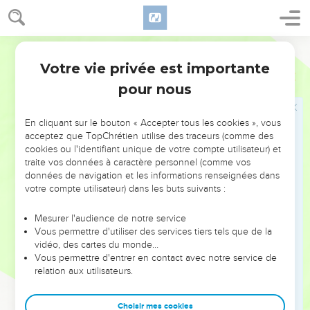
Amôn, Josias.
15
Fils de Josias : le premier-né, Yohanân ; le second,
Yehoyaqim ; le troisième, Sédécias ; le quatrième, Challoum.
Semeur
16
Fils de Yehoyaqim : Yekonia et Sédécias.
Votre vie privée est importante
1 Chroniques
3
17
Descendants de Yekonia, qui fut emmené en captivité :
pour nous
Chealtiel, son fils,
18
et Malkiram, Pedaya, Chénatsar, Yeqamia, Hochama et
En cliquant sur le bouton « Accepter tous les cookies », vous
Nedabia.
acceptez que TopChrétien utilise des traceurs (comme des
cookies ou l'identifiant unique de votre compte utilisateur) et
19
Fils de Pedaya : Zorobabel et Chimeï. Zorobabel eut deux
traite vos données à caractère personnel (comme vos
fils : Mechoullam et Hanania ; Chelomith était leur sœur.
données de navigation et les informations renseignées dans
votre compte utilisateur) dans les buts suivants :
20
Puis Hachouba, Ohel, Bérékia, Hasadia, Youchab-Hésed,
soit cinq.
Mesurer l'audience de notre service
21
Descendants de Hanania : Pelatia et Esaïe ; les fils de
Vous permettre d'utiliser des services tiers tels que de la
vidéo, des cartes du monde…
Rephaya, ceux d’Arnân, d’Abdias, et Chekania.
Vous permettre d'entrer en contact avec notre service de
22
Chekania eut six fils : Chemaeya, Hattouch, Yigueal,
relation aux utilisateurs.
Bariah, Nearia et Chaphath.
23
Nearia eut trois fils : Elyoénaï, Ezéchias et Azriqam.
Choisir mes cookies