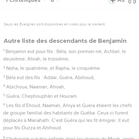
1 Chroniques
8
Seuls les Évangiles sont disponibles en vidéo pour le moment.
Autre liste des descendants de Benjamin
1
Benjamin eut pour fils : Béla, son premier-né, Achbel, le
deuxième, Ahrah, le troisième,
2
Noha, le quatrième, et Rapha, le cinquième.
3
Béla eut des fils : Addar, Guéra, Abihoud,
4
Abichoua, Naaman, Ahoah,
5
Guéra, Chephouphân et Houram.
6
Les fils d’Ehoud, Naaman, Ahiya et Guéra étaient les chefs
de groupe familial des habitants de Guéba. Ceux-ci furent
déplacés à Manahath. C’est Guéra qui les fit émigrer. Il eut
pour fils Ouzza et Ahihoud.
8
Chaharaïm eut des enfants dans les plaines de Moab, après