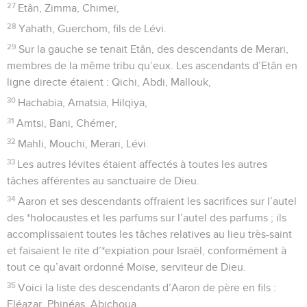
27
Etân, Zimma, Chimeï,
28
Yahath, Guerchom, fils de Lévi.
29
Sur la gauche se tenait Etân, des descendants de Merari,
membres de la même tribu qu’eux. Les ascendants d’Etân en
ligne directe étaient : Qichi, Abdi, Mallouk,
30
Hachabia, Amatsia, Hilqiya,
31
Amtsi, Bani, Chémer,
32
Mahli, Mouchi, Merari, Lévi.
33
Les autres lévites étaient affectés à toutes les autres
tâches afférentes au sanctuaire de Dieu.
34
Aaron et ses descendants offraient les sacrifices sur l’autel
des *holocaustes et les parfums sur l’autel des parfums ; ils
accomplissaient toutes les tâches relatives au lieu très-saint
et faisaient le rite d’*expiation pour Israël, conformément à
tout ce qu’avait ordonné Moïse, serviteur de Dieu.
35
Voici la liste des descendants d’Aaron de père en fils :
Eléazar, Phinéas, Abichoua,