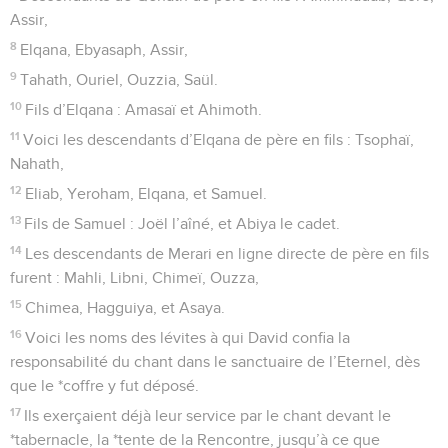
Assir,
8
Elqana, Ebyasaph, Assir,
9
Tahath, Ouriel, Ouzzia, Saül.
10
Fils d’Elqana : Amasaï et Ahimoth.
11
Voici les descendants d’Elqana de père en fils : Tsophaï,
Nahath,
12
Eliab, Yeroham, Elqana, et Samuel.
13
Fils de Samuel : Joël l’aîné, et Abiya le cadet.
14
Les descendants de Merari en ligne directe de père en fils
furent : Mahli, Libni, Chimeï, Ouzza,
15
Chimea, Hagguiya, et Asaya.
16
Voici les noms des lévites à qui David confia la
responsabilité du chant dans le sanctuaire de l’Eternel, dès
que le *coffre y fut déposé.
17
Ils exerçaient déjà leur service par le chant devant le
*tabernacle, la *tente de la Rencontre, jusqu’à ce que