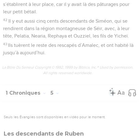
s’établirent à leur place, car il y avait là des pâturages pour
leur petit bétail.
42
Il y eut aussi cinq cents descendants de Siméon, qui se
rendirent dans la région montagneuse de Séir, avec, à leur
tête, Pelatia, Nearia, Rephaya et Ouzziel, les fils de Yicheï.
43
Ils tuèrent le reste des rescapés d’Amalec, et ont habité là
jusqu’à aujourd’hui.
La Bible Du Semeur Copyright © 1992, 1999 by Biblica, Inc.® Used by permission.
All rights reserved worldwide.
1 Chroniques
5
Seuls les Évangiles sont disponibles en vidéo pour le moment.
Les descendants de Ruben