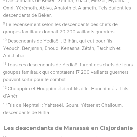
Descendants de Béker : Zemira, Yoach, Eliézer, Elyoénaï ;
Omri, Yérémoth, Abiya, Anatoth et Alameth. Tels étaient les
descendants de Béker.
9
Le recensement selon les descendants des chefs de
groupes familiaux donnait 20 200 vaillants guerriers.
10
Descendants de Yediaël : Bilhân, qui eut pour fils :
Yeouch, Benjamin, Ehoud, Kenaana, Zétân, Tarchich et
Ahichahar.
11
Tous ces descendants de Yediaël furent des chefs de leurs
groupes familiaux qui comptaient 17 200 vaillants guerriers
pouvant sortir pour le combat.
12
Chouppim et Houppim étaient fils d’Ir : Houchim était fils
d’Ahèr.
13
Fils de Nephtali : Yahtseél, Gouni, Yétser et Challoum,
descendants de Bilha.
Les descendants de Manassé en Cisjordanie