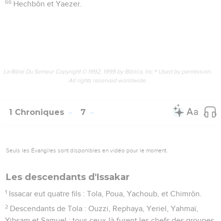
66
Hechbôn et Yaezer.
La Bible Du Semeur Copyright © 1992, 1999 by Biblica, Inc.® Used by permission.
All rights reserved worldwide.
1 Chroniques
7
Seuls les Évangiles sont disponibles en vidéo pour le moment.
Les descendants d'Issakar
1
Issacar eut quatre fils : Tola, Poua, Yachoub, et Chimrôn.
2
Descendants de Tola : Ouzzi, Rephaya, Yeriel, Yahmaï,
Yibsam et Samuel ; tous ceux-là furent les chefs des groupes