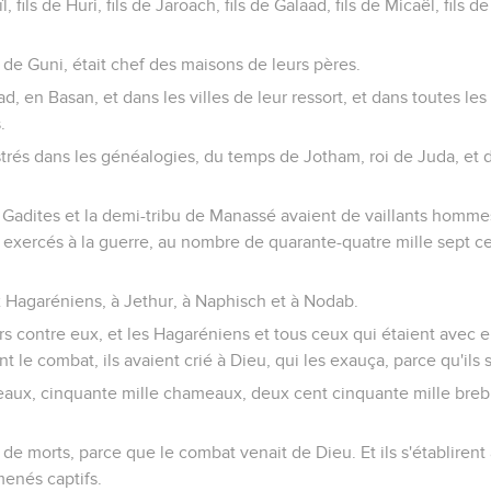
l, fils de Huri, fils de Jaroach, fils de Galaad, fils de Micaël, fils d
ils de Guni, était chef des maisons de leurs pères.
ad, en Basan, et dans les villes de leur ressort, et dans toutes l
.
istrés dans les généalogies, du temps de Jotham, roi de Juda, e
s Gadites et la demi-tribu de Manassé avaient de vaillants hommes
 et exercés à la guerre, au nombre de quarante-quatre mille sept c
aux Hagaréniens, à Jethur, à Naphisch et à Nodab.
rs contre eux, et les Hagaréniens et tous ceux qui étaient avec e
t le combat, ils avaient crié à Dieu, qui les exauça, parce qu'ils s
upeaux, cinquante mille chameaux, deux cent cinquante mille brebi
 de morts, parce que le combat venait de Dieu. Et ils s'établirent
menés captifs.