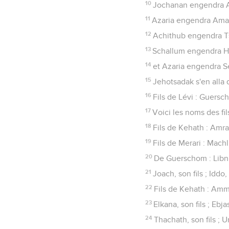
10
Jochanan engendra Az
11
Azaria engendra Amar
12
Achithub engendra T
13
Schallum engendra Hil
14
et Azaria engendra S
15
Jehotsadak s'en alla
16
Fils de Lévi : Guersc
17
Voici les noms des fi
18
Fils de Kehath : Amra
19
Fils de Merari : Machl
20
De Guerschom : Libni, 
21
Joach, son fils ; Iddo, 
22
Fils de Kehath : Ammina
23
Elkana, son fils ; Ebjas
24
Thachath, son fils ; Uri