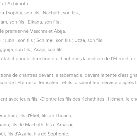
ï et Achimoth ;
na Tsophaï, son fils ; Nachath, son fils ;
am, son fils ; Elkana, son fils ;
, le premier-né Vaschni et Abija.
; Libni, son fils ; Schimeï, son fils ; Uzza, son fils ;
guija, son fils ; Asaja, son fils.
établit pour la direction du chant dans la maison de l'Éternel, de
nctions de chantres devant le tabernacle, devant la tente d'assign
on de l'Éternel à Jérusalem, et ils faisaient leur service d'après la
ent avec leurs fils. -D'entre les fils des Kehathites : Héman, le chan
Jerocham, fils d'Éliel, fils de Thoach,
lkana, fils de Machath, fils d'Amasaï,
oël, fils d'Azaria, fils de Sophonie,