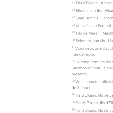
25
Fils d'Elkana : Amasa
26
Elkana, son fils ; Elka
27
Éliab, son fils ; Jeroch
28
et les fils de Samuel
29
Fils de Merari : Machli 
30
Schimea, son fils ; Hag
31
Voici ceux que David 
lieu de repos :
32
ils remplirent les fo
Salomon eût bâti la mais
prescrite.
33
Voici ceux qui officiai
de Samuel,
34
fils d'Elkana, fils de 
35
fils de Tsuph, fils d'E
36
fils d'Elkana, fils de J