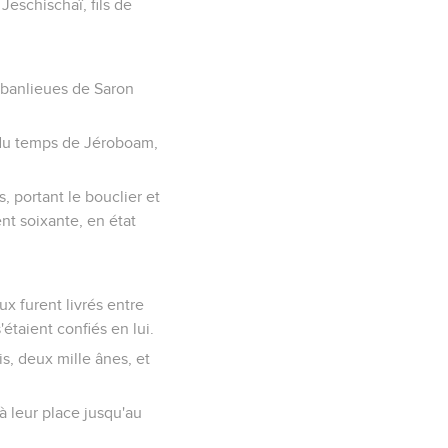
e Jeschischaï, fils de
es banlieues de Saron
t du temps de Jéroboam,
, portant le bouclier et
ent soixante, en état
ux furent livrés entre
'étaient confiés en lui.
s, deux mille ânes, et
 à leur place jusqu'au