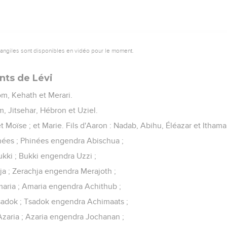
vangiles sont disponibles en vidéo pour le moment.
nts de Lévi
om, Kehath et Merari.
, Jitsehar, Hébron et Uziel.
t Moïse ; et Marie. Fils d'Aaron : Nadab, Abihu, Éléazar et Ithama
nées ; Phinées engendra Abischua ;
ki ; Bukki engendra Uzzi ;
a ; Zerachja engendra Merajoth ;
aria ; Amaria engendra Achithub ;
adok ; Tsadok engendra Achimaats ;
zaria ; Azaria engendra Jochanan ;