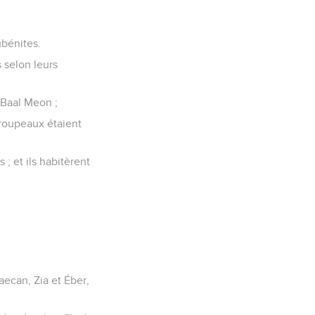
ubénites.
s selon leurs
à Baal Meon ;
 troupeaux étaient
; et ils habitèrent
aecan, Zia et Éber,