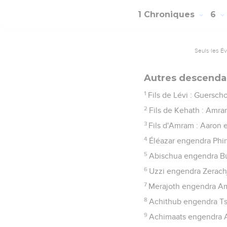
1 Chroniques
6
Seuls les É
Autres descenda
1
Fils de Lévi : Guersch
2
Fils de Kehath : Amram
3
Fils d'Amram : Aaron e
4
Éléazar engendra Phi
5
Abischua engendra Buk
6
Uzzi engendra Zerachj
7
Merajoth engendra Am
8
Achithub engendra Ts
9
Achimaats engendra A