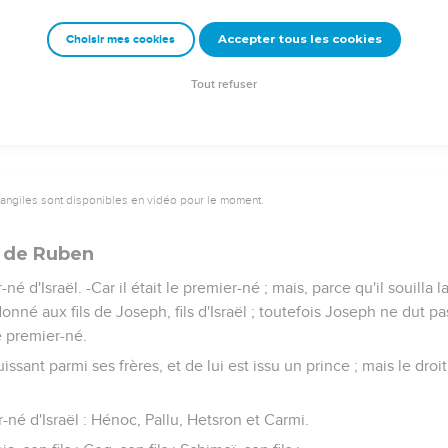
ls de Siméon qui allèrent à la montagne de Séir, au nombre de cin
Accepter tous les cookies
Choisir mes cookies
hia, Nearia, Rephaja et Uziel, fils de Jischeï.
 des réchappés d'Amalek, et ils s'établirent là jusqu'à ce jour.
Tout refuser
vangiles sont disponibles en vidéo pour le moment.
 de Ruben
né d'Israël. -Car il était le premier-né ; mais, parce qu'il souilla
donné aux fils de Joseph, fils d'Israël ; toutefois Joseph ne dut p
 premier-né.
puissant parmi ses frères, et de lui est issu un prince ; mais le droi
-né d'Israël : Hénoc, Pallu, Hetsron et Carmi.