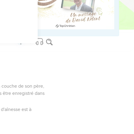
q cents hommes. Ils
 la couche de son père,
as être enregistré dans
t d'aînesse est à