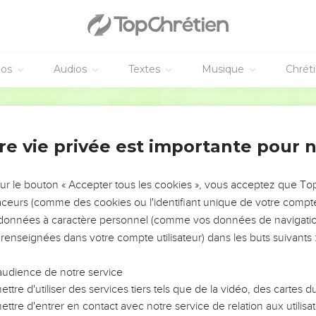
atsar Susim, à Beth Bireï et à Schaaraïm. Ce furent là leurs ville
ham, Aïn, Rimmon, Thoken et Aschan, cinq villes ;
ux environs de ces villes, jusqu'à Baal. Voilà leurs habitations et 
éos
Audios
Textes
Musique
Chrét
Joscha, fils d'Amatsia ;
Segond 1910
chibia, fils de Seraja, fils d'Asiel ;
eschochaja ; Asaja ; Adiel ; Jesimiel ; Benaja ;
re vie privée est importante pour 
 fils d'Allon, fils de Jedaja, fils de Schimri, fils de Schemaeja.
 leurs noms, étaient princes dans leurs familles, et leurs maisons
sur le bouton « Accepter tous les cookies », vous acceptez que T
traceurs (comme des cookies ou l'identifiant unique de votre compte 
de Guedor jusqu'à l'orient de la vallée, afin de chercher des pâtur
s données à caractère personnel (comme vos données de navigatio
 renseignées dans votre compte utilisateur) dans les buts suivants 
 et bons pâturages, et un pays vaste, tranquille et paisible, car c
nt de Cham.
audience de notre service
par leurs noms, arrivèrent du temps d'Ézéchias, roi de Juda ; ils 
ttre d'utiliser des services tiers tels que de la vidéo, des cartes
ouvaient là, ils les dévouèrent par interdit jusqu'à ce jour, et ils s
ttre d'entrer en contact avec notre service de relation aux utilisat
turages pour leurs troupeaux.