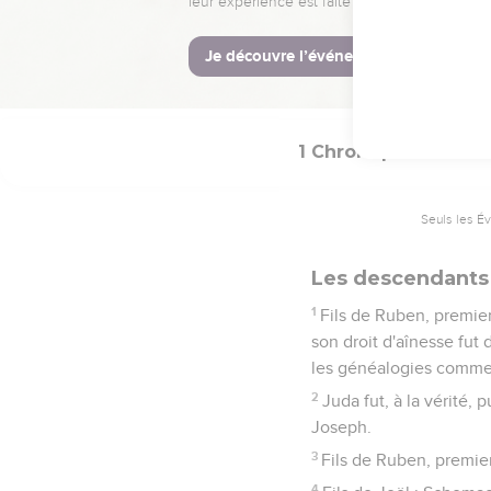
42
Il y eut aussi des fi
avaient à leur tête Pelat
43
Ils battirent le reste
1 Chroniques
5
Seuls les É
Les descendants
1
Fils de Ruben, premier-
son droit d'aînesse fut 
les généalogies comme
2
Juda fut, à la vérité, 
Joseph.
3
Fils de Ruben, premier
4