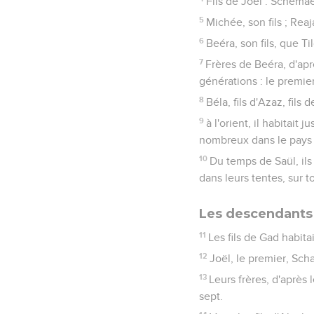
Fils de Joël : Schemaeja
5
Michée, son fils ; Reaja,
6
Beéra, son fils, que Ti
7
Frères de Beéra, d'aprè
générations : le premier,
8
Béla, fils d'Azaz, fils
9
à l'orient, il habitait
nombreux dans le pays
10
Du temps de Saül, ils
dans leurs tentes, sur t
Les descendants
11
Les fils de Gad habita
12
Joël, le premier, Sc
13
Leurs frères, d'après
sept.