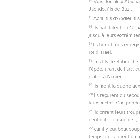
14
Voici les fils d'Abichaï
Jachdo, fils de Buz ;
15
Achi, fils d'Abdiel, f
16
Ils habitaient en Gala
jusqu'à leurs extrémités
17
Ils furent tous enreg
roi d'Israël.
18
Les fils de Ruben, le
l'épée, tirant de l'arc,
d'aller à l'armée.
19
Ils firent la guerre 
20
Ils reçurent du secou
leurs mains. Car, pendan
21
Ils prirent leurs tro
cent mille personnes ;
22
car il y eut beaucoup
temps où ils furent em