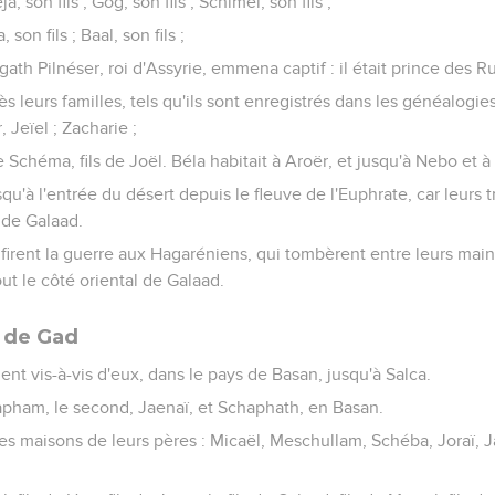
, son fils ; Gog, son fils ; Schimeï, son fils ;
 son fils ; Baal, son fils ;
lgath Pilnéser, roi d'Assyrie, emmena captif : il était prince des R
s leurs familles, tels qu'ils sont enregistrés dans les généalogie
 Jeïel ; Zacharie ;
 de Schéma, fils de Joël. Béla habitait à Aroër, et jusqu'à Nebo et 
 jusqu'à l'entrée du désert depuis le fleuve de l'Euphrate, car leurs
 de Galaad.
 firent la guerre aux Hagaréniens, qui tombèrent entre leurs mains 
out le côté oriental de Galaad.
 de Gad
ient vis-à-vis d'eux, dans le pays de Basan, jusqu'à Salca.
hapham, le second, Jaenaï, et Schaphath, en Basan.
 les maisons de leurs pères : Micaël, Meschullam, Schéba, Joraï, J