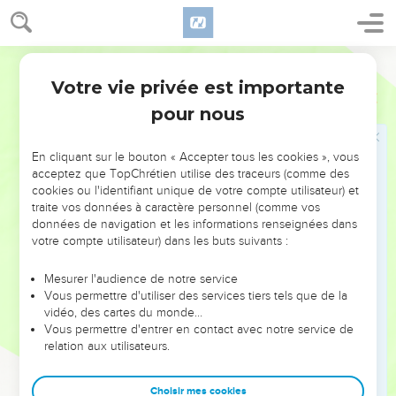
Les descendants de Manassé en
Ostervald
Transjordanie
Votre vie privée est importante
1 Chroniques
5
23
Les enfants de la demi-tribu de Manassé habitèrent dans
pour nous
le pays, depuis Bassan jusqu'à Baal-Hermon et à Sénir, et à la
montagne de Hermon ; ils étaient nombreux.
En cliquant sur le bouton « Accepter tous les cookies », vous
24
Et voici les chefs des maisons de leurs pères : Épher,
acceptez que TopChrétien utilise des traceurs (comme des
Jishéï, Éliel, Azriel, Jérémie, Hodavia et Jachdiel, vaillants
cookies ou l'identifiant unique de votre compte utilisateur) et
hommes, gens de renom, chefs des maisons de leurs pères.
traite vos données à caractère personnel (comme vos
données de navigation et les informations renseignées dans
25
Mais ils péchèrent contre le Dieu de leurs pères, et ils se
votre compte utilisateur) dans les buts suivants :
prostituèrent après les dieux des peuples du pays, que
l'Éternel avait détruits devant eux.
Mesurer l'audience de notre service
Vous permettre d'utiliser des services tiers tels que de la
26
Et le Dieu d'Israël excita l'esprit de Pul, roi d'Assyrie, et
vidéo, des cartes du monde…
l'esprit de Thilgath-Pilnéser, roi d'Assyrie, qui transporta les
Vous permettre d'entrer en contact avec notre service de
Rubénites, les Gadites et la demi-tribu de Manassé, et les
relation aux utilisateurs.
emmena à Chalach, à Chabor, à Hara, et au fleuve de Gozan,
où ils sont demeurés jusqu'à ce jour.
Choisir mes cookies