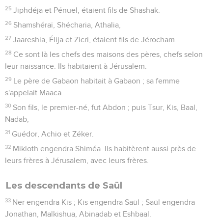
25
Jiphdéja et Pénuel, étaient fils de Shashak.
26
Shamshéraï, Shécharia, Athalia,
27
Jaareshia, Élija et Zicri, étaient fils de Jérocham.
28
Ce sont là les chefs des maisons des pères, chefs selon
leur naissance. Ils habitaient à Jérusalem.
29
Le père de Gabaon habitait à Gabaon ; sa femme
s'appelait Maaca.
30
Son fils, le premier-né, fut Abdon ; puis Tsur, Kis, Baal,
Nadab,
31
Guédor, Achio et Zéker.
32
Mikloth engendra Shiméa. Ils habitèrent aussi près de
leurs frères à Jérusalem, avec leurs frères.
Les descendants de Saül
33
Ner engendra Kis ; Kis engendra Saül ; Saül engendra
Jonathan, Malkishua, Abinadab et Eshbaal.