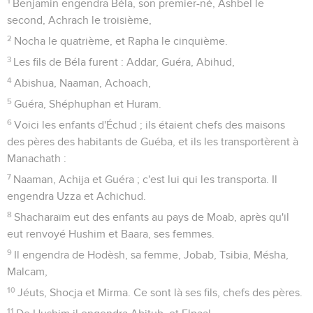
1
Benjamin engendra Béla, son premier-né, Ashbel le
second, Achrach le troisième,
2
Nocha le quatrième, et Rapha le cinquième.
3
Les fils de Béla furent : Addar, Guéra, Abihud,
4
Abishua, Naaman, Achoach,
5
Guéra, Shéphuphan et Huram.
6
Voici les enfants d'Échud ; ils étaient chefs des maisons
des pères des habitants de Guéba, et ils les transportèrent à
Manachath :
7
Naaman, Achija et Guéra ; c'est lui qui les transporta. Il
engendra Uzza et Achichud.
8
Shacharaïm eut des enfants au pays de Moab, après qu'il
eut renvoyé Hushim et Baara, ses femmes.
9
Il engendra de Hodèsh, sa femme, Jobab, Tsibia, Mésha,
Malcam,
10
Jéuts, Shocja et Mirma. Ce sont là ses fils, chefs des pères.
11