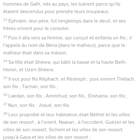
hommes de Gath, nés au pays, les tuèrent parce qu'ils
étaient descendus pour prendre leurs troupeaux.
22
Éphraïm, leur père, fut longtemps dans le deuil, et ses
frères vinrent pour le consoler.
23
Puis il alla vers sa femme, qui conçut et enfanta un fils ; il
l'appela du nom de Béria (dans le malheur), parce que le
malheur était dans sa maison.
24
Sa fille était Shéera, qui bâtit la basse et la haute Beth-
Horon, et Uzen-Shéera.
25
Il eut pour fils Réphach, et Résheph ; puis vinrent Thélach,
son fils ; Tachan, son fils ;
26
Laedan, son fils ; Ammihud, son fils ; Élishama, son fils ;
27
Nun, son fils ; Josué, son fils.
28
Leur propriété et leur habitation était Béthel et les villes
de son ressort ; à l'orient, Naaran ; à l'occident, Guézer et les
villes de son ressort, Sichem et les villes de son ressort,
jusqu'à Gaza et les villes de son ressort ;