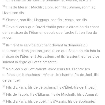
Et les fils de Samuel : le premier-né, Vashni, et Abija.
29
Fils de Mérari : Machli ; Libni, son fils ; Shimeï, son fils ;
Uzza, son fils ;
30
Shimea, son fils ; Hagguija, son fils ; Asaja, son fils.
31
Or voici ceux que David établit pour la direction du chant
de la maison de l'Éternel, depuis que l'arche fut en lieu de
repos.
32
Ils firent le service du chant devant la demeure du
tabernacle d'assignation, jusqu'à ce que Salomon eût bâti la
maison de l'Éternel à Jérusalem ; et ils faisaient leur service
suivant la règle qui était prescrite.
33
Voici ceux qui officiaient, avec leurs fils. D'entre les
enfants des Kéhathites : Héman, le chantre, fils de Joël, fils
de Samuel,
34
Fils d'Elkana, fils de Jérocham, fils d'Éliel, fils de Thoach,
35
Fils de Tsuph, fils d'Elkana, fils de Machath, fils d'Amasaï,
36
Fils d'Elkana, fils de Joël, fils d'Azaria, fils de Sophonie,