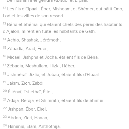
De Hushim il engendra Abitub, et Elpaal.
12
Les fils d'Elpaal : Éber, Misheam, et Shémer, qui bâtit Ono,
Lod et les villes de son ressort.
13
Béria et Shéma, qui étaient chefs des pères des habitants
d'Ajalon, mirent en fuite les habitants de Gath.
14
Achio, Shashak, Jérémoth,
15
Zébadia, Arad, Éder,
16
Micaël, Jishpha et Jocha, étaient fils de Béria.
17
Zébadia, Meshullam, Hizki, Héber,
18
Jishméraï, Jizlia, et Jobab, étaient fils d'Elpaal.
19
Jakim, Zicri, Zabdi,
20
Éliénaï, Tsilethaï, Éliel,
21
Adaja, Béraja, et Shimrath, étaient fils de Shimeï.
22
Jishpan, Éber, Éliel,
23
Abdon, Zicri, Hanan,
24
Hanania, Élam, Anthothija,