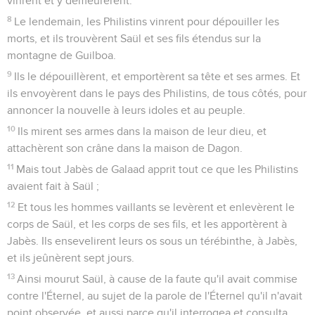
vinrent et y demeurèrent.
8
Le lendemain, les Philistins vinrent pour dépouiller les
morts, et ils trouvèrent Saül et ses fils étendus sur la
montagne de Guilboa.
9
Ils le dépouillèrent, et emportèrent sa tête et ses armes. Et
ils envoyèrent dans le pays des Philistins, de tous côtés, pour
annoncer la nouvelle à leurs idoles et au peuple.
10
Ils mirent ses armes dans la maison de leur dieu, et
attachèrent son crâne dans la maison de Dagon.
11
Mais tout Jabès de Galaad apprit tout ce que les Philistins
avaient fait à Saül ;
12
Et tous les hommes vaillants se levèrent et enlevèrent le
corps de Saül, et les corps de ses fils, et les apportèrent à
Jabès. Ils ensevelirent leurs os sous un térébinthe, à Jabès,
et ils jeûnèrent sept jours.
13
Ainsi mourut Saül, à cause de la faute qu'il avait commise
contre l'Éternel, au sujet de la parole de l'Éternel qu'il n'avait
point observée, et aussi parce qu'il interrogea et consulta