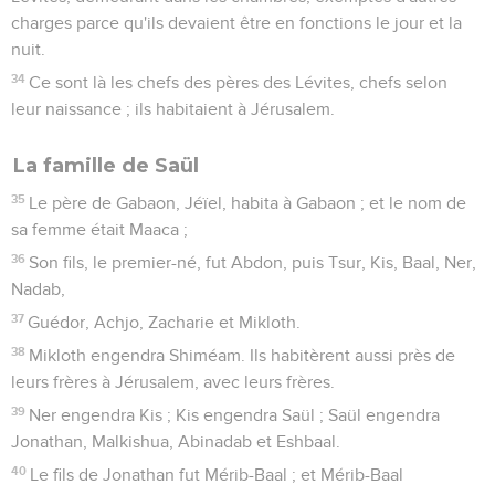
charges parce qu'ils devaient être en fonctions le jour et la
nuit.
34
Ce sont là les chefs des pères des Lévites, chefs selon
leur naissance ; ils habitaient à Jérusalem.
La famille de Saül
35
Le père de Gabaon, Jéïel, habita à Gabaon ; et le nom de
sa femme était Maaca ;
36
Son fils, le premier-né, fut Abdon, puis Tsur, Kis, Baal, Ner,
Nadab,
37
Guédor, Achjo, Zacharie et Mikloth.
38
Mikloth engendra Shiméam. Ils habitèrent aussi près de
leurs frères à Jérusalem, avec leurs frères.
39
Ner engendra Kis ; Kis engendra Saül ; Saül engendra
Jonathan, Malkishua, Abinadab et Eshbaal.
40
Le fils de Jonathan fut Mérib-Baal ; et Mérib-Baal