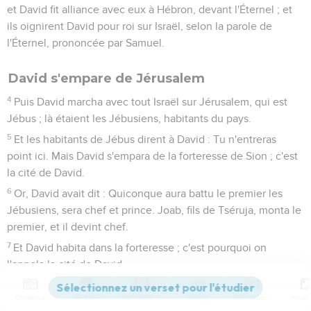
et David fit alliance avec eux à Hébron, devant l'Éternel ; et
ils oignirent David pour roi sur Israël, selon la parole de
l'Éternel, prononcée par Samuel.
David s'empare de Jérusalem
4
Puis David marcha avec tout Israël sur Jérusalem, qui est
Jébus ; là étaient les Jébusiens, habitants du pays.
5
Et les habitants de Jébus dirent à David : Tu n'entreras
point ici. Mais David s'empara de la forteresse de Sion ; c'est
la cité de David.
6
Or, David avait dit : Quiconque aura battu le premier les
Jébusiens, sera chef et prince. Joab, fils de Tséruja, monta le
premier, et il devint chef.
7
Et David habita dans la forteresse ; c'est pourquoi on
l'appela la cité de David.
8
Il bâtit la ville tout autour, depuis Millo et aux environs ; et
Contenus
Versions
Commentaires
Strong
Dictionnaire
Joab répara le reste de la ville.