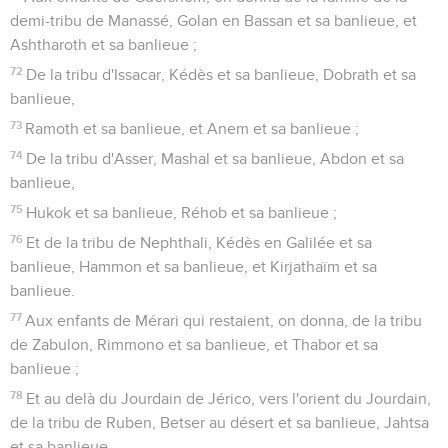
demi-tribu de Manassé, Golan en Bassan et sa banlieue, et
Ashtharoth et sa banlieue ;
72
De la tribu d'Issacar, Kédès et sa banlieue, Dobrath et sa
banlieue,
73
Ramoth et sa banlieue, et Anem et sa banlieue ;
74
De la tribu d'Asser, Mashal et sa banlieue, Abdon et sa
banlieue,
75
Hukok et sa banlieue, Réhob et sa banlieue ;
76
Et de la tribu de Nephthali, Kédès en Galilée et sa
banlieue, Hammon et sa banlieue, et Kirjathaïm et sa
banlieue.
77
Aux enfants de Mérari qui restaient, on donna, de la tribu
de Zabulon, Rimmono et sa banlieue, et Thabor et sa
banlieue ;
78
Et au delà du Jourdain de Jérico, vers l'orient du Jourdain,
de la tribu de Ruben, Betser au désert et sa banlieue, Jahtsa
et sa banlieue,