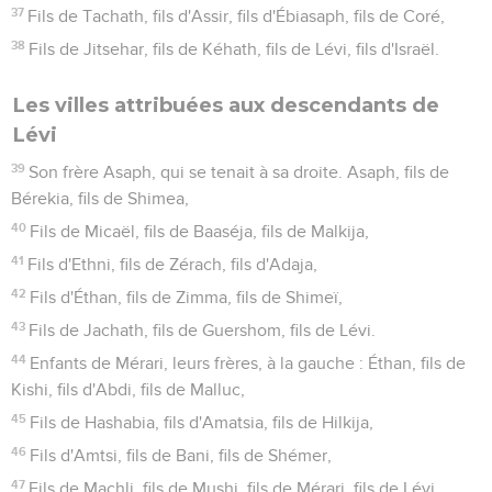
37
Fils de Tachath, fils d'Assir, fils d'Ébiasaph, fils de Coré,
38
Fils de Jitsehar, fils de Kéhath, fils de Lévi, fils d'Israël.
Les villes attribuées aux descendants de
Lévi
39
Son frère Asaph, qui se tenait à sa droite. Asaph, fils de
Bérekia, fils de Shimea,
40
Fils de Micaël, fils de Baaséja, fils de Malkija,
41
Fils d'Ethni, fils de Zérach, fils d'Adaja,
42
Fils d'Éthan, fils de Zimma, fils de Shimeï,
43
Fils de Jachath, fils de Guershom, fils de Lévi.
44
Enfants de Mérari, leurs frères, à la gauche : Éthan, fils de
Kishi, fils d'Abdi, fils de Malluc,
45
Fils de Hashabia, fils d'Amatsia, fils de Hilkija,
46
Fils d'Amtsi, fils de Bani, fils de Shémer,
47
Fils de Machli, fils de Mushi, fils de Mérari, fils de Lévi.