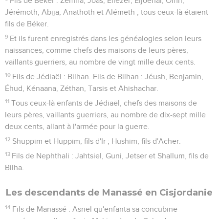
Fils de Béker : Zémira, Joas, Éliézer, Eljoénaï, Omri,
Jérémoth, Abija, Anathoth et Alémeth ; tous ceux-là étaient
fils de Béker.
9
Et ils furent enregistrés dans les généalogies selon leurs
naissances, comme chefs des maisons de leurs pères,
vaillants guerriers, au nombre de vingt mille deux cents.
10
Fils de Jédiaël : Bilhan. Fils de Bilhan : Jéush, Benjamin,
Éhud, Kénaana, Zéthan, Tarsis et Ahishachar.
11
Tous ceux-là enfants de Jédiaël, chefs des maisons de
leurs pères, vaillants guerriers, au nombre de dix-sept mille
deux cents, allant à l'armée pour la guerre.
12
Shuppim et Huppim, fils d'Ir ; Hushim, fils d'Acher.
13
Fils de Nephthali : Jahtsiel, Guni, Jetser et Shallum, fils de
Bilha.
Les descendants de Manassé en Cisjordanie
14
Fils de Manassé : Asriel qu'enfanta sa concubine