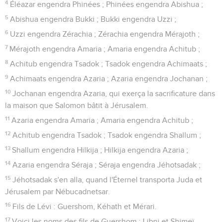
4
Éléazar engendra Phinées ; Phinées engendra Abishua ;
5
Abishua engendra Bukki ; Bukki engendra Uzzi ;
6
Uzzi engendra Zérachia ; Zérachia engendra Mérajoth ;
7
Mérajoth engendra Amaria ; Amaria engendra Achitub ;
8
Achitub engendra Tsadok ; Tsadok engendra Achimaats ;
9
Achimaats engendra Azaria ; Azaria engendra Jochanan ;
10
Jochanan engendra Azaria, qui exerça la sacrificature dans
la maison que Salomon bâtit à Jérusalem.
11
Azaria engendra Amaria ; Amaria engendra Achitub ;
12
Achitub engendra Tsadok ; Tsadok engendra Shallum ;
13
Shallum engendra Hilkija ; Hilkija engendra Azaria ;
14
Azaria engendra Séraja ; Séraja engendra Jéhotsadak ;
15
Jéhotsadak s'en alla, quand l'Éternel transporta Juda et
Jérusalem par Nébucadnetsar.
16
Fils de Lévi : Guershom, Kéhath et Mérari.
17
Voici les noms des fils de Guershom : Libni et Shimeï.