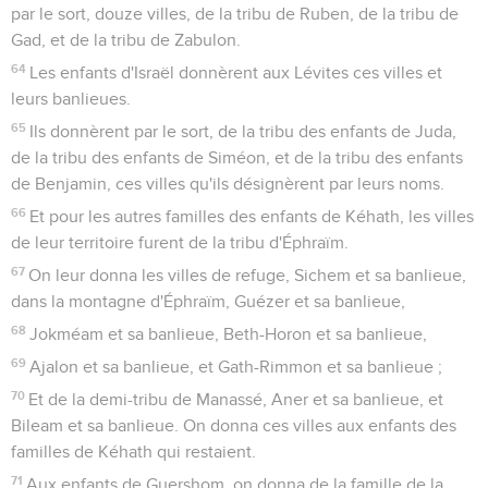
par le sort, douze villes, de la tribu de Ruben, de la tribu de
Gad, et de la tribu de Zabulon.
64
Les enfants d'Israël donnèrent aux Lévites ces villes et
leurs banlieues.
65
Ils donnèrent par le sort, de la tribu des enfants de Juda,
de la tribu des enfants de Siméon, et de la tribu des enfants
de Benjamin, ces villes qu'ils désignèrent par leurs noms.
66
Et pour les autres familles des enfants de Kéhath, les villes
de leur territoire furent de la tribu d'Éphraïm.
67
On leur donna les villes de refuge, Sichem et sa banlieue,
dans la montagne d'Éphraïm, Guézer et sa banlieue,
68
Jokméam et sa banlieue, Beth-Horon et sa banlieue,
69
Ajalon et sa banlieue, et Gath-Rimmon et sa banlieue ;
70
Et de la demi-tribu de Manassé, Aner et sa banlieue, et
Bileam et sa banlieue. On donna ces villes aux enfants des
familles de Kéhath qui restaient.
71
Aux enfants de Guershom, on donna de la famille de la