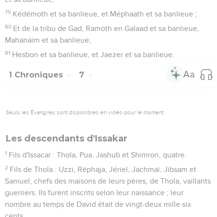
79
Kédémoth et sa banlieue, et Méphaath et sa banlieue ;
80
Et de la tribu de Gad, Ramoth en Galaad et sa banlieue,
Mahanaïm et sa banlieue,
81
Hesbon et sa banlieue, et Jaezer et sa banlieue.
1 Chroniques
7
Seuls les Évangiles sont disponibles en vidéo pour le moment.
Les descendants d'Issakar
1
Fils d'Issacar : Thola, Pua, Jashub et Shimron, quatre.
2
Fils de Thola : Uzzi, Réphaja, Jériel, Jachmaï, Jibsam et
Samuel, chefs des maisons de leurs pères, de Thola, vaillants
guerriers. Ils furent inscrits selon leur naissance ; leur
nombre au temps de David était de vingt-deux mille six
cents.