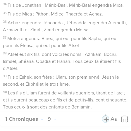
34
Fils de Jonathan : Mérib-Baal. Mérib-Baal engendra Mica.
35
Fils de Mica : Pithon, Mélec, Thaeréa et Achaz.
36
Achaz engendra Jéhoadda ; Jéhoadda engendra Alémeth,
Azmaveth et Zimri ; Zimri engendra Motsa ;
37
Motsa engendra Binea, qui eut pour fils Rapha, qui eut
pour fils Éleasa, qui eut pour fils Atsel.
38
Atsel eut six fils, dont voici les noms : Azrikam, Bocru,
Ismaël, Shéaria, Obadia et Hanan. Tous ceux-là étaient fils
d'Atsel.
39
Fils d'Eshek, son frère : Ulam, son premier-né, Jéush le
second, et Éliphélet le troisième.
40
Les fils d'Ulam furent de vaillants guerriers, tirant de l'arc ;
et ils eurent beaucoup de fils et de petits-fils, cent cinquante.
Tous ceux-là sont des enfants de Benjamin.
1 Chroniques
9