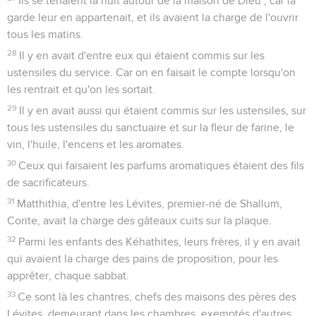
Ils se tenaient la nuit autour de la maison de Dieu ; car la
garde leur en appartenait, et ils avaient la charge de l'ouvrir
tous les matins.
28
Il y en avait d'entre eux qui étaient commis sur les
ustensiles du service. Car on en faisait le compte lorsqu'on
les rentrait et qu'on les sortait.
29
Il y en avait aussi qui étaient commis sur les ustensiles, sur
tous les ustensiles du sanctuaire et sur la fleur de farine, le
vin, l'huile, l'encens et les aromates.
30
Ceux qui faisaient les parfums aromatiques étaient des fils
de sacrificateurs.
31
Matthithia, d'entre les Lévites, premier-né de Shallum,
Corite, avait la charge des gâteaux cuits sur la plaque.
32
Parmi les enfants des Kéhathites, leurs frères, il y en avait
qui avaient la charge des pains de proposition, pour les
apprêter, chaque sabbat.
33
Ce sont là les chantres, chefs des maisons des pères des
Lévites, demeurant dans les chambres, exemptés d'autres