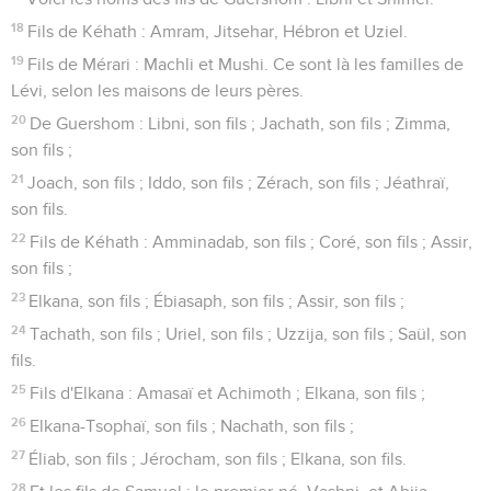
18
Fils de Kéhath : Amram, Jitsehar, Hébron et Uziel.
19
Fils de Mérari : Machli et Mushi. Ce sont là les familles de
Lévi, selon les maisons de leurs pères.
20
De Guershom : Libni, son fils ; Jachath, son fils ; Zimma,
son fils ;
21
Joach, son fils ; Iddo, son fils ; Zérach, son fils ; Jéathraï,
son fils.
22
Fils de Kéhath : Amminadab, son fils ; Coré, son fils ; Assir,
son fils ;
23
Elkana, son fils ; Ébiasaph, son fils ; Assir, son fils ;
24
Tachath, son fils ; Uriel, son fils ; Uzzija, son fils ; Saül, son
fils.
25
Fils d'Elkana : Amasaï et Achimoth ; Elkana, son fils ;
26
Elkana-Tsophaï, son fils ; Nachath, son fils ;
27
Éliab, son fils ; Jérocham, son fils ; Elkana, son fils.
28