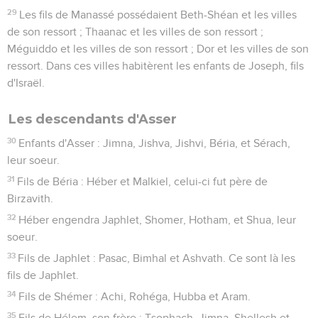
29
Les fils de Manassé possédaient Beth-Shéan et les villes
de son ressort ; Thaanac et les villes de son ressort ;
Méguiddo et les villes de son ressort ; Dor et les villes de son
ressort. Dans ces villes habitèrent les enfants de Joseph, fils
d'Israël.
Les descendants d'Asser
30
Enfants d'Asser : Jimna, Jishva, Jishvi, Béria, et Sérach,
leur soeur.
31
Fils de Béria : Héber et Malkiel, celui-ci fut père de
Birzavith.
32
Héber engendra Japhlet, Shomer, Hotham, et Shua, leur
soeur.
33
Fils de Japhlet : Pasac, Bimhal et Ashvath. Ce sont là les
fils de Japhlet.
34
Fils de Shémer : Achi, Rohéga, Hubba et Aram.
35
Fils de Hélem, son frère : Tsophach, Jimna, Shellesh et