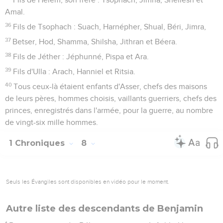
Amal.
36
Fils de Tsophach : Suach, Harnépher, Shual, Béri, Jimra,
37
Betser, Hod, Shamma, Shilsha, Jithran et Béera.
38
Fils de Jéther : Jéphunné, Pispa et Ara.
39
Fils d'Ulla : Arach, Hanniel et Ritsia.
40
Tous ceux-là étaient enfants d'Asser, chefs des maisons
de leurs pères, hommes choisis, vaillants guerriers, chefs des
princes, enregistrés dans l'armée, pour la guerre, au nombre
de vingt-six mille hommes.
1 Chroniques
8
Seuls les Évangiles sont disponibles en vidéo pour le moment.
Autre liste des descendants de Benjamin