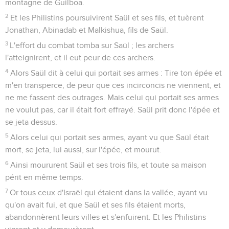
montagne de Guilboa.
2
Et les Philistins poursuivirent Saül et ses fils, et tuèrent
Jonathan, Abinadab et Malkishua, fils de Saül.
3
L'effort du combat tomba sur Saül ; les archers
l'atteignirent, et il eut peur de ces archers.
4
Alors Saül dit à celui qui portait ses armes : Tire ton épée et
m'en transperce, de peur que ces incirconcis ne viennent, et
ne me fassent des outrages. Mais celui qui portait ses armes
ne voulut pas, car il était fort effrayé. Saül prit donc l'épée et
se jeta dessus.
5
Alors celui qui portait ses armes, ayant vu que Saül était
mort, se jeta, lui aussi, sur l'épée, et mourut.
6
Ainsi moururent Saül et ses trois fils, et toute sa maison
périt en même temps.
7
Or tous ceux d'Israël qui étaient dans la vallée, ayant vu
qu'on avait fui, et que Saül et ses fils étaient morts,
abandonnèrent leurs villes et s'enfuirent. Et les Philistins