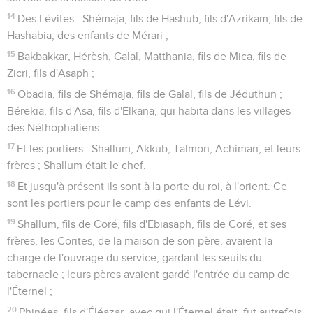
14
Des Lévites : Shémaja, fils de Hashub, fils d'Azrikam, fils de
Hashabia, des enfants de Mérari ;
15
Bakbakkar, Hérèsh, Galal, Matthania, fils de Mica, fils de
Zicri, fils d'Asaph ;
16
Obadia, fils de Shémaja, fils de Galal, fils de Jéduthun ;
Bérekia, fils d'Asa, fils d'Elkana, qui habita dans les villages
des Néthophatiens.
17
Et les portiers : Shallum, Akkub, Talmon, Achiman, et leurs
frères ; Shallum était le chef.
18
Et jusqu'à présent ils sont à la porte du roi, à l'orient. Ce
sont les portiers pour le camp des enfants de Lévi.
19
Shallum, fils de Coré, fils d'Ebiasaph, fils de Coré, et ses
frères, les Corites, de la maison de son père, avaient la
charge de l'ouvrage du service, gardant les seuils du
tabernacle ; leurs pères avaient gardé l'entrée du camp de
l'Éternel ;
20
Phinées, fils d'Éléazar, avec qui l'Éternel était, fut autrefois