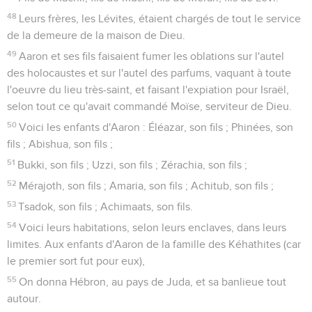
48
Leurs frères, les Lévites, étaient chargés de tout le service
de la demeure de la maison de Dieu.
49
Aaron et ses fils faisaient fumer les oblations sur l'autel
des holocaustes et sur l'autel des parfums, vaquant à toute
l'oeuvre du lieu très-saint, et faisant l'expiation pour Israël,
selon tout ce qu'avait commandé Moïse, serviteur de Dieu.
50
Voici les enfants d'Aaron : Éléazar, son fils ; Phinées, son
fils ; Abishua, son fils ;
51
Bukki, son fils ; Uzzi, son fils ; Zérachia, son fils ;
52
Mérajoth, son fils ; Amaria, son fils ; Achitub, son fils ;
53
Tsadok, son fils ; Achimaats, son fils.
54
Voici leurs habitations, selon leurs enclaves, dans leurs
limites. Aux enfants d'Aaron de la famille des Kéhathites (car
le premier sort fut pour eux),
55
On donna Hébron, au pays de Juda, et sa banlieue tout
autour.