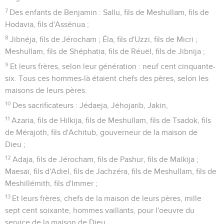
7
Des enfants de Benjamin : Sallu, fils de Meshullam, fils de
Hodavia, fils d'Assénua ;
8
Jibnéja, fils de Jérocham ; Éla, fils d'Uzzi, fils de Micri ;
Meshullam, fils de Shéphatia, fils de Réuël, fils de Jibnija ;
9
Et leurs frères, selon leur génération : neuf cent cinquante-
six. Tous ces hommes-là étaient chefs des pères, selon les
maisons de leurs pères.
10
Des sacrificateurs : Jédaeja, Jéhojarib, Jakin,
11
Azaria, fils de Hilkija, fils de Meshullam, fils de Tsadok, fils
de Mérajoth, fils d'Achitub, gouverneur de la maison de
Dieu ;
12
Adaja, fils de Jérocham, fils de Pashur, fils de Malkija ;
Maesaï, fils d'Adiel, fils de Jachzéra, fils de Meshullam, fils de
Meshillémith, fils d'Immer ;
13
Et leurs frères, chefs de la maison de leurs pères, mille
sept cent soixante, hommes vaillants, pour l'oeuvre du
service de la maison de Dieu.