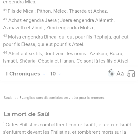
engendra Mica.
41
Fils de Mica : Pithon, Mélec, Thaeréa et Achaz.
42
Achaz engendra Jaera ; Jaera engendra Alémeth,
Azmaveth et Zimri ; Zimri engendra Motsa ;
43
Motsa engendra Binea, qui eut pour fils Réphaja, qui eut
pour fils Éleasa, qui eut pour fils Atsel.
44
Atsel eut six fils, dont voici les noms : Azrikam, Bocru,
Ismaël, Shéaria, Obadia et Hanan. Ce sont là les fils d'Atsel.
1 Chroniques
10
Seuls les Évangiles sont disponibles en vidéo pour le moment.
La mort de Saül
1
Or les Philistins combattirent contre Israël ; et ceux d'Israël
s'enfuirent devant les Philistins, et tombèrent morts sur la