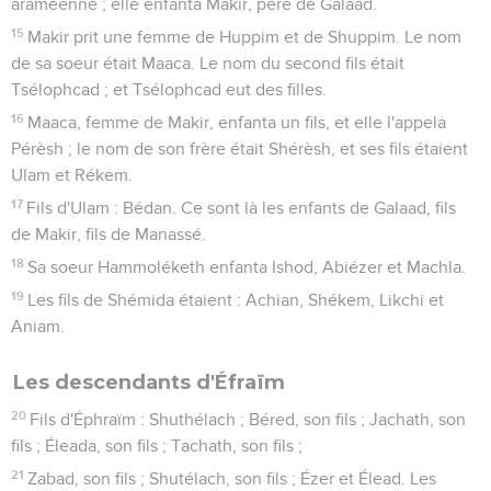
araméenne ; elle enfanta Makir, père de Galaad.
15
Makir prit une femme de Huppim et de Shuppim. Le nom
de sa soeur était Maaca. Le nom du second fils était
Tsélophcad ; et Tsélophcad eut des filles.
16
Maaca, femme de Makir, enfanta un fils, et elle l'appela
Pérèsh ; le nom de son frère était Shérèsh, et ses fils étaient
Ulam et Rékem.
17
Fils d'Ulam : Bédan. Ce sont là les enfants de Galaad, fils
de Makir, fils de Manassé.
18
Sa soeur Hammoléketh enfanta Ishod, Abiézer et Machla.
19
Les fils de Shémida étaient : Achian, Shékem, Likchi et
Aniam.
Les descendants d'Éfraïm
20
Fils d'Éphraïm : Shuthélach ; Béred, son fils ; Jachath, son
fils ; Éleada, son fils ; Tachath, son fils ;
21
Zabad, son fils ; Shutélach, son fils ; Ézer et Élead. Les