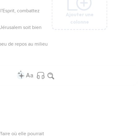
l'Esprit, combattez
Ajouter une
Ajouter une
Ajouter une
Ajouter une
Ajouter une
colonne
colonne
colonne
colonne
colonne
 Jérusalem soit bien
n peu de repos au milieu
.
aire où elle pourrait