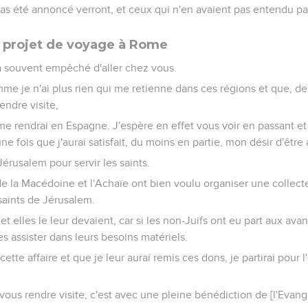
 pas été annoncé verront, et ceux qui n'en avaient pas entendu p
n projet de voyage à Rome
'a souvent empêché d'aller chez vous.
me je n'ai plus rien qui me retienne dans ces régions et que, d
rendre visite,
e me rendrai en Espagne. J'espère en effet vous voir en passant et
e fois que j'aurai satisfait, du moins en partie, mon désir d'être
Jérusalem pour servir les saints.
 de la Macédoine et l'Achaïe ont bien voulu organiser une collec
saints de Jérusalem.
 et elles le leur devaient, car si les non-Juifs ont eu part aux ava
les assister dans leurs besoins matériels.
cette affaire et que je leur aurai remis ces dons, je partirai pour 
vous rendre visite, c'est avec une pleine bénédiction de [l'Evangi