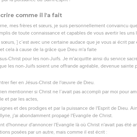
écrire comme il l'a fait
rne, mes frères et sœurs, je suis personnellement convaincu que
mplis de toute connaissance et capables de vous avertir les uns l
 sœurs, ] c’est avec une certaine audace que je vous ai écrit pa
 et cela à cause de la grâce que Dieu m'a faite
ésus-Christ pour les non-Juifs. Je m'acquitte ainsi du service sacr
que les non-Juifs soient une offrande agréable, devenue sainte par
rer fier en Jésus-Christ de l'œuvre de Dieu.
s rien mentionner si Christ ne l’avait pas accompli par moi pour a
le et par les actes,
signes et des prodiges et par la puissance de l'Esprit de Dieu. Ai
llyrie, j'ai abondamment propagé l'Evangile de Christ.
int d'honneur d'annoncer l'Evangile là où Christ n'avait pas été 
tions posées par un autre, mais comme il est écrit :