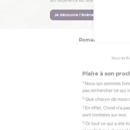
Cette foi que tu as,
qu'il approuve !
23
Mais celui qui a des 
conviction de foi. Tout
Romains
15
Seuls les É
Plaire à son pro
1
Nous qui sommes forts,
pas rechercher ce qui n
2
Que chacun de nous che
3
En effet, Christ n'a pa
sont tombées sur moi.
4
Or tout ce qui a été éc