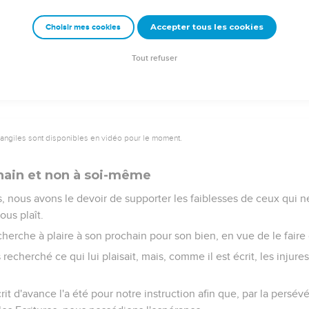
 garde-la pour toi devant Dieu. Heureux celui qui ne se condamn
Accepter tous les cookies
Choisir mes cookies
doutes au sujet de ce qu'il mange est condamné, parce qu'il n'ag
 ce qui ne provient pas d’une conviction de foi est péché.
Tout refuser
vangiles sont disponibles en vidéo pour le moment.
chain et non à soi-même
 nous avons le devoir de supporter les faiblesses de ceux qui ne
ous plaît.
rche à plaire à son prochain pour son bien, en vue de le faire g
s recherché ce qui lui plaisait, mais, comme il est écrit, les injure
rit d'avance l'a été pour notre instruction afin que, par la persév