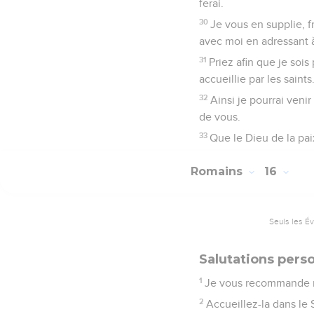
ferai.
30
Je vous en supplie, f
avec moi en adressant à
31
Priez afin que je soi
accueillie par les saints
32
Ainsi je pourrai venir
de vous.
33
Que le Dieu de la pai
Romains
16
Seuls les É
Salutations pers
1
Je vous recommande n
2
Accueillez-la dans le 