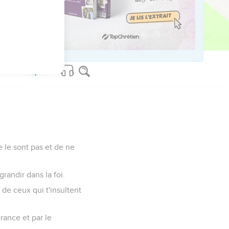
e pas lui-même par ce
it pas par une
 le sont pas et de ne
randir dans la foi.
s de ceux qui t'insultent
érance et par le