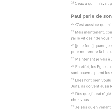
21
Ceux à qui il n'avait
Paul parle de so
22
C'est aussi ce qui m
23
Mais maintenant, com
j'ai le vif désir de vous 
24
[je le ferai] quand j
pour me rendre là-bas un
25
Maintenant je vais à 
26
En effet, les Eglises
sont pauvres parmi les 
27
Elles l'ont bien voulu
Juifs, ils doivent aussi 
28
Dès que j'aurai réglé 
chez vous.
29
Je sais qu'en venant 