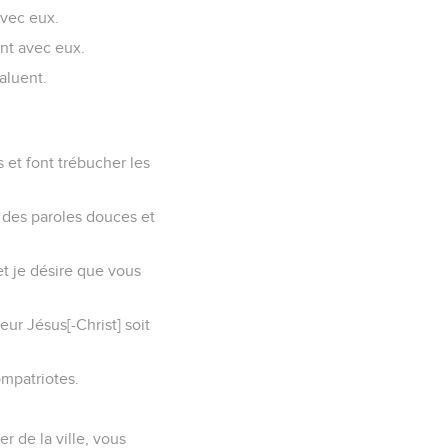
avec eux.
ont avec eux.
saluent.
 et font trébucher les
r des paroles douces et
et je désire que vous
ur Jésus[-Christ] soit
ompatriotes.
er de la ville, vous