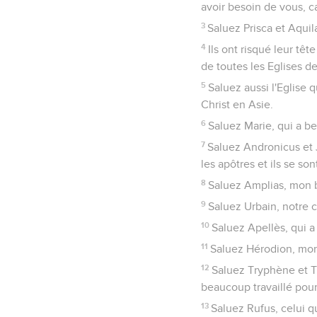
avoir besoin de vous, c
3
Saluez Prisca et Aquil
4
Ils ont risqué leur têt
de toutes les Eglises de
5
Saluez aussi l'Eglise 
Christ en Asie.
6
Saluez Marie, qui a be
7
Saluez Andronicus et 
les apôtres et ils se so
8
Saluez Amplias, mon 
9
Saluez Urbain, notre 
10
Saluez Apellès, qui a
11
Saluez Hérodion, mon
12
Saluez Tryphène et Tr
beaucoup travaillé pour
13
Saluez Rufus, celui qu