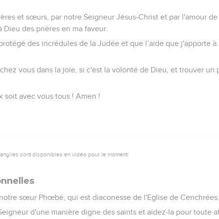
rères et sœurs, par notre Seigneur Jésus-Christ et par l'amour de 
 Dieu des prières en ma faveur.
s protégé des incrédules de la Judée et que l’aide que j'apporte à
.
 chez vous dans la joie, si c'est la volonté de Dieu, et trouver u
x soit avec vous tous ! Amen !
vangiles sont disponibles en vidéo pour le moment.
onnelles
otre sœur Phœbé, qui est diaconesse de l'Eglise de Cenchrées
Seigneur d'une manière digne des saints et aidez-la pour toute aff