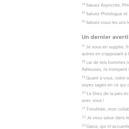
14
Saluez Asyncrite, Phl
15
Saluez Philologue et 
16
Saluez-vous les uns le
Un dernier avert
17
Je vous en supplie, f
autres en s'opposant à
18
car de tels hommes ne
flatteuses, ils trompen
19
Quant à vous, votre o
soyez sages en ce qui 
20
Le Dieu de la paix éc
avec vous !
21
Timothée, mon collabo
22
Je vous salue dans le 
23
Gaïus, qui m’accueille