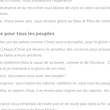
es Ecritures, nous possédions l'espérance.
sévérance et du réconfort vous donne de vivre en plein accord le
rist,
e, d'une seule voix, vous rendiez gloire au Dieu et Père de notr
e pour tous les peuples
es uns les autres comme Christ vous a accueillis, pour la gloire 
ue [Jésus-]Christ est devenu le serviteur des circoncis pour prouv
s faites à leurs ancêtres.
ls célèbrent Dieu à cause de sa bonté, comme le dit l’Ecriture : C
s et je chanterai à la gloire de ton nom.
tions, réjouissez-vous avec son peuple !
eigneur, vous toutes les nations, célébrez-le, vous tous les peup
raîtra, le rejeton d'Isaï, il se lèvera pour régner sur les nations ; 
rance vous remplisse de toute joie et de toute paix dans la foi, 
par la puissance du Saint-Esprit !