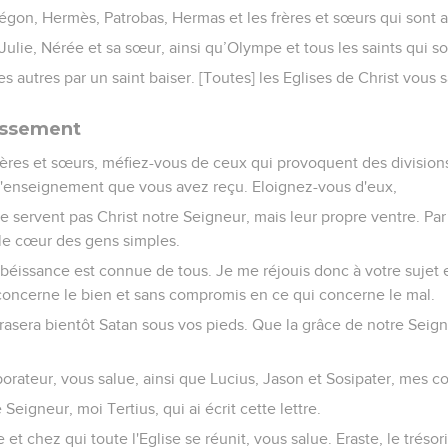
égon, Hermès, Patrobas, Hermas et les frères et sœurs qui sont 
Julie, Nérée et sa sœur, ainsi qu’Olympe et tous les saints qui s
s autres par un saint baiser. [Toutes] les Eglises de Christ vous 
issement
rères et sœurs, méfiez-vous de ceux qui provoquent des divisions
 l'enseignement que vous avez reçu. Eloignez-vous d'eux,
 servent pas Christ notre Seigneur, mais leur propre ventre. Pa
t le cœur des gens simples.
béissance est connue de tous. Je me réjouis donc à votre sujet 
concerne le bien et sans compromis en ce qui concerne le mal.
rasera bientôt Satan sous vos pieds. Que la grâce de notre Seigne
rateur, vous salue, ainsi que Lucius, Jason et Sosipater, mes c
Seigneur, moi Tertius, qui ai écrit cette lettre.
 et chez qui toute l'Eglise se réunit, vous salue. Eraste, le trésori