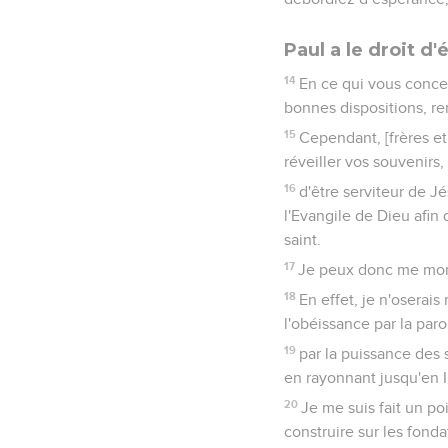
Paul a le droit d'
14
En ce qui vous conce
bonnes dispositions, re
15
Cependant, [frères et
réveiller vos souvenirs,
16
d'être serviteur de J
l'Evangile de Dieu afin 
saint.
17
Je peux donc me mont
18
En effet, je n'oserai
l'obéissance par la paro
19
par la puissance des 
en rayonnant jusqu'en I
20
Je me suis fait un po
construire sur les fonda