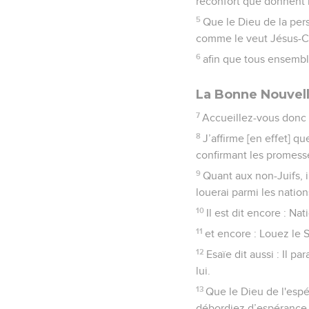
réconfort que donnent l
5
Que le Dieu de la per
comme le veut Jésus-Ch
6
afin que tous ensembl
La Bonne Nouvell
7
Accueillez-vous donc l
8
J’affirme [en effet] q
confirmant les promesse
9
Quant aux non-Juifs, i
louerai parmi les nation
10
Il est dit encore : Na
11
et encore : Louez le S
12
Esaïe dit aussi : Il pa
lui.
13
Que le Dieu de l'espé
débordiez d’espérance, 