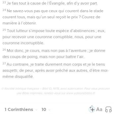
23
Je fais tout à cause de l’Évangile, afin d’y avoir part.
24
Ne savez-vous pas que ceux qui courent dans le stade
courent tous, mais qu’un seul reçoit le prix ? Courez de
manière à l’obtenir.
25
Tout lutteur s’impose toute espèce d’abstinences ; eux,
pour recevoir une couronne corruptible, nous, pour une
couronne incorruptible.
26
Moi donc, je cours, mais non pas à l’aventure ; je donne
des coups de poing, mais non pour battre l’air.
27
Au contraire, je traite durement mon corps et je le tiens
assujetti, de peur, après avoir prêché aux autres, d’être moi-
même disqualifié.
© Société biblique française – Bibli’O, 1978, avec autorisation. Pour vous procurer
une Bible imprimée, rendez-vous sur www.editionsbiblio.fr
1 Corinthiens
10