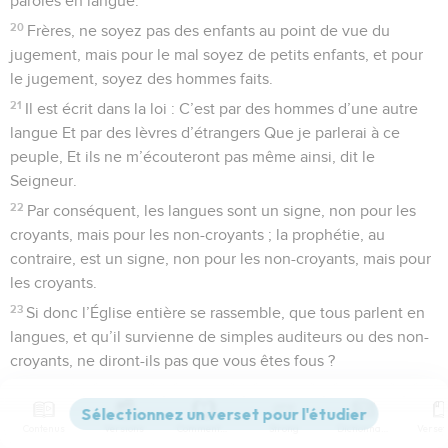
paroles en langue.
20
Frères, ne soyez pas des enfants au point de vue du
jugement, mais pour le mal soyez de petits enfants, et pour
le jugement, soyez des hommes faits.
21
Il est écrit dans la loi : C’est par des hommes d’une autre
langue Et par des lèvres d’étrangers Que je parlerai à ce
peuple, Et ils ne m’écouteront pas même ainsi, dit le
Seigneur.
22
Par conséquent, les langues sont un signe, non pour les
croyants, mais pour les non-croyants ; la prophétie, au
contraire, est un signe, non pour les non-croyants, mais pour
les croyants.
23
Si donc l’Église entière se rassemble, que tous parlent en
langues, et qu’il survienne de simples auditeurs ou des non-
croyants, ne diront-ils pas que vous êtes fous ?
24
Mais si tous prophétisent, et qu’il survienne quelque non-
croyant ou un simple auditeur, il est convaincu par tous, il est
Contenus
Versions
Commentaires
Strong
Dictionnaire
jugé par tous ;