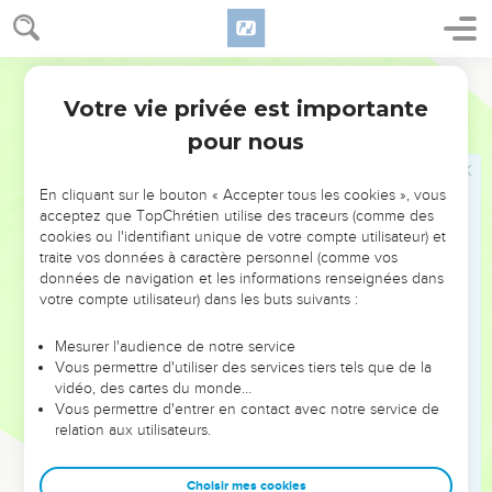
de corps et d’esprit ; et celle qui est mariée s’inquiète des
choses du monde, des moyens de plaire à son mari.
35
Je dis cela dans votre intérêt ; ce n’est pas pour vous
Segond 1978 (Colombe)
tendre un piège, c’est pour vous porter à ce qui est
Votre vie privée est importante
1 Corinthiens
7
bienséant et propre à vous attacher au Seigneur sans
pour nous
tiraillements.
36
Si quelqu’un estime déshonorant pour sa (fille) vierge de
En cliquant sur le bouton « Accepter tous les cookies », vous
dépasser l’âge nubile et qu’il doive en être ainsi, qu’il fasse
acceptez que TopChrétien utilise des traceurs (comme des
ce qu’il veut, il ne pèche pas ; qu’on se marie.
cookies ou l'identifiant unique de votre compte utilisateur) et
traite vos données à caractère personnel (comme vos
37
Mais celui qui tient ferme en lui-même, sans contrainte et
données de navigation et les informations renseignées dans
avec l’exercice de sa propre volonté, et qui a décidé en son
votre compte utilisateur) dans les buts suivants :
cœur de garder sa (fille) vierge, celui-là fait bien.
38
Ainsi, celui qui donne sa (fille) vierge en mariage fait bien,
Mesurer l'audience de notre service
Vous permettre d'utiliser des services tiers tels que de la
celui qui ne la donne pas fait mieux.
vidéo, des cartes du monde…
39
Une femme est liée aussi longtemps que son mari est
Vous permettre d'entrer en contact avec notre service de
relation aux utilisateurs.
vivant ; mais si le mari est décédé, elle est libre de se marier
à qui elle veut ; seulement, que ce soit dans le Seigneur.
Choisir mes cookies
40
Néanmoins, elle sera plus heureuse, à mon avis, si elle