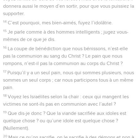
donnera aussi le moyen d’en sortir, pour que vous puissiez la
supporter.
14
C’est pourquoi, mes bien-aimés, fuyez l’idolâtrie.
15
Je parle comme à des hommes intelligents ; jugez vous-
mêmes de ce que je dis.
16
La coupe de bénédiction que nous bénissons, n’est-elle
pas la communion au sang du Christ ? Le pain que nous
rompons, n’est-il pas la communion au corps du Christ ?
17
Puisqu’il y a un seul pain, nous qui sommes plusieurs, nous
sommes un seul corps ; car nous participons tous à un même
pain.
18
Voyez les Israélites selon la chair : ceux qui mangent les
victimes ne sont-ils pas en communion avec l’autel ?
19
Que dis-je donc ? Que la viande sacrifiée aux idoles est
quelque chose ? ou qu’une idole est quelque chose ?
(Nullement).
20
Mais ce qu’on sacrifie, on le sacrifie à des démons et non à