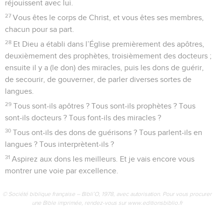
réjouissent avec lui.
27
Vous êtes le corps de Christ, et vous êtes ses membres,
chacun pour sa part.
28
Et Dieu a établi dans l’Église premièrement des apôtres,
deuxièmement des prophètes, troisièmement des docteurs ;
ensuite il y a (le don) des miracles, puis les dons de guérir,
de secourir, de gouverner, de parler diverses sortes de
langues.
29
Tous sont-ils apôtres ? Tous sont-ils prophètes ? Tous
sont-ils docteurs ? Tous font-ils des miracles ?
30
Tous ont-ils des dons de guérisons ? Tous parlent-ils en
langues ? Tous interprètent-ils ?
31
Aspirez aux dons les meilleurs. Et je vais encore vous
montrer une voie par excellence.
© Société biblique française – Bibli’O, 1978, avec autorisation. Pour vous procurer
une Bible imprimée, rendez-vous sur www.editionsbiblio.fr