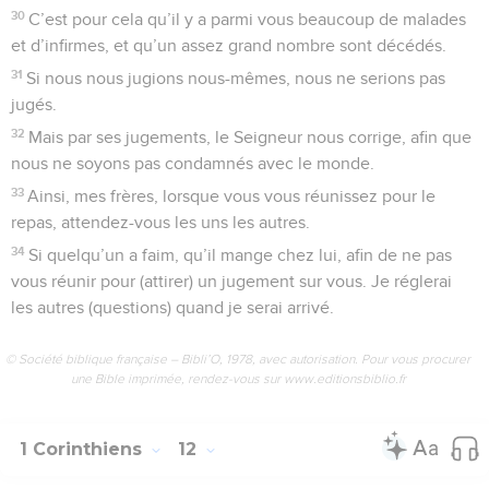
30
C’est pour cela qu’il y a parmi vous beaucoup de malades
et d’infirmes, et qu’un assez grand nombre sont décédés.
31
Si nous nous jugions nous-mêmes, nous ne serions pas
jugés.
32
Mais par ses jugements, le Seigneur nous corrige, afin que
nous ne soyons pas condamnés avec le monde.
33
Ainsi, mes frères, lorsque vous vous réunissez pour le
repas, attendez-vous les uns les autres.
34
Si quelqu’un a faim, qu’il mange chez lui, afin de ne pas
vous réunir pour (attirer) un jugement sur vous. Je réglerai
les autres (questions) quand je serai arrivé.
© Société biblique française – Bibli’O, 1978, avec autorisation. Pour vous procurer
une Bible imprimée, rendez-vous sur www.editionsbiblio.fr
1 Corinthiens
12