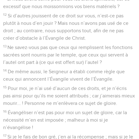
excessif que nous moissonnions vos biens matériels ?
12
Si d’autres jouissent de ce droit sur vous, n’est-ce pas
plutôt à nous d’en jouir ? Mais nous n’avons pas usé de ce
droit ; au contraire, nous supportons tout, afin de ne pas
créer d’obstacle à l’Évangile de Christ.
13
Ne savez-vous pas que ceux qui remplissent les fonctions
sacrées sont nourris par le temple, que ceux qui servent à
l’autel ont part à (ce qui est offert sur) l’autel ?
14
De même aussi, le Seigneur a établi comme règle que
ceux qui annoncent l’Évangile vivent de l’Évangile.
15
Pour moi, je n’ai usé d’aucun de ces droits, et je n’écris
pas ainsi pour qu’ils me soient attribués ; car j’aimerais mieux
mourir... ! Personne ne m’enlèvera ce sujet de gloire.
16
Évangéliser n’est pas pour moi un sujet de gloire, car la
nécessité m’en est imposée ; malheur à moi si je
n’évangélise !
17
Si je le fais de bon gré, j’en ai la récompense ; mais si je le