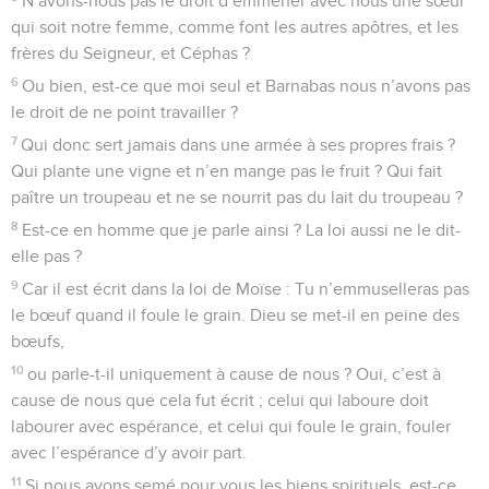
N’avons-nous pas le droit d’emmener avec nous une sœur
qui soit notre femme, comme font les autres apôtres, et les
frères du Seigneur, et Céphas ?
6
Ou bien, est-ce que moi seul et Barnabas nous n’avons pas
le droit de ne point travailler ?
7
Qui donc sert jamais dans une armée à ses propres frais ?
Qui plante une vigne et n’en mange pas le fruit ? Qui fait
paître un troupeau et ne se nourrit pas du lait du troupeau ?
8
Est-ce en homme que je parle ainsi ? La loi aussi ne le dit-
elle pas ?
9
Car il est écrit dans la loi de Moïse : Tu n’emmuselleras pas
le bœuf quand il foule le grain. Dieu se met-il en peine des
bœufs,
10
ou parle-t-il uniquement à cause de nous ? Oui, c’est à
cause de nous que cela fut écrit ; celui qui laboure doit
labourer avec espérance, et celui qui foule le grain, fouler
avec l’espérance d’y avoir part.
11
Si nous avons semé pour vous les biens spirituels, est-ce