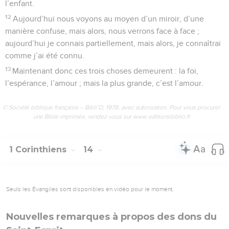
l’enfant.
12
Aujourd’hui nous voyons au moyen d’un miroir, d’une
manière confuse, mais alors, nous verrons face à face ;
aujourd’hui je connais partiellement, mais alors, je connaîtrai
comme j’ai été connu.
13
Maintenant donc ces trois choses demeurent : la foi,
l’espérance, l’amour ; mais la plus grande, c’est l’amour.
© Société biblique française – Bibli’O, 1978, avec autorisation. Pour vous procurer
une Bible imprimée, rendez-vous sur www.editionsbiblio.fr
1 Corinthiens
14
Seuls les Évangiles sont disponibles en vidéo pour le moment.
Nouvelles remarques à propos des dons du