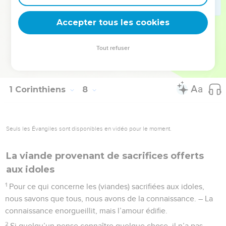
demeure comme elle est. Or moi aussi, je pense avoir l’Esprit
Accepter tous les cookies
de Dieu.
© Société biblique française – Bibli’O, 1978, avec autorisation. Pour vous procurer
Tout refuser
une Bible imprimée, rendez-vous sur www.editionsbiblio.fr
1 Corinthiens
8
Seuls les Évangiles sont disponibles en vidéo pour le moment.
La viande provenant de sacrifices offerts
aux idoles
1
Pour ce qui concerne les (viandes) sacrifiées aux idoles,
nous savons que tous, nous avons de la connaissance. – La
connaissance enorgueillit, mais l’amour édifie.
2
Si quelqu’un pense connaître quelque chose, il n’a pas