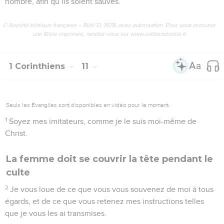
nombre, afin qu’ils soient sauvés.
© Société biblique française – Bibli’O, 1978, avec autorisation. Pour vous procurer
une Bible imprimée, rendez-vous sur www.editionsbiblio.fr
1 Corinthiens
11
Seuls les Évangiles sont disponibles en vidéo pour le moment.
1
Soyez mes imitateurs, comme je le suis moi-même de
Christ.
La femme doit se couvrir la tête pendant le
culte
2
Je vous loue de ce que vous vous souvenez de moi à tous
égards, et de ce que vous retenez mes instructions telles
que je vous les ai transmises.