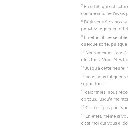
7
En effet, qui est celui 
comme si tu ne l'avais 
8
Déjà vous êtes rassas
pouviez régner en effet
9
En effet, il me sembl
quelque sorte, puisqu
10
Nous sommes fous à c
êtes forts. Vous êtes 
11
Jusqu'à cette heure, 
12
nous nous fatiguons à
supportons ;
13
calomniés, nous rép
de tous, jusqu'à mainte
14
Ce n'est pas pour vou
15
En effet, même si vo
c'est moi qui vous ai do