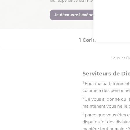
incapable de le compren
15
L'homme dirigé par l'
16
En effet, qui a connu
1 Corinthiens
3
Seuls les É
Serviteurs de Di
1
Pour ma part, frères e
comme à des personnes 
2
Je vous ai donné du la
maintenant vous ne le
3
parce que vous êtes en
disputes [et des divisi
manière tout humaine 