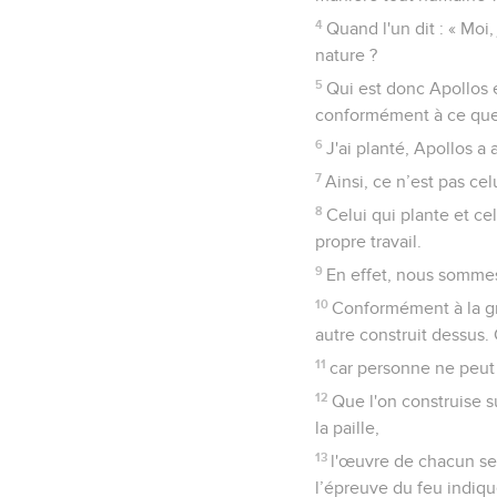
4
Quand l'un dit : « Moi
nature ?
5
Qui est donc Apollos 
conformément à ce que 
6
J'ai planté, Apollos a 
7
Ainsi, ce n’est pas ce
8
Celui qui plante et c
propre travail.
9
En effet, nous sommes
10
Conformément à la gr
autre construit dessus.
11
car personne ne peut 
12
Que l'on construise s
la paille,
13
l'œuvre de chacun sera
l’épreuve du feu indiq