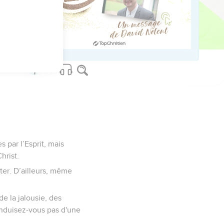
onne.
ns la pensée de Christ.
 par l’Esprit, mais
hrist.
rter. D’ailleurs, même
de la jalousie, des
conduisez-vous pas d'une