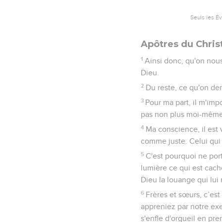
Seuls les É
Apôtres du Chris
1
Ainsi donc, qu'on nou
Dieu.
2
Du reste, ce qu'on dem
3
Pour ma part, il m'imp
pas non plus moi-même
4
Ma conscience, il est 
comme juste. Celui qui 
5
C'est pourquoi ne por
lumière ce qui est cach
Dieu la louange qui lui 
6
Frères et sœurs, c’es
appreniez par notre exe
s'enfle d'orgueil en pren