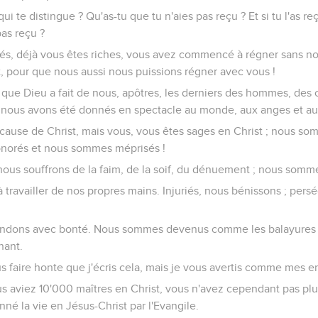
qui te distingue ? Qu'as-tu que tu n'aies pas reçu ? Et si tu l'as reç
pas reçu ?
iés, déjà vous êtes riches, vous avez commencé à régner sans n
, pour que nous aussi nous puissions régner avec vous !
e que Dieu a fait de nous, apôtres, les derniers des hommes, de
e nous avons été donnés en spectacle au monde, aux anges et 
ause de Christ, mais vous, vous êtes sages en Christ ; nous som
honorés et nous sommes méprisés !
nous souffrons de la faim, de la soif, du dénuement ; nous sommes
 travailler de nos propres mains. Injuriés, nous bénissons ; pers
ondons avec bonté. Nous sommes devenus comme les balayures
nant.
s faire honte que j'écris cela, mais je vous avertis comme mes e
us aviez 10'000 maîtres en Christ, vous n'avez cependant pas plu
nné la vie en Jésus-Christ par l'Evangile.