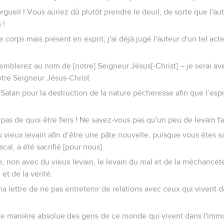
orgueil ! Vous auriez dû plutôt prendre le deuil, de sorte que l'au
 !
corps mais présent en esprit, j'ai déjà jugé l'auteur d'un tel act
mblerez au nom de [notre] Seigneur Jésus[-Christ] – je serai ave
otre Seigneur Jésus-Christ
Satan pour la destruction de la nature pécheresse afin que l’espri
as de quoi être fiers ! Ne savez-vous pas qu'un peu de levain fai
u vieux levain afin d’être une pâte nouvelle, puisque vous êtes sa
cal, a été sacrifié [pour nous].
e, non avec du vieux levain, le levain du mal et de la méchanceté
 et de la vérité.
ma lettre de ne pas entretenir de relations avec ceux qui vivent d
une manière absolue des gens de ce monde qui vivent dans l'immo