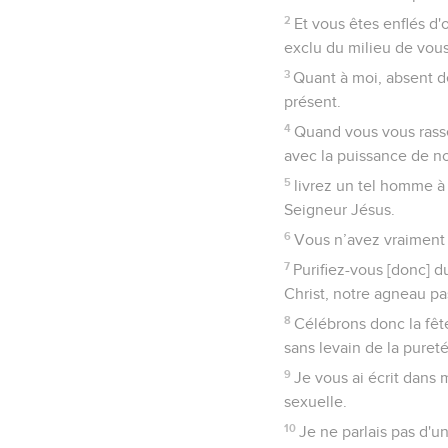
2
Et vous êtes enflés d'
exclu du milieu de vous
3
Quant à moi, absent de 
présent.
4
Quand vous vous rasse
avec la puissance de n
5
livrez un tel homme à 
Seigneur Jésus.
6
Vous n’avez vraiment p
7
Purifiez-vous [donc] d
Christ, notre agneau pas
8
Célébrons donc la fêt
sans levain de la pureté
9
Je vous ai écrit dans 
sexuelle.
10
Je ne parlais pas d'