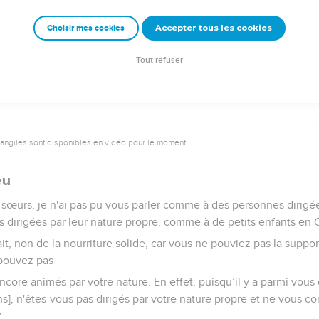
dre, parce que c'est spirituellement qu'on en juge.
Accepter tous les cookies
Choisir mes cookies
Esprit, au contraire, juge de tout et n'est lui-même jugé par pers
 la pensée du Seigneur et pourrait l'instruire ? Or nous, nous avo
Tout refuser
vangiles sont disponibles en vidéo pour le moment.
eu
t sœurs, je n'ai pas pu vous parler comme à des personnes dirigées
dirigées par leur nature propre, comme à de petits enfants en C
it, non de la nourriture solide, car vous ne pouviez pas la suppo
 pouvez pas
core animés par votre nature. En effet, puisqu’il y a parmi vous 
ons], n'êtes-vous pas dirigés par votre nature propre et ne vous 
?