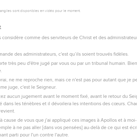
vangiles sont disponibles en vidéo pour le moment.
t
s considère comme des serviteurs de Christ et des administrateu
ande des administrateurs, c'est qu’ils soient trouvés fidèles.
orte très peu d'être jugé par vous ou par un tribunal humain. Bie
.
vrai, ne me reproche rien, mais ce n'est pas pour autant que je 
me juge, c'est le Seigneur.
tez aucun jugement avant le moment fixé, avant le retour du Seig
é dans les ténèbres et il dévoilera les intentions des cœurs. Cha
revient.
t à cause de vous que j'ai appliqué ces images à Apollos et à mo
mple à ne pas aller [dans vos pensées] au-delà de ce qui est éc
ant parti pour l'un contre l'autre.