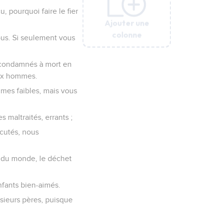
u, pourquoi faire le fier
Ajouter une
Ajouter une
Ajouter une
Ajouter une
Ajouter une
Ajouter une
colonne
colonne
colonne
colonne
colonne
colonne
ous. Si seulement vous
s condamnés à mort en
aux hommes.
mes faibles, mais vous
 maltraités, errants ;
écutés, nous
 du monde, le déchet
nfants bien-aimés.
sieurs pères, puisque