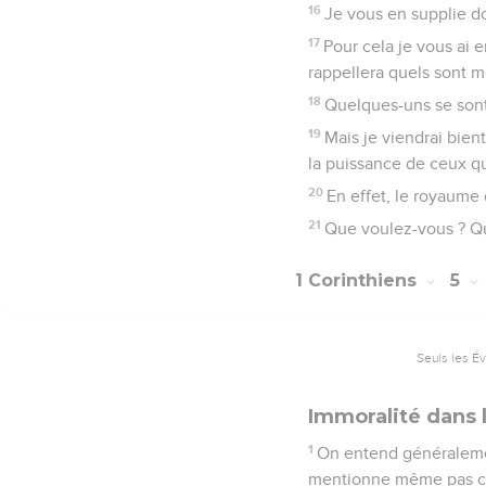
16
Je vous en supplie d
17
Pour cela je vous ai 
rappellera quels sont me
18
Quelques-uns se sont
19
Mais je viendrai bien
la puissance de ceux qui
20
En effet, le royaume
21
Que voulez-vous ? Qu
1 Corinthiens
5
Seuls les É
Immoralité dans l
1
On entend généralement
mentionne même pas chez