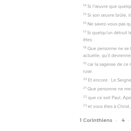
14
Si l'œuvre que quelqu
15
Si son œuvre brûle, 
16
Ne savez-vous pas que
17
Si quelqu'un détruit l
êtes.
18
Que personne ne se t
actuelle, qu'il devienne
19
car la sagesse de ce m
ruse.
20
Et encore : Le Seigne
21
Que personne ne mett
22
que ce soit Paul, Apol
23
et vous êtes à Christ,
1 Corinthiens
4