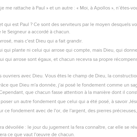
, je me rattache à Paul » et un autre : « Moi, à Apollos », n’êtes-v
et qui est Paul ? Ce sont des serviteurs par le moyen desquels vo
le Seigneur a accordé à chacun.
arrosé, mais c'est Dieu qui a fait grandir.
lui qui plante ni celui qui arrose qui compte, mais Dieu, qui donne
elui qui arrose sont égaux, et chacun recevra sa propre récompen
 ouvriers avec Dieu. Vous êtes le champ de Dieu, la constructio
âce que Dieu m'a donnée, j'ai posé le fondement comme un sage
 Cependant, que chacun fasse attention à la manière dont il const
poser un autre fondement que celui qui a été posé, à savoir Jésu
ur ce fondement avec de l'or, de l'argent, des pierres précieuses,
 dévoilée : le jour du jugement la fera connaître, car elle se rév
uera ce que vaut l'œuvre de chacun.