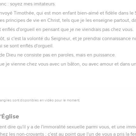
onc : soyez mes imitateurs.
envoyé Timothée, qui est mon enfant bien-aimé et fidèle dans le 
s principes de vie en Christ, tels que je les enseigne partout, da
 enflés d'orgueil en pensant que je ne viendrais pas chez vous.
tôt, si c'est la volonté du Seigneur, et je prendrai connaissance 
 se sont enflés d'orgueil.
 de Dieu ne consiste pas en paroles, mais en puissance.
e je vienne chez vous avec un bâton, ou avec amour et dans un
vangiles sont disponibles en vidéo pour le moment.
'Église
 dire qu'il y a de l'immoralité sexuelle parmi vous, et une immor
 les non-croyants ; c'est au point que l'un de vous a pris la 