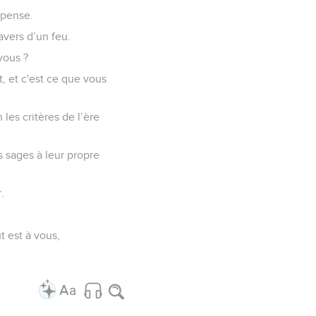
mpense.
avers d’un feu.
vous ?
t, et c'est ce que vous
es critères de l’ère
es sages à leur propre
.
t est à vous,