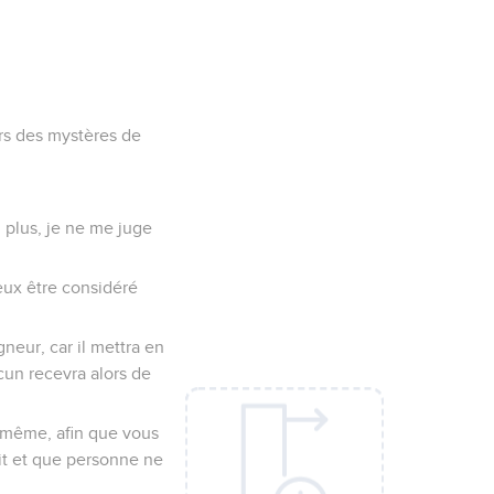
rs des mystères de
n plus, je ne me juge
peux être considéré
neur, car il mettra en
cun recevra alors de
i-même, afin que vous
rit et que personne ne