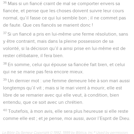
36
Mais si un fiancé craint de mal se comporter envers sa
fiancée, et pense que les choses doivent suivre leur cours
normal, qu’il fasse ce qui lui semble bon ; il ne commet pas
de faute. Que ces fiancés se marient donc !
37
Si un fiancé a pris en lui-même une ferme résolution, sans
y être contraint, mais dans la pleine possession de sa
volonté, si la décision qu’il a ainsi prise en lui-même est de
rester célibataire, il fera bien.
38
En somme, celui qui épouse sa fiancée fait bien, et celui
qui ne se marie pas fera encore mieux.
39
Un dernier mot : une femme demeure liée à son mari aussi
longtemps qu’il vit ; mais si le mari vient à mourir, elle est
libre de se remarier avec qui elle veut, à condition, bien
entendu, que ce soit avec un chrétien.
40
Toutefois, à mon avis, elle sera plus heureuse si elle reste
comme elle est ; et je pense, moi aussi, avoir l’Esprit de Dieu.
La Bible Du Semeur Copyright © 1992, 1999 by Biblica, Inc.® Used by permission.