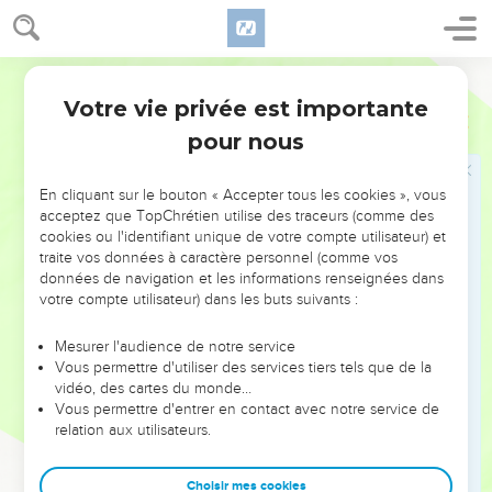
En effet, même si vous aviez dix mille maîtres dans la foi
en Christ, vous n’avez cependant qu’un seul père. Car c’est
moi qui vous ai fait naître à la foi en Jésus-Christ en vous
Semeur
annonçant la Bonne Nouvelle.
Votre vie privée est importante
1 Corinthiens
4
16
Je vous invite donc à suivre mon exemple.
pour nous
17
C’est dans cette intention que je vous ai envoyé
*Timothée, mon fils bien-aimé et fidèle dans le Seigneur. Il
En cliquant sur le bouton « Accepter tous les cookies », vous
vous rappellera les principes de vie chrétienne qui sont les
acceptez que TopChrétien utilise des traceurs (comme des
miens, tels que je les enseigne partout dans toutes les
cookies ou l'identifiant unique de votre compte utilisateur) et
Eglises.
traite vos données à caractère personnel (comme vos
données de navigation et les informations renseignées dans
18
Pensant que désormais je ne reviendrai plus chez vous,
votre compte utilisateur) dans les buts suivants :
certains se sont mis à jouer les importants.
19
Mais, si le Seigneur le veut, j’irai très prochainement vous
Mesurer l'audience de notre service
Vous permettre d'utiliser des services tiers tels que de la
voir et alors je me rendrai compte, non pas des beaux
vidéo, des cartes du monde…
discours que ces prétentieux peuvent tenir, mais de ce dont
Vous permettre d'entrer en contact avec notre service de
ils sont capables.
relation aux utilisateurs.
20
Car le règne de Dieu ne consiste pas en paroles, mais en
puissance.
Choisir mes cookies