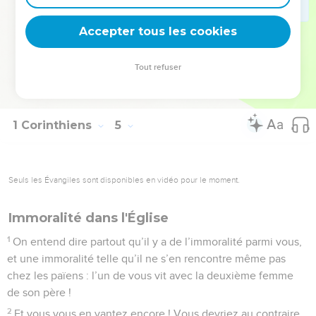
21
Que préférez-vous ? Que je vienne chez vous avec un
Accepter tous les cookies
bâton, ou avec un esprit d’amour et de douceur ?
La Bible Du Semeur Copyright © 1992, 1999 by Biblica, Inc.® Used by permission.
Tout refuser
All rights reserved worldwide.
1 Corinthiens
5
Seuls les Évangiles sont disponibles en vidéo pour le moment.
Immoralité dans l'Église
1
On entend dire partout qu’il y a de l’immoralité parmi vous,
et une immoralité telle qu’il ne s’en rencontre même pas
chez les païens : l’un de vous vit avec la deuxième femme
de son père !
2
Et vous vous en vantez encore ! Vous devriez au contraire