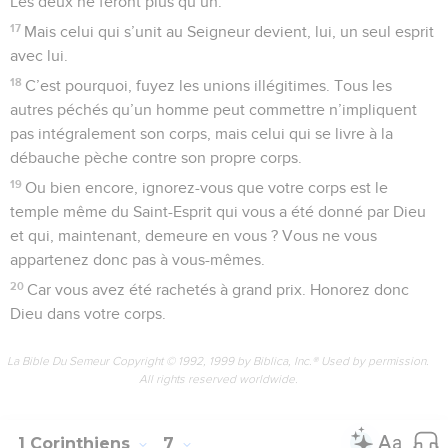
Les deux ne feront plus qu’un.
17
Mais celui qui s’unit au Seigneur devient, lui, un seul esprit
avec lui.
18
C’est pourquoi, fuyez les unions illégitimes. Tous les
autres péchés qu’un homme peut commettre n’impliquent
pas intégralement son corps, mais celui qui se livre à la
débauche pèche contre son propre corps.
19
Ou bien encore, ignorez-vous que votre corps est le
temple même du Saint-Esprit qui vous a été donné par Dieu
et qui, maintenant, demeure en vous ? Vous ne vous
appartenez donc pas à vous-mêmes.
20
Car vous avez été rachetés à grand prix. Honorez donc
Dieu dans votre corps.
La Bible Du Semeur Copyright © 1992, 1999 by Biblica, Inc.® Used by permission.
All rights reserved worldwide.
1 Corinthiens
7