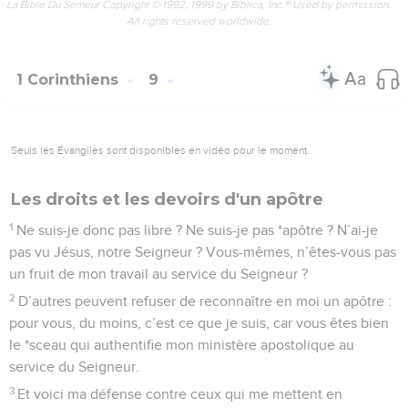
La Bible Du Semeur Copyright © 1992, 1999 by Biblica, Inc.® Used by permission.
All rights reserved worldwide.
1 Corinthiens
9
Seuls les Évangiles sont disponibles en vidéo pour le moment.
Les droits et les devoirs d'un apôtre
1
Ne suis-je donc pas libre ? Ne suis-je pas *apôtre ? N’ai-je
pas vu Jésus, notre Seigneur ? Vous-mêmes, n’êtes-vous pas
un fruit de mon travail au service du Seigneur ?
2
D’autres peuvent refuser de reconnaître en moi un apôtre :
pour vous, du moins, c’est ce que je suis, car vous êtes bien
le *sceau qui authentifie mon ministère apostolique au
service du Seigneur.
3
Et voici ma défense contre ceux qui me mettent en