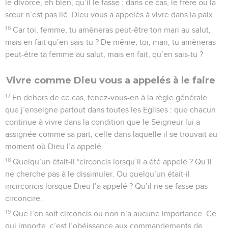
le divorce, eh bien, qu’il le fasse ; dans ce cas, le frère ou la
sœur n’est pas lié. Dieu vous a appelés à vivre dans la paix.
16
Car toi, femme, tu amèneras peut-être ton mari au salut,
mais en fait qu’en sais-tu ? De même, toi, mari, tu amèneras
peut-être ta femme au salut, mais en fait, qu’en sais-tu ?
Vivre comme Dieu vous a appelés à le faire
17
En dehors de ce cas, tenez-vous-en à la règle générale
que j’enseigne partout dans toutes les Eglises : que chacun
continue à vivre dans la condition que le Seigneur lui a
assignée comme sa part, celle dans laquelle il se trouvait au
moment où Dieu l’a appelé.
18
Quelqu’un était-il *circoncis lorsqu’il a été appelé ? Qu’il
ne cherche pas à le dissimuler. Ou quelqu’un était-il
incirconcis lorsque Dieu l’a appelé ? Qu’il ne se fasse pas
circoncire.
19
Que l’on soit circoncis ou non n’a aucune importance. Ce
qui importe, c’est l’obéissance aux commandements de