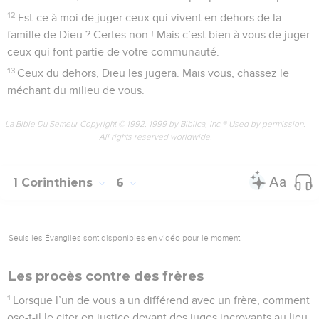
12
Est-ce à moi de juger ceux qui vivent en dehors de la
famille de Dieu ? Certes non ! Mais c’est bien à vous de juger
ceux qui font partie de votre communauté.
13
Ceux du dehors, Dieu les jugera. Mais vous, chassez le
méchant du milieu de vous.
La Bible Du Semeur Copyright © 1992, 1999 by Biblica, Inc.® Used by permission.
All rights reserved worldwide.
1 Corinthiens
6
Seuls les Évangiles sont disponibles en vidéo pour le moment.
Les procès contre des frères
1
Lorsque l’un de vous a un différend avec un frère, comment
ose-t-il le citer en justice devant des juges incroyants au lieu