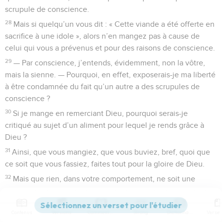
scrupule de conscience.
28
Mais si quelqu’un vous dit : « Cette viande a été offerte en
sacrifice à une idole », alors n’en mangez pas à cause de
celui qui vous a prévenus et pour des raisons de conscience.
29
— Par conscience, j’entends, évidemment, non la vôtre,
mais la sienne. — Pourquoi, en effet, exposerais-je ma liberté
à être condamnée du fait qu’un autre a des scrupules de
conscience ?
30
Si je mange en remerciant Dieu, pourquoi serais-je
critiqué au sujet d’un aliment pour lequel je rends grâce à
Dieu ?
31
Ainsi, que vous mangiez, que vous buviez, bref, quoi que
ce soit que vous fassiez, faites tout pour la gloire de Dieu.
32
Mais que rien, dans votre comportement, ne soit une
occasion de chute, ni pour les *Juifs, ni pour les païens, ni
pour les membres de l’Eglise de Dieu.
Contenus
Versions
Commentaires
Strong
Dictionnaire
33
Agissez comme moi qui m’efforce, en toutes choses, de