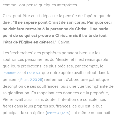
comme l'ont pensé quelques interprètes.
C'est peut-être aussi dépasser la pensée de l'apôtre que de
"Il ne sépare point Christ de son corps. Par quoi ceci
dire :
ne doit être restreint à la personne de Christ...Il ne parle
point de ce qui est propre à Christ, mais il traite de tout
l'état de l'Église en général."
Calvin.
Les "recherches" des prophètes portaient bien sur les
souffrances personnelles du Messie, et il est remarquable
que leurs prédictions les plus précises, par exempte, le
et
, que notre apôtre avait surtout dans la
Psaumes 22
Esaïe 53
pensée, (
) renferment d'abord une pathétique
1Pierre 2.23-25
description de ses souffrances, puis une vue triomphante de
sa glorification. En rappelant ces données de la prophétie,
Pierre avait aussi, sans doute, l'intention de consoler ses
frères dans leurs propres souffrances, ce qui est le but
principal de son épître. (
) Lui-même ne connaît
1Pierre 4.1
,
12-19