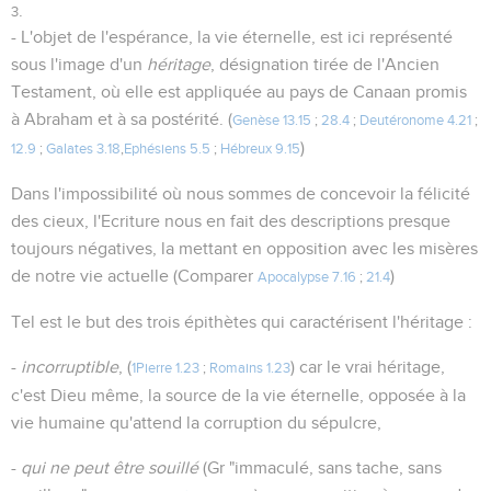
.
3
- L'objet de l'espérance, la vie éternelle, est ici représenté
sous l'image d'un
héritage
, désignation tirée de l'Ancien
Testament, où elle est appliquée au pays de Canaan promis
à Abraham et à sa postérité. (
Genèse 13.15
;
28.4
;
Deutéronome 4.21
;
)
12.9
;
Galates 3.18
,
Ephésiens 5.5
;
Hébreux 9.15
Dans l'impossibilité où nous sommes de concevoir la félicité
des cieux, l'Ecriture nous en fait des descriptions presque
toujours négatives, la mettant en opposition avec les misères
de notre vie actuelle (Comparer
)
Apocalypse 7.16
;
21.4
Tel est le but des trois épithètes qui caractérisent l'héritage :
-
incorruptible
, (
) car le vrai héritage,
1Pierre 1.23
;
Romains 1.23
c'est Dieu même, la source de la vie éternelle, opposée à la
vie humaine qu'attend la corruption du sépulcre,
-
qui ne peut être souillé
(Gr "immaculé, sans tache, sans