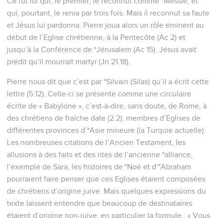
Ce fut lui qui, le premier, le reconnut comme *Messie, et
qui, pourtant, le renia par trois fois. Mais il reconnut sa faute
et Jésus lui pardonna. Pierre joua alors un rôle éminent au
début de l’Eglise chrétienne, à la Pentecôte (Ac 2) et
jusqu’à la Conférence de *Jérusalem (Ac 15). Jésus avait
prédit qu’il mourrait martyr (Jn 21.18).
Pierre nous dit que c’est par *Silvain (Silas) qu’il a écrit cette
lettre (5.12). Celle-ci se présente comme une circulaire
écrite de « Babylone », c’est-à-dire, sans doute, de Rome, à
des chrétiens de fraîche date (2.2), membres d’Eglises de
différentes provinces d’*Asie mineure (la Turquie actuelle).
Les nombreuses citations de l’Ancien Testament, les
allusions à des faits et des rites de l’ancienne *alliance,
l’exemple de Sara, les histoires de *Noé et d’*Abraham
pourraient faire penser que ces Eglises étaient composées
de chrétiens d’origine juive. Mais quelques expressions du
texte laissent entendre que beaucoup de destinataires
étaient d’origine non-juive, en particulier la formule : « Vous