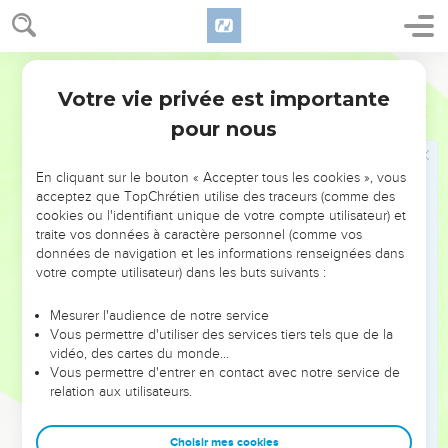
ce qui autrement semblait être prochain de perdition."
Calvin.
Bible annotée
Plusieurs interprètes protestants modernes pensent que
Votre vie privée est importante
Jacques
5
c'est celui qui aura ramené le pécheur qui sauvera sa propre
pour nous
âme et couvrira la multitude des péchés qu'il a lui-même
commis antérieurement. L'idée ainsi exprimée ne serait pas
En cliquant sur le bouton « Accepter tous les cookies », vous
sans analogie avec
. Elle éviterait une certaine
Jacques 2.13
acceptez que TopChrétien utilise des traceurs (comme des
tautologie : celui qui ramènera un homme de son égarement
cookies ou l'identifiant unique de votre compte utilisateur) et
traite vos données à caractère personnel (comme vos
sauvera l'âme de cet homme.
données de navigation et les informations renseignées dans
votre compte utilisateur) dans les buts suivants :
On est surpris de voir une telle affirmation introduite par les
mots :
qu'il sache
...Il le sait bien, et c'est pour cela qu'il s'est
Mesurer l'audience de notre service
efforcé de le ramener !
Vous permettre d'utiliser des services tiers tels que de la
vidéo, des cartes du monde…
6 Cependant cette pensée, que le chrétien peut considérer
Vous permettre d'entrer en contact avec notre service de
relation aux utilisateurs.
une conversion dont il est l'instrument comme le gage et le
moyen de son propre salut, est si peu conforme à
Choisir mes cookies
l'enseignement de tout le Nouveau Testament qu'on hésite à