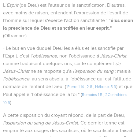
L'
Esprit
(de Dieu) est l'auteur de la sanctification. D'autres,
avec moins de raison, entendent l'expression de l'esprit de
"élus selon
l'homme sur lequel s'exerce l'action sanctifiante :
la prescience de Dieu et sanctifiés en leur esprit."
(Oltramare)
- Le but en vue duquel Dieu les a élus et les sanctifie par
l'Esprit, c'est l'
obéissance
, non l'obéissance
à Jésus-Christ
,
comme traduisent quelques-uns, car le complément
de
Jésus-Christ
ne se rapporte qu'à
l'aspersion du sang
; mais à
l'obéissance
, au sens absolu, à l'obéissance qui est l'attitude
normale de l'enfant de Dieu, (
) et que
1Pierre 1.14
;
2.8
;
Hébreux 5.9
Paul appelle "l'obéissance de la foi." (
Romains 1.5
;
2Corinthiens
)
10.5
A cette disposition du croyant répond, de la part de Dieu,
l'aspersion du sang de Jésus-Christ
. Ce dernier terme est
emprunté aux usages des sacrifices, où le sacrificateur faisait