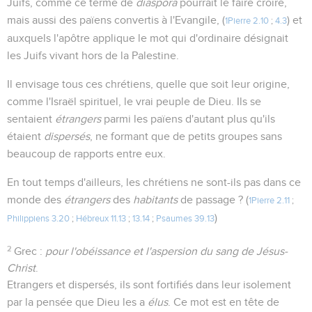
Juifs, comme ce terme de
diaspora
pourrait le faire croire,
mais aussi des païens convertis à l'Evangile, (
) et
1Pierre 2.10
;
4.3
auxquels l'apôtre applique le mot qui d'ordinaire désignait
les Juifs vivant hors de la Palestine.
Il envisage tous ces chrétiens, quelle que soit leur origine,
comme l'Israël spirituel, le vrai peuple de Dieu. Ils se
sentaient
étrangers
parmi les païens d'autant plus qu'ils
étaient
dispersés
, ne formant que de petits groupes sans
beaucoup de rapports entre eux.
En tout temps d'ailleurs, les chrétiens ne sont-ils pas dans ce
monde des
étrangers
des
habitants
de passage ? (
1Pierre 2.11
;
)
Philippiens 3.20
;
Hébreux 11.13
;
13.14
;
Psaumes 39.13
2
Grec :
pour l'obéissance et l'aspersion du sang de Jésus-
Christ
.
Etrangers et dispersés, ils sont fortifiés dans leur isolement
par la pensée que Dieu les a
élus
. Ce mot est en tête de