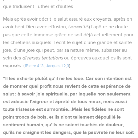
que traduisent Luther et d'autres.
Mais après avoir décrit le salut assuré aux croyants, après en
avoir béni Dieu avec effusion, (
) l'apôtre ne doute
versets 3-5
pas que cette immense grâce ne soit déjà actuellement pour
les chrétiens auxquels il écrit le sujet d'une grande et sainte
joie, d'une joie qui peut, par sa nature même, subsister au
sein des
diverses tentations
ou épreuves auxquelles ils sont
exposés. (
)
1Pierre 4.13
;
Jacques 1.2,3
"Il les exhorte plutôt qu'il ne les loue. Car son intention est
de montrer quel profit nous revient de cette espérance de
salut : à savoir joie spirituelle, par laquelle non seulement
est adoucie l'aigreur et âpreté de tous maux, mais aussi
toute tristesse est surmontée...Mais les fidèles ne sont
point troncs de bois, et ils n'ont tellement dépouillé le
sentiment humain, qu'ils ne soient touchés de douleur,
qu'ils ne craignent les dangers, que la pauvreté ne leur soit