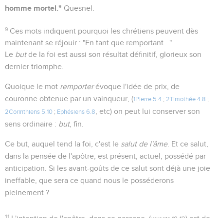
homme mortel."
Quesnel.
9
Ces mots indiquent pourquoi les chrétiens peuvent dès
maintenant se réjouir : "En tant que remportant..."
Le
but
de la foi est aussi son résultat définitif, glorieux son
dernier triomphe.
Quoique le mot
remporter
évoque l'idée de prix, de
couronne obtenue par un vainqueur, (
1Pierre 5.4
;
2Timothée 4.8
;
, etc) on peut lui conserver son
2Corinthiens 5.10
;
Ephésiens 6.8
sens ordinaire :
but
, fin.
Ce but, auquel tend la foi, c'est le
salut de l'âme
. Et ce salut,
dans la pensée de l'apôtre, est présent, actuel, possédé par
anticipation. Si les avant-goûts de ce salut sont déjà une joie
ineffable, que sera ce quand nous le posséderons
pleinement ?
11