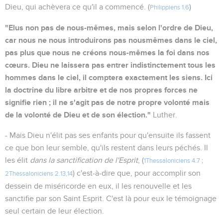
Dieu, qui achèvera ce qu'il a commencé. (
)
Philippiens 1.6
"Elus non pas de nous-mêmes, mais selon l'ordre de Dieu,
car nous ne nous introduirons pas nousmêmes dans le ciel,
pas plus que nous ne créons nous-mêmes la foi dans nos
cœurs. Dieu ne laissera pas entrer indistinctement tous les
hommes dans le ciel, il comptera exactement les siens. Ici
la doctrine du libre arbitre et de nos propres forces ne
signifie rien ; il ne s'agit pas de notre propre volonté mais
de la volonté de Dieu et de son élection."
Luther.
- Mais Dieu n'élit pas ses enfants pour qu'ensuite ils fassent
ce que bon leur semble, qu'ils restent dans leurs péchés. Il
les élit
dans la sanctification de l'Esprit
, (
1Thessaloniciens 4.7
;
) c'est-à-dire que, pour accomplir son
2Thessaloniciens 2.13,14
dessein de miséricorde en eux, il les renouvelle et les
sanctifie par son Saint Esprit. C'est là pour eux le témoignage
seul certain de leur élection.