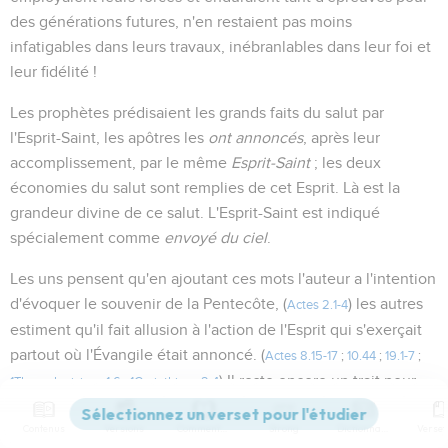
des générations futures, n'en restaient pas moins
infatigables dans leurs travaux, inébranlables dans leur foi et
leur fidélité !
Les prophètes prédisaient les grands faits du salut par
l'Esprit-Saint, les apôtres les
ont annoncés
, après leur
accomplissement, par le même
Esprit-Saint
; les deux
économies du salut sont remplies de cet Esprit. Là est la
grandeur divine de ce salut. L'Esprit-Saint est indiqué
spécialement comme
envoyé du ciel
.
Les uns pensent qu'en ajoutant ces mots l'auteur a l'intention
d'évoquer le souvenir de la Pentecôte, (
) les autres
Actes 2.1-4
estiment qu'il fait allusion à l'action de l'Esprit qui s'exerçait
partout où l'Évangile était annoncé. (
Actes 8.15-17
;
10.44
;
19.1-7
;
) Il reste encore un trait pour
1Thessaloniciens 1.6
;
1Corinthiens 2.4
achever le tableau, le désir des anges !
Contenus
Versions
Commentaires
Strong
Dictionnaire
Grec :
désirent s'incliner
pour contempler de plus près. (Voir