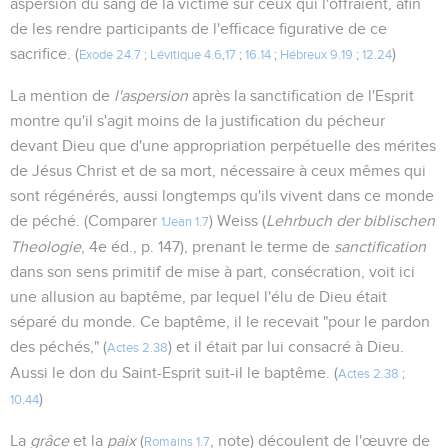
aspersion du sang de la victime sur ceux qui l'offraient, afin
de les rendre participants de l'efficace figurative de ce
sacrifice. (
)
Exode 24.7
;
Lévitique 4.6
,
17
;
16.14
;
Hébreux 9.19
;
12.24
La mention de
l'aspersion
après la sanctification de l'Esprit
montre qu'il s'agit moins de la justification du pécheur
devant Dieu que d'une appropriation perpétuelle des mérites
de Jésus Christ et de sa mort, nécessaire à ceux mêmes qui
sont régénérés, aussi longtemps qu'ils vivent dans ce monde
de péché. (Comparer
) Weiss (
Lehrbuch der biblischen
1Jean 1.7
Theologie
, 4e éd., p. 147), prenant le terme de
sanctification
dans son sens primitif de mise à part, consécration, voit ici
une allusion au baptême, par lequel l'élu de Dieu était
séparé du monde. Ce baptême, il le recevait "pour le pardon
des péchés," (
) et il était par lui consacré à Dieu.
Actes 2.38
Aussi le don du Saint-Esprit suit-il le baptême. (
Actes 2.38
;
)
10.44
La
grâce
et la
paix
(
, note) découlent de l'œuvre de
Romains 1.7