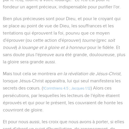
fondeur un agent précieux, indispensable pour purifier l'or.
Bien plus précieuses sont pour Dieu, et pour le croyant qui
se place au point de vue de Dieu, les souffrances et les
tentations qui éprouvent la foi, pourvu que ce moyen
d'éprouver (ou cette action d'éprouver)
tourne
(grec
soit
trouvé
)
à louange et à gloire et à honneur
pour le fidèle. Et
sans doute plus l'épreuve aura été grande, douloureuse, plus
la gloire sera grande aussi.
Mais tout cela se montrera
en la révélation de Jésus-Christ
,
lorsque Jésus-Christ apparaîtra, lui qui seul manifestera les
secrets des cœurs. (
) Alors ces
1Corinthiens 4.5
;
Jacques 1.12
persécutions, par lesquelles les lecteurs de l'épître étaient
éprouvés et qui pour le présent, les couvraient de honte les
couvriront de gloire.
Et pour nous aussi, les croix que nous avons à porter, si elles
sont d'abord un sujet d'humiliation, de renoncement, de