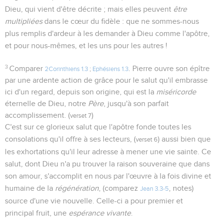
Dieu, qui vient d'être décrite ; mais elles peuvent
être
multipliées
dans le cœur du fidèle : que ne sommes-nous
plus remplis d'ardeur à les demander à Dieu comme l'apôtre,
et pour nous-mêmes, et les uns pour les autres !
3
Comparer
. Pierre ouvre son épître
2Corinthiens 1.3
;
Ephésiens 1.3
par une ardente action de grâce pour le salut qu'il embrasse
ici d'un regard, depuis son origine, qui est la
miséricorde
éternelle de Dieu, notre
Père
, jusqu'à son parfait
accomplissement. (
)
verset 7
C'est sur ce glorieux salut que l'apôtre fonde toutes les
consolations qu'il offre à ses lecteurs, (
) aussi bien que
verset 6
les exhortations qu'il leur adresse à mener une vie sainte. Ce
salut, dont Dieu n'a pu trouver la raison souveraine que dans
son amour, s'accomplit en nous par l'œuvre à la fois divine et
humaine de la
régénération
, (comparez
, notes)
Jean 3.3-5
source d'une vie nouvelle. Celle-ci a pour premier et
principal fruit, une
espérance vivante
.