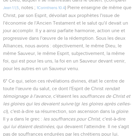
, notes ;
) Pierre enseigne de même que
Jean 1.1
,
5
1Corinthiens 10.4
Christ, par son Esprit, dévoilait aux prophètes l'issue de
l'économie de l'Ancien Testament et le salut qu'il devait un
jour accomplir. Il y a ainsi parfaite harmonie, action une et
progressive dans l'œuvre de la rédemption. Sous les deux
Alliances, nous avons : objectivement, le même Dieu, le
même Sauveur, le même Esprit, subjectivement, la même
foi, qui est pour les uns, la foi en un Sauveur devant venir,
pour les autres en un Sauveur venu.
6° Ce qui, selon ces révélations divines, était le centre de
toute l'œuvre du salut, ce dont l'Esprit de Christ
rendait
témoignage à l'avance
, c'étaient les
souffrances de Christ et
les gloires qui les devaient suivre
(gr
les gloires après celles-
ci
), c'est-à-dire sa résurrection, son ascension dans la
gloire
.
Il y a dans le grec :
les souffrances pour Christ
, c'est-à-dire
qui lui étaient destinées
, qui devaient l'atteindre. Il ne s'agit
pas de souffrances endurées par les chrétiens pour lui,