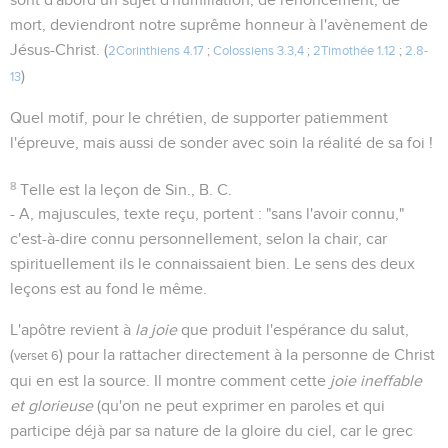
mort, deviendront notre suprême honneur à l'avènement de
Jésus-Christ. (
2Corinthiens 4.17
;
Colossiens 3.3,4
;
2Timothée 1.12
;
2.8-
)
13
Quel motif, pour le chrétien, de supporter patiemment
l'épreuve, mais aussi de sonder avec soin la réalité de sa foi !
8
Telle est la leçon de Sin., B. C.
- A, majuscules, texte reçu, portent : "sans l'avoir connu,"
c'est-à-dire connu personnellement, selon la chair, car
spirituellement ils le connaissaient bien. Le sens des deux
leçons est au fond le même.
L'apôtre revient à
la joie
que produit l'espérance du salut,
(
) pour la rattacher directement à la personne de Christ
verset 6
qui en est la source. Il montre comment cette
joie ineffable
et glorieuse
(qu'on ne peut exprimer en paroles et qui
participe déjà par sa nature de la gloire du ciel, car le grec