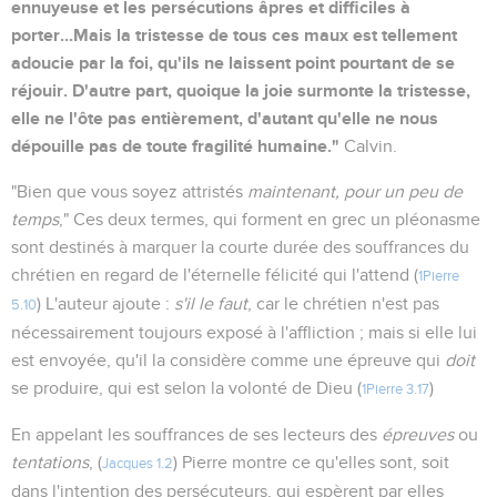
ennuyeuse et les persécutions âpres et difficiles à
porter...Mais la tristesse de tous ces maux est tellement
adoucie par la foi, qu'ils ne laissent point pourtant de se
réjouir. D'autre part, quoique la joie surmonte la tristesse,
elle ne l'ôte pas entièrement, d'autant qu'elle ne nous
dépouille pas de toute fragilité humaine."
Calvin.
"Bien que vous soyez attristés
maintenant, pour un peu de
temps
," Ces deux termes, qui forment en grec un pléonasme
sont destinés à marquer la courte durée des souffrances du
chrétien en regard de l'éternelle félicité qui l'attend (
1Pierre
) L'auteur ajoute :
s'il le faut
, car le chrétien n'est pas
5.10
nécessairement toujours exposé à l'affliction ; mais si elle lui
est envoyée, qu'il la considère comme une épreuve qui
doit
se produire, qui est selon la volonté de Dieu (
)
1Pierre 3.17
En appelant les souffrances de ses lecteurs des
épreuves
ou
tentations
, (
) Pierre montre ce qu'elles sont, soit
Jacques 1.2
dans l'intention des persécuteurs, qui espèrent par elles