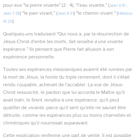
pour eux "la pierre vivante" (2 : 4), "l'eau vivante," (
Jean 4.10
;
) "le pain vivant," (
) "le chemin vivant." (
Jean 7.38
Jean 6.51
Hébreux
)
10.20
Quelques-uns traduisent "Qui nous a, par la résurrection de
Jésus-Christ d'entre les morts,
fait renaître à
une vivante
espérance." Ils pensent que Pierre fait allusion à son
expérience personnelle.
Toutes ses espérances messianiques avaient été ruinées par
la mort de Jésus, la honte du triple reniement, dont il s'était
rendu coupable, achevait de l'accabler. La vue de Jésus-
Christ ressuscité, le pardon que lui accorda le Maître qu'il
avait trahi, le firent
renaître
à une espérance, qu'il peut
qualifier de
vivante
, parce qu'il sent qu'elle ne saurait être
détruite, comme les espérances plus ou moins charnelles et
chimériques qu'il nourrissait auparavant.
Cette explication renferme une part de vérité. Il est possible