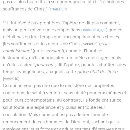
pas de plus beau titre à se donner que celui-ci : "témoin des
souffrances de Christ" (
)
1Pierre 5.1
12
Il fut révélé aux prophètes (l'apôtre ne dit pas comment,
mais on peut en voir un exemple dans
) que ce
Daniel 12.4
,
9
,
13
n'était pas en leur temps que s'accompliraient ces choses
(les souffrances et les gloires de Christ,
)
qu'ils
verset 11
administraient
(grec
servaient
), comme d'humbles
instruments, qu'ils annonçaient en fidèles messagers, mais
qu'elles étaient
pour vous
, dit l'apôtre, pour les chrétiens des
temps évangéliques, auxquels cette
grâce était destinée
.
(
)
verset 10
Ce qui ne veut pas dire que le ministère des prophètes
concernant le salut à venir fut sans utilité pour eux mêmes et
pour leurs contemporains, au contraire, ils fondaient sur ce
salut toute leur espérance et y puisaient toute leur
consolation. Mais comment ne pas admirer l'humble
renoncement de ces hommes de Dieu, qui, sachant qu'ils
employaient leurs forces et enduraient tant d'épreuves pour