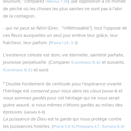
souillure," comparez
), par opposition à ce monde
Hébreux 7.26
de péché où les choses les plus saintes ne sont pas à l'abri
de la contagion,
-
qui ne peut se flétrir
(Grec : "inflétrissable"), tout l'opposé de
ces fleurs auxquelles un seul jour enlève leur grâce, leur
fraîcheur, leur parfum. (
)
1Pierre 1.24
;
5.4
L'existence céleste est donc vie éternelle, sainteté parfaite,
jeunesse perpétuelle. (Comparer
et suivants,
1Corinthiens 15.42
et suiv)
1Corinthiens 15.53
5
Double fondement de certitude pour l'espérance vivante :
l'héritage est
conservé pour nous dans les cieux
(
) et
verset 4
nous sommes gardés
pour cet héritage qui ne nous serait
guère assuré, si nous mêmes n'étions gardés au milieu des
épreuves. (
)
versets 6-9
La puissance de Dieu
est la
garde
qui nous protège contre
les puissances hostiles. (
1Pierre 5.8-10
,
Philippiens 4.7
;
Romains 8.31-