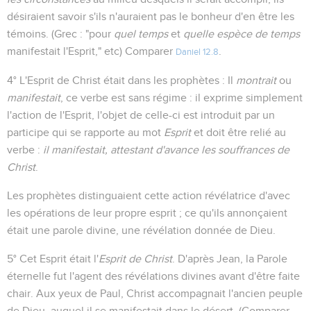
désiraient savoir s'ils n'auraient pas le bonheur d'en être les
témoins. (Grec : "pour
quel temps
et
quelle espèce de temps
manifestait l'Esprit," etc) Comparer
.
Daniel 12.8
4° L'Esprit de Christ était dans les prophètes : Il
montrait
ou
manifestait
, ce verbe est sans régime : il exprime simplement
l'action de l'Esprit, l'objet de celle-ci est introduit par un
participe qui se rapporte au mot
Esprit
et doit être relié au
verbe :
il manifestait, attestant d'avance les souffrances de
Christ
.
Les prophètes distinguaient cette action révélatrice d'avec
les opérations de leur propre esprit ; ce qu'ils annonçaient
était une parole divine, une révélation donnée de Dieu.
5° Cet Esprit était l'
Esprit de Christ
. D'après Jean, la Parole
éternelle fut l'agent des révélations divines avant d'être faite
chair. Aux yeux de Paul, Christ accompagnait l'ancien peuple
de Dieu, auquel il se manifestait dans le désert. (Comparer