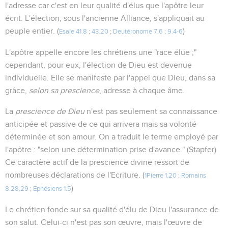
l'adresse car c'est en leur qualité d'élus que l'apôtre leur
écrit. L'élection, sous l'ancienne Alliance, s'appliquait au
peuple entier. (
)
Esaïe 41.8
;
43.20
;
Deutéronome 7.6
;
9.4-6
L'apôtre appelle encore les chrétiens une "race élue ;"
cependant, pour eux, l'élection de Dieu est devenue
individuelle. Elle se manifeste par l'appel que Dieu, dans sa
grâce,
selon sa prescience
, adresse à chaque âme.
La
prescience de Dieu
n'est pas seulement sa connaissance
anticipée et passive de ce qui arrivera mais sa volonté
déterminée et son amour. On a traduit le terme employé par
l'apôtre : "selon une détermination prise d'avance." (Stapfer)
Ce caractère actif de la prescience divine ressort de
nombreuses déclarations de l'Ecriture. (
1Pierre 1.20
;
Romains
)
8.28,29
;
Ephésiens 1.5
Le chrétien fonde sur sa qualité d'élu de Dieu l'assurance de
son salut. Celui-ci n'est pas son œuvre, mais l'œuvre de