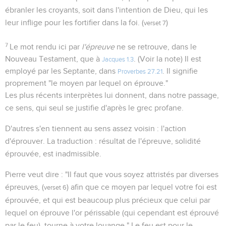
ébranler les croyants, soit dans l'intention de Dieu, qui les
leur inflige pour les fortifier dans la foi. (
)
verset 7
7
Le mot rendu ici par
l'épreuve
ne se retrouve, dans le
Nouveau Testament, que à
. (Voir la note) Il est
Jacques 1.3
employé par les Septante, dans
. Il signifie
Proverbes 27.21
proprement "le moyen par lequel on éprouve."
Les plus récents interprètes lui donnent, dans notre passage,
ce sens, qui seul se justifie d'après le grec profane.
D'autres s'en tiennent au sens assez voisin : l'action
d'éprouver. La traduction : résultat de l'épreuve, solidité
éprouvée, est inadmissible.
Pierre veut dire : "Il faut que vous soyez attristés par diverses
épreuves, (
) afin que ce moyen par lequel votre foi est
verset 6
éprouvée, et qui est beaucoup plus précieux que celui par
lequel on éprouve l'or périssable (qui cependant est éprouvé
par le feu), tourne à votre louange." Le feu est pour le