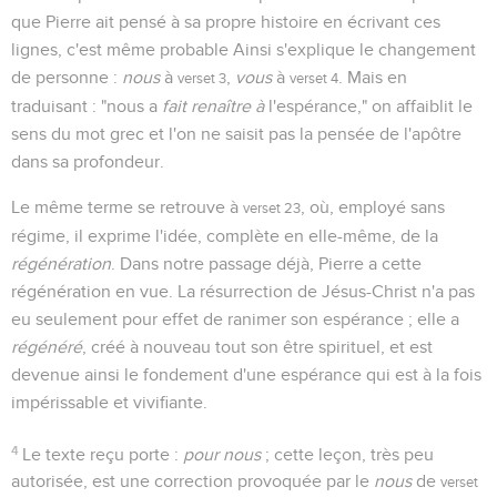
que Pierre ait pensé à sa propre histoire en écrivant ces
lignes, c'est même probable Ainsi s'explique le changement
de personne :
nous
à
,
vous
à
. Mais en
verset 3
verset 4
traduisant : "nous a
fait renaître à
l'espérance," on affaiblit le
sens du mot grec et l'on ne saisit pas la pensée de l'apôtre
dans sa profondeur.
Le même terme se retrouve à
, où, employé sans
verset 23
régime, il exprime l'idée, complète en elle-même, de la
régénération
. Dans notre passage déjà, Pierre a cette
régénération en vue. La résurrection de Jésus-Christ n'a pas
eu seulement pour effet de ranimer son espérance ; elle a
régénéré
, créé à nouveau tout son être spirituel, et est
devenue ainsi le fondement d'une espérance qui est à la fois
impérissable et vivifiante.
4
Le texte reçu porte :
pour nous
; cette leçon, très peu
autorisée, est une correction provoquée par le
nous
de
verset