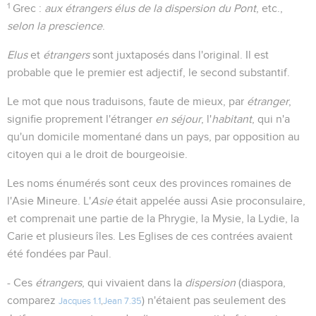
1
Grec :
aux étrangers élus de la dispersion du Pont
, etc.,
selon la prescience
.
Elus
et
étrangers
sont juxtaposés dans l'original. Il est
probable que le premier est adjectif, le second substantif.
Le mot que nous traduisons, faute de mieux, par
étranger
,
signifie proprement l'étranger
en séjour
, l'
habitant
, qui n'a
qu'un domicile momentané dans un pays, par opposition au
citoyen qui a le droit de bourgeoisie.
Les noms énumérés sont ceux des provinces romaines de
l'Asie Mineure. L'
Asie
était appelée aussi Asie proconsulaire,
et comprenait une partie de la Phrygie, la Mysie, la Lydie, la
Carie et plusieurs îles. Les Eglises de ces contrées avaient
été fondées par Paul.
- Ces
étrangers
, qui vivaient dans la
dispersion
(diaspora,
comparez
) n'étaient pas seulement des
Jacques 1.1
,
Jean 7.35