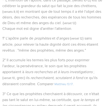
L'intention de l'apôtre, dans ce passage, (
) est de
versets 10-12
célébrer la grandeur du salut qui fait la joie des chrétiens,
(
) en montrant que de tout temps il a été l'objet des
versets 8,9
désirs, des recherches, des espérances de tous les hommes
de Dieu et même des anges du ciel. (
)
verset 12
Chaque mot est digne d'arrêter l'attention.
1° L'apôtre parle de
prophètes
et d'
anges
(
) sans
verset 12
article, pour relever la haute dignité dont ces êtres étaient
revêtus : "même des prophètes, même des anges."
2° Il accumule les termes les plus forts pour exprimer
l'ardeur, la persévérance, le soin que les prophètes
apportaient à
leurs recherches et à leurs investigations
;
(
, grec) ils
recherchaient, scrutaient à fond
ce qu'ils
verset 10
désiraient connaître. Comparer
.
Matthieu 13.17
3° Ce que les prophètes cherchaient à découvrir, ce n'était
pas tant le salut en lui-même, sa certitude, que
le temps et
les circonstances
au milieu desquels il serait accompli, ils