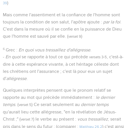
)
39
Mais comme l'assentiment et la confiance de l'homme sont
toujours la condition de son salut, l'apôtre ajoute :
par la foi
.
C'est dans la mesure où il se confie en la puissance de Dieu
que l'homme est sauvé par elle. (
)
verset 9
6
Grec :
En quoi vous tressaillez d'allégresse
.
-
En quoi
se rapporte à tout ce qui précède
, c'est-à-
versets 3-5
dire à cette espérance vivante, à cet héritage céleste dont
les chrétiens ont l'assurance ; c'est là pour eux un sujet
d'
allégresse
.
Quelques interprètes pensent que le pronom relatif se
rapporte au mot qui précède immédiatement :
le dernier
temps
. (
) Ce serait seulement au
dernier temps
verset 5
qu'aurait lieu cette allégresse, "en la révélation de Jésus-
Christ ;" (
) le verbe au présent :
vous tressaillez
, serait
verset 7
pris dans le sens du futur ; (comparer :
) c'est ainsi
Matthieu 26.2