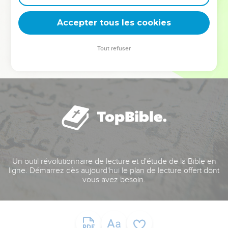
deviennent vos tremplins. Que vous guidiez un ministère, une
équipe, un groupe ou une famille, leur expérience est faite
Accepter tous les cookies
pour vous.
Tout refuser
Je découvre l’événement
Un outil révolutionnaire de lecture et d'étude de la Bible en
ligne. Démarrez dès aujourd'hui le plan de lecture offert dont
vous avez besoin.