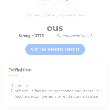
TopChrétien
TopBible
Lexique Hébreu / Grec
ous
Strong n°3775
Prononciation [ooce]
Voir les versets relatifs
Définition
l'oreille
métaph. la faculté de perception par l'esprit, la
faculté de compréhension et de connaissance