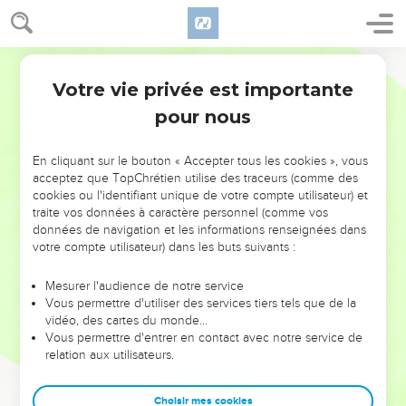
Votre vie privée est importante
pour nous
NE MANQUEZ PAS L’ÉVÉNEMENT
En cliquant sur le bouton « Accepter tous les cookies », vous
DE L’ANNÉE !
acceptez que TopChrétien utilise des traceurs (comme des
cookies ou l'identifiant unique de votre compte utilisateur) et
ET SI LEURS ERREURS POUVAIENT VOUS ÉVITER LES
traite vos données à caractère personnel (comme vos
VOTRES ?
données de navigation et les informations renseignées dans
votre compte utilisateur) dans les buts suivants :
On admire souvent les leaders pour leurs réussites, leur impact,
leur foi ou leur vision. Mais on voit moins les doutes, les erreurs
Mesurer l'audience de notre service
Vous permettre d'utiliser des services tiers tels que de la
et les saisons difficiles qu'ils ont traversés, alors même que ce
vidéo, des cartes du monde…
sont elles qui les ont façonnés.
Vous permettre d'entrer en contact avec notre service de
relation aux utilisateurs.
Dans cette conférence, leaders, entrepreneurs, et responsables
reviennent sur les erreurs marquantes de leur parcours et les
clés pour avancer avec plus de sagesse afin que leurs erreurs
Choisir mes cookies