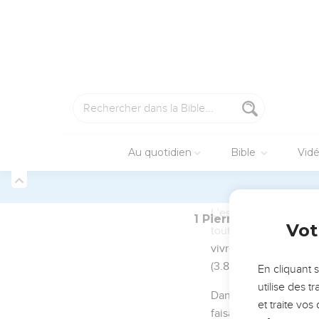
12
Il leur fut révélé qu
choses, que vous ont a
ciel, et dans lesquelles
Appel à vivre sa
13
C'est pourquoi, ceig
la grâce qui vous sera a
14
Comme des enfants ob
vous étiez dans l'ignor
15
Mais, puisque celui q
qu'il est écrit :
16
Vous serez saints, car
17
Et si vous invoquez 
conduisez-vous avec cr
18
sachant que ce n'est 
la vaine manière de viv
19