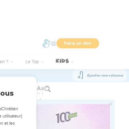
s dispensateurs de ces
Saint Esprit envoyé du
ntière espérance dans
z autrefois, quand
otre conduite, selon
ion de personnes,
ous avez été rachetés de