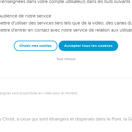
cieux de Christ, comme d'un agneau sans défaut et sans tache,
fondation du monde, et manifesté à la fin des temps, à cause de 
Dieu, lequel l'a ressuscité des morts et lui a donné la gloire, en s
nt sur Dieu.
es en obéissant à la vérité pour avoir un amour fraternel sincèr
out votre coeur,
é régénérés, non par une semence corruptible, mais par une se
t permanente de Dieu.
omme l'herbe, Et toute sa gloire comme la fleur de l'herbe. L'herb
igneur demeure éternellement. Et cette parole est celle qui vou
vangiles sont disponibles en vidéo pour le moment.