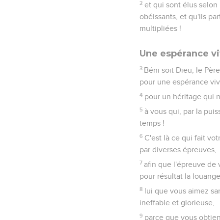
La pierre vivante
1
Rejetant donc toute ma
2
désirez, comme des enf
3
si vous avez goûté qu
4
Approchez-vous de lui
5
et vous-mêmes, comme 
sacerdoce, afin d'offrir
6
Car il est dit dans l'É
en elle ne sera point co
7
L'honneur est donc pou
bâtissaient Est devenue
8
ils s'y heurtent pour n'
9
Vous, au contraire, vo
vous annonciez les vert
10
vous qui autrefois n'