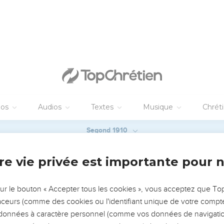
e ce n'était pas pour eux-mêmes, mais pour vous, qu'ils étaient le
nnoncées maintenant ceux qui vous ont prêché l'Évangile par le 
 les anges désirent plonger leurs regards.
intement
nez les reins de votre entendement, soyez sobres, et ayez une e
pportée, lorsque Jésus Christ apparaîtra.
éissants, ne vous conformez pas aux convoitises que vous avie
ance.
ui vous a appelés est saint, vous aussi soyez saints dans toute v
 je suis saint.
comme Père celui qui juge selon l'oeuvre de chacun, sans accept
ainte pendant le temps de votre pèlerinage,
pas par des choses périssables, par de l'argent ou de l'or, que v
re que vous avez héritée de vos pères,