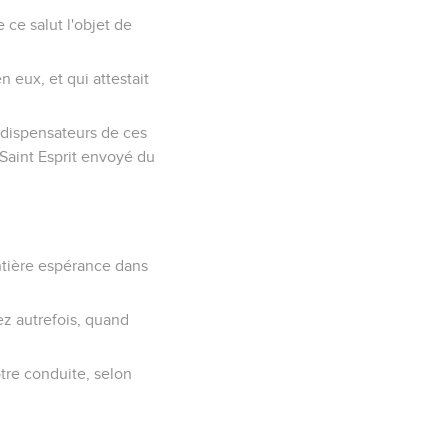
ir des convoitises
nient comme si vous
les visitera.
u roi comme souverain,
ver les gens de bien.
ommes ignorants et
t comme des serviteurs