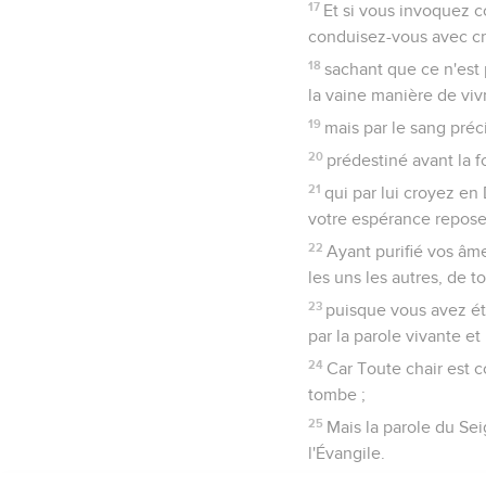
Serviteurs, soyez sou
aussi à ceux qui sont d'u
19
Car c'est une grâce q
injustement.
20
En effet, quelle gloi
supportez la souffrance
21
Et c'est à cela que v
exemple, afin que vous 
22
Lui qui n'a point com
23
lui qui, injurié, ne r
qui juge justement ;
24
lui qui a porté lui-m
justice ; lui par les me
25
Car vous étiez comme
de vos âmes.
1 Pierre
3