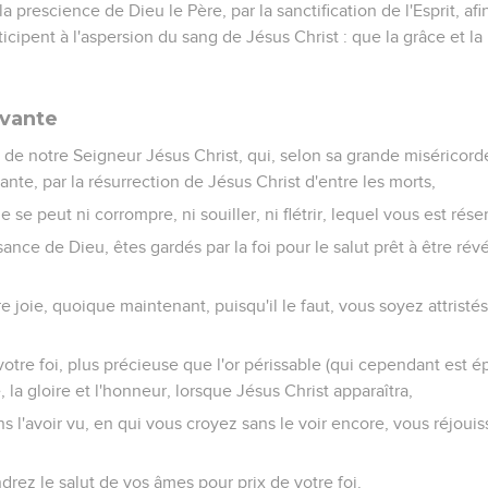
 et le peuple saint
lice et toute ruse, la dissimulation, l'envie, et toute médisance,
ants nouveau-nés, le lait spirituel et pur, afin que par lui vous c
e le Seigneur est bon.
, pierre vivante, rejetée par les hommes, mais choisie et précie
des pierres vivantes, édifiez-vous pour former une maison spiri
 des victimes spirituelles, agréables à Dieu par Jésus Christ.
criture : Voici, je mets en Sion une pierre angulaire, choisie, précie
nfus.
r vous, qui croyez. Mais, pour les incrédules, La pierre qu'ont r
 la principale de l'angle, Et une pierre d'achoppement Et un roch
avoir pas cru à la parole, et c'est à cela qu'ils sont destinés.
us êtes une race élue, un sacerdoce royal, une nation sainte, un
us de celui qui vous a appelés des ténèbres à son admirable lum
étiez pas un peuple, et qui maintenant êtes le peuple de Dieu, vo