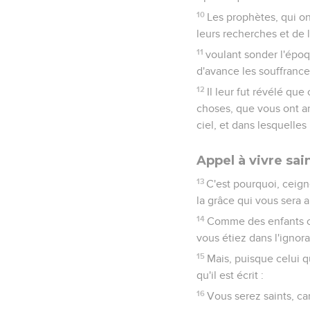
obtenu miséricorde, et
Vivre en servite
11
Bien-aimés, je vous e
charnelles qui font la g
12
Ayez au milieu des p
étiez des malfaiteurs, i
13
Soyez soumis, à cause
14
soit aux gouverneurs
15
Car c'est la volonté 
insensés,
16
étant libres, sans fa
de Dieu.
17
Honorez tout le monde
L'exemple des so
18