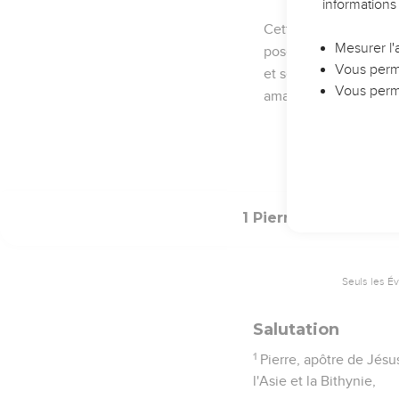
mais par le sang pré
20
prédestiné avant la 
21
qui par lui croyez en 
votre espérance repose
22
Ayant purifié vos âm
les uns les autres, de t
23
puisque vous avez ét
par la parole vivante e
24
Car Toute chair est c
tombe ;
25
Mais la parole du Se
l'Évangile.
1 Pierre
2
Seuls les É