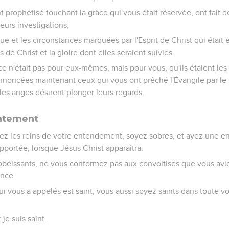
 qui maintenant avez obtenu miséricorde.
urs de Dieu
xhorte, comme étrangers et voyageurs sur la terre, à vous absten
uerre à l'âme.
aïens une bonne conduite, afin que, là même où ils vous calom
ls remarquent vos bonnes oeuvres, et glorifient Dieu, au jour où il 
 du Seigneur, à toute autorité établie parmi les hommes, soit a
 comme envoyés par lui pour punir les malfaiteurs et pour approu
de Dieu qu'en pratiquant le bien vous réduisiez au silence les h
ire de la liberté un voile qui couvre la méchanceté, mais agissan
 ; aimez les frères ; craignez Dieu ; honorez le roi.
uffrances du Christ