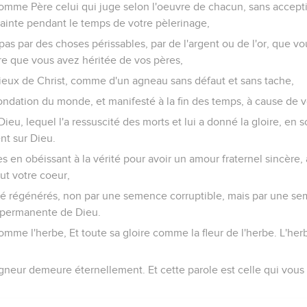
mis en toute crainte à vos maîtres, non seulement à ceux qui so
n caractère difficile.
ue de supporter des afflictions par motif de conscience envers 
re y a-t-il à supporter de mauvais traitements pour avoir commis d
 lorsque vous faites ce qui est bien, c'est une grâce devant Dieu
ous avez été appelés, parce que Christ aussi a souffert pour vous,
suiviez ses traces,
mis de péché, Et dans la bouche duquel il ne s'est point trouvé d
endait point d'injures, maltraité, ne faisait point de menaces, mais 
ême nos péchés en son corps sur le bois, afin que morts aux péch
urtrissures duquel vous avez été guéris.
 des brebis errantes. Mais maintenant vous êtes retournés vers l