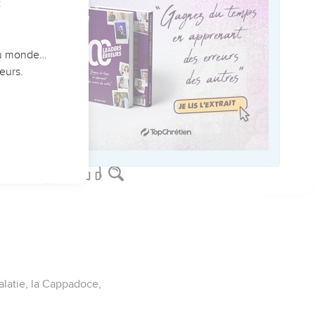
vous,
orte que votre foi et
e, aimez-vous ardemment
mence incorruptible,
e sèche, et la fleur
s a été annoncée par