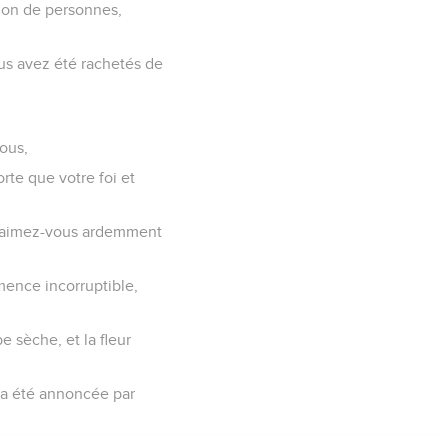
nt bons et doux, mais
Dieu, quand on souffre
es fautes ? Mais si vous
.
 vous laissant un
e fraude ;
s'en remettait à celui
és nous vivions pour la
e pasteur et le gardien