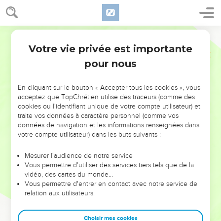
Votre vie privée est importante
pour nous
NE MANQUEZ PAS L’ÉVÉNEMENT
En cliquant sur le bouton « Accepter tous les cookies », vous
DE L’ANNÉE !
acceptez que TopChrétien utilise des traceurs (comme des
cookies ou l'identifiant unique de votre compte utilisateur) et
ET SI LEURS ERREURS POUVAIENT VOUS ÉVITER LES
traite vos données à caractère personnel (comme vos
VOTRES ?
données de navigation et les informations renseignées dans
votre compte utilisateur) dans les buts suivants :
On admire souvent les leaders pour leurs réussites, leur impact,
leur foi ou leur vision. Mais on voit moins les doutes, les erreurs
Mesurer l'audience de notre service
Vous permettre d'utiliser des services tiers tels que de la
et les saisons difficiles qu'ils ont traversés, alors même que ce
vidéo, des cartes du monde…
sont elles qui les ont façonnés.
Vous permettre d'entrer en contact avec notre service de
relation aux utilisateurs.
Dans cette conférence, leaders, entrepreneurs, et responsables
reviennent sur les erreurs marquantes de leur parcours et les
clés pour avancer avec plus de sagesse afin que leurs erreurs
Choisir mes cookies