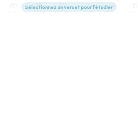
Contenus
Versions
Commentaires
Strong
Dictionnaire
Paramètres de lecture
Afficher les numéros de versets
Mode dyslexique
Désactivé
Simple
Coul
eur
Police d'écriture
Serif
Sans-serif
Taille de texte
Grand
Moyen
Petit