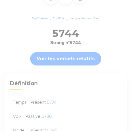
TopChrétien
TopBible
Lexique Hébreu / Grec
5744
Strong n°5744
Voir les versets relatifs
Définition
Temps - Présent
5774
Voix - Passive
5786
Mode - Impératif
5794