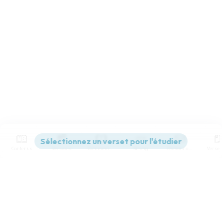
Contenus
Versions
Commentaires
Strong
Dictionnaire
Paramètres de lecture
Afficher les numéros de versets