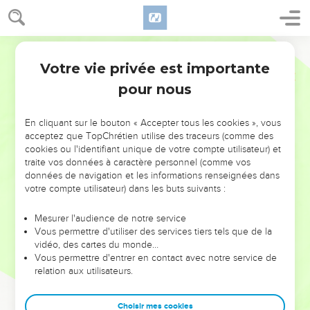
Votre vie privée est importante
pour nous
NE MANQUEZ PAS L’ÉVÉNEMENT
En cliquant sur le bouton « Accepter tous les cookies », vous
DE L’ANNÉE !
acceptez que TopChrétien utilise des traceurs (comme des
cookies ou l'identifiant unique de votre compte utilisateur) et
ET SI LEURS ERREURS POUVAIENT VOUS ÉVITER LES
traite vos données à caractère personnel (comme vos
VOTRES ?
données de navigation et les informations renseignées dans
votre compte utilisateur) dans les buts suivants :
On admire souvent les leaders pour leurs réussites, leur impact,
leur foi ou leur vision. Mais on voit moins les doutes, les erreurs
Mesurer l'audience de notre service
Vous permettre d'utiliser des services tiers tels que de la
et les saisons difficiles qu'ils ont traversés, alors même que ce
vidéo, des cartes du monde…
sont elles qui les ont façonnés.
Vous permettre d'entrer en contact avec notre service de
relation aux utilisateurs.
Dans cette conférence, leaders, entrepreneurs, et responsables
reviennent sur les erreurs marquantes de leur parcours et les
clés pour avancer avec plus de sagesse afin que leurs erreurs
Choisir mes cookies