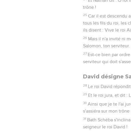
Et Nathan dit : O roi 
trône !
25
Car il est descendu au
tous les fils du roi, les
ils disent : Vive le roi A
26
Mais il n'a invité ni 
Salomon, ton serviteur.
27
Est-ce bien par ordre
serviteur qui doit s'ass
David désigne Sa
28
Le roi David répondit
29
Et le roi jura, et dit 
30
Ainsi que je te l'ai ju
s'assiéra sur mon trône 
31
Bath Schéba s'inclina 
seigneur le roi David !