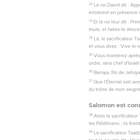
32
Le roi David dit : App
entrèrent en présence d
33
Et le roi leur dit : P
mule, et faites-le desc
34
Là, le sacrificateur 
et vous direz : Vive le 
35
Vous monterez après lu
ordre, sera chef d'Israë
36
Benaja, fils de Jehoja
37
Que l'Éternel soit av
du trône de mon seigneu
Salomon est cons
38
Alors le sacrificateu
les Péléthiens ; ils fir
39
Le sacrificateur Tsado