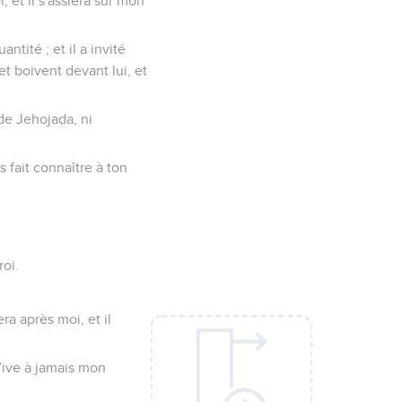
, et il s'assiéra sur mon
ntité ; et il a invité
 et boivent devant lui, et
s de Jehojada, ni
s fait connaître à ton
roi.
era après moi, et il
 Vive à jamais mon