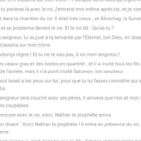
tu parleras là avec le roi, j'entrerai moi-même après toi, et je co
dans la chambre du roi. Il était très vieux ; et Abischag, la Sunam
et se prosterna devant le roi. Et le roi dit : Qu'as-tu ?
 seigneur, tu as juré à ta servante par l'Éternel, ton Dieu, en disa
 s'assiéra sur mon trône.
donija règne ! Et tu ne le sais pas, ô roi mon seigneur !
s veaux gras et des brebis en quantité ; et il a invité tous les fils 
de l'armée, mais il n'a point invité Salomon, ton serviteur.
ut Israël a les yeux sur toi, pour que tu lui fasses connaître qui s
lui.
 seigneur sera couché avec ses pères, il arrivera que moi et mon
es coupables.
 encore avec le roi, voici, Nathan le prophète arriva.
en disant : Voici Nathan le prophète ! Il entra en présence du roi
erre.