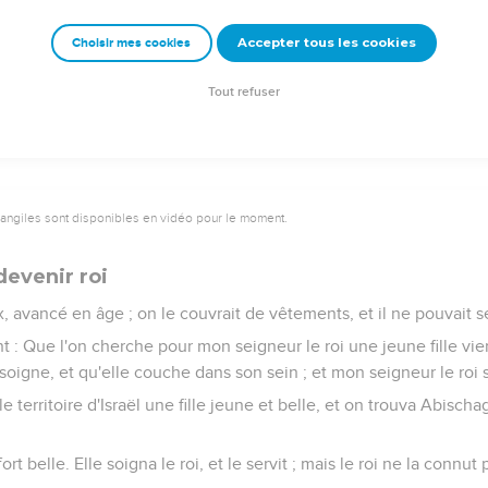
emeur Copyright © 1992, 1999 by Biblica, Inc.® Used by permission. All rights reser
Accepter tous les cookies
Choisir mes cookies
Tout refuser
vangiles sont disponibles en vidéo pour le moment.
devenir roi
x, avancé en âge ; on le couvrait de vêtements, et il ne pouvait s
ent : Que l'on cherche pour mon seigneur le roi une jeune fille vie
e soigne, et qu'elle couche dans son sein ; et mon seigneur le roi 
 territoire d'Israël une fille jeune et belle, et on trouva Abischa
fort belle. Elle soigna le roi, et le servit ; mais le roi ne la connut 