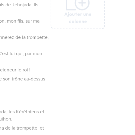
ils de Jehojada. Ils
Ajouter une
Ajouter une
Ajouter une
Ajouter une
Ajouter une
colonne
colonne
colonne
colonne
colonne
on, mon fils, sur ma
onnerez de la trompette,
'est lui qui, par mon
eigneur le roi !
ve son trône au-dessus
ada, les Kéréthiens et
Guihon.
na de la trompette, et