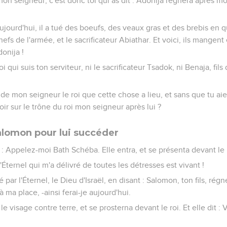
mon seigneur, c'est donc toi qui as dit : Adonija régnera après moi
jourd'hui, il a tué des boeufs, des veaux gras et des brebis en qua
 chefs de l'armée, et le sacrificateur Abiathar. Et voici, ils mangent
donija !
moi qui suis ton serviteur, ni le sacrificateur Tsadok, ni Benaja, fil
 de mon seigneur le roi que cette chose a lieu, et sans que tu aie
eoir sur le trône du roi mon seigneur après lui ?
lomon pour lui succéder
 : Appelez-moi Bath Schéba. Elle entra, et se présenta devant le 
: L'Éternel qui m'a délivré de toutes les détresses est vivant !
ré par l'Éternel, le Dieu d'Israël, en disant : Salomon, ton fils, régn
à ma place, -ainsi ferai-je aujourd'hui.
le visage contre terre, et se prosterna devant le roi. Et elle dit :