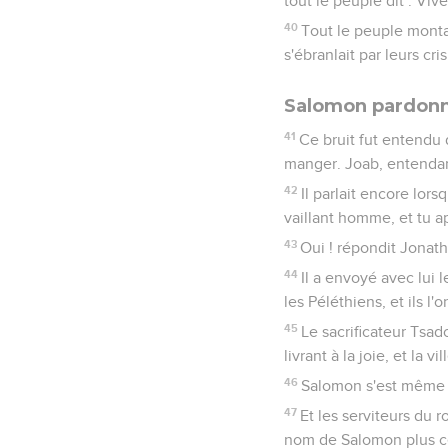
tout le peuple dit : Viv
40
Tout le peuple monta a
s'ébranlait par leurs cris
Salomon pardonn
41
Ce bruit fut entendu 
manger. Joab, entendant 
42
Il parlait encore lors
vaillant homme, et tu 
43
Oui ! répondit Jonath
44
Il a envoyé avec lui 
les Péléthiens, et ils l'
45
Le sacrificateur Tsad
livrant à la joie, et la 
46
Salomon s'est même as
47
Et les serviteurs du 
nom de Salomon plus cél