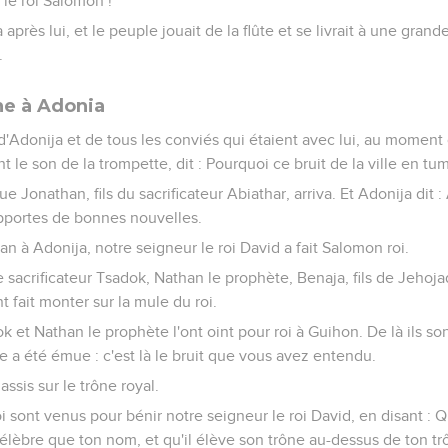
e le roi Salomon !
près lui, et le peuple jouait de la flûte et se livrait à une grande 
.
e à Adonia
d'Adonija et de tous les conviés qui étaient avec lui, au moment o
le son de la trompette, dit : Pourquoi ce bruit de la ville en tum
que Jonathan, fils du sacrificateur Abiathar, arriva. Et Adonija dit 
apportes de bonnes nouvelles.
an à Adonija, notre seigneur le roi David a fait Salomon roi.
le sacrificateur Tsadok, Nathan le prophète, Benaja, fils de Jehoja
ont fait monter sur la mule du roi.
ok et Nathan le prophète l'ont oint pour roi à Guihon. De là ils s
ville a été émue : c'est là le bruit que vous avez entendu.
sis sur le trône royal.
roi sont venus pour bénir notre seigneur le roi David, en disant :
èbre que ton nom, et qu'il élève son trône au-dessus de ton trône