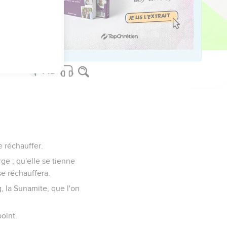
ved worldwide.
e réchauffer.
rge ; qu'elle se tienne
se réchauffera.
g, la Sunamite, que l'on
point.