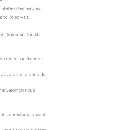
mpléterai tes paroles.
ite, le servait.
nt : Salomon, ton fils,
du roi, le sacrificateur
'assiéra sur le trône du
 fils Salomon nous
, et se prosterna devant