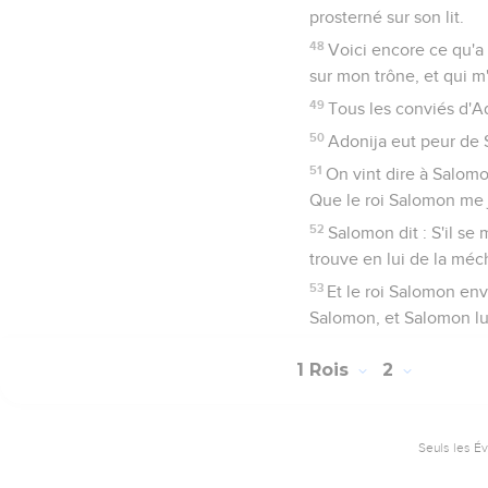
prosterné sur son lit.
48
Voici encore ce qu'a d
sur mon trône, et qui m'
49
Tous les conviés d'Ad
50
Adonija eut peur de Sa
51
On vint dire à Salomon
Que le roi Salomon me ju
52
Salomon dit : S'il se
trouve en lui de la méc
53
Et le roi Salomon envo
Salomon, et Salomon lui
1 Rois
2
Seuls les É