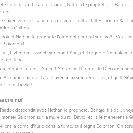
elez-moi le sacrificateur Tsadok, Nathan le prophète, et Benaja, f
u roi.
renez avec vous les serviteurs de votre maître, faites monter Salom
endre à Guihon.
Tsadok et Nathan le prophète l'oindront pour roi sur Israël. Vous s
roi Salomon !
i ; il viendra s'asseoir sur mon trône, et il régnera à ma place. C
l et de Juda.
da, répondit au roi : Amen ! Ainsi dise l'Éternel, le Dieu de mon s
ec Salomon comme il a été avec mon seigneur le roi, et qu'il élè
r le roi David !
acré roi
r Tsadok descendit avec Nathan le prophète, Benaja, fils de Jehoj
ent monter Salomon sur la mule du roi David, et ils le menèrent à 
k prit la corne d'huile dans la tente, et il oignit Salomon. On son