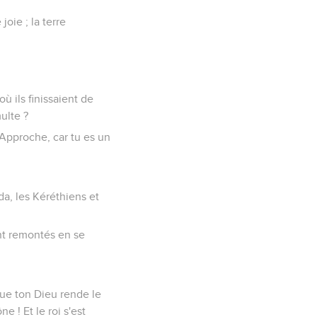
joie ; la terre
ù ils finissaient de
ulte ?
: Approche, car tu es un
da, les Kéréthiens et
ont remontés en se
 Que ton Dieu rende le
 ! Et le roi s'est