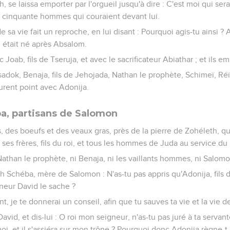
h, se laissa emporter par l'orgueil jusqu'à dire : C'est moi qui serai
et cinquante hommes qui couraient devant lui.
e sa vie fait un reproche, en lui disant : Pourquoi agis-tu ainsi ? 
il était né après Absalom.
c Joab, fils de Tseruja, et avec le sacrificateur Abiathar ; et ils e
Tsadok, Benaja, fils de Jehojada, Nathan le prophète, Schimeï, Réï,
rent point avec Adonija.
a, partisans de Salomon
, des boeufs et des veaux gras, près de la pierre de Zohéleth, qu
s ses frères, fils du roi, et tous les hommes de Juda au service du 
 Nathan le prophète, ni Benaja, ni les vaillants hommes, ni Salomo
th Schéba, mère de Salomon : N'as-tu pas appris qu'Adonija, fils
gneur David le sache ?
, je te donnerai un conseil, afin que tu sauves ta vie et la vie d
David, et dis-lui : O roi mon seigneur, n'as-tu pas juré à ta servan
moi, et il s'assiéra sur mon trône ? Pourquoi donc Adonija règne-t-i