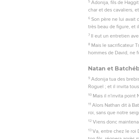
5
Adonija, fils de Haggit
char et des cavaliers, 
6
Son père ne lui avait d
très beau de figure, et 
7
Il eut un entretien ave
8
Mais le sacrificateur 
hommes de David, ne fu
Natan et Batchéb
9
Adonija tua des brebis
Roguel ; et il invita tou
10
Mais il n'invita point
11
Alors Nathan dit à Ba
roi, sans que notre sei
12
Viens donc maintenant
13
Va, entre chez le roi 
ton fils, régnera après 