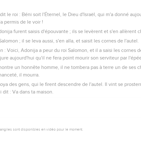
it le roi : Béni soit l'Éternel, le Dieu d'Israël, qui m'a donné au
a permis de le voir !
onija furent saisis d'épouvante ; ils se levèrent et s'en allèrent
lomon ; il se leva aussi, s'en alla, et saisit les cornes de l'autel.
 : Voici, Adonija a peur du roi Salomon, et il a saisi les cornes de
re aujourd'hui qu'il ne fera point mourir son serviteur par l'épée
 montre un honnête homme, il ne tombera pas à terre un de ses ch
hanceté, il mourra.
ya des gens, qui le firent descendre de l'autel. Il vint se proster
 dit : Va dans ta maison.
vangiles sont disponibles en vidéo pour le moment.