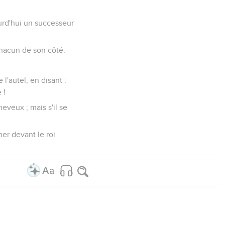
jourd'hui un successeur
 chacun de son côté.
 l'autel, en disant :
 !
eveux ; mais s'il se
ner devant le roi