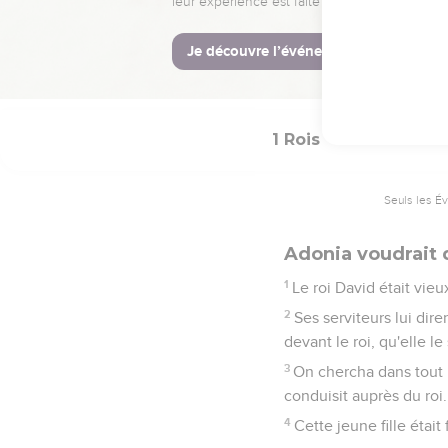
La Bible Du S
1 Rois
1
Seuls les É
Adonia voudrait 
1
Le roi David était vieu
2
Ses serviteurs lui dir
devant le roi, qu'elle l
3
On chercha dans tout le
conduisit auprès du roi.
4
Cette jeune fille était 