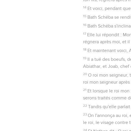
14
Et voici, pendant que 
15
Bath Schéba se rendit 
16
Bath Schéba s'inclina 
17
Elle lui répondit : Mon
régnera après moi, et il
18
Et maintenant voici, A
19
Il a tué des boeufs, de
Abiathar, et Joab, chef 
20
O roi mon seigneur, to
roi mon seigneur après 
21
Et lorsque le roi mon
serons traités comme d
22
Tandis qu'elle parlait
23
On l'annonça au roi, 
le roi, le visage contre t
24