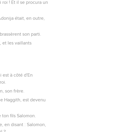
 roi ! Et il se procura un
Adonija était, en outre,
mbrassèrent son parti.
 et les vaillants
i est à côté d'En
roi.
n, son frère.
 de Haggith, est devenu
e ton fils Salomon.
te, en disant : Salomon,
l ?