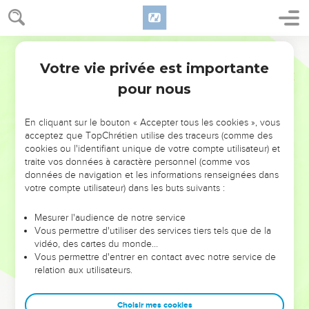
Votre vie privée est importante
pour nous
NE MANQUEZ PAS L’ÉVÉNEMENT
En cliquant sur le bouton « Accepter tous les cookies », vous
DE L’ANNÉE !
acceptez que TopChrétien utilise des traceurs (comme des
cookies ou l'identifiant unique de votre compte utilisateur) et
ET SI LEURS ERREURS POUVAIENT VOUS ÉVITER LES
traite vos données à caractère personnel (comme vos
VOTRES ?
données de navigation et les informations renseignées dans
votre compte utilisateur) dans les buts suivants :
On admire souvent les leaders pour leurs réussites, leur impact,
leur foi ou leur vision. Mais on voit moins les doutes, les erreurs
Mesurer l'audience de notre service
Vous permettre d'utiliser des services tiers tels que de la
et les saisons difficiles qu'ils ont traversés, alors même que ce
vidéo, des cartes du monde…
sont elles qui les ont façonnés.
Vous permettre d'entrer en contact avec notre service de
relation aux utilisateurs.
Dans cette conférence, leaders, entrepreneurs, et responsables
reviennent sur les erreurs marquantes de leur parcours et les
clés pour avancer avec plus de sagesse afin que leurs erreurs
Choisir mes cookies