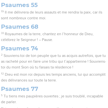
Psaumes 55
19
Il me délivrera de leurs assauts et me rendra la paix, car ils
sont nombreux contre moi.
Psaumes 68
33
Royaumes de la terre, chantez en l’honneur de Dieu,
célébrez le Seigneur ! – Pause.
Psaumes 74
2
Souviens-toi de ton peuple que tu as acquis autrefois, que tu
as racheté pour en faire une tribu qui t’appartienne ! Souviens-
toi du mont Sion où tu faisais ta résidence !
12
Dieu est mon roi depuis les temps anciens, lui qui accomplit
des délivrances sur toute la terre.
Psaumes 77
5
Tu tiens mes paupières ouvertes ; je suis troublé, incapable
de parler.