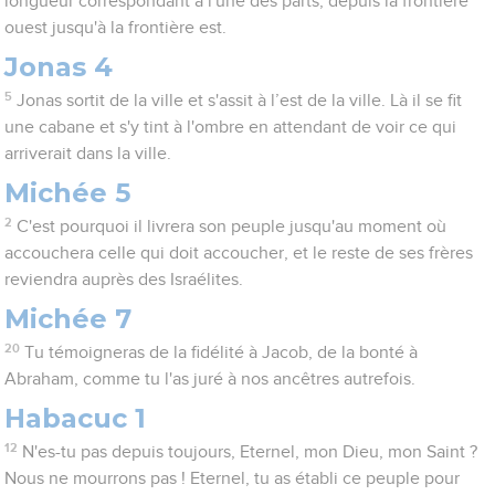
longueur correspondant à l'une des parts, depuis la frontière
ouest jusqu'à la frontière est.
Jonas 4
5
Jonas sortit de la ville et s'assit à l’est de la ville. Là il se fit
une cabane et s'y tint à l'ombre en attendant de voir ce qui
arriverait dans la ville.
Michée 5
2
C'est pourquoi il livrera son peuple jusqu'au moment où
accouchera celle qui doit accoucher, et le reste de ses frères
reviendra auprès des Israélites.
Michée 7
20
Tu témoigneras de la fidélité à Jacob, de la bonté à
Abraham, comme tu l'as juré à nos ancêtres autrefois.
Habacuc 1
12
N'es-tu pas depuis toujours, Eternel, mon Dieu, mon Saint ?
Nous ne mourrons pas ! Eternel, tu as établi ce peuple pour