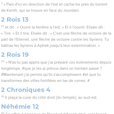
3
« Pars d'ici en direction de l'est et cache-toi près du torrent
de Kerith, qui se trouve en face du Jourdain.
2 Rois 13
17
et dit : « Ouvre la fenêtre à l'est. » Et il l'ouvrit. Elisée dit :
« Tire. » Et il tira. Elisée dit : « C'est une flèche de victoire de la
part de l'Eternel, une flèche de victoire contre les Syriens. Tu
battras les Syriens à Aphek jusqu'à leur extermination. »
2 Rois 19
25
» N'as-tu pas appris que j'ai préparé ces événements depuis
longtemps, #que je les ai prévus dans un lointain passé ?
#Maintenant j'ai permis qu'ils s'accomplissent #et que tu
transformes des villes fortifiées en tas de ruines. #
2 Chroniques 4
10
Il plaça la cuve du côté droit [du temple], au sud-est.
Néhémie 12
46