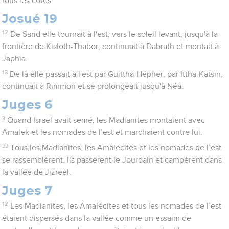
tous les côtés.
Josué 19
12
De Sarid elle tournait à l'est, vers le soleil levant, jusqu'à la
frontière de Kisloth-Thabor, continuait à Dabrath et montait à
Japhia.
13
De là elle passait à l'est par Guittha-Hépher, par Ittha-Katsin,
continuait à Rimmon et se prolongeait jusqu'à Néa.
Juges 6
3
Quand Israël avait semé, les Madianites montaient avec
Amalek et les nomades de l’est et marchaient contre lui.
33
Tous les Madianites, les Amalécites et les nomades de l’est
se rassemblèrent. Ils passèrent le Jourdain et campèrent dans
la vallée de Jizreel.
Juges 7
12
Les Madianites, les Amalécites et tous les nomades de l’est
étaient dispersés dans la vallée comme un essaim de