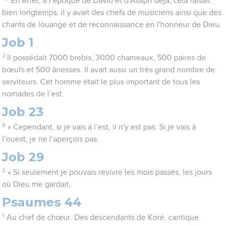
En effet, à l’époque de David et d'Asaph déjà, cela faisait
bien longtemps, il y avait des chefs de musiciens ainsi que des
chants de louange et de reconnaissance en l'honneur de Dieu.
Job 1
3
Il possédait 7000 brebis, 3000 chameaux, 500 paires de
bœufs et 500 ânesses. Il avait aussi un très grand nombre de
serviteurs. Cet homme était le plus important de tous les
nomades de l’est.
Job 23
8
» Cependant, si je vais à l’est, il n'y est pas. Si je vais à
l’ouest, je ne l’aperçois pas.
Job 29
2
« Si seulement je pouvais revivre les mois passés, les jours
où Dieu me gardait,
Psaumes 44
1
Au chef de chœur. Des descendants de Koré, cantique.