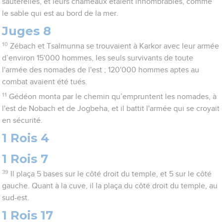
sauterelles, et leurs chameaux étaient innombrables, comme
le sable qui est au bord de la mer.
Juges 8
10
Zébach et Tsalmunna se trouvaient à Karkor avec leur armée
d’environ 15'000 hommes, les seuls survivants de toute
l'armée des nomades de l'est ; 120'000 hommes aptes au
combat avaient été tués.
11
Gédéon monta par le chemin qu’empruntent les nomades, à
l'est de Nobach et de Jogbeha, et il battit l'armée qui se croyait
en sécurité.
1 Rois 4
1 Rois 7
39
Il plaça 5 bases sur le côté droit du temple, et 5 sur le côté
gauche. Quant à la cuve, il la plaça du côté droit du temple, au
sud-est.
1 Rois 17