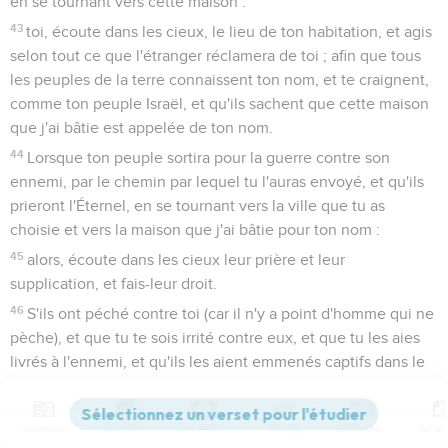
en se tournant vers cette maison :
43
toi, écoute dans les cieux, le lieu de ton habitation, et agis
selon tout ce que l'étranger réclamera de toi ; afin que tous
les peuples de la terre connaissent ton nom, et te craignent,
comme ton peuple Israël, et qu'ils sachent que cette maison
que j'ai bâtie est appelée de ton nom.
44
Lorsque ton peuple sortira pour la guerre contre son
ennemi, par le chemin par lequel tu l'auras envoyé, et qu'ils
prieront l'Éternel, en se tournant vers la ville que tu as
choisie et vers la maison que j'ai bâtie pour ton nom :
45
alors, écoute dans les cieux leur prière et leur
supplication, et fais-leur droit.
46
S'ils ont péché contre toi (car il n'y a point d'homme qui ne
pèche), et que tu te sois irrité contre eux, et que tu les aies
livrés à l'ennemi, et qu'ils les aient emmenés captifs dans le
pays de l'ennemi, loin ou près,
47
et que, dans le pays où ils auront été emmenés captifs, ils
Contenus
Versions
Commentaires
Strong
Dictionnaire
rentrent en eux-mêmes, et reviennent à toi et te supplient,