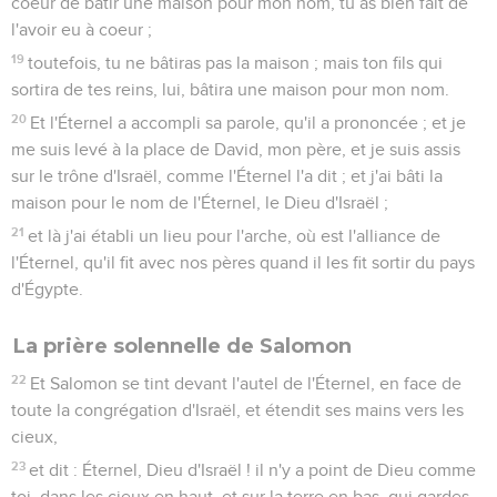
coeur de bâtir une maison pour mon nom, tu as bien fait de
l'avoir eu à coeur ;
19
toutefois, tu ne bâtiras pas la maison ; mais ton fils qui
sortira de tes reins, lui, bâtira une maison pour mon nom.
20
Et l'Éternel a accompli sa parole, qu'il a prononcée ; et je
me suis levé à la place de David, mon père, et je suis assis
sur le trône d'Israël, comme l'Éternel l'a dit ; et j'ai bâti la
maison pour le nom de l'Éternel, le Dieu d'Israël ;
21
et là j'ai établi un lieu pour l'arche, où est l'alliance de
l'Éternel, qu'il fit avec nos pères quand il les fit sortir du pays
d'Égypte.
La prière solennelle de Salomon
22
Et Salomon se tint devant l'autel de l'Éternel, en face de
toute la congrégation d'Israël, et étendit ses mains vers les
cieux,
23
et dit : Éternel, Dieu d'Israël ! il n'y a point de Dieu comme
toi, dans les cieux en haut, et sur la terre en bas, qui gardes