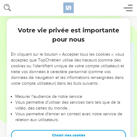
Salomon, chacun en son mois ; ils ne laissaient rien
manquer.
28
Darby
Et ils faisaient venir l'orge et la paille pour les chevaux et
les coursiers au lieu où étaient l'intendant, chacun selon sa
Votre vie privée est importante
1 Rois
4
règle.
pour nous
29
Et Dieu donna à Salomon de la sagesse et une très-grande
intelligence, et un coeur large comme le sable qui est sur le
En cliquant sur le bouton « Accepter tous les cookies », vous
bord de la mer.
acceptez que TopChrétien utilise des traceurs (comme des
cookies ou l'identifiant unique de votre compte utilisateur) et
30
Et la sagesse de Salomon était plus grande que la sagesse
traite vos données à caractère personnel (comme vos
de tous les fils de l'orient et toute la sagesse de l'Égypte.
données de navigation et les informations renseignées dans
votre compte utilisateur) dans les buts suivants :
31
Et il était plus sage qu'aucun homme, plus qu'Éthan,
l'Ezrakhite, et qu'Héman, et Calcol, et Darda, les fils de
Mesurer l'audience de notre service
Makhol. Et sa renommée était répandue parmi toutes les
Vous permettre d'utiliser des services tiers tels que de la
nations, à l'entour.
vidéo, des cartes du monde…
Vous permettre d'entrer en contact avec notre service de
32
Et il proféra trois mille proverbes, et ses cantiques furent
relation aux utilisateurs.
au nombre de mille et cinq.
33
Et il parla sur les arbres, depuis le cèdre qui est sur le
Choisir mes cookies