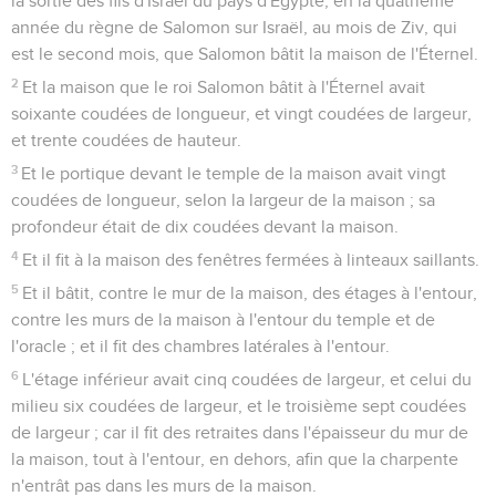
la sortie des fils d'Israël du pays d'Égypte, en la quatrième
année du règne de Salomon sur Israël, au mois de Ziv, qui
est le second mois, que Salomon bâtit la maison de l'Éternel.
2
Et la maison que le roi Salomon bâtit à l'Éternel avait
soixante coudées de longueur, et vingt coudées de largeur,
et trente coudées de hauteur.
3
Et le portique devant le temple de la maison avait vingt
coudées de longueur, selon la largeur de la maison ; sa
profondeur était de dix coudées devant la maison.
4
Et il fit à la maison des fenêtres fermées à linteaux saillants.
5
Et il bâtit, contre le mur de la maison, des étages à l'entour,
contre les murs de la maison à l'entour du temple et de
l'oracle ; et il fit des chambres latérales à l'entour.
6
L'étage inférieur avait cinq coudées de largeur, et celui du
milieu six coudées de largeur, et le troisième sept coudées
de largeur ; car il fit des retraites dans l'épaisseur du mur de
la maison, tout à l'entour, en dehors, afin que la charpente
n'entrât pas dans les murs de la maison.