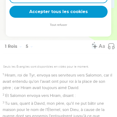
Liban, jusqu'à l'hysope qui sort du mur ; et il parla sur les
bêtes, et sur les oiseaux, et sur les reptiles, et sur les
Accepter tous les cookies
poissons.
34
Et de tous les peuples on venait pour entendre la sagesse
Tout refuser
de Salomon, de la part de tous les rois de la terre qui avaient
entendu parler de sa sagesse.
1 Rois
5
Seuls les Évangiles sont disponibles en vidéo pour le moment.
1
Hiram, roi de Tyr, envoya ses serviteurs vers Salomon, car il
avait entendu qu'on l'avait oint pour roi à la place de son
père ; car Hiram avait toujours aimé David.
2
Et Salomon envoya vers Hiram, disant :
3
Tu sais, quant à David, mon père, qu'il ne put bâtir une
maison pour le nom de l'Éternel, son Dieu, à cause de la
guerre dont ses ennemis l'entourèrent jusqu'à ce que