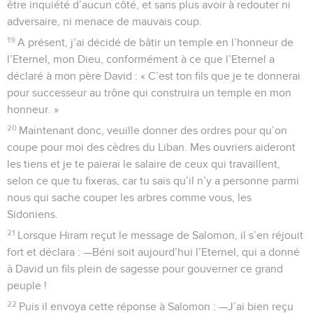
être inquiété d’aucun côté, et sans plus avoir à redouter ni
adversaire, ni menace de mauvais coup.
19
A présent, j’ai décidé de bâtir un temple en l’honneur de
l’Eternel, mon Dieu, conformément à ce que l’Eternel a
déclaré à mon père David : « C’est ton fils que je te donnerai
pour successeur au trône qui construira un temple en mon
honneur. »
20
Maintenant donc, veuille donner des ordres pour qu’on
coupe pour moi des cèdres du Liban. Mes ouvriers aideront
les tiens et je te paierai le salaire de ceux qui travaillent,
selon ce que tu fixeras, car tu sais qu’il n’y a personne parmi
nous qui sache couper les arbres comme vous, les
Sidoniens.
21
Lorsque Hiram reçut le message de Salomon, il s’en réjouit
fort et déclara : —Béni soit aujourd’hui l’Eternel, qui a donné
à David un fils plein de sagesse pour gouverner ce grand
peuple !
22
Puis il envoya cette réponse à Salomon : —J’ai bien reçu