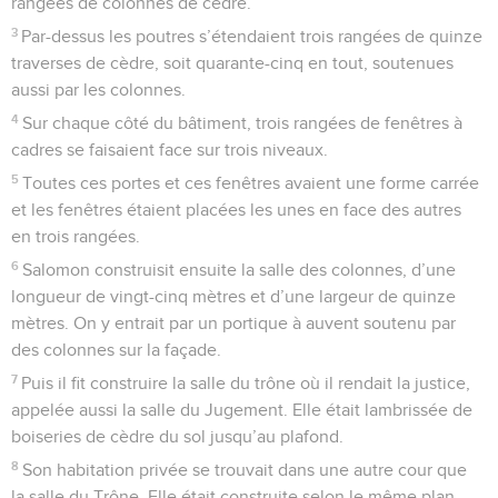
rangées de colonnes de cèdre.
3
Par-dessus les poutres s’étendaient trois rangées de quinze
traverses de cèdre, soit quarante-cinq en tout, soutenues
aussi par les colonnes.
4
Sur chaque côté du bâtiment, trois rangées de fenêtres à
cadres se faisaient face sur trois niveaux.
5
Toutes ces portes et ces fenêtres avaient une forme carrée
et les fenêtres étaient placées les unes en face des autres
en trois rangées.
6
Salomon construisit ensuite la salle des colonnes, d’une
longueur de vingt-cinq mètres et d’une largeur de quinze
mètres. On y entrait par un portique à auvent soutenu par
des colonnes sur la façade.
7
Puis il fit construire la salle du trône où il rendait la justice,
appelée aussi la salle du Jugement. Elle était lambrissée de
boiseries de cèdre du sol jusqu’au plafond.
8
Son habitation privée se trouvait dans une autre cour que
la salle du Trône. Elle était construite selon le même plan.