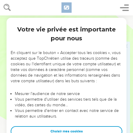
comprenait soixante grandes villes fortifiées, munies de
remparts et fermées par des barres de bronze.
14
Ahinadab, fils d’Iddo, supervisait la région de Mahanaïm.
Semeur
15
Ahimaats, celle de Nephtali. Lui aussi avait épousé une
Votre vie privée est importante
1 Rois
4
fille de Salomon nommée Basmath.
pour nous
16
Baana, fils de Houchaï, était responsable en Aser et à
Bealoth ;
En cliquant sur le bouton « Accepter tous les cookies », vous
acceptez que TopChrétien utilise des traceurs (comme des
17
Josaphat, fils de Parouah, en Issacar ;
cookies ou l'identifiant unique de votre compte utilisateur) et
18
Chimeï, fils d’Ela, en Benjamin ;
traite vos données à caractère personnel (comme vos
données de navigation et les informations renseignées dans
19
Guéber, fils d’Ouri, dans la province de Galaad ; il
votre compte utilisateur) dans les buts suivants :
gouvernait la contrée qui avait appartenu à Sihôn, roi des
Amoréens, et à Og, roi du Basan. Il y avait, de plus, un
Mesurer l'audience de notre service
gouverneur qui supervisait tout le pays.
Vous permettre d'utiliser des services tiers tels que de la
vidéo, des cartes du monde…
20
La population de Juda et d’Israël était alors aussi
Vous permettre d'entrer en contact avec notre service de
nombreuse que les grains de sable au bord de la mer. Ils
relation aux utilisateurs.
avaient à manger et à boire et ils étaient dans la joie.
Choisir mes cookies