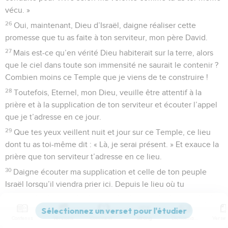
vécu. »
26
Oui, maintenant, Dieu d’Israël, daigne réaliser cette
promesse que tu as faite à ton serviteur, mon père David.
27
Mais est-ce qu’en vérité Dieu habiterait sur la terre, alors
que le ciel dans toute son immensité ne saurait le contenir ?
Combien moins ce Temple que je viens de te construire !
28
Toutefois, Eternel, mon Dieu, veuille être attentif à la
prière et à la supplication de ton serviteur et écouter l’appel
que je t’adresse en ce jour.
29
Que tes yeux veillent nuit et jour sur ce Temple, ce lieu
dont tu as toi-même dit : « Là, je serai présent. » Et exauce la
prière que ton serviteur t’adresse en ce lieu.
30
Daigne écouter ma supplication et celle de ton peuple
Israël lorsqu’il viendra prier ici. Depuis le lieu où tu
demeures, depuis le ciel, entends notre prière et veuille
pardonner !
Contenus
Versions
Commentaires
Strong
Dictionnaire
31
Lorsque quelqu’un sera accusé d’avoir commis une faute