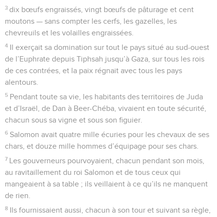
3
dix bœufs engraissés, vingt bœufs de pâturage et cent
moutons — sans compter les cerfs, les gazelles, les
chevreuils et les volailles engraissées.
4
Il exerçait sa domination sur tout le pays situé au sud-ouest
de l’Euphrate depuis Tiphsah jusqu’à Gaza, sur tous les rois
de ces contrées, et la paix régnait avec tous les pays
alentours.
5
Pendant toute sa vie, les habitants des territoires de Juda
et d’Israël, de Dan à Beer-Chéba, vivaient en toute sécurité,
chacun sous sa vigne et sous son figuier.
6
Salomon avait quatre mille écuries pour les chevaux de ses
chars, et douze mille hommes d’équipage pour ses chars.
7
Les gouverneurs pourvoyaient, chacun pendant son mois,
au ravitaillement du roi Salomon et de tous ceux qui
mangeaient à sa table ; ils veillaient à ce qu’ils ne manquent
de rien.
8
Ils fournissaient aussi, chacun à son tour et suivant sa règle,