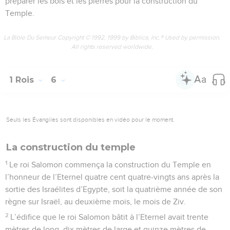
préparer les bois et les pierres pour la construction du
Temple.
La Bible Du Semeur Copyright © 1992, 1999 by Biblica, Inc.® Used by permission.
All rights reserved worldwide.
1 Rois
6
Seuls les Évangiles sont disponibles en vidéo pour le moment.
La construction du temple
1
Le roi Salomon commença la construction du Temple en
l’honneur de l’Eternel quatre cent quatre-vingts ans après la
sortie des Israélites d’Egypte, soit la quatrième année de son
règne sur Israël, au deuxième mois, le mois de Ziv.
2
L’édifice que le roi Salomon bâtit à l’Eternel avait trente
mètres de long, dix mètres de large et quinze mètres de