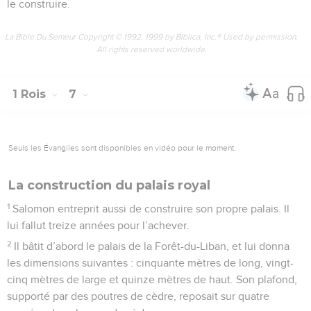
le construire.
La Bible Du Semeur Copyright © 1992, 1999 by Biblica, Inc.® Used by permission.
All rights reserved worldwide.
1 Rois
7
Seuls les Évangiles sont disponibles en vidéo pour le moment.
La construction du palais royal
1
Salomon entreprit aussi de construire son propre palais. Il
lui fallut treize années pour l’achever.
2
Il bâtit d’abord le palais de la Forêt-du-Liban, et lui donna
les dimensions suivantes : cinquante mètres de long, vingt-
cinq mètres de large et quinze mètres de haut. Son plafond,
supporté par des poutres de cèdre, reposait sur quatre