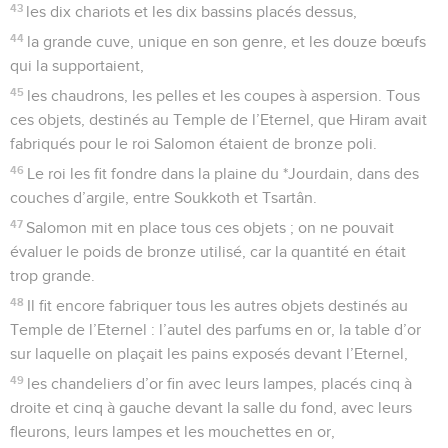
43
les dix chariots et les dix bassins placés dessus,
44
la grande cuve, unique en son genre, et les douze bœufs
qui la supportaient,
45
les chaudrons, les pelles et les coupes à aspersion. Tous
ces objets, destinés au Temple de l’Eternel, que Hiram avait
fabriqués pour le roi Salomon étaient de bronze poli.
46
Le roi les fit fondre dans la plaine du *Jourdain, dans des
couches d’argile, entre Soukkoth et Tsartân.
47
Salomon mit en place tous ces objets ; on ne pouvait
évaluer le poids de bronze utilisé, car la quantité en était
trop grande.
48
Il fit encore fabriquer tous les autres objets destinés au
Temple de l’Eternel : l’autel des parfums en or, la table d’or
sur laquelle on plaçait les pains exposés devant l’Eternel,
49
les chandeliers d’or fin avec leurs lampes, placés cinq à
droite et cinq à gauche devant la salle du fond, avec leurs
fleurons, leurs lampes et les mouchettes en or,