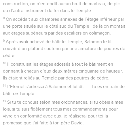
construction, on n’entendit aucun bruit de marteau, de pic
ou d’autre instrument de fer dans le Temple.
8
On accédait aux chambres annexes de l’étage inférieur par
une porte située sur le côté sud du Temple ; de là on montait
aux étages supérieurs par des escaliers en colimaçon.
9
Après avoir achevé de bâtir le Temple, Salomon le fit
couvrir d’un plafond soutenu par une armature de poutres de
cèdre.
10
Il construisit les étages adossés à tout le bâtiment en
donnant à chacun d’eux deux mètres cinquante de hauteur.
Ils étaient reliés au Temple par des poutres de cèdre.
11
L’Eternel s’adressa à Salomon et lui dit : —Tu es en train de
bâtir ce Temple.
12
Si tu te conduis selon mes ordonnances, si tu obéis à mes
lois, si tu suis fidèlement tous mes commandements pour
vivre en conformité avec eux, je réaliserai pour toi la
promesse que j’ai faite à ton père David.