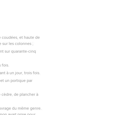
te coudées, et haute de
 sur les colonnes ;
ent sur quarante-cinq
 fois.
t à un jour, trois fois.
 et un portique par
 de cèdre, de plancher à
n ouvrage du même genre.
omon avait prise pour