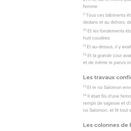
femme.
9
Tous ces bâtiments éta
dedans et au dehors, de
10
Et les fondements éta
huit coudées.
11
Et au-dessus, il y ava
12
Et la grande cour avai
et de même le parvis int
Les travaux confi
13
Et le roi Salomon envo
14
Il était fils d'une fem
rempli de sagesse et d'i
roi Salomon, et fit tout
Les colonnes de 