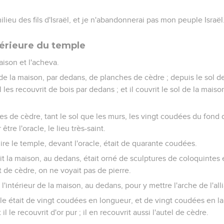
lieu des fils d'Israël, et je n'abandonnerai pas mon peuple Israël
térieure du temple
aison et l'acheva.
rs de la maison, par dedans, de planches de cèdre ; depuis le sol d
il les recouvrit de bois par dedans ; et il couvrit le sol de la mai
hes de cèdre, tant le sol que les murs, les vingt coudées du fond de
être l'oracle, le lieu très-saint.
dire le temple, devant l'oracle, était de quarante coudées.
ait la maison, au dedans, était orné de sculptures de coloquintes e
it de cèdre, on ne voyait pas de pierre.
à l'intérieur de la maison, au dedans, pour y mettre l'arche de l'all
racle était de vingt coudées en longueur, et de vingt coudées en la
l le recouvrit d'or pur ; il en recouvrit aussi l'autel de cèdre.