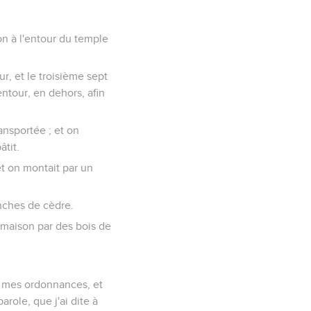
son à l'entour du temple
r, et le troisième sept
entour, en dehors, afin
ansportée ; et on
âtit.
et on montait par un
anches de cèdre.
a maison par des bois de
es mes ordonnances, et
ole, que j'ai dite à