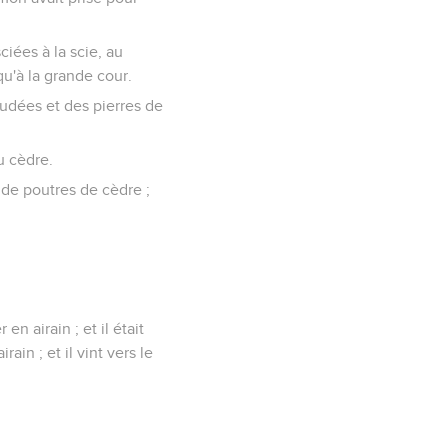
ciées à la scie, au
u'à la grande cour.
oudées et des pierres de
du cèdre.
e de poutres de cèdre ;
en airain ; et il était
in ; et il vint vers le