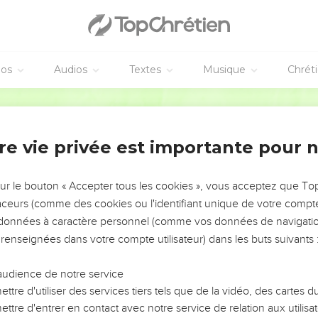
la sagesse à Salomon, comme il le lui avait dit. Et il y eut paix 
x deux.
une levée sur tout Israël, et la levée fut de trente mille hommes.
ban, dix mille par mois, par relais : ils étaient un mois au Liban, d
éos
Audios
Textes
Musique
Chrét
sur la levée.
Darby
la construction du temple
re vie privée est importante pour 
ante-dix mille hommes qui portaient des fardeaux, et quatre-vingt 
ntendants de Salomon, qui étaient préposés sur l'oeuvre, trois mill
sur le bouton « Accepter tous les cookies », vous acceptez que T
euple qui travaillait à l'oeuvre.
traceurs (comme des cookies ou l'identifiant unique de votre compte 
s données à caractère personnel (comme vos données de navigatio
t on transporta de grandes pierres, des pierres de prix, pour fair
aille.
 renseignées dans votre compte utilisateur) dans les buts suivants 
omon et les ouvriers de Hiram, et les Guibliens, taillèrent et prép
audience de notre service
ison.
ttre d'utiliser des services tiers tels que de la vidéo, des cartes
ttre d'entrer en contact avec notre service de relation aux utilisat