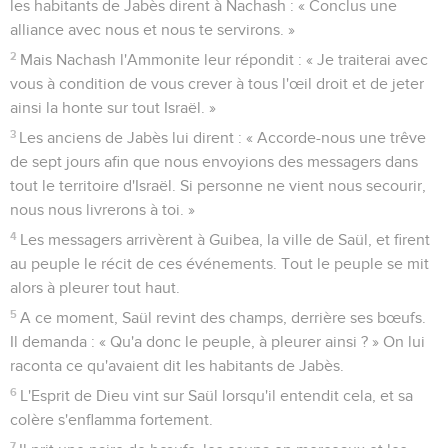
les habitants de Jabès dirent à Nachash : « Conclus une
alliance avec nous et nous te servirons. »
2
Mais Nachash l'Ammonite leur répondit : « Je traiterai avec
vous à condition de vous crever à tous l'œil droit et de jeter
ainsi la honte sur tout Israël. »
3
Les anciens de Jabès lui dirent : « Accorde-nous une trêve
de sept jours afin que nous envoyions des messagers dans
tout le territoire d'Israël. Si personne ne vient nous secourir,
nous nous livrerons à toi. »
4
Les messagers arrivèrent à Guibea, la ville de Saül, et firent
au peuple le récit de ces événements. Tout le peuple se mit
alors à pleurer tout haut.
5
A ce moment, Saül revint des champs, derrière ses bœufs.
Il demanda : « Qu'a donc le peuple, à pleurer ainsi ? » On lui
raconta ce qu'avaient dit les habitants de Jabès.
6
L'Esprit de Dieu vint sur Saül lorsqu'il entendit cela, et sa
colère s'enflamma fortement.
7