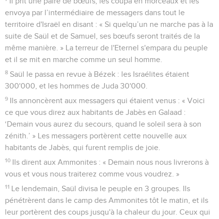
Il prit une paire de bœufs, les coupa en morceaux et les
envoya par l’intermédiaire de messagers dans tout le
territoire d'Israël en disant : « Si quelqu’un ne marche pas à la
suite de Saül et de Samuel, ses bœufs seront traités de la
même manière. » La terreur de l'Eternel s'empara du peuple
et il se mit en marche comme un seul homme.
8
Saül le passa en revue à Bézek : les Israélites étaient
300'000, et les hommes de Juda 30'000.
9
Ils annoncèrent aux messagers qui étaient venus : « Voici
ce que vous direz aux habitants de Jabès en Galaad :
‘Demain vous aurez du secours, quand le soleil sera à son
zénith.’ » Les messagers portèrent cette nouvelle aux
habitants de Jabès, qui furent remplis de joie.
10
Ils dirent aux Ammonites : « Demain nous nous livrerons à
vous et vous nous traiterez comme vous voudrez. »
11
Le lendemain, Saül divisa le peuple en 3 groupes. Ils
pénétrèrent dans le camp des Ammonites tôt le matin, et ils
leur portèrent des coups jusqu'à la chaleur du jour. Ceux qui