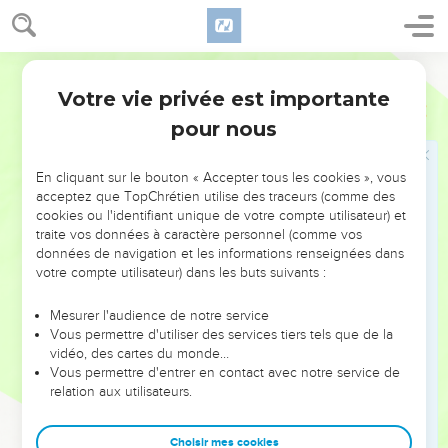
13
Il prendra vos filles pour faire d’elles des parfumeuses, des
cuisinières et des boulangères.
Segond 21
14
Il prendra la meilleure partie de vos champs, de vos vignes
Votre vie privée est importante
1 Samuel
8
et de vos oliviers et la donnera à ses serviteurs.
pour nous
15
Il prendra la dîme du produit de vos champs et de vos
vignes et la donnera à ses serviteurs.
En cliquant sur le bouton « Accepter tous les cookies », vous
16
Il prendra vos esclaves et vos servantes, vos meilleurs
acceptez que TopChrétien utilise des traceurs (comme des
bœufs et vos ânes et se servira d’eux pour ses travaux.
cookies ou l'identifiant unique de votre compte utilisateur) et
traite vos données à caractère personnel (comme vos
17
Il prendra la dîme de vos troupeaux et vous serez vous-
données de navigation et les informations renseignées dans
mêmes ses esclaves.
votre compte utilisateur) dans les buts suivants :
18
Alors vous crierez contre votre roi, celui que vous vous
Mesurer l'audience de notre service
serez choisi, mais l'Eternel ne vous exaucera pas. »
Vous permettre d'utiliser des services tiers tels que de la
19
Le peuple refusa d'écouter Samuel. « Cela ne fait rien,
vidéo, des cartes du monde…
Vous permettre d'entrer en contact avec notre service de
dirent-ils, il y aura quand même un roi sur nous,
relation aux utilisateurs.
20
et nous aussi nous serons pareils à toutes les nations :
notre roi nous jugera, il marchera à notre tête et conduira
Choisir mes cookies