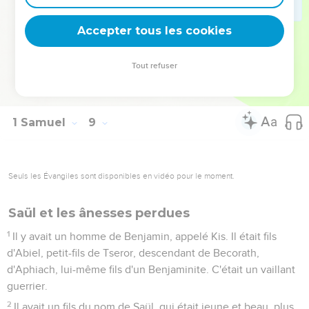
nos guerres. »
21
Après avoir entendu toutes les paroles du peuple, Samuel
Accepter tous les cookies
les répéta à l'Eternel,
22
et l'Eternel lui dit : « Ecoute-les et établis un roi sur eux. »
Tout refuser
Samuel dit aux hommes d'Israël : « Que chacun retourne
dans sa ville. »
1 Samuel
9
Seuls les Évangiles sont disponibles en vidéo pour le moment.
Saül et les ânesses perdues
1
Il y avait un homme de Benjamin, appelé Kis. Il était fils
d'Abiel, petit-fils de Tseror, descendant de Becorath,
d'Aphiach, lui-même fils d'un Benjaminite. C'était un vaillant
guerrier.
2
Il avait un fils du nom de Saül, qui était jeune et beau, plus