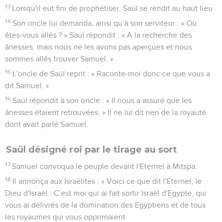
13
Lorsqu'il eut fini de prophétiser, Saül se rendit au haut lieu.
14
Son oncle lui demanda, ainsi qu’à son serviteur : « Où
êtes-vous allés ? » Saül répondit : « A la recherche des
ânesses, mais nous ne les avons pas aperçues et nous
sommes allés trouver Samuel. »
15
L'oncle de Saül reprit : « Raconte-moi donc ce que vous a
dit Samuel. »
16
Saül répondit à son oncle : « Il nous a assuré que les
ânesses étaient retrouvées. » Il ne lui dit rien de la royauté
dont avait parlé Samuel.
Saül désigné roi par le tirage au sort
17
Samuel convoqua le peuple devant l'Eternel à Mitspa.
18
Il annonça aux Israélites : « Voici ce que dit l'Eternel, le
Dieu d'Israël : C’est moi qui ai fait sortir Israël d'Egypte, qui
vous ai délivrés de la domination des Egyptiens et de tous
les royaumes qui vous opprimaient.