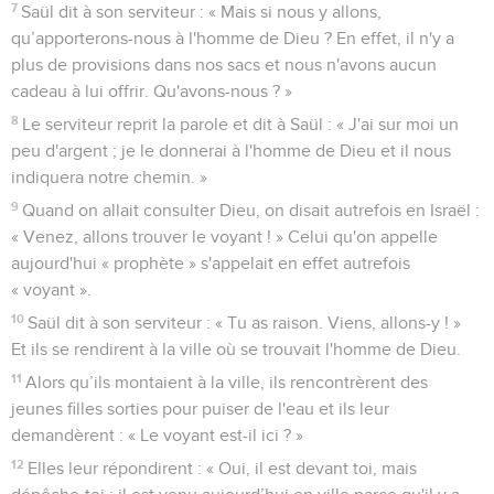
7
Saül dit à son serviteur : « Mais si nous y allons,
qu’apporterons-nous à l'homme de Dieu ? En effet, il n'y a
plus de provisions dans nos sacs et nous n'avons aucun
cadeau à lui offrir. Qu'avons-nous ? »
8
Le serviteur reprit la parole et dit à Saül : « J'ai sur moi un
peu d'argent ; je le donnerai à l'homme de Dieu et il nous
indiquera notre chemin. »
9
Quand on allait consulter Dieu, on disait autrefois en Israël :
« Venez, allons trouver le voyant ! » Celui qu'on appelle
aujourd'hui « prophète » s'appelait en effet autrefois
« voyant ».
10
Saül dit à son serviteur : « Tu as raison. Viens, allons-y ! »
Et ils se rendirent à la ville où se trouvait l'homme de Dieu.
11
Alors qu’ils montaient à la ville, ils rencontrèrent des
jeunes filles sorties pour puiser de l'eau et ils leur
demandèrent : « Le voyant est-il ici ? »
12
Elles leur répondirent : « Oui, il est devant toi, mais