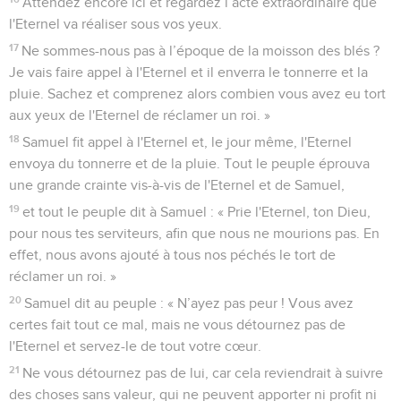
Attendez encore ici et regardez l’acte extraordinaire que
l'Eternel va réaliser sous vos yeux.
17
Ne sommes-nous pas à l’époque de la moisson des blés ?
Je vais faire appel à l'Eternel et il enverra le tonnerre et la
pluie. Sachez et comprenez alors combien vous avez eu tort
aux yeux de l'Eternel de réclamer un roi. »
18
Samuel fit appel à l'Eternel et, le jour même, l'Eternel
envoya du tonnerre et de la pluie. Tout le peuple éprouva
une grande crainte vis-à-vis de l'Eternel et de Samuel,
19
et tout le peuple dit à Samuel : « Prie l'Eternel, ton Dieu,
pour nous tes serviteurs, afin que nous ne mourions pas. En
effet, nous avons ajouté à tous nos péchés le tort de
réclamer un roi. »
20
Samuel dit au peuple : « N’ayez pas peur ! Vous avez
certes fait tout ce mal, mais ne vous détournez pas de
l'Eternel et servez-le de tout votre cœur.
21
Ne vous détournez pas de lui, car cela reviendrait à suivre
des choses sans valeur, qui ne peuvent apporter ni profit ni