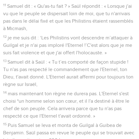
11
Samuel dit : « Qu'as-tu fait ? » Saül répondit : « Lorsque j'ai
vu que le peuple se dispersait loin de moi, que tu n'arrivais
pas dans le délai fixé et que les Philistins étaient rassemblés
à Micmash,
12
je me suis dit : ‘Les Philistins vont descendre m’attaquer à
Guilgal et je n'ai pas imploré l'Eternel !’C'est alors que je me
suis fait violence et que j'ai offert l'holocauste. »
13
Samuel dit à Saül : « Tu t’es comporté de façon stupide !
Tu n'as pas respecté le commandement que l'Eternel, ton
Dieu, t'avait donné. L'Eternel aurait affermi pour toujours ton
règne sur Israël,
14
mais maintenant ton règne ne durera pas. L'Eternel s'est
choisi *un homme selon son cœur, et il l'a destiné à être le
chef de son peuple. Cela arrivera parce que tu n'as pas
respecté ce que l'Eternel t'avait ordonné. »
15
Puis Samuel se leva et monta de Guilgal à Guibea de
Benjamin. Saül passa en revue le peuple qui se trouvait avec