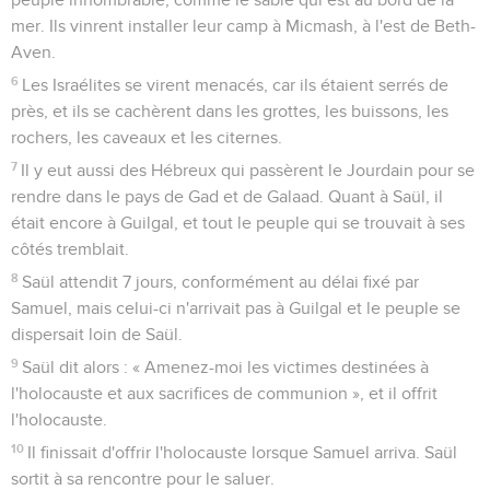
mer. Ils vinrent installer leur camp à Micmash, à l'est de Beth-
Aven.
6
Les Israélites se virent menacés, car ils étaient serrés de
près, et ils se cachèrent dans les grottes, les buissons, les
rochers, les caveaux et les citernes.
7
Il y eut aussi des Hébreux qui passèrent le Jourdain pour se
rendre dans le pays de Gad et de Galaad. Quant à Saül, il
était encore à Guilgal, et tout le peuple qui se trouvait à ses
côtés tremblait.
8
Saül attendit 7 jours, conformément au délai fixé par
Samuel, mais celui-ci n'arrivait pas à Guilgal et le peuple se
dispersait loin de Saül.
9
Saül dit alors : « Amenez-moi les victimes destinées à
l'holocauste et aux sacrifices de communion », et il offrit
l'holocauste.
10
Il finissait d'offrir l'holocauste lorsque Samuel arriva. Saül
sortit à sa rencontre pour le saluer.