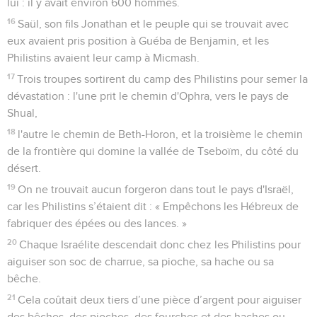
lui : il y avait environ 600 hommes.
16
Saül, son fils Jonathan et le peuple qui se trouvait avec
eux avaient pris position à Guéba de Benjamin, et les
Philistins avaient leur camp à Micmash.
17
Trois troupes sortirent du camp des Philistins pour semer la
dévastation : l'une prit le chemin d'Ophra, vers le pays de
Shual,
18
l'autre le chemin de Beth-Horon, et la troisième le chemin
de la frontière qui domine la vallée de Tseboïm, du côté du
désert.
19
On ne trouvait aucun forgeron dans tout le pays d'Israël,
car les Philistins s’étaient dit : « Empêchons les Hébreux de
fabriquer des épées ou des lances. »
20
Chaque Israélite descendait donc chez les Philistins pour
aiguiser son soc de charrue, sa pioche, sa hache ou sa
bêche.
21
Cela coûtait deux tiers d’une pièce d’argent pour aiguiser
des bêches, des pioches, des fourches et des haches ou