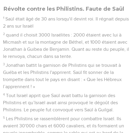
Révolte contre les Philistins. Faute de Saül
1
Saül était âgé de 30 ans lorsqu'il devint roi. Il régnait depuis
2 ans sur Israël
2
quand il choisit 3000 Israélites : 2000 étaient avec lui à
Micmash et sur la montagne de Béthel, et 1000 étaient avec
Jonathan à Guibea de Benjamin. Quant au reste du peuple, il
le renvoya, chacun dans sa tente.
3
Jonathan battit la garnison de Philistins qui se trouvait à
Guéba et les Philistins l'apprirent. Saül fit sonner de la
trompette dans tout le pays en disant : « Que les Hébreux
l’apprennent ! »
4
Tout Israël apprit que Saül avait battu la garnison des
Philistins et qu’Israël avait ainsi provoqué le dégoût des
Philistins. Le peuple fut convoqué vers Saül à Guilgal.
5
Les Philistins se rassemblèrent pour combattre Israël. Ils
avaient 30'000 chars et 6000 cavaliers, et ils formaient un
peuple innombrable, comme le sable qui est au bord de la