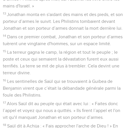
mains d'Israël. »
13
Jonathan monta en s'aidant des mains et des pieds, et son
porteur d’armes le suivit. Les Philistins tombaient devant
Jonathan et son porteur d’armes donnait la mort derrière lui.
14
Dans ce premier combat, Jonathan et son porteur d’armes
tuèrent une vingtaine d'hommes, sur un espace limité.
15
La terreur gagna le camp, la région et tout le peuple ; le
poste et ceux qui semaient la dévastation furent eux aussi
terrifiés. La terre se mit de plus à trembler. Cela devint une
terreur divine.
16
Les sentinelles de Saül qui se trouvaient à Guibea de
Benjamin virent que c’était la débandade générale parmi la
foule des Philistins.
17
Alors Saül dit au peuple qui était avec lui : « Faites donc
l’appel et voyez qui nous a quittés. » Ils firent l’appel et l'on
vit qu'il manquait Jonathan et son porteur d’armes.
18
Saül dit à Achija : « Fais approcher l'arche de Dieu ! » En