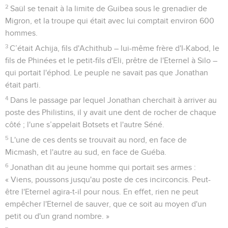
2
Saül se tenait à la limite de Guibea sous le grenadier de
Migron, et la troupe qui était avec lui comptait environ 600
hommes.
3
C’était Achija, fils d'Achithub – lui-même frère d'I-Kabod, le
fils de Phinées et le petit-fils d'Eli, prêtre de l'Eternel à Silo –
qui portait l'éphod. Le peuple ne savait pas que Jonathan
était parti.
4
Dans le passage par lequel Jonathan cherchait à arriver au
poste des Philistins, il y avait une dent de rocher de chaque
côté ; l'une s’appelait Botsets et l'autre Séné.
5
L'une de ces dents se trouvait au nord, en face de
Micmash, et l'autre au sud, en face de Guéba.
6
Jonathan dit au jeune homme qui portait ses armes :
« Viens, poussons jusqu'au poste de ces incirconcis. Peut-
être l'Eternel agira-t-il pour nous. En effet, rien ne peut
empêcher l'Eternel de sauver, que ce soit au moyen d'un
petit ou d'un grand nombre. »