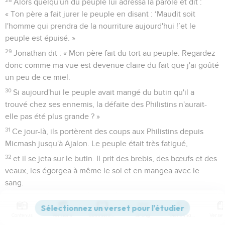
Alors quelqu'un du peuple lui adressa la parole et dit :
« Ton père a fait jurer le peuple en disant : ‘Maudit soit
l'homme qui prendra de la nourriture aujourd'hui !’et le
peuple est épuisé. »
29
Jonathan dit : « Mon père fait du tort au peuple. Regardez
donc comme ma vue est devenue claire du fait que j'ai goûté
un peu de ce miel.
30
Si aujourd'hui le peuple avait mangé du butin qu'il a
trouvé chez ses ennemis, la défaite des Philistins n'aurait-
elle pas été plus grande ? »
31
Ce jour-là, ils portèrent des coups aux Philistins depuis
Micmash jusqu'à Ajalon. Le peuple était très fatigué,
32
et il se jeta sur le butin. Il prit des brebis, des bœufs et des
veaux, les égorgea à même le sol et en mangea avec le
sang.
33
On le rapporta à Saül en disant : « Le peuple pèche contre
l'Eternel en mangeant de la viande avec le sang. » Saül dit :
Contenus
Versions
Commentaires
Strong
Dictionnaire
« Vous commettez un acte d’infidélité. Roulez