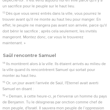
dépêche-toi : il est venu aujourd’hui en ville parce qu'il y a
un sacrifice pour le peuple sur le haut lieu.
13
Dès que vous serez entrés dans la ville, vous pourrez le
trouver avant qu'il ne monte au haut lieu pour manger. En
effet, le peuple ne mangera pas avant son arrivée, parce qu'il
doit bénir le sacrifice ; après cela seulement, les invités
mangeront. Montez donc, car vous le trouverez
maintenant. »
Saül rencontre Samuel
14
Ils montèrent alors à la ville. Ils étaient arrivés au milieu de
la ville quand ils rencontrèrent Samuel qui sortait pour
monter au haut lieu.
15
Or, un jour avant l'arrivée de Saül, l'Eternel avait averti
Samuel en disant :
16
« Demain, à cette heure-ci, je t'enverrai un homme du pays
de Benjamin. Tu le désigneras par onction comme chef de
mon peuple, d'Israël. Il sauvera mon peuple de l’oppression