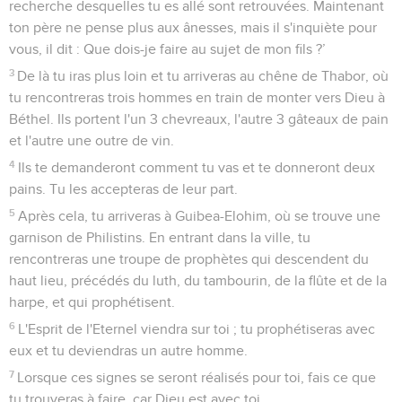
recherche desquelles tu es allé sont retrouvées. Maintenant
ton père ne pense plus aux ânesses, mais il s'inquiète pour
vous, il dit : Que dois-je faire au sujet de mon fils ?’
3
De là tu iras plus loin et tu arriveras au chêne de Thabor, où
tu rencontreras trois hommes en train de monter vers Dieu à
Béthel. Ils portent l'un 3 chevreaux, l'autre 3 gâteaux de pain
et l'autre une outre de vin.
4
Ils te demanderont comment tu vas et te donneront deux
pains. Tu les accepteras de leur part.
5
Après cela, tu arriveras à Guibea-Elohim, où se trouve une
garnison de Philistins. En entrant dans la ville, tu
rencontreras une troupe de prophètes qui descendent du
haut lieu, précédés du luth, du tambourin, de la flûte et de la
harpe, et qui prophétisent.
6
L'Esprit de l'Eternel viendra sur toi ; tu prophétiseras avec
eux et tu deviendras un autre homme.
7
Lorsque ces signes se seront réalisés pour toi, fais ce que
tu trouveras à faire, car Dieu est avec toi.