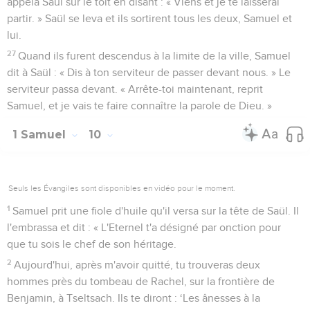
appela Saül sur le toit en disant : « Viens et je te laisserai
partir. » Saül se leva et ils sortirent tous les deux, Samuel et
lui.
27
Quand ils furent descendus à la limite de la ville, Samuel
dit à Saül : « Dis à ton serviteur de passer devant nous. » Le
serviteur passa devant. « Arrête-toi maintenant, reprit
Samuel, et je vais te faire connaître la parole de Dieu. »
1 Samuel
10
Seuls les Évangiles sont disponibles en vidéo pour le moment.
1
Samuel prit une fiole d'huile qu'il versa sur la tête de Saül. Il
l'embrassa et dit : « L'Eternel t'a désigné par onction pour
que tu sois le chef de son héritage.
2
Aujourd'hui, après m'avoir quitté, tu trouveras deux
hommes près du tombeau de Rachel, sur la frontière de
Benjamin, à Tseltsach. Ils te diront : ‘Les ânesses à la