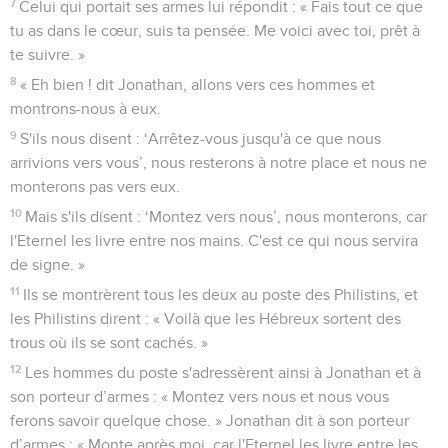
7
Celui qui portait ses armes lui répondit : « Fais tout ce que
tu as dans le cœur, suis ta pensée. Me voici avec toi, prêt à
te suivre. »
8
« Eh bien ! dit Jonathan, allons vers ces hommes et
montrons-nous à eux.
9
S'ils nous disent : ‘Arrêtez-vous jusqu'à ce que nous
arrivions vers vous’, nous resterons à notre place et nous ne
monterons pas vers eux.
10
Mais s'ils disent : ‘Montez vers nous’, nous monterons, car
l'Eternel les livre entre nos mains. C'est ce qui nous servira
de signe. »
11
Ils se montrèrent tous les deux au poste des Philistins, et
les Philistins dirent : « Voilà que les Hébreux sortent des
trous où ils se sont cachés. »
12
Les hommes du poste s'adressèrent ainsi à Jonathan et à
son porteur d’armes : « Montez vers nous et nous vous
ferons savoir quelque chose. » Jonathan dit à son porteur
d’armes : « Monte après moi, car l'Eternel les livre entre les