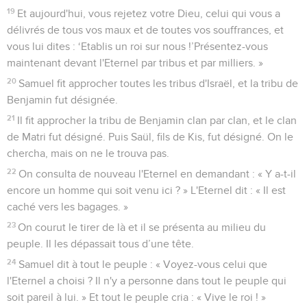
19
Et aujourd'hui, vous rejetez votre Dieu, celui qui vous a
délivrés de tous vos maux et de toutes vos souffrances, et
vous lui dites : ‘Etablis un roi sur nous !’Présentez-vous
maintenant devant l'Eternel par tribus et par milliers. »
20
Samuel fit approcher toutes les tribus d'Israël, et la tribu de
Benjamin fut désignée.
21
Il fit approcher la tribu de Benjamin clan par clan, et le clan
de Matri fut désigné. Puis Saül, fils de Kis, fut désigné. On le
chercha, mais on ne le trouva pas.
22
On consulta de nouveau l'Eternel en demandant : « Y a-t-il
encore un homme qui soit venu ici ? » L'Eternel dit : « Il est
caché vers les bagages. »
23
On courut le tirer de là et il se présenta au milieu du
peuple. Il les dépassait tous d’une tête.
24
Samuel dit à tout le peuple : « Voyez-vous celui que
l'Eternel a choisi ? Il n'y a personne dans tout le peuple qui
soit pareil à lui. » Et tout le peuple cria : « Vive le roi ! »