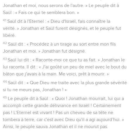
Jonathan et moi, nous serons de l'autre. » Le peuple dit à
Saül : « Fais ce qui te semblera bon. »
41
Saül dit à l'Eternel : « Dieu d'Israël, fais connaître la
vérité. » Jonathan et Saül furent désignés, et le peuple fut
libéré.
42
Saül dit : « Procédez à un tirage au sort entre mon fils
Jonathan et moi. » Jonathan fut désigné.
43
Saül lui dit : « Raconte-moi ce que tu as fait. » Jonathan le
lui raconta. Il dit : « J'ai goûté un peu de miel avec le bout du
bâton que j'avais à la main. Me voici, prêt à mourir. »
44
Saül dit : « Que Dieu me traite avec la plus grande sévérité
si tu ne meurs pas, Jonathan ! »
45
Le peuple dit à Saül : « Quoi ! Jonathan mourrait, lui qui a
accompli cette grande délivrance en Israël ! Certainement
pas ! L'Eternel est vivant ! Pas un cheveu de sa tête ne
tombera à terre, car c'est avec Dieu qu'il a agi aujourd’hui. »
Ainsi, le peuple sauva Jonathan et il ne mourut pas.