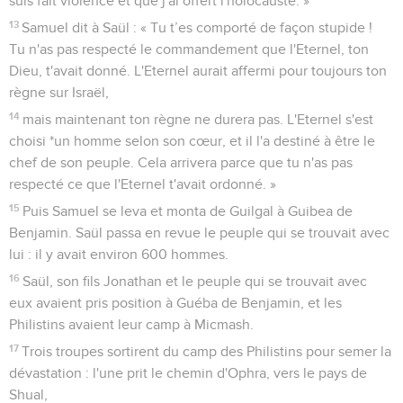
suis fait violence et que j'ai offert l'holocauste. »
13
Samuel dit à Saül : « Tu t’es comporté de façon stupide !
Tu n'as pas respecté le commandement que l'Eternel, ton
Dieu, t'avait donné. L'Eternel aurait affermi pour toujours ton
règne sur Israël,
14
mais maintenant ton règne ne durera pas. L'Eternel s'est
choisi *un homme selon son cœur, et il l'a destiné à être le
chef de son peuple. Cela arrivera parce que tu n'as pas
respecté ce que l'Eternel t'avait ordonné. »
15
Puis Samuel se leva et monta de Guilgal à Guibea de
Benjamin. Saül passa en revue le peuple qui se trouvait avec
lui : il y avait environ 600 hommes.
16
Saül, son fils Jonathan et le peuple qui se trouvait avec
eux avaient pris position à Guéba de Benjamin, et les
Philistins avaient leur camp à Micmash.
17
Trois troupes sortirent du camp des Philistins pour semer la
dévastation : l'une prit le chemin d'Ophra, vers le pays de
Shual,