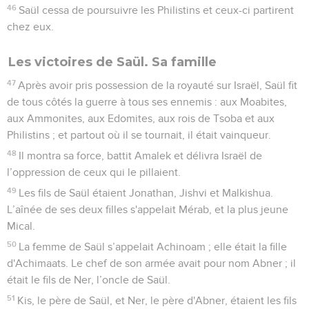
46
Saül cessa de poursuivre les Philistins et ceux-ci partirent
chez eux.
Les victoires de Saül. Sa famille
47
Après avoir pris possession de la royauté sur Israël, Saül fit
de tous côtés la guerre à tous ses ennemis : aux Moabites,
aux Ammonites, aux Edomites, aux rois de Tsoba et aux
Philistins ; et partout où il se tournait, il était vainqueur.
48
Il montra sa force, battit Amalek et délivra Israël de
l’oppression de ceux qui le pillaient.
49
Les fils de Saül étaient Jonathan, Jishvi et Malkishua.
L’aînée de ses deux filles s'appelait Mérab, et la plus jeune
Mical.
50
La femme de Saül s’appelait Achinoam ; elle était la fille
d'Achimaats. Le chef de son armée avait pour nom Abner ; il
était le fils de Ner, l’oncle de Saül.
51
Kis, le père de Saül, et Ner, le père d'Abner, étaient les fils