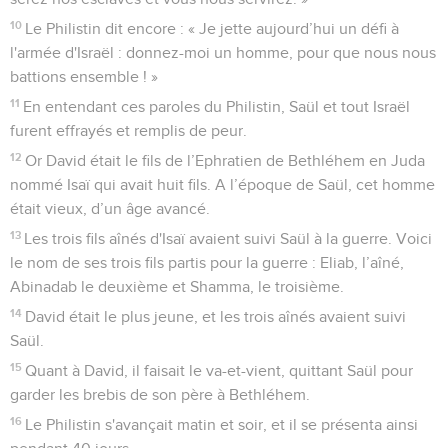
10
Le Philistin dit encore : « Je jette aujourd’hui un défi à
l'armée d'Israël : donnez-moi un homme, pour que nous nous
battions ensemble ! »
11
En entendant ces paroles du Philistin, Saül et tout Israël
furent effrayés et remplis de peur.
12
Or David était le fils de l’Ephratien de Bethléhem en Juda
nommé Isaï qui avait huit fils. A l’époque de Saül, cet homme
était vieux, d’un âge avancé.
13
Les trois fils aînés d'Isaï avaient suivi Saül à la guerre. Voici
le nom de ses trois fils partis pour la guerre : Eliab, l’aîné,
Abinadab le deuxième et Shamma, le troisième.
14
David était le plus jeune, et les trois aînés avaient suivi
Saül.
15
Quant à David, il faisait le va-et-vient, quittant Saül pour
garder les brebis de son père à Bethléhem.
16
Le Philistin s'avançait matin et soir, et il se présenta ainsi