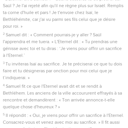
Saül ? Je l'ai rejeté afin qu'il ne règne plus sur Israël. Remplis
ta corne d'huile et pars ! Je t'envoie chez Isaï, le
Bethléhémite, car j'ai vu parmi ses fils celui que je désire
pour roi. »
2
Samuel dit : « Comment pourrais-je y aller ? Saül
l'apprendra et me tuera. » L'Eternel dit : « Tu prendras une
génisse avec toi et tu diras : ‘Je viens pour offrir un sacrifice
à l'Eternel.’
3
Tu inviteras Isaï au sacrifice. Je te préciserai ce que tu dois
faire et tu désigneras par onction pour moi celui que je
t’indiquerai. »
4
Samuel fit ce que l'Eternel avait dit et se rendit à
Bethléhem. Les anciens de la ville accoururent effrayés à sa
rencontre et demandèrent : « Ton arrivée annonce-t-elle
quelque chose d'heureux ? »
5
Il répondit : « Oui, je viens pour offrir un sacrifice à l'Eternel.
Consacrez-vous et venez avec moi au sacrifice. » Il fit aussi