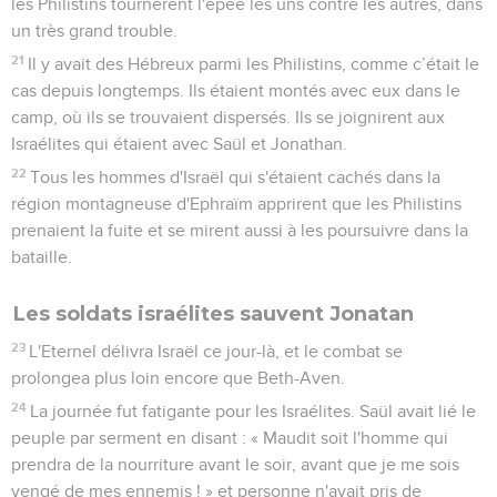
les Philistins tournèrent l'épée les uns contre les autres, dans
un très grand trouble.
21
Il y avait des Hébreux parmi les Philistins, comme c’était le
cas depuis longtemps. Ils étaient montés avec eux dans le
camp, où ils se trouvaient dispersés. Ils se joignirent aux
Israélites qui étaient avec Saül et Jonathan.
22
Tous les hommes d'Israël qui s'étaient cachés dans la
région montagneuse d'Ephraïm apprirent que les Philistins
prenaient la fuite et se mirent aussi à les poursuivre dans la
bataille.
Les soldats israélites sauvent Jonatan
23
L'Eternel délivra Israël ce jour-là, et le combat se
prolongea plus loin encore que Beth-Aven.
24
La journée fut fatigante pour les Israélites. Saül avait lié le
peuple par serment en disant : « Maudit soit l'homme qui
prendra de la nourriture avant le soir, avant que je me sois
vengé de mes ennemis ! » et personne n'avait pris de