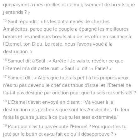
qui parvient à mes oreilles et ce mugissement de bœufs que
j'entends ? »
15
Saül répondit : « Ils les ont amenés de chez les
Amalécites, parce que le peuple a épargné les meilleures
brebis et les meilleurs bœufs afin de les offrir en sacrifice à
l'Eternel, ton Dieu. Le reste, nous l'avons voué à la
destruction. »
16
Samuel dit à Saül : « Arrête ! Je vais te révéler ce que
l'Eternel m'a dit cette nuit. » Saül lui dit : « Parle ! »
17
Samuel dit : « Alors que tu étais petit à tes propres yeux,
n'es-tu pas devenu le chef des tribus d'Israël et l'Eternel ne
t'a-t-il pas désigné par onction pour que tu sois roi sur Israël ?
18
L'Eternel t'avait envoyé en disant : ‘Va vouer à la
destruction ces pécheurs que sont les Amalécites. Tu leur
feras la guerre jusqu'à ce que tu les aies exterminés.’
19
Pourquoi n'as-tu pas écouté l'Eternel ? Pourquoi t'es-tu
jeté sur le butin et as-tu fait ce qu’il désapprouve ? »