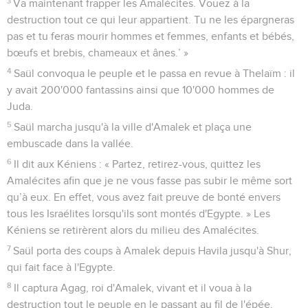
3
Va maintenant frapper les Amalécites. Vouez à la
destruction tout ce qui leur appartient. Tu ne les épargneras
pas et tu feras mourir hommes et femmes, enfants et bébés,
bœufs et brebis, chameaux et ânes.’ »
4
Saül convoqua le peuple et le passa en revue à Thelaïm : il
y avait 200'000 fantassins ainsi que 10'000 hommes de
Juda.
5
Saül marcha jusqu'à la ville d'Amalek et plaça une
embuscade dans la vallée.
6
Il dit aux Kéniens : « Partez, retirez-vous, quittez les
Amalécites afin que je ne vous fasse pas subir le même sort
qu’à eux. En effet, vous avez fait preuve de bonté envers
tous les Israélites lorsqu'ils sont montés d'Egypte. » Les
Kéniens se retirèrent alors du milieu des Amalécites.
7
Saül porta des coups à Amalek depuis Havila jusqu'à Shur,
qui fait face à l'Egypte.
8
Il captura Agag, roi d'Amalek, vivant et il voua à la
destruction tout le peuple en le passant au fil de l'épée.