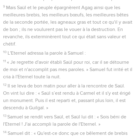
9
Mais Saül et le peuple épargnèrent Agag ainsi que les
meilleures brebis, les meilleurs bœufs, les meilleures bêtes
de la seconde portée, les agneaux gras et tout ce qu'il y avait
de bon ; ils ne voulurent pas le vouer à la destruction. En
revanche, ils exterminèrent tout ce qui était sans valeur et
chétif.
10
L'Eternel adressa la parole à Samuel :
11
« Je regrette d'avoir établi Saül pour roi, car il se détourne
de moi et n'accomplit pas mes paroles. » Samuel fut irrité et il
cria à l'Eternel toute la nuit.
12
Il se leva de bon matin pour aller à la rencontre de Saül.
On vint lui dire : « Saül s’est rendu à Carmel et il s'y est érigé
un monument. Puis il est reparti et, passant plus loin, il est
descendu à Guilgal. »
13
Samuel se rendit vers Saül, et Saül lui dit : « Sois béni de
l'Eternel ! J'ai accompli la parole de l'Eternel. »
14
Samuel dit : « Qu'est-ce donc que ce bêlement de brebis