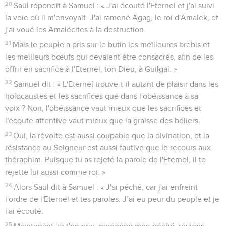
20
Saül répondit à Samuel : « J'ai écouté l'Eternel et j'ai suivi
la voie où il m'envoyait. J'ai ramené Agag, le roi d'Amalek, et
j'ai voué les Amalécites à la destruction.
21
Mais le peuple a pris sur le butin les meilleures brebis et
les meilleurs bœufs qui devaient être consacrés, afin de les
offrir en sacrifice à l'Eternel, ton Dieu, à Guilgal. »
22
Samuel dit : « L'Eternel trouve-t-il autant de plaisir dans les
holocaustes et les sacrifices que dans l'obéissance à sa
voix ? Non, l'obéissance vaut mieux que les sacrifices et
l'écoute attentive vaut mieux que la graisse des béliers.
23
Oui, la révolte est aussi coupable que la divination, et la
résistance au Seigneur est aussi fautive que le recours aux
théraphim. Puisque tu as rejeté la parole de l'Eternel, il te
rejette lui aussi comme roi. »
24
Alors Saül dit à Samuel : « J'ai péché, car j'ai enfreint
l'ordre de l'Eternel et tes paroles. J’ai eu peur du peuple et je
l'ai écouté.
25