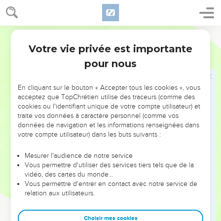
envoya du tonnerre et de la pluie. Tout le peuple éprouva
une grande crainte vis-à-vis de l'Eternel et de Samuel,
19
Segond 21
et tout le peuple dit à Samuel : « Prie l'Eternel, ton Dieu,
pour nous tes serviteurs, afin que nous ne mourions pas. En
Votre vie privée est importante
1 Samuel
12
effet, nous avons ajouté à tous nos péchés le tort de
pour nous
réclamer un roi. »
20
Samuel dit au peuple : « N’ayez pas peur ! Vous avez
En cliquant sur le bouton « Accepter tous les cookies », vous
certes fait tout ce mal, mais ne vous détournez pas de
acceptez que TopChrétien utilise des traceurs (comme des
cookies ou l'identifiant unique de votre compte utilisateur) et
l'Eternel et servez-le de tout votre cœur.
traite vos données à caractère personnel (comme vos
21
Ne vous détournez pas de lui, car cela reviendrait à suivre
données de navigation et les informations renseignées dans
des choses sans valeur, qui ne peuvent apporter ni profit ni
votre compte utilisateur) dans les buts suivants :
délivrance parce qu’elles sont elles-mêmes sans
Mesurer l'audience de notre service
consistance.
Vous permettre d'utiliser des services tiers tels que de la
22
L'Eternel n'abandonnera pas son peuple, et ce à cause de
vidéo, des cartes du monde…
Vous permettre d'entrer en contact avec notre service de
son grand nom, car il a décidé de faire de vous son peuple.
relation aux utilisateurs.
23
Je ne veux certes pas pécher contre l'Eternel en cessant
de prier pour vous ! Au contraire, je vous enseignerai le
Choisir mes cookies