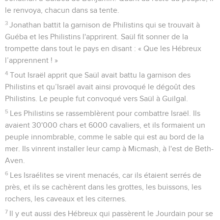
le renvoya, chacun dans sa tente.
3
Jonathan battit la garnison de Philistins qui se trouvait à
Guéba et les Philistins l'apprirent. Saül fit sonner de la
trompette dans tout le pays en disant : « Que les Hébreux
l’apprennent ! »
4
Tout Israël apprit que Saül avait battu la garnison des
Philistins et qu’Israël avait ainsi provoqué le dégoût des
Philistins. Le peuple fut convoqué vers Saül à Guilgal.
5
Les Philistins se rassemblèrent pour combattre Israël. Ils
avaient 30'000 chars et 6000 cavaliers, et ils formaient un
peuple innombrable, comme le sable qui est au bord de la
mer. Ils vinrent installer leur camp à Micmash, à l'est de Beth-
Aven.
6
Les Israélites se virent menacés, car ils étaient serrés de
près, et ils se cachèrent dans les grottes, les buissons, les
rochers, les caveaux et les citernes.
7
Il y eut aussi des Hébreux qui passèrent le Jourdain pour se