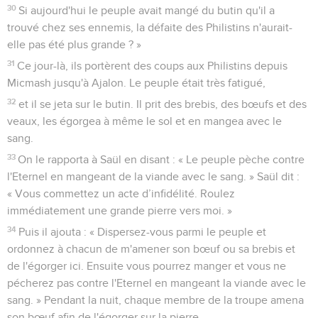
30
Si aujourd'hui le peuple avait mangé du butin qu'il a
trouvé chez ses ennemis, la défaite des Philistins n'aurait-
elle pas été plus grande ? »
31
Ce jour-là, ils portèrent des coups aux Philistins depuis
Micmash jusqu'à Ajalon. Le peuple était très fatigué,
32
et il se jeta sur le butin. Il prit des brebis, des bœufs et des
veaux, les égorgea à même le sol et en mangea avec le
sang.
33
On le rapporta à Saül en disant : « Le peuple pèche contre
l'Eternel en mangeant de la viande avec le sang. » Saül dit :
« Vous commettez un acte d’infidélité. Roulez
immédiatement une grande pierre vers moi. »
34
Puis il ajouta : « Dispersez-vous parmi le peuple et
ordonnez à chacun de m'amener son bœuf ou sa brebis et
de l'égorger ici. Ensuite vous pourrez manger et vous ne
pécherez pas contre l'Eternel en mangeant la viande avec le
sang. » Pendant la nuit, chaque membre de la troupe amena
son bœuf afin de l'égorger sur la pierre.