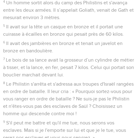
4
Un homme sortit alors du camp des Philistins et s'avança
entre les deux armées. Il s’appelait Goliath, venait de Gath et
mesurait environ 3 mètres.
5
Il avait sur la tête un casque en bronze et il portait une
cuirasse à écailles en bronze qui pesait près de 60 kilos.
6
Il avait des jambières en bronze et tenait un javelot en
bronze en bandoulière.
7
Le bois de sa lance avait la grosseur d’un cylindre de métier
à tisser, et la lance, en fer, pesait 7 kilos. Celui qui portait son
bouclier marchait devant lui.
8
Le Philistin s'arrêta et s'adressa aux troupes d'Israël rangées
en ordre de bataille. Il leur cria : « Pourquoi sortez-vous pour
vous ranger en ordre de bataille ? Ne suis-je pas le Philistin
et n'êtes-vous pas des esclaves de Saül ? Choisissez un
homme qui descende contre moi !
9
S'il peut me battre et qu'il me tue, nous serons vos
esclaves. Mais si je l'emporte sur lui et que je le tue, vous
serez nos esclaves et vous nous servirez. »