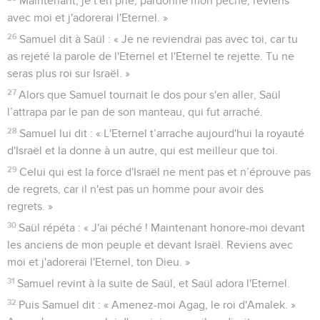
Maintenant, je t'en prie, pardonne mon péché, reviens
avec moi et j'adorerai l'Eternel. »
26
Samuel dit à Saül : « Je ne reviendrai pas avec toi, car tu
as rejeté la parole de l'Eternel et l'Eternel te rejette. Tu ne
seras plus roi sur Israël. »
27
Alors que Samuel tournait le dos pour s'en aller, Saül
l’attrapa par le pan de son manteau, qui fut arraché.
28
Samuel lui dit : « L'Eternel t’arrache aujourd'hui la royauté
d'Israël et la donne à un autre, qui est meilleur que toi.
29
Celui qui est la force d'Israël ne ment pas et n’éprouve pas
de regrets, car il n'est pas un homme pour avoir des
regrets. »
30
Saül répéta : « J'ai péché ! Maintenant honore-moi devant
les anciens de mon peuple et devant Israël. Reviens avec
moi et j'adorerai l'Eternel, ton Dieu. »
31
Samuel revint à la suite de Saül, et Saül adora l'Eternel.
32
Puis Samuel dit : « Amenez-moi Agag, le roi d'Amalek. »