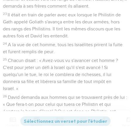
demanda à ses frères comment ils allaient.
23
Il était en train de parler avec eux lorsque le Philistin de
Gath appelé Goliath s'avança entre les deux armées, hors
des rangs des Philistins. Il tint les mêmes discours que les
autres fois et David les entendit.
24
A la vue de cet homme, tous les Israélites prirent la fuite
et furent remplis de peur.
25
Chacun disait : « Avez-vous vu s'avancer cet homme ?
C'est pour jeter un défi à Israël qu'il s'est avancé ! Si
quelqu'un le tue, le roi le comblera de richesses, il lui
donnera sa fille et libérera sa famille de tout impôt en
Israël. »
26
David demanda aux hommes qui se trouvaient près de lui :
« Que fera-t-on pour celui qui tuera ce Philistin et qui
écartera la honte d’Israël ? Qui est donc ce Philistin, cet
incirconcis, pour insulter l'armée du Dieu vivant ? »
Contenus
Versions
Commentaires
Strong
Dictionnaire
27
Le peuple répéta les mêmes choses en précisant : « Voilà