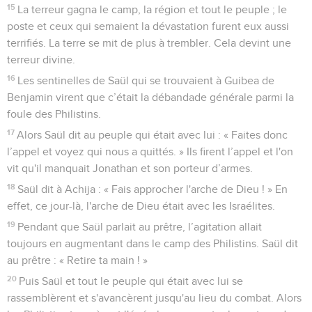
15
La terreur gagna le camp, la région et tout le peuple ; le
poste et ceux qui semaient la dévastation furent eux aussi
terrifiés. La terre se mit de plus à trembler. Cela devint une
terreur divine.
16
Les sentinelles de Saül qui se trouvaient à Guibea de
Benjamin virent que c’était la débandade générale parmi la
foule des Philistins.
17
Alors Saül dit au peuple qui était avec lui : « Faites donc
l’appel et voyez qui nous a quittés. » Ils firent l’appel et l'on
vit qu'il manquait Jonathan et son porteur d’armes.
18
Saül dit à Achija : « Fais approcher l'arche de Dieu ! » En
effet, ce jour-là, l'arche de Dieu était avec les Israélites.
19
Pendant que Saül parlait au prêtre, l’agitation allait
toujours en augmentant dans le camp des Philistins. Saül dit
au prêtre : « Retire ta main ! »
20
Puis Saül et tout le peuple qui était avec lui se
rassemblèrent et s'avancèrent jusqu'au lieu du combat. Alors