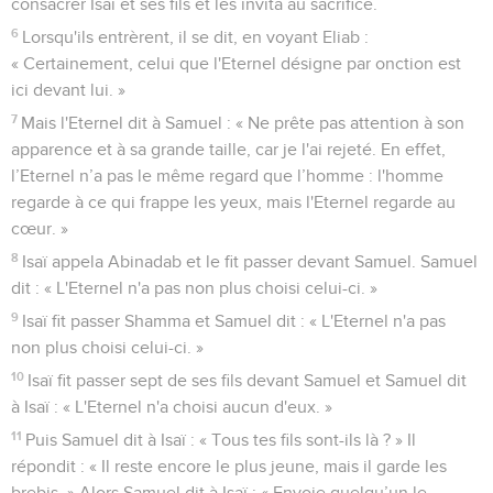
consacrer Isaï et ses fils et les invita au sacrifice.
6
Lorsqu'ils entrèrent, il se dit, en voyant Eliab :
« Certainement, celui que l'Eternel désigne par onction est
ici devant lui. »
7
Mais l'Eternel dit à Samuel : « Ne prête pas attention à son
apparence et à sa grande taille, car je l'ai rejeté. En effet,
l’Eternel n’a pas le même regard que l’homme : l'homme
regarde à ce qui frappe les yeux, mais l'Eternel regarde au
cœur. »
8
Isaï appela Abinadab et le fit passer devant Samuel. Samuel
dit : « L'Eternel n'a pas non plus choisi celui-ci. »
9
Isaï fit passer Shamma et Samuel dit : « L'Eternel n'a pas
non plus choisi celui-ci. »
10
Isaï fit passer sept de ses fils devant Samuel et Samuel dit
à Isaï : « L'Eternel n'a choisi aucun d'eux. »
11
Puis Samuel dit à Isaï : « Tous tes fils sont-ils là ? » Il
répondit : « Il reste encore le plus jeune, mais il garde les
brebis. » Alors Samuel dit à Isaï : « Envoie quelqu’un le