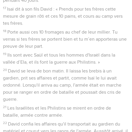
pendant 40 jours.
17
Isaï dit à son fils David : « Prends pour tes frères cette
mesure de grain rôti et ces 10 pains, et cours au camp vers
tes frères.
18
Porte aussi ces 10 fromages au chef de leur millier. Tu
verras si tes frères se portent bien et tu m’en apporteras une
preuve de leur part.
19
Ils sont avec Saül et tous les hommes d'Israël dans la
vallée d’Ela, et ils font la guerre aux Philistins. »
20
David se leva de bon matin. Il laissa les brebis à un
gardien, prit ses affaires et partit, comme Isaï le lui avait
ordonné. Lorsqu'il arriva au camp, l'armée était en marche
pour se ranger en ordre de bataille et poussait des cris de
guerre.
21
Les Israélites et les Philistins se mirent en ordre de
bataille, armée contre armée.
22
David confia les affaires qu'il transportait au gardien du
matériel et courut vers les rangs de l'armée. Aussitôt arrivé, il