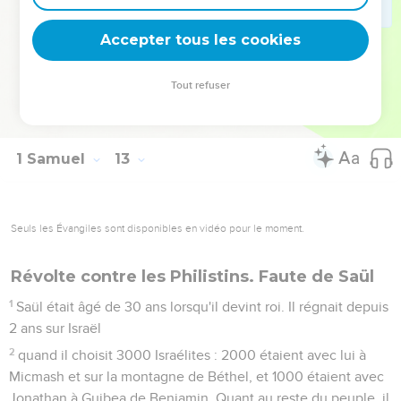
chemin bon et droit.
24
Seulement, craignez l'Eternel et servez-le fidèlement, de
Accepter tous les cookies
tout votre cœur. Voyez en effet quels actes extraordinaires il
a accomplis parmi vous !
Tout refuser
25
Si en revanche vous faites le mal, vous disparaîtrez, vous
et votre roi. »
1 Samuel
13
Seuls les Évangiles sont disponibles en vidéo pour le moment.
Révolte contre les Philistins. Faute de Saül
1
Saül était âgé de 30 ans lorsqu'il devint roi. Il régnait depuis
2 ans sur Israël
2
quand il choisit 3000 Israélites : 2000 étaient avec lui à
Micmash et sur la montagne de Béthel, et 1000 étaient avec
Jonathan à Guibea de Benjamin. Quant au reste du peuple, il