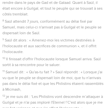
rendre dans le pays de Gad et de Galaad. Quant à Saül, il
était encore à Guilgal, et tout le peuple qui se trouvait à ses
côtés tremblait.
8
Saül attendit 7 jours, conformément au délai fixé par
Samuel, mais celui-ci n'arrivait pas à Guilgal et le peuple se
dispersait loin de Saül.
9
Saül dit alors : « Amenez-moi les victimes destinées à
l'holocauste et aux sacrifices de communion », et il offrit
l'holocauste.
10
Il finissait d'offrir l'holocauste lorsque Samuel arriva. Saül
sortit à sa rencontre pour le saluer.
11
Samuel dit : « Qu'as-tu fait ? » Saül répondit : « Lorsque j'ai
vu que le peuple se dispersait loin de moi, que tu n'arrivais
pas dans le délai fixé et que les Philistins étaient rassemblés
à Micmash,
12
je me suis dit : ‘Les Philistins vont descendre m’attaquer à
Guilgal et je n'ai pas imploré l'Eternel !’C'est alors que je me