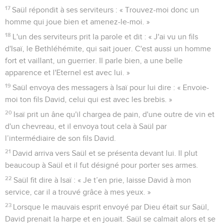
17
Saül répondit à ses serviteurs : « Trouvez-moi donc un
homme qui joue bien et amenez-le-moi. »
18
L'un des serviteurs prit la parole et dit : « J'ai vu un fils
d'Isaï, le Bethléhémite, qui sait jouer. C'est aussi un homme
fort et vaillant, un guerrier. Il parle bien, a une belle
apparence et l'Eternel est avec lui. »
19
Saül envoya des messagers à Isaï pour lui dire : « Envoie-
moi ton fils David, celui qui est avec les brebis. »
20
Isaï prit un âne qu'il chargea de pain, d'une outre de vin et
d'un chevreau, et il envoya tout cela à Saül par
l’intermédiaire de son fils David.
21
David arriva vers Saül et se présenta devant lui. Il plut
beaucoup à Saül et il fut désigné pour porter ses armes.
22
Saül fit dire à Isaï : « Je t’en prie, laisse David à mon
service, car il a trouvé grâce à mes yeux. »
23
Lorsque le mauvais esprit envoyé par Dieu était sur Saül,
David prenait la harpe et en jouait. Saül se calmait alors et se