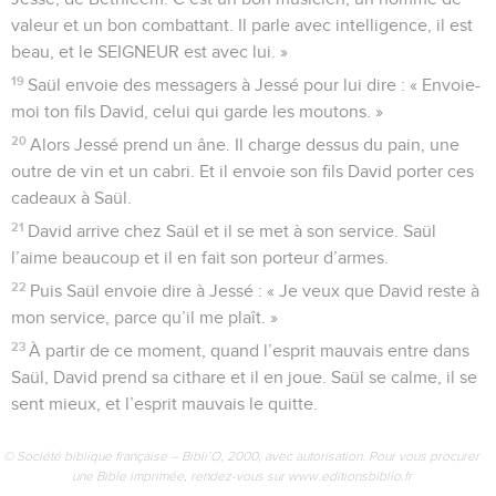
valeur et un bon combattant. Il parle avec intelligence, il est
beau, et le SEIGNEUR est avec lui. »
19
Saül envoie des messagers à Jessé pour lui dire : « Envoie-
moi ton fils David, celui qui garde les moutons. »
20
Alors Jessé prend un âne. Il charge dessus du pain, une
outre de vin et un cabri. Et il envoie son fils David porter ces
cadeaux à Saül.
21
David arrive chez Saül et il se met à son service. Saül
l’aime beaucoup et il en fait son porteur d’armes.
22
Puis Saül envoie dire à Jessé : « Je veux que David reste à
mon service, parce qu’il me plaît. »
23
À partir de ce moment, quand l’esprit mauvais entre dans
Saül, David prend sa cithare et il en joue. Saül se calme, il se
sent mieux, et l’esprit mauvais le quitte.
© Société biblique française – Bibli’O, 2000, avec autorisation. Pour vous procurer
une Bible imprimée, rendez-vous sur www.editionsbiblio.fr