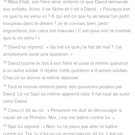
28
Mais Éliab, son frère aîné, entend ce que David demande
aux soldats. Alors, il se fâche et il dit à David : « Pourquoi est-
ce que tu es venu ici ? À qui est-ce que tu as laissé ton petit
troupeau dans le désert ? Je te connais bien, petit
orgueilleux, ton cœur est mauvais ! C’est pour voir le combat
que tu es venu ! »
29
David lui répond : « Qu’est-ce que j’ai fait de mal ? J’ai
simplement posé une question. »
30
David tourne le dos à son frère et pose la même question
à un autre soldat. Il répète cette question à d’autres soldats.
Chacun lui donne la même réponse.
31
Tout le monde entend parler des questions posées par
David. Le roi Saül lui-même apprend cela. Il fait tout de suite
venir David.
32
Celui-ci dit au roi : « Personne ne doit se décourager à
cause de ce Philistin. Moi, j’irai me battre contre lui. »
33
Saül lui répond : « Non, tu ne peux pas aller te battre
contre lui. Toi, tu n’es qu’un jeune garçon, et lui, c’est un