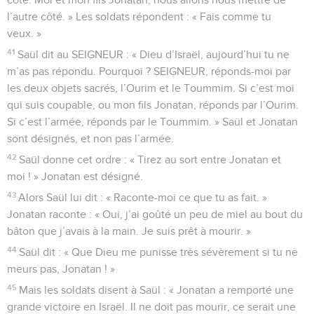
l’autre côté. » Les soldats répondent : « Fais comme tu
veux. »
41
Saül dit au SEIGNEUR : « Dieu d’Israël, aujourd’hui tu ne
m’as pas répondu. Pourquoi ? SEIGNEUR, réponds-moi par
les deux objets sacrés, l’Ourim et le Toummim. Si c’est moi
qui suis coupable, ou mon fils Jonatan, réponds par l’Ourim.
Si c’est l’armée, réponds par le Toummim. » Saül et Jonatan
sont désignés, et non pas l’armée.
42
Saül donne cet ordre : « Tirez au sort entre Jonatan et
moi ! » Jonatan est désigné.
43
Alors Saül lui dit : « Raconte-moi ce que tu as fait. »
Jonatan raconte : « Oui, j’ai goûté un peu de miel au bout du
bâton que j’avais à la main. Je suis prêt à mourir. »
44
Saül dit : « Que Dieu me punisse très sévèrement si tu ne
meurs pas, Jonatan ! »
45
Mais les soldats disent à Saül : « Jonatan a remporté une
grande victoire en Israël. Il ne doit pas mourir, ce serait une