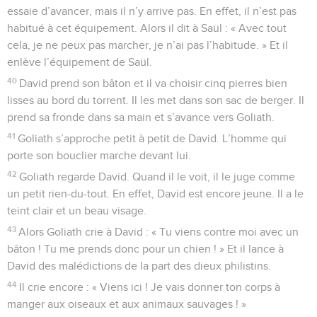
essaie d’avancer, mais il n’y arrive pas. En effet, il n’est pas
habitué à cet équipement. Alors il dit à Saül : « Avec tout
cela, je ne peux pas marcher, je n’ai pas l’habitude. » Et il
enlève l’équipement de Saül.
40
David prend son bâton et il va choisir cinq pierres bien
lisses au bord du torrent. Il les met dans son sac de berger. Il
prend sa fronde dans sa main et s’avance vers Goliath.
41
Goliath s’approche petit à petit de David. L’homme qui
porte son bouclier marche devant lui.
42
Goliath regarde David. Quand il le voit, il le juge comme
un petit rien-du-tout. En effet, David est encore jeune. Il a le
teint clair et un beau visage.
43
Alors Goliath crie à David : « Tu viens contre moi avec un
bâton ! Tu me prends donc pour un chien ! » Et il lance à
David des malédictions de la part des dieux philistins.
44
Il crie encore : « Viens ici ! Je vais donner ton corps à
manger aux oiseaux et aux animaux sauvages ! »