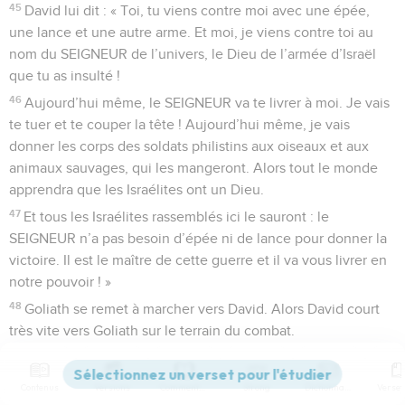
45
David lui dit : « Toi, tu viens contre moi avec une épée,
une lance et une autre arme. Et moi, je viens contre toi au
nom du SEIGNEUR de l’univers, le Dieu de l’armée d’Israël
que tu as insulté !
46
Aujourd’hui même, le SEIGNEUR va te livrer à moi. Je vais
te tuer et te couper la tête ! Aujourd’hui même, je vais
donner les corps des soldats philistins aux oiseaux et aux
animaux sauvages, qui les mangeront. Alors tout le monde
apprendra que les Israélites ont un Dieu.
47
Et tous les Israélites rassemblés ici le sauront : le
SEIGNEUR n’a pas besoin d’épée ni de lance pour donner la
victoire. Il est le maître de cette guerre et il va vous livrer en
notre pouvoir ! »
48
Goliath se remet à marcher vers David. Alors David court
très vite vers Goliath sur le terrain du combat.
49
Il prend une pierre dans son sac. Il la lance avec sa fronde,
et la pierre va frapper le front de Goliath. Elle s’enfonce dans
Contenus
Versions
Commentaires
Strong
Dictionnaire
son front, et Goliath tombe, le visage contre le sol.