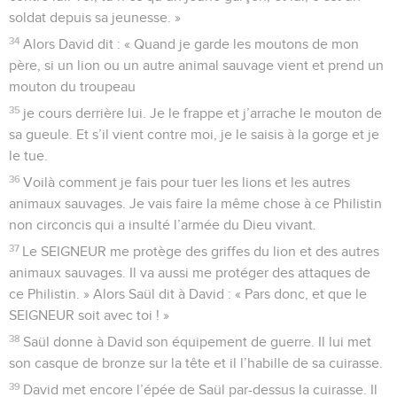
soldat depuis sa jeunesse. »
34
Alors David dit : « Quand je garde les moutons de mon
père, si un lion ou un autre animal sauvage vient et prend un
mouton du troupeau
35
je cours derrière lui. Je le frappe et j’arrache le mouton de
sa gueule. Et s’il vient contre moi, je le saisis à la gorge et je
le tue.
36
Voilà comment je fais pour tuer les lions et les autres
animaux sauvages. Je vais faire la même chose à ce Philistin
non circoncis qui a insulté l’armée du Dieu vivant.
37
Le SEIGNEUR me protège des griffes du lion et des autres
animaux sauvages. Il va aussi me protéger des attaques de
ce Philistin. » Alors Saül dit à David : « Pars donc, et que le
SEIGNEUR soit avec toi ! »
38
Saül donne à David son équipement de guerre. Il lui met
son casque de bronze sur la tête et il l’habille de sa cuirasse.
39
David met encore l’épée de Saül par-dessus la cuirasse. Il