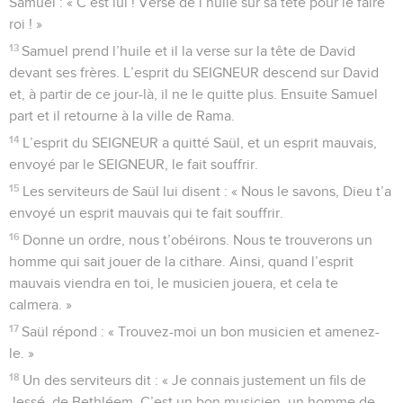
Samuel : « C’est lui ! Verse de l’huile sur sa tête pour le faire
roi ! »
13
Samuel prend l’huile et il la verse sur la tête de David
devant ses frères. L’esprit du SEIGNEUR descend sur David
et, à partir de ce jour-là, il ne le quitte plus. Ensuite Samuel
part et il retourne à la ville de Rama.
14
L’esprit du SEIGNEUR a quitté Saül, et un esprit mauvais,
envoyé par le SEIGNEUR, le fait souffrir.
15
Les serviteurs de Saül lui disent : « Nous le savons, Dieu t’a
envoyé un esprit mauvais qui te fait souffrir.
16
Donne un ordre, nous t’obéirons. Nous te trouverons un
homme qui sait jouer de la cithare. Ainsi, quand l’esprit
mauvais viendra en toi, le musicien jouera, et cela te
calmera. »
17
Saül répond : « Trouvez-moi un bon musicien et amenez-
le. »
18
Un des serviteurs dit : « Je connais justement un fils de
Jessé, de Bethléem. C’est un bon musicien, un homme de