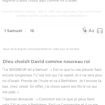
regrette d’avoir choisi Saül comme roi d’Israël.
© Société biblique française – Bibli’O, 2000, avec autorisation. Pour vous procurer
une Bible imprimée, rendez-vous sur www.editionsbiblio.fr
1 Samuel
16
Seuls les Évangiles sont disponibles en vidéo pour le moment.
Dieu choisit David comme nouveau roi
1
Le SEIGNEUR dit à Samuel : « Est-ce que tu vas pleurer Saül
encore longtemps ? C’est moi qui l’ai rejeté, et il ne sera plus
roi d’Israël. Prends de l’huile et va à Bethléem. Je t’envoie là-
bas, chez Jessé. En effet, j’ai choisi parmi ses fils le roi qui
me plaît. »
2
Samuel demande : « Comment est-ce que je peux faire
cela ? Si je vais à Bethléem, Saül va l’apprendre et il va me