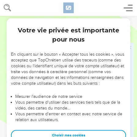
17
Un jour, une troupe spécialement entraînée pour détruire
sort du camp des Philistins. Elle se divise en trois équipes. La
Parole de Vie
première équipe va vers Ofra, dans la région de Choual.
Votre vie privée est importante
1 Samuel
13
18
La deuxième va vers Beth-Horon, la troisième va vers la
pour nous
frontière, qui passe au-dessus de la vallée des Hyènes, du
côté du désert.
En cliquant sur le bouton « Accepter tous les cookies », vous
19
À cette époque, il n’y a plus de forgeron dans tout le pays
acceptez que TopChrétien utilise des traceurs (comme des
d’Israël. En effet, les Philistins ne veulent pas que les
cookies ou l'identifiant unique de votre compte utilisateur) et
Hébreux se fabriquent des épées ou des lances.
traite vos données à caractère personnel (comme vos
données de navigation et les informations renseignées dans
20
Chaque Israélite doit donc aller chez un forgeron philistin
votre compte utilisateur) dans les buts suivants :
pour faire aiguiser son soc de charrue, sa houe, sa hache ou
sa bêche.
Mesurer l'audience de notre service
Vous permettre d'utiliser des services tiers tels que de la
21
Pour aiguiser tous ces outils, ou pour faire redresser un
vidéo, des cartes du monde…
aiguillon, il faut payer cher, presque une pièce d’argent.
Vous permettre d'entrer en contact avec notre service de
22
relation aux utilisateurs.
Le jour du combat, la troupe de Saül et de Jonatan n’a
donc pas d’épées ni de lances. Saül et son fils sont les seuls
à en avoir.
Choisir mes cookies