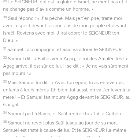
29
Le SEIGNEUR, qui est la gloire d’Israël, ne ment pas et il
ne change pas d’avis comme un homme. »
30
Saül répond : « J’ai péché. Mais je t’en prie, traite-moi
avec respect devant les anciens de mon peuple et devant
Israël. Reviens avec moi. J’irai adorer le SEIGNEUR ton
Dieu. »
31
Samuel l’accompagne, et Saül va adorer le SEIGNEUR.
32
Samuel dit : « Faites venir Agag, le roi des Amalécites ! »
Agag arrive, il est sûr de lui. Il se dit : « Je ne vais sûrement
pas mourir ! »
33
Mais Samuel lui dit : « Avec ton épée, tu as enlevé des
enfants à leurs mères. Eh bien, toi aussi, on va t’enlever à ta
mère ! » Et Samuel fait mourir Agag devant le SEIGNEUR, au
Guilgal.
34
Samuel part à Rama, et Saül rentre chez lui, à Guibéa.
35
Samuel ne revoit plus Saül jusqu’au jour de sa mort.
Samuel est triste à cause de lui. Et le SEIGNEUR lui-même