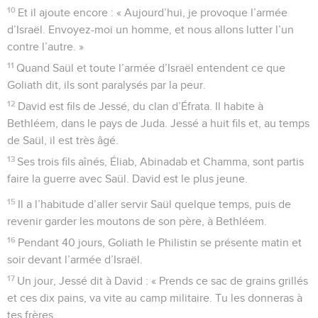
10
Et il ajoute encore : « Aujourd’hui, je provoque l’armée
d’Israël. Envoyez-moi un homme, et nous allons lutter l’un
contre l’autre. »
11
Quand Saül et toute l’armée d’Israël entendent ce que
Goliath dit, ils sont paralysés par la peur.
12
David est fils de Jessé, du clan d’Éfrata. Il habite à
Bethléem, dans le pays de Juda. Jessé a huit fils et, au temps
de Saül, il est très âgé.
13
Ses trois fils aînés, Éliab, Abinadab et Chamma, sont partis
faire la guerre avec Saül. David est le plus jeune.
15
Il a l’habitude d’aller servir Saül quelque temps, puis de
revenir garder les moutons de son père, à Bethléem.
16
Pendant 40 jours, Goliath le Philistin se présente matin et
soir devant l’armée d’Israël.
17
Un jour, Jessé dit à David : « Prends ce sac de grains grillés
et ces dix pains, va vite au camp militaire. Tu les donneras à
tes frères.