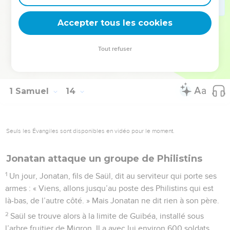
23
Un groupe de soldats philistins va se placer au passage de
Accepter tous les cookies
Mikmas.
© Société biblique française – Bibli’O, 2000, avec autorisation. Pour vous procurer
Tout refuser
une Bible imprimée, rendez-vous sur www.editionsbiblio.fr
1 Samuel
14
Seuls les Évangiles sont disponibles en vidéo pour le moment.
Jonatan attaque un groupe de Philistins
1
Un jour, Jonatan, fils de Saül, dit au serviteur qui porte ses
armes : « Viens, allons jusqu’au poste des Philistins qui est
là-bas, de l’autre côté. » Mais Jonatan ne dit rien à son père.
2
Saül se trouve alors à la limite de Guibéa, installé sous
l’arbre fruitier de Migron. Il a avec lui environ 600 soldats.