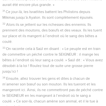
aurait été encore plus grande. »
31
Ce jour-là, les Israélites battent les Philistins depuis
Mikmas jusqu’à Ayalon. Ils sont complètement épuisés.
32
Alors ils se jettent sur les richesses des ennemis. Ils
prennent des moutons, des bœufs et des veaux. Ils les tuent
sur place et ils mangent à l’endroit où le sang des bêtes a
coulé.
33
On raconte cela à Saül en disant : « Le peuple est en train
de commettre un péché contre le SEIGNEUR : il mange les
bêtes à l’endroit où leur sang a coulé. » Saül dit : « Vous avez
désobéi à la loi ! Roulez tout de suite une grosse pierre
jusqu’ici !
34
Ensuite, allez trouver les gens et dites à chacun de
m’amener son bœuf ou son mouton. Ils les tueront et les
mangeront ici. Ainsi, ils ne commettront pas de péché contre
le SEIGNEUR en les mangeant à l’endroit où le sang a
coulé. » Ce soir-là, chacun amène son animal, et il le tue à