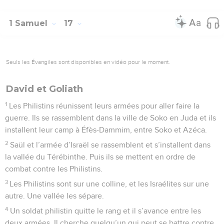
1 Samuel
17
Seuls les Évangiles sont disponibles en vidéo pour le moment.
David et Goliath
1
Les Philistins réunissent leurs armées pour aller faire la
guerre. Ils se rassemblent dans la ville de Soko en Juda et ils
installent leur camp à Éfès-Dammim, entre Soko et Azéca.
2
Saül et l’armée d’Israël se rassemblent et s’installent dans
la vallée du Térébinthe. Puis ils se mettent en ordre de
combat contre les Philistins.
3
Les Philistins sont sur une colline, et les Israélites sur une
autre. Une vallée les sépare.
4
Un soldat philistin quitte le rang et il s’avance entre les
deux armées. Il cherche quelqu’un qui peut se battre contre