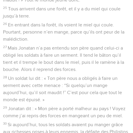
25
Tous arrivent dans une forêt, et il y a du miel qui coule
jusqu’à terre.
26
En entrant dans la forêt, ils voient le miel qui coule.
Pourtant, personne n’en mange, parce qu’ils ont peur de la
malédiction.
27
Mais Jonatan n’a pas entendu son père quand celui-ci a
obligé les soldats à faire un serment. Il tend le bâton qu’il
tient et il trempe le bout dans le miel, puis il le ramène à la
bouche. Alors il reprend des forces.
28
Un soldat lui dit : « Ton père nous a obligés à faire un
serment avec cette menace : “Si quelqu’un mange
aujourd’hui, qu’il soit maudit !” C’est pour cela que tout le
monde est épuisé. »
29
Jonatan dit : « Mon père a porté malheur au pays ! Voyez
comme j’ai repris des forces en mangeant un peu de miel.
30
Si aujourd’hui, tous les soldats avaient pu manger grâce
aux richesses prises à leurs ennemis, la défaite des Philistins