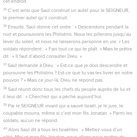
cet endroit.
35
C’est ainsi que Saül construit un autel pour le SEIGNEUR,
le premier autel qu’il construit.
36
Ensuite, Saül donne cet ordre : « Descendons pendant la
nuit et poursuivons les Philistins. Nous les pillerons jusqu’au
lever du soleil, et nous ne laisserons personne en vie. » Les
soldats répondent : « Fais tout ce qui te plaît. » Mais le prêtre
dit : « Il faut d’abord consulter Dieu. »
37
Saül demande à Dieu : « Est-ce que je dois descendre et
poursuivre les Philistins ? Est-ce que tu vas les livrer en notre
pouvoir ? » Mais ce jour-là, Dieu ne répond pas.
38
Saül réunit donc tous les chefs du peuple auprès de lui et
il leur dit : « Cherchez qui a péché aujourd’hui.
39
Par le SEIGNEUR vivant qui a sauvé Israël, je le jure, le
coupable mourra, même si c’est mon fils Jonatan. » Parmi les
soldats, aucun ne répond.
40
Alors Saül dit à tous les Israélites : « Mettez-vous d’un
côté. Moi et mon fils Jonatan, nous allons nous mettre de