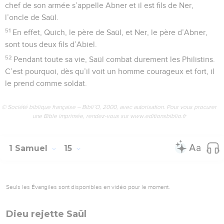
chef de son armée s’appelle Abner et il est fils de Ner,
l’oncle de Saül.
51
En effet, Quich, le père de Saül, et Ner, le père d’Abner,
sont tous deux fils d’Abiel.
52
Pendant toute sa vie, Saül combat durement les Philistins.
C’est pourquoi, dès qu’il voit un homme courageux et fort, il
le prend comme soldat.
© Société biblique française – Bibli’O, 2000, avec autorisation. Pour vous procurer
une Bible imprimée, rendez-vous sur www.editionsbiblio.fr
1 Samuel
15
Seuls les Évangiles sont disponibles en vidéo pour le moment.
Dieu rejette Saül