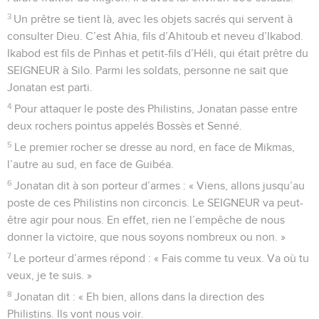
3
Un prêtre se tient là, avec les objets sacrés qui servent à
consulter Dieu. C’est Ahia, fils d’Ahitoub et neveu d’Ikabod.
Ikabod est fils de Pinhas et petit-fils d’Héli, qui était prêtre du
SEIGNEUR à Silo. Parmi les soldats, personne ne sait que
Jonatan est parti.
4
Pour attaquer le poste des Philistins, Jonatan passe entre
deux rochers pointus appelés Bossès et Senné.
5
Le premier rocher se dresse au nord, en face de Mikmas,
l’autre au sud, en face de Guibéa.
6
Jonatan dit à son porteur d’armes : « Viens, allons jusqu’au
poste de ces Philistins non circoncis. Le SEIGNEUR va peut-
être agir pour nous. En effet, rien ne l’empêche de nous
donner la victoire, que nous soyons nombreux ou non. »
7
Le porteur d’armes répond : « Fais comme tu veux. Va où tu
veux, je te suis. »
8
Jonatan dit : « Eh bien, allons dans la direction des
Philistins. Ils vont nous voir.