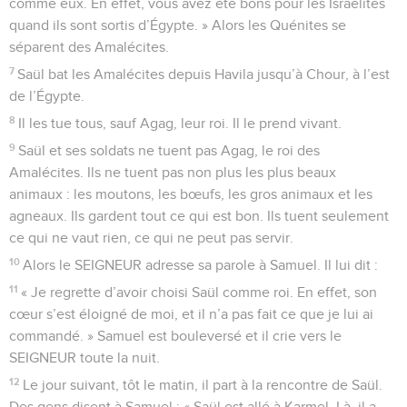
comme eux. En effet, vous avez été bons pour les Israélites
quand ils sont sortis d’Égypte. » Alors les Quénites se
séparent des Amalécites.
7
Saül bat les Amalécites depuis Havila jusqu’à Chour, à l’est
de l’Égypte.
8
Il les tue tous, sauf Agag, leur roi. Il le prend vivant.
9
Saül et ses soldats ne tuent pas Agag, le roi des
Amalécites. Ils ne tuent pas non plus les plus beaux
animaux : les moutons, les bœufs, les gros animaux et les
agneaux. Ils gardent tout ce qui est bon. Ils tuent seulement
ce qui ne vaut rien, ce qui ne peut pas servir.
10
Alors le SEIGNEUR adresse sa parole à Samuel. Il lui dit :
11
« Je regrette d’avoir choisi Saül comme roi. En effet, son
cœur s’est éloigné de moi, et il n’a pas fait ce que je lui ai
commandé. » Samuel est bouleversé et il crie vers le
SEIGNEUR toute la nuit.
12
Le jour suivant, tôt le matin, il part à la rencontre de Saül.
Des gens disent à Samuel : « Saül est allé à Karmel. Là, il a