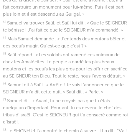
fait construire un monument pour lui-même. Puis il est parti
plus loin et il est descendu au Guilgal. »
13
Samuel va trouver Saül, et Saül lui dit : « Que le SEIGNEUR
te bénisse ! J’ai fait ce que le SEIGNEUR m’a commandé. »
14
Mais Samuel demande : « J’entends des moutons bêler et
des bœufs mugir. Qu’est-ce que c’est ? »
15
Saül répond : « Les soldats ont ramené ces animaux de
chez les Amalécites. Le peuple a gardé les plus beaux
moutons et les bœufs les plus gros pour les offrir en sacrifice
au SEIGNEUR ton Dieu. Tout le reste, nous l’avons détruit. »
16
Samuel dit à Saül : « Arrête ! Je vais t’annoncer ce que le
SEIGNEUR m’a dit cette nuit. » Saül dit : « Parle. »
17
Samuel dit : « Avant, tu ne croyais pas que tu étais
quelqu’un d’important. Pourtant, tu es devenu le chef des
tribus d’Israël. C’est le SEIGNEUR qui t’a consacré comme roi
d’Israël.
18
Le SEIGNEUR t’a montré le chemin à suivre. Il t’a dit : “Va !