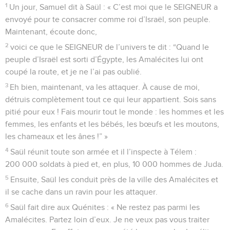
1
Un jour, Samuel dit à Saül : « C’est moi que le SEIGNEUR a
envoyé pour te consacrer comme roi d’Israël, son peuple.
Maintenant, écoute donc,
2
voici ce que le SEIGNEUR de l’univers te dit : “Quand le
peuple d’Israël est sorti d’Égypte, les Amalécites lui ont
coupé la route, et je ne l’ai pas oublié.
3
Eh bien, maintenant, va les attaquer. À cause de moi,
détruis complètement tout ce qui leur appartient. Sois sans
pitié pour eux ! Fais mourir tout le monde : les hommes et les
femmes, les enfants et les bébés, les bœufs et les moutons,
les chameaux et les ânes !” »
4
Saül réunit toute son armée et il l’inspecte à Télem :
200 000 soldats à pied et, en plus, 10 000 hommes de Juda.
5
Ensuite, Saül les conduit près de la ville des Amalécites et
il se cache dans un ravin pour les attaquer.
6
Saül fait dire aux Quénites : « Ne restez pas parmi les
Amalécites. Partez loin d’eux. Je ne veux pas vous traiter