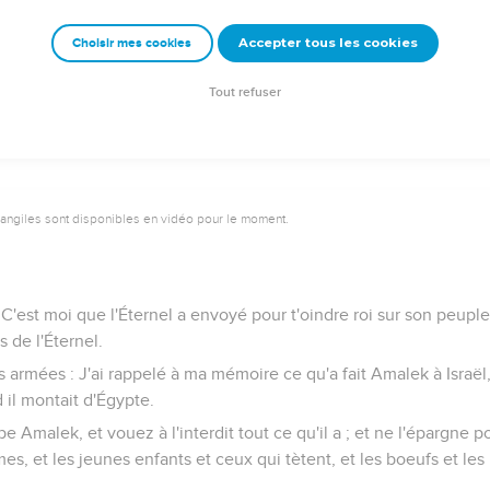
et Ner, père d'Abner, étaient fils d'Abiel.
Accepter tous les cookies
Choisir mes cookies
mps de Saül il y eut une guerre violente contre les Philistins ; et
quelque homme vaillant, il le prenait auprès de lui.
Tout refuser
vangiles sont disponibles en vidéo pour le moment.
 C'est moi que l'Éternel a envoyé pour t'oindre roi sur son peuple
 de l'Éternel.
des armées : J'ai rappelé à ma mémoire ce qu'a fait Amalek à Israë
 il montait d'Égypte.
e Amalek, et vouez à l'interdit tout ce qu'il a ; et ne l'épargne po
s, et les jeunes enfants et ceux qui tètent, et les boeufs et les