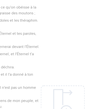
à ce qu'on obéisse à la
 graisse des moutons ;
idoles et les théraphim.
ternel et tes paroles,
rnerai devant l'Éternel.
rnel, et l'Éternel t'a
 déchira.
et il l'a donné à ton
r il n'est pas un homme
ciens de mon peuple, et
u.