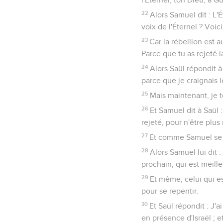
22
Alors Samuel dit : L'
voix de l'Éternel ? Voic
23
Car la rébellion est 
Parce que tu as rejeté la
24
Alors Saül répondit à
parce que je craignais le
25
Mais maintenant, je t
26
Et Samuel dit à Saül :
rejeté, pour n'être plus r
27
Et comme Samuel se to
28
Alors Samuel lui dit :
prochain, qui est meille
29
Et même, celui qui es
pour se repentir.
30
Et Saül répondit : J'
en présence d'Israël ; e