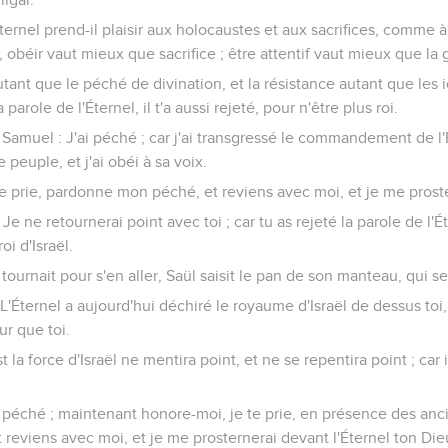
Éternel prend-il plaisir aux holocaustes et aux sacrifices, comme 
i, obéir vaut mieux que sacrifice ; être attentif vaut mieux que la
autant que le péché de divination, et la résistance autant que les 
 parole de l'Éternel, il t'a aussi rejeté, pour n'être plus roi.
 Samuel : J'ai péché ; car j'ai transgressé le commandement de l'É
 peuple, et j'ai obéi à sa voix.
e prie, pardonne mon péché, et reviens avec moi, et je me proste
 Je ne retournerai point avec toi ; car tu as rejeté la parole de l'Éte
oi d'Israël.
urnait pour s'en aller, Saül saisit le pan de son manteau, qui se
 L'Éternel a aujourd'hui déchiré le royaume d'Israël de dessus toi, 
ur que toi.
t la force d'Israël ne mentira point, et ne se repentira point ; ca
ai péché ; maintenant honore-moi, je te prie, en présence des an
t reviens avec moi, et je me prosternerai devant l'Éternel ton Die