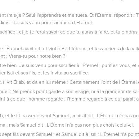
t irais-je ? Saül l'apprendra et me tuera. Et l'Éternel répondit 
ras : Je suis venu pour sacrifier à l'Éternel.
sacrifice ; et je te ferai savoir ce que tu auras à faire, et tu oindr
l'Éternel avait dit, et vint à Bethléhem ; et les anciens de la vil
ent : Viens-tu pour notre bien ?
otre bien. Je suis venu pour sacrifier à l'Éternel ; purifiez-vous, 
fier Isaï et ses fils, et les invita au sacrifice.
 il vit Éliab, et dit en lui même : Certainement l'oint de l'Éternel 
muel : Ne prends point garde à son visage, ni à la grandeur de sa tail
int à ce que l'homme regarde ; l'homme regarde à ce qui paraît au
, et le fit passer devant Samuel ; mais il dit : L'Éternel n'a pas no
ma ; mais Samuel dit : L'Éternel n'a pas non plus choisi celui-ci.
es sept fils devant Samuel ; et Samuel dit à Isaï : L'Éternel n'a poin