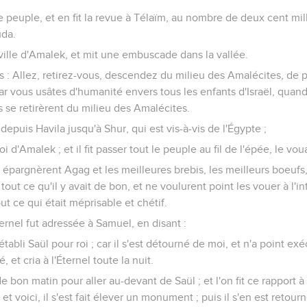
 peuple, et en fit la revue à Télaïm, au nombre de deux cent mi
uda.
a ville d'Amalek, et mit une embuscade dans la vallée.
s : Allez, retirez-vous, descendez du milieu des Amalécites, de 
r vous usâtes d'humanité envers tous les enfants d'Israël, quand
s se retirèrent du milieu des Amalécites.
depuis Havila jusqu'à Shur, qui est vis-à-vis de l'Égypte ;
roi d'Amalek ; et il fit passer tout le peuple au fil de l'épée, le voua
e épargnèrent Agag et les meilleures brebis, les meilleurs boeuf
tout ce qu'il y avait de bon, et ne voulurent point les vouer à l'int
out ce qui était méprisable et chétif.
ternel fut adressée à Samuel, en disant :
tabli Saül pour roi ; car il s'est détourné de moi, et n'a point ex
, et cria à l'Éternel toute la nuit.
 bon matin pour aller au-devant de Saül ; et l'on fit ce rapport à 
t voici, il s'est fait élever un monument ; puis il s'en est retourné