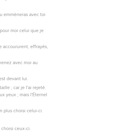
: Tu emmèneras avec toi
as pour moi celui que je
le accoururent, effrayés,
et venez avec moi au
est devant lui.
le ; car je l'ai rejeté.
x yeux ; mais l'Éternel
n plus choisi celui-ci.
t choisi ceux-ci.