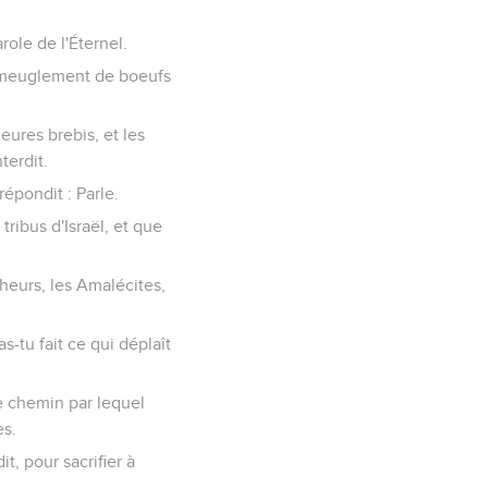
role de l'Éternel.
ce meuglement de boeufs
eures brebis, et les
terdit.
 répondit : Parle.
tribus d'Israël, et que
écheurs, les Amalécites,
as-tu fait ce qui déplaît
 le chemin par lequel
es.
t, pour sacrifier à