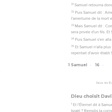
31
Samuel retourna donc, 
32
Puis Samuel dit : Am
l'amertume de la mort e
33
Mais Samuel dit : Co
sera privée d'un fils. E
34
Puis Samuel s'en alla
35
Et Samuel n'alla plus 
repentait d'avoir établi S
1 Samuel
16
Seuls les É
Dieu choisit Da
1
Et l'Éternel dit à Samu
Israël ? Remplis ta corn