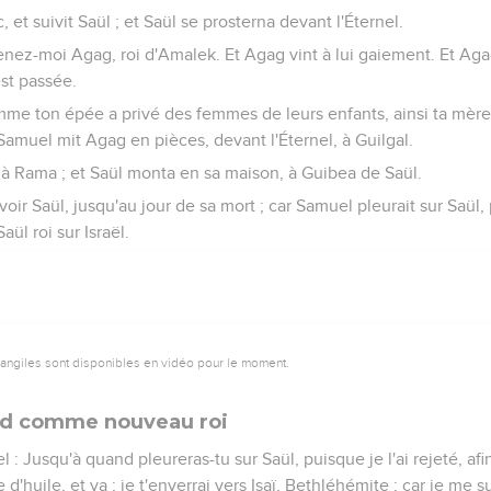
et suivit Saül ; et Saül se prosterna devant l'Éternel.
enez-moi Agag, roi d'Amalek. Et Agag vint à lui gaiement. Et Aga
st passée.
mme ton épée a privé des femmes de leurs enfants, ainsi ta mère
t Samuel mit Agag en pièces, devant l'Éternel, à Guilgal.
 à Rama ; et Saül monta en sa maison, à Guibea de Saül.
voir Saül, jusqu'au jour de sa mort ; car Samuel pleurait sur Saül,
aül roi sur Israël.
vangiles sont disponibles en vidéo pour le moment.
vid comme nouveau roi
el : Jusqu'à quand pleureras-tu sur Saül, puisque je l'ai rejeté, afi
e d'huile, et va ; je t'enverrai vers Isaï, Bethléhémite ; car je me 