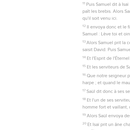
11
Puis Samuel dit à Isaï 
paît les brebis. Alors S
qu'il soit venu ici.
12
Il envoya donc et le f
Samuel : Lève toi et oins
13
Alors Samuel prit la co
saisit David. Puis Samue
14
Et l'Esprit de l'Éterne
15
Et les serviteurs de S
16
Que notre seigneur pa
harpe ; et quand le mauv
17
Saül dit donc à ses 
18
Et l'un de ses serviteu
homme fort et vaillant, 
19
Alors Saül envoya des 
20
Et Isaï prit un âne c