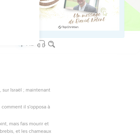
 dès que Saül voyait
, sur Israël ; maintenant
l, comment il s'opposa à
int, mais fais mourir et
 brebis, et les chameaux