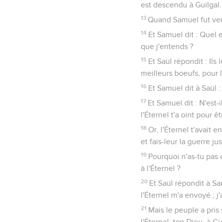
est descendu à Guilgal.
13
Quand Samuel fut venu 
14
Et Samuel dit : Quel 
que j'entends ?
15
Et Saül répondit : Il
meilleurs boeufs, pour le
16
Et Samuel dit à Saül : 
17
Et Samuel dit : N'est-i
l'Éternel t'a oint pour êt
18
Or, l'Éternel t'avait 
et fais-leur la guerre j
19
Pourquoi n'as-tu pas ob
à l'Éternel ?
20
Et Saül répondit à Sam
l'Éternel m'a envoyé ; j
21
Mais le peuple a pris 
l'Éternel, ton Dieu, à Gu