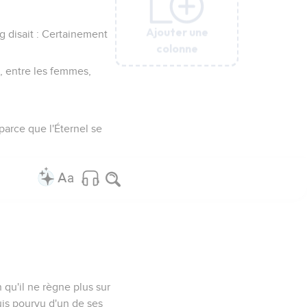
Ajouter une
Ajouter une
Ajouter une
Ajouter une
Ajouter une
Ajouter une
g disait : Certainement
colonne
colonne
colonne
colonne
colonne
colonne
, entre les femmes,
 parce que l'Éternel se
n qu'il ne règne plus sur
suis pourvu d'un de ses