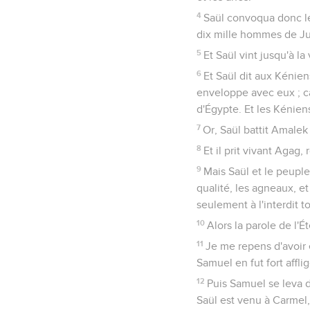
4
Saül convoqua donc le
dix mille hommes de J
5
Et Saül vint jusqu'à l
6
Et Saül dit aux Kénien
enveloppe avec eux ; ca
d'Égypte. Et les Kénien
7
Or, Saül battit Amalek 
8
Et il prit vivant Agag, 
9
Mais Saül et le peupl
qualité, les agneaux, et 
seulement à l'interdit t
10
Alors la parole de l'É
11
Je me repens d'avoir é
Samuel en fut fort affligé
12
Puis Samuel se leva de
Saül est venu à Carmel, e