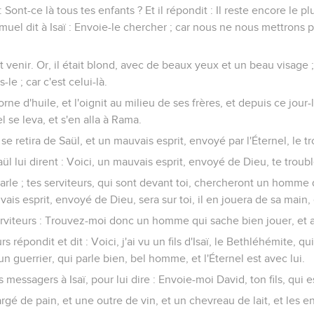
: Sont-ce là tous tes enfants ? Et il répondit : Il reste encore le plu
amuel dit à Isaï : Envoie-le chercher ; car nous ne nous mettrons p
it venir. Or, il était blond, avec de beaux yeux et un beau visage ; 
-le ; car c'est celui-là.
rne d'huile, et l'oignit au milieu de ses frères, et depuis ce jour-là
l se leva, et s'en alla à Rama.
l se retira de Saül, et un mauvais esprit, envoyé par l'Éternel, le tr
aül lui dirent : Voici, un mauvais esprit, envoyé de Dieu, te troubl
rle ; tes serviteurs, qui sont devant toi, chercheront un homme 
ais esprit, envoyé de Dieu, sera sur toi, il en jouera de sa main, 
serviteurs : Trouvez-moi donc un homme qui sache bien jouer, et
rs répondit et dit : Voici, j'ai vu un fils d'Isaï, le Bethléhémite, qui
un guerrier, qui parle bien, bel homme, et l'Éternel est avec lui.
messagers à Isaï, pour lui dire : Envoie-moi David, ton fils, qui e
hargé de pain, et une outre de vin, et un chevreau de lait, et les e