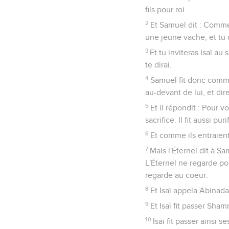
fils pour roi.
2
Et Samuel dit : Commen
une jeune vache, et tu di
3
Et tu inviteras Isaï au 
te dirai.
4
Samuel fit donc comme 
au-devant de lui, et dir
5
Et il répondit : Pour v
sacrifice. Il fit aussi puri
6
Et comme ils entraient,
7
Mais l'Éternel dit à Sa
L'Éternel ne regarde po
regarde au coeur.
8
Et Isaï appela Abinadab
9
Et Isaï fit passer Sham
10
Isaï fit passer ainsi s