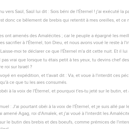
vers Saül, Saül lui dit : Sois béni de l'Éternel ! j'ai exécuté la pa
est donc ce bêlement de brebis qui retentit à mes oreilles, et 
s les ont amenés des Amalécites ; car le peuple a épargné les meill
s sacrifier à l'Éternel, ton Dieu, et nous avons voué le reste à l'in
Laisse-moi te déclarer ce que l'Éternel m'a dit cette nuit. Et il lui
l pas vrai que lorsque tu étais petit à tes yeux, tu devins chef des 
re roi sur Israël ?
envoyé en expédition, et t'avait dit : Va, et voue à l'interdit ces p
usqu'à ce que tu les aies consumés.
éi à la voix de l'Éternel, et pourquoi t'es-tu jeté sur le butin, et 
uel : J'ai pourtant obéi à la voix de l'Éternel, et je suis allé par
'ai amené Agag, roi d'Amalek, et j'ai voué à l'interdit les Amalécit
sur le butin des brebis et des boeufs, comme prémices de l'interdi
ilgal.