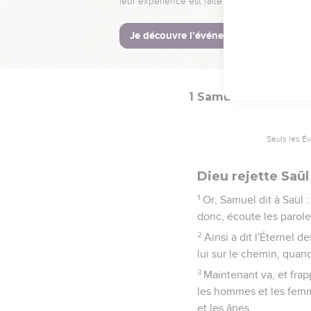
51
Et Kis, père de Saül, 
52
Et pendant tout le te
quelque homme fort, et 
1 Samuel
15
Seuls les É
Dieu rejette Saül
1
Or, Samuel dit à Saül :
donc, écoute les paroles
2
Ainsi a dit l'Éternel 
lui sur le chemin, quand
3
Maintenant va, et frapp
les hommes et les femme
et les ânes.