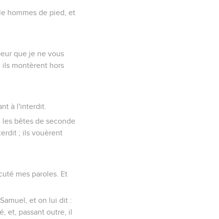
lle hommes de pied, et
peur que je ne vous
 ils montèrent hors
nt à l'interdit.
s, les bêtes de seconde
erdit ; ils vouèrent
écuté mes paroles. Et
Samuel, et on lui dit :
, et, passant outre, il