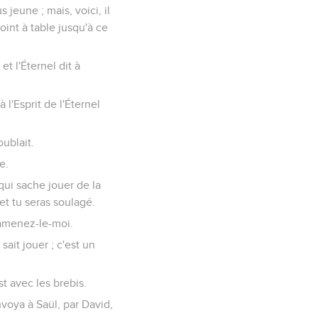
s jeune ; mais, voici, il
oint à table jusqu'à ce
et l'Éternel dit à
 l'Esprit de l'Éternel
oublait.
e.
qui sache jouer de la
et tu seras soulagé.
 amenez-le-moi.
 sait jouer ; c'est un
st avec les brebis.
nvoya à Saül, par David,