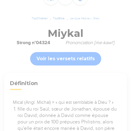
TopChrétien
TopBible
Lexique Hébreu / Grec
Miykal
Strong n°04324
Prononciation [me-kawl']
Voir les versets relatifs
Définition
Mical (Angl. Michal) = « qui est semblable à Dieu ? »
fille du roi Saül, sœur de Jonathan, épouse du
roi David; donnée à David comme épouse
pour un prix de 100 prépuces Philistins; alors
qu'elle était encore mariée à David, son père