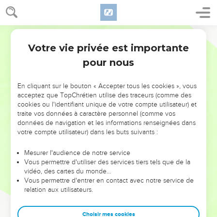
Votre vie privée est importante
pour nous
NE MANQUEZ PAS L’ÉVÉNEMENT
En cliquant sur le bouton « Accepter tous les cookies », vous
DE L’ANNÉE !
acceptez que TopChrétien utilise des traceurs (comme des
cookies ou l'identifiant unique de votre compte utilisateur) et
ET SI LEURS ERREURS POUVAIENT VOUS ÉVITER LES
traite vos données à caractère personnel (comme vos
VOTRES ?
données de navigation et les informations renseignées dans
votre compte utilisateur) dans les buts suivants :
On admire souvent les leaders pour leurs réussites, leur impact,
leur foi ou leur vision. Mais on voit moins les doutes, les erreurs
Mesurer l'audience de notre service
Vous permettre d'utiliser des services tiers tels que de la
et les saisons difficiles qu'ils ont traversés, alors même que ce
vidéo, des cartes du monde…
sont elles qui les ont façonnés.
Vous permettre d'entrer en contact avec notre service de
relation aux utilisateurs.
Dans cette conférence, leaders, entrepreneurs, et responsables
reviennent sur les erreurs marquantes de leur parcours et les
clés pour avancer avec plus de sagesse afin que leurs erreurs
Choisir mes cookies