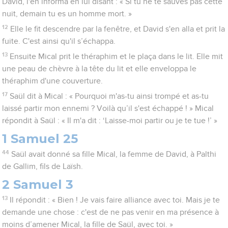
David, l'en informa en lui disant : « Si tu ne te sauves pas cette
nuit, demain tu es un homme mort. »
12
Elle le fit descendre par la fenêtre, et David s'en alla et prit la
fuite. C'est ainsi qu'il s’échappa.
13
Ensuite Mical prit le théraphim et le plaça dans le lit. Elle mit
une peau de chèvre à la tête du lit et elle enveloppa le
théraphim d'une couverture.
17
Saül dit à Mical : « Pourquoi m'as-tu ainsi trompé et as-tu
laissé partir mon ennemi ? Voilà qu’il s'est échappé ! » Mical
répondit à Saül : « Il m'a dit : ‘Laisse-moi partir ou je te tue !’ »
1 Samuel 25
44
Saül avait donné sa fille Mical, la femme de David, à Palthi
de Gallim, fils de Laïsh.
2 Samuel 3
13
Il répondit : « Bien ! Je vais faire alliance avec toi. Mais je te
demande une chose : c'est de ne pas venir en ma présence à
moins d’amener Mical, la fille de Saül, avec toi. »