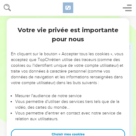
טָעֹ֨ם טָעַ֜מְתִּי בִּקְצֵ֨ה הַמַּטֶּ֧ה אֲשֶׁר־בְּיָדִ֛י מְעַ֥ט דְּבַ֖שׁ הִנְנִ֥י אָמֽוּת׃
44
וַיֹּ֣אמֶר שָׁא֔וּל כֹּֽה־יַעֲשֶׂ֥ה אֱלֹהִ֖ים וְכֹ֣ה יוֹסִ֑ף כִּֽי־מ֥וֹת תָּמ֖וּת יוֹנָתָֽן׃
45
וַיֹּ֨אמֶר הָעָ֜ם אֶל־שָׁא֗וּל הֲ‍ֽיוֹנָתָ֤ן ׀ יָמוּת֙ אֲשֶׁ֣ר עָ֠שָׂה הַיְשׁוּעָ֨ה הַגְּדוֹלָ֣ה
Hébreu / Grec - Texte original
הַזֹּאת֮ בְּיִשְׂרָאֵל֒ חָלִ֗ילָה חַי־יְהוָה֙ אִם־יִפֹּ֞ל מִשַּׂעֲרַ֤ת רֹאשׁוֹ֙ אַ֔רְצָה
Votre vie privée est importante
1 Samuel
14
כִּֽי־עִם־אֱלֹהִ֥ים עָשָׂ֖ה הַיּ֣וֹם הַזֶּ֑ה וַיִּפְדּ֥וּ הָעָ֛ם אֶת־יוֹנָתָ֖ן וְלֹא־מֵֽת׃
pour nous
46
וַיַּ֣עַל שָׁא֔וּל מֵאַחֲרֵ֖י פְּלִשְׁתִּ֑ים וּפְלִשְׁתִּ֖ים הָלְכ֥וּ לִמְקוֹמָֽם׃
En cliquant sur le bouton « Accepter tous les cookies », vous
Les victoires de Saül. Sa famille
acceptez que TopChrétien utilise des traceurs (comme des
cookies ou l'identifiant unique de votre compte utilisateur) et
47
וְשָׁא֛וּל לָכַ֥ד הַמְּלוּכָ֖ה עַל־יִשְׂרָאֵ֑ל וַיִּלָּ֣חֶם סָבִ֣יב ׀ בְּֽכָל־אֹיְבָ֡יו בְּמוֹאָ֣ב
traite vos données à caractère personnel (comme vos
׀ וּבִבְנֵי־עַמּ֨וֹן וּבֶאֱד֜וֹם וּבְמַלְכֵ֤י צוֹבָה֙ וּבַפְּלִשְׁתִּ֔ים וּבְכֹ֥ל אֲשֶׁר־יִפְנֶ֖ה
données de navigation et les informations renseignées dans
votre compte utilisateur) dans les buts suivants :
יַרְשִֽׁיעַ׃
48
וַיַּ֣עַשׂ חַ֔יִל וַיַּ֖ךְ אֶת־עֲמָלֵ֑ק וַיַּצֵּ֥ל אֶת־יִשְׂרָאֵ֖ל מִיַּ֥ד שֹׁסֵֽהוּ׃
Mesurer l'audience de notre service
49
וַיִּֽהְיוּ֙ בְּנֵ֣י שָׁא֔וּל יוֹנָתָ֥ן וְיִשְׁוִ֖י וּמַלְכִּי־שׁ֑וּעַ וְשֵׁם֙ שְׁתֵּ֣י בְנֹתָ֔יו שֵׁ֤ם הַבְּכִירָה֙
Vous permettre d'utiliser des services tiers tels que de la
vidéo, des cartes du monde…
מֵרַ֔ב וְשֵׁ֥ם הַקְּטַנָּ֖ה מִיכַֽל׃
Vous permettre d'entrer en contact avec notre service de
50
וְשֵׁם֙ אֵ֣שֶׁת שָׁא֔וּל אֲחִינֹ֖עַם בַּת־אֲחִימָ֑עַץ וְשֵׁ֤ם שַׂר־צְבָאוֹ֙ אֲבִינֵ֔ר
relation aux utilisateurs.
בֶּן־נֵ֖ר דּ֥וֹד שָׁאֽוּל׃
51
וְקִ֧ישׁ אֲבִֽי־שָׁא֛וּל וְנֵ֥ר אֲבִֽי־אַבְנֵ֖ר בֶּן־אֲבִיאֵֽל׃
Choisir mes cookies