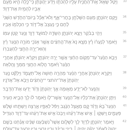
33
וַיָּ֨טֶל שָׁא֧וּל אֶֽת־הַחֲנִ֛ית עָלָ֖יו לְהַכֹּת֑וֹ וַיֵּ֙דַע֙ יְה֣וֹנָתָ֔ן כִּֽי־כָ֥לָה הִ֛יא מֵעִ֥ם
אָבִ֖יו לְהָמִ֥ית אֶת־דָּוִֽד׃
34
וַיָּ֧קָם יְהוֹנָתָ֛ן מֵעִ֥ם הַשֻּׁלְחָ֖ן בָּחֳרִי־אָ֑ף וְלֹא־אָכַ֞ל בְּיוֹם־הַחֹ֤דֶשׁ הַשֵּׁנִי֙
לֶ֔חֶם כִּ֤י נֶעְצַב֙ אֶל־דָּוִ֔ד כִּ֥י הִכְלִמ֖וֹ אָבִֽיו׃
35
וַיְהִ֣י בַבֹּ֔קֶר וַיֵּצֵ֧א יְהוֹנָתָ֛ן הַשָּׂדֶ֖ה לְמוֹעֵ֣ד דָּוִ֑ד וְנַ֥עַר קָטֹ֖ן עִמּֽוֹ׃
36
וַיֹּ֣אמֶר לְנַעֲר֔וֹ רֻ֗ץ מְצָ֥א נָא֙ אֶת־הַ֣חִצִּ֔ים אֲשֶׁ֥ר אָנֹכִ֖י מוֹרֶ֑ה הַנַּ֣עַר רָ֔ץ
וְהֽוּא־יָרָ֥ה הַחֵ֖צִי לְהַעֲבִרֽוֹ׃
37
וַיָּבֹ֤א הַנַּ֙עַר֙ עַד־מְק֣וֹם הַחֵ֔צִי אֲשֶׁ֥ר יָרָ֖ה יְהוֹנָתָ֑ן וַיִּקְרָ֨א יְהוֹנָתָ֜ן אַחֲרֵ֤י
הַנַּ֙עַר֙ וַיֹּ֔אמֶר הֲל֥וֹא הַחֵ֖צִי מִמְּךָ֥ וָהָֽלְאָה׃
38
וַיִּקְרָ֤א יְהֽוֹנָתָן֙ אַחֲרֵ֣י הַנַּ֔עַר מְהֵרָ֥ה ח֖וּשָׁה אַֽל־תַּעֲמֹ֑ד וַיְלַקֵּ֞ט נַ֤עַר
יְהֽוֹנָתָן֙ אֶת־*החצי **הַ֣חִצִּ֔ים וַיָּבֹ֖א אֶל־אֲדֹנָֽיו׃
39
וְהַנַּ֖עַר לֹֽא־יָדַ֣ע מְא֑וּמָה אַ֤ךְ יְהֽוֹנָתָן֙ וְדָוִ֔ד יָדְע֖וּ אֶת־הַדָּבָֽר׃
40
וַיִּתֵּ֤ן יְהֽוֹנָתָן֙ אֶת־כֵּלָ֔יו אֶל־הַנַּ֖עַר אֲשֶׁר־ל֑וֹ וַיֹּ֣אמֶר ל֔וֹ לֵ֖ךְ הָבֵ֥יא הָעִֽיר׃
41
הַנַּעַר֮ בָּא֒ וְדָוִ֗ד קָ֚ם מֵאֵ֣צֶל הַנֶּ֔גֶב וַיִּפֹּ֨ל לְאַפָּ֥יו אַ֛רְצָה וַיִּשְׁתַּ֖חוּ שָׁלֹ֣שׁ
פְּעָמִ֑ים וַֽיִּשְּׁק֣וּ ׀ אִ֣ישׁ אֶת־רֵעֵ֗הוּ וַיִּבְכּוּ֙ אִ֣ישׁ אֶת־רֵעֵ֔הוּ עַד־דָּוִ֖ד הִגְדִּֽיל׃
42
וַיֹּ֧אמֶר יְהוֹנָתָ֛ן לְדָוִ֖ד לֵ֣ךְ לְשָׁל֑וֹם אֲשֶׁר֩ נִשְׁבַּ֨עְנוּ שְׁנֵ֜ינוּ אֲנַ֗חְנוּ בְּשֵׁ֤ם
יְהוָה֙ לֵאמֹ֔ר יְהוָ֞ה יִֽהְיֶ֣ה ׀ בֵּינִ֣י וּבֵינֶ֗ךָ וּבֵ֥ין זַרְעִ֛י וּבֵ֥ין זַרְעֲךָ֖ עַד־עוֹלָֽם׃