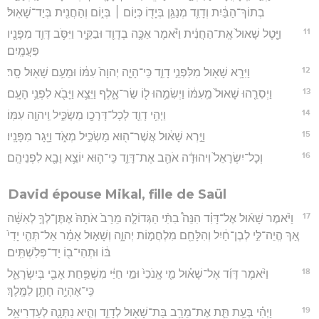
בְתוֹךְ־הַבַּ֔יִת וְדָוִ֛ד מְנַגֵּ֥ן בְּיָד֖וֹ כְּי֣וֹם ׀ בְּי֑וֹם וְהַחֲנִ֖ית בְּיַד־שָׁאֽוּל׃
11
וַיָּ֤טֶל שָׁאוּל֙ אֶֽת־הַחֲנִ֔ית וַיֹּ֕אמֶר אַכֶּ֥ה בְדָוִ֖ד וּבַקִּ֑יר וַיִּסֹּ֥ב דָּוִ֛ד מִפָּנָ֖יו
פַּעֲמָֽיִם׃
12
וַיִּרָ֥א שָׁא֖וּל מִלִּפְנֵ֣י דָוִ֑ד כִּֽי־הָיָ֤ה יְהוָה֙ עִמּ֔וֹ וּמֵעִ֥ם שָׁא֖וּל סָֽר׃
13
וַיְסִרֵ֤הוּ שָׁאוּל֙ מֵֽעִמּ֔וֹ וַיְשִׂמֵ֥הוּ ל֖וֹ שַׂר־אָ֑לֶף וַיֵּצֵ֥א וַיָּבֹ֖א לִפְנֵ֥י הָעָֽם׃
14
וַיְהִ֥י דָוִ֛ד לְכָל־דָּרְכָ֖ו מַשְׂכִּ֑יל וַֽיהוָ֖ה עִמּֽוֹ׃
15
וַיַּ֣רְא שָׁא֔וּל אֲשֶׁר־ה֖וּא מַשְׂכִּ֣יל מְאֹ֑ד וַיָּ֖גָר מִפָּנָֽיו׃
16
וְכָל־יִשְׂרָאֵל֙ וִיהוּדָ֔ה אֹהֵ֖ב אֶת־דָּוִ֑ד כִּֽי־ה֛וּא יוֹצֵ֥א וָבָ֖א לִפְנֵיהֶֽם׃
David épouse Mikal, fille de Saül
17
וַיֹּ֨אמֶר שָׁא֜וּל אֶל־דָּוִ֗ד הִנֵּה֩ בִתִּ֨י הַגְּדוֹלָ֤ה מֵרַב֙ אֹתָהּ֙ אֶתֶּן־לְךָ֣ לְאִשָּׁ֔ה
אַ֚ךְ הֱיֵה־לִּ֣י לְבֶן־חַ֔יִל וְהִלָּחֵ֖ם מִלְחֲמ֣וֹת יְהוָ֑ה וְשָׁא֣וּל אָמַ֗ר אַל־תְּהִ֤י יָדִי֙
בּ֔וֹ וּתְהִי־ב֖וֹ יַד־פְּלִשְׁתִּֽים׃
18
וַיֹּ֨אמֶר דָּוִ֜ד אֶל־שָׁא֗וּל מִ֤י אָֽנֹכִי֙ וּמִ֣י חַיַּ֔י מִשְׁפַּ֥חַת אָבִ֖י בְּיִשְׂרָאֵ֑ל
כִּֽי־אֶהְיֶ֥ה חָתָ֖ן לַמֶּֽלֶךְ׃
19
וַיְהִ֗י בְּעֵ֥ת תֵּ֛ת אֶת־מֵרַ֥ב בַּת־שָׁא֖וּל לְדָוִ֑ד וְהִ֧יא נִתְּנָ֛ה לְעַדְרִיאֵ֥ל