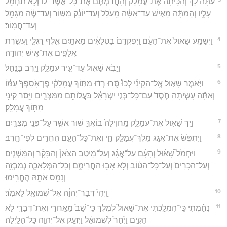
עַתָּה֩ לֵ֨ךְ וְהִכִּֽיתָ֜ה אֶת־עֲמָלֵ֗ק וְהַֽחֲרַמְתֶּם֙ אֶת־כָּל־אֲשֶׁר־ל֔וֹ וְלֹ֥א תַחְמֹ֖ל
עָלָ֑יו וְהֵמַתָּ֞ה מֵאִ֣ישׁ עַד־אִשָּׁ֗ה מֵֽעֹלֵל֙ וְעַד־יוֹנֵ֔ק מִשּׁ֣וֹר וְעַד־שֶׂ֔ה מִגָּמָ֖ל
וְעַד־חֲמֽוֹר׃
4
וַיְשַׁמַּ֤ע שָׁאוּל֙ אֶת־הָעָ֔ם וַֽיִּפְקְדֵם֙ בַּטְּלָאִ֔ים מָאתַ֥יִם אֶ֖לֶף רַגְלִ֑י וַעֲשֶׂ֥רֶת
אֲלָפִ֖ים אֶת־אִ֥ישׁ יְהוּדָֽה׃
5
וַיָּבֹ֥א שָׁא֖וּל עַד־עִ֣יר עֲמָלֵ֑ק וַיָּ֖רֶב בַּנָּֽחַל׃
6
וַיֹּ֣אמֶר שָׁא֣וּל אֶֽל־הַקֵּינִ֡י לְכוּ֩ סֻּ֨רוּ רְד֜וּ מִתּ֣וֹךְ עֲמָלֵקִ֗י פֶּן־אֹֽסִפְךָ֙ עִמּ֔וֹ
וְאַתָּ֞ה עָשִׂ֤יתָה חֶ֙סֶד֙ עִם־כָּל־בְּנֵ֣י יִשְׂרָאֵ֔ל בַּעֲלוֹתָ֖ם מִמִּצְרָ֑יִם וַיָּ֥סַר קֵינִ֖י
מִתּ֥וֹךְ עֲמָלֵֽק׃
7
וַיַּ֥ךְ שָׁא֖וּל אֶת־עֲמָלֵ֑ק מֵֽחֲוִילָה֙ בּוֹאֲךָ֣ שׁ֔וּר אֲשֶׁ֖ר עַל־פְּנֵ֥י מִצְרָֽיִם׃
8
וַיִּתְפֹּ֛שׂ אֶת־אֲגַ֥ג מֶֽלֶךְ־עֲמָלֵ֖ק חָ֑י וְאֶת־כָּל־הָעָ֖ם הֶחֱרִ֥ים לְפִי־חָֽרֶב׃
9
וַיַּחְמֹל֩ שָׁא֨וּל וְהָעָ֜ם עַל־אֲגָ֗ג וְעַל־מֵיטַ֣ב הַצֹּאן֩ וְהַבָּקָ֨ר וְהַמִּשְׁנִ֤ים
וְעַל־הַכָּרִים֙ וְעַל־כָּל־הַטּ֔וֹב וְלֹ֥א אָב֖וּ הַחֲרִימָ֑ם וְכָל־הַמְּלָאכָ֛ה נְמִבְזָ֥ה
וְנָמֵ֖ס אֹתָ֥הּ הֶחֱרִֽימוּ׃
10
וַֽיְהִי֙ דְּבַר־יְהוָ֔ה אֶל־שְׁמוּאֵ֖ל לֵאמֹֽר׃
11
נִחַ֗מְתִּי כִּֽי־הִמְלַ֤כְתִּי אֶת־שָׁאוּל֙ לְמֶ֔לֶךְ כִּֽי־שָׁב֙ מֵאַֽחֲרַ֔י וְאֶת־דְּבָרַ֖י לֹ֣א
הֵקִ֑ים וַיִּ֙חַר֙ לִשְׁמוּאֵ֔ל וַיִּזְעַ֥ק אֶל־יְהוָ֖ה כָּל־הַלָּֽיְלָה׃