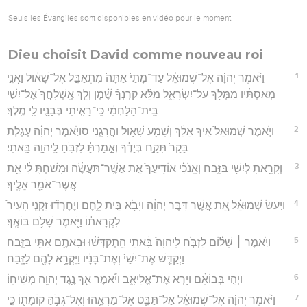
Seuls les Évangiles sont disponibles en vidéo pour le moment.
Dieu choisit David comme nouveau roi
1
וַיֹּ֨אמֶר יְהוָ֜ה אֶל־שְׁמוּאֵ֗ל עַד־מָתַי֙ אַתָּה֙ מִתְאַבֵּ֣ל אֶל־שָׁא֔וּל וַאֲנִ֣י
מְאַסְתִּ֔יו מִמְּלֹ֖ךְ עַל־יִשְׂרָאֵ֑ל מַלֵּ֨א קַרְנְךָ֜ שֶׁ֗מֶן וְלֵ֤ךְ אֶֽשְׁלָחֲךָ֙ אֶל־יִשַׁ֣י
בֵּֽית־הַלַּחְמִ֔י כִּֽי־רָאִ֧יתִי בְּבָנָ֛יו לִ֖י מֶֽלֶךְ׃
2
וַיֹּ֤אמֶר שְׁמוּאֵל֙ אֵ֣יךְ אֵלֵ֔ךְ וְשָׁמַ֥ע שָׁא֖וּל וַהֲרָגָ֑נִי סוַיֹּ֣אמֶר יְהוָ֗ה עֶגְלַ֤ת
בָּקָר֙ תִּקַּ֣ח בְּיָדֶ֔ךָ וְאָ֣מַרְתָּ֔ לִזְבֹּ֥חַ לַֽיהוָ֖ה בָּֽאתִי׃
3
וְקָרָ֥אתָ לְיִשַׁ֖י בַּזָּ֑בַח וְאָֽנֹכִ֗י אוֹדִֽיעֲךָ֙ אֵ֣ת אֲשֶֽׁר־תַּעֲשֶׂ֔ה וּמָשַׁחְתָּ֣ לִ֔י אֵ֥ת
אֲשֶׁר־אֹמַ֖ר אֵלֶֽיךָ׃
4
וַיַּ֣עַשׂ שְׁמוּאֵ֗ל אֵ֚ת אֲשֶׁ֣ר דִּבֶּ֣ר יְהוָ֔ה וַיָּבֹ֖א בֵּ֣ית לָ֑חֶם וַיֶּחֶרְד֞וּ זִקְנֵ֤י הָעִיר֙
לִקְרָאת֔וֹ וַיֹּ֖אמֶר שָׁלֹ֥ם בּוֹאֶֽךָ׃
5
וַיֹּ֣אמֶר ׀ שָׁל֗וֹם לִזְבֹּ֤חַ לַֽיהוָה֙ בָּ֔אתִי הִֽתְקַדְּשׁ֔וּ וּבָאתֶ֥ם אִתִּ֖י בַּזָּ֑בַח
וַיְקַדֵּ֤שׁ אֶת־יִשַׁי֙ וְאֶת־בָּנָ֔יו וַיִּקְרָ֥א לָהֶ֖ם לַזָּֽבַח׃
6
וַיְהִ֣י בְּבוֹאָ֔ם וַיַּ֖רְא אֶת־אֱלִיאָ֑ב וַיֹּ֕אמֶר אַ֛ךְ נֶ֥גֶד יְהוָ֖ה מְשִׁיחֽוֹ׃
7
וַיֹּ֨אמֶר יְהוָ֜ה אֶל־שְׁמוּאֵ֗ל אַל־תַּבֵּ֧ט אֶל־מַרְאֵ֛הוּ וְאֶל־גְּבֹ֥הַּ קוֹמָת֖וֹ כִּ֣י