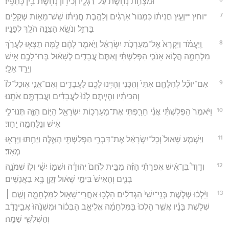
וּמִצְחַ֥ת נְחֹ֖שֶׁת עַל־רַגְלָ֑יו וְכִיד֥וֹן נְחֹ֖שֶׁת בֵּ֥ין כְּתֵפָֽיו׃
7
*וחץ **וְעֵ֣ץ חֲנִית֗וֹ כִּמְנוֹר֙ אֹֽרְגִ֔ים וְלַהֶ֣בֶת חֲנִית֔וֹ שֵׁשׁ־מֵא֥וֹת שְׁקָלִ֖ים
בַּרְזֶ֑ל וְנֹשֵׂ֥א הַצִּנָּ֖ה הֹלֵ֥ךְ לְפָנָֽיו׃
8
וַֽיַּעֲמֹ֗ד וַיִּקְרָא֙ אֶל־מַעַרְכֹ֣ת יִשְׂרָאֵ֔ל וַיֹּ֣אמֶר לָהֶ֔ם לָ֥מָּה תֵצְא֖וּ לַעֲרֹ֣ךְ
מִלְחָמָ֑ה הֲל֧וֹא אָנֹכִ֣י הַפְּלִשְׁתִּ֗י וְאַתֶּם֙ עֲבָדִ֣ים לְשָׁא֔וּל בְּרוּ־לָכֶ֥ם אִ֖ישׁ
וְיֵרֵ֥ד אֵלָֽי׃
9
אִם־יוּכַ֞ל לְהִלָּחֵ֤ם אִתִּי֙ וְהִכָּ֔נִי וְהָיִ֥ינוּ לָכֶ֖ם לַעֲבָדִ֑ים וְאִם־אֲנִ֤י אֽוּכַל־לוֹ֙
וְהִכִּיתִ֔יו וִהְיִ֤יתֶם לָ֙נוּ֙ לַעֲבָדִ֔ים וַעֲבַדְתֶּ֖ם אֹתָֽנוּ׃
10
וַיֹּ֙אמֶר֙ הַפְּלִשְׁתִּ֔י אֲנִ֗י חֵרַ֛פְתִּי אֶת־מַעַרְכ֥וֹת יִשְׂרָאֵ֖ל הַיּ֣וֹם הַזֶּ֑ה תְּנוּ־לִ֣י
אִ֔ישׁ וְנִֽלָּחֲמָ֖ה יָֽחַד׃
11
וַיִּשְׁמַ֤ע שָׁאוּל֙ וְכָל־יִשְׂרָאֵ֔ל אֶת־דִּבְרֵ֥י הַפְּלִשְׁתִּ֖י הָאֵ֑לֶּה וַיֵּחַ֥תּוּ וַיִּֽרְא֖וּ
מְאֹֽד׃
12
וְדָוִד֩ בֶּן־אִ֨ישׁ אֶפְרָתִ֜י הַזֶּ֗ה מִבֵּ֥ית לֶ֙חֶם֙ יְהוּדָ֔ה וּשְׁמ֣וֹ יִשַׁ֔י וְל֖וֹ שְׁמֹנָ֣ה
בָנִ֑ים וְהָאִישׁ֙ בִּימֵ֣י שָׁא֔וּל זָקֵ֖ן בָּ֥א בַאֲנָשִֽׁים׃
13
וַיֵּ֨לְכ֜וּ שְׁלֹ֤שֶׁת בְּנֵֽי־יִשַׁי֙ הַגְּדֹלִ֔ים הָלְכ֥וּ אַחֲרֵי־שָׁא֖וּל לַמִּלְחָמָ֑ה וְשֵׁ֣ם ׀
שְׁלֹ֣שֶׁת בָּנָ֗יו אֲשֶׁ֤ר הָלְכוּ֙ בַּמִּלְחָמָ֔ה אֱלִיאָ֣ב הַבְּכ֗וֹר וּמִשְׁנֵ֙הוּ֙ אֲבִ֣ינָדָ֔ב
וְהַשְּׁלִשִׁ֖י שַׁמָּֽה׃