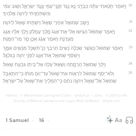
30
וַיֹּ֣אמֶר חָטָ֔אתִי עַתָּ֗ה כַּבְּדֵ֥נִי נָ֛א נֶ֥גֶד זִקְנֵֽי־עַמִּ֖י וְנֶ֣גֶד יִשְׂרָאֵ֑ל וְשׁ֣וּב עִמִּ֔י
וְהִֽשְׁתַּחֲוֵ֖יתִי לַֽיהוָ֥ה אֱלֹהֶֽיךָ׃
31
וַיָּ֥שָׁב שְׁמוּאֵ֖ל אַחֲרֵ֣י שָׁא֑וּל וַיִּשְׁתַּ֥חוּ שָׁא֖וּל לַֽיהוָֽה׃
32
וַיֹּ֣אמֶר שְׁמוּאֵ֗ל הַגִּ֤ישׁוּ אֵלַי֙ אֶת־אֲגַג֙ מֶ֣לֶךְ עֲמָלֵ֔ק וַיֵּ֣לֶךְ אֵלָ֔יו אֲגַ֖ג
מַעֲדַנֹּ֑ת וַיֹּ֣אמֶר אֲגָ֔ג אָכֵ֖ן סָ֥ר מַר־הַמָּֽוֶת׃
33
וַיֹּ֣אמֶר שְׁמוּאֵ֔ל כַּאֲשֶׁ֨ר שִׁכְּלָ֤ה נָשִׁים֙ חַרְבֶּ֔ךָ כֵּן־תִּשְׁכַּ֥ל מִנָּשִׁ֖ים אִמֶּ֑ךָ
וַיְשַׁסֵּ֨ף שְׁמוּאֵ֧ל אֶת־אֲגָ֛ג לִפְנֵ֥י יְהוָ֖ה בַּגִּלְגָּֽל׃
34
וַיֵּ֥לֶךְ שְׁמוּאֵ֖ל הָרָמָ֑תָה וְשָׁא֛וּל עָלָ֥ה אֶל־בֵּית֖וֹ גִּבְעַ֥ת שָׁאֽוּל׃
35
וְלֹא־יָסַ֨ף שְׁמוּאֵ֜ל לִרְא֤וֹת אֶת־שָׁאוּל֙ עַד־י֣וֹם מוֹת֔וֹ כִּֽי־הִתְאַבֵּ֥ל
שְׁמוּאֵ֖ל אֶל־שָׁא֑וּל וַיהוָ֣ה נִחָ֔ם כִּֽי־הִמְלִ֥יךְ אֶת־שָׁא֖וּל עַל־יִשְׂרָאֵֽל׃
Hébreu : © Westminster Leningrad Codex - tanach.us --- Grec : © 2010 by the
Society of Biblical Literature and Logos Bible Software - sblgnt.com
1 Samuel
16