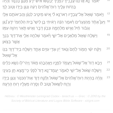
יֹאמַר־נָ֤א אֲדֹנֵ֙נוּ֙ עֲבָדֶ֣יךָ לְפָנֶ֔יךָ יְבַקְשׁ֕וּ אִ֕ישׁ יֹדֵ֖עַ מְנַגֵּ֣ן בַּכִּנּ֑וֹר וְהָיָ֗ה
בִּֽהְי֨וֹת עָלֶ֤יךָ רֽוּחַ־אֱלֹהִים֙ רָעָ֔ה וְנִגֵּ֥ן בְּיָד֖וֹ וְט֥וֹב לָֽךְ׃
17
וַיֹּ֥אמֶר שָׁא֖וּל אֶל־עֲבָדָ֑יו רְאוּ־נָ֣א לִ֗י אִ֚ישׁ מֵיטִ֣יב לְנַגֵּ֔ן וַהֲבִיאוֹתֶ֖ם אֵלָֽי׃
18
וַיַּעַן֩ אֶחָ֨ד מֵהַנְּעָרִ֜ים וַיֹּ֗אמֶר הִנֵּ֨ה רָאִ֜יתִי בֵּ֣ן לְיִשַׁי֮ בֵּ֣ית הַלַּחְמִי֒ יֹדֵ֣עַ נַ֠גֵּן
וְגִבּ֨וֹר חַ֜יִל וְאִ֧ישׁ מִלְחָמָ֛ה וּנְב֥וֹן דָּבָ֖ר וְאִ֣ישׁ תֹּ֑אַר וַיהוָ֖ה עִמּֽוֹ׃
19
וַיִּשְׁלַ֥ח שָׁא֛וּל מַלְאָכִ֖ים אֶל־יִשָׁ֑י וַיֹּ֕אמֶר שִׁלְחָ֥ה אֵלַ֛י אֶת־דָּוִ֥ד בִּנְךָ֖
אֲשֶׁ֥ר בַּצֹּֽאן׃
20
וַיִּקַּ֨ח יִשַׁ֜י חֲמ֥וֹר לֶ֙חֶם֙ וְנֹ֣אד יַ֔יִן וּגְדִ֥י עִזִּ֖ים אֶחָ֑ד וַיִּשְׁלַ֛ח בְּיַד־דָּוִ֥ד בְּנ֖וֹ
אֶל־שָׁאֽוּל׃
21
וַיָּבֹ֤א דָוִד֙ אֶל־שָׁא֔וּל וַֽיַּעֲמֹ֖ד לְפָנָ֑יו וַיֶּאֱהָבֵ֣הֽוּ מְאֹ֔ד וַֽיְהִי־ל֖וֹ נֹשֵׂ֥א כֵלִֽים׃
22
וַיִּשְׁלַ֣ח שָׁא֔וּל אֶל־יִשַׁ֖י לֵאמֹ֑ר יַעֲמָד־נָ֤א דָוִד֙ לְפָנַ֔י כִּֽי־מָ֥צָא חֵ֖ן בְּעֵינָֽי׃
23
וְהָיָ֗ה בִּֽהְי֤וֹת רֽוּחַ־אֱלֹהִים֙ אֶל־שָׁא֔וּל וְלָקַ֥ח דָּוִ֛ד אֶת־הַכִּנּ֖וֹר וְנִגֵּ֣ן בְּיָד֑וֹ
וְרָוַ֤ח לְשָׁאוּל֙ וְט֣וֹב ל֔וֹ וְסָ֥רָה מֵעָלָ֖יו ר֥וּחַ הָרָעָֽה׃
Hébreu : © Westminster Leningrad Codex - tanach.us --- Grec : © 2010 by the
Society of Biblical Literature and Logos Bible Software - sblgnt.com