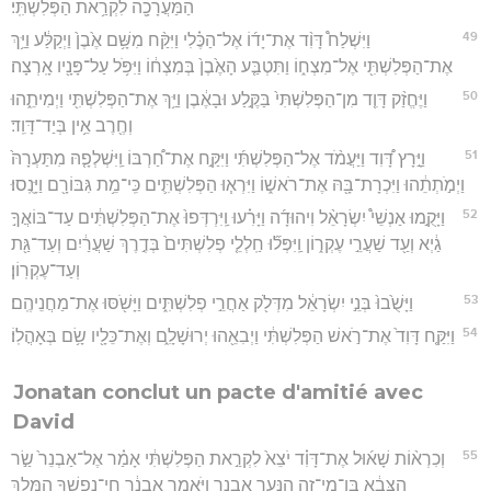
הַמַּעֲרָכָ֖ה לִקְרַ֥את הַפְּלִשְׁתִּֽי׃
49
וַיִּשְׁלַח֩ דָּוִ֨ד אֶת־יָד֜וֹ אֶל־הַכֶּ֗לִי וַיִּקַּ֨ח מִשָּׁ֥ם אֶ֙בֶן֙ וַיְקַלַּ֔ע וַיַּ֥ךְ
אֶת־הַפְּלִשְׁתִּ֖י אֶל־מִצְח֑וֹ וַתִּטְבַּ֤ע הָאֶ֙בֶן֙ בְּמִצְח֔וֹ וַיִּפֹּ֥ל עַל־פָּנָ֖יו אָֽרְצָה׃
50
וַיֶּחֱזַ֨ק דָּוִ֤ד מִן־הַפְּלִשְׁתִּי֙ בַּקֶּ֣לַע וּבָאֶ֔בֶן וַיַּ֥ךְ אֶת־הַפְּלִשְׁתִּ֖י וַיְמִיתֵ֑הוּ
וְחֶ֖רֶב אֵ֥ין בְּיַד־דָּוִֽד׃
51
וַיָּ֣רָץ דָּ֠וִד וַיַּעֲמֹ֨ד אֶל־הַפְּלִשְׁתִּ֜י וַיִּקַּ֣ח אֶת־חַ֠רְבּוֹ וַֽיִּשְׁלְפָ֤הּ מִתַּעְרָהּ֙
וַיְמֹ֣תְתֵ֔הוּ וַיִּכְרָת־בָּ֖הּ אֶת־רֹאשׁ֑וֹ וַיִּרְא֧וּ הַפְּלִשְׁתִּ֛ים כִּֽי־מֵ֥ת גִּבּוֹרָ֖ם וַיָּנֻֽסוּ׃
52
וַיָּקֻ֣מוּ אַנְשֵׁי֩ יִשְׂרָאֵ֨ל וִיהוּדָ֜ה וַיָּרִ֗עוּ וַֽיִּרְדְּפוּ֙ אֶת־הַפְּלִשְׁתִּ֔ים עַד־בּוֹאֲךָ֣
גַ֔יְא וְעַ֖ד שַׁעֲרֵ֣י עֶקְר֑וֹן וַֽיִּפְּל֞וּ חַֽלְלֵ֤י פְלִשְׁתִּים֙ בְּדֶ֣רֶךְ שַׁעֲרַ֔יִם וְעַד־גַּ֖ת
וְעַד־עֶקְרֽוֹן׃
53
וַיָּשֻׁ֙בוּ֙ בְּנֵ֣י יִשְׂרָאֵ֔ל מִדְּלֹ֖ק אַחֲרֵ֣י פְלִשְׁתִּ֑ים וַיָּשֹׁ֖סּוּ אֶת־מַחֲנֵיהֶֽם׃
54
וַיִּקַּ֤ח דָּוִד֙ אֶת־רֹ֣אשׁ הַפְּלִשְׁתִּ֔י וַיְבִאֵ֖הוּ יְרוּשָׁלִָ֑ם וְאֶת־כֵּלָ֖יו שָׂ֥ם בְּאָהֳלֽוֹ׃
Jonatan conclut un pacte d'amitié avec
David
55
וְכִרְא֨וֹת שָׁא֜וּל אֶת־דָּוִ֗ד יֹצֵא֙ לִקְרַ֣את הַפְּלִשְׁתִּ֔י אָמַ֗ר אֶל־אַבְנֵר֙ שַׂ֣ר
הַצָּבָ֔א בֶּן־מִי־זֶ֥ה הַנַּ֖עַר אַבְנֵ֑ר וַיֹּ֣אמֶר אַבְנֵ֔ר חֵֽי־נַפְשְׁךָ֥ הַמֶּ֖לֶךְ