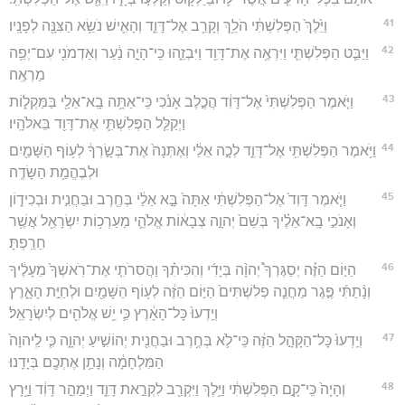
41
וַיֵּ֙לֶךְ֙ הַפְּלִשְׁתִּ֔י הֹלֵ֥ךְ וְקָרֵ֖ב אֶל־דָּוִ֑ד וְהָאִ֛ישׁ נֹשֵׂ֥א הַצִּנָּ֖ה לְפָנָֽיו׃
42
וַיַּבֵּ֧ט הַפְּלִשְׁתִּ֛י וַיִּרְאֶ֥ה אֶת־דָּוִ֖ד וַיִּבְזֵ֑הוּ כִּֽי־הָיָ֣ה נַ֔עַר וְאַדְמֹנִ֖י עִם־יְפֵ֥ה
מַרְאֶֽה׃
43
וַיֹּ֤אמֶר הַפְּלִשְׁתִּי֙ אֶל־דָּוִ֔ד הֲכֶ֣לֶב אָנֹ֔כִי כִּֽי־אַתָּ֥ה בָֽא־אֵלַ֖י בַּמַּקְל֑וֹת
וַיְקַלֵּ֧ל הַפְּלִשְׁתִּ֛י אֶת־דָּוִ֖ד בֵּאלֹהָֽיו׃
44
וַיֹּ֥אמֶר הַפְּלִשְׁתִּ֖י אֶל־דָּוִ֑ד לְכָ֣ה אֵלַ֔י וְאֶתְּנָה֙ אֶת־בְּשָׂ֣רְךָ֔ לְע֥וֹף הַשָּׁמַ֖יִם
וּלְבֶהֱמַ֥ת הַשָּׂדֶֽה׃
45
וַיֹּ֤אמֶר דָּוִד֙ אֶל־הַפְּלִשְׁתִּ֔י אַתָּה֙ בָּ֣א אֵלַ֔י בְּחֶ֖רֶב וּבַחֲנִ֣ית וּבְכִיד֑וֹן
וְאָנֹכִ֣י בָֽא־אֵלֶ֗יךָ בְּשֵׁם֙ יְהוָ֣ה צְבָא֔וֹת אֱלֹהֵ֛י מַעַרְכ֥וֹת יִשְׂרָאֵ֖ל אֲשֶׁ֥ר
חֵרַֽפְתָּ׃
46
הַיּ֣וֹם הַזֶּ֡ה יְסַגֶּרְךָ֩ יְהוָ֨ה בְּיָדִ֜י וְהִכִּיתִ֗ךָ וַהֲסִרֹתִ֤י אֶת־רֹֽאשְׁךָ֙ מֵעָלֶ֔יךָ
וְנָ֨תַתִּ֜י פֶּ֣גֶר מַחֲנֵ֤ה פְלִשְׁתִּים֙ הַיּ֣וֹם הַזֶּ֔ה לְע֥וֹף הַשָּׁמַ֖יִם וּלְחַיַּ֣ת הָאָ֑רֶץ
וְיֵֽדְעוּ֙ כָּל־הָאָ֔רֶץ כִּ֛י יֵ֥שׁ אֱלֹהִ֖ים לְיִשְׂרָאֵֽל׃
47
וְיֵֽדְעוּ֙ כָּל־הַקָּהָ֣ל הַזֶּ֔ה כִּֽי־לֹ֛א בְּחֶ֥רֶב וּבַחֲנִ֖ית יְהוֹשִׁ֣יעַ יְהוָ֑ה כִּ֤י לַֽיהוָה֙
הַמִּלְחָמָ֔ה וְנָתַ֥ן אֶתְכֶ֖ם בְּיָדֵֽנוּ׃
48
וְהָיָה֙ כִּֽי־קָ֣ם הַפְּלִשְׁתִּ֔י וַיֵּ֥לֶךְ וַיִּקְרַ֖ב לִקְרַ֣את דָּוִ֑ד וַיְמַהֵ֣ר דָּוִ֔ד וַיָּ֥רָץ