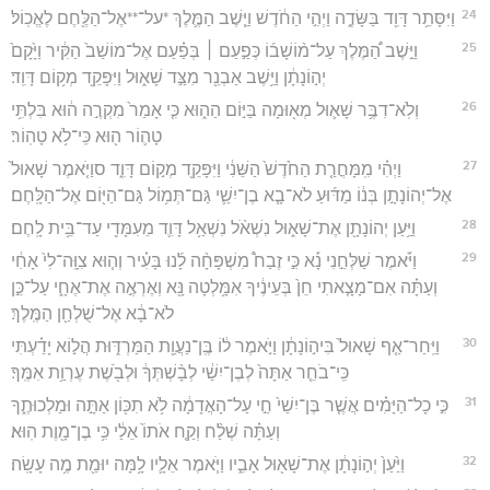
24
וַיִּסָּתֵ֥ר דָּוִ֖ד בַּשָּׂדֶ֑ה וַיְהִ֣י הַחֹ֔דֶשׁ וַיֵּ֧שֶׁב הַמֶּ֛לֶךְ *על־**אֶל־הַלֶּ֖חֶם לֶאֱכֽוֹל׃
25
וַיֵּ֣שֶׁב הַ֠מֶּלֶךְ עַל־מ֨וֹשָׁב֜וֹ כְּפַ֣עַם ׀ בְּפַ֗עַם אֶל־מוֹשַׁב֙ הַקִּ֔יר וַיָּ֙קָם֙
יְה֣וֹנָתָ֔ן וַיֵּ֥שֶׁב אַבְנֵ֖ר מִצַּ֣ד שָׁא֑וּל וַיִּפָּקֵ֖ד מְק֥וֹם דָּוִֽד׃
26
וְלֹֽא־דִבֶּ֥ר שָׁא֛וּל מְא֖וּמָה בַּיּ֣וֹם הַה֑וּא כִּ֤י אָמַר֙ מִקְרֶ֣ה ה֔וּא בִּלְתִּ֥י
טָה֛וֹר ה֖וּא כִּֽי־לֹ֥א טָהֽוֹר׃
27
וַיְהִ֗י מִֽמָּחֳרַ֤ת הַחֹ֙דֶשׁ֙ הַשֵּׁנִ֔י וַיִּפָּקֵ֖ד מְק֣וֹם דָּוִ֑ד סוַיֹּ֤אמֶר שָׁאוּל֙
אֶל־יְהוֹנָתָ֣ן בְּנ֔וֹ מַדּ֜וּעַ לֹא־בָ֧א בֶן־יִשַׁ֛י גַּם־תְּמ֥וֹל גַּם־הַיּ֖וֹם אֶל־הַלָּֽחֶם׃
28
וַיַּ֥עַן יְהוֹנָתָ֖ן אֶת־שָׁא֑וּל נִשְׁאֹ֨ל נִשְׁאַ֥ל דָּוִ֛ד מֵעִמָּדִ֖י עַד־בֵּ֥ית לָֽחֶם׃
29
וַיֹּ֡אמֶר שַׁלְּחֵ֣נִי נָ֡א כִּ֣י זֶבַח֩ מִשְׁפָּחָ֨ה לָ֜נוּ בָּעִ֗יר וְה֤וּא צִוָּֽה־לִי֙ אָחִ֔י
וְעַתָּ֗ה אִם־מָצָ֤אתִי חֵן֙ בְּעֵינֶ֔יךָ אִמָּ֥לְטָה נָּ֖א וְאֶרְאֶ֣ה אֶת־אֶחָ֑י עַל־כֵּ֣ן
לֹא־בָ֔א אֶל־שֻׁלְחַ֖ן הַמֶּֽלֶךְ׃
30
וַיִּֽחַר־אַ֤ף שָׁאוּל֙ בִּיה֣וֹנָתָ֔ן וַיֹּ֣אמֶר ל֔וֹ בֶּֽן־נַעֲוַ֖ת הַמַּרְדּ֑וּת הֲל֣וֹא יָדַ֗עְתִּי
כִּֽי־בֹחֵ֤ר אַתָּה֙ לְבֶן־יִשַׁ֔י לְבָ֨שְׁתְּךָ֔ וּלְבֹ֖שֶׁת עֶרְוַ֥ת אִמֶּֽךָ׃
31
כִּ֣י כָל־הַיָּמִ֗ים אֲשֶׁ֤ר בֶּן־יִשַׁי֙ חַ֣י עַל־הָאֲדָמָ֔ה לֹ֥א תִכּ֖וֹן אַתָּ֣ה וּמַלְכוּתֶ֑ךָ
וְעַתָּ֗ה שְׁלַ֨ח וְקַ֤ח אֹתוֹ֙ אֵלַ֔י כִּ֥י בֶן־מָ֖וֶת הֽוּא׃
32
וַיַּ֙עַן֙ יְה֣וֹנָתָ֔ן אֶת־שָׁא֖וּל אָבִ֑יו וַיֹּ֧אמֶר אֵלָ֛יו לָ֥מָּה יוּמַ֖ת מֶ֥ה עָשָֽׂה׃