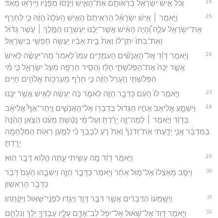
24
וְכֹל֙ אִ֣ישׁ יִשְׂרָאֵ֔ל בִּרְאוֹתָ֖ם אֶת־הָאִ֑ישׁ וַיָּנֻ֙סוּ֙ מִפָּנָ֔יו וַיִּֽירְא֖וּ מְאֹֽד׃
25
וַיֹּ֣אמֶר ׀ אִ֣ישׁ יִשְׂרָאֵ֗ל הַרְּאִיתֶם֙ הָאִ֤ישׁ הָֽעֹלֶה֙ הַזֶּ֔ה כִּ֛י לְחָרֵ֥ף
אֶת־יִשְׂרָאֵ֖ל עֹלֶ֑ה וְֽ֠הָיָה הָאִ֨ישׁ אֲשֶׁר־יַכֶּ֜נּוּ יַעְשְׁרֶ֥נּוּ הַמֶּ֣לֶךְ ׀ עֹ֣שֶׁר גָּד֗וֹל
וְאֶת־בִּתּוֹ֙ יִתֶּן־ל֔וֹ וְאֵת֙ בֵּ֣ית אָבִ֔יו יַעֲשֶׂ֥ה חָפְשִׁ֖י בְּיִשְׂרָאֵֽל׃
26
וַיֹּ֣אמֶר דָּוִ֗ד אֶֽל־הָאֲנָשִׁ֞ים הָעֹמְדִ֣ים עִמּוֹ֮ לֵאמֹר֒ מַה־יֵּעָשֶׂ֗ה לָאִישׁ֙
אֲשֶׁ֤ר יַכֶּה֙ אֶת־הַפְּלִשְׁתִּ֣י הַלָּ֔ז וְהֵסִ֥יר חֶרְפָּ֖ה מֵעַ֣ל יִשְׂרָאֵ֑ל כִּ֣י מִ֗י
הַפְּלִשְׁתִּ֤י הֶֽעָרֵל֙ הַזֶּ֔ה כִּ֣י חֵרֵ֔ף מַעַרְכ֖וֹת אֱלֹהִ֥ים חַיִּֽים׃
27
וַיֹּ֤אמֶר לוֹ֙ הָעָ֔ם כַּדָּבָ֥ר הַזֶּ֖ה לֵאמֹ֑ר כֹּ֣ה יֵעָשֶׂ֔ה לָאִ֖ישׁ אֲשֶׁ֥ר יַכֶּֽנּוּ׃
28
וַיִּשְׁמַ֤ע אֱלִיאָב֙ אָחִ֣יו הַגָּד֔וֹל בְּדַבְּר֖וֹ אֶל־הָאֲנָשִׁ֑ים וַיִּֽחַר־אַף֩ אֱלִיאָ֨ב
בְּדָוִ֜ד וַיֹּ֣אמֶר ׀ לָמָּה־זֶּ֣ה יָרַ֗דְתָּ וְעַל־מִ֨י נָטַ֜שְׁתָּ מְעַ֨ט הַצֹּ֤אן הָהֵ֙נָּה֙
בַּמִּדְבָּ֔ר אֲנִ֧י יָדַ֣עְתִּי אֶת־זְדֹנְךָ֗ וְאֵת֙ רֹ֣עַ לְבָבֶ֔ךָ כִּ֗י לְמַ֛עַן רְא֥וֹת הַמִּלְחָמָ֖ה
יָרָֽדְתָּ׃
29
וַיֹּ֣אמֶר דָּוִ֔ד מֶ֥ה עָשִׂ֖יתִי עָ֑תָּה הֲל֖וֹא דָּבָ֥ר הֽוּא׃
30
וַיִּסֹּ֤ב מֵֽאֶצְלוֹ֙ אֶל־מ֣וּל אַחֵ֔ר וַיֹּ֖אמֶר כַּדָּבָ֣ר הַזֶּ֑ה וַיְשִׁבֻ֤הוּ הָעָם֙ דָּבָ֔ר
כַּדָּבָ֖ר הָרִאשֽׁוֹן׃
31
וַיְּשָּֽׁמְעוּ֙ הַדְּבָרִ֔ים אֲשֶׁ֖ר דִּבֶּ֣ר דָּוִ֑ד וַיַּגִּ֥דוּ לִפְנֵֽי־שָׁא֖וּל וַיִּקָּחֵֽהוּ׃
32
וַיֹּ֤אמֶר דָּוִד֙ אֶל־שָׁא֔וּל אַל־יִפֹּ֥ל לֵב־אָדָ֖ם עָלָ֑יו עַבְדְּךָ֣ יֵלֵ֔ךְ וְנִלְחַ֖ם