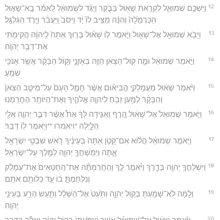
12
וַיַּשְׁכֵּ֧ם שְׁמוּאֵ֛ל לִקְרַ֥את שָׁא֖וּל בַּבֹּ֑קֶר וַיֻּגַּ֨ד לִשְׁמוּאֵ֜ל לֵאמֹ֗ר בָּֽא־שָׁא֤וּל
הַכַּרְמֶ֙לָה֙ וְהִנֵּ֨ה מַצִּ֥יב לוֹ֙ יָ֔ד וַיִּסֹּב֙ וַֽיַּעֲבֹ֔ר וַיֵּ֖רֶד הַגִּלְגָּֽל׃
13
וַיָּבֹ֥א שְׁמוּאֵ֖ל אֶל־שָׁא֑וּל וַיֹּ֧אמֶר ל֣וֹ שָׁא֗וּל בָּר֤וּךְ אַתָּה֙ לַֽיהוָ֔ה הֲקִימֹ֖תִי
אֶת־דְּבַ֥ר יְהוָֽה׃
14
וַיֹּ֣אמֶר שְׁמוּאֵ֔ל וּמֶ֛ה קֽוֹל־הַצֹּ֥אן הַזֶּ֖ה בְּאָזְנָ֑י וְק֣וֹל הַבָּקָ֔ר אֲשֶׁ֥ר אָנֹכִ֖י
שֹׁמֵֽעַ׃
15
וַיֹּ֨אמֶר שָׁא֜וּל מֵעֲמָלֵקִ֣י הֱבִיא֗וּם אֲשֶׁ֨ר חָמַ֤ל הָעָם֙ עַל־מֵיטַ֤ב הַצֹּאן֙
וְהַבָּקָ֔ר לְמַ֥עַן זְבֹ֖חַ לַיהוָ֣ה אֱלֹהֶ֑יךָ וְאֶת־הַיּוֹתֵ֖ר הֶחֱרַֽמְנוּ׃
16
וַיֹּ֤אמֶר שְׁמוּאֵל֙ אֶל־שָׁא֔וּל הֶ֚רֶף וְאַגִּ֣ידָה לְּךָ֔ אֵת֩ אֲשֶׁ֨ר דִּבֶּ֧ר יְהוָ֛ה אֵלַ֖י
הַלָּ֑יְלָה *ויאמרו **וַיֹּ֥אמֶר ל֖וֹ דַּבֵּֽר׃
17
וַיֹּ֣אמֶר שְׁמוּאֵ֔ל הֲל֗וֹא אִם־קָטֹ֤ן אַתָּה֙ בְּעֵינֶ֔יךָ רֹ֛אשׁ שִׁבְטֵ֥י יִשְׂרָאֵ֖ל
אָ֑תָּה וַיִּמְשָׁחֲךָ֧ יְהוָ֛ה לְמֶ֖לֶךְ עַל־יִשְׂרָאֵֽל׃
18
וַיִּשְׁלָחֲךָ֥ יְהוָ֖ה בְּדָ֑רֶךְ וַיֹּ֗אמֶר לֵ֣ךְ וְהַחֲרַמְתָּ֞ה אֶת־הַֽחַטָּאִים֙ אֶת־עֲמָלֵ֔ק
וְנִלְחַמְתָּ֣ ב֔וֹ עַ֥ד כַּלּוֹתָ֖ם אֹתָֽם׃
19
וְלָ֥מָּה לֹא־שָׁמַ֖עְתָּ בְּק֣וֹל יְהוָ֑ה וַתַּ֙עַט֙ אֶל־הַשָּׁלָ֔ל וַתַּ֥עַשׂ הָרַ֖ע בְּעֵינֵ֥י
יְהוָֽה׃
20