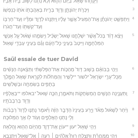
וַיִּקָּחֵ֥הוּ שָׁא֖וּל בַּיּ֣וֹם הַה֑וּא וְלֹ֣א נְתָנ֔וֹ לָשׁ֖וּב בֵּ֥ית אָבִֽיו׃
3
וַיִּכְרֹ֧ת יְהוֹנָתָ֛ן וְדָוִ֖ד בְּרִ֑ית בְּאַהֲבָת֥וֹ אֹת֖וֹ כְּנַפְשֽׁוֹ׃
4
וַיִּתְפַּשֵּׁ֣ט יְהוֹנָתָ֗ן אֶֽת־הַמְּעִיל֙ אֲשֶׁ֣ר עָלָ֔יו וַֽיִּתְּנֵ֖הוּ לְדָוִ֑ד וּמַדָּ֕יו וְעַד־חַרְבּ֥וֹ
וְעַד־קַשְׁתּ֖וֹ וְעַד־חֲגֹרֽוֹ׃
5
וַיֵּצֵ֨א דָוִ֜ד בְּכֹל֩ אֲשֶׁ֨ר יִשְׁלָחֶ֤נּוּ שָׁאוּל֙ יַשְׂכִּ֔יל וַיְשִׂמֵ֣הוּ שָׁא֔וּל עַ֖ל אַנְשֵׁ֣י
הַמִּלְחָמָ֑ה וַיִּיטַב֙ בְּעֵינֵ֣י כָל־הָעָ֔ם וְגַ֕ם בְּעֵינֵ֖י עַבְדֵ֥י שָׁאֽוּל׃
Saül essaie de tuer David
6
וַיְהִ֣י בְּבוֹאָ֗ם בְּשׁ֤וּב דָּוִד֙ מֵהַכּ֣וֹת אֶת־הַפְּלִשְׁתִּ֔י וַתֵּצֶ֨אנָה הַנָּשִׁ֜ים
מִכָּל־עָרֵ֤י יִשְׂרָאֵל֙ *לשור **לָשִׁ֣יר וְהַמְּחֹל֔וֹת לִקְרַ֖את שָׁא֣וּל הַמֶּ֑לֶךְ
בְּתֻפִּ֥ים בְּשִׂמְחָ֖ה וּבְשָׁלִשִֽׁים׃
7
וַֽתַּעֲנֶ֛ינָה הַנָּשִׁ֥ים הַֽמְשַׂחֲק֖וֹת וַתֹּאמַ֑רְןָ הִכָּ֤ה שָׁאוּל֙ *באלפו **בַּאֲלָפָ֔יו
וְדָוִ֖ד בְּרִבְבֹתָֽיו׃
8
וַיִּ֨חַר לְשָׁא֜וּל מְאֹ֗ד וַיֵּ֤רַע בְּעֵינָיו֙ הַדָּבָ֣ר הַזֶּ֔ה וַיֹּ֗אמֶר נָתְנ֤וּ לְדָוִד֙ רְבָב֔וֹת
וְלִ֥י נָתְנ֖וּ הָאֲלָפִ֑ים וְע֥וֹד ל֖וֹ אַ֥ךְ הַמְּלוּכָֽה׃
9
וַיְהִ֥י שָׁא֖וּל *עון **עוֹיֵ֣ן אֶת־דָּוִ֑ד מֵהַיּ֥וֹם הַה֖וּא וָהָֽלְאָה׃
10
וַיְהִ֣י מִֽמָּחֳרָ֗ת וַתִּצְלַ֣ח רוּחַ֩ אֱלֹהִ֨ים ׀ רָעָ֤ה ׀ אֶל־שָׁאוּל֙ וַיִּתְנַבֵּ֣א