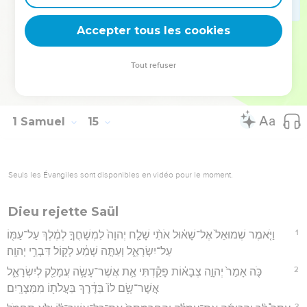
52
וַתְּהִ֤י הַמִּלְחָמָה֙ חֲזָקָ֣ה עַל־פְּלִשְׁתִּ֔ים כֹּ֖ל יְמֵ֣י שָׁא֑וּל וְרָאָ֨ה שָׁא֜וּל
Accepter tous les cookies
כָּל־אִ֤ישׁ גִּבּוֹר֙ וְכָל־בֶּן־חַ֔יִל וַיַּאַסְפֵ֖הוּ אֵלָֽיו׃
Hébreu : © Westminster Leningrad Codex - tanach.us --- Grec : © 2010 by the
Tout refuser
Society of Biblical Literature and Logos Bible Software - sblgnt.com
1 Samuel
15
Seuls les Évangiles sont disponibles en vidéo pour le moment.
Dieu rejette Saül
1
וַיֹּ֤אמֶר שְׁמוּאֵל֙ אֶל־שָׁא֔וּל אֹתִ֨י שָׁלַ֤ח יְהוָה֙ לִמְשָׁחֳךָ֣ לְמֶ֔לֶךְ עַל־עַמּ֖וֹ
עַל־יִשְׂרָאֵ֑ל וְעַתָּ֣ה שְׁמַ֔ע לְק֖וֹל דִּבְרֵ֥י יְהוָֽה׃
2
כֹּ֤ה אָמַר֙ יְהוָ֣ה צְבָא֔וֹת פָּקַ֕דְתִּי אֵ֛ת אֲשֶׁר־עָשָׂ֥ה עֲמָלֵ֖ק לְיִשְׂרָאֵ֑ל
אֲשֶׁר־שָׂ֥ם לוֹ֙ בַּדֶּ֔רֶךְ בַּעֲלֹת֖וֹ מִמִּצְרָֽיִם׃
3