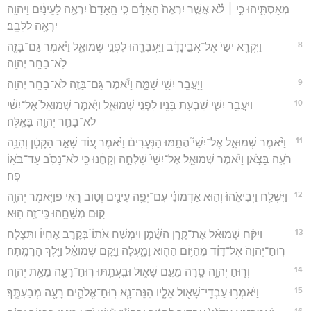
מְאַסְתִּ֑יהוּ כִּ֣י ׀ לֹ֗א אֲשֶׁ֤ר יִרְאֶה֙ הָאָדָ֔ם כִּ֤י הָֽאָדָם֙ יִרְאֶ֣ה לַעֵינַ֔יִם וַיהוָ֖ה
יִרְאֶ֥ה לַלֵּבָֽב׃
8
וַיִּקְרָ֤א יִשַׁי֙ אֶל־אֲבִ֣ינָדָ֔ב וַיַּעֲבִרֵ֖הוּ לִפְנֵ֣י שְׁמוּאֵ֑ל וַיֹּ֕אמֶר גַּם־בָּזֶ֖ה
לֹֽא־בָחַ֥ר יְהוָֽה׃
9
וַיַּעֲבֵ֥ר יִשַׁ֖י שַׁמָּ֑ה וַיֹּ֕אמֶר גַּם־בָּזֶ֖ה לֹא־בָחַ֥ר יְהוָֽה׃
10
וַיַּעֲבֵ֥ר יִשַׁ֛י שִׁבְעַ֥ת בָּנָ֖יו לִפְנֵ֣י שְׁמוּאֵ֑ל וַיֹּ֤אמֶר שְׁמוּאֵל֙ אֶל־יִשַׁ֔י
לֹא־בָחַ֥ר יְהוָ֖ה בָּאֵֽלֶּה׃
11
וַיֹּ֨אמֶר שְׁמוּאֵ֣ל אֶל־יִשַׁי֮ הֲתַ֣מּוּ הַנְּעָרִים֒ וַיֹּ֗אמֶר ע֚וֹד שָׁאַ֣ר הַקָּטָ֔ן וְהִנֵּ֥ה
רֹעֶ֖ה בַּצֹּ֑אן וַיֹּ֨אמֶר שְׁמוּאֵ֤ל אֶל־יִשַׁי֙ שִׁלְחָ֣ה וְקָחֶ֔נּוּ כִּ֥י לֹא־נָסֹ֖ב עַד־בֹּא֥וֹ
פֹֽה׃
12
וַיִּשְׁלַ֤ח וַיְבִיאֵ֙הוּ֙ וְה֣וּא אַדְמוֹנִ֔י עִם־יְפֵ֥ה עֵינַ֖יִם וְט֣וֹב רֹ֑אִי פוַיֹּ֧אמֶר יְהוָ֛ה
ק֥וּם מְשָׁחֵ֖הוּ כִּֽי־זֶ֥ה הֽוּא׃
13
וַיִּקַּ֨ח שְׁמוּאֵ֜ל אֶת־קֶ֣רֶן הַשֶּׁ֗מֶן וַיִּמְשַׁ֣ח אֹתוֹ֮ בְּקֶ֣רֶב אֶחָיו֒ וַתִּצְלַ֤ח
רֽוּחַ־יְהוָה֙ אֶל־דָּוִ֔ד מֵהַיּ֥וֹם הַה֖וּא וָמָ֑עְלָה וַיָּ֣קָם שְׁמוּאֵ֔ל וַיֵּ֖לֶךְ הָרָמָֽתָה׃
14
וְר֧וּחַ יְהוָ֛ה סָ֖רָה מֵעִ֣ם שָׁא֑וּל וּבִֽעֲתַ֥תּוּ רֽוּחַ־רָעָ֖ה מֵאֵ֥ת יְהוָֽה׃
15
וַיֹּאמְר֥וּ עַבְדֵֽי־שָׁא֖וּל אֵלָ֑יו הִנֵּה־נָ֧א רֽוּחַ־אֱלֹהִ֛ים רָעָ֖ה מְבַעִתֶּֽךָ׃
16