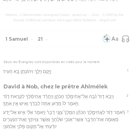
Hébreu : © Westminster Leningrad Codex - tanach.us --- Grec : © 2010 by the
Society of Biblical Literature and Logos Bible Software - sblgnt.com
1 Samuel
21
Seuls les Évangiles sont disponibles en vidéo pour le moment.
1
וַיָּ֖קָם וַיֵּלַ֑ךְ וִיהוֹנָתָ֖ן בָּ֥א הָעִֽיר׃
David à Nob, chez le prêtre Ahimélek
2
וַיָּבֹ֤א דָוִד֙ נֹ֔בֶה אֶל־אֲחִימֶ֖לֶךְ הַכֹּהֵ֑ן וַיֶּחֱרַ֨ד אֲחִימֶ֜לֶךְ לִקְרַ֣את דָּוִ֗ד
וַיֹּ֤אמֶר לוֹ֙ מַדּ֤וּעַ אַתָּה֙ לְבַדֶּ֔ךָ וְאִ֖ישׁ אֵ֥ין אִתָּֽךְ׃
3
וַיֹּ֨אמֶר דָּוִ֜ד לַאֲחִימֶ֣לֶךְ הַכֹּהֵ֗ן הַמֶּלֶךְ֮ צִוַּ֣נִי דָבָר֒ וַיֹּ֣אמֶר אֵלַ֗י אִ֣ישׁ אַל־יֵ֧דַע
מְא֛וּמָה אֶת־הַדָּבָ֛ר אֲשֶׁר־אָנֹכִ֥י שֹׁלֵֽחֲךָ֖ וַאֲשֶׁ֣ר צִוִּיתִ֑ךָ וְאֶת־הַנְּעָרִ֣ים
יוֹדַ֔עְתִּי אֶל־מְק֥וֹם פְּלֹנִ֖י אַלְמוֹנִֽי׃