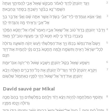
2
וַיַּגֵּ֤ד יְהוֹנָתָן֙ לְדָוִ֣ד לֵאמֹ֔ר מְבַקֵּ֛שׁ שָׁא֥וּל אָבִ֖י לַהֲמִיתֶ֑ךָ וְעַתָּה֙
הִשָּֽׁמֶר־נָ֣א בַבֹּ֔קֶר וְיָשַׁבְתָּ֥ בַסֵּ֖תֶר וְנַחְבֵּֽאתָ׃
3
וַאֲנִ֨י אֵצֵ֜א וְעָמַדְתִּ֣י לְיַד־אָבִ֗י בַּשָּׂדֶה֙ אֲשֶׁ֣ר אַתָּ֣ה שָׁ֔ם וַאֲנִ֕י אֲדַבֵּ֥ר בְּךָ֖
אֶל־אָבִ֑י וְרָאִ֥יתִי מָ֖ה וְהִגַּ֥דְתִּי לָֽךְ׃
4
וַיְדַבֵּ֨ר יְהוֹנָתָ֤ן בְּדָוִד֙ ט֔וֹב אֶל־שָׁא֖וּל אָבִ֑יו וַיֹּ֣אמֶר אֵ֠לָיו אַל־יֶחֱטָ֨א הַמֶּ֜לֶךְ
בְּעַבְדּ֣וֹ בְדָוִ֗ד כִּ֣י ל֤וֹא חָטָא֙ לָ֔ךְ וְכִ֥י מַעֲשָׂ֖יו טוֹב־לְךָ֥ מְאֹֽד׃
5
וַיָּשֶׂם֩ אֶת־נַפְשׁ֨וֹ בְכַפּ֜וֹ וַיַּ֣ךְ אֶת־הַפְּלִשְׁתִּ֗י וַיַּ֨עַשׂ יְהוָ֜ה תְּשׁוּעָ֤ה גְדוֹלָה֙
לְכָל־יִשְׂרָאֵ֔ל רָאִ֖יתָ וַתִּשְׂמָ֑ח וְלָ֤מָּה תֶֽחֱטָא֙ בְּדָ֣ם נָקִ֔י לְהָמִ֥ית אֶת־דָּוִ֖ד
חִנָּֽם׃
6
וַיִּשְׁמַ֥ע שָׁא֖וּל בְּק֣וֹל יְהוֹנָתָ֑ן וַיִּשָּׁבַ֣ע שָׁא֔וּל חַי־יְהוָ֖ה אִם־יוּמָֽת׃
7
וַיִּקְרָ֤א יְהוֹנָתָן֙ לְדָוִ֔ד וַיַּגֶּד־לוֹ֙ יְה֣וֹנָתָ֔ן אֵ֥ת כָּל־הַדְּבָרִ֖ים הָאֵ֑לֶּה וַיָּבֵ֨א
יְהוֹנָתָ֤ן אֶת־דָּוִד֙ אֶל־שָׁא֔וּל וַיְהִ֥י לְפָנָ֖יו כְּאֶתְמ֥וֹל שִׁלְשֽׁוֹם׃
David sauvé par Mikal
8
וַתּ֥וֹסֶף הַמִּלְחָמָ֖ה לִֽהְי֑וֹת וַיֵּצֵ֨א דָוִ֜ד וַיִּלָּ֣חֶם בַּפְּלִשְׁתִּ֗ים וַיַּ֤ךְ בָּהֶם֙ מַכָּ֣ה
גְדוֹלָ֔ה וַיָּנֻ֖סוּ מִפָּנָֽיו׃
9
וַתְּהִי֩ ר֨וּחַ יְהוָ֤ה ׀ רָעָה֙ אֶל־שָׁא֔וּל וְהוּא֙ בְּבֵית֣וֹ יוֹשֵׁ֔ב וַחֲנִית֖וֹ בְּיָד֑וֹ וְדָוִ֖ד