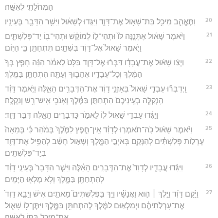
הַמְּחֹלָתִ֖י לְאִשָּֽׁה׃
20
וַתֶּאֱהַ֛ב מִיכַ֥ל בַּת־שָׁא֖וּל אֶת־דָּוִ֑ד וַיַּגִּ֣דוּ לְשָׁא֔וּל וַיִּשַׁ֥ר הַדָּבָ֖ר בְּעֵינָֽיו׃
21
וַיֹּ֨אמֶר שָׁא֜וּל אֶתְּנֶ֤נָּה לּוֹ֙ וּתְהִי־ל֣וֹ לְמוֹקֵ֔שׁ וּתְהִי־ב֖וֹ יַד־פְּלִשְׁתִּ֑ים
וַיֹּ֤אמֶר שָׁאוּל֙ אֶל־דָּוִ֔ד בִּשְׁתַּ֛יִם תִּתְחַתֵּ֥ן בִּ֖י הַיּֽוֹם׃
22
וַיְצַ֨ו שָׁא֜וּל אֶת־עֲבָדָ֗ו דַּבְּר֨וּ אֶל־דָּוִ֤ד בַּלָּט֙ לֵאמֹ֔ר הִנֵּ֨ה חָפֵ֤ץ בְּךָ֙
הַמֶּ֔לֶךְ וְכָל־עֲבָדָ֖יו אֲהֵב֑וּךָ וְעַתָּ֖ה הִתְחַתֵּ֥ן בַּמֶּֽלֶךְ׃
23
וַֽיְדַבְּר֞וּ עַבְדֵ֤י שָׁאוּל֙ בְּאָזְנֵ֣י דָוִ֔ד אֶת־הַדְּבָרִ֖ים הָאֵ֑לֶּה וַיֹּ֣אמֶר דָּוִ֗ד
הַֽנְקַלָּ֤ה בְעֵֽינֵיכֶם֙ הִתְחַתֵּ֣ן בַּמֶּ֔לֶךְ וְאָנֹכִ֖י אִֽישׁ־רָ֥שׁ וְנִקְלֶֽה׃
24
וַיַּגִּ֜דוּ עַבְדֵ֥י שָׁא֛וּל ל֖וֹ לֵאמֹ֑ר כַּדְּבָרִ֥ים הָאֵ֖לֶּה דִּבֶּ֥ר דָּוִֽד׃
25
וַיֹּ֨אמֶר שָׁא֜וּל כֹּֽה־תֹאמְר֣וּ לְדָוִ֗ד אֵֽין־חֵ֤פֶץ לַמֶּ֙לֶךְ֙ בְּמֹ֔הַר כִּ֗י בְּמֵאָה֙
עָרְל֣וֹת פְּלִשְׁתִּ֔ים לְהִנָּקֵ֖ם בְּאֹיְבֵ֣י הַמֶּ֑לֶךְ וְשָׁא֣וּל חָשַׁ֔ב לְהַפִּ֥יל אֶת־דָּוִ֖ד
בְּיַד־פְּלִשְׁתִּֽים׃
26
וַיַּגִּ֨דוּ עֲבָדָ֤יו לְדָוִד֙ אֶת־הַדְּבָרִ֣ים הָאֵ֔לֶּה וַיִּשַׁ֤ר הַדָּבָר֙ בְּעֵינֵ֣י דָוִ֔ד
לְהִתְחַתֵּ֖ן בַּמֶּ֑לֶךְ וְלֹ֥א מָלְא֖וּ הַיָּמִֽים׃
27
וַיָּ֨קָם דָּוִ֜ד וַיֵּ֣לֶךְ ׀ ה֣וּא וַאֲנָשָׁ֗יו וַיַּ֣ךְ בַּפְּלִשְׁתִּים֮ מָאתַ֣יִם אִישׁ֒ וַיָּבֵ֤א דָוִד֙
אֶת־עָרְלֹ֣תֵיהֶ֔ם וַיְמַלְא֣וּם לַמֶּ֔לֶךְ לְהִתְחַתֵּ֖ן בַּמֶּ֑לֶךְ וַיִּתֶּן־ל֥וֹ שָׁא֛וּל
אֶת־מִיכַ֥ל בִּתּ֖וֹ לְאִשָּֽׁה׃