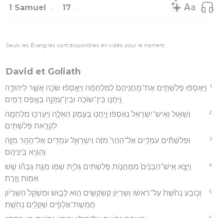
1 Samuel
17
Seuls les Évangiles sont disponibles en vidéo pour le moment.
David et Goliath
1
וַיַּאַסְפ֨וּ פְלִשְׁתִּ֤ים אֶת־מַֽחֲנֵיהֶם֙ לַמִּלְחָמָ֔ה וַיֵּאָ֣סְפ֔וּ שֹׂכֹ֖ה אֲשֶׁ֣ר לִיהוּדָ֑ה
וַֽיַּחֲנ֛וּ בֵּין־שׂוֹכֹ֥ה וּבֵין־עֲזֵקָ֖ה בְּאֶ֥פֶס דַּמִּֽים׃
2
וְשָׁא֤וּל וְאִֽישׁ־יִשְׂרָאֵל֙ נֶאֶסְפ֔וּ וַֽיַּחֲנ֖וּ בְּעֵ֣מֶק הָאֵלָ֑ה וַיַּעַרְכ֥וּ מִלְחָמָ֖ה
לִקְרַ֥את פְּלִשְׁתִּֽים׃
3
וּפְלִשְׁתִּ֞ים עֹמְדִ֤ים אֶל־הָהָר֙ מִזֶּ֔ה וְיִשְׂרָאֵ֛ל עֹמְדִ֥ים אֶל־הָהָ֖ר מִזֶּ֑ה
וְהַגַּ֖יְא בֵּינֵיהֶֽם׃
4
וַיֵּצֵ֤א אִֽישׁ־הַבֵּנַ֙יִם֙ מִמַּחֲנ֣וֹת פְּלִשְׁתִּ֔ים גָּלְיָ֥ת שְׁמ֖וֹ מִגַּ֑ת גָּבְה֕וֹ שֵׁ֥שׁ
אַמּ֖וֹת וָזָֽרֶת׃
5
וְכ֤וֹבַע נְחֹ֙שֶׁת֙ עַל־רֹאשׁ֔וֹ וְשִׁרְי֥וֹן קַשְׂקַשִּׂ֖ים ה֣וּא לָב֑וּשׁ וּמִשְׁקַל֙ הַשִּׁרְי֔וֹן
חֲמֵשֶׁת־אֲלָפִ֥ים שְׁקָלִ֖ים נְחֹֽשֶֽׁת׃
6