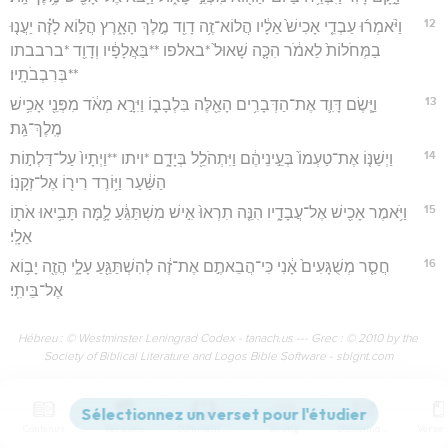
12
וַיֹּ֨אמְר֜וּ עַבְדֵ֤י אָכִישׁ֙ אֵלָ֔יו הֲלוֹא־זֶ֥ה דָוִ֖ד מֶ֣לֶךְ הָאָ֑רֶץ הֲל֣וֹא לָזֶ֗ה יַעֲנ֤וּ
בַמְּחֹלוֹת֙ לֵאמֹ֔ר הִכָּ֤ה שָׁאוּל֙ *באלפו **בַּאֲלָפָ֔יו וְדָוִ֖ד *ברבבתו
**בְּרִבְבֹתָֽיו׃
13
וַיָּ֧שֶׂם דָּוִ֛ד אֶת־הַדְּבָרִ֥ים הָאֵ֖לֶּה בִּלְבָב֑וֹ וַיִּרָ֣א מְאֹ֔ד מִפְּנֵ֖י אָכִ֥ישׁ
מֶֽלֶךְ־גַּֽת׃
14
וַיְשַׁנּ֤וֹ אֶת־טַעְמוֹ֙ בְּעֵ֣ינֵיהֶ֔ם וַיִּתְהֹלֵ֖ל בְּיָדָ֑ם *ויתו **וַיְתָיו֙ עַל־דַּלְת֣וֹת
הַשַּׁ֔עַר וַיּ֥וֹרֶד רִיר֖וֹ אֶל־זְקָנֽוֹ׃
15
וַיֹּ֥אמֶר אָכִ֖ישׁ אֶל־עֲבָדָ֑יו הִנֵּ֤ה תִרְאוּ֙ אִ֣ישׁ מִשְׁתַּגֵּ֔עַ לָ֛מָּה תָּבִ֥יאוּ אֹת֖וֹ
אֵלָֽי׃
16
חֲסַ֤ר מְשֻׁגָּעִים֙ אָ֔נִי כִּי־הֲבֵאתֶ֣ם אֶת־זֶ֔ה לְהִשְׁתַּגֵּ֖עַ עָלָ֑י הֲזֶ֖ה יָב֥וֹא
אֶל־בֵּיתִֽי׃
Hébreu : © Westminster Leningrad Codex - tanach.us --- Grec : © 2010 by the
Society of Biblical Literature and Logos Bible Software - sblgnt.com
1 Samuel
22
Contenus
Versions
Commentaires
Strong
Dictionnaire