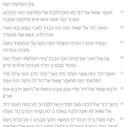
עִם־הַפְּלִשְׁתִּ֥י הַזֶּֽה׃
33
וַיֹּ֨אמֶר שָׁא֜וּל אֶל־דָּוִ֗ד לֹ֤א תוּכַל֙ לָלֶ֙כֶת֙ אֶל־הַפְּלִשְׁתִּ֣י הַזֶּ֔ה לְהִלָּחֵ֖ם
עִמּ֑וֹ כִּֽי־נַ֣עַר אַ֔תָּה וְה֛וּא אִ֥ישׁ מִלְחָמָ֖ה מִנְּעֻרָֽיו׃
34
וַיֹּ֤אמֶר דָּוִד֙ אֶל־שָׁא֔וּל רֹעֶ֨ה הָיָ֧ה עַבְדְּךָ֛ לְאָבִ֖יו בַּצֹּ֑אן וּבָ֤א הָֽאֲרִי֙
וְאֶת־הַדּ֔וֹב וְנָשָׂ֥א שֶׂ֖ה מֵהָעֵֽדֶר׃
35
וְיָצָ֧אתִי אַחֲרָ֛יו וְהִכִּתִ֖יו וְהִצַּ֣לְתִּי מִפִּ֑יו וַיָּ֣קָם עָלַ֔י וְהֶחֱזַ֙קְתִּי֙ בִּזְקָנ֔וֹ
וְהִכִּתִ֖יו וַהֲמִיתִּֽיו׃
36
גַּ֧ם אֶֽת־הָאֲרִ֛י גַּם־הַדּ֖וֹב הִכָּ֣ה עַבְדֶּ֑ךָ וְֽ֠הָיָה הַפְּלִשְׁתִּ֨י הֶעָרֵ֤ל הַזֶּה֙
כְּאַחַ֣ד מֵהֶ֔ם כִּ֣י חֵרֵ֔ף מַעַרְכֹ֖ת אֱלֹהִ֥ים חַיִּֽים׃
37
וַיֹּאמֶר֮ דָּוִד֒ יְהוָ֗ה אֲשֶׁ֨ר הִצִּלַ֜נִי מִיַּ֤ד הָֽאֲרִי֙ וּמִיַּ֣ד הַדֹּ֔ב ה֣וּא יַצִּילֵ֔נִי מִיַּ֥ד
הַפְּלִשְׁתִּ֖י הַזֶּ֑ה סוַיֹּ֨אמֶר שָׁא֤וּל אֶל־דָּוִד֙ לֵ֔ךְ וַֽיהוָ֖ה יִהְיֶ֥ה עִמָּֽךְ׃
38
וַיַּלְבֵּ֨שׁ שָׁא֤וּל אֶת־דָּוִד֙ מַדָּ֔יו וְנָתַ֛ן ק֥וֹבַע נְחֹ֖שֶׁת עַל־רֹאשׁ֑וֹ וַיַּלְבֵּ֥שׁ אֹת֖וֹ
שִׁרְיֽוֹן׃
39
וַיַּחְגֹּ֣ר דָּוִ֣ד אֶת־חַ֠רְבּוֹ מֵעַ֨ל לְמַדָּ֜יו וַיֹּ֣אֶל לָלֶכֶת֮ כִּ֣י לֹֽא־נִסָּה֒ וַיֹּ֨אמֶר דָּוִ֜ד
אֶל־שָׁא֗וּל לֹ֥א אוּכַ֛ל לָלֶ֥כֶת בָּאֵ֖לֶּה כִּ֣י לֹ֣א נִסִּ֑יתִי וַיְסִרֵ֥ם דָּוִ֖ד מֵעָלָֽיו׃
40
וַיִּקַּ֨ח מַקְל֜וֹ בְּיָד֗וֹ וַיִּבְחַר־ל֣וֹ חֲמִשָּׁ֣ה חַלֻּקֵֽי־אֲבָנִ֣ים ׀ מִן־הַנַּ֡חַל וַיָּ֣שֶׂם
אֹ֠תָם בִּכְלִ֨י הָרֹעִ֧ים אֲשֶׁר־ל֛וֹ וּבַיַּלְק֖וּט וְקַלְּע֣וֹ בְיָד֑וֹ וַיִּגַּ֖שׁ אֶל־הַפְּלִשְׁתִּֽי׃