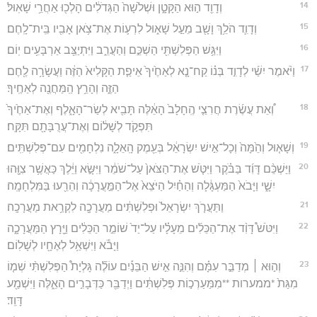
14
וְדָוִ֖ד ה֣וּא הַקָּטָ֑ן וּשְׁלֹשָׁה֙ הַגְּדֹלִ֔ים הָלְכ֖וּ אַחֲרֵ֥י שָׁאֽוּל׃
15
וְדָוִ֛ד הֹלֵ֥ךְ וָשָׁ֖ב מֵעַ֣ל שָׁא֑וּל לִרְע֛וֹת אֶת־צֹ֥אן אָבִ֖יו בֵּֽית־לָֽחֶם׃
16
וַיִּגַּ֥שׁ הַפְּלִשְׁתִּ֖י הַשְׁכֵּ֣ם וְהַעֲרֵ֑ב וַיִּתְיַצֵּ֖ב אַרְבָּעִ֥ים יֽוֹם׃
17
וַיֹּ֨אמֶר יִשַׁ֜י לְדָוִ֣ד בְּנ֗וֹ קַח־נָ֤א לְאַחֶ֙יךָ֙ אֵיפַ֤ת הַקָּלִיא֙ הַזֶּ֔ה וַעֲשָׂרָ֥ה לֶ֖חֶם
הַזֶּ֑ה וְהָרֵ֥ץ הַֽמַּחֲנֶ֖ה לְאַחֶֽיךָ׃
18
וְ֠אֵת עֲשֶׂ֜רֶת חֲרִצֵ֤י הֶֽחָלָב֙ הָאֵ֔לֶּה תָּבִ֖יא לְשַׂר־הָאָ֑לֶף וְאֶת־אַחֶ֙יךָ֙
תִּפְקֹ֣ד לְשָׁל֔וֹם וְאֶת־עֲרֻבָּתָ֖ם תִּקָּֽח׃
19
וְשָׁא֤וּל וְהֵ֙מָּה֙ וְכָל־אִ֣ישׁ יִשְׂרָאֵ֔ל בְּעֵ֖מֶק הָֽאֵלָ֑ה נִלְחָמִ֖ים עִם־פְּלִשְׁתִּֽים׃
20
וַיַּשְׁכֵּ֨ם דָּוִ֜ד בַּבֹּ֗קֶר וַיִּטֹּ֤שׁ אֶת־הַצֹּאן֙ עַל־שֹׁמֵ֔ר וַיִּשָּׂ֣א וַיֵּ֔לֶךְ כַּאֲשֶׁ֥ר צִוָּ֖הוּ
יִשָׁ֑י וַיָּבֹא֙ הַמַּעְגָּ֔לָה וְהַחַ֗יִל הַיֹּצֵא֙ אֶל־הַמַּ֣עֲרָכָ֔ה וְהֵרֵ֖עוּ בַּמִּלְחָמָֽה׃
21
וַתַּעֲרֹ֤ךְ יִשְׂרָאֵל֙ וּפְלִשְׁתִּ֔ים מַעֲרָכָ֖ה לִקְרַ֥את מַעֲרָכָֽה׃
22
וַיִּטֹּשׁ֩ דָּוִ֨ד אֶת־הַכֵּלִ֜ים מֵעָלָ֗יו עַל־יַד֙ שׁוֹמֵ֣ר הַכֵּלִ֔ים וַיָּ֖רָץ הַמַּעֲרָכָ֑ה
וַיָּבֹ֕א וַיִּשְׁאַ֥ל לְאֶחָ֖יו לְשָׁלֽוֹם׃
23
וְה֣וּא ׀ מְדַבֵּ֣ר עִמָּ֗ם וְהִנֵּ֣ה אִ֣ישׁ הַבֵּנַ֡יִם עוֹלֶ֞ה גָּלְיָת֩ הַפְּלִשְׁתִּ֨י שְׁמ֤וֹ
מִגַּת֙ *ממערות **מִמַּעַרְכ֣וֹת פְּלִשְׁתִּ֔ים וַיְדַבֵּ֖ר כַּדְּבָרִ֣ים הָאֵ֑לֶּה וַיִּשְׁמַ֖ע
דָּוִֽד׃