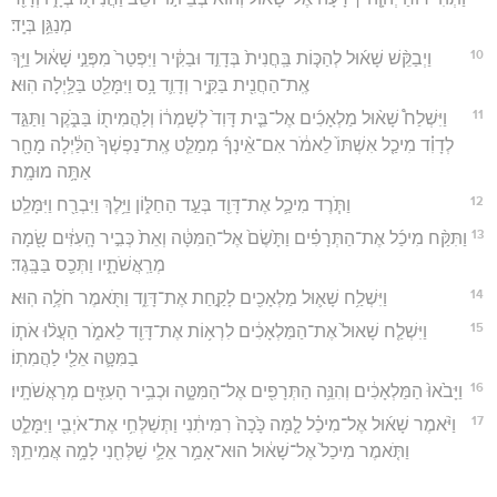
מְנַגֵּ֥ן בְּיָֽד׃
10
וַיְבַקֵּ֨שׁ שָׁא֜וּל לְהַכּ֤וֹת בַּֽחֲנִית֙ בְּדָוִ֣ד וּבַקִּ֔יר וַיִּפְטַר֙ מִפְּנֵ֣י שָׁא֔וּל וַיַּ֥ךְ
אֶֽת־הַחֲנִ֖ית בַּקִּ֑יר וְדָוִ֛ד נָ֥ס וַיִּמָּלֵ֖ט בַּלַּ֥יְלָה הֽוּא׃
11
וַיִּשְׁלַח֩ שָׁא֨וּל מַלְאָכִ֜ים אֶל־בֵּ֤ית דָּוִד֙ לְשָׁמְר֔וֹ וְלַהֲמִית֖וֹ בַּבֹּ֑קֶר וַתַּגֵּ֣ד
לְדָוִ֗ד מִיכַ֤ל אִשְׁתּוֹ֙ לֵאמֹ֔ר אִם־אֵ֨ינְךָ֜ מְמַלֵּ֤ט אֶֽת־נַפְשְׁךָ֙ הַלַּ֔יְלָה מָחָ֖ר
אַתָּ֥ה מוּמָֽת׃
12
וַתֹּ֧רֶד מִיכַ֛ל אֶת־דָּוִ֖ד בְּעַ֣ד הַחַלּ֑וֹן וַיֵּ֥לֶךְ וַיִּבְרַ֖ח וַיִּמָּלֵֽט׃
13
וַתִּקַּ֨ח מִיכַ֜ל אֶת־הַתְּרָפִ֗ים וַתָּ֙שֶׂם֙ אֶל־הַמִּטָּ֔ה וְאֵת֙ כְּבִ֣יר הָֽעִזִּ֔ים שָׂ֖מָה
מְרַֽאֲשֹׁתָ֑יו וַתְּכַ֖ס בַּבָּֽגֶד׃
14
וַיִּשְׁלַ֥ח שָׁא֛וּל מַלְאָכִ֖ים לָקַ֣חַת אֶת־דָּוִ֑ד וַתֹּ֖אמֶר חֹלֶ֥ה הֽוּא׃
15
וַיִּשְׁלַ֤ח שָׁאוּל֙ אֶת־הַמַּלְאָכִ֔ים לִרְא֥וֹת אֶת־דָּוִ֖ד לֵאמֹ֑ר הַעֲל֨וּ אֹת֧וֹ
בַמִּטָּ֛ה אֵלַ֖י לַהֲמִתֽוֹ׃
16
וַיָּבֹ֙אוּ֙ הַמַּלְאָכִ֔ים וְהִנֵּ֥ה הַתְּרָפִ֖ים אֶל־הַמִּטָּ֑ה וּכְבִ֥יר הָעִזִּ֖ים מְרַאֲשֹׁתָֽיו׃
17
וַיֹּ֨אמֶר שָׁא֜וּל אֶל־מִיכַ֗ל לָ֤מָּה כָּ֙כָה֙ רִמִּיתִ֔נִי וַתְּשַׁלְּחִ֥י אֶת־אֹיְבִ֖י וַיִּמָּלֵ֑ט
וַתֹּ֤אמֶר מִיכַל֙ אֶל־שָׁא֔וּל הוּא־אָמַ֥ר אֵלַ֛י שַׁלְּחִ֖נִי לָמָ֥ה אֲמִיתֵֽךְ׃