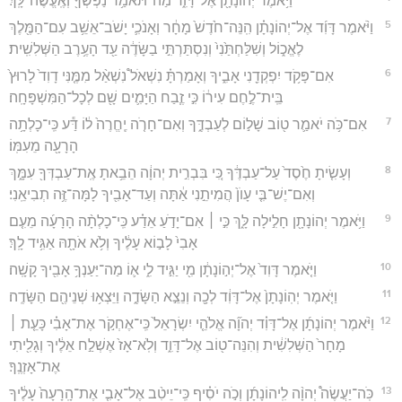
וַיֹּ֥אמֶר יְהוֹנָתָ֖ן אֶל־דָּוִ֑ד מַה־תֹּאמַ֥ר נַפְשְׁךָ֖ וְאֶֽעֱשֶׂה־לָּֽךְ׃
5
וַיֹּ֨אמֶר דָּוִ֜ד אֶל־יְהוֹנָתָ֗ן הִֽנֵּה־חֹ֙דֶשׁ֙ מָחָ֔ר וְאָנֹכִ֛י יָשֹׁב־אֵשֵׁ֥ב עִם־הַמֶּ֖לֶךְ
לֶאֱכ֑וֹל וְשִׁלַּחְתַּ֙נִי֙ וְנִסְתַּרְתִּ֣י בַשָּׂדֶ֔ה עַ֖ד הָעֶ֥רֶב הַשְּׁלִשִֽׁית׃
6
אִם־פָּקֹ֥ד יִפְקְדֵ֖נִי אָבִ֑יךָ וְאָמַרְתָּ֗ נִשְׁאֹל֩ נִשְׁאַ֨ל מִמֶּ֤נִּי דָוִד֙ לָרוּץ֙
בֵּֽית־לֶ֣חֶם עִיר֔וֹ כִּ֣י זֶ֧בַח הַיָּמִ֛ים שָׁ֖ם לְכָל־הַמִּשְׁפָּחָֽה׃
7
אִם־כֹּ֥ה יֹאמַ֛ר ט֖וֹב שָׁל֣וֹם לְעַבְדֶּ֑ךָ וְאִם־חָרֹ֤ה יֶֽחֱרֶה֙ ל֔וֹ דַּ֕ע כִּֽי־כָלְתָ֥ה
הָרָעָ֖ה מֵעִמּֽוֹ׃
8
וְעָשִׂ֤יתָ חֶ֙סֶד֙ עַל־עַבְדֶּ֔ךָ כִּ֚י בִּבְרִ֣ית יְהוָ֔ה הֵבֵ֥אתָ אֶֽת־עַבְדְּךָ֖ עִמָּ֑ךְ
וְאִם־יֶשׁ־בִּ֤י עָוֺן֙ הֲמִיתֵ֣נִי אַ֔תָּה וְעַד־אָבִ֖יךָ לָמָּה־זֶּ֥ה תְבִיאֵֽנִי׃
9
וַיֹּ֥אמֶר יְהוֹנָתָ֖ן חָלִ֣ילָה לָּ֑ךְ כִּ֣י ׀ אִם־יָדֹ֣עַ אֵדַ֗ע כִּֽי־כָלְתָ֨ה הָרָעָ֜ה מֵעִ֤ם
אָבִי֙ לָב֣וֹא עָלֶ֔יךָ וְלֹ֥א אֹתָ֖הּ אַגִּ֥יד לָֽךְ׃
10
וַיֹּ֤אמֶר דָּוִד֙ אֶל־יְה֣וֹנָתָ֔ן מִ֖י יַגִּ֣יד לִ֑י א֛וֹ מַה־יַּעַנְךָ֥ אָבִ֖יךָ קָשָֽׁה׃
11
וַיֹּ֤אמֶר יְהֽוֹנָתָן֙ אֶל־דָּוִ֔ד לְכָ֖ה וְנֵצֵ֣א הַשָּׂדֶ֑ה וַיֵּצְא֥וּ שְׁנֵיהֶ֖ם הַשָּׂדֶֽה׃
12
וַיֹּ֨אמֶר יְהוֹנָתָ֜ן אֶל־דָּוִ֗ד יְהוָ֞ה אֱלֹהֵ֤י יִשְׂרָאֵל֙ כִּֽי־אֶחְקֹ֣ר אֶת־אָבִ֗י כָּעֵ֤ת ׀
מָחָר֙ הַשְּׁלִשִׁ֔ית וְהִנֵּה־ט֖וֹב אֶל־דָּוִ֑ד וְלֹֽא־אָז֙ אֶשְׁלַ֣ח אֵלֶ֔יךָ וְגָלִ֖יתִי
אֶת־אָזְנֶֽךָ׃
13
כֹּֽה־יַעֲשֶׂה֩ יְהוָ֨ה לִֽיהוֹנָתָ֜ן וְכֹ֣ה יֹסִ֗יף כִּֽי־יֵיטִ֨ב אֶל־אָבִ֤י אֶת־הָֽרָעָה֙ עָלֶ֔יךָ