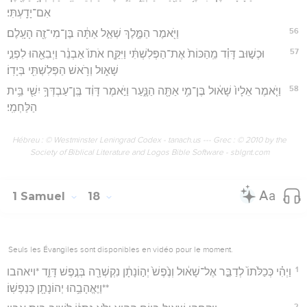
אִם־יָדָֽעְתִּי׃
56
וַיֹּ֖אמֶר הַמֶּ֑לֶךְ שְׁאַ֣ל אַתָּ֔ה בֶּן־מִי־זֶ֖ה הָעָֽלֶם׃
57
וּכְשׁ֣וּב דָּוִ֗ד מֵֽהַכּוֹת֙ אֶת־הַפְּלִשְׁתִּ֔י וַיִּקַּ֤ח אֹתוֹ֙ אַבְנֵ֔ר וַיְבִאֵ֖הוּ לִפְנֵ֣י
שָׁא֑וּל וְרֹ֥אשׁ הַפְּלִשְׁתִּ֖י בְּיָדֽוֹ׃
58
וַיֹּ֤אמֶר אֵלָיו֙ שָׁא֔וּל בֶּן־מִ֥י אַתָּ֖ה הַנָּ֑עַר וַיֹּ֣אמֶר דָּוִ֔ד בֶּֽן־עַבְדְּךָ֥ יִשַׁ֖י בֵּ֥ית
הַלַּחְמִֽי׃
Hébreu : © Westminster Leningrad Codex - tanach.us --- Grec : © 2010 by the
Society of Biblical Literature and Logos Bible Software - sblgnt.com
1 Samuel
18
Seuls les Évangiles sont disponibles en vidéo pour le moment.
1
וַיְהִ֗י כְּכַלֹּתוֹ֙ לְדַבֵּ֣ר אֶל־שָׁא֔וּל וְנֶ֙פֶשׁ֙ יְה֣וֹנָתָ֔ן נִקְשְׁרָ֖ה בְּנֶ֣פֶשׁ דָּוִ֑ד *ויאהבו
**וַיֶּאֱהָבֵ֥הוּ יְהוֹנָתָ֖ן כְּנַפְשֽׁוֹ׃
2