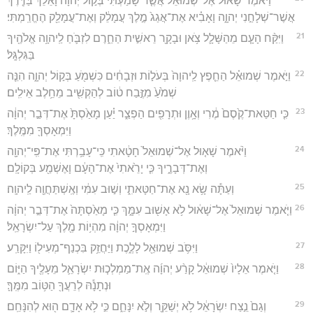
וַיֹּ֨אמֶר שָׁא֜וּל אֶל־שְׁמוּאֵ֗ל אֲשֶׁ֤ר שָׁמַ֙עְתִּי֙ בְּק֣וֹל יְהוָ֔ה וָאֵלֵ֕ךְ בַּדֶּ֖רֶךְ
אֲשֶׁר־שְׁלָחַ֣נִי יְהוָ֑ה וָאָבִ֗יא אֶת־אֲגַג֙ מֶ֣לֶךְ עֲמָלֵ֔ק וְאֶת־עֲמָלֵ֖ק הֶחֱרַֽמְתִּי׃
21
וַיִּקַּ֨ח הָעָ֧ם מֵהַשָּׁלָ֛ל צֹ֥אן וּבָקָ֖ר רֵאשִׁ֣ית הַחֵ֑רֶם לִזְבֹּ֛חַ לַֽיהוָ֥ה אֱלֹהֶ֖יךָ
בַּגִּלְגָּֽל׃
22
וַיֹּ֣אמֶר שְׁמוּאֵ֗ל הַחֵ֤פֶץ לַֽיהוָה֙ בְּעֹל֣וֹת וּזְבָחִ֔ים כִּשְׁמֹ֖עַ בְּק֣וֹל יְהוָ֑ה הִנֵּ֤ה
שְׁמֹ֙עַ֙ מִזֶּ֣בַח ט֔וֹב לְהַקְשִׁ֖יב מֵחֵ֥לֶב אֵילִֽים׃
23
כִּ֤י חַטַּאת־קֶ֙סֶם֙ מֶ֔רִי וְאָ֥וֶן וּתְרָפִ֖ים הַפְצַ֑ר יַ֗עַן מָאַ֙סְתָּ֙ אֶת־דְּבַ֣ר יְהוָ֔ה
וַיִּמְאָסְךָ֖ מִמֶּֽלֶךְ׃
24
וַיֹּ֨אמֶר שָׁא֤וּל אֶל־שְׁמוּאֵל֙ חָטָ֔אתִי כִּֽי־עָבַ֥רְתִּי אֶת־פִּֽי־יְהוָ֖ה
וְאֶת־דְּבָרֶ֑יךָ כִּ֤י יָרֵ֙אתִי֙ אֶת־הָעָ֔ם וָאֶשְׁמַ֖ע בְּקוֹלָֽם׃
25
וְעַתָּ֕ה שָׂ֥א נָ֖א אֶת־חַטָּאתִ֑י וְשׁ֣וּב עִמִּ֔י וְאֶֽשְׁתַּחֲוֶ֖ה לַֽיהוָֽה׃
26
וַיֹּ֤אמֶר שְׁמוּאֵל֙ אֶל־שָׁא֔וּל לֹ֥א אָשׁ֖וּב עִמָּ֑ךְ כִּ֤י מָאַ֙סְתָּה֙ אֶת־דְּבַ֣ר יְהוָ֔ה
וַיִּמְאָסְךָ֣ יְהוָ֔ה מִהְי֥וֹת מֶ֖לֶךְ עַל־יִשְׂרָאֵֽל׃
27
וַיִּסֹּ֥ב שְׁמוּאֵ֖ל לָלֶ֑כֶת וַיַּחֲזֵ֥ק בִּכְנַף־מְעִיל֖וֹ וַיִּקָּרַֽע׃
28
וַיֹּ֤אמֶר אֵלָיו֙ שְׁמוּאֵ֔ל קָרַ֨ע יְהוָ֜ה אֶֽת־מַמְלְכ֧וּת יִשְׂרָאֵ֛ל מֵעָלֶ֖יךָ הַיּ֑וֹם
וּנְתָנָ֕הּ לְרֵעֲךָ֖ הַטּ֥וֹב מִמֶּֽךָּ׃
29
וְגַם֙ נֵ֣צַח יִשְׂרָאֵ֔ל לֹ֥א יְשַׁקֵּ֖ר וְלֹ֣א יִנָּחֵ֑ם כִּ֣י לֹ֥א אָדָ֛ם ה֖וּא לְהִנָּחֵֽם׃