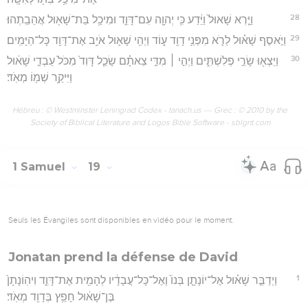
28
וַיַּ֤רְא שָׁאוּל֙ וַיֵּ֔דַע כִּ֥י יְהוָ֖ה עִם־דָּוִ֑ד וּמִיכַ֥ל בַּת־שָׁא֖וּל אֲהֵבַֽתְהוּ׃
29
וַיֹּ֣אסֶף שָׁא֗וּל לֵרֹ֛א מִפְּנֵ֥י דָוִ֖ד ע֑וֹד וַיְהִ֥י שָׁא֛וּל אֹיֵ֥ב אֶת־דָּוִ֖ד כָּל־הַיָּמִֽים׃
30
וַיֵּצְא֖וּ שָׂרֵ֣י פְלִשְׁתִּ֑ים וַיְהִ֣י ׀ מִדֵּ֣י צֵאתָ֗ם שָׂכַ֤ל דָּוִד֙ מִכֹּל֙ עַבְדֵ֣י שָׁא֔וּל
וַיִּיקַ֥ר שְׁמ֖וֹ מְאֹֽד׃
Hébreu : © Westminster Leningrad Codex - tanach.us --- Grec : © 2010 by the
Society of Biblical Literature and Logos Bible Software - sblgnt.com
1 Samuel
19
Seuls les Évangiles sont disponibles en vidéo pour le moment.
Jonatan prend la défense de David
1
וַיְדַבֵּ֣ר שָׁא֗וּל אֶל־יוֹנָתָ֤ן בְּנוֹ֙ וְאֶל־כָּל־עֲבָדָ֔יו לְהָמִ֖ית אֶת־דָּוִ֑ד וִיהֽוֹנָתָן֙
בֶּן־שָׁא֔וּל חָפֵ֥ץ בְּדָוִ֖ד מְאֹֽד׃