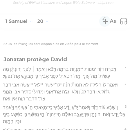
Society of Biblical Literature and Logos Bible Software - sblgnt.com
1 Samuel
20
Seuls les Évangiles sont disponibles en vidéo pour le moment.
Jonatan protège David
1
וַיִּבְרַ֣ח דָּוִ֔ד *מנוות **מִנָּי֖וֹת בָּרָמָ֑ה וַיָּבֹ֞א וַיֹּ֣אמֶר ׀ לִפְנֵ֣י יְהוֹנָתָ֗ן מֶ֤ה
עָשִׂ֙יתִי֙ מֶֽה־עֲוֺנִ֤י וּמֶֽה־חַטָּאתִי֙ לִפְנֵ֣י אָבִ֔יךָ כִּ֥י מְבַקֵּ֖שׁ אֶת־נַפְשִֽׁי׃
2
וַיֹּ֨אמֶר ל֣וֹ חָלִילָה֮ לֹ֣א תָמוּת֒ הִנֵּ֡ה *לו־*עשה **לֹֽא־**יַעֲשֶׂ֨ה אָבִ֜י דָּבָ֣ר
גָּד֗וֹל א֚וֹ דָּבָ֣ר קָטֹ֔ן וְלֹ֥א יִגְלֶ֖ה אֶת־אָזְנִ֑י וּמַדּוּעַ֩ יַסְתִּ֨יר אָבִ֥י מִמֶּ֛נִּי
אֶת־הַדָּבָ֥ר הַזֶּ֖ה אֵ֥ין זֹֽאת׃
3
וַיִּשָּׁבַ֨ע ע֜וֹד דָּוִ֗ד וַיֹּ֙אמֶר֙ יָדֹ֨עַ יָדַ֜ע אָבִ֗יךָ כִּֽי־מָצָ֤אתִי חֵן֙ בְּעֵינֶ֔יךָ וַיֹּ֛אמֶר
אַל־יֵֽדַע־זֹ֥את יְהוֹנָתָ֖ן פֶּן־יֵֽעָצֵ֑ב וְאוּלָ֗ם חַי־יְהוָה֙ וְחֵ֣י נַפְשֶׁ֔ךָ כִּ֣י כְפֶ֔שַׂע בֵּינִ֖י
וּבֵ֥ין הַמָּֽוֶת׃
4