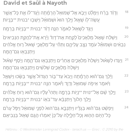
David et Saül à Nayoth
18
וְדָוִ֨ד בָּרַ֜ח וַיִּמָּלֵ֗ט וַיָּבֹ֤א אֶל־שְׁמוּאֵל֙ הָרָמָ֔תָה וַיַּ֨גֶּד־ל֔וֹ אֵ֛ת כָּל־אֲשֶׁ֥ר
עָֽשָׂה־ל֖וֹ שָׁא֑וּל וַיֵּ֤לֶךְ הוּא֙ וּשְׁמוּאֵ֔ל וַיֵּשְׁב֖וּ *בנוית **בְּנָֽיוֹת׃
19
וַיֻּגַּ֥ד לְשָׁא֖וּל לֵאמֹ֑ר הִנֵּ֣ה דָוִ֔ד *בנוית **בְּנָי֖וֹת בָּרָמָֽה׃
20
וַיִּשְׁלַ֨ח שָׁא֣וּל מַלְאָכִים֮ לָקַ֣חַת אֶת־דָּוִד֒ וַיַּ֗רְא אֶֽת־לַהֲקַ֤ת הַנְּבִיאִים֙
נִבְּאִ֔ים וּשְׁמוּאֵ֕ל עֹמֵ֥ד נִצָּ֖ב עֲלֵיהֶ֑ם וַתְּהִ֞י עַֽל־מַלְאֲכֵ֤י שָׁאוּל֙ ר֣וּחַ אֱלֹהִ֔ים
וַיִּֽתְנַבְּא֖וּ גַּם־הֵֽמָּה׃
21
וַיַּגִּ֣דוּ לְשָׁא֗וּל וַיִּשְׁלַח֙ מַלְאָכִ֣ים אֲחֵרִ֔ים וַיִּֽתְנַבְּא֖וּ גַּם־הֵ֑מָּה וַיֹּ֣סֶף שָׁא֗וּל
וַיִּשְׁלַח֙ מַלְאָכִ֣ים שְׁלִשִׁ֔ים וַיִּֽתְנַבְּא֖וּ גַּם־הֵֽמָּה׃
22
וַיֵּ֨לֶךְ גַּם־ה֜וּא הָרָמָ֗תָה וַיָּבֹא֙ עַד־בּ֤וֹר הַגָּדוֹל֙ אֲשֶׁ֣ר בַּשֶּׂ֔כוּ וַיִּשְׁאַ֣ל
וַיֹּ֔אמֶר אֵיפֹ֥ה שְׁמוּאֵ֖ל וְדָוִ֑ד וַיֹּ֕אמֶר הִנֵּ֖ה *בנוית **בְּנָי֥וֹת בָּרָמָֽה׃
23
וַיֵּ֣לֶךְ שָׁ֔ם אֶל־*נוית **נָי֖וֹת בָּרָמָ֑ה וַתְּהִי֩ עָלָ֨יו גַּם־ה֜וּא ר֣וּחַ אֱלֹהִ֗ים
וַיֵּ֤לֶךְ הָלוֹךְ֙ וַיִּתְנַבֵּ֔א עַד־בֹּא֖וֹ *בנוית **בְּנָי֥וֹת בָּרָמָֽה׃
24
וַיִּפְשַׁ֨ט גַּם־ה֜וּא בְּגָדָ֗יו וַיִּתְנַבֵּ֤א גַם־הוּא֙ לִפְנֵ֣י שְׁמוּאֵ֔ל וַיִּפֹּ֣ל עָרֹ֔ם
כָּל־הַיּ֥וֹם הַה֖וּא וְכָל־הַלָּ֑יְלָה עַל־כֵּן֙ יֹֽאמְר֔וּ הֲגַ֥ם שָׁא֖וּל בַּנְּבִיאִֽם׃
Hébreu : © Westminster Leningrad Codex - tanach.us --- Grec : © 2010 by the