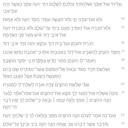
וְגָלִ֙יתִי֙ אֶת־אָזְנֶ֔ךָ וְשִׁלַּחְתִּ֖יךָ וְהָלַכְתָּ֣ לְשָׁל֑וֹם וִיהִ֤י יְהוָה֙ עִמָּ֔ךְ כַּאֲשֶׁ֥ר הָיָ֖ה
עִם־אָבִֽי׃
14
וְלֹ֖א אִם־עוֹדֶ֣נִּי חָ֑י וְלֹֽא־תַעֲשֶׂ֧ה עִמָּדִ֛י חֶ֥סֶד יְהוָ֖ה וְלֹ֥א אָמֽוּת׃
15
וְלֹֽא־תַכְרִ֧ת אֶֽת־חַסְדְּךָ֛ מֵעִ֥ם בֵּיתִ֖י עַד־עוֹלָ֑ם וְלֹ֗א בְּהַכְרִ֤ת יְהוָה֙
אֶת־אֹיְבֵ֣י דָוִ֔ד אִ֕ישׁ מֵעַ֖ל פְּנֵ֥י הָאֲדָמָֽה׃
16
וַיִּכְרֹ֥ת יְהוֹנָתָ֖ן עִם־בֵּ֣ית דָּוִ֑ד וּבִקֵּ֣שׁ יְהוָ֔ה מִיַּ֖ד אֹיְבֵ֥י דָוִֽד׃
17
וַיּ֤וֹסֶף יְהֽוֹנָתָן֙ לְהַשְׁבִּ֣יעַ אֶת־דָּוִ֔ד בְּאַהֲבָת֖וֹ אֹת֑וֹ כִּֽי־אַהֲבַ֥ת נַפְשׁ֖וֹ אֲהֵבֽוֹ׃
18
וַיֹּֽאמֶר־ל֥וֹ יְהוֹנָתָ֖ן מָחָ֣ר חֹ֑דֶשׁ וְנִפְקַ֕דְתָּ כִּ֥י יִפָּקֵ֖ד מוֹשָׁבֶֽךָ׃
19
וְשִׁלַּשְׁתָּ֙ תֵּרֵ֣ד מְאֹ֔ד וּבָאתָ֙ אֶל־הַמָּק֔וֹם אֲשֶׁר־נִסְתַּ֥רְתָּ שָּׁ֖ם בְּי֣וֹם
הַֽמַּעֲשֶׂ֑ה וְיָ֣שַׁבְתָּ֔ אֵ֖צֶל הָאֶ֥בֶן הָאָֽזֶל׃
20
וַאֲנִ֕י שְׁלֹ֥שֶׁת הַחִצִּ֖ים צִדָּ֣ה אוֹרֶ֑ה לְשַֽׁלַּֽח־לִ֖י לְמַטָּרָֽה׃
21
וְהִנֵּה֙ אֶשְׁלַ֣ח אֶת־הַנַּ֔עַר לֵ֖ךְ מְצָ֣א אֶת־הַחִצִּ֑ים אִם־אָמֹר֩ אֹמַ֨ר לַנַּ֜עַר
הִנֵּ֥ה הַחִצִּ֣ים ׀ מִמְּךָ֣ וָהֵ֗נָּה קָחֶ֧נּוּ ׀ וָבֹ֛אָה כִּֽי־שָׁל֥וֹם לְךָ֛ וְאֵ֥ין דָּבָ֖ר
חַי־יְהוָֽה׃
22
וְאִם־כֹּ֤ה אֹמַר֙ לָעֶ֔לֶם הִנֵּ֥ה הַחִצִּ֖ים מִמְּךָ֣ וָהָ֑לְאָה לֵ֕ךְ כִּ֥י שִֽׁלַּחֲךָ֖ יְהוָֽה׃
23
וְהַ֨דָּבָ֔ר אֲשֶׁ֥ר דִּבַּ֖רְנוּ אֲנִ֣י וָאָ֑תָּה הִנֵּ֧ה יְהוָ֛ה בֵּינִ֥י וּבֵינְךָ֖ עַד־עוֹלָֽם׃