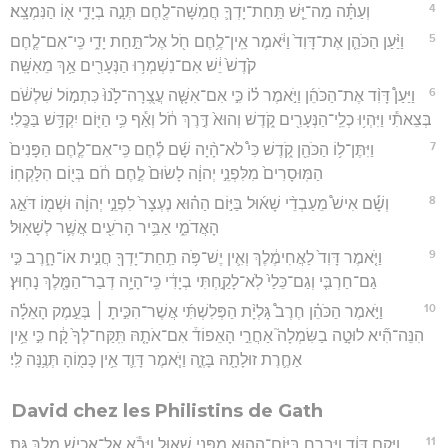
4
וְעַתָּ֗ה מַה־יֵּ֧שׁ תַּֽחַת־יָדְךָ֛ חֲמִשָּׁה־לֶ֖חֶם תְּנָ֣ה בְיָדִ֑י א֖וֹ הַנִּמְצָֽא׃
5
וַיַּ֨עַן הַכֹּהֵ֤ן אֶת־דָּוִד֙ וַיֹּ֔אמֶר אֵֽין־לֶ֥חֶם חֹ֖ל אֶל־תַּ֣חַת יָדִ֑י כִּֽי־אִם־לֶ֤חֶם
קֹ֙דֶשׁ֙ יֵ֔שׁ אִם־נִשְׁמְר֥וּ הַנְּעָרִ֖ים אַ֥ךְ מֵאִשָּֽׁה׃
6
וַיַּעַן֩ דָּוִ֨ד אֶת־הַכֹּהֵ֜ן וַיֹּ֣אמֶר ל֗וֹ כִּ֣י אִם־אִשָּׁ֤ה עֲצֻֽרָה־לָ֙נוּ֙ כִּתְמ֣וֹל שִׁלְשֹׁ֔ם
בְּצֵאתִ֕י וַיִּהְי֥וּ כְלֵֽי־הַנְּעָרִ֖ים קֹ֑דֶשׁ וְהוּא֙ דֶּ֣רֶךְ חֹ֔ל וְאַ֕ף כִּ֥י הַיּ֖וֹם יִקְדַּ֥שׁ בַּכֶּֽלִי׃
7
וַיִּתֶּן־ל֥וֹ הַכֹּהֵ֖ן קֹ֑דֶשׁ כִּי֩ לֹא־הָ֨יָה שָׁ֜ם לֶ֗חֶם כִּֽי־אִם־לֶ֤חֶם הַפָּנִים֙
הַמּֽוּסָרִים֙ מִלִּפְנֵ֣י יְהוָ֔ה לָשׂוּם֙ לֶ֣חֶם חֹ֔ם בְּי֖וֹם הִלָּקְחֽוֹ׃
8
וְשָׁ֡ם אִישׁ֩ מֵעַבְדֵ֨י שָׁא֜וּל בַּיּ֣וֹם הַה֗וּא נֶעְצָר֙ לִפְנֵ֣י יְהוָ֔ה וּשְׁמ֖וֹ דֹּאֵ֣ג
הָאֲדֹמִ֑י אַבִּ֥יר הָרֹעִ֖ים אֲשֶׁ֥ר לְשָׁאֽוּל׃
9
וַיֹּ֤אמֶר דָּוִד֙ לַאֲחִימֶ֔לֶךְ וְאִ֛ין יֶשׁ־פֹּ֥ה תַֽחַת־יָדְךָ֖ חֲנִ֣ית אוֹ־חָ֑רֶב כִּ֣י
גַם־חַרְבִּ֤י וְגַם־כֵּלַי֙ לֹֽא־לָקַ֣חְתִּי בְיָדִ֔י כִּֽי־הָיָ֥ה דְבַר־הַמֶּ֖לֶךְ נָחֽוּץ׃
10
וַיֹּ֣אמֶר הַכֹּהֵ֗ן חֶרֶב֩ גָּלְיָ֨ת הַפְּלִשְׁתִּ֜י אֲשֶׁר־הִכִּ֣יתָ ׀ בְּעֵ֣מֶק הָאֵלָ֗ה
הִנֵּה־הִ֞יא לוּטָ֣ה בַשִּׂמְלָה֮ אַחֲרֵ֣י הָאֵפוֹד֒ אִם־אֹתָ֤הּ תִּֽקַּח־לְךָ֙ קָ֔ח כִּ֣י אֵ֥ין
אַחֶ֛רֶת זוּלָתָ֖הּ בָּזֶ֑ה וַיֹּ֧אמֶר דָּוִ֛ד אֵ֥ין כָּמ֖וֹהָ תְּנֶ֥נָּה לִּֽי׃
David chez les Philistins de Gath
11
וַיָּ֣קָם דָּוִ֔ד וַיִּבְרַ֥ח בַּיּוֹם־הַה֖וּא מִפְּנֵ֣י שָׁא֑וּל וַיָּבֹ֕א אֶל־אָכִ֖ישׁ מֶ֥לֶךְ גַּֽת׃