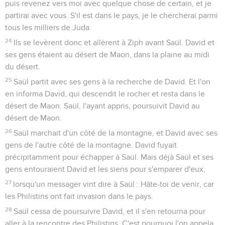
puis revenez vers moi avec quelque chose de certain, et je
partirai avec vous. S'il est dans le pays, je le chercherai parmi
tous les milliers de Juda.
24
Ils se levèrent donc et allèrent à Ziph avant Saül. David et
ses gens étaient au désert de Maon, dans la plaine au midi
du désert.
25
Saül partit avec ses gens à la recherche de David. Et l'on
en informa David, qui descendit le rocher et resta dans le
désert de Maon. Saül, l'ayant appris, poursuivit David au
désert de Maon.
26
Saül marchait d'un côté de la montagne, et David avec ses
gens de l'autre côté de la montagne. David fuyait
précipitamment pour échapper à Saül. Mais déjà Saül et ses
gens entouraient David et les siens pour s'emparer d'eux,
27
lorsqu'un messager vint dire à Saül : Hâte-toi de venir, car
les Philistins ont fait invasion dans le pays.
28
Saül cessa de poursuivre David, et il s'en retourna pour
aller à la rencontre des Philistins. C'est pourquoi l'on appela