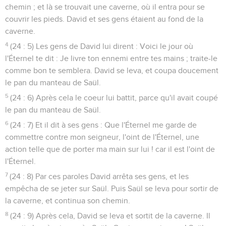
chemin ; et là se trouvait une caverne, où il entra pour se
couvrir les pieds. David et ses gens étaient au fond de la
caverne.
4
(24 : 5) Les gens de David lui dirent : Voici le jour où
l'Éternel te dit : Je livre ton ennemi entre tes mains ; traite-le
comme bon te semblera. David se leva, et coupa doucement
le pan du manteau de Saül.
5
(24 : 6) Après cela le coeur lui battit, parce qu'il avait coupé
le pan du manteau de Saül.
6
(24 : 7) Et il dit à ses gens : Que l'Éternel me garde de
commettre contre mon seigneur, l'oint de l'Éternel, une
action telle que de porter ma main sur lui ! car il est l'oint de
l'Éternel.
7
(24 : 8) Par ces paroles David arrêta ses gens, et les
empêcha de se jeter sur Saül. Puis Saül se leva pour sortir de
la caverne, et continua son chemin.
8
(24 : 9) Après cela, David se leva et sortit de la caverne. Il