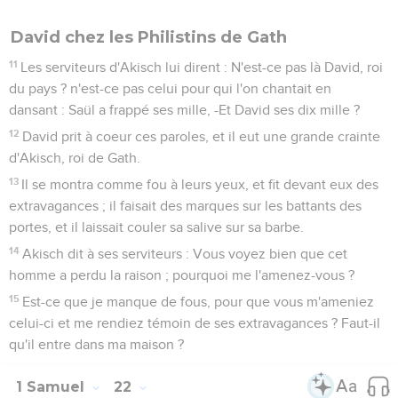
David chez les Philistins de Gath
11
Les serviteurs d'Akisch lui dirent : N'est-ce pas là David, roi
du pays ? n'est-ce pas celui pour qui l'on chantait en
dansant : Saül a frappé ses mille, -Et David ses dix mille ?
12
David prit à coeur ces paroles, et il eut une grande crainte
d'Akisch, roi de Gath.
13
Il se montra comme fou à leurs yeux, et fit devant eux des
extravagances ; il faisait des marques sur les battants des
portes, et il laissait couler sa salive sur sa barbe.
14
Akisch dit à ses serviteurs : Vous voyez bien que cet
homme a perdu la raison ; pourquoi me l'amenez-vous ?
15
Est-ce que je manque de fous, pour que vous m'ameniez
celui-ci et me rendiez témoin de ses extravagances ? Faut-il
qu'il entre dans ma maison ?
1 Samuel
22