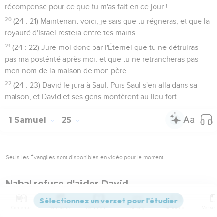
récompense pour ce que tu m'as fait en ce jour !
20
(24 : 21) Maintenant voici, je sais que tu régneras, et que la
royauté d'Israël restera entre tes mains.
21
(24 : 22) Jure-moi donc par l'Éternel que tu ne détruiras
pas ma postérité après moi, et que tu ne retrancheras pas
mon nom de la maison de mon père.
22
(24 : 23) David le jura à Saül. Puis Saül s'en alla dans sa
maison, et David et ses gens montèrent au lieu fort.
1 Samuel
25
Seuls les Évangiles sont disponibles en vidéo pour le moment.
Nabal refuse d'aider David
1
Samuel mourut. Tout Israël s'étant assemblé le pleura, et on
Contenus
Versions
Commentaires
Strong
Dictionnaire
l'enterra dans sa demeure à Rama. Ce fut alors que David se