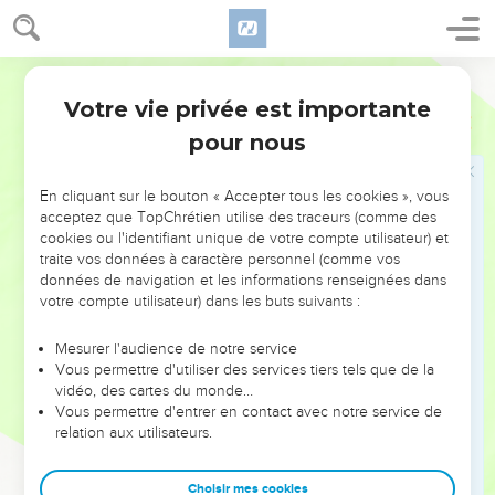
devenir le gendre du roi ? Moi, je suis un homme pauvre et
de peu d'importance.
24
Segond 1910
Les serviteurs de Saül lui rapportèrent ce qu'avait répondu
David.
Votre vie privée est importante
1 Samuel
18
25
Saül dit : Vous parlerez ainsi à David : Le roi ne demande
pour nous
point de dot ; mais il désire cent prépuces de Philistins, pour
être vengé de ses ennemis. Saül avait le dessein de faire
En cliquant sur le bouton « Accepter tous les cookies », vous
tomber David entre les mains des Philistins.
acceptez que TopChrétien utilise des traceurs (comme des
cookies ou l'identifiant unique de votre compte utilisateur) et
26
Les serviteurs de Saül rapportèrent ces paroles à David, et
traite vos données à caractère personnel (comme vos
David agréa ce qui lui était demandé pour qu'il devînt
données de navigation et les informations renseignées dans
gendre du roi.
votre compte utilisateur) dans les buts suivants :
27
Avant le terme fixé, David se leva, partit avec ses gens, et
Mesurer l'audience de notre service
tua deux cents hommes parmi les Philistins ; il apporta leurs
Vous permettre d'utiliser des services tiers tels que de la
prépuces, et en livra au roi le nombre complet, afin de
vidéo, des cartes du monde…
Vous permettre d'entrer en contact avec notre service de
devenir gendre du roi. Alors Saül lui donna pour femme
relation aux utilisateurs.
Mical, sa fille.
28
Saül vit et comprit que l'Éternel était avec David ; et Mical,
Choisir mes cookies