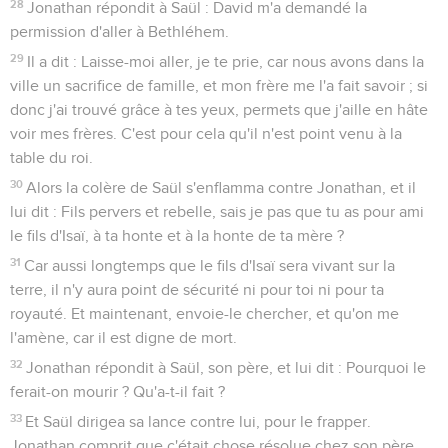
28
Jonathan répondit à Saül : David m'a demandé la
permission d'aller à Bethléhem.
29
Il a dit : Laisse-moi aller, je te prie, car nous avons dans la
ville un sacrifice de famille, et mon frère me l'a fait savoir ; si
donc j'ai trouvé grâce à tes yeux, permets que j'aille en hâte
voir mes frères. C'est pour cela qu'il n'est point venu à la
table du roi.
30
Alors la colère de Saül s'enflamma contre Jonathan, et il
lui dit : Fils pervers et rebelle, sais je pas que tu as pour ami
le fils d'Isaï, à ta honte et à la honte de ta mère ?
31
Car aussi longtemps que le fils d'Isaï sera vivant sur la
terre, il n'y aura point de sécurité ni pour toi ni pour ta
royauté. Et maintenant, envoie-le chercher, et qu'on me
l'amène, car il est digne de mort.
32
Jonathan répondit à Saül, son père, et lui dit : Pourquoi le
ferait-on mourir ? Qu'a-t-il fait ?
33
Et Saül dirigea sa lance contre lui, pour le frapper.
Jonathan comprit que c'était chose résolue chez son père