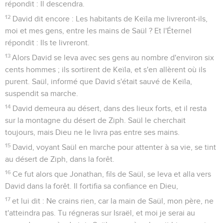
répondit : Il descendra.
12
David dit encore : Les habitants de Keïla me livreront-ils,
moi et mes gens, entre les mains de Saül ? Et l'Éternel
répondit : Ils te livreront.
13
Alors David se leva avec ses gens au nombre d'environ six
cents hommes ; ils sortirent de Keïla, et s'en allèrent où ils
purent. Saül, informé que David s'était sauvé de Keïla,
suspendit sa marche.
14
David demeura au désert, dans des lieux forts, et il resta
sur la montagne du désert de Ziph. Saül le cherchait
toujours, mais Dieu ne le livra pas entre ses mains.
15
David, voyant Saül en marche pour attenter à sa vie, se tint
au désert de Ziph, dans la forêt.
16
Ce fut alors que Jonathan, fils de Saül, se leva et alla vers
David dans la forêt. Il fortifia sa confiance en Dieu,
17
et lui dit : Ne crains rien, car la main de Saül, mon père, ne
t'atteindra pas. Tu régneras sur Israël, et moi je serai au