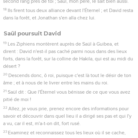
second rang près de toi ; Saül, mon père, le sait bien aussi.
18
Ils firent tous deux alliance devant l'Éternel ; et David resta
dans la forêt, et Jonathan s'en alla chez lui.
Saül poursuit David
19
Les Ziphiens montèrent auprès de Saül à Guibea, et
dirent : David n'est-il pas caché parmi nous dans des lieux
forts, dans la forêt, sur la colline de Hakila, qui est au midi du
désert ?
20
Descends donc, ô roi, puisque c'est là tout le désir de ton
âme ; et à nous de le livrer entre les mains du roi.
21
Saül dit : Que l'Éternel vous bénisse de ce que vous avez
pitié de moi !
22
Allez, je vous prie, prenez encore des informations pour
savoir et découvrir dans quel lieu il a dirigé ses pas et qui l'y
a vu, car il est, m'a-t-on dit, fort rusé.
23
Examinez et reconnaissez tous les lieux où il se cache,