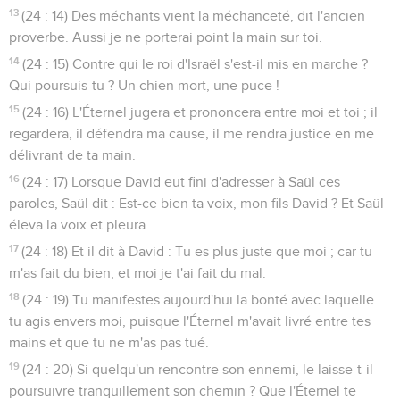
13
(24 : 14) Des méchants vient la méchanceté, dit l'ancien
proverbe. Aussi je ne porterai point la main sur toi.
14
(24 : 15) Contre qui le roi d'Israël s'est-il mis en marche ?
Qui poursuis-tu ? Un chien mort, une puce !
15
(24 : 16) L'Éternel jugera et prononcera entre moi et toi ; il
regardera, il défendra ma cause, il me rendra justice en me
délivrant de ta main.
16
(24 : 17) Lorsque David eut fini d'adresser à Saül ces
paroles, Saül dit : Est-ce bien ta voix, mon fils David ? Et Saül
éleva la voix et pleura.
17
(24 : 18) Et il dit à David : Tu es plus juste que moi ; car tu
m'as fait du bien, et moi je t'ai fait du mal.
18
(24 : 19) Tu manifestes aujourd'hui la bonté avec laquelle
tu agis envers moi, puisque l'Éternel m'avait livré entre tes
mains et que tu ne m'as pas tué.
19
(24 : 20) Si quelqu'un rencontre son ennemi, le laisse-t-il
poursuivre tranquillement son chemin ? Que l'Éternel te