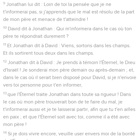
9
Jonathan lui dit : Loin de toi la pensée que je ne
t'informerai pas, si j'apprends que le mal est résolu de la part
de mon père et menace de t'atteindre !
10
David dit à Jonathan : Qui m'informera dans le cas où ton
père te répondrait durement ?
11
Et Jonathan dit à David : Viens, sortons dans les champs.
Et ils sortirent tous deux dans les champs.
12
Jonathan dit à David : Je prends à témoin l'Éternel, le Dieu
d'Israël ! Je sonderai mon père demain ou après-demain ; et,
dans le cas où il serait bien disposé pour David, si je n'envoie
vers toi personne pour t'en informer,
13
que l'Éternel traite Jonathan dans toute sa rigueur ! Dans
le cas où mon père trouverait bon de te faire du mal, je
t'informerai aussi et je te laisserai partir, afin que tu t'en ailles
en paix ; et que l'Éternel soit avec toi, comme il a été avec
mon père !
14
Si je dois vivre encore, veuille user envers moi de la bonté