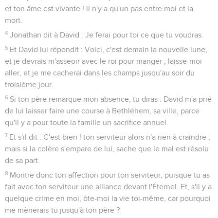
et ton âme est vivante ! il n'y a qu'un pas entre moi et la
mort.
4
Jonathan dit à David : Je ferai pour toi ce que tu voudras.
5
Et David lui répondit : Voici, c'est demain la nouvelle lune,
et je devrais m'asseoir avec le roi pour manger ; laisse-moi
aller, et je me cacherai dans les champs jusqu'au soir du
troisième jour.
6
Si ton père remarque mon absence, tu diras : David m'a prié
de lui laisser faire une course à Bethléhem, sa ville, parce
qu'il y a pour toute la famille un sacrifice annuel.
7
Et s'il dit : C'est bien ! ton serviteur alors n'a rien à craindre ;
mais si la colère s'empare de lui, sache que le mal est résolu
de sa part.
8
Montre donc ton affection pour ton serviteur, puisque tu as
fait avec ton serviteur une alliance devant l'Éternel. Et, s'il y a
quelque crime en moi, ôte-moi la vie toi-même, car pourquoi
me mènerais-tu jusqu'à ton père ?