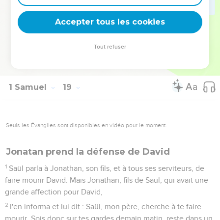
sa fille, aimait David.
29
Saül craignit de plus en plus David, et il fut toute sa vie
Accepter tous les cookies
son ennemi.
30
Les princes des Philistins faisaient des excursions ; et
Tout refuser
chaque fois qu'ils sortaient, David avait plus de succès que
tous les serviteurs de Saül, et son nom devint très célèbre.
1 Samuel
19
Seuls les Évangiles sont disponibles en vidéo pour le moment.
Jonatan prend la défense de David
1
Saül parla à Jonathan, son fils, et à tous ses serviteurs, de
faire mourir David. Mais Jonathan, fils de Saül, qui avait une
grande affection pour David,
2
l'en informa et lui dit : Saül, mon père, cherche à te faire
mourir. Sois donc sur tes gardes demain matin, reste dans un