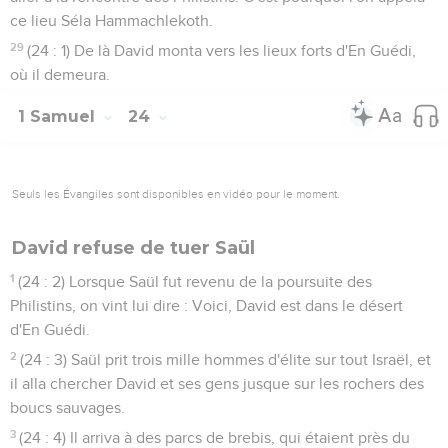
ce lieu Séla Hammachlekoth.
29
(24 : 1) De là David monta vers les lieux forts d'En Guédi,
où il demeura.
1 Samuel
24
Seuls les Évangiles sont disponibles en vidéo pour le moment.
David refuse de tuer Saül
1
(24 : 2) Lorsque Saül fut revenu de la poursuite des
Philistins, on vint lui dire : Voici, David est dans le désert
d'En Guédi.
2
(24 : 3) Saül prit trois mille hommes d'élite sur tout Israël, et
il alla chercher David et ses gens jusque sur les rochers des
boucs sauvages.
3
(24 : 4) Il arriva à des parcs de brebis, qui étaient près du