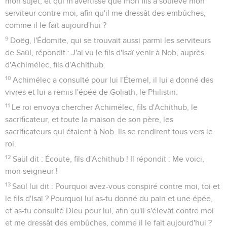
mon sujet, et qui m'avertisse que mon fils a soulevé mon
serviteur contre moi, afin qu'il me dressât des embûches,
comme il le fait aujourd'hui ?
9
Doëg, l'Édomite, qui se trouvait aussi parmi les serviteurs
de Saül, répondit : J'ai vu le fils d'Isaï venir à Nob, auprès
d'Achimélec, fils d'Achithub.
10
Achimélec a consulté pour lui l'Éternel, il lui a donné des
vivres et lui a remis l'épée de Goliath, le Philistin.
11
Le roi envoya chercher Achimélec, fils d'Achithub, le
sacrificateur, et toute la maison de son père, les
sacrificateurs qui étaient à Nob. Ils se rendirent tous vers le
roi.
12
Saül dit : Écoute, fils d'Achithub ! Il répondit : Me voici,
mon seigneur !
13
Saül lui dit : Pourquoi avez-vous conspiré contre moi, toi et
le fils d'Isaï ? Pourquoi lui as-tu donné du pain et une épée,
et as-tu consulté Dieu pour lui, afin qu'il s'élevât contre moi
et me dressât des embûches, comme il le fait aujourd'hui ?