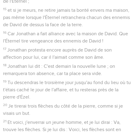
de l'Éternel ;
15
et si je meurs, ne retire jamais ta bonté envers ma maison,
pas même lorsque l'Éternel retranchera chacun des ennemis
de David de dessus la face de la terre.
16
Car Jonathan a fait alliance avec la maison de David. Que
l'Éternel tire vengeance des ennemis de David !
17
Jonathan protesta encore auprès de David de son
affection pour lui, car il l'aimait comme son âme.
18
Jonathan lui dit : C'est demain la nouvelle lune ; on
remarquera ton absence, car ta place sera vide.
19
Tu descendras le troisième jour jusqu'au fond du lieu où tu
t'étais caché le jour de l'affaire, et tu resteras près de la
pierre d'Ézel.
20
Je tirerai trois flèches du côté de la pierre, comme si je
visais un but.
21
Et voici, j'enverrai un jeune homme, et je lui dirai : Va,
trouve les flèches. Si je lui dis : Voici, les flèches sont en