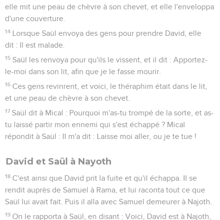
elle mit une peau de chèvre à son chevet, et elle l'enveloppa
d'une couverture.
14
Lorsque Saül envoya des gens pour prendre David, elle
dit : Il est malade.
15
Saül les renvoya pour qu'ils le vissent, et il dit : Apportez-
le-moi dans son lit, afin que je le fasse mourir.
16
Ces gens revinrent, et voici, le théraphim était dans le lit,
et une peau de chèvre à son chevet.
17
Saül dit à Mical : Pourquoi m'as-tu trompé de la sorte, et as-
tu laissé partir mon ennemi qui s'est échappé ? Mical
répondit à Saül : Il m'a dit : Laisse moi aller, ou je te tue !
David et Saül à Nayoth
18
C'est ainsi que David prit la fuite et qu'il échappa. Il se
rendit auprès de Samuel à Rama, et lui raconta tout ce que
Saül lui avait fait. Puis il alla avec Samuel demeurer à Najoth.
19
On le rapporta à Saül, en disant : Voici, David est à Najoth,