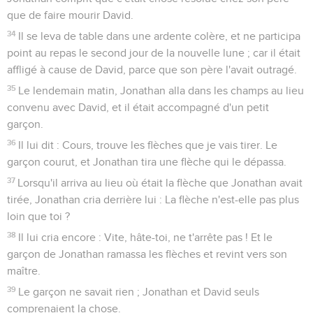
que de faire mourir David.
34
Il se leva de table dans une ardente colère, et ne participa
point au repas le second jour de la nouvelle lune ; car il était
affligé à cause de David, parce que son père l'avait outragé.
35
Le lendemain matin, Jonathan alla dans les champs au lieu
convenu avec David, et il était accompagné d'un petit
garçon.
36
Il lui dit : Cours, trouve les flèches que je vais tirer. Le
garçon courut, et Jonathan tira une flèche qui le dépassa.
37
Lorsqu'il arriva au lieu où était la flèche que Jonathan avait
tirée, Jonathan cria derrière lui : La flèche n'est-elle pas plus
loin que toi ?
38
Il lui cria encore : Vite, hâte-toi, ne t'arrête pas ! Et le
garçon de Jonathan ramassa les flèches et revint vers son
maître.
39
Le garçon ne savait rien ; Jonathan et David seuls
comprenaient la chose.