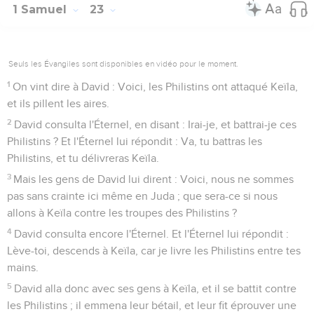
1 Samuel
23
Seuls les Évangiles sont disponibles en vidéo pour le moment.
1
On vint dire à David : Voici, les Philistins ont attaqué Keïla,
et ils pillent les aires.
2
David consulta l'Éternel, en disant : Irai-je, et battrai-je ces
Philistins ? Et l'Éternel lui répondit : Va, tu battras les
Philistins, et tu délivreras Keïla.
3
Mais les gens de David lui dirent : Voici, nous ne sommes
pas sans crainte ici même en Juda ; que sera-ce si nous
allons à Keïla contre les troupes des Philistins ?
4
David consulta encore l'Éternel. Et l'Éternel lui répondit :
Lève-toi, descends à Keïla, car je livre les Philistins entre tes
mains.
5
David alla donc avec ses gens à Keïla, et il se battit contre
les Philistins ; il emmena leur bétail, et leur fit éprouver une