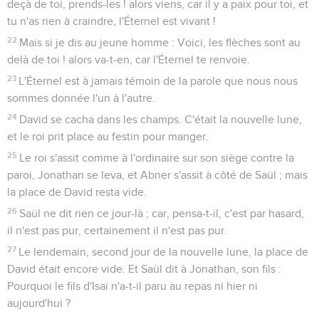
deçà de toi, prends-les ! alors viens, car il y a paix pour toi, et
tu n'as rien à craindre, l'Éternel est vivant !
22
Mais si je dis au jeune homme : Voici, les flèches sont au
delà de toi ! alors va-t-en, car l'Éternel te renvoie.
23
L'Éternel est à jamais témoin de la parole que nous nous
sommes donnée l'un à l'autre.
24
David se cacha dans les champs. C'était la nouvelle lune,
et le roi prit place au festin pour manger.
25
Le roi s'assit comme à l'ordinaire sur son siège contre la
paroi, Jonathan se leva, et Abner s'assit à côté de Saül ; mais
la place de David resta vide.
26
Saül ne dit rien ce jour-là ; car, pensa-t-il, c'est par hasard,
il n'est pas pur, certainement il n'est pas pur.
27
Le lendemain, second jour de la nouvelle lune, la place de
David était encore vide. Et Saül dit à Jonathan, son fils :
Pourquoi le fils d'Isaï n'a-t-il paru au repas ni hier ni
aujourd'hui ?