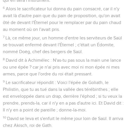
qui en sera l'instrument.
6
Alors le sacrificateur lui donna du pain consacré, car il n'y
avait là d'autre pain que du pain de proposition, qu'on avait
ôté de devant l'Éternel pour le remplacer par du pain chaud
au moment où on l'avait pris.
7
Là, ce même jour, un homme d'entre les serviteurs de Saül
se trouvait enfermé devant l'Éternel ; c'était un Édomite,
nommé Doëg, chef des bergers de Saül.
8
David dit à Achimélec : N'as-tu pas sous la main une lance
ou une épée ? car je n'ai pris avec moi ni mon épée ni mes
armes, parce que l'ordre du roi était pressant.
9
Le sacrificateur répondit : Voici l'épée de Goliath, le
Philistin, que tu as tué dans la vallée des térébinthes ; elle
est enveloppée dans un drap, derrière l'éphod ; si tu veux la
prendre, prends-la, car il n'y en a pas d'autre ici. Et David dit :
Il n'y en a point de pareille ; donne-la-moi.
10
David se leva et s'enfuit le même jour loin de Saül. Il arriva
chez Akisch, roi de Gath.