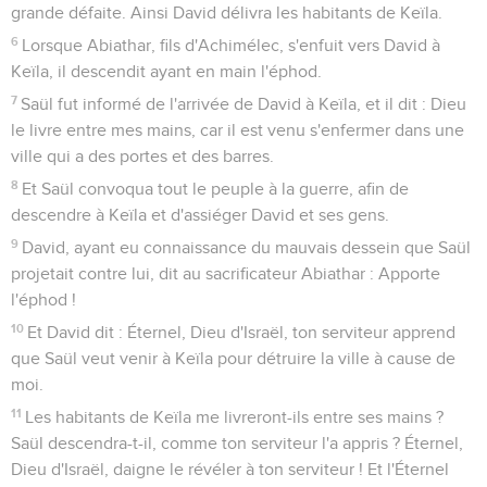
grande défaite. Ainsi David délivra les habitants de Keïla.
6
Lorsque Abiathar, fils d'Achimélec, s'enfuit vers David à
Keïla, il descendit ayant en main l'éphod.
7
Saül fut informé de l'arrivée de David à Keïla, et il dit : Dieu
le livre entre mes mains, car il est venu s'enfermer dans une
ville qui a des portes et des barres.
8
Et Saül convoqua tout le peuple à la guerre, afin de
descendre à Keïla et d'assiéger David et ses gens.
9
David, ayant eu connaissance du mauvais dessein que Saül
projetait contre lui, dit au sacrificateur Abiathar : Apporte
l'éphod !
10
Et David dit : Éternel, Dieu d'Israël, ton serviteur apprend
que Saül veut venir à Keïla pour détruire la ville à cause de
moi.
11
Les habitants de Keïla me livreront-ils entre ses mains ?
Saül descendra-t-il, comme ton serviteur l'a appris ? Éternel,
Dieu d'Israël, daigne le révéler à ton serviteur ! Et l'Éternel