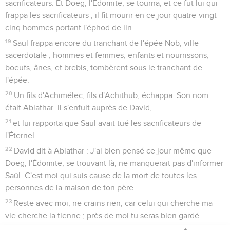
sacrificateurs. Et Doëg, l'Édomite, se tourna, et ce fut lui qui
frappa les sacrificateurs ; il fit mourir en ce jour quatre-vingt-
cinq hommes portant l'éphod de lin.
19
Saül frappa encore du tranchant de l'épée Nob, ville
sacerdotale ; hommes et femmes, enfants et nourrissons,
boeufs, ânes, et brebis, tombèrent sous le tranchant de
l'épée.
20
Un fils d'Achimélec, fils d'Achithub, échappa. Son nom
était Abiathar. Il s'enfuit auprès de David,
21
et lui rapporta que Saül avait tué les sacrificateurs de
l'Éternel.
22
David dit à Abiathar : J'ai bien pensé ce jour même que
Doëg, l'Édomite, se trouvant là, ne manquerait pas d'informer
Saül. C'est moi qui suis cause de la mort de toutes les
personnes de la maison de ton père.
23
Reste avec moi, ne crains rien, car celui qui cherche ma
vie cherche la tienne ; près de moi tu seras bien gardé.