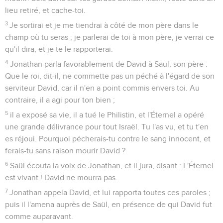
lieu retiré, et cache-toi.
3
Je sortirai et je me tiendrai à côté de mon père dans le
champ où tu seras ; je parlerai de toi à mon père, je verrai ce
qu'il dira, et je te le rapporterai.
4
Jonathan parla favorablement de David à Saül, son père :
Que le roi, dit-il, ne commette pas un péché à l'égard de son
serviteur David, car il n'en a point commis envers toi. Au
contraire, il a agi pour ton bien ;
5
il a exposé sa vie, il a tué le Philistin, et l'Éternel a opéré
une grande délivrance pour tout Israël. Tu l'as vu, et tu t'en
es réjoui. Pourquoi pécherais-tu contre le sang innocent, et
ferais-tu sans raison mourir David ?
6
Saül écouta la voix de Jonathan, et il jura, disant : L'Éternel
est vivant ! David ne mourra pas.
7
Jonathan appela David, et lui rapporta toutes ces paroles ;
puis il l'amena auprès de Saül, en présence de qui David fut
comme auparavant.