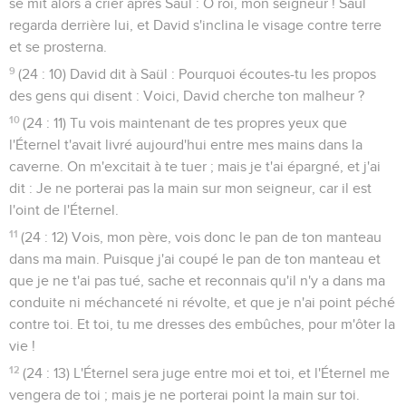
se mit alors à crier après Saül : O roi, mon seigneur ! Saül
regarda derrière lui, et David s'inclina le visage contre terre
et se prosterna.
9
(24 : 10) David dit à Saül : Pourquoi écoutes-tu les propos
des gens qui disent : Voici, David cherche ton malheur ?
10
(24 : 11) Tu vois maintenant de tes propres yeux que
l'Éternel t'avait livré aujourd'hui entre mes mains dans la
caverne. On m'excitait à te tuer ; mais je t'ai épargné, et j'ai
dit : Je ne porterai pas la main sur mon seigneur, car il est
l'oint de l'Éternel.
11
(24 : 12) Vois, mon père, vois donc le pan de ton manteau
dans ma main. Puisque j'ai coupé le pan de ton manteau et
que je ne t'ai pas tué, sache et reconnais qu'il n'y a dans ma
conduite ni méchanceté ni révolte, et que je n'ai point péché
contre toi. Et toi, tu me dresses des embûches, pour m'ôter la
vie !
12
(24 : 13) L'Éternel sera juge entre moi et toi, et l'Éternel me
vengera de toi ; mais je ne porterai point la main sur toi.