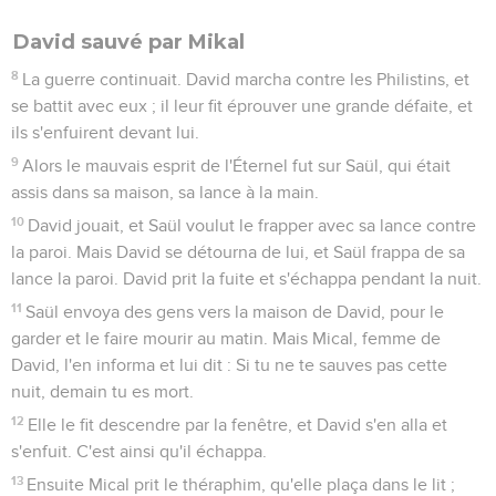
David sauvé par Mikal
8
La guerre continuait. David marcha contre les Philistins, et
se battit avec eux ; il leur fit éprouver une grande défaite, et
ils s'enfuirent devant lui.
9
Alors le mauvais esprit de l'Éternel fut sur Saül, qui était
assis dans sa maison, sa lance à la main.
10
David jouait, et Saül voulut le frapper avec sa lance contre
la paroi. Mais David se détourna de lui, et Saül frappa de sa
lance la paroi. David prit la fuite et s'échappa pendant la nuit.
11
Saül envoya des gens vers la maison de David, pour le
garder et le faire mourir au matin. Mais Mical, femme de
David, l'en informa et lui dit : Si tu ne te sauves pas cette
nuit, demain tu es mort.
12
Elle le fit descendre par la fenêtre, et David s'en alla et
s'enfuit. C'est ainsi qu'il échappa.
13
Ensuite Mical prit le théraphim, qu'elle plaça dans le lit ;