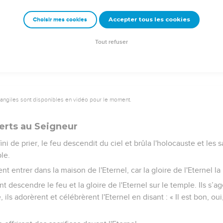
l Dieu, lève-toi, viens à ton lieu de repos, toi et l'arche où résid
ient le salut pour habit et que tes fidèles se réjouissent de leur b
Accepter tous les cookies
Choisir mes cookies
ousse pas celui que tu as désigné par onction, souviens-toi des 
Tout refuser
vangiles sont disponibles en vidéo pour le moment.
ferts au Seigneur
i de prier, le feu descendit du ciel et brûla l'holocauste et les sa
ple.
t entrer dans la maison de l'Eternel, car la gloire de l'Eternel la 
ent descendre le feu et la gloire de l'Eternel sur le temple. Ils s’a
, ils adorèrent et célébrèrent l'Eternel en disant : « Il est bon, ou