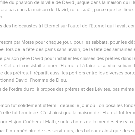
fille du pharaon de la ville de David jusque dans la maison qu'il lui
era pas dans la maison de David, roi d'Israël, parce que les lieux
 »
s des holocaustes à l'Eternel sur l'autel de l'Eternel qu'il avait co
t prescrit par Moïse pour chaque jour, pour les sabbats, pour les d
née, lors de la fête des pains sans levain, de la fête des semaines 
blie par son père David pour installer les classes des prêtres dans l
. Celle-ci consistait à louer l'Eternel et à faire le service suivan
des prêtres. Il répartit aussi les portiers entre les diverses porte
 ordonné David, l’homme de Dieu.
n de l'ordre du roi à propos des prêtres et des Lévites, pas même
lomon fut solidement affermi, depuis le jour où l’on posa les fon
où elle fut terminée. C’est ainsi que la maison de l'Eternel fut ter
pour Etsjon-Guéber et Elath, sur les bords de la mer des Roseaux
par l’intermédiaire de ses serviteurs, des bateaux ainsi que des s