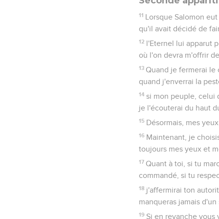
Seconde apparit
11
Lorsque Salomon eut te
qu'il avait décidé de fa
12
l'Eternel lui apparut 
où l'on devra m'offrir de
13
Quand je fermerai le c
quand j'enverrai la pes
14
si mon peuple, celui 
je l'écouterai du haut d
15
Désormais, mes yeux se
16
Maintenant, je choisi
toujours mes yeux et 
17
Quant à toi, si tu ma
commandé, si tu respec
18
j'affermirai ton autor
manqueras jamais d'un s
19
Si en revanche vous 