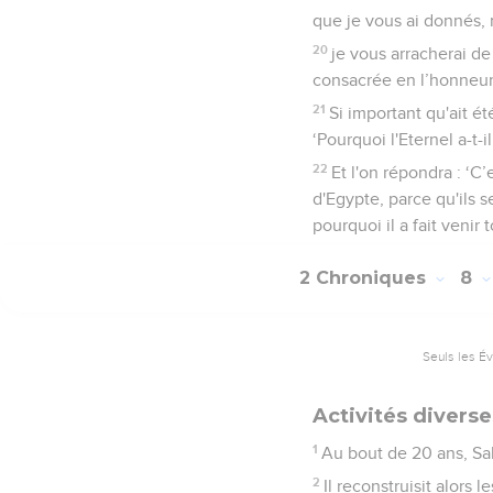
que je vous ai donnés, 
20
je vous arracherai de 
consacrée en l’honneur 
21
Si important qu'ait é
‘Pourquoi l'Eternel a-t-
22
Et l'on répondra : ‘C’
d'Egypte, parce qu'ils s
pourquoi il a fait venir
2 Chroniques
8
Seuls les É
Activités divers
1
Au bout de 20 ans, Sal
2
Il reconstruisit alors l