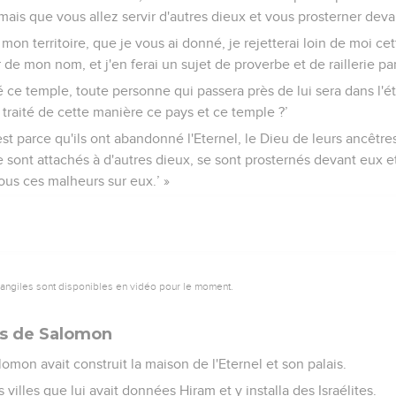
mais que vous allez servir d'autres dieux et vous prosterner deva
mon territoire, que je vous ai donné, je rejetterai loin de moi cet
de mon nom, et j'en ferai un sujet de proverbe et de raillerie pa
té ce temple, toute personne qui passera près de lui sera dans l'é
il traité de cette manière ce pays et ce temple ?’
est parce qu'ils ont abandonné l'Eternel, le Dieu de leurs ancêtres, 
e sont attachés à d'autres dieux, se sont prosternés devant eux et
 tous ces malheurs sur eux.’ »
vangiles sont disponibles en vidéo pour le moment.
es de Salomon
omon avait construit la maison de l'Eternel et son palais.
es villes que lui avait données Hiram et y installa des Israélites.