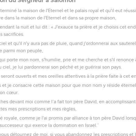
ion du Seigneur à Salomon
rminé la maison de l'Eternel et le palais royal et qu'il eut réuss
ire dans la maison de l'Eternel et dans sa propre maison,
pendant la nuit et lui dit : « J'exauce ta prière et je choisis cet 
s sacrifices.
iel et qu'il n'y aura pas de pluie, quand j'ordonnerai aux sautere
te parmi mon peuple,
qui porte mon nom, s'humilie, prie et me cherche et s'il renonce
u ciel, je lui pardonnerai son péché et je guérirai son pays.
ront ouverts et mes oreilles attentives à la prière faite à cet en
s et je consacre cette maison pour que mon nom y réside éternell
mon cœur.
rches devant moi comme l’a fait ton père David, en accomplissant 
tes mes prescriptions et mes règles,
ité royale, comme je l'ai promis par alliance à ton père David lorsqu
uccesseur qui exerce la domination en Israël.’
vous détournez de moi, si vous abandonnez les prescriptions 