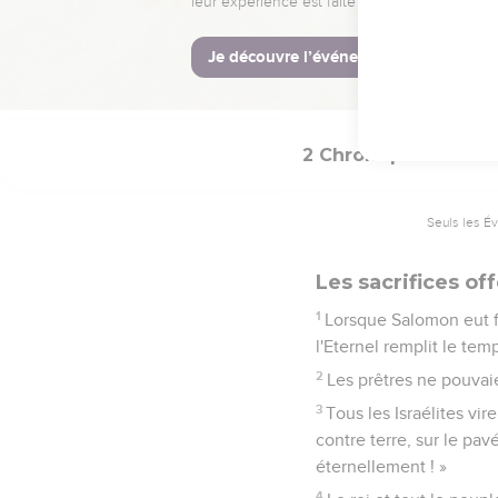
Et maintenant, *Eterne
prêtres, Eternel Dieu, a
42
Eternel Dieu, ne rep
serviteur David ! »
2 Chroniques
7
Seuls les É
Les sacrifices of
1
Lorsque Salomon eut fin
l'Eternel remplit le tem
2
Les prêtres ne pouvaien
3
Tous les Israélites vir
contre terre, sur le pavé
éternellement ! »
4