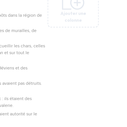
Ajouter une
Ajouter une
Ajouter une
Ajouter une
Ajouter une
Ajouter une
epôts dans la région de
colonne
colonne
colonne
colonne
colonne
colonne
ies de murailles, de
ueillir les chars, celles
n et sur tout le
 Héviens et des
 avaient pas détruits.
 ils étaient des
alerie.
ient autorité sur le