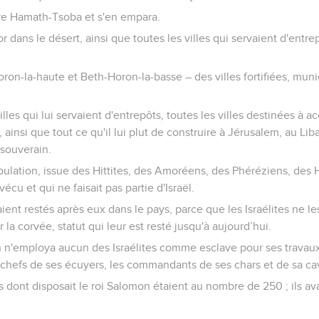
e Hamath-Tsoba et s'en empara.
or dans le désert, ainsi que toutes les villes qui servaient d'entr
Horon-la-haute et Beth-Horon-la-basse – des villes fortifiées, mun
illes qui lui servaient d'entrepôts, toutes les villes destinées à acc
 ainsi que tout ce qu'il lui plut de construire à Jérusalem, au Liba
e souverain.
opulation, issue des Hittites, des Amoréens, des Phéréziens, des
écu et qui ne faisait pas partie d'Israël.
ent restés après eux dans le pays, parce que les Israélites ne les
la corvée, statut qui leur est resté jusqu'à aujourd’hui.
n'employa aucun des Israélites comme esclave pour ses travaux :
chefs de ses écuyers, les commandants de ses chars et de sa cav
s dont disposait le roi Salomon étaient au nombre de 250 ; ils ava