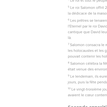
Le roi et tout le peupl
5
Le roi Salomon offrit 
la dédicace de la maiso
6
Les prêtres se tenaien
l'Eternel par le roi Dav
cantique que David leur 
là.
7
Salomon consacra le mil
les holocaustes et les g
pouvait contenir les hol
8
Salomon célébra la fêt
était venue des environ
9
Le lendemain, ils eure
jours, puis la fête penda
10
Le vingt-troisième jo
avaient le cœur content 