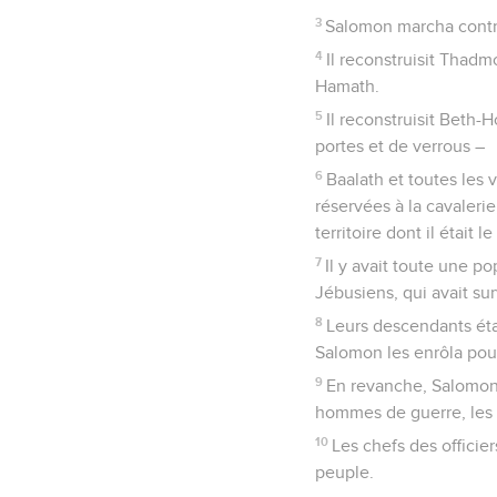
3
Salomon marcha contr
4
Il reconstruisit Thadm
Hamath.
5
Il reconstruisit Beth-
portes et de verrous –
6
Baalath et toutes les v
réservées à la cavalerie,
territoire dont il était l
7
Il y avait toute une p
Jébusiens, qui avait surv
8
Leurs descendants étai
Salomon les enrôla pour 
9
En revanche, Salomon 
hommes de guerre, les 
10
Les chefs des officier
peuple.