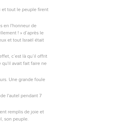
 et tout le peuple firent
és en l'honneur de
llement ! » d’après le
x et tout Israël était
et, c’est là qu’il offrit
u'il avait fait faire ne
ours. Une grande foule
 de l'autel pendant 7
ent remplis de joie et
ël, son peuple.