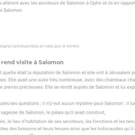
s allèrent avec les serviteurs de Salomon à Ophir et ils en rappor
roi Salomon.
vangiles sont disponibles en vidéo pour le moment.
 rend visite à Salomon
t quelle était la réputation de Salomon et elle vint à Jérusalem p
mes. Elle avait une suite très nombreuse, avec des chameaux cha
e pierres précieuses. Elle se rendit auprès de Salomon et lui ex
tes ses questions ; il n'y eut aucun mystère pour Salomon : il lui
 sagesse de Salomon, le palais qu'il avait construit,
able, le lieu d’habitation de ses serviteurs, les fonctions et les te
les des boissons et leurs tenues ainsi que les holocaustes qu’il 