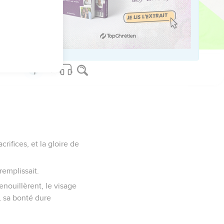
e ta force ! Que tes
onheur !
grâces promises à ton
crifices, et la gloire de
remplissait.
genouillèrent, le visage
i, sa bonté dure