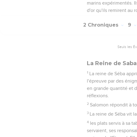
marins expérimentés. Il
d'or qu'ils remirent au 
2 Chroniques
9
Seuls les É
La Reine de Saba
1
La reine de Séba appri
l'épreuve par des énig
en grande quantité et d
réflexions.
2
Salomon répondit à tou
3
La reine de Séba vit la
4
les plats servis à sa t
servaient, ses responsab