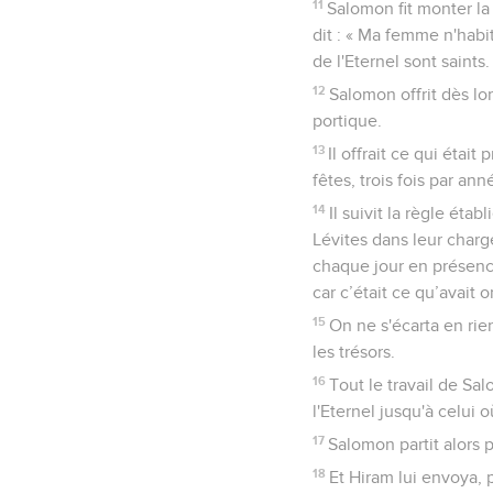
11
Salomon fit monter la 
dit : « Ma femme n'habit
de l'Eternel sont saints.
12
Salomon offrit dès lor
portique.
13
Il offrait ce qui étai
fêtes, trois fois par an
14
Il suivit la règle éta
Lévites dans leur charge
chaque jour en présence 
car c’était ce qu’avait
15
On ne s'écarta en rie
les trésors.
16
Tout le travail de Sa
l'Eternel jusqu'à celui 
17
Salomon partit alors 
18
Et Hiram lui envoya, 