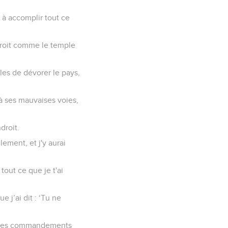
i à accomplir tout ce
endroit comme le temple
lles de dévorer le pays,
 à ses mauvaises voies,
droit.
ement, et j'y aurai
tout ce que je t'ai
e j’ai dit : ‘Tu ne
et les commandements