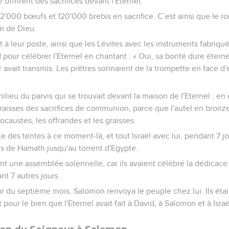
e offrirent des sacrifices devant l'Eternel.
22'000 bœufs et 120'000 brebis en sacrifice. C’est ainsi que le roi
n de Dieu.
t à leur poste, ainsi que les Lévites avec les instruments fabriqu
id pour célébrer l'Eternel en chantant : « Oui, sa bonté dure éterne
avait transmis. Les prêtres sonnaient de la trompette en face d'eu
ieu du parvis qui se trouvait devant la maison de l'Eternel ; en eff
raisses des sacrifices de communion, parce que l'autel en bronze q
ocaustes, les offrandes et les graisses.
e des tentes à ce moment-là, et tout Israël avec lui, pendant 7 j
s de Hamath jusqu'au torrent d'Egypte.
nt une assemblée solennelle, car ils avaient célébré la dédicace
nt 7 autres jours.
ur du septième mois, Salomon renvoya le peuple chez lui. Ils étai
pour le bien que l'Eternel avait fait à David, à Salomon et à Isra