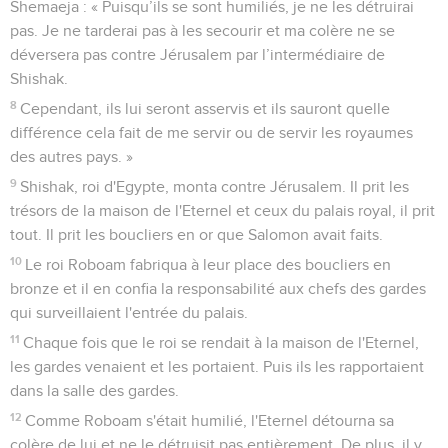
Shemaeja : « Puisqu’ils se sont humiliés, je ne les détruirai
pas. Je ne tarderai pas à les secourir et ma colère ne se
déversera pas contre Jérusalem par l’intermédiaire de
Shishak.
8
Cependant, ils lui seront asservis et ils sauront quelle
différence cela fait de me servir ou de servir les royaumes
des autres pays. »
9
Shishak, roi d'Egypte, monta contre Jérusalem. Il prit les
trésors de la maison de l'Eternel et ceux du palais royal, il prit
tout. Il prit les boucliers en or que Salomon avait faits.
10
Le roi Roboam fabriqua à leur place des boucliers en
bronze et il en confia la responsabilité aux chefs des gardes
qui surveillaient l'entrée du palais.
11
Chaque fois que le roi se rendait à la maison de l'Eternel,
les gardes venaient et les portaient. Puis ils les rapportaient
dans la salle des gardes.
12
Comme Roboam s'était humilié, l'Eternel détourna sa
colère de lui et ne le détruisit pas entièrement. De plus, il y