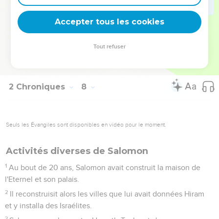
l'Eternel a-t-il traité de cette manière ce pays et ce temple ?’
22
Et l'on répondra : ‘C’est parce qu'ils ont abandonné
Accepter tous les cookies
l'Eternel, le Dieu de leurs ancêtres, qui les avait fait sortir
d'Egypte, parce qu'ils se sont attachés à d'autres dieux, se
Tout refuser
sont prosternés devant eux et les ont servis. Voilà pourquoi il
a fait venir tous ces malheurs sur eux.’ »
2 Chroniques
8
Seuls les Évangiles sont disponibles en vidéo pour le moment.
Activités diverses de Salomon
1
Au bout de 20 ans, Salomon avait construit la maison de
l'Eternel et son palais.
2
Il reconstruisit alors les villes que lui avait données Hiram
et y installa des Israélites.
3