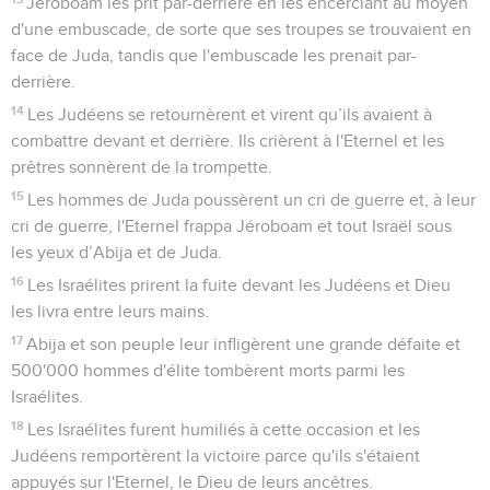
Jéroboam les prit par-derrière en les encerclant au moyen
d'une embuscade, de sorte que ses troupes se trouvaient en
face de Juda, tandis que l'embuscade les prenait par-
derrière.
14
Les Judéens se retournèrent et virent qu’ils avaient à
combattre devant et derrière. Ils crièrent à l'Eternel et les
prêtres sonnèrent de la trompette.
15
Les hommes de Juda poussèrent un cri de guerre et, à leur
cri de guerre, l'Eternel frappa Jéroboam et tout Israël sous
les yeux d’Abija et de Juda.
16
Les Israélites prirent la fuite devant les Judéens et Dieu
les livra entre leurs mains.
17
Abija et son peuple leur infligèrent une grande défaite et
500'000 hommes d'élite tombèrent morts parmi les
Israélites.
18
Les Israélites furent humiliés à cette occasion et les
Judéens remportèrent la victoire parce qu'ils s'étaient
appuyés sur l'Eternel, le Dieu de leurs ancêtres.