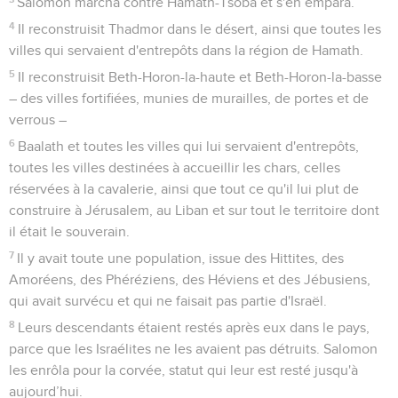
Salomon marcha contre Hamath-Tsoba et s'en empara.
4
Il reconstruisit Thadmor dans le désert, ainsi que toutes les
villes qui servaient d'entrepôts dans la région de Hamath.
5
Il reconstruisit Beth-Horon-la-haute et Beth-Horon-la-basse
– des villes fortifiées, munies de murailles, de portes et de
verrous –
6
Baalath et toutes les villes qui lui servaient d'entrepôts,
toutes les villes destinées à accueillir les chars, celles
réservées à la cavalerie, ainsi que tout ce qu'il lui plut de
construire à Jérusalem, au Liban et sur tout le territoire dont
il était le souverain.
7
Il y avait toute une population, issue des Hittites, des
Amoréens, des Phéréziens, des Héviens et des Jébusiens,
qui avait survécu et qui ne faisait pas partie d'Israël.
8
Leurs descendants étaient restés après eux dans le pays,
parce que les Israélites ne les avaient pas détruits. Salomon
les enrôla pour la corvée, statut qui leur est resté jusqu'à
aujourd’hui.