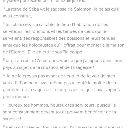
mystère pour Salomon : il lui expliqua tout.
3
La reine de Séba vit la sagesse de Salomon, le palais qu'il
avait construit,
4
les plats servis à sa table, le lieu d’habitation de ses
serviteurs, les fonctions et les tenues de ceux qui le
servaient, ses responsables des boissons et leurs tenues
ainsi que les holocaustes qu’il offrait pour monter à la maison
de l'Eternel. Elle en eut le souffle coupé
5
et dit au roi : « C'était donc vrai ce que j'ai appris dans mon
pays au sujet de ta situation et de ta sagesse !
6
Je ne le croyais pas avant de venir et de le voir de mes
yeux. Et l’on ne m'avait même pas raconté la moitié de la
grandeur de ta sagesse ! Tu surpasses ce que j’avais appris
par la rumeur.
7
Heureux tes hommes, heureux tes serviteurs, puisqu’ils
sont constamment devant toi et peuvent bénéficier de ta
sagesse !
8
Béni soit l'Eternel, ton Dieu, qui t'a choisi pour te placer sur