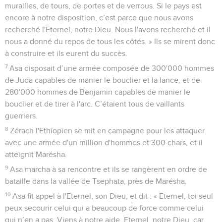
murailles, de tours, de portes et de verrous. Si le pays est
encore à notre disposition, c’est parce que nous avons
recherché l'Eternel, notre Dieu. Nous l'avons recherché et il
nous a donné du repos de tous les côtés. » Ils se mirent donc
à construire et ils eurent du succès.
7
Asa disposait d’une armée composée de 300'000 hommes
de Juda capables de manier le bouclier et la lance, et de
280'000 hommes de Benjamin capables de manier le
bouclier et de tirer à l'arc. C’étaient tous de vaillants
guerriers.
8
Zérach l'Ethiopien se mit en campagne pour les attaquer
avec une armée d'un million d'hommes et 300 chars, et il
atteignit Marésha.
9
Asa marcha à sa rencontre et ils se rangèrent en ordre de
bataille dans la vallée de Tsephata, près de Marésha.
10
Asa fit appel à l'Eternel, son Dieu, et dit : « Eternel, toi seul
peux secourir celui qui a beaucoup de force comme celui
qui n’en a pas. Viens à notre aide, Eternel, notre Dieu, car