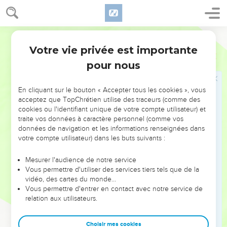
mes yeux et mon cœur.
17
Quant à toi, si tu marches devant moi comme l’a fait ton
Segond 21
père David, en accomplissant tout ce que je t'ai commandé,
Votre vie privée est importante
si tu respectes mes prescriptions et mes règles,
2 Chroniques
7
pour nous
18
j'affermirai ton autorité royale, comme je l'ai promis par
alliance à ton père David lorsque j’ai dit : ‘Tu ne manqueras
jamais d'un successeur qui exerce la domination en Israël.’
En cliquant sur le bouton « Accepter tous les cookies », vous
acceptez que TopChrétien utilise des traceurs (comme des
19
Si en revanche vous vous détournez de moi, si vous
cookies ou l'identifiant unique de votre compte utilisateur) et
abandonnez les prescriptions et les commandements que je
traite vos données à caractère personnel (comme vos
vous ai donnés, mais que vous allez servir d'autres dieux et
données de navigation et les informations renseignées dans
votre compte utilisateur) dans les buts suivants :
vous prosterner devant eux,
20
je vous arracherai de mon territoire, que je vous ai donné,
Mesurer l'audience de notre service
je rejetterai loin de moi cette maison, que j'ai consacrée en
Vous permettre d'utiliser des services tiers tels que de la
vidéo, des cartes du monde…
l’honneur de mon nom, et j'en ferai un sujet de proverbe et
Vous permettre d'entrer en contact avec notre service de
de raillerie parmi tous les peuples.
relation aux utilisateurs.
21
Si important qu'ait été ce temple, toute personne qui
passera près de lui sera dans l'étonnement et dira : ‘Pourquoi
Choisir mes cookies