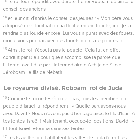
13
Le roi leur répondit avec dureté. Le roi Roboam délaissa le
conseil des anciens
14
et leur dit, d'après le conseil des jeunes : « Mon père vous
a imposé une domination particulièrement lourde, moi je la
rendrai plus lourde encore. Lui vous a punis avec des fouets,
moi je vous punirai avec des fouets munis de pointes. »
15
Ainsi, le roi n'écouta pas le peuple. Cela fut en effet
conduit par Dieu pour que s'accomplisse la parole que
l'Eternel avait dite par l’intermédiaire d’Achija de Silo à
Jéroboam, le fils de Nebath.
Le royaume divisé. Roboam, roi de Juda
16
Comme le roi ne les écoutait pas, tous les membres du
peuple d’Israël lui répondirent : « Quelle part avons-nous
avec David ? Nous n'avons pas d'héritage avec le fils d'Isaï ! A
tes tentes, Israël ! Maintenant, occupe-toi des tiens, David ! »
Et tout Israël retourna dans ses tentes.
17
Les Israélites qui habitaient les villes de Juda furent les