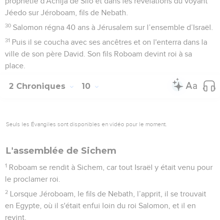
prophétie d'Achija de Silo et dans les révélations du voyant
Jéedo sur Jéroboam, fils de Nebath.
30
Salomon régna 40 ans à Jérusalem sur l’ensemble d’Israël.
31
Puis il se coucha avec ses ancêtres et on l'enterra dans la
ville de son père David. Son fils Roboam devint roi à sa
place.
2 Chroniques
10
Seuls les Évangiles sont disponibles en vidéo pour le moment.
L'assemblée de Sichem
1
Roboam se rendit à Sichem, car tout Israël y était venu pour
le proclamer roi.
2
Lorsque Jéroboam, le fils de Nebath, l’apprit, il se trouvait
en Egypte, où il s'était enfui loin du roi Salomon, et il en
revint.