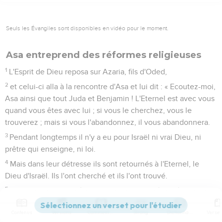
Seuls les Évangiles sont disponibles en vidéo pour le moment.
Asa entreprend des réformes religieuses
1
L'Esprit de Dieu reposa sur Azaria, fils d'Oded,
2
et celui-ci alla à la rencontre d'Asa et lui dit : « Ecoutez-moi,
Asa ainsi que tout Juda et Benjamin ! L'Eternel est avec vous
quand vous êtes avec lui ; si vous le cherchez, vous le
trouverez ; mais si vous l'abandonnez, il vous abandonnera.
3
Pendant longtemps il n'y a eu pour Israël ni vrai Dieu, ni
prêtre qui enseigne, ni loi.
4
Mais dans leur détresse ils sont retournés à l'Eternel, le
Dieu d'Israël. Ils l'ont cherché et ils l'ont trouvé.
5
Dans ces moments-là, il n’y avait aucune sécurité pour
ceux qui allaient et venaient, car de grands troubles
Contenus
Versions
Commentaires
Strong
Dictionnaire
accablaient tous les habitants du pays.