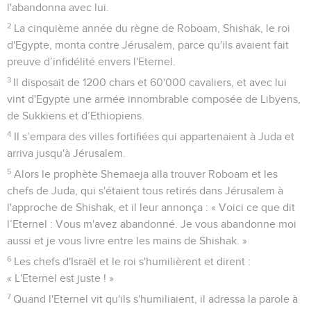
l'abandonna avec lui.
2
La cinquième année du règne de Roboam, Shishak, le roi
d'Egypte, monta contre Jérusalem, parce qu'ils avaient fait
preuve d’infidélité envers l'Eternel.
3
Il disposait de 1200 chars et 60'000 cavaliers, et avec lui
vint d'Egypte une armée innombrable composée de Libyens,
de Sukkiens et d’Ethiopiens.
4
Il s’empara des villes fortifiées qui appartenaient à Juda et
arriva jusqu'à Jérusalem.
5
Alors le prophète Shemaeja alla trouver Roboam et les
chefs de Juda, qui s'étaient tous retirés dans Jérusalem à
l'approche de Shishak, et il leur annonça : « Voici ce que dit
l’Eternel : Vous m'avez abandonné. Je vous abandonne moi
aussi et je vous livre entre les mains de Shishak. »
6
Les chefs d'Israël et le roi s'humilièrent et dirent :
« L'Eternel est juste ! »
7
Quand l'Eternel vit qu'ils s'humiliaient, il adressa la parole à