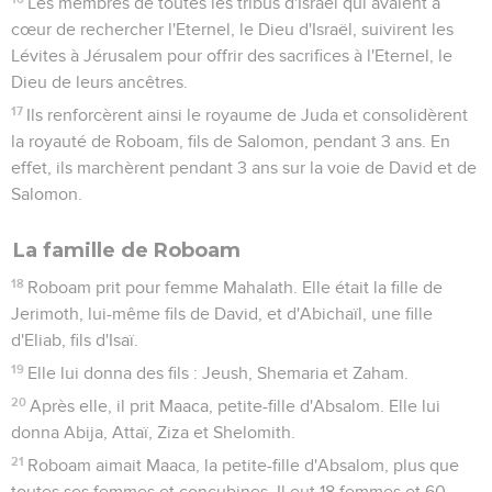
Les membres de toutes les tribus d'Israël qui avaient à
cœur de rechercher l'Eternel, le Dieu d'Israël, suivirent les
Lévites à Jérusalem pour offrir des sacrifices à l'Eternel, le
Dieu de leurs ancêtres.
17
Ils renforcèrent ainsi le royaume de Juda et consolidèrent
la royauté de Roboam, fils de Salomon, pendant 3 ans. En
effet, ils marchèrent pendant 3 ans sur la voie de David et de
Salomon.
La famille de Roboam
18
Roboam prit pour femme Mahalath. Elle était la fille de
Jerimoth, lui-même fils de David, et d'Abichaïl, une fille
d'Eliab, fils d'Isaï.
19
Elle lui donna des fils : Jeush, Shemaria et Zaham.
20
Après elle, il prit Maaca, petite-fille d'Absalom. Elle lui
donna Abija, Attaï, Ziza et Shelomith.
21
Roboam aimait Maaca, la petite-fille d'Absalom, plus que
toutes ses femmes et concubines. Il eut 18 femmes et 60