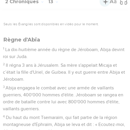
2 Chroniques
13
Seuls les Évangiles sont disponibles en vidéo pour le moment.
Règne d'Abia
1
La dix-huitième année du règne de Jéroboam, Abija devint
roi sur Juda.
2
Il régna 3 ans à Jérusalem. Sa mère s'appelait Micaja et
c’était la fille d'Uriel, de Guibea. Il y eut guerre entre Abija et
Jéroboam.
3
Abija engagea le combat avec une armée de vaillants
guerriers, 400'000 hommes d'élite. Jéroboam se rangea en
ordre de bataille contre lui avec 800'000 hommes d'élite,
vaillants guerriers.
4
Du haut du mont Tsemaraïm, qui fait partie de la région
montagneuse d'Ephraïm, Abija se leva et dit : « Ecoutez-moi,