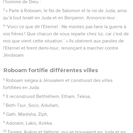
l’homme de Dieu :
3
« Parle à Roboam, le fils de Salomon et le roi de Juda, ainsi
qu’à tout Israël en Juda et en Benjamin. Annonce-leur :
4
‘Voici ce que dit l'Eternel : Ne montez pas faire la guerre à
vos frères ! Que chacun de vous reparte chez lui, car c'est de
moi que vient cette situation.’ » Ils obéirent aux paroles de
l'Eternel et firent demi-tour, renonçant à marcher contre
Jéroboam.
Roboam fortifie différentes villes
5
Roboam siégea à Jérusalem et construisit des villes
fortifiées en Juda.
6
Il reconstruisit Bethléhem, Etham, Tekoa,
7
Beth-Tsur, Soco, Adullam,
8
Gath, Marésha, Ziph,
9
Adoraïm, Lakis, Azéka,
10
Tsorea, Ajalon et Hébron, qui se trouvaient en Juda et en