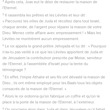
4
Après cela, Joas eut le désir de restaurer la maison de
l'Eternel.
5
Il rassembla les prêtres et les Lévites et leur dit :
« Parcourez les villes de Juda et récoltez dans tout Israël,
chaque année, de l'argent pour réparer la maison de votre
Dieu. Menez cette affaire avec empressement ! » Mais les
Lévites ne montrèrent aucun empressement.
6
Le roi appela le grand-prêtre Jehojada et lui dit : « Pourquoi
n'as-tu pas veillé à ce que les Lévites apportent de Juda et
de Jérusalem la contribution prescrite par Moïse, serviteur
de l'Eternel, à l'assemblée d'Israël pour la tente du
témoignage ?
7
En effet, l'impie Athalie et ses fils ont dévasté la maison de
Dieu ; ils ont même employé pour les Baals tous les objets
consacrés de la maison de l'Eternel. »
8
Alors le roi ordonna qu'on fabrique un coffre et qu'on le
place à la porte de la maison de l'Eternel, à l’extérieur.
9
On proclama alors dans Juda et dans Jérusalem qu’il fallait