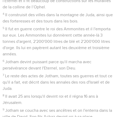
l'Eternel et il fit beaucoup de constructions sur les murailles
de la colline de l’Ophel.
4
Il construisit des villes dans la montagne de Juda, ainsi que
des forteresses et des tours dans les bois.
5
Il fut en guerre contre le roi des Ammonites et il l'emporta
sur eux. Les Ammonites lui donnèrent cette année-là 3
tonnes d'argent, 2'200'000 litres de blé et 2'200'000 litres
d'orge. Ils lui en payèrent autant les deuxième et troisième
années.
6
Jotham devint puissant parce qu'il marcha avec
persévérance devant l'Eternel, son Dieu.
7
Le reste des actes de Jotham, toutes ses guerres et tout ce
qu'il a fait, est décrit dans les annales des rois d'Israël et de
Juda.
8
Il avait 25 ans lorsqu'il devint roi et il régna 16 ans à
Jérusalem.
9
Jotham se coucha avec ses ancêtres et on l'enterra dans la
ville de David. Son fils Achaz devint roi à sa place.