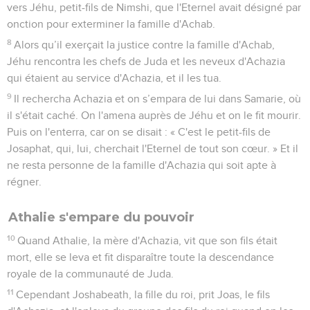
vers Jéhu, petit-fils de Nimshi, que l'Eternel avait désigné par
onction pour exterminer la famille d'Achab.
8
Alors qu’il exerçait la justice contre la famille d'Achab,
Jéhu rencontra les chefs de Juda et les neveux d'Achazia
qui étaient au service d'Achazia, et il les tua.
9
Il rechercha Achazia et on s’empara de lui dans Samarie, où
il s'était caché. On l'amena auprès de Jéhu et on le fit mourir.
Puis on l'enterra, car on se disait : « C'est le petit-fils de
Josaphat, qui, lui, cherchait l'Eternel de tout son cœur. » Et il
ne resta personne de la famille d'Achazia qui soit apte à
régner.
Athalie s'empare du pouvoir
10
Quand Athalie, la mère d'Achazia, vit que son fils était
mort, elle se leva et fit disparaître toute la descendance
royale de la communauté de Juda.
11
Cependant Joshabeath, la fille du roi, prit Joas, le fils