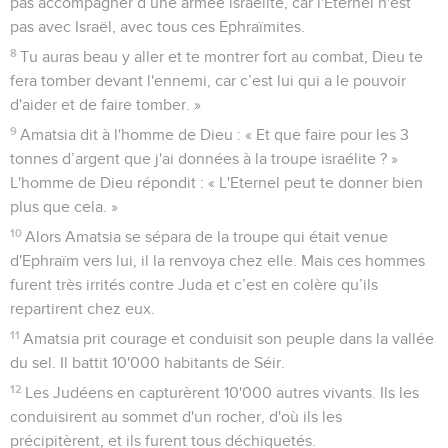
pas accompagner d’une armée israélite, car l'Eternel n'est
pas avec Israël, avec tous ces Ephraïmites.
8
Tu auras beau y aller et te montrer fort au combat, Dieu te
fera tomber devant l'ennemi, car c’est lui qui a le pouvoir
d'aider et de faire tomber. »
9
Amatsia dit à l'homme de Dieu : « Et que faire pour les 3
tonnes d’argent que j'ai données à la troupe israélite ? »
L'homme de Dieu répondit : « L'Eternel peut te donner bien
plus que cela. »
10
Alors Amatsia se sépara de la troupe qui était venue
d'Ephraïm vers lui, il la renvoya chez elle. Mais ces hommes
furent très irrités contre Juda et c’est en colère qu’ils
repartirent chez eux.
11
Amatsia prit courage et conduisit son peuple dans la vallée
du sel. Il battit 10'000 habitants de Séir.
12
Les Judéens en capturèrent 10'000 autres vivants. Ils les
conduisirent au sommet d'un rocher, d'où ils les
précipitèrent, et ils furent tous déchiquetés.