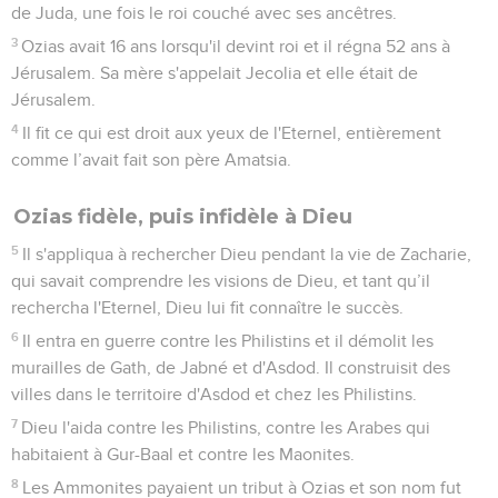
de Juda, une fois le roi couché avec ses ancêtres.
3
Ozias avait 16 ans lorsqu'il devint roi et il régna 52 ans à
Jérusalem. Sa mère s'appelait Jecolia et elle était de
Jérusalem.
4
Il fit ce qui est droit aux yeux de l'Eternel, entièrement
comme l’avait fait son père Amatsia.
Ozias fidèle, puis infidèle à Dieu
5
Il s'appliqua à rechercher Dieu pendant la vie de Zacharie,
qui savait comprendre les visions de Dieu, et tant qu’il
rechercha l'Eternel, Dieu lui fit connaître le succès.
6
Il entra en guerre contre les Philistins et il démolit les
murailles de Gath, de Jabné et d'Asdod. Il construisit des
villes dans le territoire d'Asdod et chez les Philistins.
7
Dieu l'aida contre les Philistins, contre les Arabes qui
habitaient à Gur-Baal et contre les Maonites.
8
Les Ammonites payaient un tribut à Ozias et son nom fut