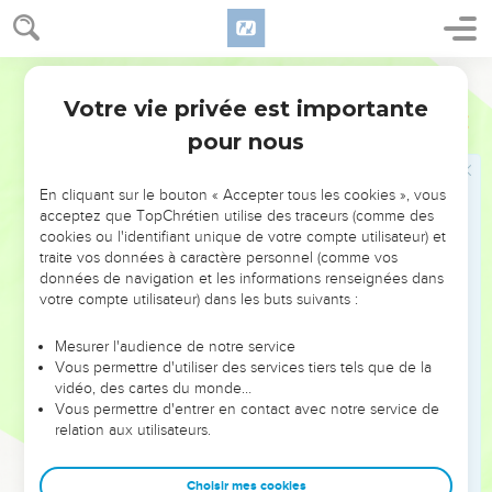
14
l'Eternel va frapper ton peuple, tes fils, tes femmes et tout
ce qui t'appartient d’un grand fléau.
Segond 21
15
Quant à toi, il va te frapper de grandes souffrances. Tu
Votre vie privée est importante
auras une maladie des intestins qui s’aggravera de jour en
2 Chroniques
21
jour, au point que tes intestins sortiront de toi à cause de la
pour nous
maladie. »
16
Et l'Eternel réveilla contre Joram l'esprit des Philistins et
En cliquant sur le bouton « Accepter tous les cookies », vous
acceptez que TopChrétien utilise des traceurs (comme des
des Arabes qui sont voisins des Ethiopiens.
cookies ou l'identifiant unique de votre compte utilisateur) et
17
Ils montèrent contre Juda, y lancèrent une attaque et
traite vos données à caractère personnel (comme vos
emmenèrent avec eux toutes les richesses qui se trouvaient
données de navigation et les informations renseignées dans
votre compte utilisateur) dans les buts suivants :
dans le palais du roi, y compris ses fils et ses femmes, de
sorte qu'il ne lui resta pas d'autre fils que Joachaz, le plus
Mesurer l'audience de notre service
jeune d’entre eux.
Vous permettre d'utiliser des services tiers tels que de la
18
vidéo, des cartes du monde…
Après tout cela, l'Eternel le frappa d'une maladie des
Vous permettre d'entrer en contact avec notre service de
intestins qui était incurable.
relation aux utilisateurs.
19
Elle s’aggrava de jour en jour et, vers la fin de la deuxième
année, les intestins de Joram sortirent en raison de la
Choisir mes cookies