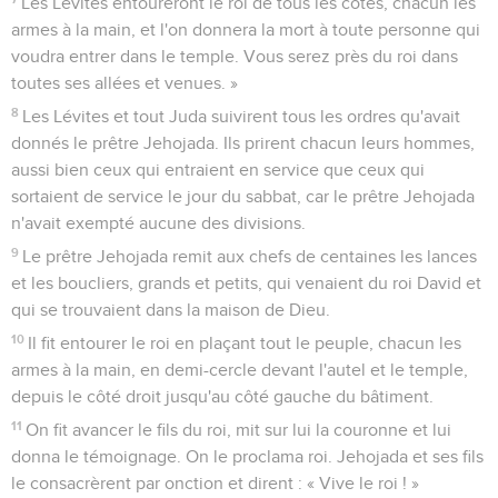
Les Lévites entoureront le roi de tous les côtés, chacun les
armes à la main, et l'on donnera la mort à toute personne qui
voudra entrer dans le temple. Vous serez près du roi dans
toutes ses allées et venues. »
8
Les Lévites et tout Juda suivirent tous les ordres qu'avait
donnés le prêtre Jehojada. Ils prirent chacun leurs hommes,
aussi bien ceux qui entraient en service que ceux qui
sortaient de service le jour du sabbat, car le prêtre Jehojada
n'avait exempté aucune des divisions.
9
Le prêtre Jehojada remit aux chefs de centaines les lances
et les boucliers, grands et petits, qui venaient du roi David et
qui se trouvaient dans la maison de Dieu.
10
Il fit entourer le roi en plaçant tout le peuple, chacun les
armes à la main, en demi-cercle devant l'autel et le temple,
depuis le côté droit jusqu'au côté gauche du bâtiment.
11
On fit avancer le fils du roi, mit sur lui la couronne et lui
donna le témoignage. On le proclama roi. Jehojada et ses fils
le consacrèrent par onction et dirent : « Vive le roi ! »