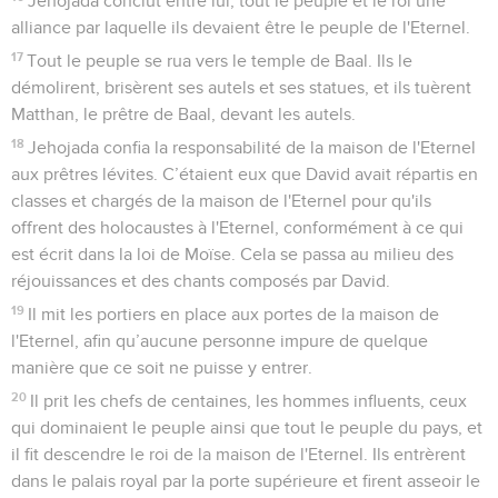
Jehojada conclut entre lui, tout le peuple et le roi une
alliance par laquelle ils devaient être le peuple de l'Eternel.
17
Tout le peuple se rua vers le temple de Baal. Ils le
démolirent, brisèrent ses autels et ses statues, et ils tuèrent
Matthan, le prêtre de Baal, devant les autels.
18
Jehojada confia la responsabilité de la maison de l'Eternel
aux prêtres lévites. C’étaient eux que David avait répartis en
classes et chargés de la maison de l'Eternel pour qu'ils
offrent des holocaustes à l'Eternel, conformément à ce qui
est écrit dans la loi de Moïse. Cela se passa au milieu des
réjouissances et des chants composés par David.
19
Il mit les portiers en place aux portes de la maison de
l'Eternel, afin qu’aucune personne impure de quelque
manière que ce soit ne puisse y entrer.
20
Il prit les chefs de centaines, les hommes influents, ceux
qui dominaient le peuple ainsi que tout le peuple du pays, et
il fit descendre le roi de la maison de l'Eternel. Ils entrèrent
dans le palais royal par la porte supérieure et firent asseoir le