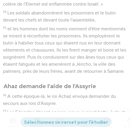
colère de l'Eternel est enflammée contre Israël. »
14
Les soldats abandonnèrent les prisonniers et le butin
devant les chefs et devant toute l'assemblée,
15
et les hommes dont les noms viennent d'être mentionnés
se mirent à réconforter les prisonniers. Ils employèrent le
butin à habiller tous ceux qui étaient nus en leur donnant
vêtements et chaussures. Ils les firent manger et boire et les
soignèrent. Puis ils conduisirent sur des ânes tous ceux qui
étaient fatigués et les amenèrent à Jéricho, la ville des
palmiers, près de leurs frères, avant de retourner à Samarie.
Ahaz demande l'aide de l'Assyrie
16
A cette époque-là, le roi Achaz envoya demander du
secours aux rois d'Assyrie.
17
Les Edomites étaient encore venus, avaient battu Juda et
emmené des prisonniers.
Contenus
Versions
Commentaires
Strong
Dictionnaire
18
Quant aux Philistins, ils avaient lancé une attaque contre