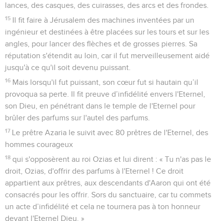
lances, des casques, des cuirasses, des arcs et des frondes.
15
Il fit faire à Jérusalem des machines inventées par un
ingénieur et destinées à être placées sur les tours et sur les
angles, pour lancer des flèches et de grosses pierres. Sa
réputation s'étendit au loin, car il fut merveilleusement aidé
jusqu'à ce qu'il soit devenu puissant.
16
Mais lorsqu'il fut puissant, son cœur fut si hautain qu’il
provoqua sa perte. Il fit preuve d’infidélité envers l'Eternel,
son Dieu, en pénétrant dans le temple de l'Eternel pour
brûler des parfums sur l'autel des parfums.
17
Le prêtre Azaria le suivit avec 80 prêtres de l'Eternel, des
hommes courageux
18
qui s'opposèrent au roi Ozias et lui dirent : « Tu n'as pas le
droit, Ozias, d'offrir des parfums à l'Eternel ! Ce droit
appartient aux prêtres, aux descendants d'Aaron qui ont été
consacrés pour les offrir. Sors du sanctuaire, car tu commets
un acte d’infidélité et cela ne tournera pas à ton honneur
devant l'Eternel Dieu. »