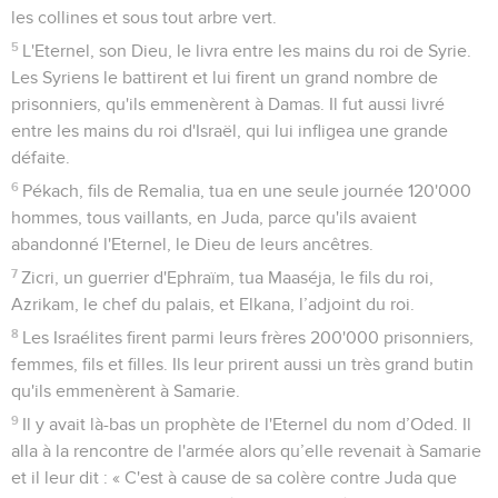
les collines et sous tout arbre vert.
5
L'Eternel, son Dieu, le livra entre les mains du roi de Syrie.
Les Syriens le battirent et lui firent un grand nombre de
prisonniers, qu'ils emmenèrent à Damas. Il fut aussi livré
entre les mains du roi d'Israël, qui lui infligea une grande
défaite.
6
Pékach, fils de Remalia, tua en une seule journée 120'000
hommes, tous vaillants, en Juda, parce qu'ils avaient
abandonné l'Eternel, le Dieu de leurs ancêtres.
7
Zicri, un guerrier d'Ephraïm, tua Maaséja, le fils du roi,
Azrikam, le chef du palais, et Elkana, l’adjoint du roi.
8
Les Israélites firent parmi leurs frères 200'000 prisonniers,
femmes, fils et filles. Ils leur prirent aussi un très grand butin
qu'ils emmenèrent à Samarie.
9
Il y avait là-bas un prophète de l'Eternel du nom d’Oded. Il
alla à la rencontre de l'armée alors qu’elle revenait à Samarie
et il leur dit : « C'est à cause de sa colère contre Juda que