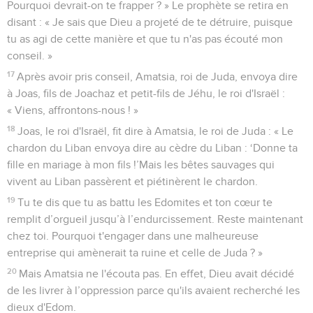
Pourquoi devrait-on te frapper ? » Le prophète se retira en
disant : « Je sais que Dieu a projeté de te détruire, puisque
tu as agi de cette manière et que tu n'as pas écouté mon
conseil. »
17
Après avoir pris conseil, Amatsia, roi de Juda, envoya dire
à Joas, fils de Joachaz et petit-fils de Jéhu, le roi d'Israël :
« Viens, affrontons-nous ! »
18
Joas, le roi d'Israël, fit dire à Amatsia, le roi de Juda : « Le
chardon du Liban envoya dire au cèdre du Liban : ‘Donne ta
fille en mariage à mon fils !’Mais les bêtes sauvages qui
vivent au Liban passèrent et piétinèrent le chardon.
19
Tu te dis que tu as battu les Edomites et ton cœur te
remplit d’orgueil jusqu’à l’endurcissement. Reste maintenant
chez toi. Pourquoi t'engager dans une malheureuse
entreprise qui amènerait ta ruine et celle de Juda ? »
20
Mais Amatsia ne l'écouta pas. En effet, Dieu avait décidé
de les livrer à l’oppression parce qu'ils avaient recherché les
dieux d'Edom.