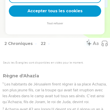
maladie. Il mourut dans de violentes souffrances et son
peuple ne brûla pas de parfums en son honneur, comme il
Accepter tous les cookies
l'avait fait pour ses ancêtres.
20
Il avait 32 ans lorsqu'il devint roi et il régna 8 ans à
Tout refuser
Jérusalem. Il partit sans être regretté et on l'enterra dans la
ville de David, mais pas dans les tombeaux des rois.
2 Chroniques
22
Seuls les Évangiles sont disponibles en vidéo pour le moment.
Règne d'Ahazia
1
Les habitants de Jérusalem firent régner à sa place Achazia,
son plus jeune fils, car la troupe qui avait fait irruption avec
les Arabes dans le camp avait tué tous ses aînés. C’est ainsi
qu’Achazia, fils de Joram, le roi de Juda, devint roi.
2
Achazia avait 42 ans lorsqu'il devint roi et il régna un an à