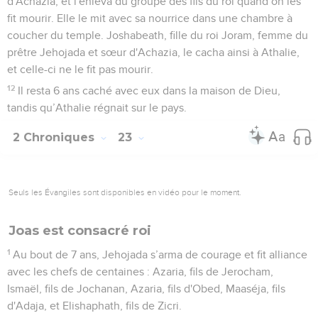
d'Achazia, et l'enleva du groupe des fils du roi quand on les
fit mourir. Elle le mit avec sa nourrice dans une chambre à
coucher du temple. Joshabeath, fille du roi Joram, femme du
prêtre Jehojada et sœur d'Achazia, le cacha ainsi à Athalie,
et celle-ci ne le fit pas mourir.
12
Il resta 6 ans caché avec eux dans la maison de Dieu,
tandis qu’Athalie régnait sur le pays.
2 Chroniques
23
Seuls les Évangiles sont disponibles en vidéo pour le moment.
Joas est consacré roi
1
Au bout de 7 ans, Jehojada s’arma de courage et fit alliance
avec les chefs de centaines : Azaria, fils de Jerocham,
Ismaël, fils de Jochanan, Azaria, fils d'Obed, Maaséja, fils
d'Adaja, et Elishaphath, fils de Zicri.