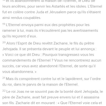
et ils abandonnèrent la maison de l'Eternel, le Dieu de
leurs ancêtres, pour servir les Astartés et les idoles. L'Eternel
fut en colère contre Juda et Jérusalem parce qu'ils s'étaient
ainsi rendus coupables.
19
L'Eternel envoya parmi eux des prophètes pour les
ramener à lui, mais ils n'écoutèrent pas les avertissements
qu'ils reçurent d’eux.
20
Alors l’Esprit de Dieu revêtit Zacharie, le fils du prêtre
Jehojada. Il se présenta devant le peuple et lui annonça :
« Voici ce que dit Dieu : Pourquoi transgressez-vous les
commandements de l'Eternel ? Vous ne rencontrerez aucun
succès, car vous avez abandonné l'Eternel, de sorte qu’il
vous abandonnera. »
21
Mais ils conspirèrent contre lui et le lapidèrent, sur l’ordre
du roi, dans le parvis de la maison de l'Eternel.
22
Le roi Joas ne se souvint pas de la bonté dont Jehojada, le
père de Zacharie, avait fait preuve envers lui et il assassina
son fils. Zacharie dit en mourant : « Que l'Eternel voie cela et