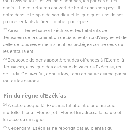
roi d'Assyrie tous les vaillants hommes, les princes et les
chefs. Et le roi retourna couvert de honte dans son pays. Il
entra dans le temple de son dieu et là, quelques-uns de ses
propres enfants le firent tomber par l'épée.
22
Ainsi, l'Eternel sauva Ezéchias et les habitants de
Jérusalem de la domination de Sanchérib, roi d'Assyrie, et de
celle de tous ses ennemis, et il les protégea contre ceux qui
les entouraient.
23
Beaucoup de gens apportèrent des offrandes à l'Eternel à
Jérusalem, ainsi que des cadeaux de valeur à Ezéchias, roi
de Juda. Celui-ci fut, depuis lors, tenu en haute estime parmi
toutes les nations.
Fin du règne d'Ézékias
24
A cette époque-là, Ezéchias fut atteint d’une maladie
mortelle. Il pria l'Eternel, et l'Eternel lui adressa la parole et
lui accorda un signe.
25
Cependant, Ezéchias ne répondit pas au bienfait qu'il