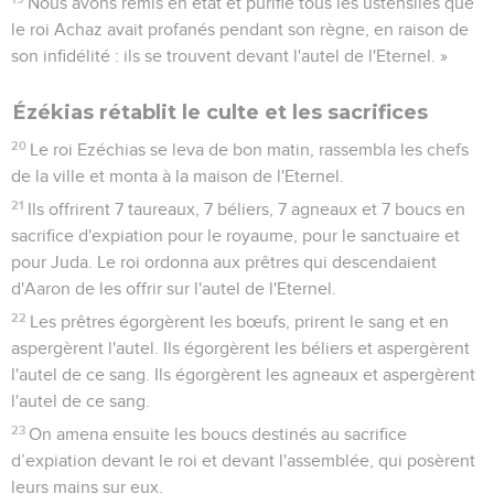
Nous avons remis en état et purifié tous les ustensiles que
le roi Achaz avait profanés pendant son règne, en raison de
son infidélité : ils se trouvent devant l'autel de l'Eternel. »
Ézékias rétablit le culte et les sacrifices
20
Le roi Ezéchias se leva de bon matin, rassembla les chefs
de la ville et monta à la maison de l'Eternel.
21
Ils offrirent 7 taureaux, 7 béliers, 7 agneaux et 7 boucs en
sacrifice d'expiation pour le royaume, pour le sanctuaire et
pour Juda. Le roi ordonna aux prêtres qui descendaient
d'Aaron de les offrir sur l'autel de l'Eternel.
22
Les prêtres égorgèrent les bœufs, prirent le sang et en
aspergèrent l'autel. Ils égorgèrent les béliers et aspergèrent
l'autel de ce sang. Ils égorgèrent les agneaux et aspergèrent
l'autel de ce sang.
23
On amena ensuite les boucs destinés au sacrifice
d’expiation devant le roi et devant l'assemblée, qui posèrent
leurs mains sur eux.