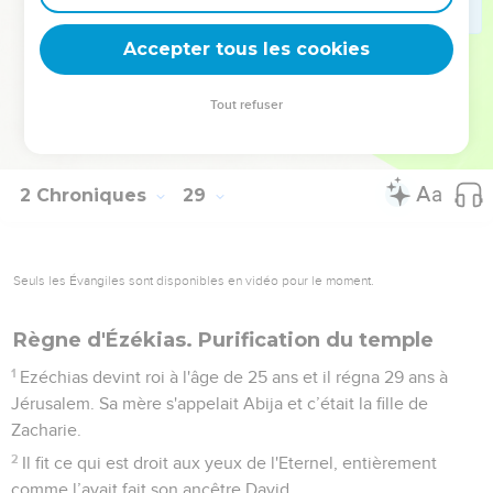
26
Le reste de ses actes, des premiers aux derniers, tout ce
qu’il a fait est décrit dans les annales des rois de Juda et
Accepter tous les cookies
d'Israël.
27
Achaz se coucha avec ses ancêtres et on l'enterra dans la
Tout refuser
ville, à Jérusalem, car on ne le mit pas dans les tombeaux
des rois d'Israël. Son fils Ezéchias devint roi à sa place.
2 Chroniques
29
Seuls les Évangiles sont disponibles en vidéo pour le moment.
Règne d'Ézékias. Purification du temple
1
Ezéchias devint roi à l'âge de 25 ans et il régna 29 ans à
Jérusalem. Sa mère s'appelait Abija et c’était la fille de
Zacharie.
2
Il fit ce qui est droit aux yeux de l'Eternel, entièrement
comme l’avait fait son ancêtre David.