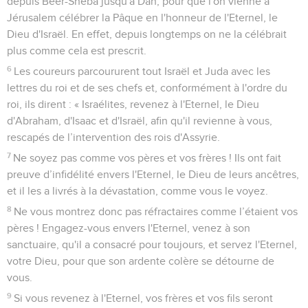
depuis Beer-Shéba jusqu'à Dan, pour que l'on vienne à
Jérusalem célébrer la Pâque en l'honneur de l'Eternel, le
Dieu d'Israël. En effet, depuis longtemps on ne la célébrait
plus comme cela est prescrit.
6
Les coureurs parcoururent tout Israël et Juda avec les
lettres du roi et de ses chefs et, conformément à l'ordre du
roi, ils dirent : « Israélites, revenez à l'Eternel, le Dieu
d'Abraham, d'Isaac et d'Israël, afin qu'il revienne à vous,
rescapés de l’intervention des rois d'Assyrie.
7
Ne soyez pas comme vos pères et vos frères ! Ils ont fait
preuve d’infidélité envers l'Eternel, le Dieu de leurs ancêtres,
et il les a livrés à la dévastation, comme vous le voyez.
8
Ne vous montrez donc pas réfractaires comme l’étaient vos
pères ! Engagez-vous envers l'Eternel, venez à son
sanctuaire, qu'il a consacré pour toujours, et servez l'Eternel,
votre Dieu, pour que son ardente colère se détourne de
vous.
9
Si vous revenez à l'Eternel, vos frères et vos fils seront