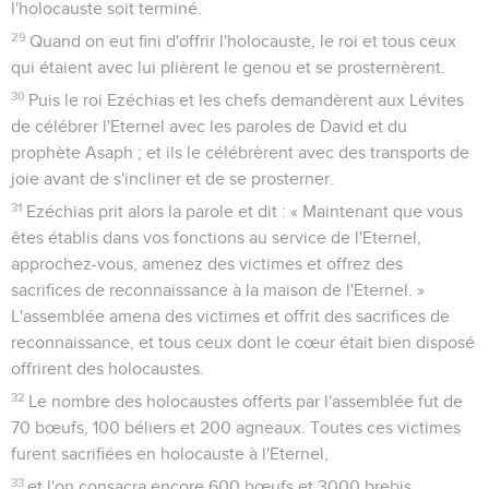
l'holocauste soit terminé.
29
Quand on eut fini d'offrir l'holocauste, le roi et tous ceux
qui étaient avec lui plièrent le genou et se prosternèrent.
30
Puis le roi Ezéchias et les chefs demandèrent aux Lévites
de célébrer l'Eternel avec les paroles de David et du
prophète Asaph ; et ils le célébrèrent avec des transports de
joie avant de s'incliner et de se prosterner.
31
Ezéchias prit alors la parole et dit : « Maintenant que vous
êtes établis dans vos fonctions au service de l'Eternel,
approchez-vous, amenez des victimes et offrez des
sacrifices de reconnaissance à la maison de l'Eternel. »
L'assemblée amena des victimes et offrit des sacrifices de
reconnaissance, et tous ceux dont le cœur était bien disposé
offrirent des holocaustes.
32
Le nombre des holocaustes offerts par l'assemblée fut de
70 bœufs, 100 béliers et 200 agneaux. Toutes ces victimes
furent sacrifiées en holocauste à l'Eternel,
33
et l'on consacra encore 600 bœufs et 3000 brebis.