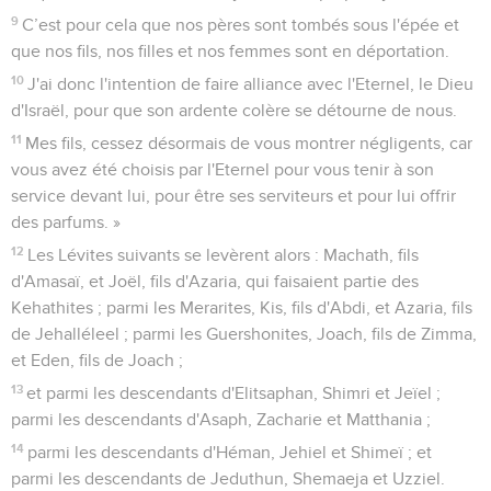
9
C’est pour cela que nos pères sont tombés sous l'épée et
que nos fils, nos filles et nos femmes sont en déportation.
10
J'ai donc l'intention de faire alliance avec l'Eternel, le Dieu
d'Israël, pour que son ardente colère se détourne de nous.
11
Mes fils, cessez désormais de vous montrer négligents, car
vous avez été choisis par l'Eternel pour vous tenir à son
service devant lui, pour être ses serviteurs et pour lui offrir
des parfums. »
12
Les Lévites suivants se levèrent alors : Machath, fils
d'Amasaï, et Joël, fils d'Azaria, qui faisaient partie des
Kehathites ; parmi les Merarites, Kis, fils d'Abdi, et Azaria, fils
de Jehalléleel ; parmi les Guershonites, Joach, fils de Zimma,
et Eden, fils de Joach ;
13
et parmi les descendants d'Elitsaphan, Shimri et Jeïel ;
parmi les descendants d'Asaph, Zacharie et Matthania ;
14
parmi les descendants d'Héman, Jehiel et Shimeï ; et
parmi les descendants de Jeduthun, Shemaeja et Uzziel.