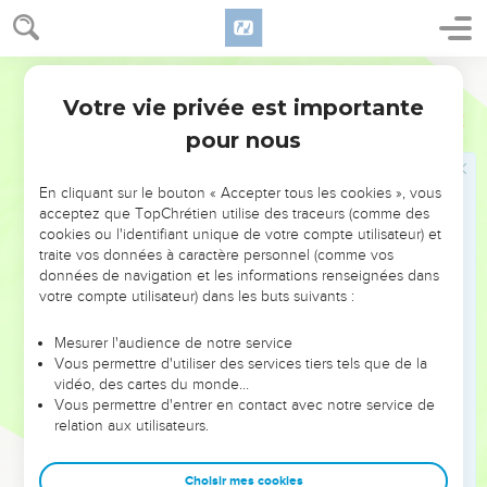
en ennemi au lieu de le soutenir.
21
Achaz avait dépouillé la maison de l'Eternel, le palais royal
Segond 21
et la maison des chefs pour faire des cadeaux au roi
d'Assyrie, mais cela ne lui servit à rien.
Votre vie privée est importante
2 Chroniques
28
22
Alors même qu'il était dans la détresse, il persista dans
pour nous
son infidélité envers l'Eternel, lui, le roi Achaz.
23
Il offrit des sacrifices aux dieux de Damas qui l'avaient
En cliquant sur le bouton « Accepter tous les cookies », vous
acceptez que TopChrétien utilise des traceurs (comme des
frappé et dit : « Puisque les dieux des rois de Syrie leur
cookies ou l'identifiant unique de votre compte utilisateur) et
viennent en aide, je leur offrirai des sacrifices pour qu'ils
traite vos données à caractère personnel (comme vos
viennent à mon aide. » Mais ils provoquèrent sa chute et
données de navigation et les informations renseignées dans
celle de tout Israël.
votre compte utilisateur) dans les buts suivants :
24
Achaz rassembla les ustensiles de la maison de Dieu et
Mesurer l'audience de notre service
les mit en pièces. Il ferma les portes de la maison de l'Eternel
Vous permettre d'utiliser des services tiers tels que de la
et se fit faire des autels à tous les coins de rue de Jérusalem.
vidéo, des cartes du monde…
Vous permettre d'entrer en contact avec notre service de
25
Dans chacune des villes de Juda, il établit des hauts lieux
relation aux utilisateurs.
pour offrir des parfums à d'autres dieux. Il irrita ainsi l'Eternel,
le Dieu de ses ancêtres.
Choisir mes cookies