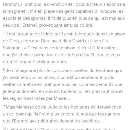
Hinnom, il pratiqua la divination et l’occultisme, il s'adonna à
la magie et il mit en place des gens capables d’invoquer les
esprits et des spirites. Il fit de plus en plus ce qui est mal aux
yeux de l'Eternel, provoquant ainsi sa colère.
7
Il mit la statue de l'idole qu'il avait fabriquée dans la maison
de Dieu, alors que Dieu avait dit à David et à son fils
Salomon : « C'est dans cette maison et c'est à Jérusalem,
que j'ai choisie parmi toutes les tribus d'Israël, que je veux
éternellement établir mon nom.
8
Je n’éloignerai plus les pas des Israélites du territoire que
j'ai destiné à vos ancêtres, à condition seulement qu'ils
veillent à mettre en pratique tous les commandements que
je leur ai donnés, en suivant toute la loi, les prescriptions et
les règles transmises par Moïse. »
9
Mais Manassé égara Juda et les habitants de Jérusalem à
un tel point qu’ils firent plus encore le mal que les nations
que l'Eternel avait détruites devant les Israélites.
10
L'Eternel parla à Manassé et à son peuple, mais ils n'y