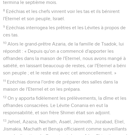
termina le septième mois.
8
Ezéchias et les chefs vinrent voir les tas et ils bénirent
l'Eternel et son peuple, Israël.
9
Ezéchias interrogea les prêtres et les Lévites à propos de
ces tas.
10
Alors le grand-prêtre Azaria, de la famille de Tsadok, lui
répondit : « Depuis qu'on a commencé d'apporter les
offrandes dans la maison de l'Eternel, nous avons mangé à
satiété, en laissant beaucoup de restes, car l'Eternel a béni
son peuple ; et le reste est avec cet amoncellement. »
11
Ezéchias donna l'ordre de préparer des salles dans la
maison de l'Eternel et on les prépara.
12
On y apporta fidèlement les prélèvements, la dîme et les
offrandes consacrées. Le Lévite Conania en eut la
responsabilité, et son frère Shimeï était son adjoint.
13
Jehiel, Azazia, Nachath, Asaël, Jerimoth, Jozabad, Eliel,
Jismakia, Machath et Benaja officiaient comme surveillants