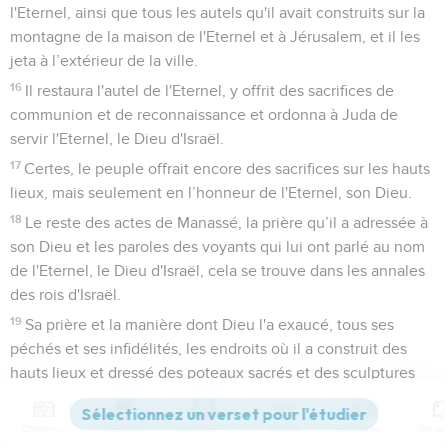
l'Eternel, ainsi que tous les autels qu'il avait construits sur la
montagne de la maison de l'Eternel et à Jérusalem, et il les
jeta à l’extérieur de la ville.
16
Il restaura l'autel de l'Eternel, y offrit des sacrifices de
communion et de reconnaissance et ordonna à Juda de
servir l'Eternel, le Dieu d'Israël.
17
Certes, le peuple offrait encore des sacrifices sur les hauts
lieux, mais seulement en l’honneur de l'Eternel, son Dieu.
18
Le reste des actes de Manassé, la prière qu’il a adressée à
son Dieu et les paroles des voyants qui lui ont parlé au nom
de l'Eternel, le Dieu d'Israël, cela se trouve dans les annales
des rois d'Israël.
19
Sa prière et la manière dont Dieu l'a exaucé, tous ses
péchés et ses infidélités, les endroits où il a construit des
hauts lieux et dressé des poteaux sacrés et des sculptures
sacrées avant de s’humilier, cela est décrit dans les annales
de Hozaï.
Contenus
Versions
Commentaires
Strong
Dictionnaire
20