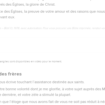
yés des Églises, la gloire de Christ.
ce des Églises, la preuve de votre amour et des raisons que nou
evant eux.
e – Bibli’O, 1978, avec autorisation. Pour vous procurer une Bible imprimée, rendez-vo
vangiles sont disponibles en vidéo pour le moment.
des frères
vous écrive touchant l’assistance destinée aux saints.
tre bonne volonté dont je me glorifie, à votre sujet auprès des 
 dernière, et votre zèle a stimulé la plupart.
in que l’éloge que nous avons fait de vous ne soit pas réduit à néa