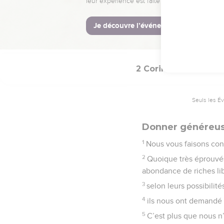
16
Je me réjouis d’avoir
© Société biblique français
2 Corinthiens
8
Seuls les É
Donner généreu
1
Nous vous faisons conn
2
Quoique très éprouvés
abondance de riches lib
3
selon leurs possibilité
4
ils nous ont demandé a
5
C’est plus que nous n