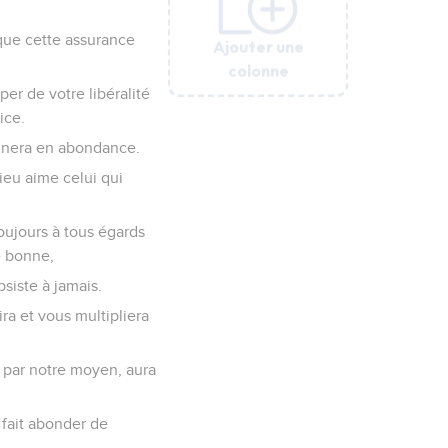
 que cette assurance
Ajouter une
Ajouter une
Ajouter une
Ajouter une
Ajouter une
Ajouter une
colonne
colonne
colonne
colonne
colonne
colonne
er de votre libéralité
ice.
onnera en abondance.
ieu aime celui qui
oujours à tous égards
e bonne,
bsiste à jamais.
ra et vous multipliera
, par notre moyen, aura
 fait abonder de