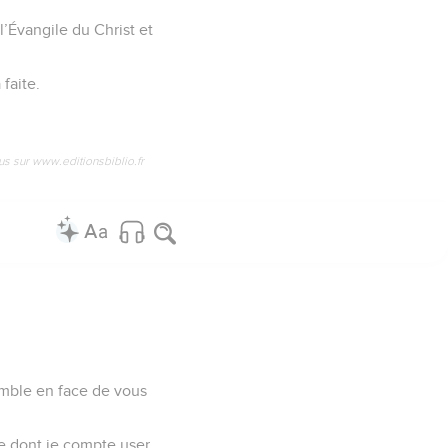
l’Évangile du Christ et
faite.
us sur www.editionsbiblio.fr
humble en face de vous
nce dont je compte user