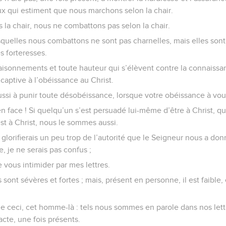
x qui estiment que nous marchons selon la chair.
la chair, nous ne combattons pas selon la chair.
squelles nous combattons ne sont pas charnelles, mais elles son
s forteresses.
aisonnements et toute hauteur qui s’élèvent contre la connaissa
aptive à l’obéissance au Christ.
si à punir toute désobéissance, lorsque votre obéissance à vou
 face ! Si quelqu’un s’est persuadé lui-même d’être à Christ, q
est à Christ, nous le sommes aussi.
lorifierais un peu trop de l’autorité que le Seigneur nous a don
, je ne serais pas confus ;
e vous intimider par mes lettres.
es sont sévères et fortes ; mais, présent en personne, il est faible,
e ceci, cet homme-là : tels nous sommes en parole dans nos lettr
cte, une fois présents.