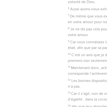
volonté de Dieu.
6
Aussi avons-nous exh
7
De même que vous exce
en votre amour pour nou
8
Je ne dis pas cela po
votre amour.
9
Car vous connaissez la
était, afin que par sa p
10
C’est un avis que je 
premiers non seulement à
11
Maintenant donc, ache
corresponde l’achèvem
12
Les bonnes dispositio
n’a pas.
13
Car il s’agit, non de
d’égalité : dans la cir
14
afin que leur abondan