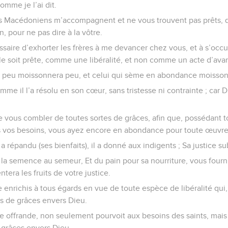
omme je l’ai dit.
i les Macédoniens m’accompagnent et ne vous trouvent pas prêts,
, pour ne pas dire à la vôtre.
saire d’exhorter les frères à me devancer chez vous, et à s’occup
lle soit prête, comme une libéralité, et non comme un acte d’avar
ème peu moissonnera peu, et celui qui sème en abondance moiss
 il l’a résolu en son cœur, sans tristesse ni contrainte ; car D
e vous combler de toutes sortes de grâces, afin que, possédant t
ous vos besoins, vous ayez encore en abondance pour toute œuvr
Il a répandu (ses bienfaits), il a donné aux indigents ; Sa justice su
e la semence au semeur, Et du pain pour sa nourriture, vous fourni
tera les fruits de votre justice.
e enrichis à tous égards en vue de toute espèce de libéralité qui
ns de grâces envers Dieu.
te offrande, non seulement pourvoit aux besoins des saints, mais
grâces envers Dieu.