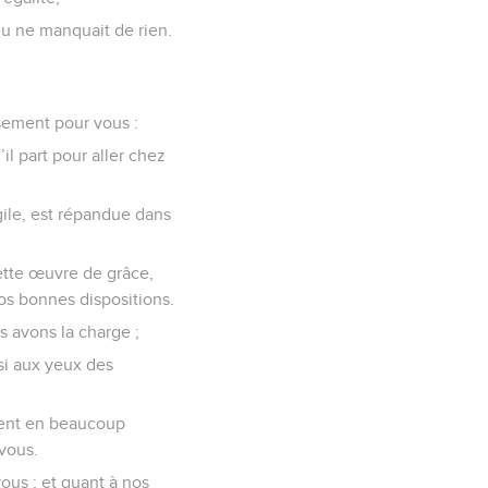
peu ne manquait de rien.
sement pour vous :
il part pour aller chez
gile, est répandue dans
ette œuvre de grâce,
os bonnes dispositions.
 avons la charge ;
si aux yeux des
ment en beaucoup
vous.
ous ; et quant à nos