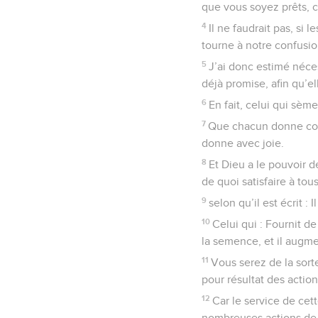
que vous soyez prêts, c
4
Il ne faudrait pas, s
tourne à notre confusion
5
J’ai donc estimé néces
déjà promise, afin qu’e
6
En fait, celui qui s
7
Que chacun donne comme
donne avec joie.
8
Et Dieu a le pouvoir d
de quoi satisfaire à t
9
selon qu’il est écrit : 
10
Celui qui : Fournit d
la semence, et il augmen
11
Vous serez de la sort
pour résultat des actio
12
Car le service de cet
nombreuses actions de 