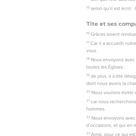
15
selon qu’il est écrit 
Tite et ses com
16
Grâces soient rendue
17
Car il a accueilli not
vous.
18
Nous envoyons avec lu
toutes les Églises ;
19
de plus, il a été dé
dont nous avons la cha
20
Nous voulons éviter 
21
car nous recherchons
hommes.
22
Nous envoyons avec 
d’occasions, et qui en 
23
Ainsi, pour ce qui es