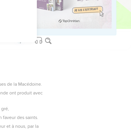
us sur www.editionsbiblio.fr
ises de la Macédoine.
onde ont produit avec
 gré,
 faveur des saints.
r et à nous, par la