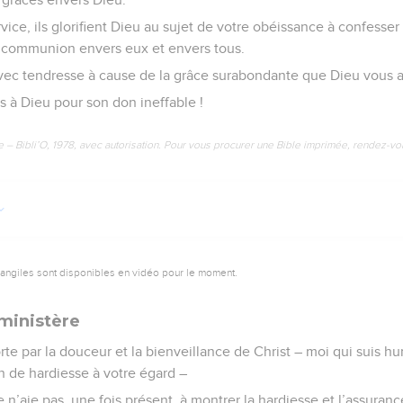
vice, ils glorifient Dieu au sujet de votre obéissance à confesser 
re communion envers eux et envers tous.
avec tendresse à cause de la grâce surabondante que Dieu vous a 
 à Dieu pour son don ineffable !
e – Bibli’O, 1978, avec autorisation. Pour vous procurer une Bible imprimée, rendez-vo
vangiles sont disponibles en vidéo pour le moment.
ministère
rte par la douceur et la bienveillance de Christ – moi qui suis 
ein de hardiesse à votre égard –
je n’aie pas, une fois présent, à montrer la hardiesse et l’assura