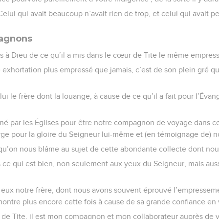
: Celui qui avait beaucoup n’avait rien de trop, et celui qui avait 
pagnons
s à Dieu de ce qu’il a mis dans le cœur de Tite le même empres
re exhortation plus empressé que jamais, c’est de son plein gré qu’
i le frère dont la louange, à cause de ce qu’il a fait pour l’Évan
signé par les Églises pour être notre compagnon de voyage dans c
rge pour la gloire du Seigneur lui-même et (en témoignage de) n
qu’on nous blâme au sujet de cette abondante collecte dont nous
 ce qui est bien, non seulement aux yeux du Seigneur, mais aus
eux notre frère, dont nous avons souvent éprouvé l’empresse
montre plus encore cette fois à cause de sa grande confiance en 
t de Tite, il est mon compagnon et mon collaborateur auprès de v