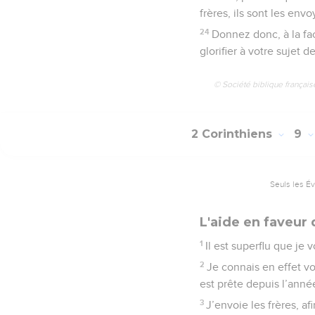
frères, ils sont les envo
24
Donnez donc, à la fa
glorifier à votre sujet d
© Société biblique français
2 Corinthiens
9
Seuls les É
L'aide en faveur 
1
Il est superflu que je 
2
Je connais en effet vo
est prête depuis l’année
3
J’envoie les frères, af