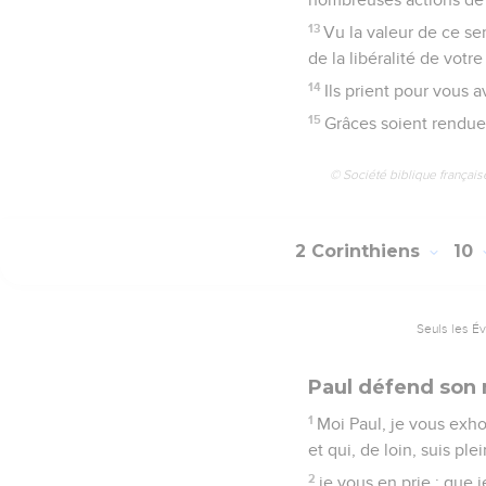
13
Vu la valeur de ce ser
de la libéralité de vot
14
Ils prient pour vous 
15
Grâces soient rendues
© Société biblique français
2 Corinthiens
10
Seuls les É
Paul défend son 
1
Moi Paul, je vous exho
et qui, de loin, suis pl
2
je vous en prie : que 