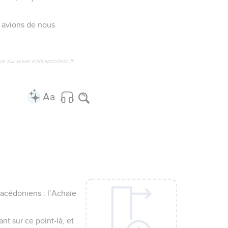
s avions de nous
us sur www.editionsbiblio.fr
Macédoniens : l’Achaïe
nt sur ce point-là, et