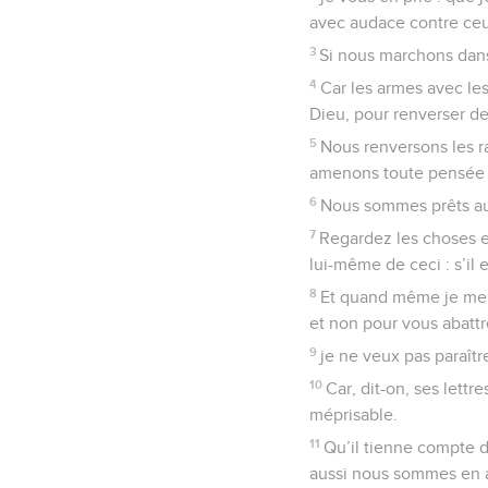
avec audace contre ceu
3
Si nous marchons dans 
4
Car les armes avec le
Dieu, pour renverser de
5
Nous renversons les r
amenons toute pensée c
6
Nous sommes prêts aus
7
Regardez les choses en
lui-même de ceci : s’il 
8
Et quand même je me g
et non pour vous abattre
9
je ne veux pas paraîtr
10
Car, dit-on, ses lettr
méprisable.
11
Qu’il tienne compte d
aussi nous sommes en a