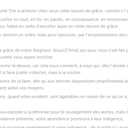
orté Tite à achever chez vous cette œuvre de grâce, comme il l
llez en tout, en foi, en parole, en connaissance, en empressem
s, faites en sorte d’exceller aussi en cette œuvre de grâce.
ur donner un ordre, mais pour éprouver, par l’empressement des au
 grâce de notre Seigneur Jésus-[Christ] qui pour vous s’est fait p
auvreté vous soyez enrichis.
donne là-dessus, car cela vous convient, à vous qui, dès l’année 
 faire (cette collecte), mais à la vouloir.
vez de la faire, afin qu’aux bonnes dispositions (manifestées) da
ent selon vos moyens.
ns, quand elles existent, sont agréables en raison de ce qu’on a
 vous exposer à la détresse pour le soulagement des autres, mais 
constance présente, votre abondance pourvoira à leur indigence,
ce pourvoie pareillement à votre indigence ; de la sorte il y aura