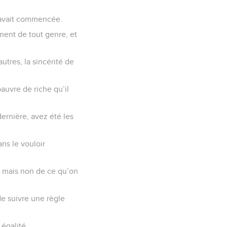
’avait commencée.
ent de tout genre, et
tres, la sincérité de
auvre de riche qu’il
dernière, avez été les
ns le vouloir
, mais non de ce qu’on
de suivre une règle
 égalité,