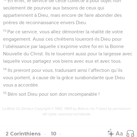
En effet, le service de cette collecte a pour objet non
seulement de pourvoir aux besoins de ceux qui
appartiennent à Dieu, mais encore de faire abonder des
prières de reconnaissance envers Dieu.
13
Par ce service, vous allez démontrer la réalité de votre
engagement. Aussi ces chrétiens loueront-ils Dieu pour
l’obéissance par laquelle s’exprime votre foi en la Bonne
Nouvelle du Christ. Ils le loueront aussi pour la largesse avec
laquelle vous partagez vos biens avec eux et avec tous.
14
Ils prieront pour vous, traduisant ainsi l’affection qu’ils
vous portent, à cause de la grâce surabondante que Dieu
vous a accordée.
15
Béni soit Dieu pour son don incomparable !
La Bible Du Semeur Copyright © 1992, 1999 by Biblica, Inc.® Used by permission.
All rights reserved worldwide.
2 Corinthiens
10