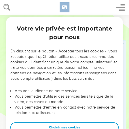
ouvertes à mon activité.
13
Cependant, je n’ai pas eu l’esprit tranquille parce que je
n’y avais pas retrouvé mon frère *Tite. C’est pourquoi j’ai pris
Semeur
congé des croyants et je suis parti pour la *Macédoine.
Votre vie privée est importante
2 Corinthiens
2
pour nous
La victoire en Jésus-Christ
14
Je ne puis que remercier Dieu : il nous associe toujours au
En cliquant sur le bouton « Accepter tous les cookies », vous
cortège triomphal du Christ, par notre union avec lui, et il se
acceptez que TopChrétien utilise des traceurs (comme des
sert de nous pour répandre en tout lieu, comme un parfum,
cookies ou l'identifiant unique de votre compte utilisateur) et
traite vos données à caractère personnel (comme vos
la connaissance du Christ.
données de navigation et les informations renseignées dans
15
Oui, nous sommes, pour Dieu, comme le parfum du Christ
votre compte utilisateur) dans les buts suivants :
parmi ceux qui sont sur la voie du salut et parmi ceux qui
sont sur la voie de la perdition.
Mesurer l'audience de notre service
Vous permettre d'utiliser des services tiers tels que de la
16
Pour les uns, c’est une odeur de mort qui les mène à la
vidéo, des cartes du monde…
mort, pour les autres, c’est une odeur de vie qui les conduit à
Vous permettre d'entrer en contact avec notre service de
relation aux utilisateurs.
la vie. Et qui donc est à la hauteur d’une telle tâche ?
17
En tout cas nous, nous ne sommes pas comme tant
Choisir mes cookies
d’autres qui accommodent la Parole de Dieu pour en tirer