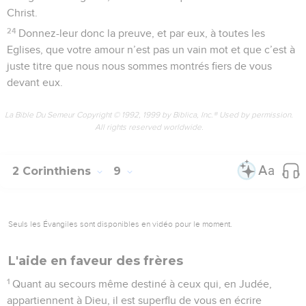
Christ.
24
Donnez-leur donc la preuve, et par eux, à toutes les
Eglises, que votre amour n’est pas un vain mot et que c’est à
juste titre que nous nous sommes montrés fiers de vous
devant eux.
La Bible Du Semeur Copyright © 1992, 1999 by Biblica, Inc.® Used by permission.
All rights reserved worldwide.
2 Corinthiens
9
Seuls les Évangiles sont disponibles en vidéo pour le moment.
L'aide en faveur des frères
1
Quant au secours même destiné à ceux qui, en Judée,
appartiennent à Dieu, il est superflu de vous en écrire