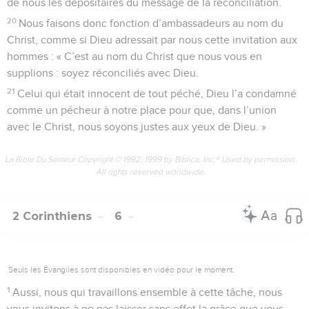
de nous les dépositaires du message de la réconciliation.
20
Nous faisons donc fonction d’ambassadeurs au nom du
Christ, comme si Dieu adressait par nous cette invitation aux
hommes : « C’est au nom du Christ que nous vous en
supplions : soyez réconciliés avec Dieu.
21
Celui qui était innocent de tout péché, Dieu l’a condamné
comme un pécheur à notre place pour que, dans l’union
avec le Christ, nous soyons justes aux yeux de Dieu. »
La Bible Du Semeur Copyright © 1992, 1999 by Biblica, Inc.® Used by permission.
All rights reserved worldwide.
2 Corinthiens
6
Seuls les Évangiles sont disponibles en vidéo pour le moment.
1
Aussi, nous qui travaillons ensemble à cette tâche, nous
vous invitons à ne pas laisser sans effet la grâce que vous