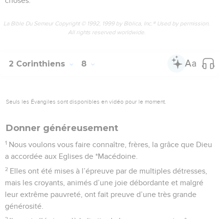
choses.
La Bible Du Semeur Copyright © 1992, 1999 by Biblica, Inc.® Used by permission.
All rights reserved worldwide.
2 Corinthiens
8
Seuls les Évangiles sont disponibles en vidéo pour le moment.
Donner généreusement
1
Nous voulons vous faire connaître, frères, la grâce que Dieu
a accordée aux Eglises de *Macédoine.
2
Elles ont été mises à l’épreuve par de multiples détresses,
mais les croyants, animés d’une joie débordante et malgré
leur extrême pauvreté, ont fait preuve d’une très grande
générosité.
3