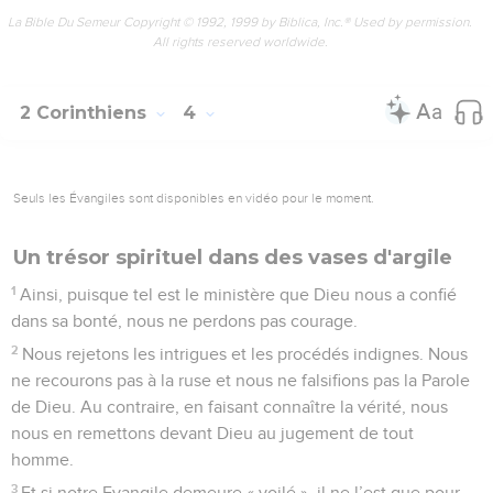
La Bible Du Semeur Copyright © 1992, 1999 by Biblica, Inc.® Used by permission.
All rights reserved worldwide.
2 Corinthiens
4
Seuls les Évangiles sont disponibles en vidéo pour le moment.
Un trésor spirituel dans des vases d'argile
1
Ainsi, puisque tel est le ministère que Dieu nous a confié
dans sa bonté, nous ne perdons pas courage.
2
Nous rejetons les intrigues et les procédés indignes. Nous
ne recourons pas à la ruse et nous ne falsifions pas la Parole
de Dieu. Au contraire, en faisant connaître la vérité, nous
nous en remettons devant Dieu au jugement de tout
homme.
3
Et si notre Evangile demeure « voilé », il ne l’est que pour