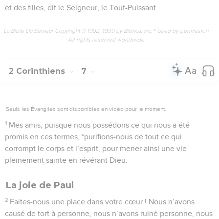
et des filles, dit le Seigneur, le Tout-Puissant.
La Bible Du Semeur Copyright © 1992, 1999 by Biblica, Inc.® Used by permission.
All rights reserved worldwide.
2 Corinthiens
7
Seuls les Évangiles sont disponibles en vidéo pour le moment.
1
Mes amis, puisque nous possédons ce qui nous a été
promis en ces termes, *purifions-nous de tout ce qui
corrompt le corps et l’esprit, pour mener ainsi une vie
pleinement sainte en révérant Dieu.
La joie de Paul
2
Faites-nous une place dans votre cœur ! Nous n’avons
causé de tort à personne, nous n’avons ruiné personne, nous