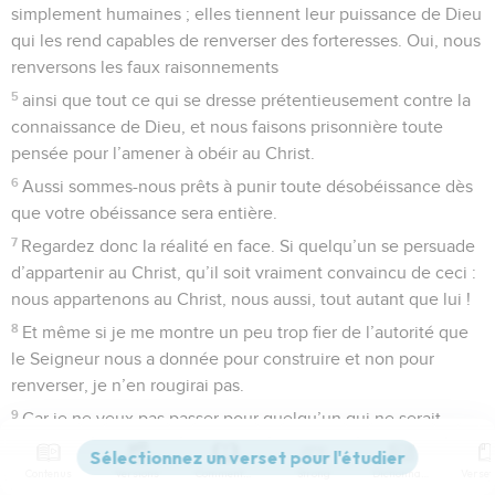
simplement humaines ; elles tiennent leur puissance de Dieu
qui les rend capables de renverser des forteresses. Oui, nous
renversons les faux raisonnements
5
ainsi que tout ce qui se dresse prétentieusement contre la
connaissance de Dieu, et nous faisons prisonnière toute
pensée pour l’amener à obéir au Christ.
6
Aussi sommes-nous prêts à punir toute désobéissance dès
que votre obéissance sera entière.
7
Regardez donc la réalité en face. Si quelqu’un se persuade
d’appartenir au Christ, qu’il soit vraiment convaincu de ceci :
nous appartenons au Christ, nous aussi, tout autant que lui !
8
Et même si je me montre un peu trop fier de l’autorité que
le Seigneur nous a donnée pour construire et non pour
renverser, je n’en rougirai pas.
9
Car je ne veux pas passer pour quelqu’un qui ne serait
capable d’intimider que par des lettres, comme on le
prétend :
Contenus
Versions
Commentaires
Strong
Dictionnaire