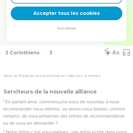
profit. C’est avec des intentions *pures, de la part de Dieu,
Accepter tous les cookies
dans l’union avec le Christ que nous annonçons la Parole.
La Bible Du Semeur Copyright © 1992, 1999 by Biblica, Inc.® Used by permission.
Tout refuser
All rights reserved worldwide.
2 Corinthiens
3
Seuls les Évangiles sont disponibles en vidéo pour le moment.
Serviteurs de la nouvelle alliance
1
En parlant ainsi, commençons-nous de nouveau à nous
recommander nous-mêmes, ou avons-nous besoin, comme
certains, de vous présenter des lettres de recommandation
ou de vous en demander ?
2
Notre lettre c’est vous-mêmes, une lettre écrite dans notre