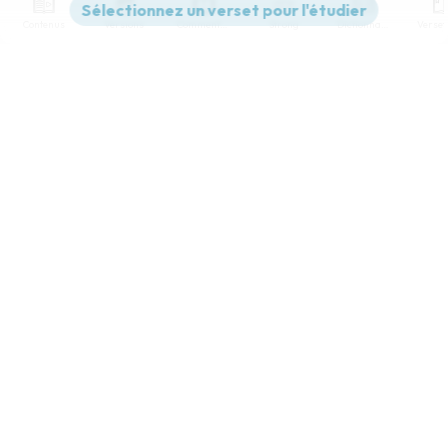
Contenus
Versions
Commentaires
Strong
Dictionnaire
Paramètres de lecture
Afficher les numéros de versets
Mode dyslexique
Désactivé
Simple
Coul
eur
Police d'écriture
Serif
Sans-serif
Taille de texte
Grand
Moyen
Petit