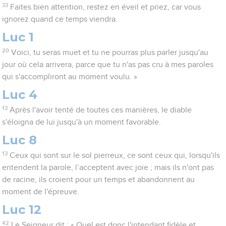
33
Faites bien attention, restez en éveil et priez, car vous
ignorez quand ce temps viendra.
Luc 1
20
Voici, tu seras muet et tu ne pourras plus parler jusqu'au
jour où cela arrivera, parce que tu n'as pas cru à mes paroles
qui s'accompliront au moment voulu. »
Luc 4
13
Après l'avoir tenté de toutes ces manières, le diable
s'éloigna de lui jusqu'à un moment favorable.
Luc 8
13
Ceux qui sont sur le sol pierreux, ce sont ceux qui, lorsqu'ils
entendent la parole, l’acceptent avec joie ; mais ils n'ont pas
de racine, ils croient pour un temps et abandonnent au
moment de l'épreuve.
Luc 12
42
Le Seigneur dit : « Quel est donc l'intendant fidèle et