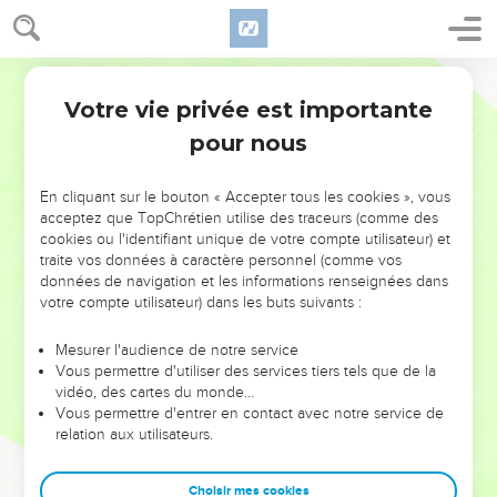
Votre vie privée est importante
pour nous
NE MANQUEZ PAS L’ÉVÉNEMENT
En cliquant sur le bouton « Accepter tous les cookies », vous
DE L’ANNÉE !
acceptez que TopChrétien utilise des traceurs (comme des
cookies ou l'identifiant unique de votre compte utilisateur) et
ET SI LEURS ERREURS POUVAIENT VOUS ÉVITER LES
traite vos données à caractère personnel (comme vos
VOTRES ?
données de navigation et les informations renseignées dans
votre compte utilisateur) dans les buts suivants :
On admire souvent les leaders pour leurs réussites, leur impact,
leur foi ou leur vision. Mais on voit moins les doutes, les erreurs
Mesurer l'audience de notre service
Vous permettre d'utiliser des services tiers tels que de la
et les saisons difficiles qu'ils ont traversés, alors même que ce
vidéo, des cartes du monde…
sont elles qui les ont façonnés.
Vous permettre d'entrer en contact avec notre service de
relation aux utilisateurs.
Dans cette conférence, leaders, entrepreneurs, et responsables
reviennent sur les erreurs marquantes de leur parcours et les
clés pour avancer avec plus de sagesse afin que leurs erreurs
Choisir mes cookies