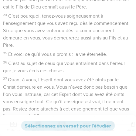
est le Fils de Dieu connaît aussi le Père.
24
C’est pourquoi, tenez-vous soigneusement à
l’enseignement que vous avez reçu dès le commencement.
Si ce que vous avez entendu dès le commencement
demeure en vous, vous demeurerez aussi unis au Fils et au
Père.
25
Et voici ce qu’il vous a promis : la vie éternelle.
26
C’est au sujet de ceux qui vous entraînent dans l’erreur
que je vous écris ces choses.
27
Quant à vous, l’Esprit dont vous avez été oints par le
Christ demeure en vous. Vous n’avez donc pas besoin que
l’on vous instruise, car cet Esprit dont vous avez été oints
vous enseigne tout. Ce qu’il enseigne est vrai, il ne ment
pas. Restez donc attachés à cet enseignement tel que vous
l’avez reçu de l’Esprit.
28
Mes enfants, demeurez attachés au Christ pour qu’au
Contenus
Versions
Commentaires
Strong
Dictionnaire
moment où il paraîtra, nous soyons remplis d’assurance et