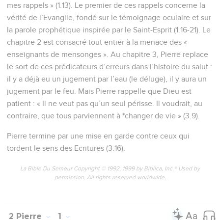
mes rappels » (1.13). Le premier de ces rappels concerne la
vérité de l’Evangile, fondé sur le témoignage oculaire et sur
la parole prophétique inspirée par le Saint-Esprit (1.16-21). Le
chapitre 2 est consacré tout entier à la menace des «
enseignants de mensonges ». Au chapitre 3, Pierre replace
le sort de ces prédicateurs d’erreurs dans l’histoire du salut :
il y a déjà eu un jugement par l’eau (le déluge), il y aura un
jugement par le feu. Mais Pierre rappelle que Dieu est
patient : « Il ne veut pas qu’un seul périsse. Il voudrait, au
contraire, que tous parviennent à *changer de vie » (3.9).
Pierre termine par une mise en garde contre ceux qui
tordent le sens des Ecritures (3.16).
La Bible Du Semeur Copyright © 1992, 1999 by Biblica, Inc.® Used by
permission. All rights reserved worldwide.
2 Pierre
1