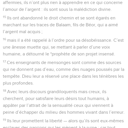
affermies, ils n’ont plus rien à apprendre en ce qui concerne
l’amour de l’argent : ils sont sous la malédiction divine.
15
Ils ont abandonné le droit chemin et se sont égarés en
marchant sur les traces de Balaam, fils de Béor, qui a aimé
l’argent mal acquis ;
16
mais il a été rappelé à l’ordre pour sa désobéissance. C’est
une ânesse muette qui, se mettant à parler d’une voix
humaine, a détourné le *prophète de son projet insensé.
17
Ces enseignants de mensonges sont comme des sources
qui ne donnent pas d’eau, comme des nuages poussés par la
tempête. Dieu leur a réservé une place dans les ténèbres les
plus profondes.
18
Avec leurs discours grandiloquents mais creux, ils
cherchent, pour satisfaire leurs désirs tout humains, à
appâter par l’attrait de la sensualité ceux qui viennent à
peine d’échapper du milieu des hommes vivant dans l’erreur.
19
Ils leur promettent la liberté — alors qu’ils sont eux-mêmes
esclaves des passions qui les mènent à la ruine ; car tout