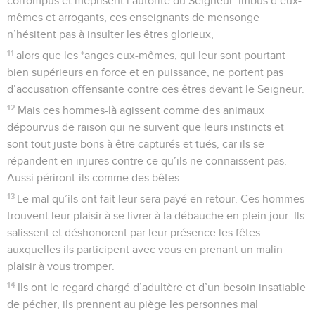
corrompus et méprisent l’autorité du Seigneur. Imbus d’eux-
mêmes et arrogants, ces enseignants de mensonge
n’hésitent pas à insulter les êtres glorieux,
11
alors que les *anges eux-mêmes, qui leur sont pourtant
bien supérieurs en force et en puissance, ne portent pas
d’accusation offensante contre ces êtres devant le Seigneur.
12
Mais ces hommes-là agissent comme des animaux
dépourvus de raison qui ne suivent que leurs instincts et
sont tout juste bons à être capturés et tués, car ils se
répandent en injures contre ce qu’ils ne connaissent pas.
Aussi périront-ils comme des bêtes.
13
Le mal qu’ils ont fait leur sera payé en retour. Ces hommes
trouvent leur plaisir à se livrer à la débauche en plein jour. Ils
salissent et déshonorent par leur présence les fêtes
auxquelles ils participent avec vous en prenant un malin
plaisir à vous tromper.
14
Ils ont le regard chargé d’adultère et d’un besoin insatiable
de pécher, ils prennent au piège les personnes mal