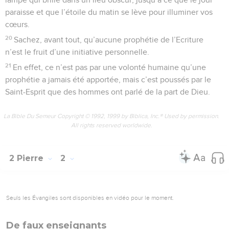
paraisse et que l’étoile du matin se lève pour illuminer vos
cœurs.
20
Sachez, avant tout, qu’aucune prophétie de l’Ecriture
n’est le fruit d’une initiative personnelle.
21
En effet, ce n’est pas par une volonté humaine qu’une
prophétie a jamais été apportée, mais c’est poussés par le
Saint-Esprit que des hommes ont parlé de la part de Dieu.
La Bible Du Semeur Copyright © 1992, 1999 by Biblica, Inc.® Used by permission.
All rights reserved worldwide.
2 Pierre
2
Seuls les Évangiles sont disponibles en vidéo pour le moment.
De faux enseignants