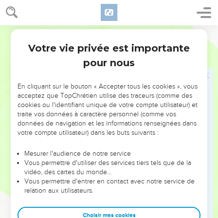
9
Résistez-lui en demeurant fermes dans votre foi, car vous
savez que vos frères dispersés à travers le monde
Semeur
connaissent les mêmes souffrances.
Votre vie privée est importante
1 Pierre
5
10
Mais quand vous aurez souffert un peu de temps, Dieu,
pour nous
l’auteur de toute grâce, qui vous a appelés à connaître sa
gloire éternelle dans l’union à Jésus-Christ, vous rétablira lui-
même ; il vous affermira, vous fortifiera et vous rendra
En cliquant sur le bouton « Accepter tous les cookies », vous
acceptez que TopChrétien utilise des traceurs (comme des
inébranlables.
cookies ou l'identifiant unique de votre compte utilisateur) et
11
A lui appartient la puissance pour toujours. *Amen !
traite vos données à caractère personnel (comme vos
données de navigation et les informations renseignées dans
votre compte utilisateur) dans les buts suivants :
Salutations finales
12
Par *Silvain, ce frère fidèle, je vous ai écrit assez
Mesurer l'audience de notre service
Vous permettre d'utiliser des services tiers tels que de la
brièvement pour vous encourager et vous assurer que c’est
vidéo, des cartes du monde…
bien à la véritable grâce de Dieu que vous êtes attachés.
Vous permettre d'entrer en contact avec notre service de
13
relation aux utilisateurs.
Recevez les salutations de l’Eglise qui est à Babylone et
que Dieu a choisie. Mon fils Marc vous envoie aussi ses
salutations.
Choisir mes cookies