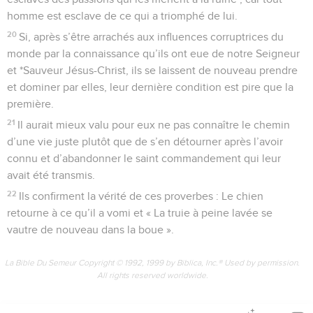
homme est esclave de ce qui a triomphé de lui.
20
Si, après s’être arrachés aux influences corruptrices du
monde par la connaissance qu’ils ont eue de notre Seigneur
et *Sauveur Jésus-Christ, ils se laissent de nouveau prendre
et dominer par elles, leur dernière condition est pire que la
première.
21
Il aurait mieux valu pour eux ne pas connaître le chemin
d’une vie juste plutôt que de s’en détourner après l’avoir
connu et d’abandonner le saint commandement qui leur
avait été transmis.
22
Ils confirment la vérité de ces proverbes : Le chien
retourne à ce qu’il a vomi et « La truie à peine lavée se
vautre de nouveau dans la boue ».
La Bible Du Semeur Copyright © 1992, 1999 by Biblica, Inc.® Used by permission.
All rights reserved worldwide.