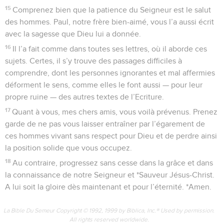
15
Comprenez bien que la patience du Seigneur est le salut
des hommes. Paul, notre frère bien-aimé, vous l’a aussi écrit
avec la sagesse que Dieu lui a donnée.
16
Il l’a fait comme dans toutes ses lettres, où il aborde ces
sujets. Certes, il s’y trouve des passages difficiles à
comprendre, dont les personnes ignorantes et mal affermies
déforment le sens, comme elles le font aussi — pour leur
propre ruine — des autres textes de l’Ecriture.
17
Quant à vous, mes chers amis, vous voilà prévenus. Prenez
garde de ne pas vous laisser entraîner par l’égarement de
ces hommes vivant sans respect pour Dieu et de perdre ainsi
la position solide que vous occupez.
18
Au contraire, progressez sans cesse dans la grâce et dans
la connaissance de notre Seigneur et *Sauveur Jésus-Christ.
A lui soit la gloire dès maintenant et pour l’éternité. *Amen.
La Bible Du Semeur Copyright © 1992, 1999 by Biblica, Inc.® Used by permission.
All rights reserved worldwide.