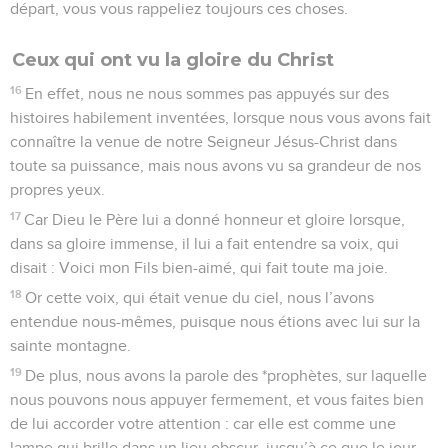
départ, vous vous rappeliez toujours ces choses.
Ceux qui ont vu la gloire du Christ
16
En effet, nous ne nous sommes pas appuyés sur des
histoires habilement inventées, lorsque nous vous avons fait
connaître la venue de notre Seigneur Jésus-Christ dans
toute sa puissance, mais nous avons vu sa grandeur de nos
propres yeux.
17
Car Dieu le Père lui a donné honneur et gloire lorsque,
dans sa gloire immense, il lui a fait entendre sa voix, qui
disait : Voici mon Fils bien-aimé, qui fait toute ma joie.
18
Or cette voix, qui était venue du ciel, nous l’avons
entendue nous-mêmes, puisque nous étions avec lui sur la
sainte montagne.
19
De plus, nous avons la parole des *prophètes, sur laquelle
nous pouvons nous appuyer fermement, et vous faites bien
de lui accorder votre attention : car elle est comme une
lampe qui brille dans un lieu obscur, jusqu’à ce que le jour