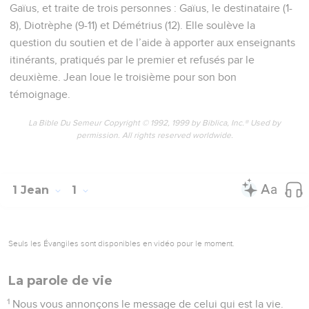
Gaïus, et traite de trois personnes : Gaïus, le destinataire (1-
8), Diotrèphe (9-11) et Démétrius (12). Elle soulève la
question du soutien et de l’aide à apporter aux enseignants
itinérants, pratiqués par le premier et refusés par le
deuxième. Jean loue le troisième pour son bon
témoignage.
La Bible Du Semeur Copyright © 1992, 1999 by Biblica, Inc.® Used by
permission. All rights reserved worldwide.
1 Jean
1
Seuls les Évangiles sont disponibles en vidéo pour le moment.
La parole de vie
1
Nous vous annonçons le message de celui qui est la vie.