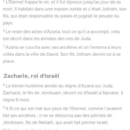
5
L'Eternel frappa le roi, et il fut lépreux jusqu'au jour de sa
mort. Il habitait dans une maison isolée et c’était Jotham, son
fils, qui était responsable du palais et jugeait le peuple du
pays.
6
Le reste des actes d'Azaria, tout ce qu'il a accompli, cela
est décrit dans les annales des rois de Juda.
7
Azaria se coucha avec ses ancêtres et on l'enterra à leurs
côtés dans la ville de David. Son fils Jotham devint roi à sa
place.
Zacharie, roi d'Israël
8
La trente-huitième année du règne d'Azaria sur Juda,
Zacharie, le fils de Jéroboam, devint roi d'Israël à Samarie. Il
régna 6 mois.
9
Il fit ce qui est mal aux yeux de l'Eternel, comme l’avaient
fait ses ancêtres ; il ne se détourna pas des péchés de
Jéroboam, fils de Nebath, qui avait fait pécher Israël.
10