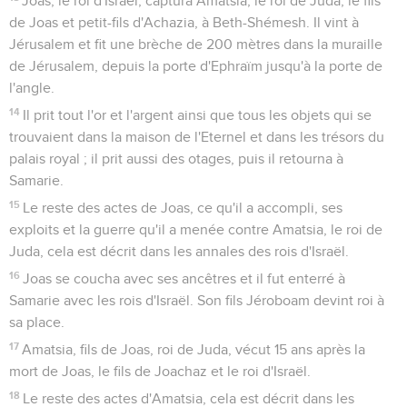
Joas, le roi d'Israël, captura Amatsia, le roi de Juda, le fils
de Joas et petit-fils d'Achazia, à Beth-Shémesh. Il vint à
Jérusalem et fit une brèche de 200 mètres dans la muraille
de Jérusalem, depuis la porte d'Ephraïm jusqu'à la porte de
l'angle.
14
Il prit tout l'or et l'argent ainsi que tous les objets qui se
trouvaient dans la maison de l'Eternel et dans les trésors du
palais royal ; il prit aussi des otages, puis il retourna à
Samarie.
15
Le reste des actes de Joas, ce qu'il a accompli, ses
exploits et la guerre qu'il a menée contre Amatsia, le roi de
Juda, cela est décrit dans les annales des rois d'Israël.
16
Joas se coucha avec ses ancêtres et il fut enterré à
Samarie avec les rois d'Israël. Son fils Jéroboam devint roi à
sa place.
17
Amatsia, fils de Joas, roi de Juda, vécut 15 ans après la
mort de Joas, le fils de Joachaz et le roi d'Israël.
18
Le reste des actes d'Amatsia, cela est décrit dans les