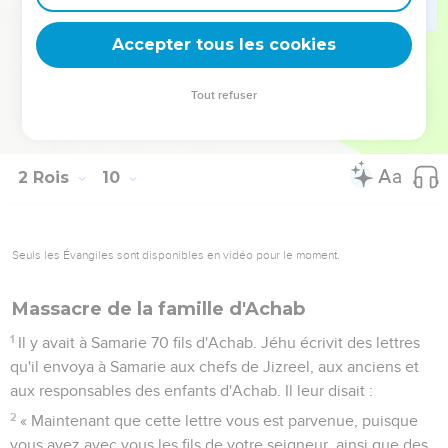
l’Eternel avait déclaré par l’intermédiaire de son serviteur
Elie le Thishbite, quand il a dit : ‘Les chiens mangeront la
Accepter tous les cookies
chair de Jézabel dans le camp de Jizreel,
37
et le cadavre de Jézabel sera pareil à du fumier qu’on
Tout refuser
étale sur les champs, dans le champ de Jizreel, de sorte
qu'on sera incapable de dire : C'est Jézabel.’ »
2 Rois
10
Seuls les Évangiles sont disponibles en vidéo pour le moment.
Massacre de la famille d'Achab
1
Il y avait à Samarie 70 fils d'Achab. Jéhu écrivit des lettres
qu'il envoya à Samarie aux chefs de Jizreel, aux anciens et
aux responsables des enfants d'Achab. Il leur disait :
2
« Maintenant que cette lettre vous est parvenue, puisque
vous avez avec vous les fils de votre seigneur, ainsi que des