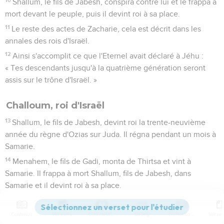
Shallum, le fils de Jabesh, conspira contre lui et le frappa à
mort devant le peuple, puis il devint roi à sa place.
11
Le reste des actes de Zacharie, cela est décrit dans les
annales des rois d'Israël.
12
Ainsi s'accomplit ce que l'Eternel avait déclaré à Jéhu :
« Tes descendants jusqu'à la quatrième génération seront
assis sur le trône d'Israël. »
Challoum, roi d'Israël
13
Shallum, le fils de Jabesh, devint roi la trente-neuvième
année du règne d'Ozias sur Juda. Il régna pendant un mois à
Samarie.
14
Menahem, le fils de Gadi, monta de Thirtsa et vint à
Samarie. Il frappa à mort Shallum, fils de Jabesh, dans
Samarie et il devint roi à sa place.
15
Le reste des actes de Shallum et la conspiration qu'il a
formée, cela est décrit dans les annales des rois d'Israël.
Contenus
Versions
Commentaires
Strong
Dictionnaire