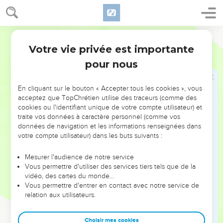
Mort de Jézabel
30
Jéhu entra dans Jizreel. Quand Jézabel l'apprit, elle se
Segond 21
maquilla les yeux, s’embellit la tête et regarda par la fenêtre.
Votre vie privée est importante
2 Rois
9
31
Alors que Jéhu franchissait la porte, elle dit : « Tout va
pour nous
bien, espèce de Zimri assassin de son seigneur ? »
32
Il leva le visage vers la fenêtre et dit : « Qui est avec moi ?
En cliquant sur le bouton « Accepter tous les cookies », vous
Qui ? » Deux ou trois eunuques le regardèrent en
acceptez que TopChrétien utilise des traceurs (comme des
cookies ou l'identifiant unique de votre compte utilisateur) et
s'approchant de la fenêtre.
traite vos données à caractère personnel (comme vos
33
Il dit : « Jetez-la en bas ! » Ils la jetèrent, et son sang
données de navigation et les informations renseignées dans
éclaboussa la muraille et les chevaux. Jéhu la piétina,
votre compte utilisateur) dans les buts suivants :
34
puis il entra dans le palais, mangea et but avant de dire :
Mesurer l'audience de notre service
« Allez voir cette maudite et enterrez-la, car c’est la fille d’un
Vous permettre d'utiliser des services tiers tels que de la
roi. »
vidéo, des cartes du monde…
Vous permettre d'entrer en contact avec notre service de
35
On partit pour l'enterrer, mais on ne trouva d'elle que le
relation aux utilisateurs.
crâne, les pieds et les paumes des mains.
36
On retourna l'annoncer à Jéhu qui dit : « C'est ce que
Choisir mes cookies