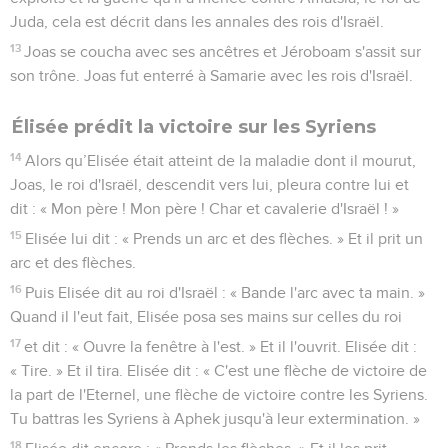
Juda, cela est décrit dans les annales des rois d'Israël.
13
Joas se coucha avec ses ancêtres et Jéroboam s'assit sur
son trône. Joas fut enterré à Samarie avec les rois d'Israël.
Élisée prédit la victoire sur les Syriens
14
Alors qu’Elisée était atteint de la maladie dont il mourut,
Joas, le roi d'Israël, descendit vers lui, pleura contre lui et
dit : « Mon père ! Mon père ! Char et cavalerie d'Israël ! »
15
Elisée lui dit : « Prends un arc et des flèches. » Et il prit un
arc et des flèches.
16
Puis Elisée dit au roi d'Israël : « Bande l'arc avec ta main. »
Quand il l'eut fait, Elisée posa ses mains sur celles du roi
17
et dit : « Ouvre la fenêtre à l'est. » Et il l'ouvrit. Elisée dit :
« Tire. » Et il tira. Elisée dit : « C'est une flèche de victoire de
la part de l'Eternel, une flèche de victoire contre les Syriens.
Tu battras les Syriens à Aphek jusqu'à leur extermination. »
18