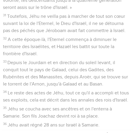
volonté, tes descendants jusqu'à la quatrième génération
seront assis sur le trône d'Israël. »
31
Toutefois, Jéhu ne veilla pas à marcher de tout son cœur
suivant la loi de l'Eternel, le Dieu d'Israël, il ne se détourna
pas des péchés que Jéroboam avait fait commettre à Israël.
32
A cette époque-là, l'Eternel commença à diminuer le
territoire des Israélites, et Hazaël les battit sur toute la
frontière d'Israël.
33
Depuis le Jourdain et en direction du soleil levant, il
conquit tout le pays de Galaad, celui des Gadites, des
Rubénites et des Manassites, depuis Aroër, qui se trouve sur
le torrent de l'Arnon, jusqu'à Galaad et au Basan.
34
Le reste des actes de Jéhu, tout ce qu'il a accompli et tous
ses exploits, cela est décrit dans les annales des rois d'Israël.
35
Jéhu se coucha avec ses ancêtres et on l'enterra à
Samarie. Son fils Joachaz devint roi à sa place.
36
Jéhu avait régné 28 ans sur Israël à Samarie.