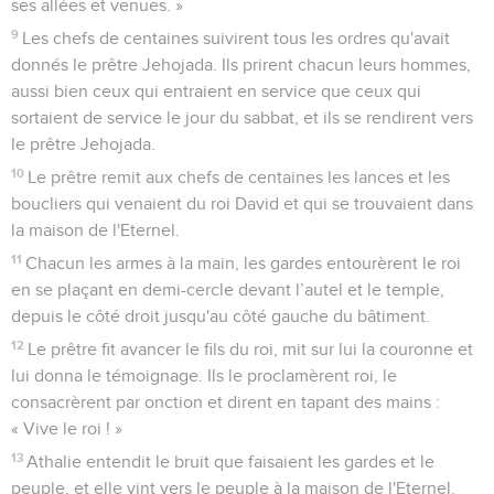
ses allées et venues. »
9
Les chefs de centaines suivirent tous les ordres qu'avait
donnés le prêtre Jehojada. Ils prirent chacun leurs hommes,
aussi bien ceux qui entraient en service que ceux qui
sortaient de service le jour du sabbat, et ils se rendirent vers
le prêtre Jehojada.
10
Le prêtre remit aux chefs de centaines les lances et les
boucliers qui venaient du roi David et qui se trouvaient dans
la maison de l'Eternel.
11
Chacun les armes à la main, les gardes entourèrent le roi
en se plaçant en demi-cercle devant l’autel et le temple,
depuis le côté droit jusqu'au côté gauche du bâtiment.
12
Le prêtre fit avancer le fils du roi, mit sur lui la couronne et
lui donna le témoignage. Ils le proclamèrent roi, le
consacrèrent par onction et dirent en tapant des mains :
« Vive le roi ! »
13
Athalie entendit le bruit que faisaient les gardes et le
peuple, et elle vint vers le peuple à la maison de l'Eternel.