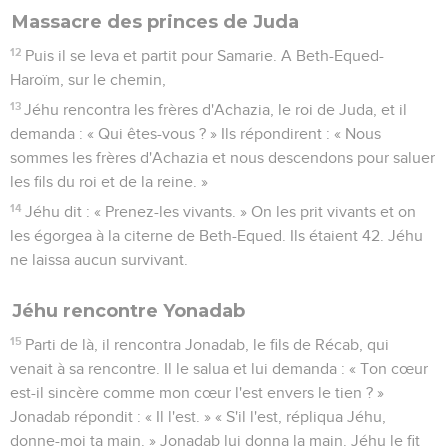
Massacre des princes de Juda
12
Puis il se leva et partit pour Samarie. A Beth-Equed-
Haroïm, sur le chemin,
13
Jéhu rencontra les frères d'Achazia, le roi de Juda, et il
demanda : « Qui êtes-vous ? » Ils répondirent : « Nous
sommes les frères d'Achazia et nous descendons pour saluer
les fils du roi et de la reine. »
14
Jéhu dit : « Prenez-les vivants. » On les prit vivants et on
les égorgea à la citerne de Beth-Equed. Ils étaient 42. Jéhu
ne laissa aucun survivant.
Jéhu rencontre Yonadab
15
Parti de là, il rencontra Jonadab, le fils de Récab, qui
venait à sa rencontre. Il le salua et lui demanda : « Ton cœur
est-il sincère comme mon cœur l'est envers le tien ? »
Jonadab répondit : « Il l'est. » « S'il l'est, répliqua Jéhu,
donne-moi ta main. » Jonadab lui donna la main. Jéhu le fit