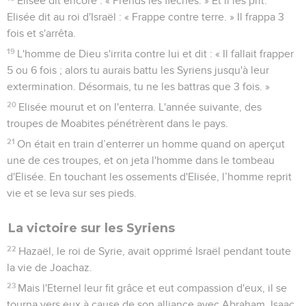
Elisée dit encore : « Prends les flèches. » Et il les prit.
Elisée dit au roi d'Israël : « Frappe contre terre. » Il frappa 3
fois et s'arrêta.
19
L'homme de Dieu s'irrita contre lui et dit : « Il fallait frapper
5 ou 6 fois ; alors tu aurais battu les Syriens jusqu'à leur
extermination. Désormais, tu ne les battras que 3 fois. »
20
Elisée mourut et on l'enterra. L'année suivante, des
troupes de Moabites pénétrèrent dans le pays.
21
On était en train d’enterrer un homme quand on aperçut
une de ces troupes, et on jeta l'homme dans le tombeau
d'Elisée. En touchant les ossements d'Elisée, l’homme reprit
vie et se leva sur ses pieds.
La victoire sur les Syriens
22
Hazaël, le roi de Syrie, avait opprimé Israël pendant toute
la vie de Joachaz.
23
Mais l'Eternel leur fit grâce et eut compassion d'eux, il se
tourna vers eux à cause de son alliance avec Abraham, Isaac