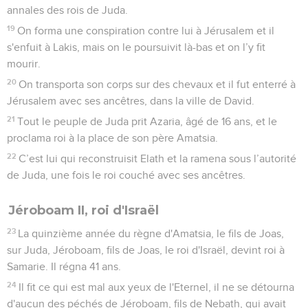
annales des rois de Juda.
19
On forma une conspiration contre lui à Jérusalem et il
s'enfuit à Lakis, mais on le poursuivit là-bas et on l’y fit
mourir.
20
On transporta son corps sur des chevaux et il fut enterré à
Jérusalem avec ses ancêtres, dans la ville de David.
21
Tout le peuple de Juda prit Azaria, âgé de 16 ans, et le
proclama roi à la place de son père Amatsia.
22
C’est lui qui reconstruisit Elath et la ramena sous l’autorité
de Juda, une fois le roi couché avec ses ancêtres.
Jéroboam II, roi d'Israël
23
La quinzième année du règne d'Amatsia, le fils de Joas,
sur Juda, Jéroboam, fils de Joas, le roi d'Israël, devint roi à
Samarie. Il régna 41 ans.
24
Il fit ce qui est mal aux yeux de l'Eternel, il ne se détourna
d'aucun des péchés de Jéroboam, fils de Nebath, qui avait