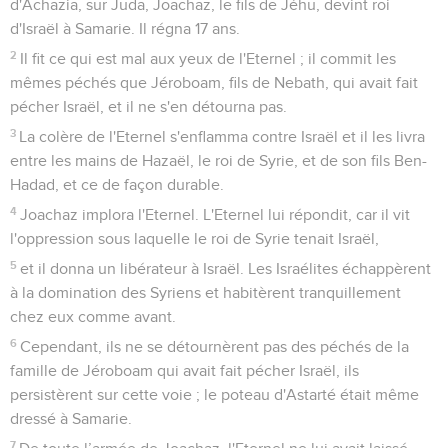
d'Achazia, sur Juda, Joachaz, le fils de Jéhu, devint roi
d'Israël à Samarie. Il régna 17 ans.
2
Il fit ce qui est mal aux yeux de l'Eternel ; il commit les
mêmes péchés que Jéroboam, fils de Nebath, qui avait fait
pécher Israël, et il ne s'en détourna pas.
3
La colère de l'Eternel s'enflamma contre Israël et il les livra
entre les mains de Hazaël, le roi de Syrie, et de son fils Ben-
Hadad, et ce de façon durable.
4
Joachaz implora l'Eternel. L'Eternel lui répondit, car il vit
l'oppression sous laquelle le roi de Syrie tenait Israël,
5
et il donna un libérateur à Israël. Les Israélites échappèrent
à la domination des Syriens et habitèrent tranquillement
chez eux comme avant.
6
Cependant, ils ne se détournèrent pas des péchés de la
famille de Jéroboam qui avait fait pécher Israël, ils
persistèrent sur cette voie ; le poteau d'Astarté était même
dressé à Samarie.
7