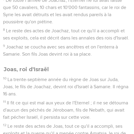
De toute l’armée de Joachaz, l'Eternel ne lui avait laissé
que 50 cavaliers, 10 chars et 10'000 fantassins, car le roi de
Syrie les avait détruits et les avait rendus pareils à la
poussière qu'on piétine.
8
Le reste des actes de Joachaz, tout ce qu'il a accompli et
ses exploits, cela est décrit dans les annales des rois d'Israël.
9
Joachaz se coucha avec ses ancêtres et on l'enterra à
Samarie. Son fils Joas devint roi à sa place.
Joas, roi d'Israël
10
La trente-septième année du règne de Joas sur Juda,
Joas, le fils de Joachaz, devint roi d'Israël à Samarie. Il régna
16 ans.
11
Il fit ce qui est mal aux yeux de l'Eternel ; il ne se détourna
d'aucun des péchés de Jéroboam, fils de Nebath, qui avait
fait pécher Israël, il persista sur cette voie.
12
Le reste des actes de Joas, tout ce qu'il a accompli, ses
exploits et la guerre qu'il a menée contre Amatsia, le roi de