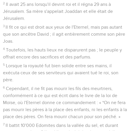
2
Il avait 25 ans lorsqu'il devint roi et il régna 29 ans à
Jérusalem. Sa mère s'appelait Joaddan et elle était de
Jérusalem.
3
Il fit ce qui est droit aux yeux de l'Eternel, mais pas autant
que son ancêtre David ; il agit entièrement comme son père
Joas.
4
Toutefois, les hauts lieux ne disparurent pas ; le peuple y
offrait encore des sacrifices et des parfums.
5
Lorsque la royauté fut bien solide entre ses mains, il
exécuta ceux de ses serviteurs qui avaient tué le roi, son
père.
6
Cependant, il ne fit pas mourir les fils des meurtriers,
conformément à ce qui est écrit dans le livre de la loi de
Moïse, où l'Eternel donne ce commandement : « *On ne fera
pas mourir les pères à la place des enfants, ni les enfants à la
place des pères. On fera mourir chacun pour son péché. »
7
Il battit 10'000 Edomites dans la vallée du sel, et durant