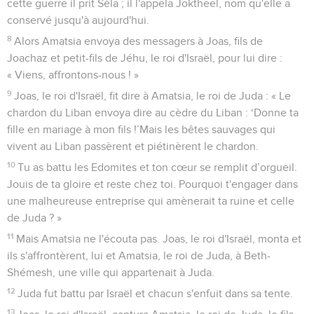
cette guerre il prit Séla ; il l'appela Joktheel, nom qu'elle a
conservé jusqu'à aujourd'hui.
8
Alors Amatsia envoya des messagers à Joas, fils de
Joachaz et petit-fils de Jéhu, le roi d'Israël, pour lui dire :
« Viens, affrontons-nous ! »
9
Joas, le roi d'Israël, fit dire à Amatsia, le roi de Juda : « Le
chardon du Liban envoya dire au cèdre du Liban : ‘Donne ta
fille en mariage à mon fils !’Mais les bêtes sauvages qui
vivent au Liban passèrent et piétinèrent le chardon.
10
Tu as battu les Edomites et ton cœur se remplit d’orgueil.
Jouis de ta gloire et reste chez toi. Pourquoi t'engager dans
une malheureuse entreprise qui amènerait ta ruine et celle
de Juda ? »
11
Mais Amatsia ne l'écouta pas. Joas, le roi d'Israël, monta et
ils s'affrontèrent, lui et Amatsia, le roi de Juda, à Beth-
Shémesh, une ville qui appartenait à Juda.
12
Juda fut battu par Israël et chacun s'enfuit dans sa tente.
13