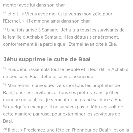
monter avec lui dans son char
16
et dit : « Viens avec moi et tu verras mon zèle pour
l'Eternel. » Il l'emmena ainsi dans son char.
17
Une fois arrivé à Samarie, Jéhu tua tous les survivants de
la famille d'Achab à Samarie. Il les détruisit entièrement,
conformément à la parole que l'Eternel avait dite à Elie.
Jéhu supprime le culte de Baal
18
Puis Jéhu rassembla tout le peuple et il leur dit : « Achab a
un peu servi Baal, Jéhu le servira beaucoup.
19
Maintenant convoquez vers moi tous les prophètes de
Baal, tous ses serviteurs et tous ses prêtres, sans qu'il en
manque un seul, car je veux offrir un grand sacrifice à Baal.
Si quelqu’un manque, il ne survivra pas. » Jéhu agissait de
cette manière par ruse, pour exterminer les serviteurs de
Baal.
20
Il dit : « Proclamez une fête en l'honneur de Baal », et on la