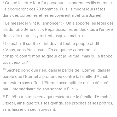
7
Quand la lettre leur fut parvenue, ils prirent les fils du roi et
ils égorgèrent ces 70 hommes. Puis ils mirent leurs têtes
dans des corbeilles et les envoyèrent à Jéhu, à Jizreel.
8
Le messager vint lui annoncer : « On a apporté les têtes des
fils du roi. » Jéhu dit : « Répartissez-les en deux tas à l'entrée
de la ville et qu’ils y restent jusqu'au matin. »
9
Le matin, il sortit, se tint devant tout le peuple et dit :
« Vous, vous êtes justes. En ce qui me concerne, j'ai
conspiré contre mon seigneur et je l'ai tué, mais qui a frappé
tous ceux-ci ?
10
Sachez donc que rien, dans la parole de l'Eternel, dans la
parole que l'Eternel a prononcée contre la famille d'Achab,
ne restera sans effet. L'Eternel accomplit ce qu'il a déclaré
par l’intermédiaire de son serviteur Elie. »
11
Et Jéhu tua tous ceux qui restaient de la famille d'Achab à
Jizreel, ainsi que tous ses grands, ses proches et ses prêtres,
sans laisser un seul survivant.