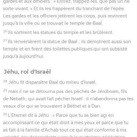
gardes et aux officiers : « Entrez, frappez-les, que pas un ne
sorte vivant. » Et ils les frappèrent du tranchant de l'épée.
Les gardes et les officiers jetèrent les corps, puis revinrent
jusqu'à la ville où se trouvait le temple de Baal.
26
Ils sortirent les statues du temple et les brûlèrent.
27
Ils renversèrent la statue de Baal ; ils démolirent aussi son
temple et en firent des toilettes publiques qui ont subsisté
jusqu'à aujourd'hui.
Jéhu, roi d'Israël
28
Jéhu fit disparaître Baal du milieu d'Israël,
29
mais il ne se détourna pas des péchés de Jéroboam, fils
de Nebath, qui avait fait pécher Israël : il n'abandonna pas les
veaux d'or qui se trouvaient à Béthel et à Dan.
30
L'Eternel dit à Jéhu : « Parce que tu as bien agi en
accomplissant ce qui était droit à mes yeux et parce que tu
as fait à la famille d'Achab tout ce qui était conforme à ma