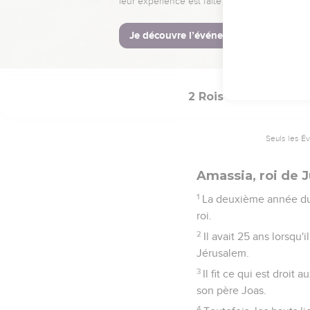
24
Hazaël, le roi de Syr
25
Joas, le fils de Joac
Joachaz, pendant la guerr
2 Rois
14
Seuls les É
Amassia, roi de 
1
La deuxième année du r
roi.
2
Il avait 25 ans lorsqu'
Jérusalem.
3
Il fit ce qui est droi
son père Joas.
4