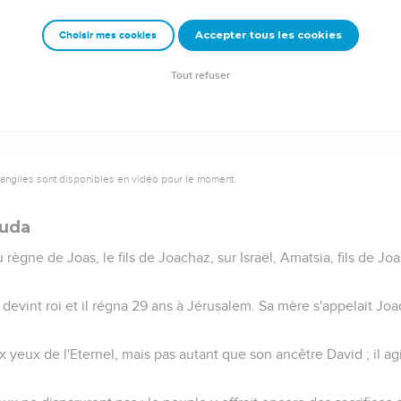
ie, mourut et son fils Ben-Hadad devint roi à sa place.
Accepter tous les cookies
Choisir mes cookies
haz, reprit à Ben-Hadad, le fils de Hazaël, les villes enlevées par 
e. Joas le battit 3 fois et récupéra les villes d'Israël.
Tout refuser
vangiles sont disponibles en vidéo pour le moment.
Juda
ègne de Joas, le fils de Joachaz, sur Israël, Amatsia, fils de Joas
il devint roi et il régna 29 ans à Jérusalem. Sa mère s'appelait Joa
t aux yeux de l'Eternel, mais pas autant que son ancêtre David ; il