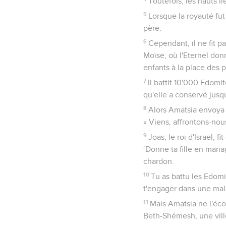
Toutefois, les hauts l
5
Lorsque la royauté fut
père.
6
Cependant, il ne fit pa
Moïse, où l'Eternel don
enfants à la place des 
7
Il battit 10'000 Edomit
qu'elle a conservé jusqu
8
Alors Amatsia envoya de
« Viens, affrontons-nous
9
Joas, le roi d'Israël, 
‘Donne ta fille en maria
chardon.
10
Tu as battu les Edomi
t'engager dans une malh
11
Mais Amatsia ne l'écout
Beth-Shémesh, une ville