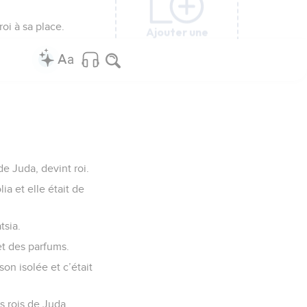
oi à sa place.
Ajouter une
Ajouter une
Ajouter une
Ajouter une
Ajouter une
colonne
colonne
colonne
colonne
colonne
de Juda, devint roi.
lia et elle était de
tsia.
 et des parfums.
son isolée et c’était
es rois de Juda.