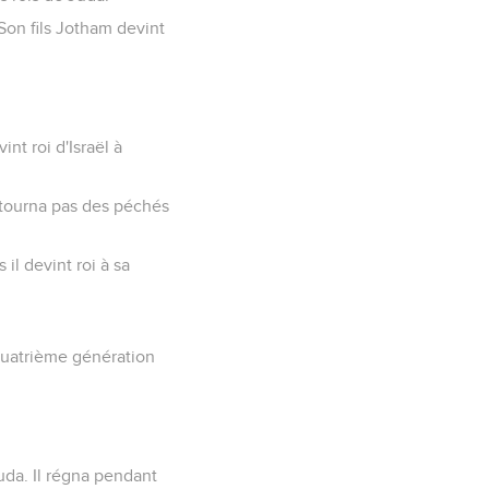
 Son fils Jotham devint
nt roi d'Israël à
 détourna pas des péchés
 il devint roi à sa
 quatrième génération
uda. Il régna pendant