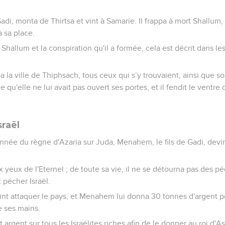
adi, monta de Thirtsa et vint à Samarie. Il frappa à mort Shallum,
à sa place.
Shallum et la conspiration qu'il a formée, cela est décrit dans le
la ville de Thiphsach, tous ceux qui s’y trouvaient, ainsi que son
rce qu'elle ne lui avait pas ouvert ses portes, et il fendit le vent
sraël
née du règne d'Azaria sur Juda, Menahem, le fils de Gadi, devint r
aux yeux de l'Eternel ; de toute sa vie, il ne se détourna pas des 
t pécher Israël.
, vint attaquer le pays, et Menahem lui donna 30 tonnes d'argent p
e ses mains.
rgent sur tous les Israélites riches afin de le donner au roi d'As