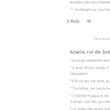
annales des rois d'Israël
29
Jéroboam se coucha av
2 Rois
15
Seuls les É
Azaria, roi de Ju
1
La vingt-septième anné
2
Il avait 16 ans lorsqu'
Jérusalem.
3
Il fit ce qui est droit
4
Toutefois, les hauts l
5
L'Eternel frappa le roi
Jotham, son fils, qui ét
6
Le reste des actes d'A