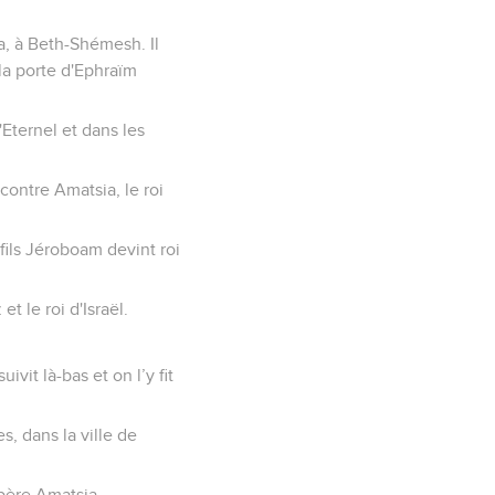
zia, à Beth-Shémesh. Il
la porte d'Ephraïm
l'Eternel et dans les
 contre Amatsia, le roi
 fils Jéroboam devint roi
t le roi d'Israël.
vit là-bas et on l’y fit
s, dans la ville de
 père Amatsia.