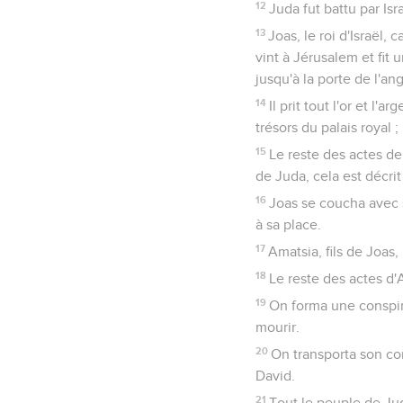
12
Juda fut battu par Isr
13
Joas, le roi d'Israël, 
vint à Jérusalem et fit
jusqu'à la porte de l'ang
14
Il prit tout l'or et l'
trésors du palais royal ;
15
Le reste des actes de 
de Juda, cela est décrit
16
Joas se coucha avec se
à sa place.
17
Amatsia, fils de Joas, 
18
Le reste des actes d'
19
On forma une conspirat
mourir.
20
On transporta son cor
David.
21
Tout le peuple de Jud