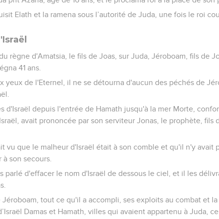
ruisit Elath et la ramena sous l’autorité de Juda, une fois le roi c
'Israël
 règne d'Amatsia, le fils de Joas, sur Juda, Jéroboam, fils de Joas
régna 41 ans.
 aux yeux de l'Eternel, il ne se détourna d'aucun des péchés de Jé
aël.
ières d'Israël depuis l'entrée de Hamath jusqu'à la mer Morte, conf
'Israël, avait prononcée par son serviteur Jonas, le prophète, fils 
ait vu que le malheur d'Israël était à son comble et qu'il n'y avait
 à son secours.
as parlé d'effacer le nom d'Israël de dessous le ciel, et il les déliv
s.
 Jéroboam, tout ce qu'il a accompli, ses exploits au combat et la
d’Israël Damas et Hamath, villes qui avaient appartenu à Juda, cel