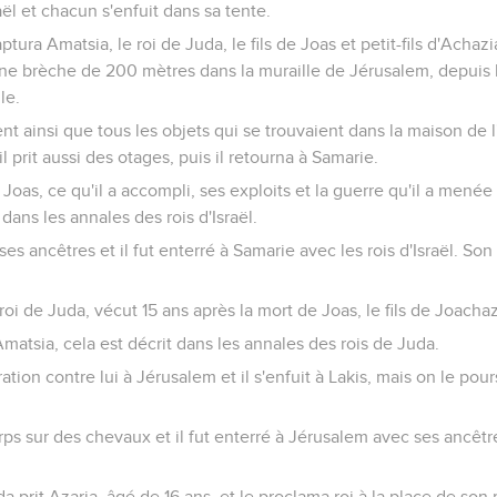
aël et chacun s'enfuit dans sa tente.
captura Amatsia, le roi de Juda, le fils de Joas et petit-fils d'Acha
 une brèche de 200 mètres dans la muraille de Jérusalem, depuis 
le.
argent ainsi que tous les objets qui se trouvaient dans la maison de 
 il prit aussi des otages, puis il retourna à Samarie.
Joas, ce qu'il a accompli, ses exploits et la guerre qu'il a menée
 dans les annales des rois d'Israël.
s ancêtres et il fut enterré à Samarie avec les rois d'Israël. Son
roi de Juda, vécut 15 ans après la mort de Joas, le fils de Joachaz e
Amatsia, cela est décrit dans les annales des rois de Juda.
ion contre lui à Jérusalem et il s'enfuit à Lakis, mais on le poursui
ps sur des chevaux et il fut enterré à Jérusalem avec ses ancêtre
a prit Azaria, âgé de 16 ans, et le proclama roi à la place de son