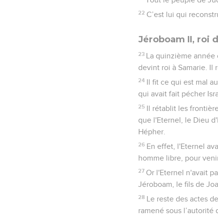
22
C’est lui qui reconst
Jéroboam II, roi d
23
La quinzième année du
devint roi à Samarie. Il 
24
Il fit ce qui est mal
qui avait fait pécher Isr
25
Il rétablit les front
que l'Eternel, le Dieu d
Hépher.
26
En effet, l'Eternel av
homme libre, pour venir
27
Or l'Eternel n'avait p
Jéroboam, le fils de Joa
28
Le reste des actes de
ramené sous l’autorité 