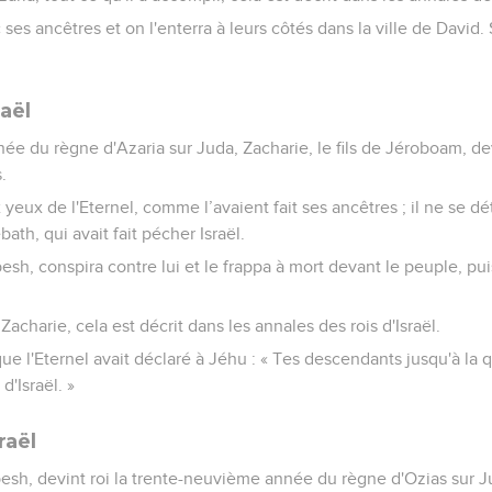
ses ancêtres et on l'enterra à leurs côtés dans la ville de David.
raël
ée du règne d'Azaria sur Juda, Zacharie, le fils de Jéroboam, devi
.
aux yeux de l'Eternel, comme l’avaient fait ses ancêtres ; il ne se
ath, qui avait fait pécher Israël.
besh, conspira contre lui et le frappa à mort devant le peuple, puis
Zacharie, cela est décrit dans les annales des rois d'Israël.
que l'Eternel avait déclaré à Jéhu : « Tes descendants jusqu'à la
d'Israël. »
raël
abesh, devint roi la trente-neuvième année du règne d'Ozias sur J