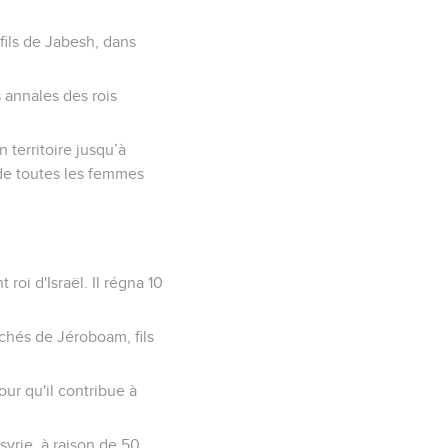
 fils de Jabesh, dans
s annales des rois
 territoire jusqu’à
re de toutes les femmes
oi d'Israël. Il régna 10
péchés de Jéroboam, fils
our qu'il contribue à
syrie, à raison de 50