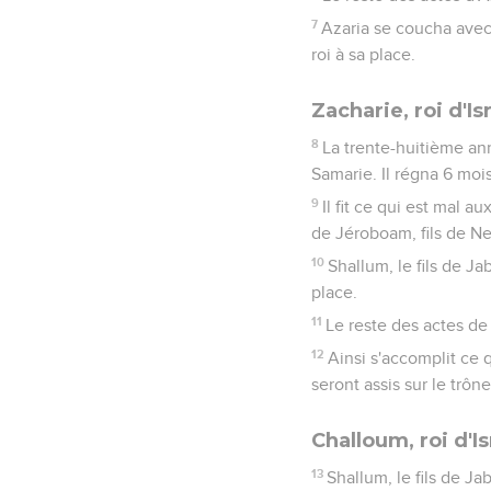
7
Azaria se coucha avec 
roi à sa place.
Zacharie, roi d'Is
8
La trente-huitième ann
Samarie. Il régna 6 mois
9
Il fit ce qui est mal 
de Jéroboam, fils de Neb
10
Shallum, le fils de Ja
place.
11
Le reste des actes de 
12
Ainsi s'accomplit ce 
seront assis sur le trône 
Challoum, roi d'Is
13
Shallum, le fils de J