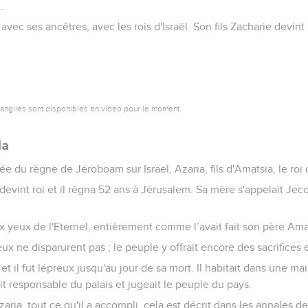
.
ec ses ancêtres, avec les rois d'Israël. Son fils Zacharie devint r
vangiles sont disponibles en vidéo pour le moment.
da
e du règne de Jéroboam sur Israël, Azaria, fils d'Amatsia, le roi 
il devint roi et il régna 52 ans à Jérusalem. Sa mère s'appelait Jeco
 aux yeux de l'Eternel, entièrement comme l’avait fait son père Ama
ieux ne disparurent pas ; le peuple y offrait encore des sacrifices
, et il fut lépreux jusqu'au jour de sa mort. Il habitait dans une mai
ait responsable du palais et jugeait le peuple du pays.
zaria, tout ce qu'il a accompli, cela est décrit dans les annales d