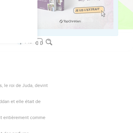
Hazaël à son père
, le roi de Juda, devint
ddan et elle était de
 agit entièrement comme