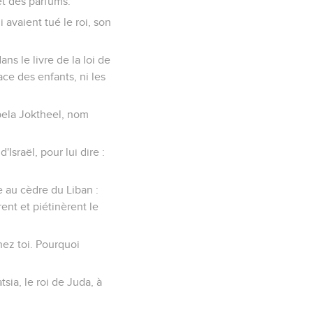
 et des parfums.
 avaient tué le roi, son
ns le livre de la loi de
ce des enfants, ni les
appela Joktheel, nom
Israël, pour lui dire :
re au cèdre du Liban :
ent et piétinèrent le
hez toi. Pourquoi
tsia, le roi de Juda, à