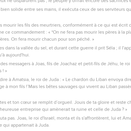
ieux ne disparurent pas ; le peuple y offrait encore des sacrifices
 bien solide entre ses mains, il exécuta ceux de ses serviteurs qui
s mourir les fils des meurtriers, conformément à ce qui est écrit da
ne ce commandement : « *On ne fera pas mourir les pères à la pla
pères. On fera mourir chacun pour son péché. »
es dans la vallée du sel, et durant cette guerre il prit Séla ; il l'
'à aujourd'hui.
s messagers à Joas, fils de Joachaz et petit-fils de Jéhu, le roi d'
 ! »
fit dire à Amatsia, le roi de Juda : « Le chardon du Liban envoya di
ge à mon fils !’Mais les bêtes sauvages qui vivent au Liban passèr
tes et ton cœur se remplit d’orgueil. Jouis de ta gloire et reste c
eureuse entreprise qui amènerait ta ruine et celle de Juda ? »
a pas. Joas, le roi d'Israël, monta et ils s'affrontèrent, lui et Ama
 qui appartenait à Juda.