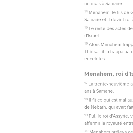
un mois à Samarie.
14
Menahem, le fils de G
Samarie et il devint roi 
15
Le reste des actes de 
d'Israël.
16
Alors Menahem frappa 
Thirtsa ; il la frappa pa
enceintes.
Menahem, roi d'I
17
La trente-neuvième an
ans à Samarie.
18
Il fit ce qui est mal 
de Nebath, qui avait fai
19
Pul, le roi d'Assyrie
affermir la royauté entr
20
Menahem préleva cet a