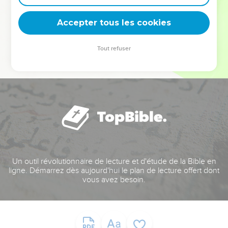
deviennent vos tremplins. Que vous guidiez un ministère, une
équipe, un groupe ou une famille, leur expérience est faite
Accepter tous les cookies
pour vous.
Tout refuser
Je découvre l’événement
Un outil révolutionnaire de lecture et d'étude de la Bible en
ligne. Démarrez dès aujourd'hui le plan de lecture offert dont
vous avez besoin.