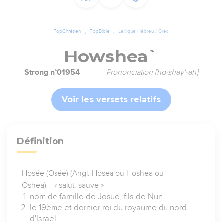
TopChrétien
TopBible
Lexique Hébreu / Grec
Howshea`
Strong n°01954
Prononciation [ho-shay'-ah]
Voir les versets relatifs
Définition
Hosée (Osée) (Angl. Hosea ou Hoshea ou
Oshea) = « salut, sauve »
nom de famille de Josué, fils de Nun
le 19ème et dernier roi du royaume du nord
d'Israël