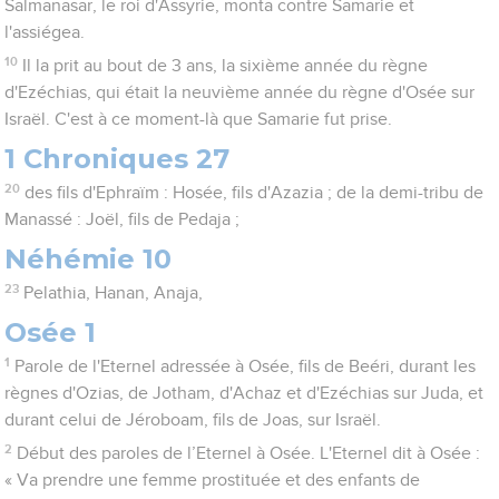
Salmanasar, le roi d'Assyrie, monta contre Samarie et
l'assiégea.
10
Il la prit au bout de 3 ans, la sixième année du règne
d'Ezéchias, qui était la neuvième année du règne d'Osée sur
Israël. C'est à ce moment-là que Samarie fut prise.
1 Chroniques 27
20
des fils d'Ephraïm : Hosée, fils d'Azazia ; de la demi-tribu de
Manassé : Joël, fils de Pedaja ;
Néhémie 10
23
Pelathia, Hanan, Anaja,
Osée 1
1
Parole de l'Eternel adressée à Osée, fils de Beéri, durant les
règnes d'Ozias, de Jotham, d'Achaz et d'Ezéchias sur Juda, et
durant celui de Jéroboam, fils de Joas, sur Israël.
2
Début des paroles de l’Eternel à Osée. L'Eternel dit à Osée :
« Va prendre une femme prostituée et des enfants de