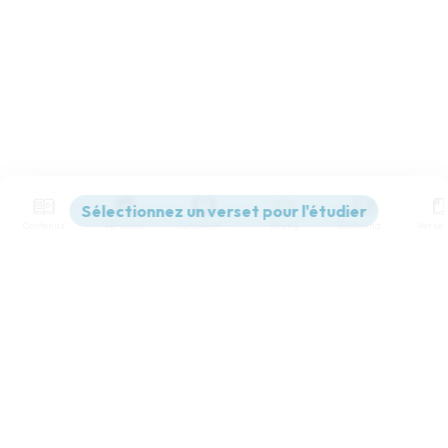
Contenus
Versions
Commentaires
Strong
Dictionnaire
Paramètres de lecture
Afficher les numéros de versets
Mode dyslexique
Désactivé
Simple
Coul
eur