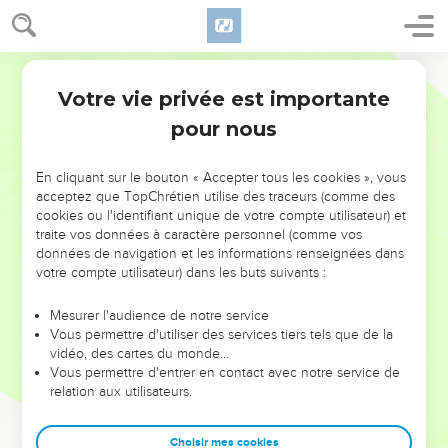
Votre vie privée est importante
pour nous
NE MANQUEZ PAS L’ÉVÉNEMENT
En cliquant sur le bouton « Accepter tous les cookies », vous
DE L’ANNÉE !
acceptez que TopChrétien utilise des traceurs (comme des
cookies ou l'identifiant unique de votre compte utilisateur) et
ET SI LEURS ERREURS POUVAIENT VOUS ÉVITER LES
traite vos données à caractère personnel (comme vos
VOTRES ?
données de navigation et les informations renseignées dans
votre compte utilisateur) dans les buts suivants :
On admire souvent les leaders pour leurs réussites, leur impact,
leur foi ou leur vision. Mais on voit moins les doutes, les erreurs
Mesurer l'audience de notre service
Vous permettre d'utiliser des services tiers tels que de la
et les saisons difficiles qu'ils ont traversés, alors même que ce
vidéo, des cartes du monde…
sont elles qui les ont façonnés.
Vous permettre d'entrer en contact avec notre service de
relation aux utilisateurs.
Dans cette conférence, leaders, entrepreneurs, et responsables
reviennent sur les erreurs marquantes de leur parcours et les
clés pour avancer avec plus de sagesse afin que leurs erreurs
Choisir mes cookies