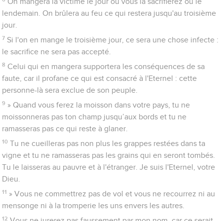
On mangera la victime le jour où vous la sacrifierez ou le
lendemain. On brûlera au feu ce qui restera jusqu'au troisième
jour.
7
Si l'on en mange le troisième jour, ce sera une chose infecte :
le sacrifice ne sera pas accepté.
8
Celui qui en mangera supportera les conséquences de sa
faute, car il profane ce qui est consacré à l'Eternel : cette
personne-là sera exclue de son peuple.
9
» Quand vous ferez la moisson dans votre pays, tu ne
moissonneras pas ton champ jusqu’aux bords et tu ne
ramasseras pas ce qui reste à glaner.
10
Tu ne cueilleras pas non plus les grappes restées dans ta
vigne et tu ne ramasseras pas les grains qui en seront tombés.
Tu le laisseras au pauvre et à l'étranger. Je suis l'Eternel, votre
Dieu.
11
» Vous ne commettrez pas de vol et vous ne recourrez ni au
mensonge ni à la tromperie les uns envers les autres.
12
Vous ne jurerez pas faussement par mon nom, car ce serait