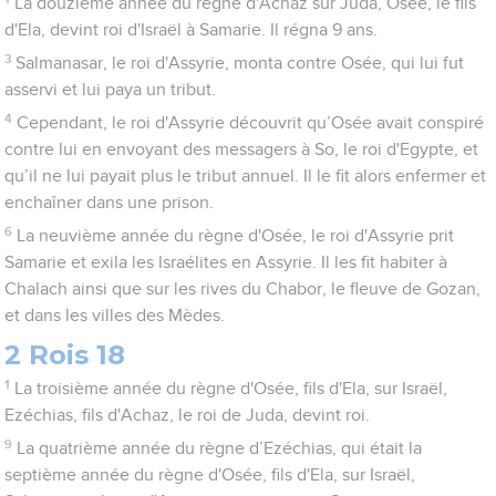
La douzième année du règne d'Achaz sur Juda, Osée, le fils
d'Ela, devint roi d'Israël à Samarie. Il régna 9 ans.
3
Salmanasar, le roi d'Assyrie, monta contre Osée, qui lui fut
asservi et lui paya un tribut.
4
Cependant, le roi d'Assyrie découvrit qu’Osée avait conspiré
contre lui en envoyant des messagers à So, le roi d'Egypte, et
qu’il ne lui payait plus le tribut annuel. Il le fit alors enfermer et
enchaîner dans une prison.
6
La neuvième année du règne d'Osée, le roi d'Assyrie prit
Samarie et exila les Israélites en Assyrie. Il les fit habiter à
Chalach ainsi que sur les rives du Chabor, le fleuve de Gozan,
et dans les villes des Mèdes.
2 Rois 18
1
La troisième année du règne d'Osée, fils d'Ela, sur Israël,
Ezéchias, fils d'Achaz, le roi de Juda, devint roi.
9
La quatrième année du règne d’Ezéchias, qui était la
septième année du règne d'Osée, fils d'Ela, sur Israël,