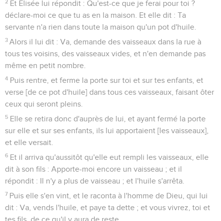
2
Et Elisée lui répondit : Qu'est-ce que je ferai pour toi ?
déclare-moi ce que tu as en la maison. Et elle dit : Ta
servante n'a rien dans toute la maison qu'un pot d'huile.
3
Alors il lui dit : Va, demande des vaisseaux dans la rue à
tous tes voisins, des vaisseaux vides, et n'en demande pas
même en petit nombre.
4
Puis rentre, et ferme la porte sur toi et sur tes enfants, et
verse [de ce pot d'huile] dans tous ces vaisseaux, faisant ôter
ceux qui seront pleins.
5
Elle se retira donc d'auprès de lui, et ayant fermé la porte
sur elle et sur ses enfants, ils lui apportaient [les vaisseaux],
et elle versait.
6
Et il arriva qu'aussitôt qu'elle eut rempli les vaisseaux, elle
dit à son fils : Apporte-moi encore un vaisseau ; et il
répondit : Il n'y a plus de vaisseau ; et l'huile s'arrêta.
7
Puis elle s'en vint, et le raconta à l'homme de Dieu, qui lui
dit : Va, vends l'huile, et paye ta dette ; et vous vivrez, toi et
tes fils, de ce qu'il y aura de reste.