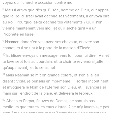
voyez qu'il cherche occasion contre moi.
8
Mais il arriva que dès qu'Elisée, homme de Dieu, eut appris
que le Roi d'Israël avait déchiré ses vêtements, il envoya dire
au Roi : Pourquoi as-tu déchiré tes vêtements ? Qu'il s'en
vienne maintenant vers moi, et qu'il sache qu'il y a un
Prophète en Israël.
9
Naaman donc s'en vint avec ses chevaux, et avec son
chariot, et il se tint à la porte de la maison d'Elisée.
10
Et Elisée envoya un messager vers lui, pour lui dire : Va, et
te lave sept fois au Jourdain, et ta chair te reviendra [telle
qu'auparavant], et tu seras net.
11
Mais Naaman se mit en grande colère, et s'en alla, en
disant : Voilà, je pensais en moi-même : Il sortira incontinent,
et invoquera le Nom de l'Eternel son Dieu, et il avancera sa
main sur l'endroit de la plaie, et délivrera le lépreux,
12
Abana et Parpar, fleuves de Damas, ne sont-ils pas
meilleurs que toutes les eaux d'Israël ? ne m'y laverais-je pas
bien ? mais deviendrais-je net ? ainsi donc il s'en retournait,