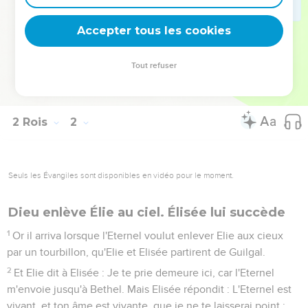
17
Il mourut donc, selon la parole de l'Eternel, qu'Elie avait
prononcée ; et Joram commença à régner en sa place, la
Accepter tous les cookies
seconde année de Joram, fils de Josaphat, Roi de Juda,
parce qu'Achazia n'avait point de fils.
Tout refuser
18
Le reste des faits d'Achazia, lesquels il fit, n'est-il pas écrit
au Livre des Chroniques des Rois d'Israël ?
2 Rois
2
Seuls les Évangiles sont disponibles en vidéo pour le moment.
Dieu enlève Élie au ciel. Élisée lui succède
1
Or il arriva lorsque l'Eternel voulut enlever Elie aux cieux
par un tourbillon, qu'Elie et Elisée partirent de Guilgal.
2
Et Elie dit à Elisée : Je te prie demeure ici, car l'Eternel
m'envoie jusqu'à Bethel. Mais Elisée répondit : L'Eternel est
vivant, et ton âme est vivante, que je ne te laisserai point ;