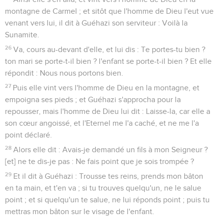
montagne de Carmel ; et sitôt que l'homme de Dieu l'eut vue
venant vers lui, il dit à Guéhazi son serviteur : Voilà la
Sunamite.
26
Va, cours au-devant d'elle, et lui dis : Te portes-tu bien ?
ton mari se porte-t-il bien ? l'enfant se porte-t-il bien ? Et elle
répondit : Nous nous portons bien.
27
Puis elle vint vers l'homme de Dieu en la montagne, et
empoigna ses pieds ; et Guéhazi s'approcha pour la
repousser, mais l'homme de Dieu lui dit : Laisse-la, car elle a
son cœur angoissé, et l'Eternel me l'a caché, et ne me l'a
point déclaré.
28
Alors elle dit : Avais-je demandé un fils à mon Seigneur ?
[et] ne te dis-je pas : Ne fais point que je sois trompée ?
29
Et il dit à Guéhazi : Trousse tes reins, prends mon bâton
en ta main, et t'en va ; si tu trouves quelqu'un, ne le salue
point ; et si quelqu'un te salue, ne lui réponds point ; puis tu
mettras mon bâton sur le visage de l'enfant.