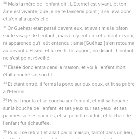
30
Mais la mère de l'enfant dit : L'Eternel est vivant, et ton
âme est vivante, que je ne te laisserai point ; il se leva donc,
et s'en alla après elle.
31
Or Guéhazi était passé devant eux, et avait mis le bâton
sur le visage de l'enfant ; mais il n'y eut en cet enfant ni voix,
ni apparence qu'il eût entendu ; ainsi [Guéhazi] s'en retourna
au devant d'Elisée, et lui en fit le rapport, en disant : L'enfant
ne s'est point réveillé.
32
Elisée donc entra dans la maison, et voilà l'enfant mort
était couché sur son lit.
33
Et étant entré, il ferma la porte sur eux deux, et fit sa prière
à l'Eternel.
34
Puis il monta et se coucha sur l'enfant, et mit sa bouche
sur la bouche de l'enfant, et ses yeux sur ses yeux, et ses
paumes sur ses paumes, et se pencha sur lui ; et la chair de
l'enfant fut échauffée.
35
Puis il se retirait et allait par la maison, tantôt dans un lieu,