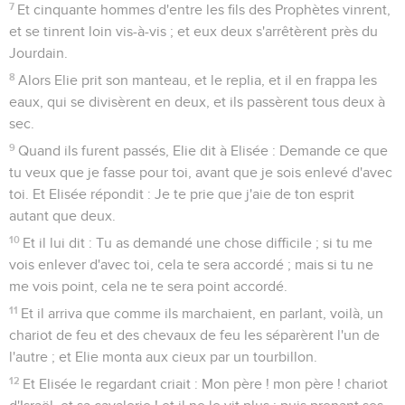
7
Et cinquante hommes d'entre les fils des Prophètes vinrent,
et se tinrent loin vis-à-vis ; et eux deux s'arrêtèrent près du
Jourdain.
8
Alors Elie prit son manteau, et le replia, et il en frappa les
eaux, qui se divisèrent en deux, et ils passèrent tous deux à
sec.
9
Quand ils furent passés, Elie dit à Elisée : Demande ce que
tu veux que je fasse pour toi, avant que je sois enlevé d'avec
toi. Et Elisée répondit : Je te prie que j'aie de ton esprit
autant que deux.
10
Et il lui dit : Tu as demandé une chose difficile ; si tu me
vois enlever d'avec toi, cela te sera accordé ; mais si tu ne
me vois point, cela ne te sera point accordé.
11
Et il arriva que comme ils marchaient, en parlant, voilà, un
chariot de feu et des chevaux de feu les séparèrent l'un de
l'autre ; et Elie monta aux cieux par un tourbillon.
12
Et Elisée le regardant criait : Mon père ! mon père ! chariot