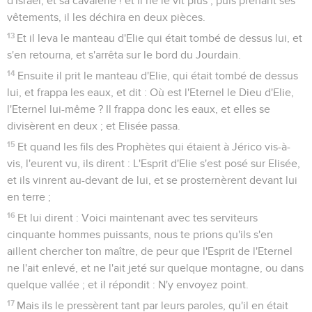
d'Israël, et sa cavalerie ! et il ne le vit plus ; puis prenant ses
vêtements, il les déchira en deux pièces.
13
Et il leva le manteau d'Elie qui était tombé de dessus lui, et
s'en retourna, et s'arrêta sur le bord du Jourdain.
14
Ensuite il prit le manteau d'Elie, qui était tombé de dessus
lui, et frappa les eaux, et dit : Où est l'Eternel le Dieu d'Elie,
l'Eternel lui-même ? Il frappa donc les eaux, et elles se
divisèrent en deux ; et Elisée passa.
15
Et quand les fils des Prophètes qui étaient à Jérico vis-à-
vis, l'eurent vu, ils dirent : L'Esprit d'Elie s'est posé sur Elisée,
et ils vinrent au-devant de lui, et se prosternèrent devant lui
en terre ;
16
Et lui dirent : Voici maintenant avec tes serviteurs
cinquante hommes puissants, nous te prions qu'ils s'en
aillent chercher ton maître, de peur que l'Esprit de l'Eternel
ne l'ait enlevé, et ne l'ait jeté sur quelque montagne, ou dans
quelque vallée ; et il répondit : N'y envoyez point.
17
Mais ils le pressèrent tant par leurs paroles, qu'il en était