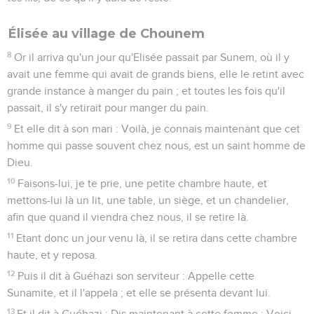
Élisée au village de Chounem
8
Or il arriva qu'un jour qu'Elisée passait par Sunem, où il y
avait une femme qui avait de grands biens, elle le retint avec
grande instance à manger du pain ; et toutes les fois qu'il
passait, il s'y retirait pour manger du pain.
9
Et elle dit à son mari : Voilà, je connais maintenant que cet
homme qui passe souvent chez nous, est un saint homme de
Dieu.
10
Faisons-lui, je te prie, une petite chambre haute, et
mettons-lui là un lit, une table, un siège, et un chandelier,
afin que quand il viendra chez nous, il se retire là.
11
Etant donc un jour venu là, il se retira dans cette chambre
haute, et y reposa.
12
Puis il dit à Guéhazi son serviteur : Appelle cette
Sunamite, et il l'appela ; et elle se présenta devant lui.
13
Et il dit à Guéhazi : Dis maintenant à cette femme : Voici,