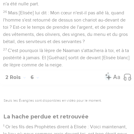
n'a été nulle part.
26
Mais [Elisée] lui dit : Mon cœur n'est-il pas allé là, quand
l'homme s'est retourné de dessus son chariot au-devant de
toi ? Est-ce le temps de prendre de l'argent, et de prendre
des vêtements, des oliviers, des vignes, du menu et du gros
bétail, des serviteurs et des servantes ?
27
C'est pourquoi là lèpre de Naaman s'attachera à toi, et à ta
postérité à jamais. Et [Guéhazi] sortit de devant [Elisée blanc]
de lèpre comme de la neige.
2 Rois
6
Seuls les Évangiles sont disponibles en vidéo pour le moment.
La hache perdue et retrouvée
1
Or les fils des Prophètes dirent à Elisée : Voici maintenant,
le lieu où nous sommes assis devant toi, est trop étroit pour