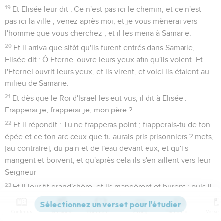
19
Et Elisée leur dit : Ce n'est pas ici le chemin, et ce n'est
pas ici la ville ; venez après moi, et je vous mènerai vers
l'homme que vous cherchez ; et il les mena à Samarie.
20
Et il arriva que sitôt qu'ils furent entrés dans Samarie,
Elisée dit : Ô Eternel ouvre leurs yeux afin qu'ils voient. Et
l'Eternel ouvrit leurs yeux, et ils virent, et voici ils étaient au
milieu de Samarie.
21
Et dès que le Roi d'Israël les eut vus, il dit à Elisée :
Frapperai-je, frapperai-je, mon père ?
22
Et il répondit : Tu ne frapperas point ; frapperais-tu de ton
épée et de ton arc ceux que tu aurais pris prisonniers ? mets,
[au contraire], du pain et de l'eau devant eux, et qu'ils
mangent et boivent, et qu'après cela ils s'en aillent vers leur
Seigneur.
23
Et il leur fit grand'chère, et ils mangèrent et burent ; puis il
les laissa aller, et ils s'en allèrent vers leur Seigneur. Depuis
ce temps-là les partis de Syrie ne revinrent plus au pays
Contenus
Versions
Commentaires
Strong
Dictionnaire