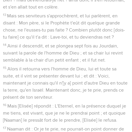
et s'en allait tout en colère.
13
Mais ses serviteurs s'approchèrent, et lui parlèrent, en
disant : Mon père, si le Prophète t'eût dit quelque grande
chose, ne l'eusses-tu pas faite ? Combien plutôt donc [dois-
tu faire] ce qu'il t'a dit : Lave-toi, et tu deviendras net ?
14
Ainsi il descendit, et se plongea sept fois au Jourdain,
suivant la parole de l'homme de Dieu ; et sa chair lui revint
semblable à la chair d'un petit enfant ; et il fut net.
15
Alors il retourna vers l'homme de Dieu, lui et toute sa
suite, et il vint se présenter devant lui ; et dit : Voici,
maintenant je connais qu'il n'[y a] point d'autre Dieu en toute
la terre, qu'en Israël. Maintenant donc, je te prie, prends ce
présent de ton serviteur.
16
Mais [Elisée] répondit : L'Eternel, en la présence duquel je
me tiens, est vivant, que je ne le prendrai point ; et quoique
[Naaman] le pressât fort de le prendre, [Elisée] le refusa.
17
Naaman dit : Or je te prie, ne pourrait-on point donner de