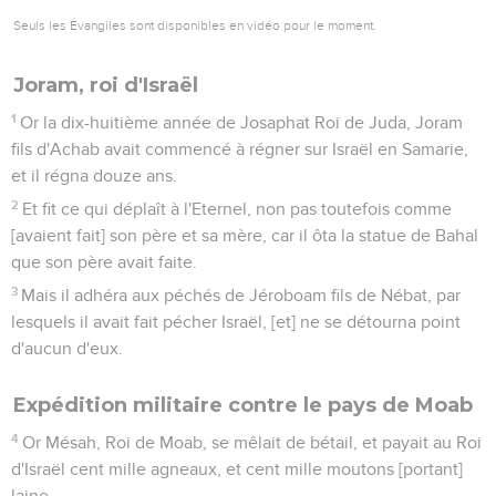
Seuls les Évangiles sont disponibles en vidéo pour le moment.
Joram, roi d'Israël
1
Or la dix-huitième année de Josaphat Roi de Juda, Joram
fils d'Achab avait commencé à régner sur Israël en Samarie,
et il régna douze ans.
2
Et fit ce qui déplaît à l'Eternel, non pas toutefois comme
[avaient fait] son père et sa mère, car il ôta la statue de Bahal
que son père avait faite.
3
Mais il adhéra aux péchés de Jéroboam fils de Nébat, par
lesquels il avait fait pécher Israël, [et] ne se détourna point
d'aucun d'eux.
Expédition militaire contre le pays de Moab
4
Or Mésah, Roi de Moab, se mêlait de bétail, et payait au Roi
d'Israël cent mille agneaux, et cent mille moutons [portant]
laine.