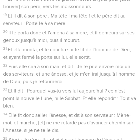
trouver] son père, vers les moissonneurs.
19
Et il dit à son père : Ma tête ! ma tête ! et le père dit au
serviteur : Porte-le à sa mère.
20
Il le porta donc et l'amena à sa mère, et il demeura sur ses
genoux jusqu'à midi, puis il mourut.
21
Et elle monta, et le coucha sur le lit de l'homme de Dieu,
et ayant fermé la porte sur lui, elle sortit.
22
Puis elle cria à son mari, et dit : Je te prie envoie-moi un
des serviteurs, et une ânesse, et je m'en irai jusqu'à l'homme
de Dieu, puis je retournerai.
23
Et il dit : Pourquoi vas-tu vers lui aujourd'hui ? ce n'est
point la nouvelle Lune, ni le Sabbat. Et elle répondit : Tout va
bien.
24
Elle fit donc seller l'ânesse, et dit à son serviteur : Mène-
moi, et marche, [et] ne me retarde pas d'avancer chemin sur
l'Anesse, si je ne te le dis.
25
Ainsi elle s'en alla, et vint vers l'homme de Dieu en la