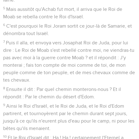
5
Mais aussitôt qu'Achab fut mort, il arriva que le Roi de
Moab se rebella contre le Roi d'Israël.
6
C'est pourquoi le Roi Joram sortit ce jour-là de Samarie, et
dénombra tout Israël.
7
Puis il alla, et envoya vers Josaphat Roi de Juda, pour lui
dire : Le Roi de Moab s'est rebellé contre moi, ne viendras-tu
pas avec moi à la guerre contre Moab ? et il répondit : J'y
monterai ; fais ton compte de moi comme de toi, de mon
peuple comme de ton peuple, et de mes chevaux comme de
tes chevaux.
8
Ensuite il dit : Par quel chemin monterons-nous ? Et il
répondit : Par le chemin du désert d'Edom.
9
Ainsi le Roi d'Israël, et le Roi de Juda, et le Roi d'Edom
partirent, et tournoyèrent par le chemin durant sept jours,
jusqu'à ce qu'ils n'eurent plus d'eau pour le camp, ni pour les
bêtes qu'ils menaient.
10
Et le Roi d'Israël dit : Ha ! Ha ! certainement l'Eternel a