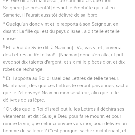
Et elle dit à sa maîtresse ; Je souhaiterais que mon
Seigneur [se présentât] devant le Prophète qui est en
Samarie, il l'aurait aussitôt délivré de sa lèpre.
4
Quelqu'un donc vint et le rapporta à son Seigneur, en
disant : La fille qui est du pays d'Israël, a dit telle et telle
chose.
5
Et le Roi de Syrie dit [à Naaman] : Va, vas-y, et j'enverrai
des Lettres au Roi d'Israël. [Naaman] donc s'en alla, et prit
avec soi dix talents d'argent, et six mille pièces d'or, et dix
robes de rechange.
6
Et il apporta au Roi d'Israël des Lettres de telle teneur.
Maintenant, dès-que ces Lettres te seront parvenues, sache
que je t'ai envoyé Naaman mon serviteur, afin que tu le
délivres de sa lèpre.
7
Or, dès que le Roi d'Israël eut lu les Lettres il déchira ses
vêtements, et dit : Suis-je Dieu pour faire mourir, et pour
rendre la vie, que celui-ci envoie vers moi, pour délivrer un
homme de sa lèpre ? C'est pourquoi sachez maintenant, et