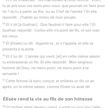
tu as pris tous ces soins pour nous, que pourrait-on faire pour
toi ? as-tu à parler au Roi, ou au Chef de l'armée ? Et elle
répondit : J'habite au milieu de mon peuple.
14
Et il dit [à Guéhazi] : Que faudrait-il faire pour elle ? Et
Guéhazi répondit : Certes elle n'a point de fils, et son mari
est vieux.
15
Et [Elisée] lui dit : Appelle-la ; et il l'appela, et elle se
présenta à la porte.
16
Et il lui dit : L'année qui vient, [et] en cette même saison,
tu embrasseras un fils. Et elle répondit : Mon seigneur,
homme de Dieu, ne mens point, ne mens point à ta
servante !
17
Cette femme-là donc conçut, et enfanta un fils un an
après, en la même saison, comme Elisée lui avait dit.
Élisée rend la vie au fils de son hôtesse
18
Et l'enfant étant devenu grand, il sortit un jour pour [aller