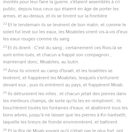
montés pour leur faire la guerre, s'étaient assemblés à cri
public, depuis tous ceux qui étaient en âge de porter les
armes, et au-dessus, et ils se tinrent sur la frontière.
22
Et le lendemain ils se levèrent de bon matin, et comme le
soleil fut levé sur les eaux, les Moabites virent vis-à-vis d'eux
les eaux rouges comme du sang.
23
Et ils dirent : C'est du sang ; certainement ces Rois-là se
sont entre-tués, et chacun a frappé son compagnon ;
maintenant donc, Moabites, au butin.
24
Ainsi ils vinrent au camp d'Israël, et les Israëlites se
levèrent, et frappèrent les Moabites, lesquels s'enfuirent
devant eux ; puis ils entrèrent au pays, et frappèrent Moab.
25
Ils détruisirent les villes ; et chacun jetait des pierres dans
les meilleurs champs, de sorte qu'ils les en remplirent ; ils
bouchèrent toutes les fontaines d'eaux, et abattirent tous les
bons arbres, jusqu'à ne laisser que les pierres à Kir-haréseth,
laquelle les tireurs de fronde environnèrent, et battirent.
26
Et le Roi de Moab voyant qu'il n'était pas le plus fort, prit