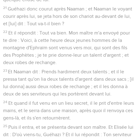
21
Guéhazi donc courut après Naaman ; et Naaman le voyant
courir après lui, se jeta hors de son chariot au-devant de lui,
et [lui] dit : Tout va-t-il bien ?
22
Et il répondit : Tout va bien. Mon maître m'a envoyé pour
te dire : Voici, à cette heure deux jeunes hommes de la
montagne d'Ephraïm sont venus vers moi, qui sont des fils
des Prophètes ; je te prie donne-leur un talent d'argent ; et
deux robes de rechange.
23
Et Naaman dit : Prends hardiment deux talents ; et il le
pressa tant qu'on lia deux talents d'argent dans deux sacs ; [il
lui donna] aussi deux robes de rechange ; et il les donna à
deux de ses serviteurs qui les portèrent devant lui.
24
Et quand il fut venu en un lieu secret, il le prit d'entre leurs
mains, et le serra dans une maison, après quoi il renvoya ces
gens-là, et ils s'en retournèrent.
25
Puis il entra, et se présenta devant son maître. Et Elisée lui
dit : D'où viens-tu, Guéhazi ? Et il lui répondit : Ton serviteur