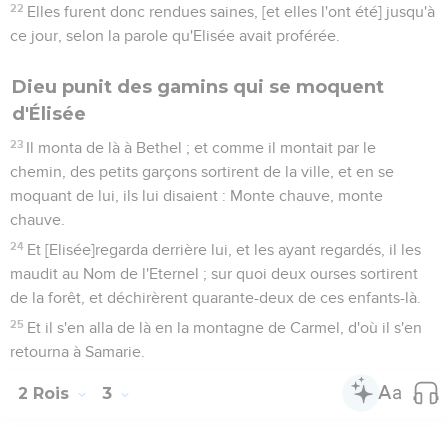
22
Elles furent donc rendues saines, [et elles l'ont été] jusqu'à
ce jour, selon la parole qu'Elisée avait proférée.
Dieu punit des gamins qui se moquent
d'Élisée
23
Il monta de là à Bethel ; et comme il montait par le
chemin, des petits garçons sortirent de la ville, et en se
moquant de lui, ils lui disaient : Monte chauve, monte
chauve.
24
Et [Elisée]regarda derrière lui, et les ayant regardés, il les
maudit au Nom de l'Eternel ; sur quoi deux ourses sortirent
de la forêt, et déchirèrent quarante-deux de ces enfants-là.
25
Et il s'en alla de là en la montagne de Carmel, d'où il s'en
retourna à Samarie.
2 Rois
3