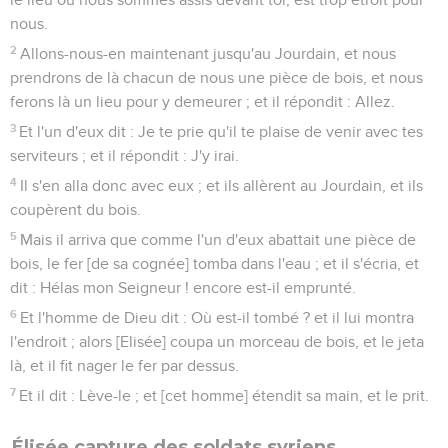
nous.
2
Allons-nous-en maintenant jusqu'au Jourdain, et nous
prendrons de là chacun de nous une pièce de bois, et nous
ferons là un lieu pour y demeurer ; et il répondit : Allez.
3
Et l'un d'eux dit : Je te prie qu'il te plaise de venir avec tes
serviteurs ; et il répondit : J'y irai.
4
Il s'en alla donc avec eux ; et ils allèrent au Jourdain, et ils
coupèrent du bois.
5
Mais il arriva que comme l'un d'eux abattait une pièce de
bois, le fer [de sa cognée] tomba dans l'eau ; et il s'écria, et
dit : Hélas mon Seigneur ! encore est-il emprunté.
6
Et l'homme de Dieu dit : Où est-il tombé ? et il lui montra
l'endroit ; alors [Elisée] coupa un morceau de bois, et le jeta
là, et il fit nager le fer par dessus.
7
Et il dit : Lève-le ; et [cet homme] étendit sa main, et le prit.
Élisée capture des soldats syriens