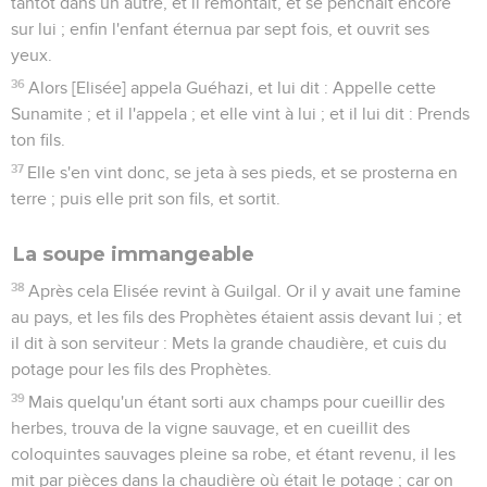
tantôt dans un autre, et il remontait, et se penchait encore
sur lui ; enfin l'enfant éternua par sept fois, et ouvrit ses
yeux.
36
Alors [Elisée] appela Guéhazi, et lui dit : Appelle cette
Sunamite ; et il l'appela ; et elle vint à lui ; et il lui dit : Prends
ton fils.
37
Elle s'en vint donc, se jeta à ses pieds, et se prosterna en
terre ; puis elle prit son fils, et sortit.
La soupe immangeable
38
Après cela Elisée revint à Guilgal. Or il y avait une famine
au pays, et les fils des Prophètes étaient assis devant lui ; et
il dit à son serviteur : Mets la grande chaudière, et cuis du
potage pour les fils des Prophètes.
39
Mais quelqu'un étant sorti aux champs pour cueillir des
herbes, trouva de la vigne sauvage, et en cueillit des
coloquintes sauvages pleine sa robe, et étant revenu, il les
mit par pièces dans la chaudière où était le potage ; car on