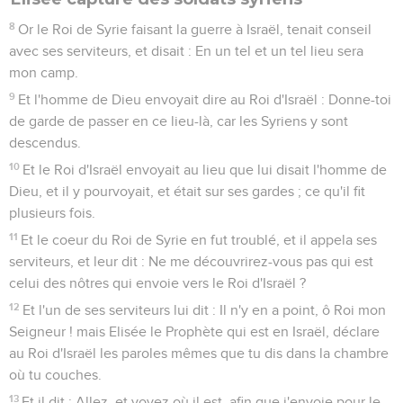
8
Or le Roi de Syrie faisant la guerre à Israël, tenait conseil
avec ses serviteurs, et disait : En un tel et un tel lieu sera
mon camp.
9
Et l'homme de Dieu envoyait dire au Roi d'Israël : Donne-toi
de garde de passer en ce lieu-là, car les Syriens y sont
descendus.
10
Et le Roi d'Israël envoyait au lieu que lui disait l'homme de
Dieu, et il y pourvoyait, et était sur ses gardes ; ce qu'il fit
plusieurs fois.
11
Et le coeur du Roi de Syrie en fut troublé, et il appela ses
serviteurs, et leur dit : Ne me découvrirez-vous pas qui est
celui des nôtres qui envoie vers le Roi d'Israël ?
12
Et l'un de ses serviteurs lui dit : Il n'y en a point, ô Roi mon
Seigneur ! mais Elisée le Prophète qui est en Israël, déclare
au Roi d'Israël les paroles mêmes que tu dis dans la chambre
où tu couches.
13
Et il dit : Allez, et voyez où il est, afin que j'envoie pour le