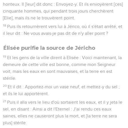
honteux. Il [leur] dit donc : Envoyez-y. Et ils envoyèrent [ces]
cinquante hommes, qui pendant trois jours cherchèrent
[Elie], mais ils ne le trouvèrent point.
18
Puis ils retournèrent vers lui à Jérico, où il s'était arrêté, et
il leur dit : Ne vous avais-je pas dit de n'y aller point ?
Élisée purifie la source de Jéricho
19
Et les gens de la ville dirent à Elisée : Voici maintenant, la
demeure de cette ville est bonne, comme mon Seigneur
voit, mais les eaux en sont mauvaises, et la terre en est
stérile.
20
Et il dit : Apportez-moi un vase neuf, et mettez-y du sel ;
et ils le lui apportèrent.
21
Puis il alla vers le lieu d'où sortaient les eaux, et il y jeta le
sel, en disant : Ainsi a dit l'Eternel : J'ai rendu ces eaux
saines, elles ne causeront plus la mort, et [la terre ne sera
plus] stérile.