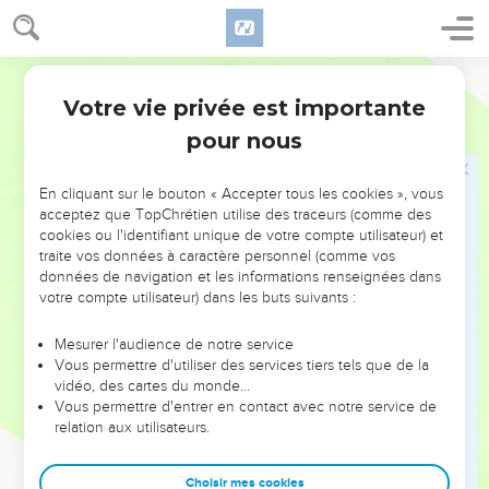
Et [Achazia] envoya encore un capitaine d'une troisième
cinquantaine avec sa cinquantaine, et ce troisième capitaine
de cinquante hommes monta, et vint, et se courba sur ses
Martin
genoux devant Elie, et le supplia, et lui dit : Homme de Dieu,
Votre vie privée est importante
je te prie que tu fasses cas de ma vie, et de la vie de ces
2 Rois
1
cinquante hommes tes serviteurs.
pour nous
14
Voilà, le feu est descendu des cieux, et a consumé les
deux premiers capitaines de cinquante hommes, avec leurs
En cliquant sur le bouton « Accepter tous les cookies », vous
acceptez que TopChrétien utilise des traceurs (comme des
cinquantaines ; mais maintenant [je te prie], que tu fasses cas
cookies ou l'identifiant unique de votre compte utilisateur) et
de ma vie.
traite vos données à caractère personnel (comme vos
15
Et l'Ange de l'Eternel dit à Elie : Descends avec lui, n'aie
données de navigation et les informations renseignées dans
votre compte utilisateur) dans les buts suivants :
point peur de lui. Il se leva donc, et descendit avec lui vers le
Roi,
Mesurer l'audience de notre service
16
Et lui dit : Ainsi a dit l'Eternel : Parce que tu as envoyé des
Vous permettre d'utiliser des services tiers tels que de la
vidéo, des cartes du monde…
messagers pour consulter Bahal-zébub dieu de Hékron,
Vous permettre d'entrer en contact avec notre service de
comme s'il n'y avait point de Dieu en Israël, pour consulter sa
relation aux utilisateurs.
parole : tu ne descendras point du lit sur lequel tu es monté,
mais certainement tu mourras.
Choisir mes cookies