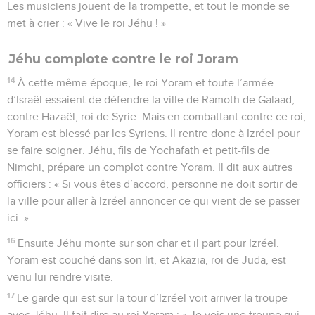
Les musiciens jouent de la trompette, et tout le monde se
met à crier : « Vive le roi Jéhu ! »
Jéhu complote contre le roi Joram
14
À cette même époque, le roi Yoram et toute l’armée
d’Israël essaient de défendre la ville de Ramoth de Galaad,
contre Hazaël, roi de Syrie. Mais en combattant contre ce roi,
Yoram est blessé par les Syriens. Il rentre donc à Izréel pour
se faire soigner. Jéhu, fils de Yochafath et petit-fils de
Nimchi, prépare un complot contre Yoram. Il dit aux autres
officiers : « Si vous êtes d’accord, personne ne doit sortir de
la ville pour aller à Izréel annoncer ce qui vient de se passer
ici. »
16
Ensuite Jéhu monte sur son char et il part pour Izréel.
Yoram est couché dans son lit, et Akazia, roi de Juda, est
venu lui rendre visite.
17
Le garde qui est sur la tour d’Izréel voit arriver la troupe
avec Jéhu. Il fait dire au roi Yoram : « Je vois une troupe qui