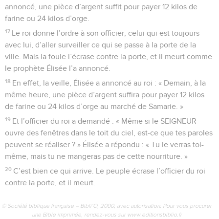
annoncé, une pièce d’argent suffit pour payer 12 kilos de
farine ou 24 kilos d’orge.
17
Le roi donne l’ordre à son officier, celui qui est toujours
avec lui, d’aller surveiller ce qui se passe à la porte de la
ville. Mais la foule l’écrase contre la porte, et il meurt comme
le prophète Élisée l’a annoncé.
18
En effet, la veille, Élisée a annoncé au roi : « Demain, à la
même heure, une pièce d’argent suffira pour payer 12 kilos
de farine ou 24 kilos d’orge au marché de Samarie. »
19
Et l’officier du roi a demandé : « Même si le SEIGNEUR
ouvre des fenêtres dans le toit du ciel, est-ce que tes paroles
peuvent se réaliser ? » Élisée a répondu : « Tu le verras toi-
même, mais tu ne mangeras pas de cette nourriture. »
20
C’est bien ce qui arrive. Le peuple écrase l’officier du roi
contre la porte, et il meurt.
© Société biblique française – Bibli’O, 2000, avec autorisation. Pour vous procurer
une Bible imprimée, rendez-vous sur www.editionsbiblio.fr