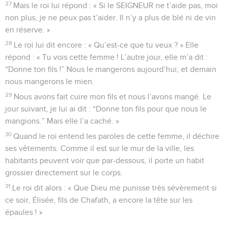
27
Mais le roi lui répond : « Si le SEIGNEUR ne t’aide pas, moi
non plus, je ne peux pas t’aider. Il n’y a plus de blé ni de vin
en réserve. »
28
Le roi lui dit encore : « Qu’est-ce que tu veux ? » Elle
répond : « Tu vois cette femme ! L’autre jour, elle m’a dit :
“Donne ton fils !” Nous le mangerons aujourd’hui, et demain
nous mangerons le mien.
29
Nous avons fait cuire mon fils et nous l’avons mangé. Le
jour suivant, je lui ai dit : “Donne ton fils pour que nous le
mangions.” Mais elle l’a caché. »
30
Quand le roi entend les paroles de cette femme, il déchire
ses vêtements. Comme il est sur le mur de la ville, les
habitants peuvent voir que par-dessous, il porte un habit
grossier directement sur le corps.
31
Le roi dit alors : « Que Dieu me punisse très sévèrement si
ce soir, Élisée, fils de Chafath, a encore la tête sur les
épaules ! »