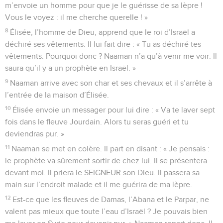
m’envoie un homme pour que je le guérisse de sa lèpre !
Vous le voyez : il me cherche querelle ! »
8
Élisée, l’homme de Dieu, apprend que le roi d’Israël a
déchiré ses vêtements. Il lui fait dire : « Tu as déchiré tes
vêtements. Pourquoi donc ? Naaman n’a qu’à venir me voir. Il
saura qu’il y a un prophète en Israël. »
9
Naaman arrive avec son char et ses chevaux et il s’arrête à
l’entrée de la maison d’Élisée.
10
Élisée envoie un messager pour lui dire : « Va te laver sept
fois dans le fleuve Jourdain. Alors tu seras guéri et tu
deviendras pur. »
11
Naaman se met en colère. Il part en disant : « Je pensais :
le prophète va sûrement sortir de chez lui. Il se présentera
devant moi. Il priera le SEIGNEUR son Dieu. Il passera sa
main sur l’endroit malade et il me guérira de ma lèpre.
12
Est-ce que les fleuves de Damas, l’Abana et le Parpar, ne
valent pas mieux que toute l’eau d’Israël ? Je pouvais bien