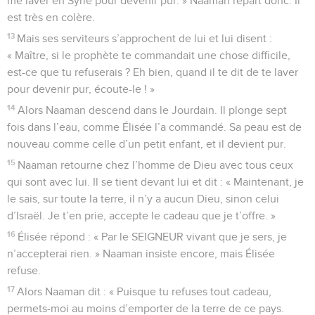
me laver en Syrie pour devenir pur. » Naaman repart donc. Il
est très en colère.
13
Mais ses serviteurs s’approchent de lui et lui disent :
« Maître, si le prophète te commandait une chose difficile,
est-ce que tu refuserais ? Eh bien, quand il te dit de te laver
pour devenir pur, écoute-le ! »
14
Alors Naaman descend dans le Jourdain. Il plonge sept
fois dans l’eau, comme Élisée l’a commandé. Sa peau est de
nouveau comme celle d’un petit enfant, et il devient pur.
15
Naaman retourne chez l’homme de Dieu avec tous ceux
qui sont avec lui. Il se tient devant lui et dit : « Maintenant, je
le sais, sur toute la terre, il n’y a aucun Dieu, sinon celui
d’Israël. Je t’en prie, accepte le cadeau que je t’offre. »
16
Élisée répond : « Par le SEIGNEUR vivant que je sers, je
n’accepterai rien. » Naaman insiste encore, mais Élisée
refuse.
17
Alors Naaman dit : « Puisque tu refuses tout cadeau,
permets-moi au moins d’emporter de la terre de ce pays.