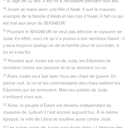
à l’âge de 32 ans. Il est roi à Jérusalem pendant huit ans.
18
Joram se marie avec une fille d’Akab. Il suit le mauvais
exemple de la famille d’Akab et des rois d’Israël. Il fait ce qui
est mal aux yeux du SEIGNEUR.
19
Pourtant le SEIGNEUR ne veut pas détruire le royaume de
Juda. En effet, voici ce qu’il a promis à son serviteur David : il
y aura toujours quelqu’un de ta famille pour te succéder, à
toi et à tes fils.
20
Pendant que Joram est roi de Juda, les Édomites se
révoltent contre son pouvoir et ils se donnent un roi.
21
Alors Joram va à Saïr avec tous ses chars de guerre. En
pleine nuit, le roi et les commandants des chars battent les
Édomites qui les entourent. Mais les soldats de Juda
s’enfuient chez eux.
22
Ainsi, le peuple d’Édom est devenu indépendant du
royaume de Juda et il l’est encore aujourd’hui. À la même
époque, la ville de Libna se soulève aussi contre Juda.
23
Les autres actes de Joram sont écrits dans « L’Histoire des