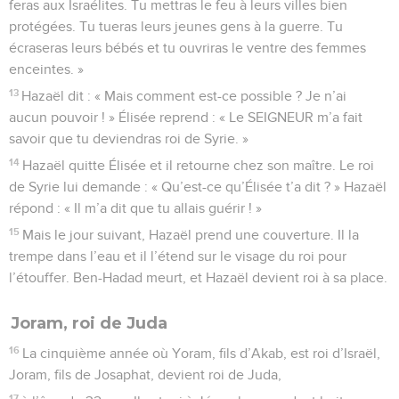
feras aux Israélites. Tu mettras le feu à leurs villes bien
protégées. Tu tueras leurs jeunes gens à la guerre. Tu
écraseras leurs bébés et tu ouvriras le ventre des femmes
enceintes. »
13
Hazaël dit : « Mais comment est-ce possible ? Je n’ai
aucun pouvoir ! » Élisée reprend : « Le SEIGNEUR m’a fait
savoir que tu deviendras roi de Syrie. »
14
Hazaël quitte Élisée et il retourne chez son maître. Le roi
de Syrie lui demande : « Qu’est-ce qu’Élisée t’a dit ? » Hazaël
répond : « Il m’a dit que tu allais guérir ! »
15
Mais le jour suivant, Hazaël prend une couverture. Il la
trempe dans l’eau et il l’étend sur le visage du roi pour
l’étouffer. Ben-Hadad meurt, et Hazaël devient roi à sa place.
Joram, roi de Juda
16
La cinquième année où Yoram, fils d’Akab, est roi d’Israël,
Joram, fils de Josaphat, devient roi de Juda,
17