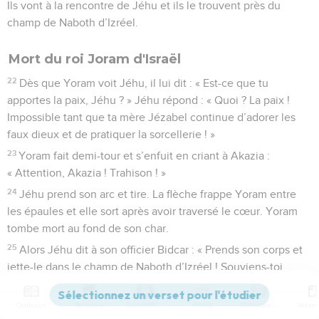
Ils vont à la rencontre de Jéhu et ils le trouvent près du
champ de Naboth d’Izréel.
Mort du roi Joram d'Israël
22
Dès que Yoram voit Jéhu, il lui dit : « Est-ce que tu
apportes la paix, Jéhu ? » Jéhu répond : « Quoi ? La paix !
Impossible tant que ta mère Jézabel continue d’adorer les
faux dieux et de pratiquer la sorcellerie ! »
23
Yoram fait demi-tour et s’enfuit en criant à Akazia :
« Attention, Akazia ! Trahison ! »
24
Jéhu prend son arc et tire. La flèche frappe Yoram entre
les épaules et elle sort après avoir traversé le cœur. Yoram
tombe mort au fond de son char.
25
Alors Jéhu dit à son officier Bidcar : « Prends son corps et
jette-le dans le champ de Naboth d’Izréel ! Souviens-toi,
quand toi et moi, nous étions à cheval derrière son père
Akab. Le SEIGNEUR a prononcé cette menace contre Akab :
Contenus
Versions
Commentaires
Strong
Dictionnaire