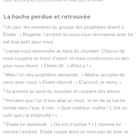
Seuls les Évangiles sont disponibles en vidéo pour le moment.
La hache perdue et retrouvée
1
Un jour, les membres du groupe des prophètes disent à
Élisée : « Regarde, l’endroit où nous nous réunissons avec toi
est trop petit pour nous.
2
Laisse-nous descendre au bord du Jourdain. Chacun de
nous coupera un tronc d’arbre, et nous construirons un abri
pour nous réunir. » Élisée dit : « Allez-y ! »
3
Mais l’un des prophètes demande : « Maître, accepte de
venir avec nous. » Élisée répond : « D’accord, je viens. »
4
Ils arrivent au bord du Jourdain et coupent des arbres.
5
Pendant que l’un d’eux abat un tronc, le fer de sa hache
tombe dans l’eau. Il crie : « Quel malheur, maître ! C’est un
outil que j’ai emprunté ! »
6
Élisée lui demande : « Où est-il tombé ? » L’homme lui
montre l’endroit. Élisée coupe alors un morceau de bois, le