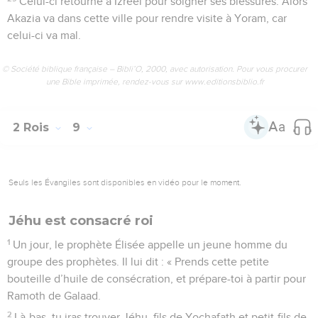
Celui-ci retourne à Izréel pour soigner ses blessures. Alors
Akazia va dans cette ville pour rendre visite à Yoram, car
celui-ci va mal.
© Société biblique française – Bibli’O, 2000, avec autorisation. Pour vous procurer
une Bible imprimée, rendez-vous sur www.editionsbiblio.fr
2 Rois
9
Seuls les Évangiles sont disponibles en vidéo pour le moment.
Jéhu est consacré roi
1
Un jour, le prophète Élisée appelle un jeune homme du
groupe des prophètes. Il lui dit : « Prends cette petite
bouteille d’huile de consécration, et prépare-toi à partir pour
Ramoth de Galaad.
2
Là-bas, tu iras trouver Jéhu, fils de Yochafath et petit-fils de