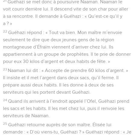
21
Guéhazi se met donc à poursuivre Naaman. Naaman le
voit courir derrière lui. Il descend vite de son char pour aller
à sa rencontre. Il demande à Guéhazi : « Qu’est-ce qu’il y
a ? »
22
Guéhazi répond : « Tout va bien. Mon maître m’envoie
seulement te dire que deux jeunes gens de la région
montagneuse d’Éfraïm viennent d’arriver chez lui. Ils
appartiennent à un groupe de prophètes. Il te prie de donner
pour eux 30 kilos d’argent et deux habits de fête. »
23
Naaman lui dit : « Accepte de prendre 60 kilos d’argent. »
Il insiste et il met l’argent dans deux sacs, qu’il ferme. Il
prépare aussi deux habits. Il les donne à deux de ses
serviteurs qui les portent devant Guéhazi.
24
Quand ils arrivent à l’endroit appelé l’Ofel, Guéhazi prend
les sacs et les habits. Il les met chez lui, puis il renvoie les
serviteurs de Naaman.
25
Guéhazi retourne auprès de son maître. Élisée lui
demande : « D’où viens-tu, Guéhazi ? » Guéhazi répond : « Je