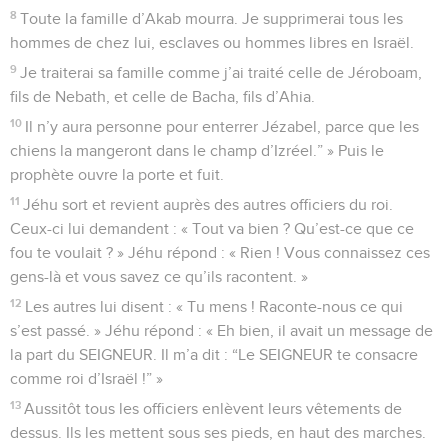
8
Toute la famille d’Akab mourra. Je supprimerai tous les
hommes de chez lui, esclaves ou hommes libres en Israël.
9
Je traiterai sa famille comme j’ai traité celle de Jéroboam,
fils de Nebath, et celle de Bacha, fils d’Ahia.
10
Il n’y aura personne pour enterrer Jézabel, parce que les
chiens la mangeront dans le champ d’Izréel.” » Puis le
prophète ouvre la porte et fuit.
11
Jéhu sort et revient auprès des autres officiers du roi.
Ceux-ci lui demandent : « Tout va bien ? Qu’est-ce que ce
fou te voulait ? » Jéhu répond : « Rien ! Vous connaissez ces
gens-là et vous savez ce qu’ils racontent. »
12
Les autres lui disent : « Tu mens ! Raconte-nous ce qui
s’est passé. » Jéhu répond : « Eh bien, il avait un message de
la part du SEIGNEUR. Il m’a dit : “Le SEIGNEUR te consacre
comme roi d’Israël !” »
13
Aussitôt tous les officiers enlèvent leurs vêtements de
dessus. Ils les mettent sous ses pieds, en haut des marches.