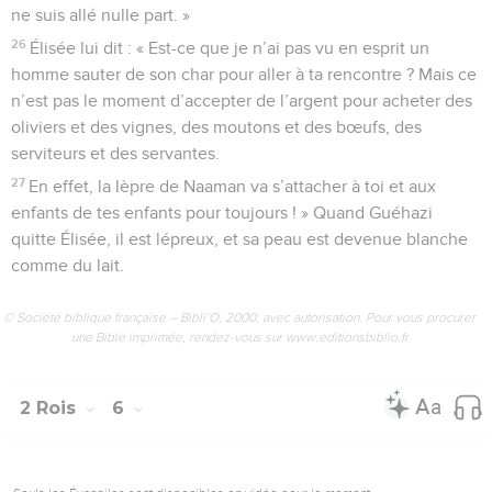
ne suis allé nulle part. »
26
Élisée lui dit : « Est-ce que je n’ai pas vu en esprit un
homme sauter de son char pour aller à ta rencontre ? Mais ce
n’est pas le moment d’accepter de l’argent pour acheter des
oliviers et des vignes, des moutons et des bœufs, des
serviteurs et des servantes.
27
En effet, la lèpre de Naaman va s’attacher à toi et aux
enfants de tes enfants pour toujours ! » Quand Guéhazi
quitte Élisée, il est lépreux, et sa peau est devenue blanche
comme du lait.
© Société biblique française – Bibli’O, 2000, avec autorisation. Pour vous procurer
une Bible imprimée, rendez-vous sur www.editionsbiblio.fr
2 Rois
6