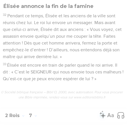
Élisée annonce la fin de la famine
32
Pendant ce temps, Élisée et les anciens de la ville sont
réunis chez lui. Le roi lui envoie un messager. Mais avant
que celui-ci arrive, Élisée dit aux anciens : « Vous voyez, cet
assassin envoie quelqu’un pour me couper la tête. Faites
attention ! Dès que cet homme arrivera, fermez la porte et
empêchez-le d’entrer ! D’ailleurs, nous entendons déjà son
maître qui arrive derrière lui. »
33
Élisée est encore en train de parler quand le roi arrive. Il
dit : « C’est le SEIGNEUR qui nous envoie tous ces malheurs !
Qu’est-ce que je peux encore espérer de lui ? »
© Société biblique française – Bibli’O, 2000, avec autorisation. Pour vous procurer
une Bible imprimée, rendez-vous sur www.editionsbiblio.fr
2 Rois
7