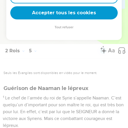
44
Alors le serviteur distribue les pains à tous. Chacun mange
Accepter tous les cookies
et il y a des restes, comme le SEIGNEUR l’a annoncé.
© Société biblique française – Bibli’O, 2000, avec autorisation. Pour vous procurer
Tout refuser
une Bible imprimée, rendez-vous sur www.editionsbiblio.fr
2 Rois
5
Seuls les Évangiles sont disponibles en vidéo pour le moment.
Guérison de Naaman le lépreux
1
Le chef de l’armée du roi de Syrie s’appelle Naaman. C’est
quelqu’un d’important pour son maître le roi, qui est très bon
pour lui. En effet, c’est par lui que le SEIGNEUR a donné la
victoire aux Syriens. Mais ce combattant courageux est
lépreux.