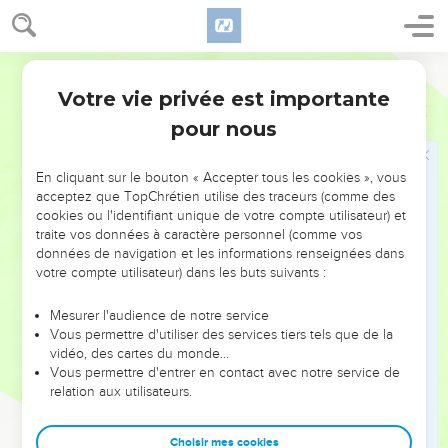
40
Quand on sert cette soupe aux hommes, ils goûtent et se
mettent à crier : « Homme de Dieu, la soupe est
empoisonnée ! » Personne ne peut en manger.
Parole de Vie
41
Élisée dit : « Apportez de la farine. » Il en jette dans la
Votre vie privée est importante
2 Rois
4
marmite et dit à son serviteur : « Maintenant, sers cette
pour nous
soupe, et qu’ils mangent ! » Or, la soupe est devenue bonne
à manger.
En cliquant sur le bouton « Accepter tous les cookies », vous
acceptez que TopChrétien utilise des traceurs (comme des
Élisée nourrit cent personnes
cookies ou l'identifiant unique de votre compte utilisateur) et
traite vos données à caractère personnel (comme vos
42
Un jour, un homme arrive de Baal-Chalicha. Il apporte à
données de navigation et les informations renseignées dans
l’homme de Dieu vingt pains d’orge et un sac de grains qu’il
votre compte utilisateur) dans les buts suivants :
vient de récolter. Élisée dit à son serviteur : « Donne les
pains à manger à tous ces gens. »
Mesurer l'audience de notre service
Vous permettre d'utiliser des services tiers tels que de la
43
Mais le serviteur répond : « Comment est-ce que je peux
vidéo, des cartes du monde…
nourrir 100 personnes avec cela ? » Élisée répond : « Donne
Vous permettre d'entrer en contact avec notre service de
relation aux utilisateurs.
les pains à manger à tous ces gens. En effet, voici ce que le
SEIGNEUR dit : “Chacun aura assez à manger, et il restera
encore de la nourriture.” »
Choisir mes cookies