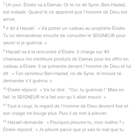
7
Un jour, Élisée va à Damas. Or le roi de Syrie, Ben-Hadad,
est malade. Quand le roi apprend que l’homme de Dieu est
arrivé,
8
il dit à Hazaël : « Va porter un cadeau au prophète Élisée.
Tu lui demanderas ensuite de consulter le SEIGNEUR pour
savoir si je guérirai. »
9
Hazaël va à la rencontre d’Élisée. Il charge sur 40
chameaux les meilleurs produits de Damas pour les offrir en
cadeau à Élisée. Il se présente devant l’homme de Dieu et lui
dit : « Ton serviteur Ben-Hadad, roi de Syrie, m’envoie te
demander s’il guérira. »
10
Élisée répond : « Va lui dire : “Oui, tu guériras !” Mais en
fait, le SEIGNEUR m’a fait voir qu’il allait mourir. »
11
Tout à coup, le regard de l’homme de Dieu devient fixe et
son visage ne bouge plus. Puis il se met à pleurer.
12
Hazaël demande : « Pourquoi pleures-tu, mon maître ? »
Élisée répond : « Je pleure parce que je sais le mal que tu