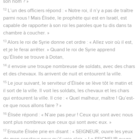
son nom ? »
12
L’un des officiers répond : « Notre roi, il n’y a pas de traître
parmi nous ! Mais Élisée, le prophète qui est en Israël, est
capable de rapporter à son roi les paroles que tu dis dans ta
chambre à coucher. »
13
Alors le roi de Syrie donne cet ordre : « Allez voir où il est,
et je le ferai arrêter. » Quand le roi de Syrie apprend
qu’Élisée se trouve à Dotan,
14
il envoie une troupe nombreuse de soldats, avec des chars
et des chevaux. Ils arrivent de nuit et entourent la ville.
15
Le jour suivant, le serviteur d’Élisée se lève tôt le matin et
il sort de la ville. Il voit les soldats, les chevaux et les chars
qui entourent la ville. Il crie : « Quel malheur, maître ! Qu’est-
ce que nous allons faire ? »
16
Élisée répond : « N’aie pas peur ! Ceux qui sont avec nous
sont plus nombreux que ceux qui sont avec eux. »
17
Ensuite Élisée prie en disant : « SEIGNEUR, ouvre les yeux
de mon serviteur pour qu’il voie clair. » Le SEIGNEUR ouvre