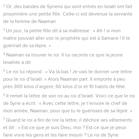
2
Or, des bandes de Syriens qui sont entrés en Israël ont fait
prisonnière une petite fille. Celle-ci est devenue la servante
de la femme de Naaman.
3
Un jour, la petite fille dit à sa maîtresse : « Ah ! si mon
maître pouvait aller voir le prophète qui est à Samarie ! Il le
guérirait de sa lèpre. »
4
Naaman va trouver le roi. Il lui raconte ce que la jeune
Israélite a dit.
5
Le roi lui répond : « Va là-bas ! Je vais te donner une lettre
pour le roi d’Israël. » Alors Naaman part. Il emporte à peu
près 300 kilos d’argent, 60 kilos d’or et 10 habits de fête.
6
Il remet la lettre de son roi au roi d’Israël. Voici ce que le roi
de Syrie a écrit : « Avec cette lettre, je t’envoie le chef de
mon armée, Naaman, pour que tu le guérisses de sa lèpre. »
7
Quand le roi a fini de lire la lettre, il déchire ses vêtements
et dit : « Est-ce que je suis Dieu, moi ? Est-ce que je peux
faire vivre les gens et les faire mourir ? Le roi de Syrie