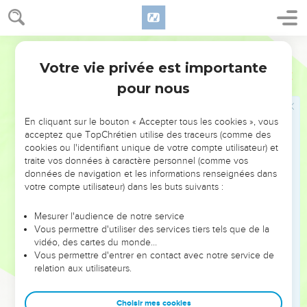
39
L'un d'eux sortit dans les champs pour cueillir des herbes.
Il trouva de la vigne sauvage et il y cueillit des coloquintes
Segond 21
sauvages, plein son habit. Quand il rentra, il les coupa en
morceaux dans la marmite où se trouvait le potage, car on ne
Votre vie privée est importante
2 Rois
4
savait pas ce que c'était.
pour nous
40
On servit à manger à ces hommes, mais dès qu'ils eurent
goûté le potage, ils s'écrièrent : « La mort est dans la
En cliquant sur le bouton « Accepter tous les cookies », vous
marmite, homme de Dieu ! » Et ils ne purent pas manger.
acceptez que TopChrétien utilise des traceurs (comme des
cookies ou l'identifiant unique de votre compte utilisateur) et
41
Elisée dit : « Prenez de la farine. » Il en jeta dans la
traite vos données à caractère personnel (comme vos
marmite et dit : « Sers ces gens et qu'ils mangent. » Et il n'y
données de navigation et les informations renseignées dans
avait plus rien de mauvais dans la marmite.
votre compte utilisateur) dans les buts suivants :
Mesurer l'audience de notre service
Élisée nourrit cent personnes
Vous permettre d'utiliser des services tiers tels que de la
42
vidéo, des cartes du monde…
Un homme arriva de Baal-Shalisha. Il apportait dans son
Vous permettre d'entrer en contact avec notre service de
sac du pain de la première fournée pour l'homme de Dieu :
relation aux utilisateurs.
20 pains d'orge et de blé nouveau. Elisée dit : « Donnes-en à
ces gens et qu'ils mangent. »
Choisir mes cookies