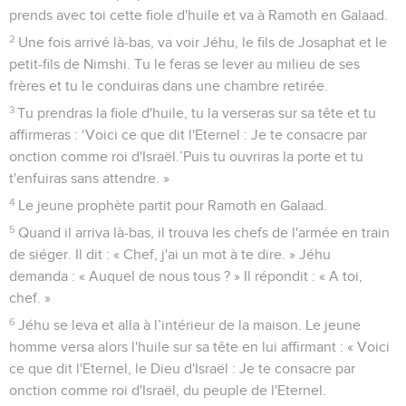
prends avec toi cette fiole d'huile et va à Ramoth en Galaad.
2
Une fois arrivé là-bas, va voir Jéhu, le fils de Josaphat et le
petit-fils de Nimshi. Tu le feras se lever au milieu de ses
frères et tu le conduiras dans une chambre retirée.
3
Tu prendras la fiole d'huile, tu la verseras sur sa tête et tu
affirmeras : ‘Voici ce que dit l'Eternel : Je te consacre par
onction comme roi d'Israël.’Puis tu ouvriras la porte et tu
t'enfuiras sans attendre. »
4
Le jeune prophète partit pour Ramoth en Galaad.
5
Quand il arriva là-bas, il trouva les chefs de l'armée en train
de siéger. Il dit : « Chef, j'ai un mot à te dire. » Jéhu
demanda : « Auquel de nous tous ? » Il répondit : « A toi,
chef. »
6
Jéhu se leva et alla à l’intérieur de la maison. Le jeune
homme versa alors l'huile sur sa tête en lui affirmant : « Voici
ce que dit l'Eternel, le Dieu d'Israël : Je te consacre par
onction comme roi d'Israël, du peuple de l'Eternel.