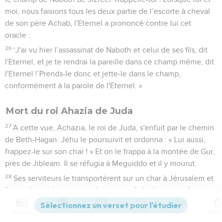
moi, nous faisions tous les deux partie de l’escorte à cheval
de son père Achab, l'Eternel a prononcé contre lui cet
oracle :
26
‘J'ai vu hier l’assassinat de Naboth et celui de ses fils, dit
l'Eternel, et je te rendrai la pareille dans ce champ même, dit
l'Eternel !’Prends-le donc et jette-le dans le champ,
conformément à la parole de l'Eternel. »
Mort du roi Ahazia de Juda
27
A cette vue, Achazia, le roi de Juda, s'enfuit par le chemin
de Beth-Hagan. Jéhu le poursuivit et ordonna : « Lui aussi,
frappez-le sur son char ! » Et on le frappa à la montée de Gur,
près de Jibleam. Il se réfugia à Meguiddo et il y mourut.
28
Ses serviteurs le transportèrent sur un char à Jérusalem et
l'enterrèrent dans son tombeau aux côtés de ses ancêtres,
dans la ville de David.
Contenus
Versions
Commentaires
Strong
Dictionnaire
29
Achazia était devenu roi de Juda la onzième année du