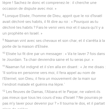
lèpre ! Sachez-le donc et comprenez-le : il cherche une
occasion de dispute avec moi. »
8
Lorsque Elisée, l'homme de Dieu, apprit que le roi d'Israël
avait déchiré ses habits, il fit dire au roi : « Pourquoi as-tu
déchiré tes habits ? Fais-le venir vers moi et il saura qu'il y a
un prophète en Israël. »
9
Naaman vint avec ses chevaux et son char, et il s'arrêta à la
porte de la maison d'Elisée.
10
Elisée lui fit dire par un messager : « Va te laver 7 fois dans
le Jourdain. Ta chair deviendra saine et tu seras pur. »
11
Naaman fut indigné et il s'en alla en disant : « Je me disais :
‘Il sortira en personne vers moi, il fera appel au nom de
l'Eternel, son Dieu, il fera un mouvement de la main sur
l’endroit malade et guérira ma lèpre.’
12
Les fleuves de Damas, l'Abana et le Parpar, ne valent-ils
pas mieux que tous les cours d’eau d'Israël ? Ne pourrais-je
pas m'y laver pour devenir pur ? » Il tourna le dos, et il partait