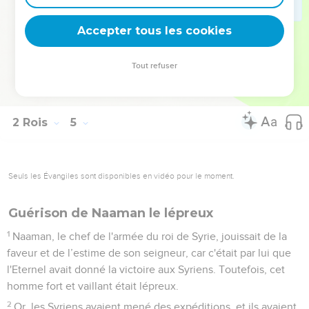
43
Son serviteur répondit : « Comment pourrais-je en donner
à 100 personnes ? » Mais Elisée répéta : « Donnes-en à ces
Accepter tous les cookies
gens et qu'ils mangent, car voici ce que dit l'Eternel : ‘On
mangera et il y aura des restes.’ »
Tout refuser
44
Il mit alors les pains devant eux. Ils mangèrent et
laissèrent des restes, conformément à la parole de l'Eternel.
2 Rois
5
Seuls les Évangiles sont disponibles en vidéo pour le moment.
Guérison de Naaman le lépreux
1
Naaman, le chef de l'armée du roi de Syrie, jouissait de la
faveur et de l’estime de son seigneur, car c'était par lui que
l'Eternel avait donné la victoire aux Syriens. Toutefois, cet
homme fort et vaillant était lépreux.
2
Or, les Syriens avaient mené des expéditions, et ils avaient