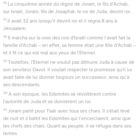
16
La cinquième année du règne de Joram, le fils d'Achab,
sur Israël, Joram, fils de Josaphat, le roi de Juda, devint roi.
17
Il avait 32 ans lorsqu'il devint roi et il régna 8 ans à
Jérusalem.
18
Il marcha sur la voie des rois d'Israël comme l’avait fait la
famille d'Achab – en effet, sa femme était une fille d'Achab –
et il fit ce qui est mal aux yeux de l'Eternel.
19
Toutefois, l'Eternel ne voulut pas détruire Juda à cause de
son serviteur David. Il voulait respecter la promesse qu'il lui
avait faite de lui donner toujours un successeur, ainsi qu’à
ses descendants.
20
A son époque, les Edomites se révoltèrent contre
l'autorité de Juda et se donnèrent un roi.
21
Joram partit pour Tsaïr avec tous ses chars. Il s'était levé
de nuit et il battit les Edomites qui l’encerclaient, ainsi que
les chefs des chars. Quant au peuple, il se réfugia dans ses
tentes.