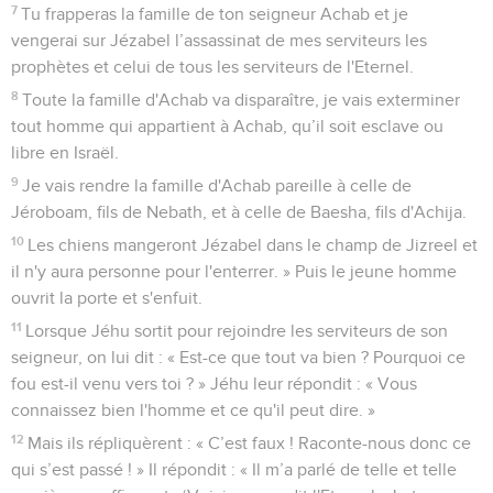
7
Tu frapperas la famille de ton seigneur Achab et je
vengerai sur Jézabel l’assassinat de mes serviteurs les
prophètes et celui de tous les serviteurs de l'Eternel.
8
Toute la famille d'Achab va disparaître, je vais exterminer
tout homme qui appartient à Achab, qu’il soit esclave ou
libre en Israël.
9
Je vais rendre la famille d'Achab pareille à celle de
Jéroboam, fils de Nebath, et à celle de Baesha, fils d'Achija.
10
Les chiens mangeront Jézabel dans le champ de Jizreel et
il n'y aura personne pour l'enterrer. » Puis le jeune homme
ouvrit la porte et s'enfuit.
11
Lorsque Jéhu sortit pour rejoindre les serviteurs de son
seigneur, on lui dit : « Est-ce que tout va bien ? Pourquoi ce
fou est-il venu vers toi ? » Jéhu leur répondit : « Vous
connaissez bien l'homme et ce qu'il peut dire. »
12
Mais ils répliquèrent : « C’est faux ! Raconte-nous donc ce
qui s’est passé ! » Il répondit : « Il m’a parlé de telle et telle