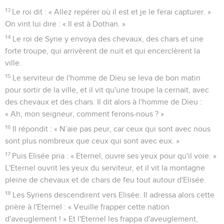
13
Le roi dit : « Allez repérer où il est et je le ferai capturer. »
On vint lui dire : « Il est à Dothan. »
14
Le roi de Syrie y envoya des chevaux, des chars et une
forte troupe, qui arrivèrent de nuit et qui encerclèrent la
ville.
15
Le serviteur de l'homme de Dieu se leva de bon matin
pour sortir de la ville, et il vit qu'une troupe la cernait, avec
des chevaux et des chars. Il dit alors à l'homme de Dieu :
« Ah, mon seigneur, comment ferons-nous ? »
16
Il répondit : « N’aie pas peur, car ceux qui sont avec nous
sont plus nombreux que ceux qui sont avec eux. »
17
Puis Elisée pria : « Eternel, ouvre ses yeux pour qu'il voie. »
L'Eternel ouvrit les yeux du serviteur, et il vit la montagne
pleine de chevaux et de chars de feu tout autour d'Elisée.
18
Les Syriens descendirent vers Elisée. Il adressa alors cette
prière à l'Eternel : « Veuille frapper cette nation
d'aveuglement ! » Et l'Eternel les frappa d'aveuglement,