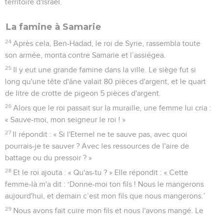
territoire d'Israël.
La famine à Samarie
24
Après cela, Ben-Hadad, le roi de Syrie, rassembla toute
son armée, monta contre Samarie et l’assiégea.
25
Il y eut une grande famine dans la ville. Le siège fut si
long qu'une tête d'âne valait 80 pièces d'argent, et le quart
de litre de crotte de pigeon 5 pièces d'argent.
26
Alors que le roi passait sur la muraille, une femme lui cria :
« Sauve-moi, mon seigneur le roi ! »
27
Il répondit : « Si l'Eternel ne te sauve pas, avec quoi
pourrais-je te sauver ? Avec les ressources de l'aire de
battage ou du pressoir ? »
28
Et le roi ajouta : « Qu'as-tu ? » Elle répondit : « Cette
femme-là m'a dit : ‘Donne-moi ton fils ! Nous le mangerons
aujourd'hui, et demain c’est mon fils que nous mangerons.’
29
Nous avons fait cuire mon fils et nous l'avons mangé. Le