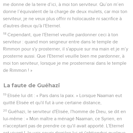
me donne de la terre d’ici, à moi ton serviteur. Qu’on m’en
donne l’équivalent de la charge de deux mulets, car moi ton
serviteur, je ne veux plus offrir ni holocauste ni sacrifice à
d'autres dieux qu'à l'Eternel.
18
Cependant, que l'Eternel veuille pardonner ceci à ton
serviteur : quand mon seigneur entre dans le temple de
Rimmon pour s'y prosterner, il s'appuie sur ma main et je m’y
prosterne aussi. Que l'Eternel veuille bien me pardonner, à
moi ton serviteur, lorsque je me prosternerai dans le temple
de Rimmon ! »
La faute de Guéhazi
19
Elisée lui dit : « Pars dans la paix. » Lorsque Naaman eut
quitté Elisée et qu'il fut à une certaine distance,
20
Guéhazi, le serviteur d'Elisée, l'homme de Dieu, se dit en
lui-même : « Mon maître a ménagé Naaman, ce Syrien, en
n'acceptant pas de prendre ce qu'il avait apporté. L'Eternel
est vivant ! Je vais courir derrière lui et j'obtiendrai quelque