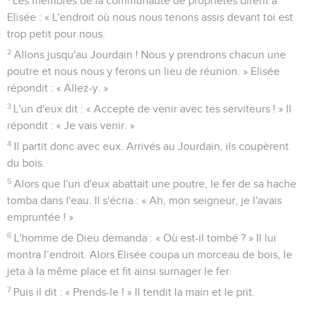
Les membres de la communauté de prophètes dirent à
Elisée : « L'endroit où nous nous tenons assis devant toi est
trop petit pour nous.
2
Allons jusqu'au Jourdain ! Nous y prendrons chacun une
poutre et nous nous y ferons un lieu de réunion. » Elisée
répondit : « Allez-y. »
3
L'un d'eux dit : « Accepte de venir avec tes serviteurs ! » Il
répondit : « Je vais venir. »
4
Il partit donc avec eux. Arrivés au Jourdain, ils coupèrent
du bois.
5
Alors que l'un d'eux abattait une poutre, le fer de sa hache
tomba dans l'eau. Il s'écria : « Ah, mon seigneur, je l'avais
empruntée ! »
6
L'homme de Dieu demanda : « Où est-il tombé ? » Il lui
montra l’endroit. Alors Elisée coupa un morceau de bois, le
jeta à la même place et fit ainsi surnager le fer.
7
Puis il dit : « Prends-le ! » Il tendit la main et le prit.