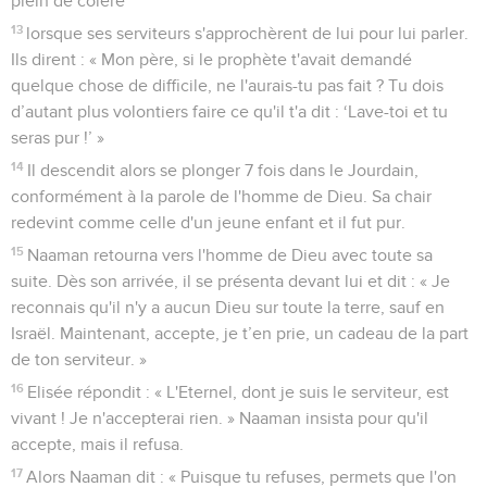
plein de colère
13
lorsque ses serviteurs s'approchèrent de lui pour lui parler.
Ils dirent : « Mon père, si le prophète t'avait demandé
quelque chose de difficile, ne l'aurais-tu pas fait ? Tu dois
d’autant plus volontiers faire ce qu'il t'a dit : ‘Lave-toi et tu
seras pur !’ »
14
Il descendit alors se plonger 7 fois dans le Jourdain,
conformément à la parole de l'homme de Dieu. Sa chair
redevint comme celle d'un jeune enfant et il fut pur.
15
Naaman retourna vers l'homme de Dieu avec toute sa
suite. Dès son arrivée, il se présenta devant lui et dit : « Je
reconnais qu'il n'y a aucun Dieu sur toute la terre, sauf en
Israël. Maintenant, accepte, je t’en prie, un cadeau de la part
de ton serviteur. »
16
Elisée répondit : « L'Eternel, dont je suis le serviteur, est
vivant ! Je n'accepterai rien. » Naaman insista pour qu'il
accepte, mais il refusa.
17
Alors Naaman dit : « Puisque tu refuses, permets que l'on