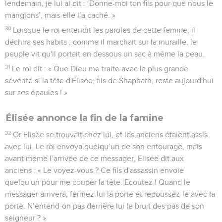
lendemain, je lui ai dit : ‘Donne-moi ton fils pour que nous le
mangions’, mais elle l’a caché. »
30
Lorsque le roi entendit les paroles de cette femme, il
déchira ses habits ; comme il marchait sur la muraille, le
peuple vit qu'il portait en dessous un sac à même la peau.
31
Le roi dit : « Que Dieu me traite avec la plus grande
sévérité si la tête d'Elisée, fils de Shaphath, reste aujourd'hui
sur ses épaules ! »
Élisée annonce la fin de la famine
32
Or Elisée se trouvait chez lui, et les anciens étaient assis
avec lui. Le roi envoya quelqu’un de son entourage, mais
avant même l’arrivée de ce messager, Elisée dit aux
anciens : « Le voyez-vous ? Ce fils d'assassin envoie
quelqu'un pour me couper la tête. Ecoutez ! Quand le
messager arrivera, fermez-lui la porte et repoussez-le avec la
porte. N’entend-on pas derrière lui le bruit des pas de son
seigneur ? »