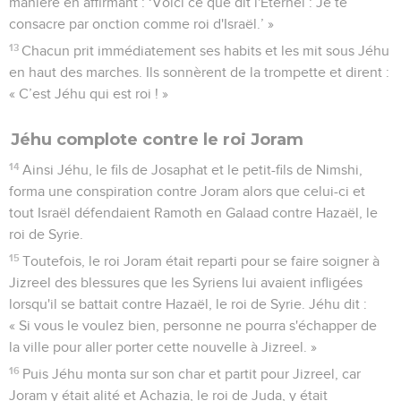
manière en affirmant : ‘Voici ce que dit l'Eternel : Je te
consacre par onction comme roi d'Israël.’ »
13
Chacun prit immédiatement ses habits et les mit sous Jéhu
en haut des marches. Ils sonnèrent de la trompette et dirent :
« C’est Jéhu qui est roi ! »
Jéhu complote contre le roi Joram
14
Ainsi Jéhu, le fils de Josaphat et le petit-fils de Nimshi,
forma une conspiration contre Joram alors que celui-ci et
tout Israël défendaient Ramoth en Galaad contre Hazaël, le
roi de Syrie.
15
Toutefois, le roi Joram était reparti pour se faire soigner à
Jizreel des blessures que les Syriens lui avaient infligées
lorsqu'il se battait contre Hazaël, le roi de Syrie. Jéhu dit :
« Si vous le voulez bien, personne ne pourra s'échapper de
la ville pour aller porter cette nouvelle à Jizreel. »
16
Puis Jéhu monta sur son char et partit pour Jizreel, car
Joram y était alité et Achazia, le roi de Juda, y était