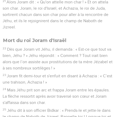
21
Alors Joram dit : « Qu'on attelle mon char ! » Et on attela
son char. Joram, le roi d'Israël, et Achazia, le roi de Juda,
sortirent chacun dans son char pour aller à la rencontre de
Jéhu, et ils le rejoignirent dans le champ de Naboth de
Jizreel.
Mort du roi Joram d'Israël
22
Dès que Joram vit Jéhu, il demanda : « Est-ce que tout va
bien, Jéhu ? » Jéhu répondit : « Comment ? Tout irait bien
alors que l’on assiste aux prostitutions de ta mère Jézabel et
à ses nombreux sortilèges ! »
23
Joram fit demi-tour et s'enfuit en disant à Achazia : « C’est
une trahison, Achazia ! »
24
Mais Jéhu prit son arc et frappa Joram entre les épaules.
La flèche ressortit après avoir traversé son cœur et Joram
s'affaissa dans son char.
25
Jéhu dit à son officier Bidkar : « Prends-le et jette-le dans
le champ de Naboth de Jizreel. Rappelle-toi ! Lorsque toi et