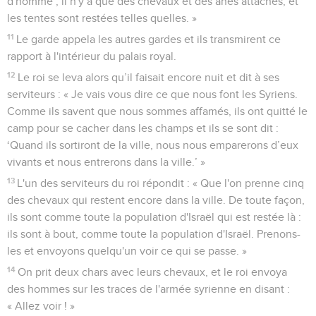
d'homme ; il n'y a que des chevaux et des ânes attachés, et
les tentes sont restées telles quelles. »
11
Le garde appela les autres gardes et ils transmirent ce
rapport à l'intérieur du palais royal.
12
Le roi se leva alors qu’il faisait encore nuit et dit à ses
serviteurs : « Je vais vous dire ce que nous font les Syriens.
Comme ils savent que nous sommes affamés, ils ont quitté le
camp pour se cacher dans les champs et ils se sont dit :
‘Quand ils sortiront de la ville, nous nous emparerons d’eux
vivants et nous entrerons dans la ville.’ »
13
L'un des serviteurs du roi répondit : « Que l'on prenne cinq
des chevaux qui restent encore dans la ville. De toute façon,
ils sont comme toute la population d'Israël qui est restée là :
ils sont à bout, comme toute la population d'Israël. Prenons-
les et envoyons quelqu'un voir ce qui se passe. »
14
On prit deux chars avec leurs chevaux, et le roi envoya
des hommes sur les traces de l'armée syrienne en disant :
« Allez voir ! »