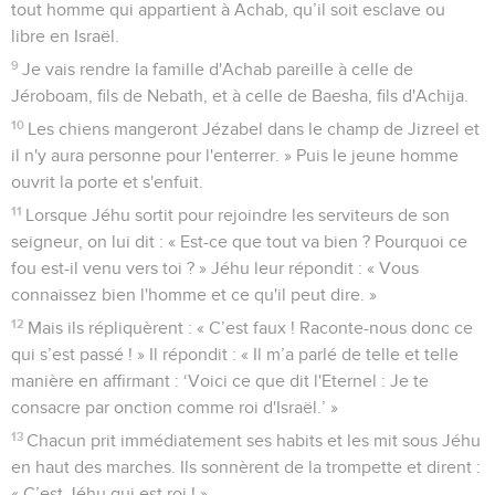
tout homme qui appartient à Achab, qu’il soit esclave ou
libre en Israël.
9
Je vais rendre la famille d'Achab pareille à celle de
Jéroboam, fils de Nebath, et à celle de Baesha, fils d'Achija.
10
Les chiens mangeront Jézabel dans le champ de Jizreel et
il n'y aura personne pour l'enterrer. » Puis le jeune homme
ouvrit la porte et s'enfuit.
11
Lorsque Jéhu sortit pour rejoindre les serviteurs de son
seigneur, on lui dit : « Est-ce que tout va bien ? Pourquoi ce
fou est-il venu vers toi ? » Jéhu leur répondit : « Vous
connaissez bien l'homme et ce qu'il peut dire. »
12
Mais ils répliquèrent : « C’est faux ! Raconte-nous donc ce
qui s’est passé ! » Il répondit : « Il m’a parlé de telle et telle
manière en affirmant : ‘Voici ce que dit l'Eternel : Je te
consacre par onction comme roi d'Israël.’ »
13
Chacun prit immédiatement ses habits et les mit sous Jéhu
en haut des marches. Ils sonnèrent de la trompette et dirent :
« C’est Jéhu qui est roi ! »