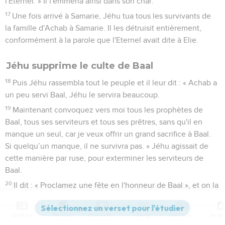
l'Eternel. » Il l'emmena ainsi dans son char.
17
Une fois arrivé à Samarie, Jéhu tua tous les survivants de
la famille d'Achab à Samarie. Il les détruisit entièrement,
conformément à la parole que l'Eternel avait dite à Elie.
Jéhu supprime le culte de Baal
18
Puis Jéhu rassembla tout le peuple et il leur dit : « Achab a
un peu servi Baal, Jéhu le servira beaucoup.
19
Maintenant convoquez vers moi tous les prophètes de
Baal, tous ses serviteurs et tous ses prêtres, sans qu'il en
manque un seul, car je veux offrir un grand sacrifice à Baal.
Si quelqu’un manque, il ne survivra pas. » Jéhu agissait de
cette manière par ruse, pour exterminer les serviteurs de
Baal.
20
Il dit : « Proclamez une fête en l'honneur de Baal », et on la
proclama.
21
Il envoya des messagers dans tout Israël et tous les
Contenus
Versions
Commentaires
Strong
Dictionnaire
serviteurs de Baal arrivèrent, sans aucune exception. Ils