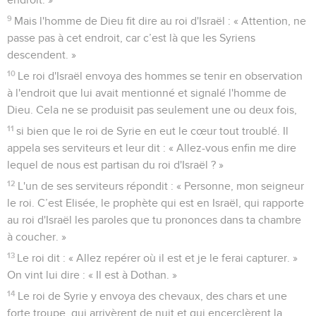
9
Mais l'homme de Dieu fit dire au roi d'Israël : « Attention, ne
passe pas à cet endroit, car c’est là que les Syriens
descendent. »
10
Le roi d'Israël envoya des hommes se tenir en observation
à l'endroit que lui avait mentionné et signalé l'homme de
Dieu. Cela ne se produisit pas seulement une ou deux fois,
11
si bien que le roi de Syrie en eut le cœur tout troublé. Il
appela ses serviteurs et leur dit : « Allez-vous enfin me dire
lequel de nous est partisan du roi d'Israël ? »
12
L'un de ses serviteurs répondit : « Personne, mon seigneur
le roi. C’est Elisée, le prophète qui est en Israël, qui rapporte
au roi d'Israël les paroles que tu prononces dans ta chambre
à coucher. »
13
Le roi dit : « Allez repérer où il est et je le ferai capturer. »
On vint lui dire : « Il est à Dothan. »
14
Le roi de Syrie y envoya des chevaux, des chars et une
forte troupe, qui arrivèrent de nuit et qui encerclèrent la