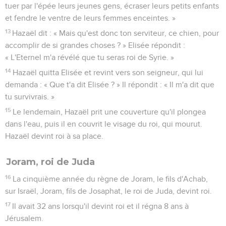
tuer par l'épée leurs jeunes gens, écraser leurs petits enfants
et fendre le ventre de leurs femmes enceintes. »
13
Hazaël dit : « Mais qu'est donc ton serviteur, ce chien, pour
accomplir de si grandes choses ? » Elisée répondit :
« L'Eternel m'a révélé que tu seras roi de Syrie. »
14
Hazaël quitta Elisée et revint vers son seigneur, qui lui
demanda : « Que t'a dit Elisée ? » Il répondit : « Il m'a dit que
tu survivrais. »
15
Le lendemain, Hazaël prit une couverture qu'il plongea
dans l'eau, puis il en couvrit le visage du roi, qui mourut.
Hazaël devint roi à sa place.
Joram, roi de Juda
16
La cinquième année du règne de Joram, le fils d'Achab,
sur Israël, Joram, fils de Josaphat, le roi de Juda, devint roi.
17
Il avait 32 ans lorsqu'il devint roi et il régna 8 ans à
Jérusalem.