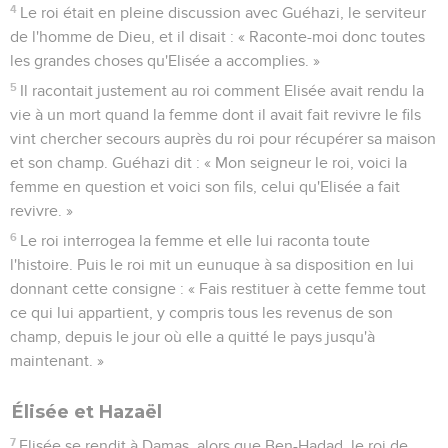
4
Le roi était en pleine discussion avec Guéhazi, le serviteur
de l'homme de Dieu, et il disait : « Raconte-moi donc toutes
les grandes choses qu'Elisée a accomplies. »
5
Il racontait justement au roi comment Elisée avait rendu la
vie à un mort quand la femme dont il avait fait revivre le fils
vint chercher secours auprès du roi pour récupérer sa maison
et son champ. Guéhazi dit : « Mon seigneur le roi, voici la
femme en question et voici son fils, celui qu'Elisée a fait
revivre. »
6
Le roi interrogea la femme et elle lui raconta toute
l'histoire. Puis le roi mit un eunuque à sa disposition en lui
donnant cette consigne : « Fais restituer à cette femme tout
ce qui lui appartient, y compris tous les revenus de son
champ, depuis le jour où elle a quitté le pays jusqu'à
maintenant. »
Élisée et Hazaël
7
Elisée se rendit à Damas, alors que Ben-Hadad, le roi de