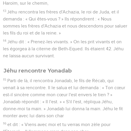
Haroïm, sur le chemin,
13
Jéhu rencontra les frères d'Achazia, le roi de Juda, et il
demanda : « Qui êtes-vous ? » Ils répondirent : « Nous
sommes les frères d'Achazia et nous descendons pour saluer
les fils du roi et de la reine. »
14
Jéhu dit : « Prenez-les vivants. » On les prit vivants et on
les égorgea à la citerne de Beth-Equed. Ils étaient 42. Jéhu
ne laissa aucun survivant.
Jéhu rencontre Yonadab
15
Parti de là, il rencontra Jonadab, le fils de Récab, qui
venait à sa rencontre. Il le salua et lui demanda : « Ton cœur
est-il sincère comme mon cœur l'est envers le tien ? »
Jonadab répondit : « Il l'est. » « S'il l'est, répliqua Jéhu,
donne-moi ta main. » Jonadab lui donna la main. Jéhu le fit
monter avec lui dans son char
16
et dit : « Viens avec moi et tu verras mon zèle pour