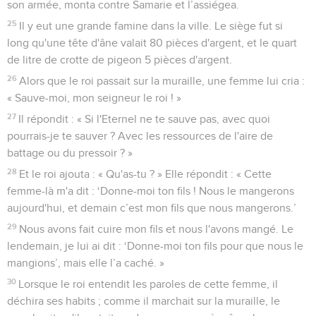
son armée, monta contre Samarie et l’assiégea.
25
Il y eut une grande famine dans la ville. Le siège fut si
long qu'une tête d'âne valait 80 pièces d'argent, et le quart
de litre de crotte de pigeon 5 pièces d'argent.
26
Alors que le roi passait sur la muraille, une femme lui cria :
« Sauve-moi, mon seigneur le roi ! »
27
Il répondit : « Si l'Eternel ne te sauve pas, avec quoi
pourrais-je te sauver ? Avec les ressources de l'aire de
battage ou du pressoir ? »
28
Et le roi ajouta : « Qu'as-tu ? » Elle répondit : « Cette
femme-là m'a dit : ‘Donne-moi ton fils ! Nous le mangerons
aujourd'hui, et demain c’est mon fils que nous mangerons.’
29
Nous avons fait cuire mon fils et nous l'avons mangé. Le
lendemain, je lui ai dit : ‘Donne-moi ton fils pour que nous le
mangions’, mais elle l’a caché. »
30
Lorsque le roi entendit les paroles de cette femme, il
déchira ses habits ; comme il marchait sur la muraille, le