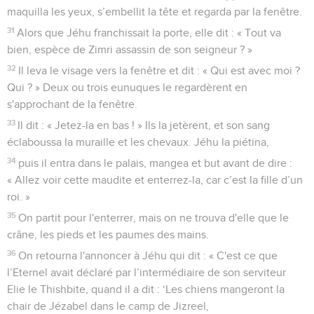
maquilla les yeux, s’embellit la tête et regarda par la fenêtre.
31
Alors que Jéhu franchissait la porte, elle dit : « Tout va
bien, espèce de Zimri assassin de son seigneur ? »
32
Il leva le visage vers la fenêtre et dit : « Qui est avec moi ?
Qui ? » Deux ou trois eunuques le regardèrent en
s'approchant de la fenêtre.
33
Il dit : « Jetez-la en bas ! » Ils la jetèrent, et son sang
éclaboussa la muraille et les chevaux. Jéhu la piétina,
34
puis il entra dans le palais, mangea et but avant de dire :
« Allez voir cette maudite et enterrez-la, car c’est la fille d’un
roi. »
35
On partit pour l'enterrer, mais on ne trouva d'elle que le
crâne, les pieds et les paumes des mains.
36
On retourna l'annoncer à Jéhu qui dit : « C'est ce que
l’Eternel avait déclaré par l’intermédiaire de son serviteur
Elie le Thishbite, quand il a dit : ‘Les chiens mangeront la
chair de Jézabel dans le camp de Jizreel,