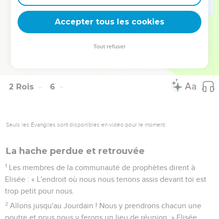
rencontre. Est-ce le moment de prendre de l'argent pour
acheter des habits, des oliviers, des vignes, des brebis, des
Accepter tous les cookies
bœufs, des serviteurs et des servantes ?
27
La lèpre de Naaman va s'attacher à toi et à ta descendance
Tout refuser
pour toujours. » Guéhazi quitta Elisée, atteint d’une lèpre
blanche comme la neige.
2 Rois
6
Seuls les Évangiles sont disponibles en vidéo pour le moment.
La hache perdue et retrouvée
1
Les membres de la communauté de prophètes dirent à
Elisée : « L'endroit où nous nous tenons assis devant toi est
trop petit pour nous.
2
Allons jusqu'au Jourdain ! Nous y prendrons chacun une
poutre et nous nous y ferons un lieu de réunion. » Elisée