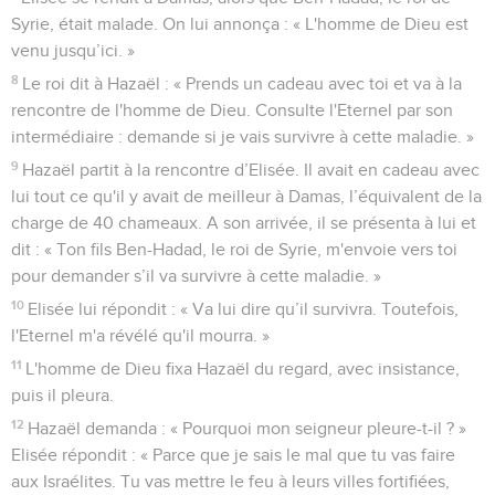
Syrie, était malade. On lui annonça : « L'homme de Dieu est
venu jusqu’ici. »
8
Le roi dit à Hazaël : « Prends un cadeau avec toi et va à la
rencontre de l'homme de Dieu. Consulte l'Eternel par son
intermédiaire : demande si je vais survivre à cette maladie. »
9
Hazaël partit à la rencontre d’Elisée. Il avait en cadeau avec
lui tout ce qu'il y avait de meilleur à Damas, l’équivalent de la
charge de 40 chameaux. A son arrivée, il se présenta à lui et
dit : « Ton fils Ben-Hadad, le roi de Syrie, m'envoie vers toi
pour demander s’il va survivre à cette maladie. »
10
Elisée lui répondit : « Va lui dire qu’il survivra. Toutefois,
l'Eternel m'a révélé qu'il mourra. »
11
L'homme de Dieu fixa Hazaël du regard, avec insistance,
puis il pleura.
12
Hazaël demanda : « Pourquoi mon seigneur pleure-t-il ? »
Elisée répondit : « Parce que je sais le mal que tu vas faire
aux Israélites. Tu vas mettre le feu à leurs villes fortifiées,