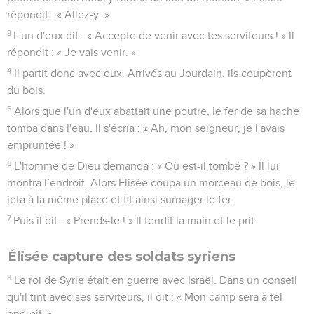
répondit : « Allez-y. »
3
L'un d'eux dit : « Accepte de venir avec tes serviteurs ! » Il
répondit : « Je vais venir. »
4
Il partit donc avec eux. Arrivés au Jourdain, ils coupèrent
du bois.
5
Alors que l'un d'eux abattait une poutre, le fer de sa hache
tomba dans l'eau. Il s'écria : « Ah, mon seigneur, je l'avais
empruntée ! »
6
L'homme de Dieu demanda : « Où est-il tombé ? » Il lui
montra l’endroit. Alors Elisée coupa un morceau de bois, le
jeta à la même place et fit ainsi surnager le fer.
7
Puis il dit : « Prends-le ! » Il tendit la main et le prit.
Élisée capture des soldats syriens
8
Le roi de Syrie était en guerre avec Israël. Dans un conseil
qu'il tint avec ses serviteurs, il dit : « Mon camp sera à tel
endroit. »