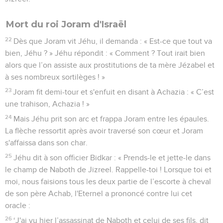
Mort du roi Joram d'Israël
22
Dès que Joram vit Jéhu, il demanda : « Est-ce que tout va
bien, Jéhu ? » Jéhu répondit : « Comment ? Tout irait bien
alors que l’on assiste aux prostitutions de ta mère Jézabel et
à ses nombreux sortilèges ! »
23
Joram fit demi-tour et s'enfuit en disant à Achazia : « C’est
une trahison, Achazia ! »
24
Mais Jéhu prit son arc et frappa Joram entre les épaules.
La flèche ressortit après avoir traversé son cœur et Joram
s'affaissa dans son char.
25
Jéhu dit à son officier Bidkar : « Prends-le et jette-le dans
le champ de Naboth de Jizreel. Rappelle-toi ! Lorsque toi et
moi, nous faisions tous les deux partie de l’escorte à cheval
de son père Achab, l'Eternel a prononcé contre lui cet
oracle :
26
‘J'ai vu hier l’assassinat de Naboth et celui de ses fils, dit