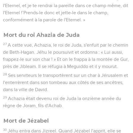
l'Eternel, et je te rendrai la pareille dans ce champ même, dit
l'Eternel !’Prends-le donc et jette-le dans le champ,
conformément à la parole de l'Eternel. »
Mort du roi Ahazia de Juda
27
A cette vue, Achazia, le roi de Juda, s'enfuit par le chemin
de Beth-Hagan. Jéhu le poursuivit et ordonna : « Lui aussi,
frappez-le sur son char ! » Et on le frappa à la montée de Gur,
près de Jibleam. Il se réfugia à Meguiddo et il y mourut.
28
Ses serviteurs le transportèrent sur un char à Jérusalem et
l'enterrèrent dans son tombeau aux côtés de ses ancêtres,
dans la ville de David.
29
Achazia était devenu roi de Juda la onzième année du
règne de Joram, fils d'Achab.
Mort de Jézabel
30
Jéhu entra dans Jizreel. Quand Jézabel l'apprit, elle se