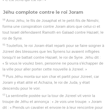
Jéhu complote contre le roi Joram
14
Ainsi Jéhu, le fils de Josaphat et le petit-fils de Nimshi,
forma une conspiration contre Joram alors que celui-ci et
tout Israël défendaient Ramoth en Galaad contre Hazaël, le
roi de Syrie.
15
Toutefois, le roi Joram était reparti pour se faire soigner à
Jizreel des blessures que les Syriens lui avaient infligées
lorsqu'il se battait contre Hazaël, le roi de Syrie. Jéhu dit :
« Si vous le voulez bien, personne ne pourra s'échapper de
la ville pour aller porter cette nouvelle à Jizreel. »
16
Puis Jéhu monta sur son char et partit pour Jizreel, car
Joram y était alité et Achazia, le roi de Juda, y était
descendu pour le voir.
17
La sentinelle postée sur la tour de Jizreel vit venir la
troupe de Jéhu et annonça : « Je vois une troupe. » Joram
dit : « Prends un cavalier et envoie-le à leur rencontre pour