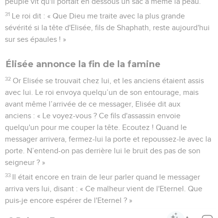
peuple vit qu'il portait en dessous un sac à même la peau.
31
Le roi dit : « Que Dieu me traite avec la plus grande
sévérité si la tête d'Elisée, fils de Shaphath, reste aujourd'hui
sur ses épaules ! »
Élisée annonce la fin de la famine
32
Or Elisée se trouvait chez lui, et les anciens étaient assis
avec lui. Le roi envoya quelqu’un de son entourage, mais
avant même l’arrivée de ce messager, Elisée dit aux
anciens : « Le voyez-vous ? Ce fils d'assassin envoie
quelqu'un pour me couper la tête. Ecoutez ! Quand le
messager arrivera, fermez-lui la porte et repoussez-le avec la
porte. N’entend-on pas derrière lui le bruit des pas de son
seigneur ? »
33
Il était encore en train de leur parler quand le messager
arriva vers lui, disant : « Ce malheur vient de l'Eternel. Que
puis-je encore espérer de l'Eternel ? »