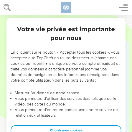
bien ? »
22
Il répondit : « Tout va bien. Mon maître m'envoie te dire :
Segond 21
‘Deux jeunes gens de la région montagneuse d'Ephraïm, des
Votre vie privée est importante
membres de la communauté de prophètes, viennent d'arriver
2 Rois
5
chez moi. Donne-moi pour eux, je t'en prie, 30 kilos d'argent
pour nous
et 2 habits de rechange.’ »
23
Naaman dit : « Accepte de prendre 60 kilos. » Il insista et
En cliquant sur le bouton « Accepter tous les cookies », vous
acceptez que TopChrétien utilise des traceurs (comme des
mit 60 kilos d'argent dans deux sacs, lui donna 2 habits de
cookies ou l'identifiant unique de votre compte utilisateur) et
rechange et les fit porter devant Guéhazi par deux de ses
traite vos données à caractère personnel (comme vos
serviteurs.
données de navigation et les informations renseignées dans
votre compte utilisateur) dans les buts suivants :
24
Arrivé à la colline, Guéhazi les prit de leurs mains et les
déposa chez lui, puis il renvoya ces hommes, qui partirent.
Mesurer l'audience de notre service
25
Il alla ensuite se présenter à son seigneur. Elisée lui
Vous permettre d'utiliser des services tiers tels que de la
vidéo, des cartes du monde…
demanda : « D'où viens-tu, Guéhazi ? » Il répondit : « Ton
Vous permettre d'entrer en contact avec notre service de
serviteur n'est parti nulle part. »
relation aux utilisateurs.
26
Mais Elisée lui dit : « Mon esprit non plus n’était pas parti
lorsque cet homme a quitté son char pour venir à ta
Choisir mes cookies