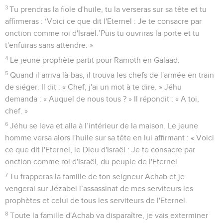
3
Tu prendras la fiole d'huile, tu la verseras sur sa tête et tu
affirmeras : ‘Voici ce que dit l'Eternel : Je te consacre par
onction comme roi d'Israël.’Puis tu ouvriras la porte et tu
t'enfuiras sans attendre. »
4
Le jeune prophète partit pour Ramoth en Galaad.
5
Quand il arriva là-bas, il trouva les chefs de l'armée en train
de siéger. Il dit : « Chef, j'ai un mot à te dire. » Jéhu
demanda : « Auquel de nous tous ? » Il répondit : « A toi,
chef. »
6
Jéhu se leva et alla à l’intérieur de la maison. Le jeune
homme versa alors l'huile sur sa tête en lui affirmant : « Voici
ce que dit l'Eternel, le Dieu d'Israël : Je te consacre par
onction comme roi d'Israël, du peuple de l'Eternel.
7
Tu frapperas la famille de ton seigneur Achab et je
vengerai sur Jézabel l’assassinat de mes serviteurs les
prophètes et celui de tous les serviteurs de l'Eternel.
8
Toute la famille d'Achab va disparaître, je vais exterminer