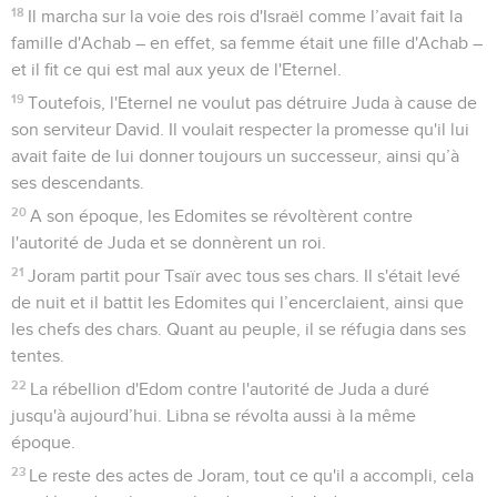
18
Il marcha sur la voie des rois d'Israël comme l’avait fait la
famille d'Achab – en effet, sa femme était une fille d'Achab –
et il fit ce qui est mal aux yeux de l'Eternel.
19
Toutefois, l'Eternel ne voulut pas détruire Juda à cause de
son serviteur David. Il voulait respecter la promesse qu'il lui
avait faite de lui donner toujours un successeur, ainsi qu’à
ses descendants.
20
A son époque, les Edomites se révoltèrent contre
l'autorité de Juda et se donnèrent un roi.
21
Joram partit pour Tsaïr avec tous ses chars. Il s'était levé
de nuit et il battit les Edomites qui l’encerclaient, ainsi que
les chefs des chars. Quant au peuple, il se réfugia dans ses
tentes.
22
La rébellion d'Edom contre l'autorité de Juda a duré
jusqu'à aujourd’hui. Libna se révolta aussi à la même
époque.
23
Le reste des actes de Joram, tout ce qu'il a accompli, cela