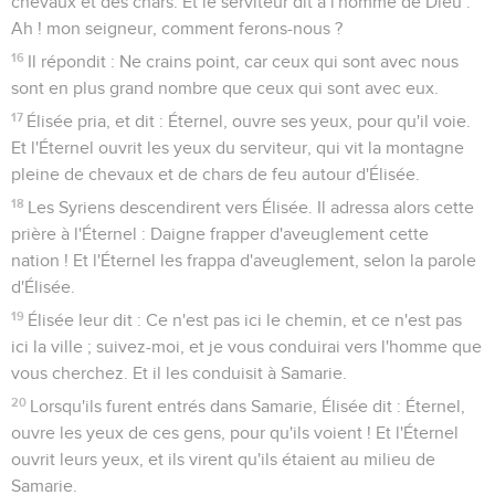
chevaux et des chars. Et le serviteur dit à l'homme de Dieu :
Ah ! mon seigneur, comment ferons-nous ?
16
Il répondit : Ne crains point, car ceux qui sont avec nous
sont en plus grand nombre que ceux qui sont avec eux.
17
Élisée pria, et dit : Éternel, ouvre ses yeux, pour qu'il voie.
Et l'Éternel ouvrit les yeux du serviteur, qui vit la montagne
pleine de chevaux et de chars de feu autour d'Élisée.
18
Les Syriens descendirent vers Élisée. Il adressa alors cette
prière à l'Éternel : Daigne frapper d'aveuglement cette
nation ! Et l'Éternel les frappa d'aveuglement, selon la parole
d'Élisée.
19
Élisée leur dit : Ce n'est pas ici le chemin, et ce n'est pas
ici la ville ; suivez-moi, et je vous conduirai vers l'homme que
vous cherchez. Et il les conduisit à Samarie.
20
Lorsqu'ils furent entrés dans Samarie, Élisée dit : Éternel,
ouvre les yeux de ces gens, pour qu'ils voient ! Et l'Éternel
ouvrit leurs yeux, et ils virent qu'ils étaient au milieu de
Samarie.