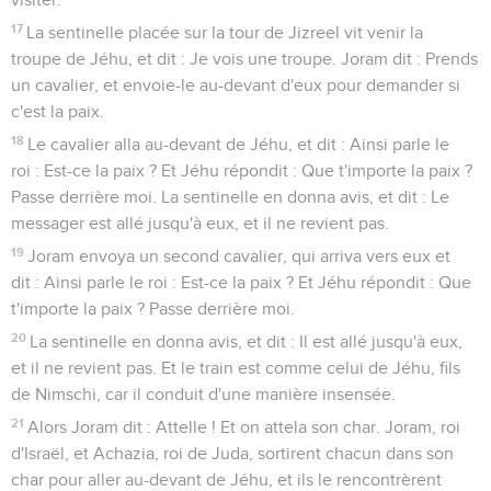
17
La sentinelle placée sur la tour de Jizreel vit venir la
troupe de Jéhu, et dit : Je vois une troupe. Joram dit : Prends
un cavalier, et envoie-le au-devant d'eux pour demander si
c'est la paix.
18
Le cavalier alla au-devant de Jéhu, et dit : Ainsi parle le
roi : Est-ce la paix ? Et Jéhu répondit : Que t'importe la paix ?
Passe derrière moi. La sentinelle en donna avis, et dit : Le
messager est allé jusqu'à eux, et il ne revient pas.
19
Joram envoya un second cavalier, qui arriva vers eux et
dit : Ainsi parle le roi : Est-ce la paix ? Et Jéhu répondit : Que
t'importe la paix ? Passe derrière moi.
20
La sentinelle en donna avis, et dit : Il est allé jusqu'à eux,
et il ne revient pas. Et le train est comme celui de Jéhu, fils
de Nimschi, car il conduit d'une manière insensée.
21
Alors Joram dit : Attelle ! Et on attela son char. Joram, roi
d'Israël, et Achazia, roi de Juda, sortirent chacun dans son
char pour aller au-devant de Jéhu, et ils le rencontrèrent