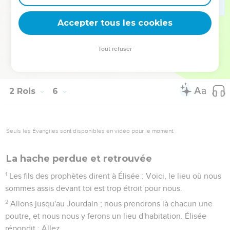
le temps de prendre de l'argent et de prendre des
vêtements, puis des oliviers, des vignes, des brebis, des
Accepter tous les cookies
boeufs, des serviteurs et des servantes ?
27
La lèpre de Naaman s'attachera à toi et à ta postérité pour
Tout refuser
toujours. Et Guéhazi sortit de la présence d'Élisée avec une
lèpre comme la neige.
2 Rois
6
Seuls les Évangiles sont disponibles en vidéo pour le moment.
La hache perdue et retrouvée
1
Les fils des prophètes dirent à Élisée : Voici, le lieu où nous
sommes assis devant toi est trop étroit pour nous.
2
Allons jusqu'au Jourdain ; nous prendrons là chacun une
poutre, et nous nous y ferons un lieu d'habitation. Élisée
répondit : Allez.