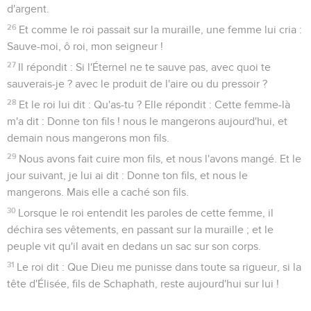
d'argent.
26
Et comme le roi passait sur la muraille, une femme lui cria :
Sauve-moi, ô roi, mon seigneur !
27
Il répondit : Si l'Éternel ne te sauve pas, avec quoi te
sauverais-je ? avec le produit de l'aire ou du pressoir ?
28
Et le roi lui dit : Qu'as-tu ? Elle répondit : Cette femme-là
m'a dit : Donne ton fils ! nous le mangerons aujourd'hui, et
demain nous mangerons mon fils.
29
Nous avons fait cuire mon fils, et nous l'avons mangé. Et le
jour suivant, je lui ai dit : Donne ton fils, et nous le
mangerons. Mais elle a caché son fils.
30
Lorsque le roi entendit les paroles de cette femme, il
déchira ses vêtements, en passant sur la muraille ; et le
peuple vit qu'il avait en dedans un sac sur son corps.
31
Le roi dit : Que Dieu me punisse dans toute sa rigueur, si la
tête d'Élisée, fils de Schaphath, reste aujourd'hui sur lui !