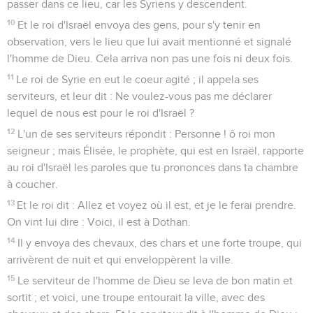
passer dans ce lieu, car les Syriens y descendent.
10
Et le roi d'Israël envoya des gens, pour s'y tenir en
observation, vers le lieu que lui avait mentionné et signalé
l'homme de Dieu. Cela arriva non pas une fois ni deux fois.
11
Le roi de Syrie en eut le coeur agité ; il appela ses
serviteurs, et leur dit : Ne voulez-vous pas me déclarer
lequel de nous est pour le roi d'Israël ?
12
L'un de ses serviteurs répondit : Personne ! ô roi mon
seigneur ; mais Élisée, le prophète, qui est en Israël, rapporte
au roi d'Israël les paroles que tu prononces dans ta chambre
à coucher.
13
Et le roi dit : Allez et voyez où il est, et je le ferai prendre.
On vint lui dire : Voici, il est à Dothan.
14
Il y envoya des chevaux, des chars et une forte troupe, qui
arrivèrent de nuit et qui enveloppèrent la ville.
15
Le serviteur de l'homme de Dieu se leva de bon matin et
sortit ; et voici, une troupe entourait la ville, avec des