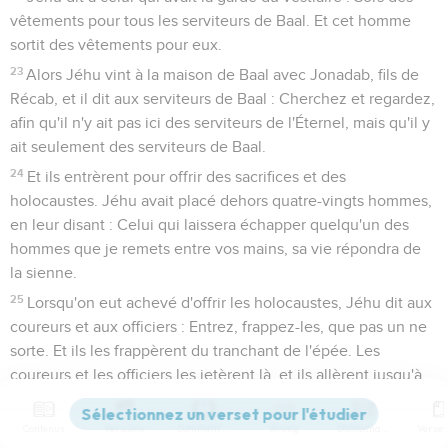
vêtements pour tous les serviteurs de Baal. Et cet homme
sortit des vêtements pour eux.
23
Alors Jéhu vint à la maison de Baal avec Jonadab, fils de
Récab, et il dit aux serviteurs de Baal : Cherchez et regardez,
afin qu'il n'y ait pas ici des serviteurs de l'Éternel, mais qu'il y
ait seulement des serviteurs de Baal.
24
Et ils entrèrent pour offrir des sacrifices et des
holocaustes. Jéhu avait placé dehors quatre-vingts hommes,
en leur disant : Celui qui laissera échapper quelqu'un des
hommes que je remets entre vos mains, sa vie répondra de
la sienne.
25
Lorsqu'on eut achevé d'offrir les holocaustes, Jéhu dit aux
coureurs et aux officiers : Entrez, frappez-les, que pas un ne
sorte. Et ils les frappèrent du tranchant de l'épée. Les
coureurs et les officiers les jetèrent là, et ils allèrent jusqu'à
la ville de la maison de Baal.
26
Ils tirèrent dehors les statues de la maison de Baal, et les
Contenus
Versions
Commentaires
Strong
Dictionnaire