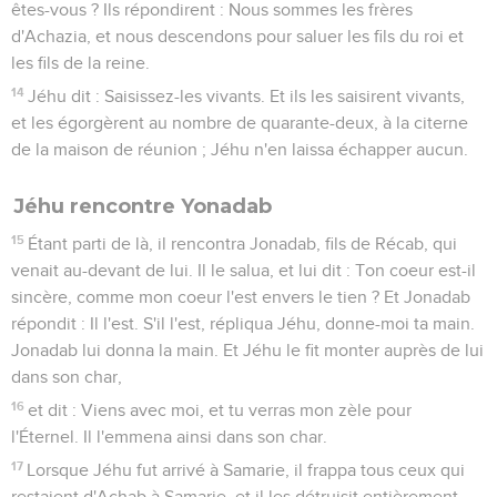
êtes-vous ? Ils répondirent : Nous sommes les frères
d'Achazia, et nous descendons pour saluer les fils du roi et
les fils de la reine.
14
Jéhu dit : Saisissez-les vivants. Et ils les saisirent vivants,
et les égorgèrent au nombre de quarante-deux, à la citerne
de la maison de réunion ; Jéhu n'en laissa échapper aucun.
Jéhu rencontre Yonadab
15
Étant parti de là, il rencontra Jonadab, fils de Récab, qui
venait au-devant de lui. Il le salua, et lui dit : Ton coeur est-il
sincère, comme mon coeur l'est envers le tien ? Et Jonadab
répondit : Il l'est. S'il l'est, répliqua Jéhu, donne-moi ta main.
Jonadab lui donna la main. Et Jéhu le fit monter auprès de lui
dans son char,
16
et dit : Viens avec moi, et tu verras mon zèle pour
l'Éternel. Il l'emmena ainsi dans son char.
17
Lorsque Jéhu fut arrivé à Samarie, il frappa tous ceux qui
restaient d'Achab à Samarie, et il les détruisit entièrement,