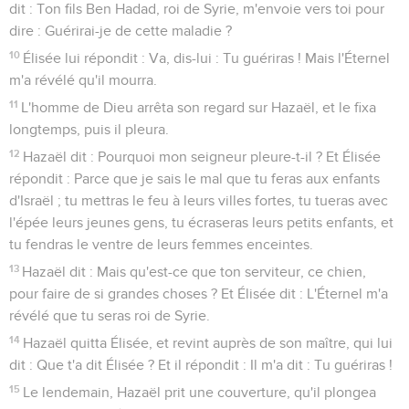
dit : Ton fils Ben Hadad, roi de Syrie, m'envoie vers toi pour
dire : Guérirai-je de cette maladie ?
10
Élisée lui répondit : Va, dis-lui : Tu guériras ! Mais l'Éternel
m'a révélé qu'il mourra.
11
L'homme de Dieu arrêta son regard sur Hazaël, et le fixa
longtemps, puis il pleura.
12
Hazaël dit : Pourquoi mon seigneur pleure-t-il ? Et Élisée
répondit : Parce que je sais le mal que tu feras aux enfants
d'Israël ; tu mettras le feu à leurs villes fortes, tu tueras avec
l'épée leurs jeunes gens, tu écraseras leurs petits enfants, et
tu fendras le ventre de leurs femmes enceintes.
13
Hazaël dit : Mais qu'est-ce que ton serviteur, ce chien,
pour faire de si grandes choses ? Et Élisée dit : L'Éternel m'a
révélé que tu seras roi de Syrie.
14
Hazaël quitta Élisée, et revint auprès de son maître, qui lui
dit : Que t'a dit Élisée ? Et il répondit : Il m'a dit : Tu guériras !
15
Le lendemain, Hazaël prit une couverture, qu'il plongea