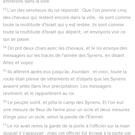
entrerons dans la ville.
13
L'un des serviteurs du roi répondit : Que l'on prenne cinq
des chevaux qui restent encore dans la ville, -ils sont comme
toute la multitude d'Israël qui y est restée, ils sont comme
toute la multitude d'Israël qui dépérit, -et envoyons voir ce
qui se passe.
14
On prit deux chars avec les chevaux, et le roi envoya des
messagers sur les traces de l'armée des Syriens, en disant :
Allez et voyez.
15
Ils allèrent après eux jusqu'au Jourdain ; et voici, toute la
route était pleine de vêtements et d'objets que les Syriens
avaient jetés dans leur précipitation. Les messagers
revinrent, et le rapportèrent au roi.
16
Le peuple sortit, et pilla le camp des Syriens. Et l'on eut
une mesure de fleur de farine pour un sicle et deux mesures
d'orge pour un sicle, selon la parole de l'Éternel.
17
Le roi avait remis la garde de la porte à l'officier sur la main
duquel il s'appuyait ; mais cet officier fut écrasé à la porte par