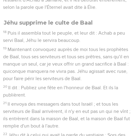
selon la parole que l'Éternel avait dite à Élie.
Jéhu supprime le culte de Baal
18
Puis il assembla tout le peuple, et leur dit : Achab a peu
servi Baal, Jéhu le servira beaucoup.
19
Maintenant convoquez auprès de moi tous les prophètes
de Baal, tous ses serviteurs et tous ses prêtres, sans qu'il en
manque un seul, car je veux offrir un grand sacrifice à Baal :
quiconque manquera ne vivra pas. Jéhu agissait avec ruse,
pour faire périr les serviteurs de Baal.
20
Il dit : Publiez une fête en l'honneur de Baal. Et ils la
publièrent.
21
Il envoya des messagers dans tout Israël ; et tous les
serviteurs de Baal arrivèrent, il n'y en eut pas un qui ne vînt ;
ils entrèrent dans la maison de Baal, et la maison de Baal fut
remplie d'un bout à l'autre.
22
Jéhu dit à celui qui avait la garde du vestiaire : Sors des