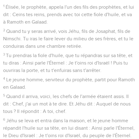
1
Élisée, le prophète, appela l'un des fils des prophètes, et lui
dit : Ceins tes reins, prends avec toi cette fiole d'huile, et va
à Ramoth en Galaad.
2
Quand tu y seras arrivé, vois Jéhu, fils de Josaphat, fils de
Nimschi. Tu iras le faire lever du milieu de ses frères, et tu le
conduiras dans une chambre retirée.
3
Tu prendras la fiole d'huile, que tu répandras sur sa tête, et
tu diras : Ainsi parle l'Éternel : Je t'oins roi d'Israël ! Puis tu
ouvriras la porte, et tu t'enfuiras sans t'arrêter.
4
Le jeune homme, serviteur du prophète, partit pour Ramoth
en Galaad.
5
Quand il arriva, voici, les chefs de l'armée étaient assis. Il
dit : Chef, j'ai un mot à te dire. Et Jéhu dit : Auquel de nous
tous ? Il répondit : A toi, chef.
6
Jéhu se leva et entra dans la maison, et le jeune homme
répandit l'huile sur sa tête, en lui disant : Ainsi parle l'Éternel,
le Dieu d'Israël : Je t'oins roi d'Israël, du peuple de l'Éternel.