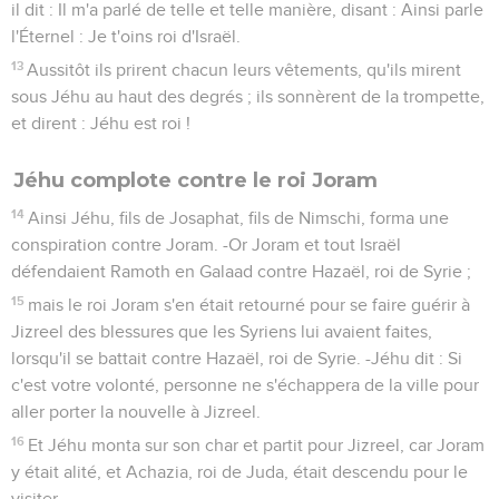
il dit : Il m'a parlé de telle et telle manière, disant : Ainsi parle
l'Éternel : Je t'oins roi d'Israël.
13
Aussitôt ils prirent chacun leurs vêtements, qu'ils mirent
sous Jéhu au haut des degrés ; ils sonnèrent de la trompette,
et dirent : Jéhu est roi !
Jéhu complote contre le roi Joram
14
Ainsi Jéhu, fils de Josaphat, fils de Nimschi, forma une
conspiration contre Joram. -Or Joram et tout Israël
défendaient Ramoth en Galaad contre Hazaël, roi de Syrie ;
15
mais le roi Joram s'en était retourné pour se faire guérir à
Jizreel des blessures que les Syriens lui avaient faites,
lorsqu'il se battait contre Hazaël, roi de Syrie. -Jéhu dit : Si
c'est votre volonté, personne ne s'échappera de la ville pour
aller porter la nouvelle à Jizreel.
16
Et Jéhu monta sur son char et partit pour Jizreel, car Joram
y était alité, et Achazia, roi de Juda, était descendu pour le
visiter.