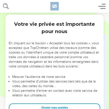
dit : Tout va-t-il bien ?
22
Il répondit : Tout va bien. Mon maître m'envoie te dire :
Segond 1910
Voici, il vient d'arriver chez moi deux jeunes gens de la
Votre vie privée est importante
montagne d'Éphraïm, d'entre les fils des prophètes ; donne
2 Rois
5
pour eux, je te prie, un talent d'argent et deux vêtements de
pour nous
rechange.
23
Naaman dit : Consens à prendre deux talents. Il le pressa,
En cliquant sur le bouton « Accepter tous les cookies », vous
acceptez que TopChrétien utilise des traceurs (comme des
et il serra deux talents d'argent dans deux sacs, donna deux
cookies ou l'identifiant unique de votre compte utilisateur) et
habits de rechange, et les fit porter devant Guéhazi par deux
traite vos données à caractère personnel (comme vos
de ses serviteurs.
données de navigation et les informations renseignées dans
votre compte utilisateur) dans les buts suivants :
24
Arrivé à la colline, Guéhazi les prit de leurs mains et les
déposa dans la maison, et il renvoya ces gens qui partirent.
Mesurer l'audience de notre service
25
Puis il alla se présenter à son maître. Élisée lui dit : D'où
Vous permettre d'utiliser des services tiers tels que de la
vidéo, des cartes du monde…
viens-tu, Guéhazi ? Il répondit : Ton serviteur n'est allé ni
Vous permettre d'entrer en contact avec notre service de
d'un côté ni d'un autre.
relation aux utilisateurs.
26
Mais Élisée lui dit : Mon esprit n'était pas absent, lorsque
cet homme a quitté son char pour venir à ta rencontre. Est-ce
Choisir mes cookies