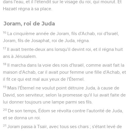
dans l'eau, et il l'étendit sur le visage du roi, qui mourut. Et
Hazaël régna à sa place.
Joram, roi de Juda
16
La cinquième année de Joram, fils d'Achab, roi d'Israël,
Joram, fils de Josaphat, roi de Juda, régna.
17
Il avait trente-deux ans lorsqu'il devint roi, et il régna huit
ans à Jérusalem.
18
Il marcha dans la voie des rois d'Israël, comme avait fait la
maison d'Achab, car il avait pour femme une fille d'Achab, et
il fit ce qui est mal aux yeux de l'Éternel.
19
Mais l'Éternel ne voulut point détruire Juda, à cause de
David, son serviteur, selon la promesse qu'il lui avait faite de
lui donner toujours une lampe parmi ses fils.
20
De son temps, Édom se révolta contre l'autorité de Juda,
et se donna un roi.
21
Joram passa à Tsaïr, avec tous ses chars ; s'étant levé de