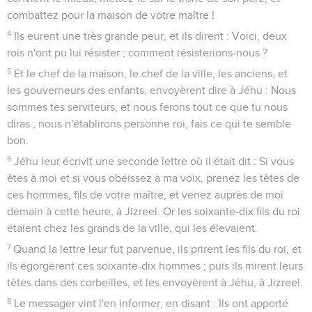
combattez pour la maison de votre maître !
4
Ils eurent une très grande peur, et ils dirent : Voici, deux
rois n'ont pu lui résister ; comment résisterions-nous ?
5
Et le chef de la maison, le chef de la ville, les anciens, et
les gouverneurs des enfants, envoyèrent dire à Jéhu : Nous
sommes tes serviteurs, et nous ferons tout ce que tu nous
diras ; nous n'établirons personne roi, fais ce qui te semble
bon.
6
Jéhu leur écrivit une seconde lettre où il était dit : Si vous
êtes à moi et si vous obéissez à ma voix, prenez les têtes de
ces hommes, fils de votre maître, et venez auprès de moi
demain à cette heure, à Jizreel. Or les soixante-dix fils du roi
étaient chez les grands de la ville, qui les élevaient.
7
Quand la lettre leur fut parvenue, ils prirent les fils du roi, et
ils égorgèrent ces soixante-dix hommes ; puis ils mirent leurs
têtes dans des corbeilles, et les envoyèrent à Jéhu, à Jizreel.
8
Le messager vint l'en informer, en disant : Ils ont apporté