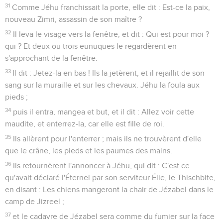
31
Comme Jéhu franchissait la porte, elle dit : Est-ce la paix,
nouveau Zimri, assassin de son maître ?
32
Il leva le visage vers la fenêtre, et dit : Qui est pour moi ?
qui ? Et deux ou trois eunuques le regardèrent en
s'approchant de la fenêtre.
33
Il dit : Jetez-la en bas ! Ils la jetèrent, et il rejaillit de son
sang sur la muraille et sur les chevaux. Jéhu la foula aux
pieds ;
34
puis il entra, mangea et but, et il dit : Allez voir cette
maudite, et enterrez-la, car elle est fille de roi.
35
Ils allèrent pour l'enterrer ; mais ils ne trouvèrent d'elle
que le crâne, les pieds et les paumes des mains.
36
Ils retournèrent l'annoncer à Jéhu, qui dit : C'est ce
qu'avait déclaré l'Éternel par son serviteur Élie, le Thischbite,
en disant : Les chiens mangeront la chair de Jézabel dans le
camp de Jizreel ;
37
et le cadavre de Jézabel sera comme du fumier sur la face