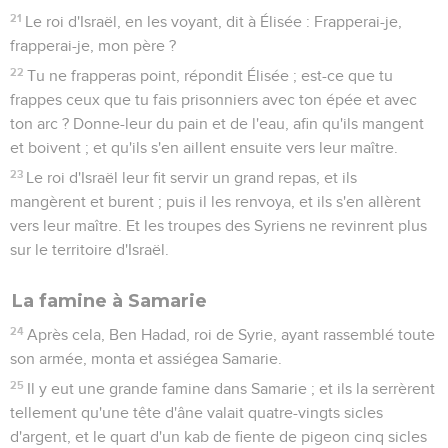
21
Le roi d'Israël, en les voyant, dit à Élisée : Frapperai-je,
frapperai-je, mon père ?
22
Tu ne frapperas point, répondit Élisée ; est-ce que tu
frappes ceux que tu fais prisonniers avec ton épée et avec
ton arc ? Donne-leur du pain et de l'eau, afin qu'ils mangent
et boivent ; et qu'ils s'en aillent ensuite vers leur maître.
23
Le roi d'Israël leur fit servir un grand repas, et ils
mangèrent et burent ; puis il les renvoya, et ils s'en allèrent
vers leur maître. Et les troupes des Syriens ne revinrent plus
sur le territoire d'Israël.
La famine à Samarie
24
Après cela, Ben Hadad, roi de Syrie, ayant rassemblé toute
son armée, monta et assiégea Samarie.
25
Il y eut une grande famine dans Samarie ; et ils la serrèrent
tellement qu'une tête d'âne valait quatre-vingts sicles
d'argent, et le quart d'un kab de fiente de pigeon cinq sicles