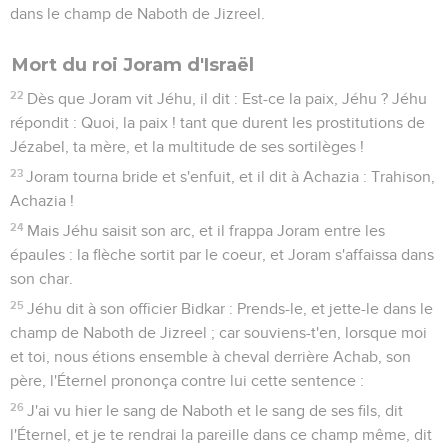
dans le champ de Naboth de Jizreel.
Mort du roi Joram d'Israël
22
Dès que Joram vit Jéhu, il dit : Est-ce la paix, Jéhu ? Jéhu
répondit : Quoi, la paix ! tant que durent les prostitutions de
Jézabel, ta mère, et la multitude de ses sortilèges !
23
Joram tourna bride et s'enfuit, et il dit à Achazia : Trahison,
Achazia !
24
Mais Jéhu saisit son arc, et il frappa Joram entre les
épaules : la flèche sortit par le coeur, et Joram s'affaissa dans
son char.
25
Jéhu dit à son officier Bidkar : Prends-le, et jette-le dans le
champ de Naboth de Jizreel ; car souviens-t'en, lorsque moi
et toi, nous étions ensemble à cheval derrière Achab, son
père, l'Éternel prononça contre lui cette sentence :
26
J'ai vu hier le sang de Naboth et le sang de ses fils, dit
l'Éternel, et je te rendrai la pareille dans ce champ même, dit