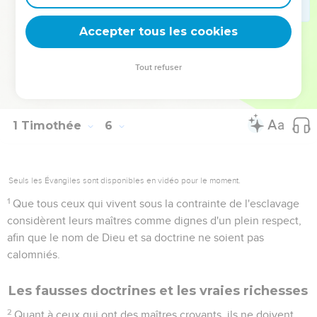
24
Les péchés de certains hommes sont évidents avant
même qu'on les juge, mais chez d'autres ils ne se
Accepter tous les cookies
découvrent que par la suite.
25
De même, les belles œuvres sont évidentes et celles qui
Tout refuser
ne le sont pas ne peuvent rester cachées. Ep 6.5-8 ; Tt 2.9-
10 ; 1P 2.18-20
1 Timothée
6
Seuls les Évangiles sont disponibles en vidéo pour le moment.
1
Que tous ceux qui vivent sous la contrainte de l'esclavage
considèrent leurs maîtres comme dignes d'un plein respect,
afin que le nom de Dieu et sa doctrine ne soient pas
calomniés.
Les fausses doctrines et les vraies richesses
2
Quant à ceux qui ont des maîtres croyants, ils ne doivent