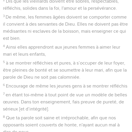
Dis que les vieillards doivent être sobres, respectables,
réfléchis, solides dans la foi, l'amour et la persévérance.
3
De même, les femmes âgées doivent se comporter comme
il convient à des servantes de Dieu. Elles ne doivent pas être
médisantes ni esclaves de la boisson, mais enseigner ce qui
est bien.
4
Ainsi elles apprendront aux jeunes femmes à aimer leur
mari et leurs enfants,
5
à se montrer réfléchies et pures, à s’occuper de leur foyer,
être pleines de bonté et se soumettre à leur mari, afin que la
parole de Dieu ne soit pas calomniée.
6
Encourage de même les jeunes gens à se montrer réfléchis
7
en étant toi-même à tout point de vue un modèle de belles
œuvres. Dans ton enseignement, fais preuve de pureté, de
sérieux [et d’intégrité].
8
Que ta parole soit saine et irréprochable, afin que nos
opposants soient couverts de honte, n'ayant aucun mal à
dire de nous.