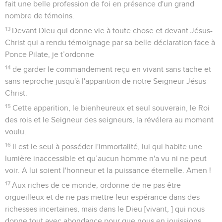
fait une belle profession de foi en présence d'un grand
nombre de témoins.
13
Devant Dieu qui donne vie à toute chose et devant Jésus-
Christ qui a rendu témoignage par sa belle déclaration face à
Ponce Pilate, je t’ordonne
14
de garder le commandement reçu en vivant sans tache et
sans reproche jusqu'à l'apparition de notre Seigneur Jésus-
Christ.
15
Cette apparition, le bienheureux et seul souverain, le Roi
des rois et le Seigneur des seigneurs, la révélera au moment
voulu.
16
Il est le seul à posséder l'immortalité, lui qui habite une
lumière inaccessible et qu’aucun homme n'a vu ni ne peut
voir. A lui soient l'honneur et la puissance éternelle. Amen !
17
Aux riches de ce monde, ordonne de ne pas être
orgueilleux et de ne pas mettre leur espérance dans des
richesses incertaines, mais dans le Dieu [vivant, ] qui nous
donne tout avec abondance pour que nous en jouissions.