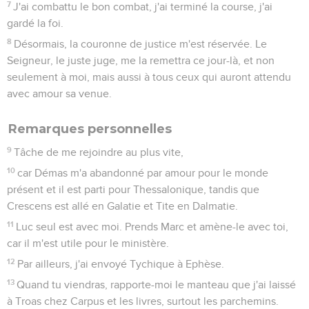
7
J'ai combattu le bon combat, j'ai terminé la course, j'ai
gardé la foi.
8
Désormais, la couronne de justice m'est réservée. Le
Seigneur, le juste juge, me la remettra ce jour-là, et non
seulement à moi, mais aussi à tous ceux qui auront attendu
avec amour sa venue.
Remarques personnelles
9
Tâche de me rejoindre au plus vite,
10
car Démas m'a abandonné par amour pour le monde
présent et il est parti pour Thessalonique, tandis que
Crescens est allé en Galatie et Tite en Dalmatie.
11
Luc seul est avec moi. Prends Marc et amène-le avec toi,
car il m'est utile pour le ministère.
12
Par ailleurs, j'ai envoyé Tychique à Ephèse.
13
Quand tu viendras, rapporte-moi le manteau que j'ai laissé
à Troas chez Carpus et les livres, surtout les parchemins.