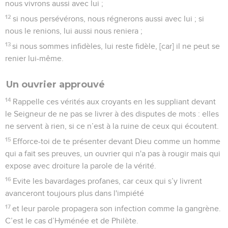
nous vivrons aussi avec lui ;
12
si nous persévérons, nous régnerons aussi avec lui ; si
nous le renions, lui aussi nous reniera ;
13
si nous sommes infidèles, lui reste fidèle, [car] il ne peut se
renier lui-même.
Un ouvrier approuvé
14
Rappelle ces vérités aux croyants en les suppliant devant
le Seigneur de ne pas se livrer à des disputes de mots : elles
ne servent à rien, si ce n’est à la ruine de ceux qui écoutent.
15
Efforce-toi de te présenter devant Dieu comme un homme
qui a fait ses preuves, un ouvrier qui n'a pas à rougir mais qui
expose avec droiture la parole de la vérité.
16
Evite les bavardages profanes, car ceux qui s’y livrent
avanceront toujours plus dans l'impiété
17
et leur parole propagera son infection comme la gangrène.
C’est le cas d’Hyménée et de Philète.