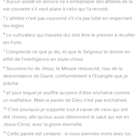
4
Aucun soldat en service ne s’embarrasse des affaires de la
vie courante s’il veut plaire à celui qui l'a recruté.
5
L'athlète n'est pas couronné s'il n'a pas lutté en respectant
les règles.
6
Le cultivateur qui travaille dur doit être le premier à récolter
les fruits.
7
Comprends ce que je dis, et que le Seigneur te donne en
effet de l'intelligence en toute chose.
8
Souviens-toi de Jésus, le Messie ressuscité, issu de la
descendance de David, conformément à l'Evangile que je
prêche
9
et pour lequel je souffre au point d’être enchaîné comme
un malfaiteur. Mais la parole de Dieu n'est pas enchaînée.
10
C'est pourquoi je supporte tout à cause de ceux qui ont
été choisis, afin qu'eux aussi obtiennent le salut qui est en
Jésus-Christ, avec la gloire éternelle.
11
Cette parole est certaine : si nous sommes morts avec lui,