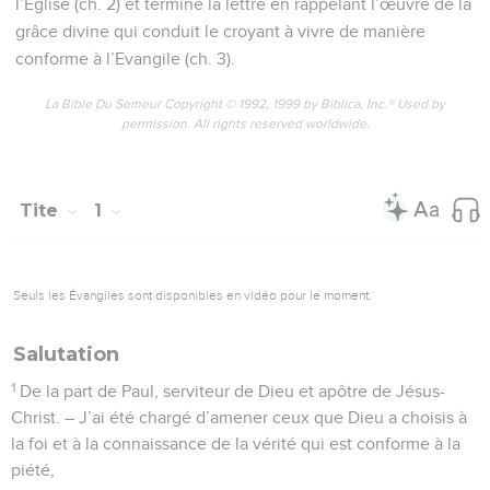
l’Eglise (ch. 2) et termine la lettre en rappelant l’œuvre de la
grâce divine qui conduit le croyant à vivre de manière
conforme à l’Evangile (ch. 3).
La Bible Du Semeur Copyright © 1992, 1999 by Biblica, Inc.® Used by
permission. All rights reserved worldwide.
Tite
1
Seuls les Évangiles sont disponibles en vidéo pour le moment.
Salutation
1
De la part de Paul, serviteur de Dieu et apôtre de Jésus-
Christ. – J’ai été chargé d’amener ceux que Dieu a choisis à
la foi et à la connaissance de la vérité qui est conforme à la
piété,