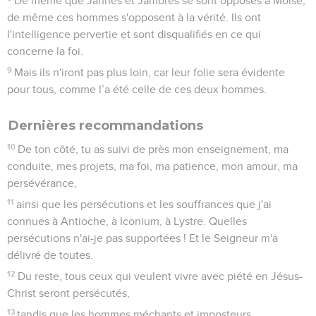
De même que Jannès et Jambrès se sont opposés à Moïse,
de même ces hommes s'opposent à la vérité. Ils ont
l'intelligence pervertie et sont disqualifiés en ce qui
concerne la foi.
9
Mais ils n'iront pas plus loin, car leur folie sera évidente
pour tous, comme l’a été celle de ces deux hommes.
Dernières recommandations
10
De ton côté, tu as suivi de près mon enseignement, ma
conduite, mes projets, ma foi, ma patience, mon amour, ma
persévérance,
11
ainsi que les persécutions et les souffrances que j'ai
connues à Antioche, à Iconium, à Lystre. Quelles
persécutions n'ai-je pas supportées ! Et le Seigneur m'a
délivré de toutes.
12
Du reste, tous ceux qui veulent vivre avec piété en Jésus-
Christ seront persécutés,
13
tandis que les hommes méchants et imposteurs