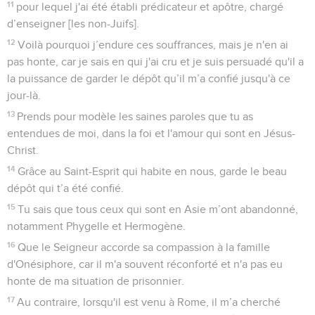
11
pour lequel j'ai été établi prédicateur et apôtre, chargé
d’enseigner [les non-Juifs].
12
Voilà pourquoi j’endure ces souffrances, mais je n'en ai
pas honte, car je sais en qui j'ai cru et je suis persuadé qu'il a
la puissance de garder le dépôt qu’il m’a confié jusqu'à ce
jour-là.
13
Prends pour modèle les saines paroles que tu as
entendues de moi, dans la foi et l'amour qui sont en Jésus-
Christ.
14
Grâce au Saint-Esprit qui habite en nous, garde le beau
dépôt qui t’a été confié.
15
Tu sais que tous ceux qui sont en Asie m’ont abandonné,
notamment Phygelle et Hermogène.
16
Que le Seigneur accorde sa compassion à la famille
d'Onésiphore, car il m'a souvent réconforté et n'a pas eu
honte de ma situation de prisonnier.
17
Au contraire, lorsqu'il est venu à Rome, il m’a cherché