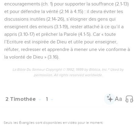
encouragements (ch. 1) pour supporter la souffrance (2.1-13)
et pour défendre la vérité (2.14 à 4.15) : il devra éviter les
discussions inutiles (2.14-26), s’éloigner des gens qui
enseignent des erreurs (3.1-19), rester attaché à ce qu’il a
appris (3.10-17) et prêcher la Parole (4.1-5). Car « toute
l’Ecriture est inspirée de Dieu et utile pour enseigner,
réfuter, redresser et apprendre à mener une vie conforme à
la volonté de Dieu » (3.16).
La Bible Du Semeur Copyright © 1992, 1999 by Biblica, Inc.® Used by
permission. All rights reserved worldwide.
2 Timothée
1
Seuls les Évangiles sont disponibles en vidéo pour le moment.