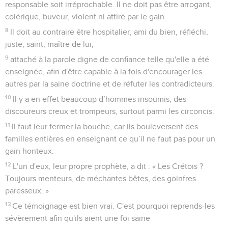
responsable soit irréprochable. Il ne doit pas être arrogant,
colérique, buveur, violent ni attiré par le gain.
8
Il doit au contraire être hospitalier, ami du bien, réfléchi,
juste, saint, maître de lui,
9
attaché à la parole digne de confiance telle qu'elle a été
enseignée, afin d'être capable à la fois d'encourager les
autres par la saine doctrine et de réfuter les contradicteurs.
10
Il y a en effet beaucoup d’hommes insoumis, des
discoureurs creux et trompeurs, surtout parmi les circoncis.
11
Il faut leur fermer la bouche, car ils bouleversent des
familles entières en enseignant ce qu’il ne faut pas pour un
gain honteux.
12
L'un d'eux, leur propre prophète, a dit : « Les Crétois ?
Toujours menteurs, de méchantes bêtes, des goinfres
paresseux. »
13
Ce témoignage est bien vrai. C'est pourquoi reprends-les
sévèrement afin qu'ils aient une foi saine