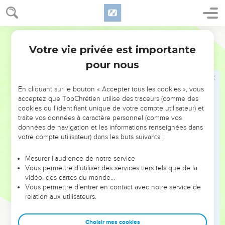
17
Que les anciens qui dirigent bien soient jugés dignes
d'une double marque d’honneur, surtout ceux qui travaillent
à la prédication et à l'enseignement.
Segond 21
18
En effet, l'Ecriture dit : Tu ne mettras pas de muselière au
Votre vie privée est importante
1 Timothée
5
bœuf quand il foule le grain et : « *L'ouvrier mérite son
pour nous
salaire. »
19
N’accepte pas d'accusation contre un ancien, si ce n’est
En cliquant sur le bouton « Accepter tous les cookies », vous
sur la déposition de deux ou trois témoins.
acceptez que TopChrétien utilise des traceurs (comme des
20
cookies ou l'identifiant unique de votre compte utilisateur) et
Ceux qui pèchent, reprends-les devant tous, afin que les
traite vos données à caractère personnel (comme vos
autres aussi éprouvent de la crainte.
données de navigation et les informations renseignées dans
21
Je t’en supplie devant Dieu, devant [le Seigneur] Jésus-
votre compte utilisateur) dans les buts suivants :
Christ et devant les anges élus : suis ces instructions sans
Mesurer l'audience de notre service
préjugé et ne fais rien par favoritisme.
Vous permettre d'utiliser des services tiers tels que de la
22
Ne pose les mains sur personne avec précipitation et ne
vidéo, des cartes du monde…
Vous permettre d'entrer en contact avec notre service de
t’associe pas aux péchés d'autrui. Toi-même, garde-toi pur.
relation aux utilisateurs.
23
Cesse de ne boire que de l'eau, prends un peu de vin à
cause de ton estomac et de tes fréquents malaises.
Choisir mes cookies