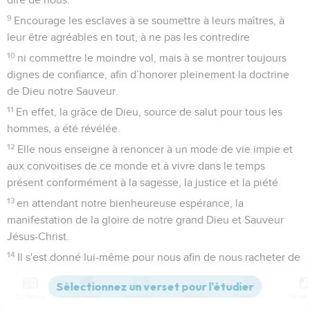
9
Encourage les esclaves à se soumettre à leurs maîtres, à
leur être agréables en tout, à ne pas les contredire
10
ni commettre le moindre vol, mais à se montrer toujours
dignes de confiance, afin d’honorer pleinement la doctrine
de Dieu notre Sauveur.
11
En effet, la grâce de Dieu, source de salut pour tous les
hommes, a été révélée.
12
Elle nous enseigne à renoncer à un mode de vie impie et
aux convoitises de ce monde et à vivre dans le temps
présent conformément à la sagesse, la justice et la piété
13
en attendant notre bienheureuse espérance, la
manifestation de la gloire de notre grand Dieu et Sauveur
Jésus-Christ.
14
Il s'est donné lui-même pour nous afin de nous racheter de
toute faute et de se faire un peuple qui lui appartienne,
purifié et zélé pour de belles œuvres.
Contenus
Versions
Commentaires
Strong
Dictionnaire
15