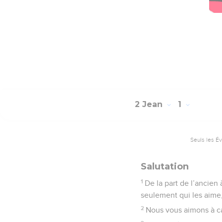
2 Jean
1
Seuls les É
Salutation
1
De la part de l’ancien 
seulement qui les aime,
2
Nous vous aimons à ca