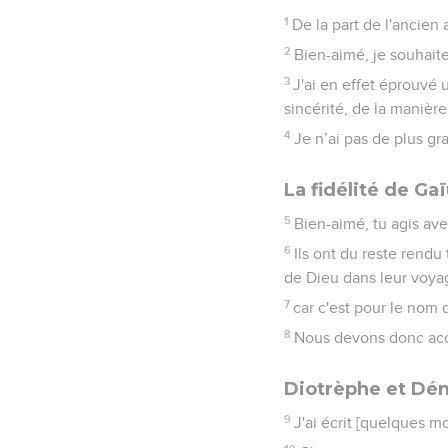
1
De la part de l'ancien
2
Bien-aimé, je souhait
3
J'ai en effet éprouvé 
sincérité, de la manière
4
Je n’ai pas de plus g
La fidélité de Ga
5
Bien-aimé, tu agis ave
6
Ils ont du reste rendu
de Dieu dans leur voya
7
car c'est pour le nom d
8
Nous devons donc accue
Diotrèphe et Dé
9
J'ai écrit [quelques m