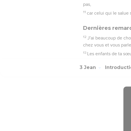
pas,
11
car celui qui le salu
Dernières remar
12
J'ai beaucoup de chose
chez vous et vous parler
13
Les enfants de ta sœur
3 Jean
Introduct