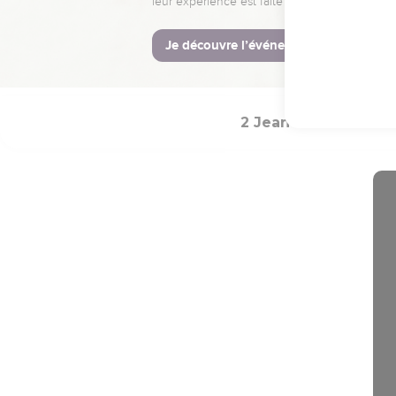
mais nous savons auss
Dieu ; et nous sommes un
Dieu et la vie éternelle.
21
Petits enfants, garde
2 Jean
Introduct