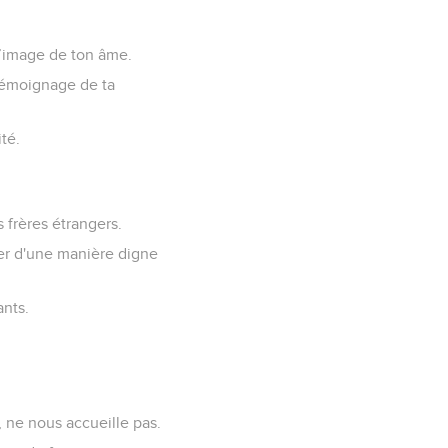
l’image de ton âme.
 témoignage de ta
té.
 frères étrangers.
der d'une manière digne
ants.
, ne nous accueille pas.