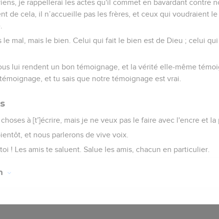
 viens, je rappellerai les actes qu'il commet en bavardant contre 
t de cela, il n’accueille pas les frères, et ceux qui voudraient le
.
le mal, mais le bien. Celui qui fait le bien est de Dieu ; celui qui
ous lui rendent un bon témoignage, et la vérité elle-même témoi
 témoignage, et tu sais que notre témoignage est vrai.
es
hoses à [t']écrire, mais je ne veux pas le faire avec l'encre et la
bientôt, et nous parlerons de vive voix.
toi ! Les amis te saluent. Salue les amis, chacun en particulier.
on