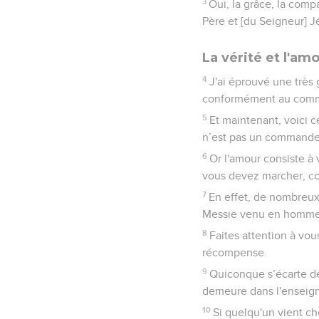
3
Oui, la grâce, la comp
Père et [du Seigneur] Jé
La vérité et l'am
4
J'ai éprouvé une très 
conformément au comm
5
Et maintenant, voici 
n’est pas un commande
6
Or l'amour consiste 
vous devez marcher, co
7
En effet, de nombreux
Messie venu en homme. V
8
Faites attention à vou
récompense.
9
Quiconque s’écarte de
demeure dans l'enseigne
10
Si quelqu'un vient c