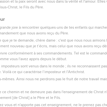
assion et la paix seront avec nous dans la vérité et l'amour. Elles
sus-Christ, le Fils du Père.
our
grande joie à rencontrer quelques-uns de tes enfants qui marchen
andement que nous avons reçu du Père.
ce que je te demande, chère dame : c'est que nous nous aimions l
ment nouveau que je t’écris, mais celui que nous avons reçu 
à vivre conformément à ses commandements. Tel est le comman
mme vous l'avez appris depuis le début.
 imposteurs sont venus dans le monde ; ils ne reconnaissent pas
oilà ce qui caractérise l’imposteur et l'Antichrist.
s-mêmes. Ainsi nous ne perdrons pas le fruit de notre travail ma
 ce chemin et ne demeure pas dans l'enseignement de Christ n'a
ment [de Christ] a le Père et le Fils.
hez vous et n'apporte pas cet enseignement, ne le prenez pas ch