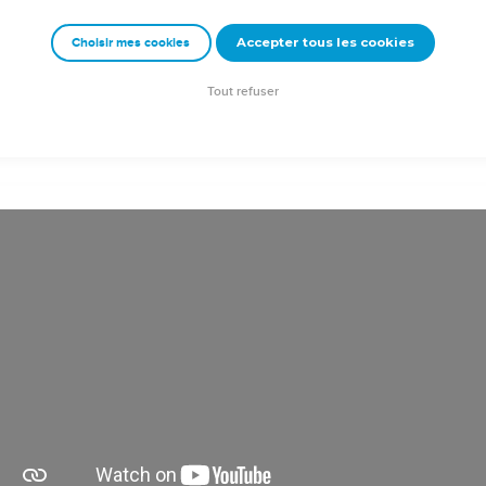
i que le Fils de Dieu est venu et nous a donné l'intelligence pou
is au vrai Dieu si nous sommes unis à son Fils Jésus-Christ. C'est
Accepter tous les cookies
Choisir mes cookies
z-vous des idoles !
Tout refuser
ion