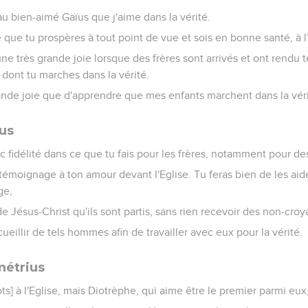
 au bien-aimé Gaïus que j'aime dans la vérité.
e que tu prospères à tout point de vue et sois en bonne santé, à 
une très grande joie lorsque des frères sont arrivés et ont rendu
 dont tu marches dans la vérité.
rande joie que d'apprendre que mes enfants marchent dans la véri
ïus
c fidélité dans ce que tu fais pour les frères, notamment pour des
 témoignage à ton amour devant l'Eglise. Tu feras bien de les ai
ge,
e Jésus-Christ qu'ils sont partis, sans rien recevoir des non-croy
illir de tels hommes afin de travailler avec eux pour la vérité.
métrius
ots] à l'Eglise, mais Diotrèphe, qui aime être le premier parmi eux