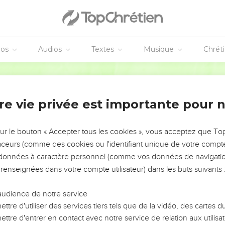
a vie, celui qui n'a pas le Fils de Dieu n'a pas la vie.
, à vous qui croyez au nom du Fils de Dieu, afin que vous sachiez
éos
Audios
Textes
Musique
Chrét
continuiez à croire au nom du Fils de Dieu].
Segond 21
 lui cette assurance : si nous demandons quelque chose conform
re vie privée est importante pour 
'il nous écoute, quelle que soit notre demande, nous savons qu
é.
 frère commettre un péché qui ne mène pas à la mort, qu'il prie, 
sur le bouton « Accepter tous les cookies », vous acceptez que T
 de ceux qui commettent un péché ne conduisant pas à la mort. Il 
traceurs (comme des cookies ou l'identifiant unique de votre compte 
 pour ce péché-là que je dis de prier.
s données à caractère personnel (comme vos données de navigatio
 renseignées dans votre compte utilisateur) dans les buts suivants 
n péché, mais tous les péchés ne conduisent pas jusqu’à la mort.
uelqu’un est né de Dieu, il ne pèche pas. Au contraire, celui qui
audience de notre service
auvais ne le touche pas.
ttre d'utiliser des services tiers tels que de la vidéo, des cartes
 sommes de Dieu et que le monde entier est sous la puissance 
ttre d'entrer en contact avec notre service de relation aux utilisat