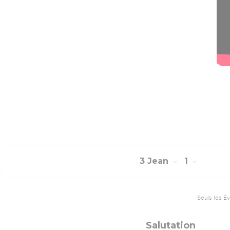
3 Jean
1
Seuls les É
Salutation