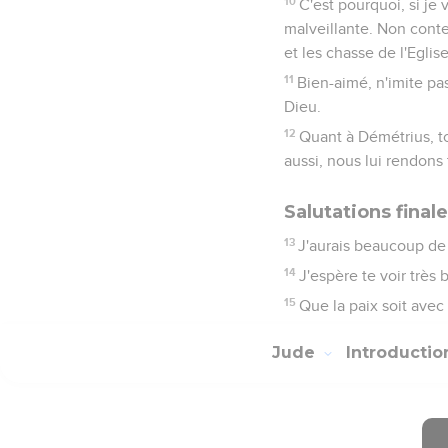
10
C'est pourquoi, si je
malveillante. Non conten
et les chasse de l'Eglise
11
Bien-aimé, n'imite pas 
Dieu.
12
Quant à Démétrius, t
aussi, nous lui rendons
Salutations final
13
J'aurais beaucoup de c
14
J'espère te voir très 
15
Que la paix soit avec 
Jude
Introducti