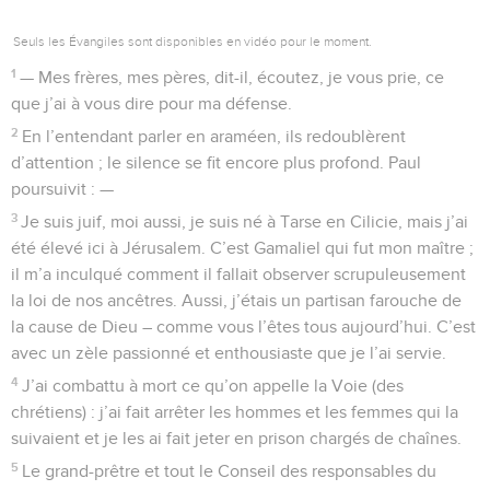
Seuls les Évangiles sont disponibles en vidéo pour le moment.
1
— Mes frères, mes pères, dit-il, écoutez, je vous prie, ce
que j’ai à vous dire pour ma défense.
2
En l’entendant parler en araméen, ils redoublèrent
d’attention ; le silence se fit encore plus profond. Paul
poursuivit : —
3
Je suis juif, moi aussi, je suis né à Tarse en Cilicie, mais j’ai
été élevé ici à Jérusalem. C’est Gamaliel qui fut mon maître ;
il m’a inculqué comment il fallait observer scrupuleusement
la loi de nos ancêtres. Aussi, j’étais un partisan farouche de
la cause de Dieu – comme vous l’êtes tous aujourd’hui. C’est
avec un zèle passionné et enthousiaste que je l’ai servie.
4
J’ai combattu à mort ce qu’on appelle la Voie (des
chrétiens) : j’ai fait arrêter les hommes et les femmes qui la
suivaient et je les ai fait jeter en prison chargés de chaînes.
5
Le grand-prêtre et tout le Conseil des responsables du