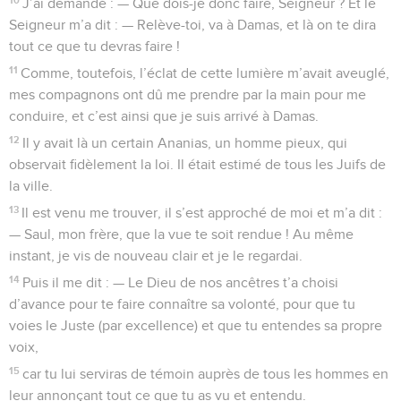
J’ai demandé : — Que dois-je donc faire, Seigneur ? Et le
Seigneur m’a dit : — Relève-toi, va à Damas, et là on te dira
tout ce que tu devras faire !
11
Comme, toutefois, l’éclat de cette lumière m’avait aveuglé,
mes compagnons ont dû me prendre par la main pour me
conduire, et c’est ainsi que je suis arrivé à Damas.
12
Il y avait là un certain Ananias, un homme pieux, qui
observait fidèlement la loi. Il était estimé de tous les Juifs de
la ville.
13
Il est venu me trouver, il s’est approché de moi et m’a dit :
— Saul, mon frère, que la vue te soit rendue ! Au même
instant, je vis de nouveau clair et je le regardai.
14
Puis il me dit : — Le Dieu de nos ancêtres t’a choisi
d’avance pour te faire connaître sa volonté, pour que tu
voies le Juste (par excellence) et que tu entendes sa propre
voix,
15
car tu lui serviras de témoin auprès de tous les hommes en
leur annonçant tout ce que tu as vu et entendu.