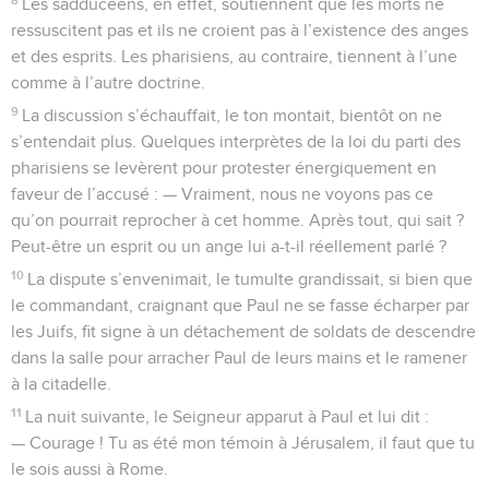
Les sadducéens, en effet, soutiennent que les morts ne
ressuscitent pas et ils ne croient pas à l’existence des anges
et des esprits. Les pharisiens, au contraire, tiennent à l’une
comme à l’autre doctrine.
9
La discussion s’échauffait, le ton montait, bientôt on ne
s’entendait plus. Quelques interprètes de la loi du parti des
pharisiens se levèrent pour protester énergiquement en
faveur de l’accusé : — Vraiment, nous ne voyons pas ce
qu’on pourrait reprocher à cet homme. Après tout, qui sait ?
Peut-être un esprit ou un ange lui a-t-il réellement parlé ?
10
La dispute s’envenimait, le tumulte grandissait, si bien que
le commandant, craignant que Paul ne se fasse écharper par
les Juifs, fit signe à un détachement de soldats de descendre
dans la salle pour arracher Paul de leurs mains et le ramener
à la citadelle.
11
La nuit suivante, le Seigneur apparut à Paul et lui dit :
— Courage ! Tu as été mon témoin à Jérusalem, il faut que tu
le sois aussi à Rome.