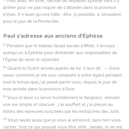
Paul avait, en effet, décidé de dépasser Éphèse sans s’y
arrêter pour ne pas risquer de s’attarder dans la province
d’Asie. Il n’avait qu’une hâte : être, si possible, à Jérusalem
pour le jour de la Pentecôte.
Paul s'adresse aux anciens d'Éphèse
17
Pendant que le bateau faisait escale à Milet, il envoya
quelqu’un à Éphèse pour demander aux responsables de
l’Église de venir le rejoindre.
18
Quand ils furent arrivés auprès de lui, il leur dit : — Vous
savez comment je me suis comporté à votre égard pendant
tout le temps que j’ai passé parmi vous, depuis le jour de
mon arrivée dans la province d’Asie.
19
Vous m’avez vu servir humblement le Seigneur, menant
une vie simple et obscure ; j’ai souffert et j’ai pleuré au
milieu des épreuves suscitées par les embûches des Juifs.
20
Vous savez aussi que je vous ai annoncé, sans rien vous
cacher, tout ce qui pouvait vous être utile. Jamais, je ne me