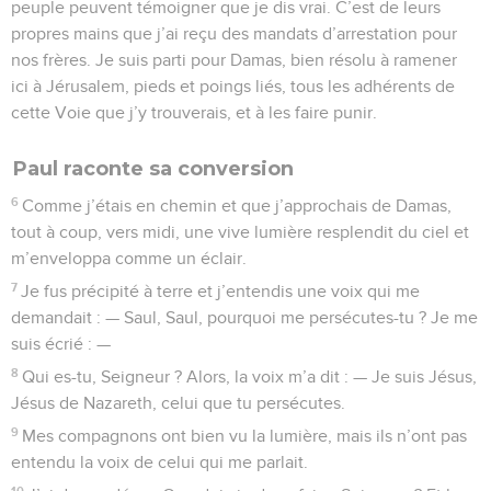
peuple peuvent témoigner que je dis vrai. C’est de leurs
propres mains que j’ai reçu des mandats d’arrestation pour
nos frères. Je suis parti pour Damas, bien résolu à ramener
ici à Jérusalem, pieds et poings liés, tous les adhérents de
cette Voie que j’y trouverais, et à les faire punir.
Paul raconte sa conversion
6
Comme j’étais en chemin et que j’approchais de Damas,
tout à coup, vers midi, une vive lumière resplendit du ciel et
m’enveloppa comme un éclair.
7
Je fus précipité à terre et j’entendis une voix qui me
demandait : — Saul, Saul, pourquoi me persécutes-tu ? Je me
suis écrié : —
8
Qui es-tu, Seigneur ? Alors, la voix m’a dit : — Je suis Jésus,
Jésus de Nazareth, celui que tu persécutes.
9
Mes compagnons ont bien vu la lumière, mais ils n’ont pas
entendu la voix de celui qui me parlait.
10