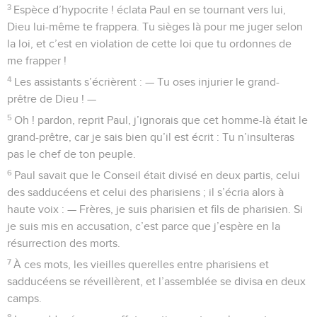
3
Espèce d’hypocrite ! éclata Paul en se tournant vers lui,
Dieu lui-même te frappera. Tu sièges là pour me juger selon
la loi, et c’est en violation de cette loi que tu ordonnes de
me frapper !
4
Les assistants s’écrièrent : — Tu oses injurier le grand-
prêtre de Dieu ! —
5
Oh ! pardon, reprit Paul, j’ignorais que cet homme-là était le
grand-prêtre, car je sais bien qu’il est écrit : Tu n’insulteras
pas le chef de ton peuple.
6
Paul savait que le Conseil était divisé en deux partis, celui
des sadducéens et celui des pharisiens ; il s’écria alors à
haute voix : — Frères, je suis pharisien et fils de pharisien. Si
je suis mis en accusation, c’est parce que j’espère en la
résurrection des morts.
7
À ces mots, les vieilles querelles entre pharisiens et
sadducéens se réveillèrent, et l’assemblée se divisa en deux
camps.
8