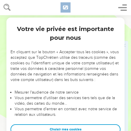
peuple : — Citoyens d’Éphèse, dit-il, quel homme au monde
ignore que notre cité d’Éphèse est la gardienne du temple
Parole Vivante
de la grande Artémis et de sa statue tombée du ciel ?
Votre vie privée est importante
36
C’est là un fait incontestable. Il faut donc vous calmer et
Actes
19
garder votre sang-froid. Ne faites rien d’irréfléchi ! N’agissez
pour nous
pas avec précipitation !
37
Vous avez amené ici ces hommes, mais ils n’ont dit aucun
En cliquant sur le bouton « Accepter tous les cookies », vous
acceptez que TopChrétien utilise des traceurs (comme des
mal de notre déesse.
cookies ou l'identifiant unique de votre compte utilisateur) et
38
Si donc Démétrius et les artisans de sa corporation ont des
traite vos données à caractère personnel (comme vos
données de navigation et les informations renseignées dans
griefs contre quelqu’un, ils n’ont qu’à porter plainte en
votre compte utilisateur) dans les buts suivants :
bonne et due forme ! Il y a des tribunaux et des magistrats
avec des jours d’audience pour cela !
Mesurer l'audience de notre service
39
Et si vous avez encore d’autres réclamations à formuler,
Vous permettre d'utiliser des services tiers tels que de la
vidéo, des cartes du monde…
ou d’autres affaires à régler, on peut les examiner dans une
Vous permettre d'entrer en contact avec notre service de
assemblée légalement convoquée.
relation aux utilisateurs.
40
Mais notre attroupement d’aujourd’hui risque de nous
faire accuser d’avoir voulu nous révolter, car en fait, nous ne
Choisir mes cookies