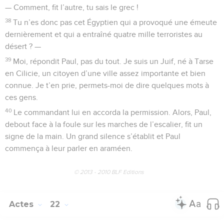
— Comment, fit l’autre, tu sais le grec !
38
Tu n’es donc pas cet Égyptien qui a provoqué une émeute
dernièrement et qui a entraîné quatre mille terroristes au
désert ? —
39
Moi, répondit Paul, pas du tout. Je suis un Juif, né à Tarse
en Cilicie, un citoyen d’une ville assez importante et bien
connue. Je t’en prie, permets-moi de dire quelques mots à
ces gens.
40
Le commandant lui en accorda la permission. Alors, Paul,
debout face à la foule sur les marches de l’escalier, fit un
signe de la main. Un grand silence s’établit et Paul
commença à leur parler en araméen.
© 2013 - 2010 BLF Editions
Actes
22