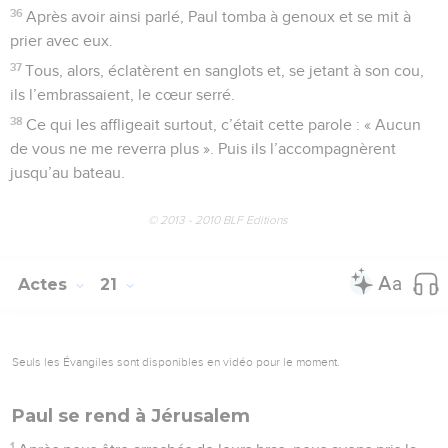
36
Après avoir ainsi parlé, Paul tomba à genoux et se mit à
prier avec eux.
37
Tous, alors, éclatèrent en sanglots et, se jetant à son cou,
ils l’embrassaient, le cœur serré.
38
Ce qui les affligeait surtout, c’était cette parole : « Aucun
de vous ne me reverra plus ». Puis ils l’accompagnèrent
jusqu’au bateau.
© 2013 - 2010 BLF Editions
Actes
21
Seuls les Évangiles sont disponibles en vidéo pour le moment.
Paul se rend à Jérusalem
1