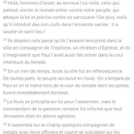
28
Holà, hommes d’Israël, au secours ! Le voilà, celui qui,
partout, excite le monde entier contre notre peuple, qui
attaque la loi et prêche contre ce sanctuaire ! De plus, voilà
qu’il introduit des non-Juifs dans l’enceinte sacrée : il a
souillé ce saint lieu !
29
Ils disaient cela parce qu’ils l’avaient rencontré dans la
ville en compagnie de Trophime, un chrétien d’Éphèse, et ils
s’imaginaient que Paul l’avait aussi fait entrer dans la cour
intérieure du temple.
30
En un rien de temps, toute la ville fut en effervescence.
De toutes parts, le peuple accourut en foule. On s’empara de
Paul et on le traîna hors de la cour du temple dont les portes
furent immédiatement fermées.
31
La foule se précipita sur lui pour l’assommer, mais le
commandant de la garnison romaine fut informé que tout
Jérusalem était en pleine agitation.
32
Il rassembla sur-le-champ quelques compagnies de
soldats avec leurs officiers et courut se précipiter sur les