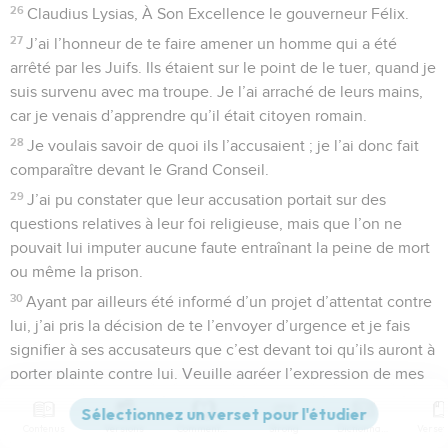
26
Claudius Lysias, À Son Excellence le gouverneur Félix.
27
J’ai l’honneur de te faire amener un homme qui a été
arrêté par les Juifs. Ils étaient sur le point de le tuer, quand je
suis survenu avec ma troupe. Je l’ai arraché de leurs mains,
car je venais d’apprendre qu’il était citoyen romain.
28
Je voulais savoir de quoi ils l’accusaient ; je l’ai donc fait
comparaître devant le Grand Conseil.
29
J’ai pu constater que leur accusation portait sur des
questions relatives à leur foi religieuse, mais que l’on ne
pouvait lui imputer aucune faute entraînant la peine de mort
ou même la prison.
30
Ayant par ailleurs été informé d’un projet d’attentat contre
lui, j’ai pris la décision de te l’envoyer d’urgence et je fais
signifier à ses accusateurs que c’est devant toi qu’ils auront à
porter plainte contre lui. Veuille agréer l’expression de mes
salutations respectueuses.
31
Conformément aux ordres reçus, les soldats prirent Paul et
Contenus
Versions
Commentaires
Strong
Dictionnaire