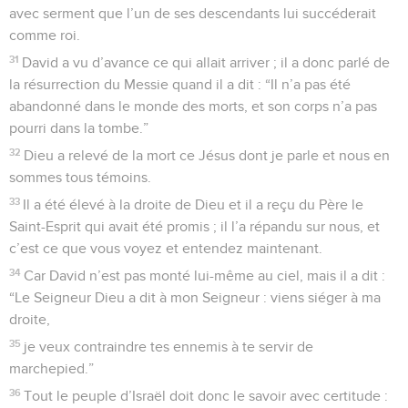
avec serment que l’un de ses descendants lui succéderait
comme roi.
31
David a vu d’avance ce qui allait arriver ; il a donc parlé de
la résurrection du Messie quand il a dit : “Il n’a pas été
abandonné dans le monde des morts, et son corps n’a pas
pourri dans la tombe.”
32
Dieu a relevé de la mort ce Jésus dont je parle et nous en
sommes tous témoins.
33
Il a été élevé à la droite de Dieu et il a reçu du Père le
Saint-Esprit qui avait été promis ; il l’a répandu sur nous, et
c’est ce que vous voyez et entendez maintenant.
34
Car David n’est pas monté lui-même au ciel, mais il a dit :
“Le Seigneur Dieu a dit à mon Seigneur : viens siéger à ma
droite,
35
je veux contraindre tes ennemis à te servir de
marchepied.”
36
Tout le peuple d’Israël doit donc le savoir avec certitude :