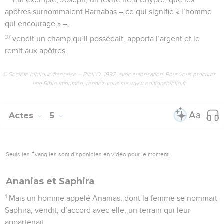
apôtres surnommaient Barnabas – ce qui signifie « l’homme
qui encourage » –,
37
vendit un champ qu’il possédait, apporta l’argent et le
remit aux apôtres.
© Société biblique française – Bibli’O, 1997, avec autorisation. Pour vous procurer
une Bible imprimée, rendez-vous sur www.editionsbiblio.fr
Actes
5
Seuls les Évangiles sont disponibles en vidéo pour le moment.
Ananias et Saphira
1
Mais un homme appelé Ananias, dont la femme se nommait
Saphira, vendit, d’accord avec elle, un terrain qui leur
appartenait.