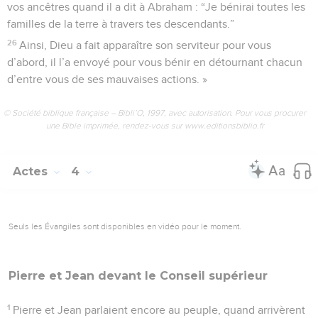
vos ancêtres quand il a dit à Abraham : “Je bénirai toutes les
familles de la terre à travers tes descendants.”
26
Ainsi, Dieu a fait apparaître son serviteur pour vous
d’abord, il l’a envoyé pour vous bénir en détournant chacun
d’entre vous de ses mauvaises actions. »
© Société biblique française – Bibli’O, 1997, avec autorisation. Pour vous procurer
une Bible imprimée, rendez-vous sur www.editionsbiblio.fr
Actes
4
Seuls les Évangiles sont disponibles en vidéo pour le moment.
Pierre et Jean devant le
Conseil
supérieur
1
Pierre et Jean parlaient encore au peuple, quand arrivèrent