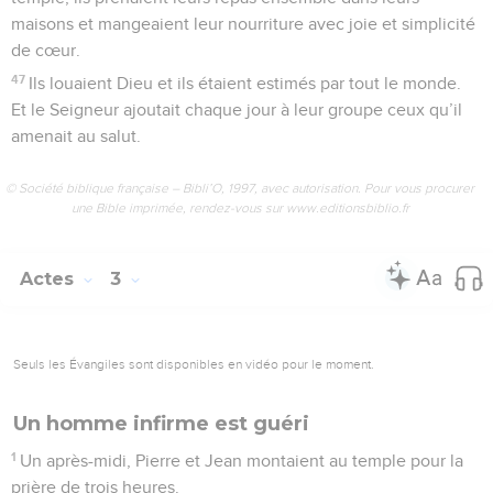
maisons et mangeaient leur nourriture avec joie et simplicité
de cœur.
47
Ils louaient Dieu et ils étaient estimés par tout le monde.
Et le Seigneur ajoutait chaque jour à leur groupe ceux qu’il
amenait au salut.
© Société biblique française – Bibli’O, 1997, avec autorisation. Pour vous procurer
une Bible imprimée, rendez-vous sur www.editionsbiblio.fr
Actes
3
Seuls les Évangiles sont disponibles en vidéo pour le moment.
Un homme infirme est guéri
1
Un après-midi, Pierre et Jean montaient au temple pour la
prière de trois heures.