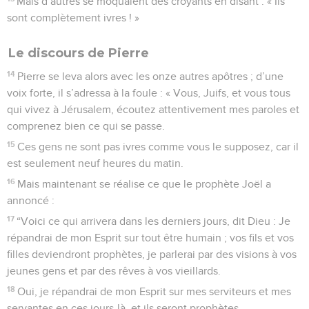
Mais d’autres se moquaient des croyants en disant : « Ils
sont complètement ivres ! »
Le discours de Pierre
14
Pierre se leva alors avec les onze autres apôtres ; d’une
voix forte, il s’adressa à la foule : « Vous, Juifs, et vous tous
qui vivez à Jérusalem, écoutez attentivement mes paroles et
comprenez bien ce qui se passe.
15
Ces gens ne sont pas ivres comme vous le supposez, car il
est seulement neuf heures du matin.
16
Mais maintenant se réalise ce que le prophète Joël a
annoncé :
17
“Voici ce qui arrivera dans les derniers jours, dit Dieu : Je
répandrai de mon Esprit sur tout être humain ; vos fils et vos
filles deviendront prophètes, je parlerai par des visions à vos
jeunes gens et par des rêves à vos vieillards.
18
Oui, je répandrai de mon Esprit sur mes serviteurs et mes
servantes en ces jours-là, et ils seront prophètes.