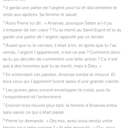
2
Il garda une partie de l’argent pour lui et alla remettre le
reste aux apôtres. Sa femme le savait.
3
Alors Pierre lui dit : « Ananias, pourquoi Satan a-t-il pu
s’emparer de ton cœur ? Tu as menti au Saint-Esprit et tu as
gardé une partie de l’argent rapporté par ce terrain.
4
Avant que tu le vendes, il était à toi, et après que tu l’as
vendu, l’argent t’appartenait, n’est-ce pas ? Comment donc
as-tu pu décider de commettre une telle action ? Ce n’est
pas à des hommes que tu as menti, mais à Dieu. »
5
En entendant ces paroles, Ananias tomba et mourut. Et
tous ceux qui l’apprirent furent saisis d’une grande crainte.
6
Les jeunes gens vinrent envelopper le corps, puis ils
l’emportèrent et l’enterrèrent.
7
Environ trois heures plus tard, la femme d’Ananias entra
sans savoir ce qui s’était passé.
8
Pierre lui demanda : « Dis-moi, avez-vous vendu votre
terrain pour telle somme ? » Et elle répondit : « Oui, pour