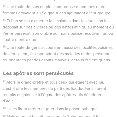
14
Une foule de plus en plus nombreuse d’hommes et de
femmes croyaient au Seigneur et s’ajoutaient à leur groupe.
15
Et l’on se mit à amener les malades dans les rues : on les
déposait sur des civières ou des nattes afin qu’au moment où
Pierre passerait, son ombre au moins puisse recouvrir l’un ou
l’autre d’entre eux.
16
Une foule de gens accouraient aussi des localités voisines
de Jérusalem ; ils apportaient des malades et des personnes
tourmentées par des esprits mauvais, et tous étaient guéris.
Les apôtres sont persécutés
17
Alors le grand-prêtre et tous ceux qui étaient avec lui,
c’est-à-dire les membres du parti des Sadducéens, furent
remplis de jalousie à l’égard des apôtres ; ils décidèrent
d’agir.
18
Ils les firent arrêter et jeter dans la prison publique.
19
Mais pendant la nuit, un ange du Seigneur ouvrit les