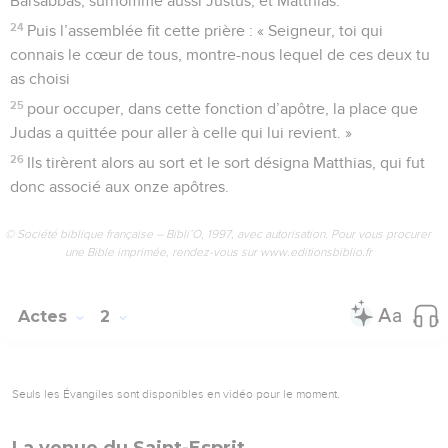
Barsabbas, surnommé aussi Justus, et Matthias.
24
Puis l’assemblée fit cette prière : « Seigneur, toi qui
connais le cœur de tous, montre-nous lequel de ces deux tu
as choisi
25
pour occuper, dans cette fonction d’apôtre, la place que
Judas a quittée pour aller à celle qui lui revient. »
26
Ils tirèrent alors au sort et le sort désigna Matthias, qui fut
donc associé aux onze apôtres.
© Société biblique française – Bibli’O, 1997, avec autorisation. Pour vous procurer
une Bible imprimée, rendez-vous sur www.editionsbiblio.fr
Actes
2
Seuls les Évangiles sont disponibles en vidéo pour le moment.
La venue du Saint-Esprit