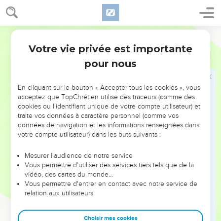
d’être témoin de Jésus-Christ « jusqu’au bout du monde »
(ch. 13 à 28).
Français Courant
Ainsi, la deuxième partie du livre retrace les trois voyages
Votre vie privée est importante
Actes
Introduction
missionnaires de Saul — appelé dorénavant Paul — dans le
pour nous
monde méditerranéen : Chypre, *Macédoine, Grèce, Asie
mineure, jusqu’à son arrestation à Jérusalem (ch. 20). Dès
En cliquant sur le bouton « Accepter tous les cookies », vous
lors, Paul continue son activité, mais en prison, d’abord à
acceptez que TopChrétien utilise des traceurs (comme des
Jérusalem, puis à *Césarée, enfin à Rome où il vit dans une
cookies ou l'identifiant unique de votre compte utilisateur) et
semi-liberté.
traite vos données à caractère personnel (comme vos
données de navigation et les informations renseignées dans
Le récit s’achève là.
votre compte utilisateur) dans les buts suivants :
Cette extraordinaire et miraculeuse diffusion de l’Evangile
Mesurer l'audience de notre service
Vous permettre d'utiliser des services tiers tels que de la
n’est pas seulement le fruit du travail des apôtres et de leurs
vidéo, des cartes du monde…
collaborateurs, c’est aussi l’œuvre du Saint-Esprit qui fait
Vous permettre d'entrer en contact avec notre service de
croître l’Eglise ; Luc le mentionne à soixante-deux reprises.
relation aux utilisateurs.
Cette mise en évidence de l’action du Saint-Esprit depuis la
Pentecôte est importante aussi pour l’Eglise d’aujourd’hui,
Choisir mes cookies