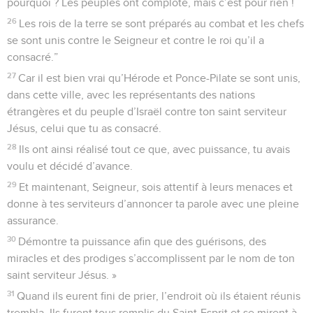
pourquoi ? Les peuples ont comploté, mais c’est pour rien !
26
Les rois de la terre se sont préparés au combat et les chefs
se sont unis contre le Seigneur et contre le roi qu’il a
consacré.”
27
Car il est bien vrai qu’Hérode et Ponce-Pilate se sont unis,
dans cette ville, avec les représentants des nations
étrangères et du peuple d’Israël contre ton saint serviteur
Jésus, celui que tu as consacré.
28
Ils ont ainsi réalisé tout ce que, avec puissance, tu avais
voulu et décidé d’avance.
29
Et maintenant, Seigneur, sois attentif à leurs menaces et
donne à tes serviteurs d’annoncer ta parole avec une pleine
assurance.
30
Démontre ta puissance afin que des guérisons, des
miracles et des prodiges s’accomplissent par le nom de ton
saint serviteur Jésus. »
31
Quand ils eurent fini de prier, l’endroit où ils étaient réunis
trembla. Ils furent tous remplis du Saint-Esprit et se mirent à