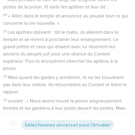
portes de la prison, fit sortir les apôtres et leur dit :
20
« Allez dans le temple et annoncez au peuple tout ce qui
concerne la vie nouvelle. »
21
Les apôtres obéirent : tôt le matin, ils allèrent dans le
temple et se mirent à proclamer leur enseignement. Le
grand-prêtre et ceux qui étaient avec lui réunirent les
anciens du peuple juif pour une séance du Conseil
supérieur. Puis ils envoyèrent chercher les apôtres à la
prison.
22
Mais quand les gardes y arrivèrent, ils ne les trouvèrent
pas dans leur cellule. Ils retournèrent au Conseil et firent le
rapport
23
suivant : « Nous avons trouvé la prison soigneusement
fermée et les gardiens à leur poste devant les portes. Mais
quand nous les avons ouvertes, nous n’avons trouvé
personne à l’intérieur. »
Contenus
Versions
Commentaires
Strong
Dictionnaire
24
En apprenant cette nouvelle, le chef des gardes du