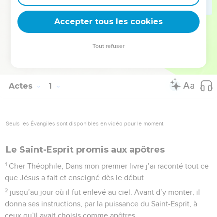
qui cherche dans ce livre enseignement et encouragement
pour son témoignage dans le monde.
Accepter tous les cookies
La Bible Du Semeur Copyright © 1992, 1999 by Biblica, Inc.® Used by
Tout refuser
permission. All rights reserved worldwide.
Actes
1
Seuls les Évangiles sont disponibles en vidéo pour le moment.
Le Saint-Esprit promis aux apôtres
1
Cher Théophile, Dans mon premier livre j’ai raconté tout ce
que Jésus a fait et enseigné dès le début
2
jusqu’au jour où il fut enlevé au ciel. Avant d’y monter, il
donna ses instructions, par la puissance du Saint-Esprit, à
ceux qu’il avait choisis comme apôtres.