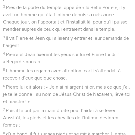
2
Près de la porte du temple, appelée « la Belle Porte », il y
avait un homme qui était infirme depuis sa naissance.
Chaque jour, on l’apportait et l’installait là, pour qu’il puisse
mendier auprès de ceux qui entraient dans le temple.
3
Il vit Pierre et Jean qui allaient y entrer et leur demanda de
l’argent.
4
Pierre et Jean fixèrent les yeux sur lui et Pierre lui dit :
« Regarde-nous. »
5
L’homme les regarda avec attention, car il s’attendait à
recevoir d’eux quelque chose.
6
Pierre lui dit alors : « Je n’ai ni argent ni or, mais ce que j’ai,
je te le donne : au nom de Jésus-Christ de Nazareth, lève-toi
et marche ! »
7
Puis il le prit par la main droite pour l’aider à se lever.
Aussitôt, les pieds et les chevilles de l’infirme devinrent
fermes ;
8
d’un bond, il fut sur ses pieds et se mit à marcher. Il entra